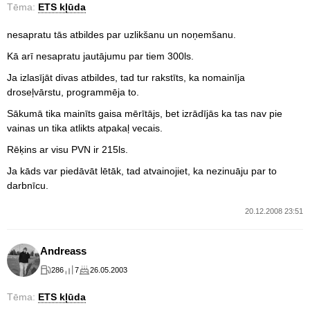
Tēma:
ETS kļūda
nesapratu tās atbildes par uzlikšanu un noņemšanu.
Kā arī nesapratu jautājumu par tiem 300ls.
Ja izlasījāt divas atbildes, tad tur rakstīts, ka nomainīja
droseļvārstu, programmēja to.
Sākumā tika mainīts gaisa mērītājs, bet izrādījās ka tas nav pie
vainas un tika atlikts atpakaļ vecais.
Rēķins ar visu PVN ir 215ls.
Ja kāds var piedāvāt lētāk, tad atvainojiet, ka nezinuāju par to
darbnīcu.
20.12.2008 23:51
Andreass
286
7
26.05.2003
Tēma:
ETS kļūda