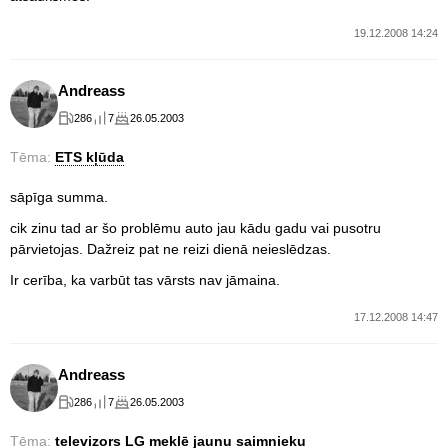
19.12.2008 14:24
Andreass
286
7
26.05.2003
Tēma:
ETS kļūda
sāpīga summa.
cik zinu tad ar šo problēmu auto jau kādu gadu vai pusotru
pārvietojas. Dažreiz pat ne reizi dienā neieslēdzas.
Ir cerība, ka varbūt tas vārsts nav jāmaina.
17.12.2008 14:47
Andreass
286
7
26.05.2003
Tēma:
televizors LG meklē jaunu saimnieku