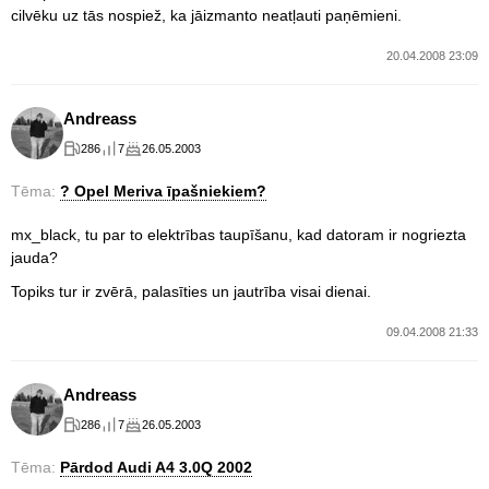
cilvēku uz tās nospiež, ka jāizmanto neatļauti paņēmieni.
20.04.2008 23:09
Andreass
286
7
26.05.2003
Tēma:
? Opel Meriva īpašniekiem?
mx_black, tu par to elektrības taupīšanu, kad datoram ir nogriezta
jauda?
Topiks tur ir zvērā, palasīties un jautrība visai dienai.
09.04.2008 21:33
Andreass
286
7
26.05.2003
Tēma:
Pārdod Audi A4 3.0Q 2002