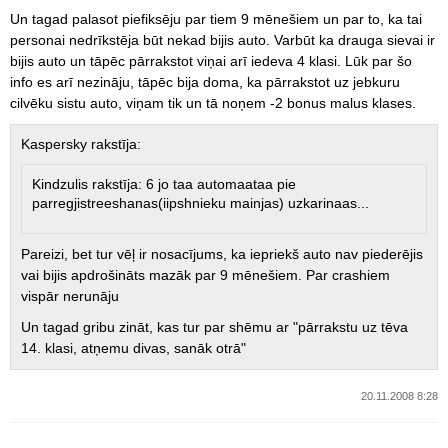
Un tagad palasot piefiksēju par tiem 9 mēnešiem un par to, ka tai
personai nedrīkstēja būt nekad bijis auto. Varbūt ka drauga sievai ir
bijis auto un tāpēc pārrakstot viņai arī iedeva 4 klasi. Lūk par šo
info es arī nezināju, tāpēc bija doma, ka pārrakstot uz jebkuru
cilvēku sistu auto, viņam tik un tā noņem -2 bonus malus klases.
Kaspersky rakstīja:
Kindzulis rakstīja: 6 jo taa automaataa pie
parregjistreeshanas(iipshnieku mainjas) uzkarinaas...
Pareizi, bet tur vēļ ir nosacījums, ka iepriekš auto nav piederējis
vai bijis apdrošināts mazāk par 9 mēnešiem. Par crashiem
vispār nerunāju
Un tagad gribu zināt, kas tur par shēmu ar "pārrakstu uz tēva
14. klasi, atņemu divas, sanāk otrā"
20.11.2008 8:28