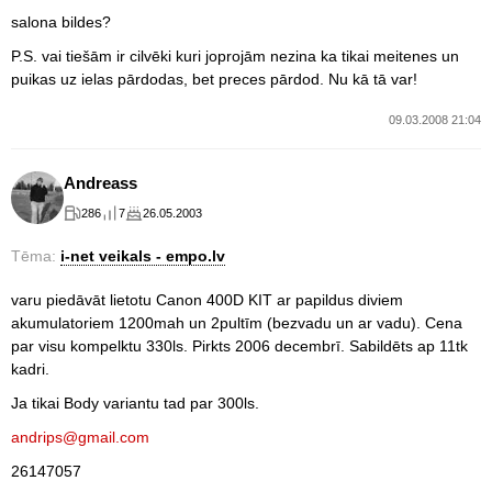
salona bildes?
P.S. vai tiešām ir cilvēki kuri joprojām nezina ka tikai meitenes un
puikas uz ielas pārdodas, bet preces pārdod. Nu kā tā var!
09.03.2008 21:04
Andreass
286
7
26.05.2003
Tēma:
i-net veikals - empo.lv
varu piedāvāt lietotu Canon 400D KIT ar papildus diviem
akumulatoriem 1200mah un 2pultīm (bezvadu un ar vadu). Cena
par visu kompelktu 330ls. Pirkts 2006 decembrī. Sabildēts ap 11tk
kadri.
Ja tikai Body variantu tad par 300ls.
andrips@gmail.com
26147057