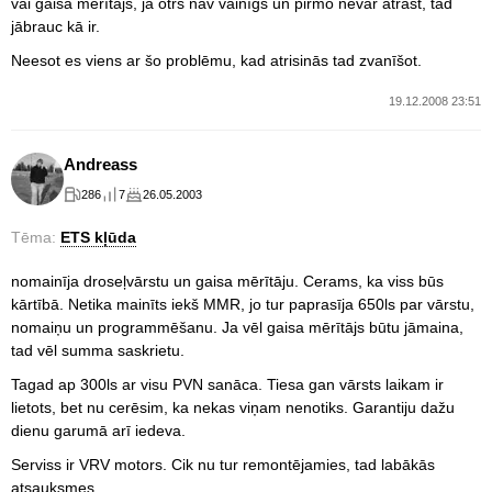
vai gaisa mērītājs, ja otrs nav vainīgs un pirmo nevar atrast, tad
jābrauc kā ir.
Neesot es viens ar šo problēmu, kad atrisinās tad zvanīšot.
19.12.2008 23:51
Andreass
286
7
26.05.2003
Tēma:
ETS kļūda
nomainīja droseļvārstu un gaisa mērītāju. Cerams, ka viss būs
kārtībā. Netika mainīts iekš MMR, jo tur paprasīja 650ls par vārstu,
nomaiņu un programmēšanu. Ja vēl gaisa mērītājs būtu jāmaina,
tad vēl summa saskrietu.
Tagad ap 300ls ar visu PVN sanāca. Tiesa gan vārsts laikam ir
lietots, bet nu cerēsim, ka nekas viņam nenotiks. Garantiju dažu
dienu garumā arī iedeva.
Serviss ir VRV motors. Cik nu tur remontējamies, tad labākās
atsauksmes.