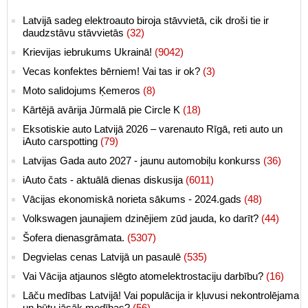
Latvijā sadeg elektroauto biroja stāvvietā, cik droši tie ir
daudzstāvu stāvvietās
(32)
Krievijas iebrukums Ukrainā!
(9042)
Vecas konfektes bērniem! Vai tas ir ok?
(3)
Moto salidojums Ķemeros
(8)
Kārtējā avārija Jūrmalā pie Circle K
(18)
Eksotiskie auto Latvijā 2026 – varenauto Rīgā, reti auto un
iAuto carspotting
(79)
Latvijas Gada auto 2027 - jaunu automobiļu konkurss
(36)
iAuto čats - aktuālā dienas diskusija
(6011)
Vācijas ekonomiskā norieta sākums - 2024.gads
(48)
Volkswagen jaunajiem dzinējiem zūd jauda, ko darīt?
(44)
Šofera dienasgrāmata.
(5307)
Degvielas cenas Latvijā un pasaulē
(535)
Vai Vācija atjaunos slēgto atomelektrostaciju darbību?
(16)
Lāču medības Latvijā! Vai populācija ir kļuvusi nekontrolējama
un būtu jāsāk medības?
(56)