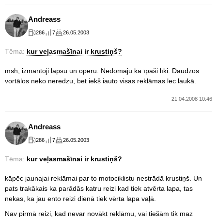
Andreass
286
7
26.05.2003
Tēma:
kur veļasmašīnai ir krustiņš?
msh, izmantoji lapsu un operu. Nedomāju ka īpaši līki. Daudzos
vortālos neko neredzu, bet iekš iauto visas reklāmas lec laukā.
21.04.2008 10:46
Andreass
286
7
26.05.2003
Tēma:
kur veļasmašīnai ir krustiņš?
kāpēc jaunajai reklāmai par to motociklistu nestrādā krustiņš. Un
pats trakākais ka parādās katru reizi kad tiek atvērta lapa, tas
nekas, ka jau ento reizi dienā tiek vērta lapa vaļā.
Nav pirmā reizi, kad nevar novākt reklāmu, vai tiešām tik maz