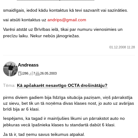
smaidīgais, iedod kādu kontaktus kā tevi sazvanīt vai sazināties.
vai atsūti kontaktus uz
andrips@gmail.com
Varēsi atstāt uz Brīvības ielā, tikai par numuru vienosimies un
precīzu laiku. Nekur nebūs jānogriežas.
01.12.2008 11:28
Andreass
286
7
26.05.2003
Tēma:
Kā apčakarēt nesavtīgo OCTA drošinātāju?
pirms diviem gadiem bija līdzīga situācija paziņam, viņš pārrakstīja
uz sievu, bet tik un tā noņēma divas klases nost, jo auto uz avārijas
brīdi bija ar 6 klasi.
Iespējams, ka tagad ir mainījušies likumi un pārrakstot auto no
jebkuras vecā īpašnieka klases tu standartā dabūt 6 klasi.
Ja tā ir, tad ņemu savus teikumus atpakal.