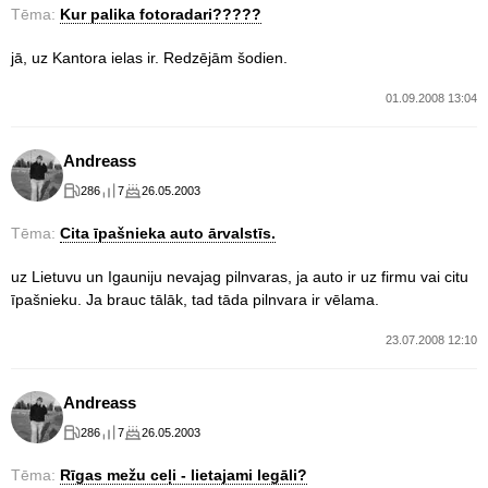
Tēma:
Kur palika fotoradari?????
jā, uz Kantora ielas ir. Redzējām šodien.
01.09.2008 13:04
Andreass
286
7
26.05.2003
Tēma:
Cita īpašnieka auto ārvalstīs.
uz Lietuvu un Igauniju nevajag pilnvaras, ja auto ir uz firmu vai citu
īpašnieku. Ja brauc tālāk, tad tāda pilnvara ir vēlama.
23.07.2008 12:10
Andreass
286
7
26.05.2003
Tēma:
Rīgas mežu ceļi - lietajami legāli?