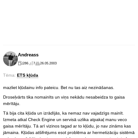
Andreass
286
7
26.05.2003
Tēma:
ETS kļūda
mazliet kļūdainu info pateicu. Bet nu tas aiz nezināšanas.
Droseļvārts tika nomainīts un viņs nekādu nesabeidza to gaisa
mērītāju.
Tā bija cita kļūda un izrādījās, ka nemaz nav vajadzīgs mainīt.
Izmeta atkal Check Engine un servisā uzlika atpakaļ manu veco
gaisa mērītāju. Tā arī vizinos tagad ar to kļūdu, jo nav zināms kas
jāmaina. Kļūdas atšifrējums esot problēma ar hermetizāciju sistēmā