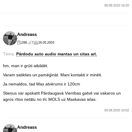
09.08.2010 16:20
Andreass
286
7
26.05.2003
Tēma:
Pārdodu auto audio mantas un citas arī.
hm, man ir grūti atbildēt.
Varam satikties un pamēģināt. Mani kontakti ir minēti.
Ja nemaldos, tad Max atvērums ir 120cm
Stieņus var apskatīt Pārdaugavā Vienības gatvē vai vakaros un
agros rītos netālu no t/c MOLS uz Maskavas ielas.
09.08.2010 10:02
Andreass