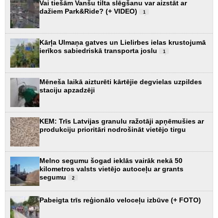
Vai tiešām Vanšu tilta slēgšanu var aizstāt ar
dažiem Park&Ride? (+ VIDEO)
1
Kārļa Ulmaņa gatves un Lielirbes ielas krustojumā
ierīkos sabiedriskā transporta joslu
1
Mēneša laikā aizturēti kārtējie degvielas uzpildes
staciju apzadzēji
KEM: Trīs Latvijas granulu ražotāji apņēmušies ar
produkciju prioritāri nodrošināt vietējo tirgu
Melno segumu šogad ieklās vairāk nekā 50
kilometros valsts vietējo autoceļu ar grants
segumu
2
Pabeigta trīs reģionālo veloceļu izbūve (+ FOTO)