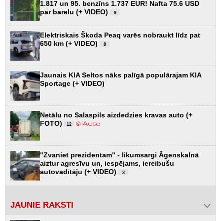
1.817 un 95. benzīns 1.737 EUR! Nafta 75.6 USD
par barelu (+ VIDEO)
9
Elektriskais Škoda Peaq varēs nobraukt līdz pat
650 km (+ VIDEO)
8
Jaunais KIA Seltos nāks palīgā populārajam KIA
Sportage (+ VIDEO)
Netālu no Salaspils aizdedzies kravas auto (+
FOTO)
12
"Zvaniet prezidentam" - likumsargi Āgenskalnā
aiztur agresīvu un, iespējams, iereibušu
autovadītāju (+ VIDEO)
3
JAUNIE RAKSTI