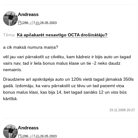
Andreass
286
7
26.05.2003
Tēma:
Kā apčakarēt nesavtīgo OCTA drošinātāju?
a cik maksā numura maiņa?
vēl jau vari pārrakstīt uz cilvēku, kam kādreiz ir bijis auto un tagad
vairs nav, tad ir liela bonus malus klase un tie -2 neko daudz
nemainīs.
Draudzene arī apskrāpēja auto un 120ls vietā tagad jāmaksā 350ls
gadā. Izdomāju, ka varu pārrakstīt uz tēvu un tad paņemt viņa
bonus malus klasi, kas bija 14, bet tagad sanāks 12 un viss būs
kārtībā.
19.11.2008 20:27
Andreass
286
7
26.05.2003