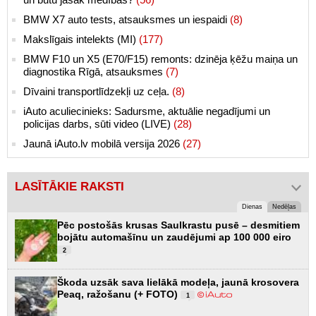
BMW X7 auto tests, atsauksmes un iespaidi
(8)
Makslīgais intelekts (MI)
(177)
BMW F10 un X5 (E70/F15) remonts: dzinēja ķēžu maiņa un
diagnostika Rīgā, atsauksmes
(7)
Dīvaini transportlīdzekļi uz ceļa.
(8)
iAuto aculiecinieks: Sadursme, aktuālie negadījumi un
policijas darbs, sūti video (LIVE)
(28)
Jaunā iAuto.lv mobilā versija 2026
(27)
LASĪTĀKIE RAKSTI
Dienas
Nedēļas
Pēc postošās krusas Saulkrastu pusē – desmitiem
bojātu automašīnu un zaudējumi ap 100 000 eiro
2
Škoda uzsāk sava lielākā modeļa, jaunā krosovera
Peaq, ražošanu (+ FOTO)
1