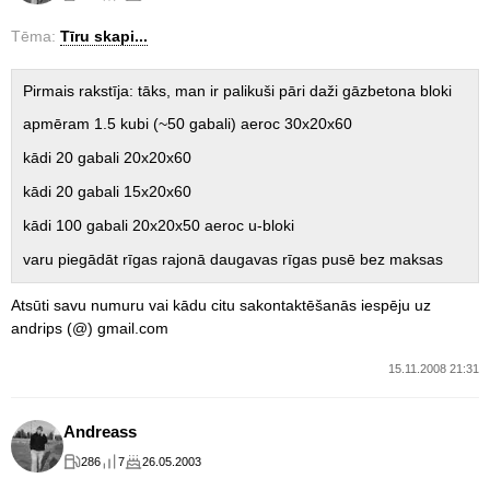
Tēma:
Tīru skapi...
Pirmais rakstīja: tāks, man ir palikuši pāri daži gāzbetona bloki
apmēram 1.5 kubi (~50 gabali) aeroc 30x20x60
kādi 20 gabali 20x20x60
kādi 20 gabali 15x20x60
kādi 100 gabali 20x20x50 aeroc u-bloki
varu piegādāt rīgas rajonā daugavas rīgas pusē bez maksas
Atsūti savu numuru vai kādu citu sakontaktēšanās iespēju uz
andrips (@) gmail.com
15.11.2008 21:31
Andreass
286
7
26.05.2003