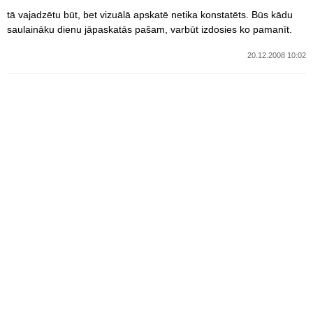
tā vajadzētu būt, bet vizuālā apskatē netika konstatēts. Būs kādu
saulaināku dienu jāpaskatās pašam, varbūt izdosies ko pamanīt.
20.12.2008 10:02