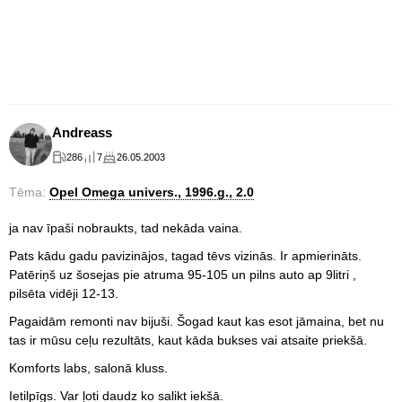
Andreass
286
7
26.05.2003
Tēma:
Opel Omega univers., 1996.g., 2.0
ja nav īpaši nobraukts, tad nekāda vaina.
Pats kādu gadu pavizinājos, tagad tēvs vizinās. Ir apmierināts.
Patēriņš uz šosejas pie atruma 95-105 un pilns auto ap 9litri ,
pilsēta vidēji 12-13.
Pagaidām remonti nav bijuši. Šogad kaut kas esot jāmaina, bet nu
tas ir mūsu ceļu rezultāts, kaut kāda bukses vai atsaite priekšā.
Komforts labs, salonā kluss.
Ietilpīgs. Var ļoti daudz ko salikt iekšā.