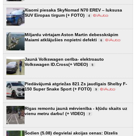
Xiaomi piesaka SkyNomad N70 EREV – luksusa
SUV Eiropas tirgum (+ FOTO)
4
Miljardu vērtajam Aston Martin debesskrāpim
Maiami atklājušies nopietni defekti
6
Jaunā Volkswagen cerība- elektroauto
Volkswagen ID.Cross(+ VIDEO)
5
Piedāvājumā atgriežas 821 Zs jaudīgais Shelby F-
150 Super Snake Sport (+ FOTO)
9
Rīgas remontu jaunā mērvienība - kļūdu skaits uz
vienu metru darbu! (+ VIDEO)
7
Šodien (5.08) degvielai akcijas cenas: Dīzelis