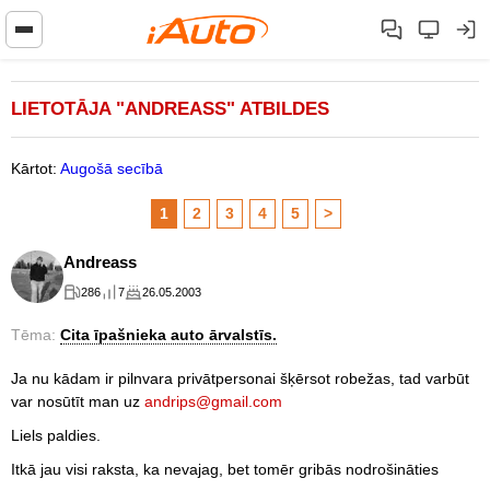
LIETOTĀJA "ANDREASS" ATBILDES
Kārtot:
Augošā secībā
1
2
3
4
5
>
Andreass
286
7
26.05.2003
Tēma:
Cita īpašnieka auto ārvalstīs.
Ja nu kādam ir pilnvara privātpersonai šķērsot robežas, tad varbūt
var nosūtīt man uz
andrips@gmail.com
Liels paldies.
Itkā jau visi raksta, ka nevajag, bet tomēr gribās nodrošināties