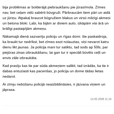
bija problēmas ar bolderājā piebraukšanu pie jūras/mola. Zīmes
nav, bet ceļam vidū sabērti būvgruži. Pārbraucām tiem pāri un aidā
uz jūriņu. Atpakaļ braucot būgružiem blakus un virsū milzīgi akmeņi
un betona bloki. Labi, ka bijām ar diviem auto, izkāpām visi ārā un
brālīgi pastaipījām akmeņu.
Nākamajā dienā sazvanīju policiju un rīgas domi. šie paskaidroja,
ka braukt tur nedrīkst, bet zīmes esot nolauztas, viņi nevarot katru
dienu likt jaunas. Ja policija mani tur satiktu, tad sods ap 50ls, par
piejūras zinas izbraukāšanu, lai gan tur ir speciāli būvēts ceļš un
envis zāle izbraukāta.
Kad prasīju kas tie par sūda akmeņiem salikti, tad izrādās, ka tie ir
dabas entuziasti kas pacenšas, jo policija un dome tādas lietas
nedarot.
Ar zīmju nebūšanu policijā neaizbildināsies, ir jāzvana viņiem un
jāprasa.
14.05.2008 11:16