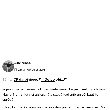
Andreass
286
7
26.05.2003
Tēma:
CP darbiniece: \"...Dolbojobi...\"
ja jau ir pieņemšanas laiki, tad kāda mārrutka pēc jāiet citos laikos.
Nav brīnums, ka visi aizkaitināti, staigā kad grib un vēl kaut ko
sprēgā.
izlasi, kad pārkāpējus un interesantus pieņem, tad arī ierodies. Man