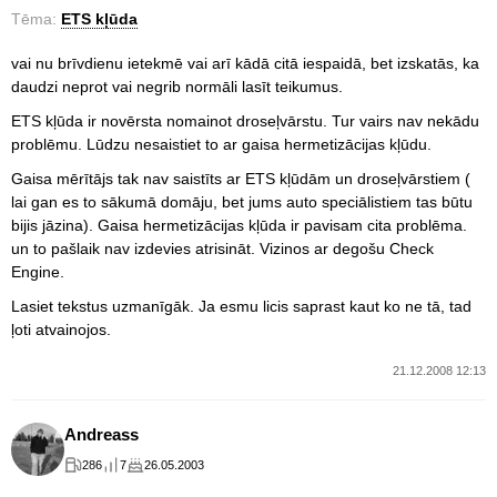
Tēma:
ETS kļūda
vai nu brīvdienu ietekmē vai arī kādā citā iespaidā, bet izskatās, ka
daudzi neprot vai negrib normāli lasīt teikumus.
ETS kļūda ir novērsta nomainot droseļvārstu. Tur vairs nav nekādu
problēmu. Lūdzu nesaistiet to ar gaisa hermetizācijas kļūdu.
Gaisa mērītājs tak nav saistīts ar ETS kļūdām un droseļvārstiem (
lai gan es to sākumā domāju, bet jums auto speciālistiem tas būtu
bijis jāzina). Gaisa hermetizācijas kļūda ir pavisam cita problēma.
un to pašlaik nav izdevies atrisināt. Vizinos ar degošu Check
Engine.
Lasiet tekstus uzmanīgāk. Ja esmu licis saprast kaut ko ne tā, tad
ļoti atvainojos.
21.12.2008 12:13
Andreass
286
7
26.05.2003