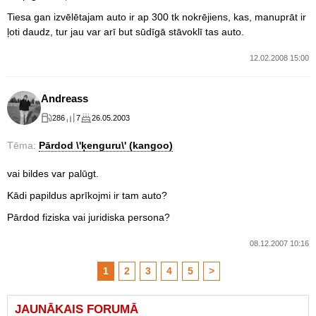
Tiesa gan izvēlētajam auto ir ap 300 tk nokrējiens, kas, manuprāt ir
ļoti daudz, tur jau var arī but sūdīgā stāvoklī tas auto.
12.02.2008 15:00
Andreass
286
7
26.05.2003
Tēma:
Pārdod \'ķenguru\' (kangoo)
vai bildes var palūgt.
Kādi papildus aprīkojmi ir tam auto?
Pārdod fiziska vai juridiska persona?
08.12.2007 10:16
1
2
3
4
5
>
JAUNĀKAIS FORUMĀ