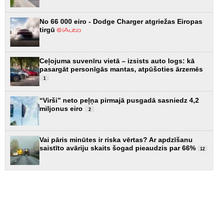
No 66 000 eiro - Dodge Charger atgriežas Eiropas
tirgū
Ceļojuma suvenīru vietā – izsists auto logs: kā
pasargāt personīgās mantas, atpūšoties ārzemēs
1
“Virši” neto peļņa pirmajā pusgadā sasniedz 4,2
miljonus eiro
2
Vai pāris minūtes ir riska vērtas? Ar apdzīšanu
saistīto avāriju skaits šogad pieaudzis par 66%
12