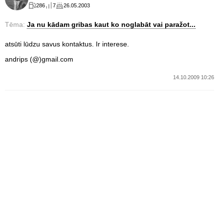
286
7
26.05.2003
Tēma:
Ja nu kādam gribas kaut ko noglabāt vai paražot...
atsūti lūdzu savus kontaktus. Ir interese.
andrips (@)gmail.com
14.10.2009 10:26