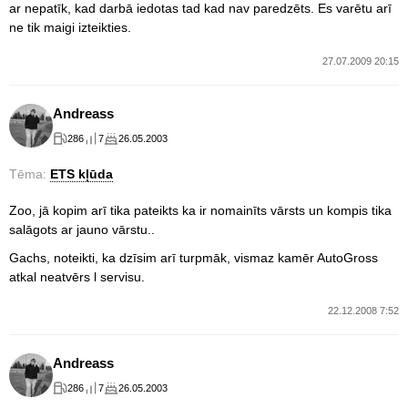
ar nepatīk, kad darbā iedotas tad kad nav paredzēts. Es varētu arī
ne tik maigi izteikties.
27.07.2009 20:15
Andreass
286
7
26.05.2003
Tēma:
ETS kļūda
Zoo, jā kopim arī tika pateikts ka ir nomainīts vārsts un kompis tika
salāgots ar jauno vārstu..
Gachs, noteikti, ka dzīsim arī turpmāk, vismaz kamēr AutoGross
atkal neatvērs l servisu.
22.12.2008 7:52
Andreass
286
7
26.05.2003