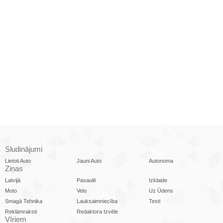
Sludinājumi
Lietoti Auto
Jauni Auto
Autonoma
Ziņas
Latvijā
Pasaulē
Izklaide
Moto
Velo
Uz Ūdens
Smagā Tehnika
Lauksaimniecība
Testi
Reklāmraksti
Redaktora Izvēle
Vīriem