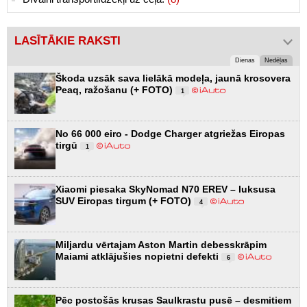
LASĪTĀKIE RAKSTI
Dienas
Nedēļas
Škoda uzsāk sava lielākā modeļa, jaunā krosovera
Peaq, ražošanu (+ FOTO)
1
No 66 000 eiro - Dodge Charger atgriežas Eiropas
tirgū
1
Xiaomi piesaka SkyNomad N70 EREV – luksusa
SUV Eiropas tirgum (+ FOTO)
4
Miljardu vērtajam Aston Martin debesskrāpim
Maiami atklājušies nopietni defekti
6
Pēc postošās krusas Saulkrastu pusē – desmitiem