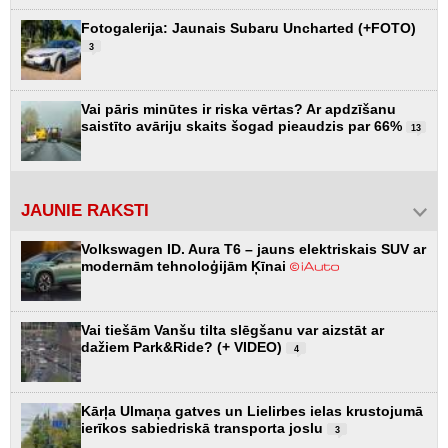
Fotogalerija: Jaunais Subaru Uncharted (+FOTO)
3
Vai pāris minūtes ir riska vērtas? Ar apdzīšanu
saistīto avāriju skaits šogad pieaudzis par 66%
13
JAUNIE RAKSTI
Volkswagen ID. Aura T6 – jauns elektriskais SUV ar
modernām tehnoloģijām Ķīnai
Vai tiešām Vanšu tilta slēgšanu var aizstāt ar
dažiem Park&Ride? (+ VIDEO)
4
Kārļa Ulmaņa gatves un Lielirbes ielas krustojumā
ierīkos sabiedriskā transporta joslu
3