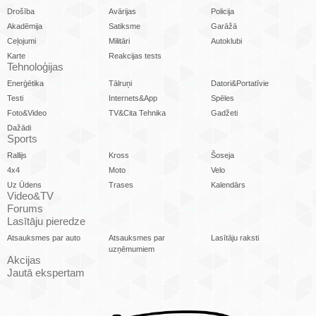
Drošība
Avārijas
Policija
Akadēmija
Satiksme
Garāžā
Ceļojumi
Militāri
Autoklubi
Karte
Reakcijas tests
Tehnoloģijas
Enerģētika
Tālruņi
Datori&Portatīvie
Testi
Internets&App
Spēles
Foto&Video
TV&Cita Tehnika
Gadžeti
Dažādi
Sports
Rallijs
Kross
Šoseja
4x4
Moto
Velo
Uz Ūdens
Trases
Kalendārs
Video&TV
Forums
Lasītāju pieredze
Atsauksmes par auto
Atsauksmes par
Lasītāju raksti
uzņēmumiem
Akcijas
Jautā ekspertam