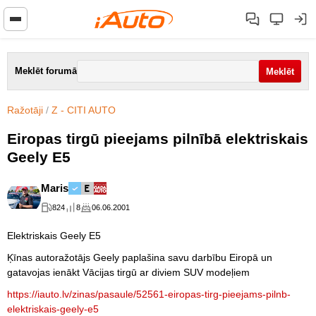
Meklēt forumā
Ražotāji
/
Z - CITI AUTO
Eiropas tirgū pieejams pilnībā elektriskais
Geely E5
Maris
824
8
06.06.2001
Elektriskais Geely E5
Ķīnas autoražotājs Geely paplašina savu darbību Eiropā un
gatavojas ienākt Vācijas tirgū ar diviem SUV modeļiem
https://iauto.lv/zinas/pasaule/52561-eiropas-tirg-pieejams-pilnb-
elektriskais-geely-e5