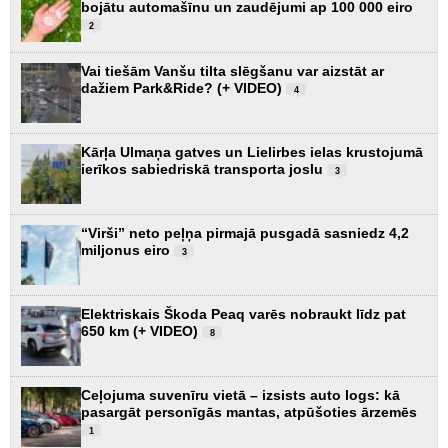
bojātu automašīnu un zaudējumi ap 100 000 eiro
2
Vai tiešām Vanšu tilta slēgšanu var aizstāt ar
dažiem Park&Ride? (+ VIDEO)
4
Kārļa Ulmaņa gatves un Lielirbes ielas krustojumā
ierīkos sabiedriskā transporta joslu
3
“Virši” neto peļņa pirmajā pusgadā sasniedz 4,2
miljonus eiro
3
Elektriskais Škoda Peaq varēs nobraukt līdz pat
650 km (+ VIDEO)
8
Ceļojuma suvenīru vietā – izsists auto logs: kā
pasargāt personīgās mantas, atpūšoties ārzemēs
1