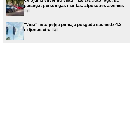
Ceļojuma suvenīru vietā – izsists auto logs: kā
pasargāt personīgās mantas, atpūšoties ārzemēs
1
“Virši” neto peļņa pirmajā pusgadā sasniedz 4,2
miljonus eiro
3