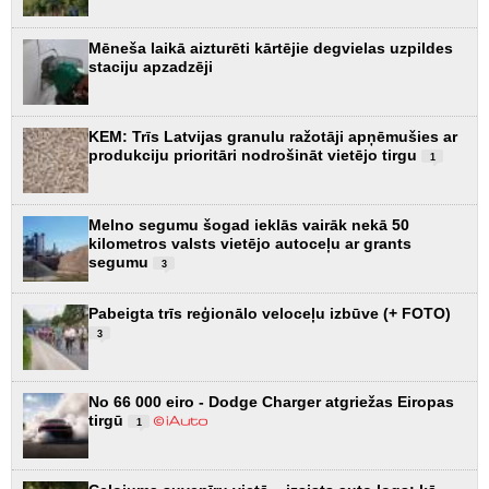
Mēneša laikā aizturēti kārtējie degvielas uzpildes
staciju apzadzēji
KEM: Trīs Latvijas granulu ražotāji apņēmušies ar
produkciju prioritāri nodrošināt vietējo tirgu
1
Melno segumu šogad ieklās vairāk nekā 50
kilometros valsts vietējo autoceļu ar grants
segumu
3
Pabeigta trīs reģionālo veloceļu izbūve (+ FOTO)
3
No 66 000 eiro - Dodge Charger atgriežas Eiropas
tirgū
1