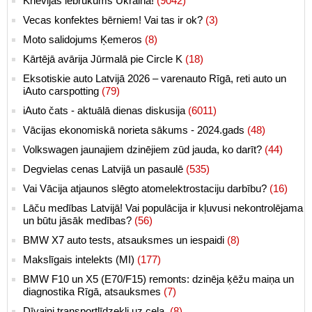
Krievijas iebrukums Ukrainā!
(9042)
Vecas konfektes bērniem! Vai tas ir ok?
(3)
Moto salidojums Ķemeros
(8)
Kārtējā avārija Jūrmalā pie Circle K
(18)
Eksotiskie auto Latvijā 2026 – varenauto Rīgā, reti auto un
iAuto carspotting
(79)
iAuto čats - aktuālā dienas diskusija
(6011)
Vācijas ekonomiskā norieta sākums - 2024.gads
(48)
Volkswagen jaunajiem dzinējiem zūd jauda, ko darīt?
(44)
Degvielas cenas Latvijā un pasaulē
(535)
Vai Vācija atjaunos slēgto atomelektrostaciju darbību?
(16)
Lāču medības Latvijā! Vai populācija ir kļuvusi nekontrolējama
un būtu jāsāk medības?
(56)
BMW X7 auto tests, atsauksmes un iespaidi
(8)
Makslīgais intelekts (MI)
(177)
BMW F10 un X5 (E70/F15) remonts: dzinēja ķēžu maiņa un
diagnostika Rīgā, atsauksmes
(7)
Dīvaini transportlīdzekļi uz ceļa.
(8)