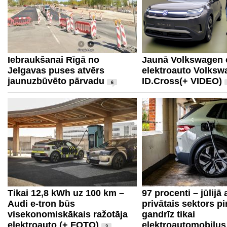
Iebraukšanai Rīgā no
Jaunā Volkswagen c
Jelgavas puses atvērs
elektroauto Volksw
jaunuzbūvēto pārvadu
ID.Cross(+ VIDEO)
6
Tikai 12,8 kWh uz 100 km –
97 procenti – jūlijā 
Audi e-tron būs
privātais sektors pi
visekonomiskākais ražotāja
gandrīz tikai
elektroauto (+ FOTO)
elektroautomobiļus
3