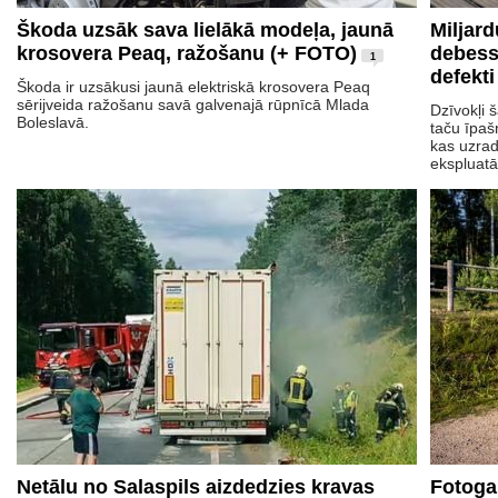
Škoda uzsāk sava lielākā modeļa, jaunā
Miljar
krosovera Peaq, ražošanu (+ FOTO)
debess
1
defekti
Škoda ir uzsākusi jaunā elektriskā krosovera Peaq
sērijveida ražošanu savā galvenajā rūpnīcā Mlada
Dzīvokļi 
Boleslavā.
taču īpaš
kas uzrad
ekspluatā
Netālu no Salaspils aizdedzies kravas
Fotoga