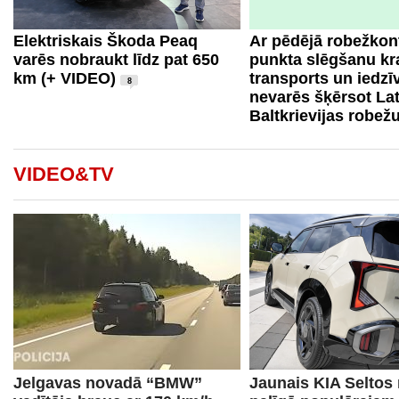
Elektriskais Škoda Peaq
Ar pēdējā robežkon
varēs nobraukt līdz pat 650
punkta slēgšanu kr
km (+ VIDEO)
transports un iedzīv
8
nevarēs šķērsot Lat
Baltkrievijas robež
VIDEO&TV
Jelgavas novadā “BMW”
Jaunais KIA Seltos