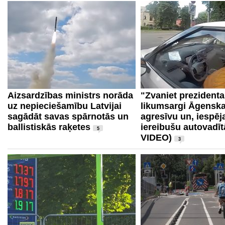
Aizsardzības ministrs norāda
"Zvaniet prezidenta
uz nepieciešamību Latvijai
likumsargi Āgenska
sagādāt savas spārnotās un
agresīvu un, iespēj
ballistiskās raķetes
iereibušu autovadīt
5
VIDEO)
3