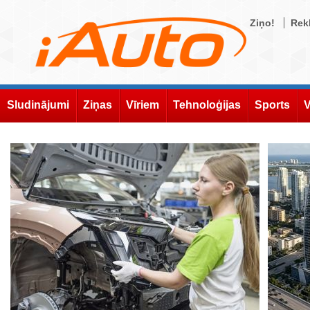
Ziņo!
Rek
Sludinājumi
Ziņas
Vīriem
Tehnoloģijas
Sports