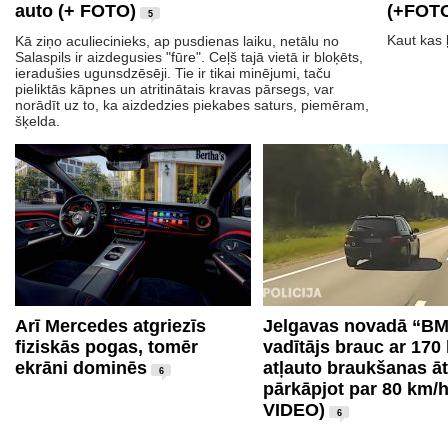
auto (+ FOTO)
(+FOT
5
Kaut kas 
Kā ziņo aculiecinieks, ap pusdienas laiku, netālu no
Salaspils ir aizdegusies "fūre". Ceļš tajā vietā ir bloķēts,
ieradušies ugunsdzēsēji. Tie ir tikai minējumi, taču
pieliktās kāpnes un atritinātais kravas pārsegs, var
norādīt uz to, ka aizdedzies piekabes saturs, piemēram,
šķelda.
Arī Mercedes atgriezīs
Jelgavas novadā “B
fiziskās pogas, tomēr
vadītājs brauc ar 170
ekrāni dominēs
atļauto braukšanas ā
6
pārkāpjot par 80 km/h
VIDEO)
6