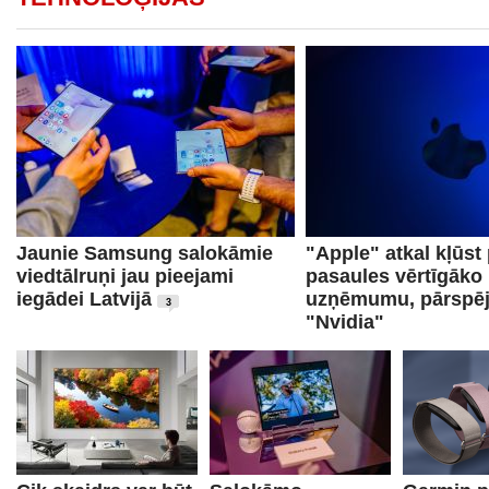
Jaunie Samsung salokāmie
"Apple" atkal kļūst
viedtālruņi jau pieejami
pasaules vērtīgāko
iegādei Latvijā
uzņēmumu, pārspēj
3
"Nvidia"