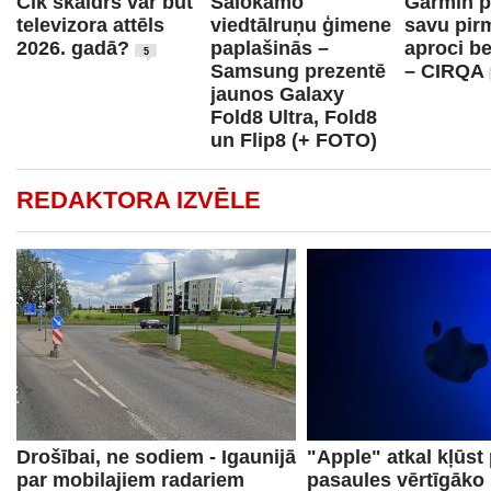
Cik skaidrs var būt
Salokāmo
Garmin p
televizora attēls
viedtālruņu ģimene
savu pir
2026. gadā?
paplašinās –
aproci b
5
Samsung prezentē
– CIRQA
jaunos Galaxy
Fold8 Ultra, Fold8
un Flip8 (+ FOTO)
REDAKTORA IZVĒLE
Drošībai, ne sodiem - Igaunijā
"Apple" atkal kļūst
par mobilajiem radariem
pasaules vērtīgāko