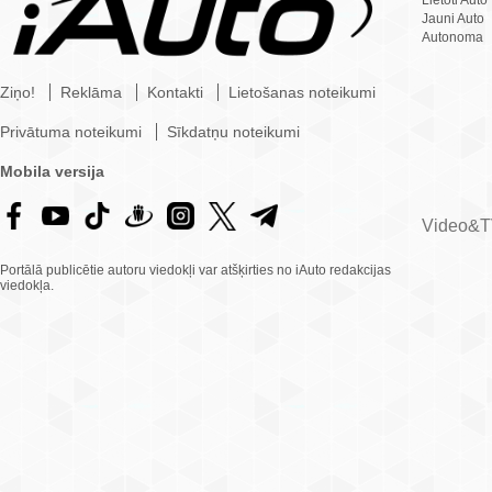
Lietoti Auto
Jauni Auto
Autonoma
Ziņo!
Reklāma
Kontakti
Lietošanas noteikumi
Privātuma noteikumi
Sīkdatņu noteikumi
Mobila versija
Video&
Portālā publicētie autoru viedokļi var atšķirties no iAuto redakcijas
viedokļa.