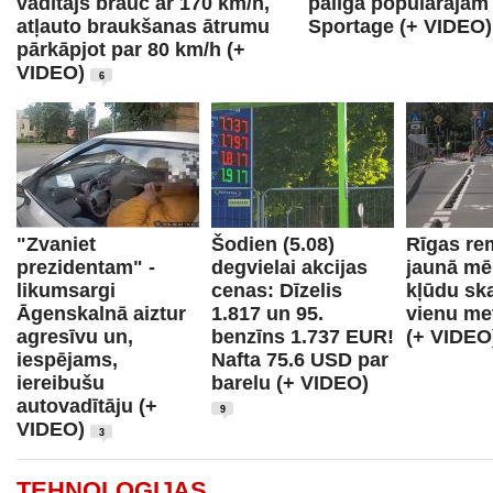
vadītājs brauc ar 170 km/h,
palīgā populārajam
atļauto braukšanas ātrumu
Sportage (+ VIDEO)
pārkāpjot par 80 km/h (+
VIDEO)
6
"Zvaniet
Šodien (5.08)
Rīgas re
prezidentam" -
degvielai akcijas
jaunā mēr
likumsargi
cenas: Dīzelis
kļūdu ska
Āgenskalnā aiztur
1.817 un 95.
vienu me
agresīvu un,
benzīns 1.737 EUR!
(+ VIDE
iespējams,
Nafta 75.6 USD par
iereibušu
barelu (+ VIDEO)
autovadītāju (+
9
VIDEO)
3
TEHNOLOĢIJAS