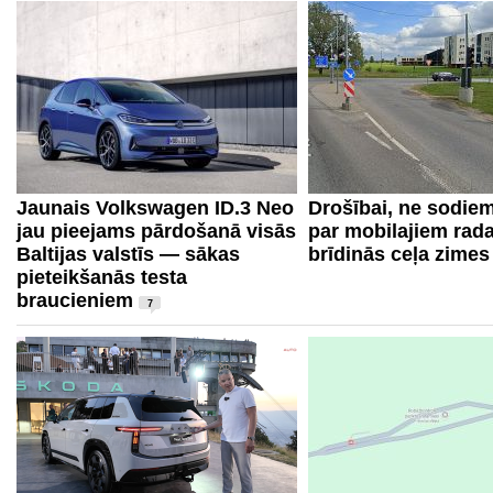
Jaunais Volkswagen ID.3 Neo
Drošībai, ne sodiem
jau pieejams pārdošanā visās
par mobilajiem rad
Baltijas valstīs — sākas
brīdinās ceļa zimes
pieteikšanās testa
braucieniem
7