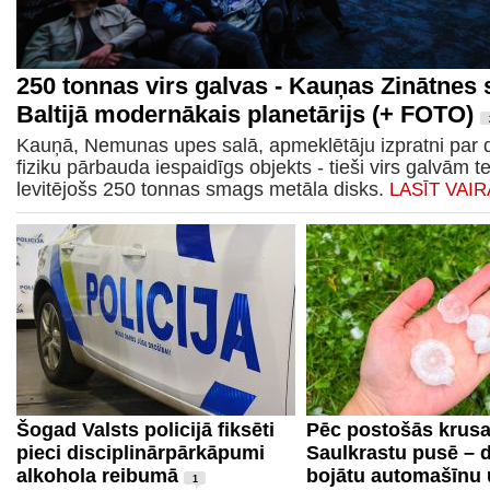
250 tonnas virs galvas - Kauņas Zinātnes 
Baltijā modernākais planetārijs (+ FOTO)
Kauņā, Nemunas upes salā, apmeklētāju izpratni par 
fiziku pārbauda iespaidīgs objekts - tieši virs galvām te
levitējošs 250 tonnas smags metāla disks.
LASĪT VAI
Šogad Valsts policijā fiksēti
Pēc postošās krus
pieci disciplinārpārkāpumi
Saulkrastu pusē – 
alkohola reibumā
bojātu automašīnu
1