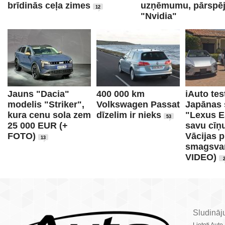
brīdinās ceļa zimes
uzņēmumu, pārspēj
12
"Nvidia"
Jauns "Dacia"
400 000 km
iAuto tes
modelis "Striker",
Volkswagen Passat
Japānas
kura cenu sola zem
dīzelim ir nieks
"Lexus E
53
25 000 EUR (+
savu cīņu
FOTO)
Vācijas 
13
smagsvar
VIDEO)
Sludināj