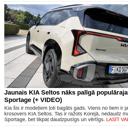
Jaunais KIA Seltos nāks palīgā populāraj
Sportage (+ VIDEO)
Kia šis ir modeļiem ļoti bagāts gads. Viens no tiem ir j
krosovers KIA Seltos. Tas ir ražots Korejā, nedaudz 
Sportage, bet tikpat daudzpusīgs un vērtīgs.
LASĪT VA