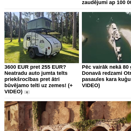
zaudējumi ap 100 0
3600 EUR pret 255 EUR?
Pēc vairāk nekā 80
Neatradu auto jumta telts
Donavā redzami Ot
priekšrocības pret ātri
pasaules kara kuģu 
būvējamo telti uz zemes! (+
VIDEO)
VIDEO)
6