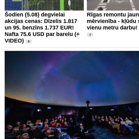
Šodien (5.08) degvielai
Rīgas remontu jau
akcijas cenas: Dīzelis 1.817
mērvienība - kļūdu 
un 95. benzīns 1.737 EUR!
vienu metru darbu!
Nafta 75.6 USD par barelu (+
7
VIDEO)
9