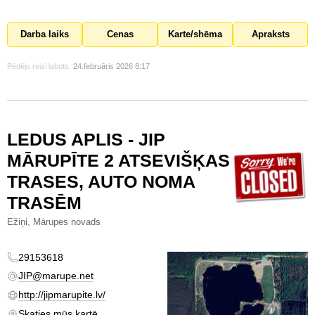
Darba laiks
Cenas
Karte/shēma
Apraksts
Pēdējo reizi labots:
24.februāris 2026 8:17
LEDUS APLIS - JIP
MĀRUPĪTE 2 ATSEVIŠĶAS
TRASES, AUTO NOMA
TRASĒM
Ežiņi, Mārupes novads
29153618
JIP@marupe.net
http://jipmarupite.lv/
Skaties mūs kartē