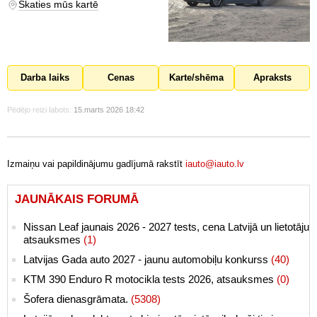
Skaties mūs kartē
Darba laiks
Cenas
Karte/shēma
Apraksts
Pēdējo reizi labots:
15.marts 2026 18:42
Izmaiņu vai papildinājumu gadījumā rakstīt
iauto@iauto.lv
JAUNĀKAIS FORUMĀ
Nissan Leaf jaunais 2026 - 2027 tests, cena Latvijā un lietotāju
atsauksmes
(1)
Latvijas Gada auto 2027 - jaunu automobiļu konkurss
(40)
KTM 390 Enduro R motocikla tests 2026, atsauksmes
(0)
Šofera dienasgrāmata.
(5308)