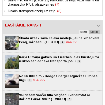
BMW F10 un X5 (E70/F15) remonts: dzinēja ķēžu maiņa un
diagnostika Rīgā, atsauksmes
(7)
Dīvaini transportlīdzekļi uz ceļa.
(8)
LASĪTĀKIE RAKSTI
Dienas
Nedēļas
Škoda uzsāk sava lielākā modeļa, jaunā krosovera
Peaq, ražošanu (+ FOTO)
1
Kārļa Ulmaņa gatves un Lielirbes ielas krustojumā
ierīkos sabiedriskā transporta joslu
5
No 66 000 eiro - Dodge Charger atgriežas Eiropas
tirgū
2
Vai tiešām Vanšu tilta slēgšanu var aizstāt ar
dažiem Park&Ride? (+ VIDEO)
6