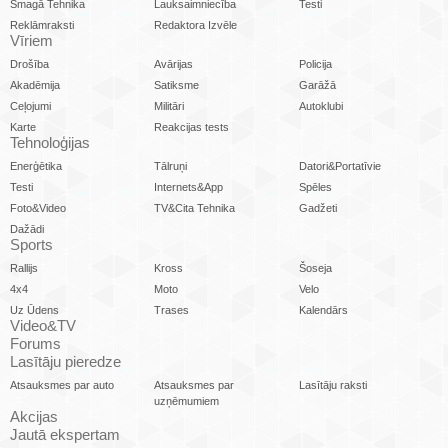
Smagā Tehnika
Lauksaimniecība
Testi
Reklāmraksti
Redaktora Izvēle
Vīriem
Drošība
Avārijas
Policija
Akadēmija
Satiksme
Garāžā
Ceļojumi
Militāri
Autoklubi
Karte
Reakcijas tests
Tehnoloģijas
Enerģētika
Tālruņi
Datori&Portatīvie
Testi
Internets&App
Spēles
Foto&Video
TV&Cita Tehnika
Gadžeti
Dažādi
Sports
Rallijs
Kross
Šoseja
4x4
Moto
Velo
Uz Ūdens
Trases
Kalendārs
Video&TV
Forums
Lasītāju pieredze
Atsauksmes par auto
Atsauksmes par
Lasītāju raksti
uzņēmumiem
Akcijas
Jautā ekspertam