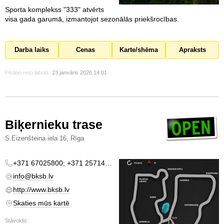
Sporta komplekss "333" atvērts
visa gada garumā, izmantojot sezonālās priekšrocības.
Darba laiks
Cenas
Karte/shēma
Apraksts
Pēdējo reizi labots:
23.janvāris 2026 14:01
Biķernieku trase
S.Eizenšteina iela 16, Rīga
+371 67025800; +371 25714991
info@bksb.lv
http://www.bksb.lv
Skaties mūs kartē
Stāvoklis: