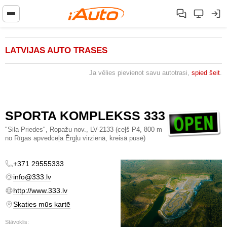
LATVIJAS AUTO TRASES
Ja vēlies pievienot savu autotrasi,
spied šeit
.
SPORTA KOMPLEKSS 333
"Sila Priedes", Ropažu nov., LV-2133 (ceļš P4, 800 m
no Rīgas apvedceļa Ērgļu virzienā, kreisā pusē)
+371 29555333
info@333.lv
http://www.333.lv
Skaties mūs kartē
Stāvoklis: