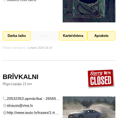
Darba laiks
Cenas
Karte/shēma
Apraksts
Pēdējo reizi labots:
1.marts 2026 16:14
BRĪVKALNI
Rīga-Liepāja 21.km
20532353,apmācībai - 26565899
strauss@viva.lv
http://www.iauto.lv/trases/1-trase/