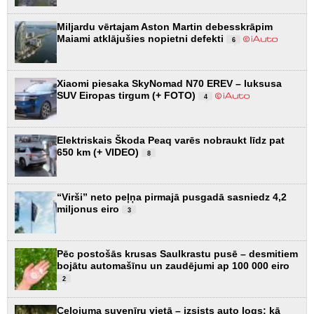
Miljardu vērtajam Aston Martin debesskrāpim
Maiami atklājušies nopietni defekti
6
Xiaomi piesaka SkyNomad N70 EREV – luksusa
SUV Eiropas tirgum (+ FOTO)
4
Elektriskais Škoda Peaq varēs nobraukt līdz pat
650 km (+ VIDEO)
8
“Virši” neto peļņa pirmajā pusgadā sasniedz 4,2
miljonus eiro
3
Pēc postošās krusas Saulkrastu pusē – desmitiem
bojātu automašīnu un zaudējumi ap 100 000 eiro
2
Ceļojuma suvenīru vietā – izsists auto logs: kā