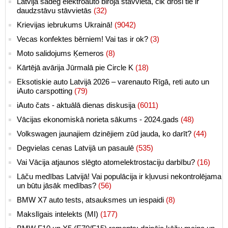
Latvijā sadeg elektroauto biroja stāvvietā, cik droši tie ir
daudzstāvu stāvvietās
(32)
Krievijas iebrukums Ukrainā!
(9042)
Vecas konfektes bērniem! Vai tas ir ok?
(3)
Moto salidojums Ķemeros
(8)
Kārtējā avārija Jūrmalā pie Circle K
(18)
Eksotiskie auto Latvijā 2026 – varenauto Rīgā, reti auto un
iAuto carspotting
(79)
iAuto čats - aktuālā dienas diskusija
(6011)
Vācijas ekonomiskā norieta sākums - 2024.gads
(48)
Volkswagen jaunajiem dzinējiem zūd jauda, ko darīt?
(44)
Degvielas cenas Latvijā un pasaulē
(535)
Vai Vācija atjaunos slēgto atomelektrostaciju darbību?
(16)
Lāču medības Latvijā! Vai populācija ir kļuvusi nekontrolējama
un būtu jāsāk medības?
(56)
BMW X7 auto tests, atsauksmes un iespaidi
(8)
Makslīgais intelekts (MI)
(177)