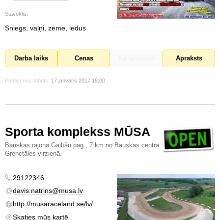
Stāvoklis:
Sniegs, vaļņi, zeme, ledus
Darba laiks
Cenas
Karte/shēma
Apraksts
Pēdējo reizi labots:
17.janvāris 2017 15:00
Sporta komplekss MŪSA
Bauskas rajona Gailīšu pag., 7 km no Bauskas centra
Grenctāles virzienā.
29122346
davis.natrins@musa.lv
http://musaraceland.se/lv/
Skaties mūs kartē