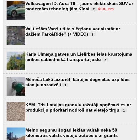
Volkswagen ID. Aura T6 – jauns elektriskais SUV ar
modernām tehnoloģijām Ķīnai
2
Vai tiešām Vanšu tilta slēgšanu var aizstāt ar
dažiem Park&Ride? (+ VIDEO)
6
Kārļa Ulmaņa gatves un Lielirbes ielas krustojumā
ierīkos sabiedriskā transporta joslu
5
Mēneša laikā aizturēti kārtējie degvielas uzpildes
staciju apzadzēji
1
KEM: Trīs Latvijas granulu ražotāji apņēmušies ar
produkciju prioritāri nodrošināt vietējo tirgu
1
Melno segumu šogad ieklās vairāk nekā 50
kilometros valsts vietējo autoceļu ar grants