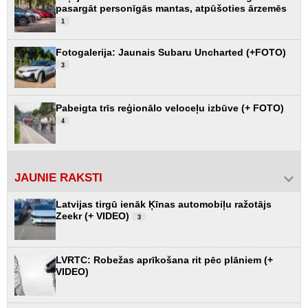
pasargāt personīgās mantas, atpūšoties ārzemēs
1
Fotogalerija: Jaunais Subaru Uncharted (+FOTO)
3
Pabeigta trīs reģionālo veloceļu izbūve (+ FOTO)
4
JAUNIE RAKSTI
Latvijas tirgū ienāk Ķīnas automobiļu ražotājs
Zeekr (+ VIDEO)
3
LVRTC: Robežas aprīkošana rit pēc plāniem (+
VIDEO)