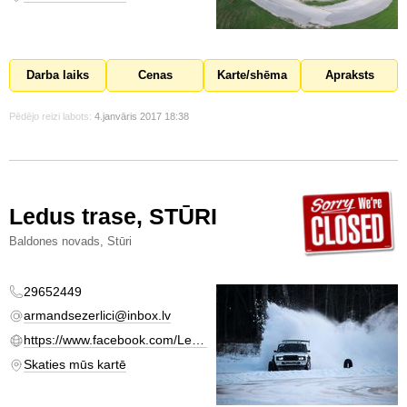
Darba laiks
Cenas
Karte/shēma
Apraksts
Pēdējo reizi labots:
4.janvāris 2017 18:38
Ledus trase, STŪRI
Baldones novads, Stūri
29652449
armandsezerlici@inbox.lv
https://www.facebook.com/Ledustrase/
Skaties mūs kartē