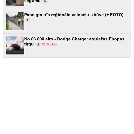
segumu
5
Pabeigta trīs reģionālo veloceļu izbūve (+ FOTO)
4
No 66 000 eiro - Dodge Charger atgriežas Eiropas
tirgū
2