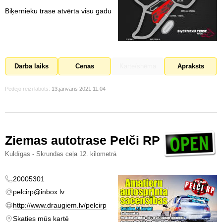
Biķernieku trase atvērta visu gadu
Darba laiks
Cenas
Karte/shēma
Apraksts
Pēdējo reizi labots:
13.janvāris 2021 11:04
Ziemas autotrase Pelči RP
Kuldīgas - Skrundas ceļa 12. kilometrā
20005301
pelcirp@inbox.lv
http://www.draugiem.lv/pelcirp
Skaties mūs kartē