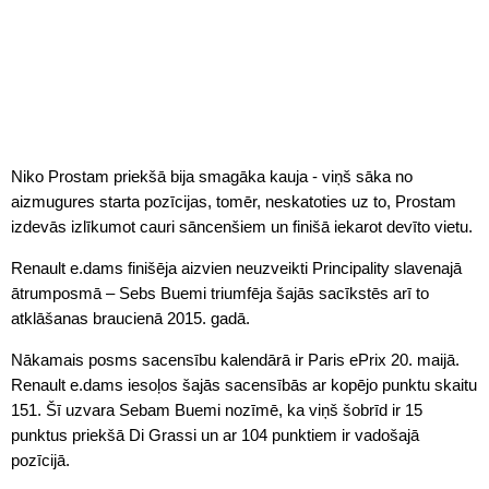
Niko Prostam priekšā bija smagāka kauja - viņš sāka no
aizmugures starta pozīcijas, tomēr, neskatoties uz to, Prostam
izdevās izlīkumot cauri sāncenšiem un finišā iekarot devīto vietu.
Renault e.dams finišēja aizvien neuzveikti Principality slavenajā
ātrumposmā – Sebs Buemi triumfēja šajās sacīkstēs arī to
atklāšanas braucienā 2015. gadā.
Nākamais posms sacensību kalendārā ir Paris ePrix 20. maijā.
Renault e.dams iesoļos šajās sacensībās ar kopējo punktu skaitu
151. Šī uzvara Sebam Buemi nozīmē, ka viņš šobrīd ir 15
punktus priekšā Di Grassi un ar 104 punktiem ir vadošajā
pozīcijā.