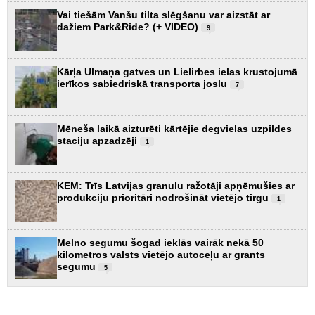
Vai tiešām Vanšu tilta slēgšanu var aizstāt ar
dažiem Park&Ride? (+ VIDEO)
9
Kārļa Ulmaņa gatves un Lielirbes ielas krustojumā
ierīkos sabiedriskā transporta joslu
7
Mēneša laikā aizturēti kārtējie degvielas uzpildes
staciju apzadzēji
1
KEM: Trīs Latvijas granulu ražotāji apņēmušies ar
produkciju prioritāri nodrošināt vietējo tirgu
1
Melno segumu šogad ieklās vairāk nekā 50
kilometros valsts vietējo autoceļu ar grants
segumu
5