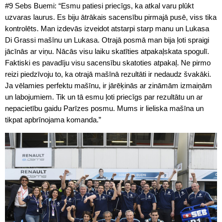
#9 Sebs Buemi: “Esmu patiesi priecīgs, ka atkal varu plūkt
uzvaras laurus. Es biju ātrākais sacensību pirmajā pusē, viss tika
kontrolēts. Man izdevās izveidot atstarpi starp manu un Lukasa
Di Grassi mašīnu un Lukasa. Otrajā posmā man bija ļoti spraigi
jācīnās ar viņu. Nācās visu laiku skatīties atpakaļskata spogulī.
Faktiski es pavadīju visu sacensību skatoties atpakaļ. Ne pirmo
reizi piedzīvoju to, ka otrajā mašīnā rezultāti ir nedaudz švakāki.
Ja vēlamies perfektu mašīnu, ir jārēķinās ar zināmām izmaiņām
un labojumiem. Tik un tā esmu ļoti priecīgs par rezultātu un ar
nepacietību gaidu Parīzes posmu. Mums ir lieliska mašīna un
tikpat apbrīnojama komanda.”