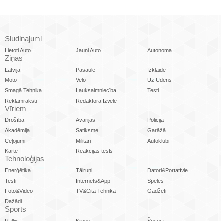
Sludinājumi
Lietoti Auto
Jauni Auto
Autonoma
Ziņas
Latvijā
Pasaulē
Izklaide
Moto
Velo
Uz Ūdens
Smagā Tehnika
Lauksaimniecība
Testi
Reklāmraksti
Redaktora Izvēle
Vīriem
Drošība
Avārijas
Policija
Akadēmija
Satiksme
Garāžā
Ceļojumi
Militāri
Autoklubi
Karte
Reakcijas tests
Tehnoloģijas
Enerģētika
Tālruņi
Datori&Portatīvie
Testi
Internets&App
Spēles
Foto&Video
TV&Cita Tehnika
Gadžeti
Dažādi
Sports
Rallijs
Kross
Šoseja