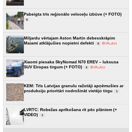
Pabeigta trīs reģionālo veloceļu izbūve (+ FOTO)
6
Miljardu vērtajam Aston Martin debesskrāpim
Maiami atklājušies nopietni defekti
6
Xiaomi piesaka SkyNomad N70 EREV – luksusa
SUV Eiropas tirgum (+ FOTO)
4
KEM: Trīs Latvijas granulu ražotāji apņēmušies ar
produkciju prioritāri nodrošināt vietējo tirgu
1
LVRTC: Robežas aprīkošana rit pēc plāniem (+
VIDEO)
1