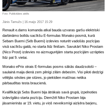
Foto: Publicitātes attēls
Jānis Tamužs | 16.maijs 2017 15:29
Renault e.dams komanda atkal bauda uzvaras garšu elektriski
darbināmo bolīdu sacīkšu E-formulas Monako posmā, kurā
Sebam Buemi (Séb Buemi) izdevies noturēt vadošās pozīcijas
visā sacīkšu gaitā, no starta līdz finišam. Savukārt Niko Prostam
(Nico Prost) izdevies no aizmugurējām starta pozīcijām uzrāpties
līdz pat 9. vietai.
Monako ePrix otrais E-formulas posms sākās daudzsološi –
saulainā maija dienā zem pilnīgi zilām debesīm. Visi piloti dedzīgi
vēlējās sēsties pie stūres, jo piektdien mašīnas netika
pārbaudītas testa braucienā.
Kvalifikācijā Sebs Buemi bija ātrākais savā grupā, izpelnoties
izdevīgāko starta pozīciju. Diemžēl Niko Prostam bija
jāsamierinās ar 19. vietu, jo viņš neveiksmīgi aizķēra barjeru,