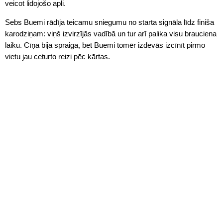
veicot lidojošo apli.
Sebs Buemi rādīja teicamu sniegumu no starta signāla līdz finiša
karodziņam: viņš izvirzījās vadībā un tur arī palika visu brauciena
laiku. Cīņa bija spraiga, bet Buemi tomēr izdevās izcīnīt pirmo
vietu jau ceturto reizi pēc kārtas.