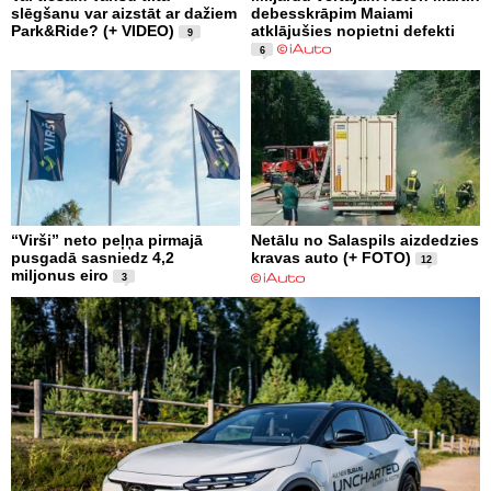
slēgšanu var aizstāt ar dažiem
debesskrāpim Maiami
Park&Ride? (+ VIDEO)
atklājušies nopietni defekti
9
6
“Virši” neto peļņa pirmajā
Netālu no Salaspils aizdedzies
pusgadā sasniedz 4,2
kravas auto (+ FOTO)
12
miljonus eiro
3