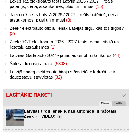
Lexus RZ elektroauto tests Latvijā 2026 / 2027 – reāls
patēriņš, cena, atsauksmes, plusi un mīnusi
(15)
Jaecoo 7 tests Latvijā 2026 / 2027 – reāls patēriņš, cena,
atsauksmes, plusi un mīnusi
(3)
Zeekr elektroauto oficiāli ienāk Latvijas tirgū, kas tos tirgos?
(2)
Zeekr 7GT elektroauto 2026 - 2027 tests, cena Latvijā un
lietotāju atsauksmes
(1)
Latvijas Gada auto 2027 - jaunu automobiļu konkurss
(44)
Šofera dienasgrāmata.
(5308)
Latvijā sadeg elektroauto biroja stāvvietā, cik droši tie ir
daudzstāvu stāvvietās
(32)
LASĪTĀKIE RAKSTI
Dienas
Nedēļas
Latvijas tirgū ienāk Ķīnas automobiļu ražotājs
Zeekr (+ VIDEO)
6