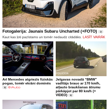
Fotogalerija: Jaunais Subaru Uncharted (+FOTO)
3
Kaut kas ļoti pazīstams un tomēr nedaudz citādāks.
LASĪT VAIRĀK
Arī Mercedes atgriezīs fiziskās
Jelgavas novadā “BMW”
pogas, tomēr ekrāni dominēs
vadītājs brauc ar 170 km/h,
atļauto braukšanas ātrumu
6
pārkāpjot par 80 km/h (+
VIDEO)
6