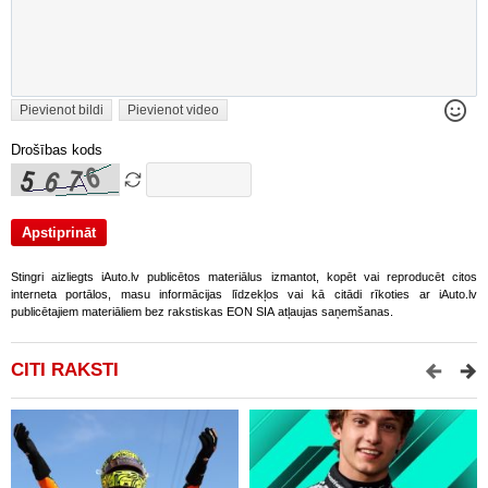
Pievienot bildi
Pievienot video
Drošības kods
Stingri aizliegts iAuto.lv publicētos materiālus izmantot, kopēt vai reproducēt citos
interneta portālos, masu informācijas līdzekļos vai kā citādi rīkoties ar iAuto.lv
publicētajiem materiāliem bez rakstiskas EON SIA atļaujas saņemšanas.
CITI RAKSTI