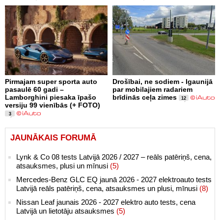
Pirmajam super sporta auto
Drošībai, ne sodiem - Igaunijā
pasaulē 60 gadi –
par mobilajiem radariem
Lamborghini piesaka īpašo
brīdinās ceļa zimes
12
versiju 99 vienībās (+ FOTO)
3
JAUNĀKAIS FORUMĀ
Lynk & Co 08 tests Latvijā 2026 / 2027 – reāls patēriņš, cena,
atsauksmes, plusi un mīnusi
(5)
Mercedes-Benz GLC EQ jaunā 2026 - 2027 elektroauto tests
Latvijā reāls patēriņš, cena, atsauksmes un plusi, mīnusi
(8)
Nissan Leaf jaunais 2026 - 2027 elektro auto tests, cena
Latvijā un lietotāju atsauksmes
(5)