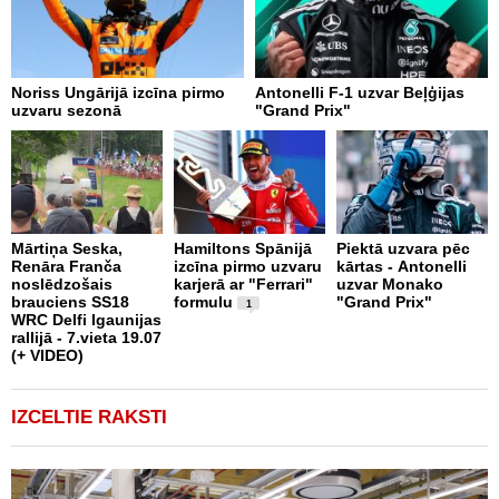
Noriss Ungārijā izcīna pirmo
Antonelli F-1 uzvar Beļģijas
A
uzvaru sezonā
"Grand Prix"
"
p
Mārtiņa Seska,
Hamiltons Spānijā
Piektā uzvara pēc
Renāra Franča
izcīna pirmo uzvaru
kārtas - Antonelli
T
noslēdzošais
karjerā ar "Ferrari"
uzvar Monako
k
brauciens SS18
formulu
"Grand Prix"
u
1
WRC Delfi Igaunijas
"
rallijā - 7.vieta 19.07
n
(+ VIDEO)
k
IZCELTIE RAKSTI