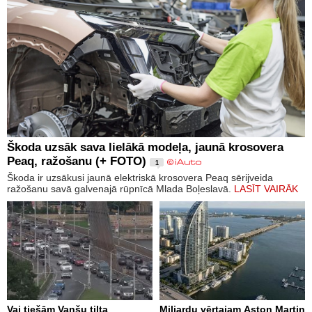
Škoda uzsāk sava lielākā modeļa, jaunā krosovera
Peaq, ražošanu (+ FOTO)
1
Škoda ir uzsākusi jaunā elektriskā krosovera Peaq sērijveida
ražošanu savā galvenajā rūpnīcā Mlada Boļeslavā.
LASĪT VAIRĀK
Vai tiešām Vanšu tilta
Miljardu vērtajam Aston Martin