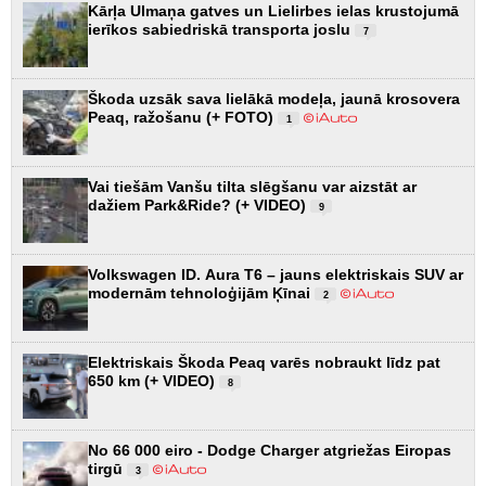
Kārļa Ulmaņa gatves un Lielirbes ielas krustojumā
ierīkos sabiedriskā transporta joslu
7
Škoda uzsāk sava lielākā modeļa, jaunā krosovera
Peaq, ražošanu (+ FOTO)
1
Vai tiešām Vanšu tilta slēgšanu var aizstāt ar
dažiem Park&Ride? (+ VIDEO)
9
Volkswagen ID. Aura T6 – jauns elektriskais SUV ar
modernām tehnoloģijām Ķīnai
2
Elektriskais Škoda Peaq varēs nobraukt līdz pat
650 km (+ VIDEO)
8
No 66 000 eiro - Dodge Charger atgriežas Eiropas
tirgū
3