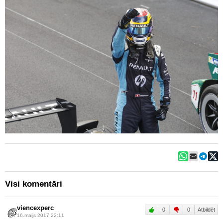
Visi komentāri
viencexperc
0
0
Atbildēt
16.maijs 2017 22:11