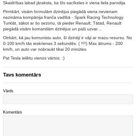
Skaidrības labad jāraksta, ka šīs sacīkstes ir viena liela parodija.
Pirmkārt, visām formulām dzinējus piegādā viena nevienam
nezināma kompānija franča vadībā - Spark Racing Technology.
Turklāt, sākot ar šo sezonu, tā pieder Renault. Tātad, Renault
piegādā visām komandām dzinējus un paši uzvar....
Otrkārt, kā jau komunistu auto, šī dzinēji ir vāji ar mazu resursu. No
0-100 km/h tās ieskrienas 3 sekundēs. ( !!!!) Max ātrums - 200
km/h, un auto var nobraukt tikai 20 minūtes.
Pat Tesla ieliktu vienos vārtos. :)
Tavs komentārs
Vārds
Komentārs