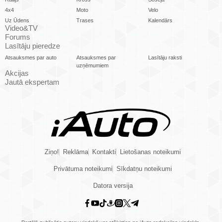
4x4
Moto
Velo
Uz Ūdens
Trases
Kalendārs
Video&TV
Forums
Lasītāju pieredze
Atsauksmes par auto
Atsauksmes par
Lasītāju raksti
uzņēmumiem
Akcijas
Jautā ekspertam
Ziņo!
Reklāma
Kontakti
Lietošanas noteikumi
Privātuma noteikumi
Sīkdatņu noteikumi
Datora versija