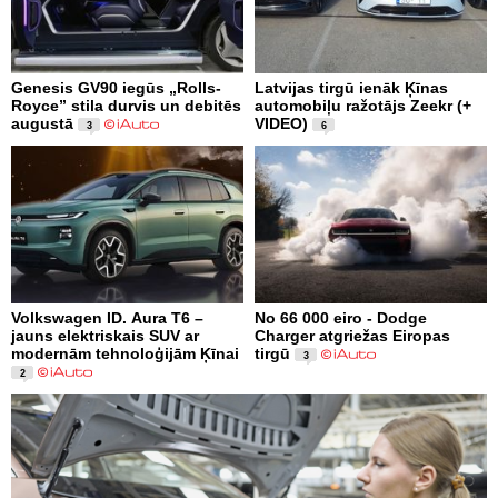
Genesis GV90 iegūs „Rolls-
Latvijas tirgū ienāk Ķīnas
Royce” stila durvis un debitēs
automobiļu ražotājs Zeekr (+
augustā
VIDEO)
3
6
Volkswagen ID. Aura T6 –
No 66 000 eiro - Dodge
jauns elektriskais SUV ar
Charger atgriežas Eiropas
modernām tehnoloģijām Ķīnai
tirgū
3
2