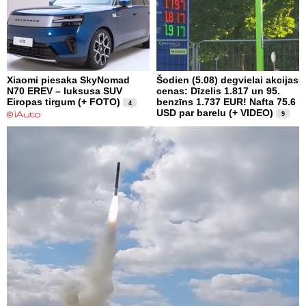
Xiaomi piesaka SkyNomad
Šodien (5.08) degvielai akcijas
N70 EREV – luksusa SUV
cenas: Dīzelis 1.817 un 95.
Eiropas tirgum (+ FOTO)
benzīns 1.737 EUR! Nafta 75.6
4
USD par barelu (+ VIDEO)
9