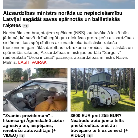
Aizsardzības ministrs norāda uz nepieciešamību
Latvijai sagādāt savas spārnotās un ballistiskās
raķetes
11
Nacionālajiem bruņotajiem spēkiem (NBS) jau tuvākajā laikā būs
jādomā, kā savā rīcībā iegūt gan efektīvas pretraķešu aizsardzības
sistēmas, kas spēj cīnīties ar ienaidnieka ballistisko raķešu
triecieniem, gan tālās darbības uzbrukuma ieročus - ballistiskās un
spārnotās raķetes, Aizsardzības ministrijas portāla "Sargs.lv"
raidierakstā "Droši ir zināt" paziņojis aizsardzības ministrs Raivis
Melnis.
LASĪT VAIRĀK
"Zvaniet prezidentam" -
3600 EUR pret 255 EUR?
likumsargi Āgenskalnā aiztur
Neatradu auto jumta telts
agresīvu un, iespējams,
priekšrocības pret ātri
iereibušu autovadītāju (+
būvējamo telti uz zemes! (+
VIDEO)
VIDEO)
3
8