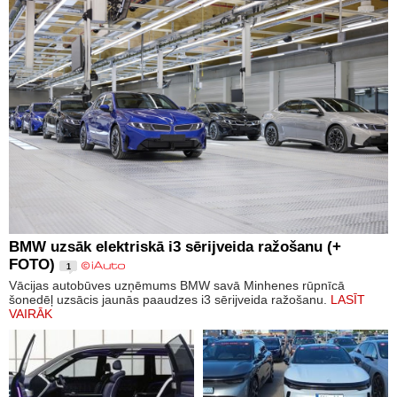
BMW uzsāk elektriskā i3 sērijveida ražošanu (+
FOTO)
1
Vācijas autobūves uzņēmums BMW savā Minhenes rūpnīcā
šonedēļ uzsācis jaunās paaudzes i3 sērijveida ražošanu.
LASĪT
VAIRĀK