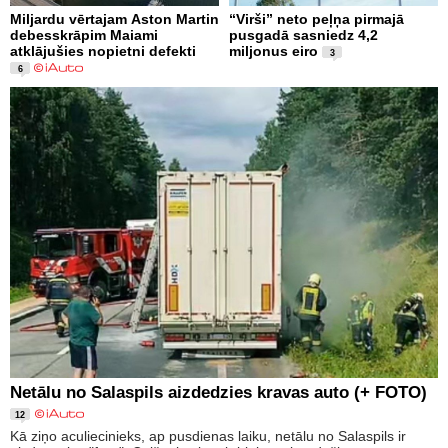
Miljardu vērtajam Aston Martin
“Virši” neto peļņa pirmajā
debesskrāpim Maiami
pusgadā sasniedz 4,2
atklājušies nopietni defekti
miljonus eiro
3
6
Netālu no Salaspils aizdedzies kravas auto (+ FOTO)
12
Kā ziņo aculiecinieks, ap pusdienas laiku, netālu no Salaspils ir