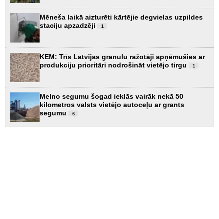
Mēneša laikā aizturēti kārtējie degvielas uzpildes
staciju apzadzēji
1
KEM: Trīs Latvijas granulu ražotāji apņēmušies ar
produkciju prioritāri nodrošināt vietējo tirgu
1
Melno segumu šogad ieklās vairāk nekā 50
kilometros valsts vietējo autoceļu ar grants
segumu
6