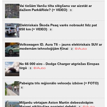
Vai tiešām Vanšu tilta slēgšanu var aizstāt ar
dažiem Park&Ride? (+ VIDEO)
9
Elektriskais Škoda Peaq varēs nobraukt līdz pat
650 km (+ VIDEO)
8
Volkswagen ID. Aura T6 – jauns elektriskais SUV ar
modernām tehnoloģijām Ķīnai
2
No 66 000 eiro - Dodge Charger atgriežas Eiropas
tirgū
3
Pabeigta trīs reģionālo veloceļu izbūve (+ FOTO)
6
Miljardu vērtajam Aston Martin debesskrāpim
Maiami atklājušies nopietni defekti
6