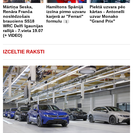
Mārtiņa Seska,
Hamiltons Spānijā
Piektā uzvara pēc
Renāra Franča
izcīna pirmo uzvaru
kārtas - Antonelli
T
noslēdzošais
karjerā ar "Ferrari"
uzvar Monako
k
brauciens SS18
formulu
"Grand Prix"
u
1
WRC Delfi Igaunijas
"
rallijā - 7.vieta 19.07
n
(+ VIDEO)
k
IZCELTIE RAKSTI