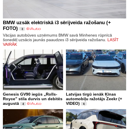
BMW uzsāk elektriskā i3 sērijveida ražošanu (+
FOTO)
3
Vācijas autobūves uzņēmums BMW savā Minhenes rūpnīcā
šonedēļ uzsācis jaunās paaudzes i3 sērijveida ražošanu.
LASĪT
VAIRĀK
Genesis GV90 iegūs „Rolls-
Latvijas tirgū ienāk Ķīnas
Royce” stila durvis un debitēs
automobiļu ražotājs Zeekr (+
augustā
VIDEO)
4
6