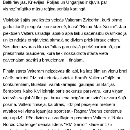
Baltkrievijas, Krievijas, Polijas un Ungārijas ir kļuvis par
visnozīmīgāko mūsu reģina seriālu kartingā.
Vislabāk šajās sacīkstēs veicās Valteram Zviedrim, kurš pirmo
gadu startē pieagušo konkurencē, klasē “Rotax Max Senior”. Jau
piektdien Valters uzrādīja labāko apļa laiku sacensību kvalifikācijā
un ierindojās otrajā vietā pirmajā no diviem priekšbraucieniem.
Sestdien uzvaras tika izcīnītas gan otrajā priekšbarucienā, gan
priekšfināla braucienā, kurā tiek noskaidrota starta vieta
galvenajam sacīkšu braucienam – finālam.
Fināla starts Valteram neizdevās tik labi, kā līdz šim un vienu brīdi
nācās nokrist līdz pat ceturtajai vietai. Kamēr Valters cīnījās ar
konkurentiem, titulētais, vairākkārtējais Igaunijas un Baltijas
čempions Kairo Kivi iekrāja pāris sekunžu pārsvaru, kuru viņam
izdevās saglabāt līdz pat brauciena beigām un svinēt uzvaru šajā
posmā. Valters finišēja, kā otrais, līdz pat pēdējiem metriem
atvairot vēl viena Igaunijas sportista - Ragnar Veerus centienus
viņu apdzīt. Pēc diviem aizvadītajiem posmiem Valters ir “Rotax
Nordic Challenge” seriāla līderis “RM Senior” klasē ar 175