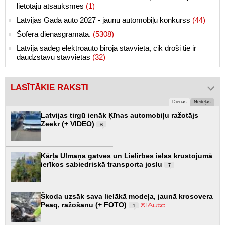
lietotāju atsauksmes
(1)
Latvijas Gada auto 2027 - jaunu automobiļu konkurss
(44)
Šofera dienasgrāmata.
(5308)
Latvijā sadeg elektroauto biroja stāvvietā, cik droši tie ir
daudzstāvu stāvvietās
(32)
LASĪTĀKIE RAKSTI
Dienas
Nedēļas
Latvijas tirgū ienāk Ķīnas automobiļu ražotājs
Zeekr (+ VIDEO)
6
Kārļa Ulmaņa gatves un Lielirbes ielas krustojumā
ierīkos sabiedriskā transporta joslu
7
Škoda uzsāk sava lielākā modeļa, jaunā krosovera
Peaq, ražošanu (+ FOTO)
1