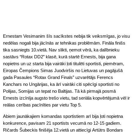
Ernestam Vesimanim šīs sacīkstes nebija tik veiksmīgas, jo visu
nedēlas nogali bija jācīnās ar tehnikas problēmām. Fināla finišs
tika sasniegts 10.vietā. Nav slikti, ņemot vērā, ka dalībnieku
sastāvs “Rotax DD2” klasē, kurā startē Ernests, bija gana
nopietns un uz starta bija vairāki ļoti titulēti sportisti, piemēram,
Eiropas Čempions Simas Juodviršis no Lietuvas un pagājušā
gada Pasaules “Rotax Grand Finals” uzvarētājs Ferencs
Kanchars no Ungārijas, ka ārī vairāki citi spēcīgi sportisti no
Polijas, Somijas un tepat no Baltijas. Tā kā pirmajā posmā
Ernests izcīnīja augsto trešo vietu, tad seriāla kopvērtējumā vēl ir
reālas cerības pacīnīties par vietu Top 5.
Abiem jaunākajiem komandas sportistiem arī bija ļoti nopietna
konkurence, pavisam 21 sportists vecumā no 12-15 gadiem.
Ričards Šubeckis finišēja 12.vietā un attiecīgi Artūtrs Bondars