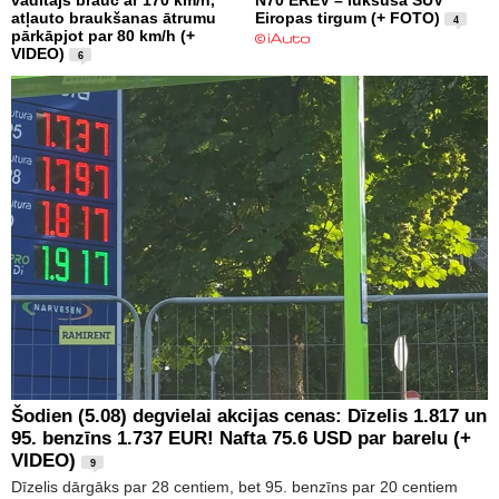
vadītājs brauc ar 170 km/h,
N70 EREV – luksusa SUV
atļauto braukšanas ātrumu
Eiropas tirgum (+ FOTO)
4
pārkāpjot par 80 km/h (+
VIDEO)
6
Šodien (5.08) degvielai akcijas cenas: Dīzelis 1.817 un
95. benzīns 1.737 EUR! Nafta 75.6 USD par barelu (+
VIDEO)
9
Dīzelis dārgāks par 28 centiem, bet 95. benzīns par 20 centiem