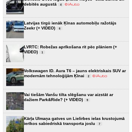
debitēs augustā
4
Latvijas tirgū ienāk Ķīnas automobiļu ražotājs
Zeekr (+ VIDEO)
6
LVRTC: Robežas aprīkošana rit pēc plāniem (+
VIDEO)
1
Volkswagen ID. Aura T6 – jauns elektriskais SUV ar
modernām tehnoloģijām Ķīnai
2
Vai tiešām Vanšu tilta slēgšanu var aizstāt ar
dažiem Park&Ride? (+ VIDEO)
9
Kārļa Ulmaņa gatves un Lielirbes ielas krustojumā
ierīkos sabiedriskā transporta joslu
7