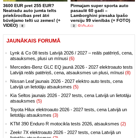
3600 EUR pret 255 EUR?
Pirmajam super sporta auto
Neatradu auto jumta telts
pasaulē 60 gadi –
priekšrocības pret ātri
Lamborghini piesaka īpašo
būvējamo telti uz zemes! (+
versiju 99 vienībās (+ FOTO)
VIDEO)
8
3
JAUNĀKAIS FORUMĀ
Lynk & Co 08 tests Latvijā 2026 / 2027 – reāls patēriņš, cena,
atsauksmes, plusi un mīnusi
(6)
Mercedes-Benz GLC EQ jaunā 2026 - 2027 elektroauto tests
Latvijā reāls patēriņš, cena, atsauksmes un plusi, mīnusi
(8)
Nissan Leaf jaunais 2026 - 2027 elektro auto tests, cena
Latvijā un lietotāju atsauksmes
(5)
Kia Seltos jaunais 2026 - 2027 tests, cena Latvijā un lietotāju
atsauksmes
(5)
Toyota Hilux elektroauto 2026 - 2027 tests, cena Latvijā un
lietotāju atsauksmes
(3)
KTM 390 Enduro R motocikla tests 2026, atsauksmes
(2)
Zeekr 7X elektroauto 2026 - 2027 tests, cena Latvijā un
lietotāju atsauksmes
(2)