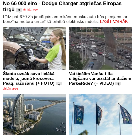
No 66 000 eiro - Dodge Charger atgriežas Eiropas
tirgū
3
Līdz pat 670 Zs jaudīgais amerikāņu muskuļauto būs pieejams ar
benzīna motoru un arī kā pilnībā elektrisks mdelis.
LASĪT VAIRĀK
Škoda uzsāk sava lielākā
Vai tiešām Vanšu tilta
modeļa, jaunā krosovera
slēgšanu var aizstāt ar dažiem
Peaq, ražošanu (+ FOTO)
Park&Ride? (+ VIDEO)
1
9