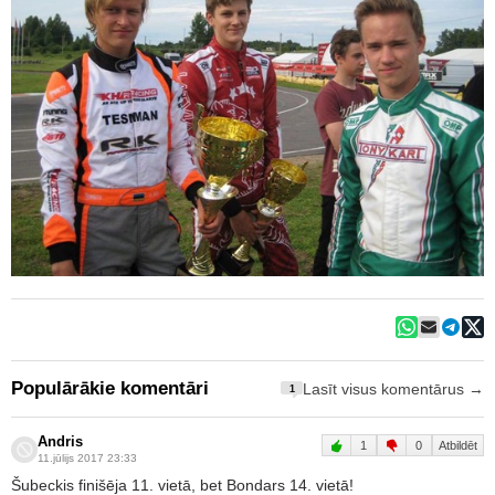
Populārākie komentāri
Lasīt visus komentārus →
1
Andris
1
0
Atbildēt
11.jūlijs 2017 23:33
Šubeckis finišēja 11. vietā, bet Bondars 14. vietā!