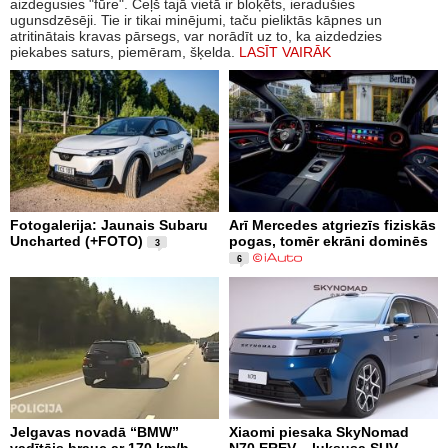
aizdegusies "fūre". Ceļš tajā vietā ir bloķēts, ieradušies
ugunsdzēsēji. Tie ir tikai minējumi, taču pieliktās kāpnes un
atritinātais kravas pārsegs, var norādīt uz to, ka aizdedzies
piekabes saturs, piemēram, šķelda.
LASĪT VAIRĀK
Fotogalerija: Jaunais Subaru
Arī Mercedes atgriezīs fiziskās
Uncharted (+FOTO)
pogas, tomēr ekrāni dominēs
3
6
Jelgavas novadā “BMW”
Xiaomi piesaka SkyNomad