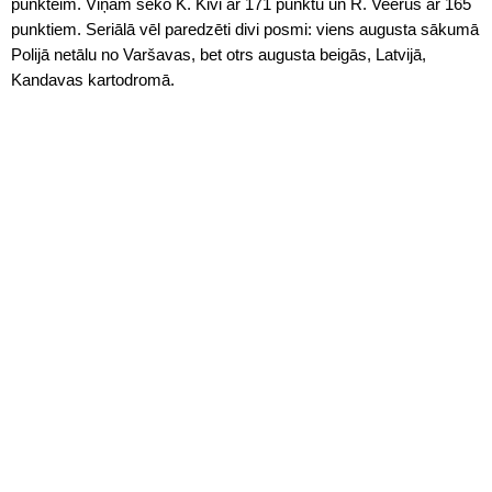
punkteim. Viņam seko K. Kivi ar 171 punktu un R. Veerus ar 165
punktiem. Seriālā vēl paredzēti divi posmi: viens augusta sākumā
Polijā netālu no Varšavas, bet otrs augusta beigās, Latvijā,
Kandavas kartodromā.