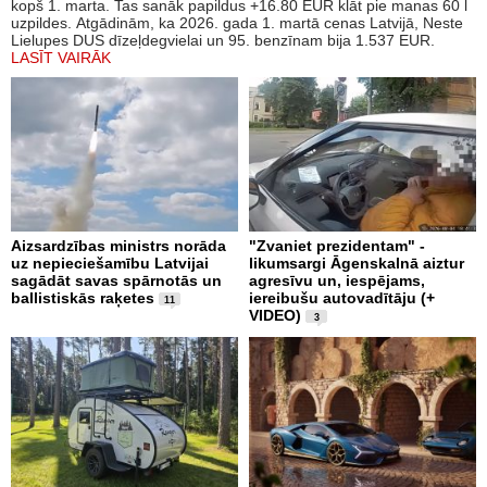
kopš 1. marta. Tas sanāk papildus +16.80 EUR klāt pie manas 60 l
uzpildes. Atgādinām, ka 2026. gada 1. martā cenas Latvijā, Neste
Lielupes DUS dīzeļdegvielai un 95. benzīnam bija 1.537 EUR.
LASĪT VAIRĀK
Aizsardzības ministrs norāda
"Zvaniet prezidentam" -
uz nepieciešamību Latvijai
likumsargi Āgenskalnā aiztur
sagādāt savas spārnotās un
agresīvu un, iespējams,
ballistiskās raķetes
iereibušu autovadītāju (+
11
VIDEO)
3