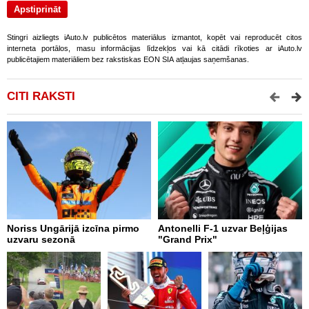
Stingri aizliegts iAuto.lv publicētos materiālus izmantot, kopēt vai reproducēt citos
interneta portālos, masu informācijas līdzekļos vai kā citādi rīkoties ar iAuto.lv
publicētajiem materiāliem bez rakstiskas EON SIA atļaujas saņemšanas.
CITI RAKSTI
Noriss Ungārijā izcīna pirmo
Antonelli F-1 uzvar Beļģijas
A
uzvaru sezonā
"Grand Prix"
"
p