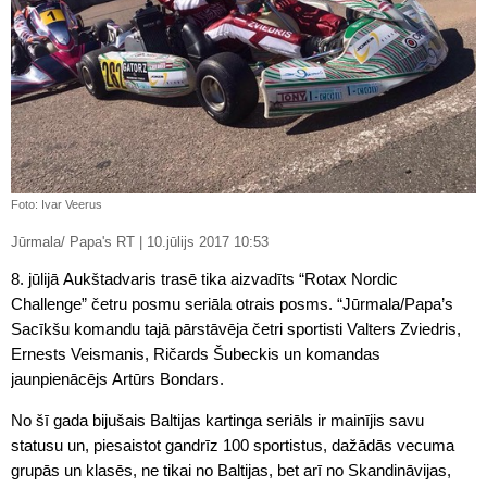
Foto: Ivar Veerus
Jūrmala/ Papa's RT | 10.jūlijs 2017 10:53
8. jūlijā Aukštadvaris trasē tika aizvadīts “Rotax Nordic
Challenge” četru posmu seriāla otrais posms. “Jūrmala/Papa’s
Sacīkšu komandu tajā pārstāvēja četri sportisti Valters Zviedris,
Ernests Veismanis, Ričards Šubeckis un komandas
jaunpienācējs Artūrs Bondars.
No šī gada bijušais Baltijas kartinga seriāls ir mainījis savu
statusu un, piesaistot gandrīz 100 sportistus, dažādās vecuma
grupās un klasēs, ne tikai no Baltijas, bet arī no Skandināvijas,