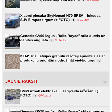
Xiaomi piesaka SkyNomad N70 EREV – luksusa
SUV Eiropas tirgum (+ FOTO)
4
Genesis GV90 iegūs „Rolls-Royce” stila durvis un
debitēs augustā
4
KEM: Trīs Latvijas granulu ražotāji apņēmušies ar
produkciju prioritāri nodrošināt vietējo tirgu
1
JAUNIE RAKSTI
BMW uzsāk elektriskā i3 sērijveida ražošanu (+
FOTO)
3
Genesis GV90 iegūs „Rolls-Royce” stila durvis un