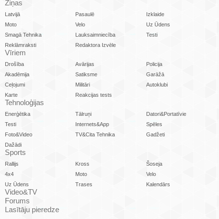
Ziņas
Latvijā
Pasaulē
Izklaide
Moto
Velo
Uz Ūdens
Smagā Tehnika
Lauksaimniecība
Testi
Reklāmraksti
Redaktora Izvēle
Vīriem
Drošība
Avārijas
Policija
Akadēmija
Satiksme
Garāžā
Ceļojumi
Militāri
Autoklubi
Karte
Reakcijas tests
Tehnoloģijas
Enerģētika
Tālruņi
Datori&Portatīvie
Testi
Internets&App
Spēles
Foto&Video
TV&Cita Tehnika
Gadžeti
Dažādi
Sports
Rallijs
Kross
Šoseja
4x4
Moto
Velo
Uz Ūdens
Trases
Kalendārs
Video&TV
Forums
Lasītāju pieredze