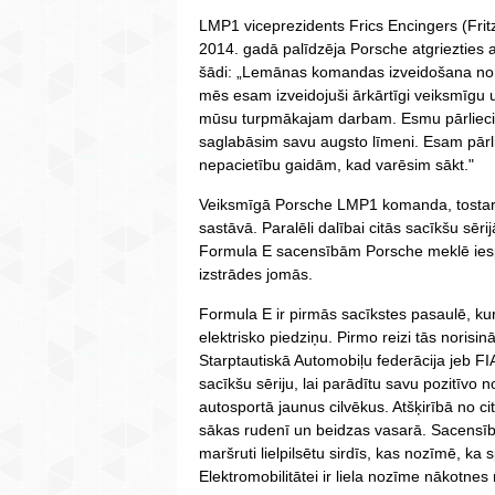
LMP1 viceprezidents Frics Encingers (Fritz 
2014. gadā palīdzēja Porsche atgriezties
šādi: „Lemānas komandas izveidošana no nu
mēs esam izveidojuši ārkārtīgi veiksmīgu
mūsu turpmākajam darbam. Esmu pārlieci
saglabāsim savu augsto līmeni. Esam pārl
nepacietību gaidām, kad varēsim sākt."
Veiksmīgā Porsche LMP1 komanda, tostarp 
sastāvā. Paralēli dalībai citās sacīkšu s
Formula E sacensībām Porsche meklē iespē
izstrādes jomās.
Formula E ir pirmās sacīkstes pasaulē, kurā
elektrisko piedziņu. Pirmo reizi tās norisi
Starptautiskā Automobiļu federācija jeb FIA
sacīkšu sēriju, lai parādītu savu pozitīvo no
autosportā jaunus cilvēkus. Atšķirībā no 
sākas rudenī un beidzas vasarā. Sacensību n
maršruti lielpilsētu sirdīs, kas nozīmē, ka s
Elektromobilitātei ir liela nozīme nākotnes m