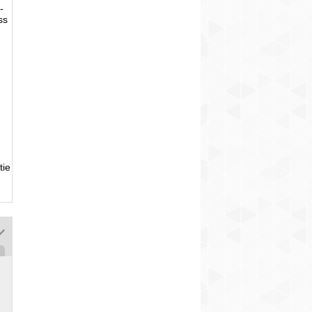
-
ss
tie