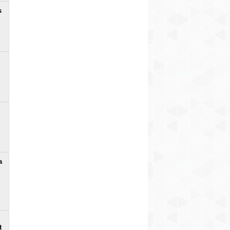
s
a
t