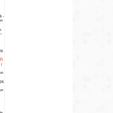
6 -
un
o
 –
26
2)
 /
un
026
un
ts