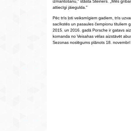
izmantošanu," stāsta Šteiners. „Mēs gribam
attiecīgi jāiegulda."
Pēc trīs ļoti veiksmīgiem gadiem, trīs u
sacīkstēs un pasaules čempionu tituliem 
2015. un 2016. gadā Porsche ir gatavs ai
komanda no Veisahas vēlas aizstāvēt abus 
Sezonas noslēgums plānots 18. novembrī