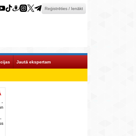
Reģistrēties / Ienākt
cijas
Jautā ekspertam
Ā
 -
un
-
ss