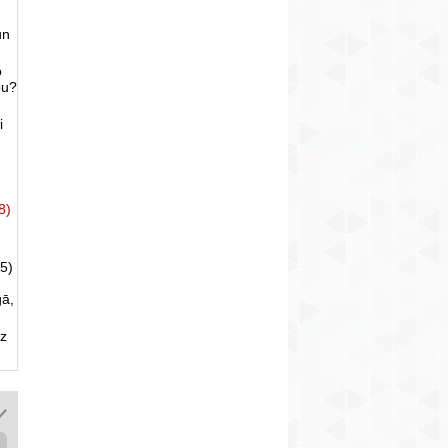
un
o
bu?
i
8)
5)
gā,
uz