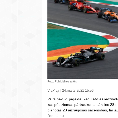
Foto: Publicitātes attēls
ViaPlay | 24.marts 2021 15:56
Vairs nav ilgi jāgaida, kad Latvijas iedzīv
kas pēc ziemas pārtraukuma sāksies 28.m
plānotas 23 aizraujošas sacensības, lai j
čempionu.