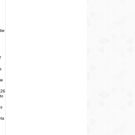
tie
!
s
ie
026
to
as
eta