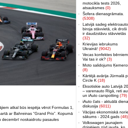
motocikla tests 2026,
atsauksmes
(0)
Šofera dienasgrāmata.
(5308)
Latvijā sadeg elektroauto
biroja stāvvietā, cik droši 
ir daudzstāvu stāvvietās
(32)
Krievijas iebrukums
Ukrainā!
(9042)
Vecas konfektes bērniem
Vai tas ir ok?
(3)
Moto salidojums Ķemero
(8)
Kārtējā avārija Jūrmalā p
Circle K
(18)
Eksotiskie auto Latvijā 2
– varenauto Rīgā, reti au
un iAuto carspotting
(79)
iAuto čats - aktuālā dien
diskusija
(6011)
otājiem atkal būs iespēja vērot Formulas 1,
Vācijas ekonomiskā nori
artā ar Bahreinas “Grand Prix”. Kopumā
sākums - 2024.gads
(48)
au decembrī noskaidrotu pasaules
Volkswagen jaunajiem
dzinējiem zūd jauda, ko