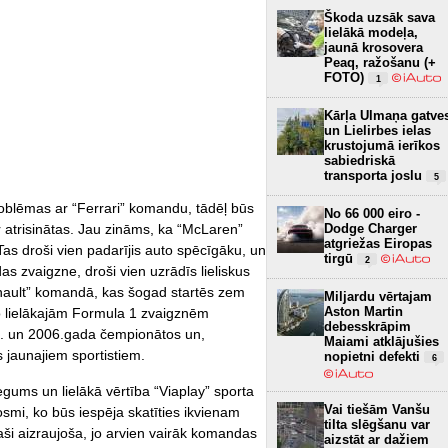
Škoda uzsāk sava
lielākā modeļa,
jaunā krosovera
Peaq, ražošanu (+
FOTO)
1
Kārļa Ulmaņa gatve
un Lielirbes ielas
krustojumā ierīkos
sabiedriskā
transporta joslu
5
blēmas ar “Ferrari” komandu, tādēļ būs
No 66 000 eiro -
Dodge Charger
ir atrisinātas. Jau zināms, ka “McLaren”
atgriežas Eiropas
Tas droši vien padarījis auto spēcīgāku, un
tirgū
2
s zvaigzne, droši vien uzrādīs lieliskus
Renault” komandā, kas šogad startēs zem
Miljardu vērtajam
Aston Martin
o lielākajām Formula 1 zvaigznēm
debesskrāpim
5. un 2006.gada čempionātos un,
Maiami atklājušies
s jaunajiem sportistiem.
nopietni defekti
6
gums un lielākā vērtība “Viaplay” sporta
Vai tiešām Vanšu
mi, ko būs iespēja skatīties ikvienam
tilta slēgšanu var
aši aizraujoša, jo arvien vairāk komandas
aizstāt ar dažiem