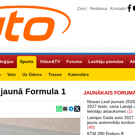
Ziņo!
Reklāma
Kontakti
loģijas
Sports
Video&TV
Forums
Lasītāju pieredze
Ak
o
Velo
Uz Ūdens
Trases
Kalendārs
 jaunā Formula 1
JAUNĀKAIS FORUM
Nissan Leaf jaunais 2026
2027 tests, cena Latvijā 
lietotāju atsauksmes
(1)
Latvijas Gada auto 2027 
jaunu automobiļu konkur
(40)
KTM 390 Enduro R