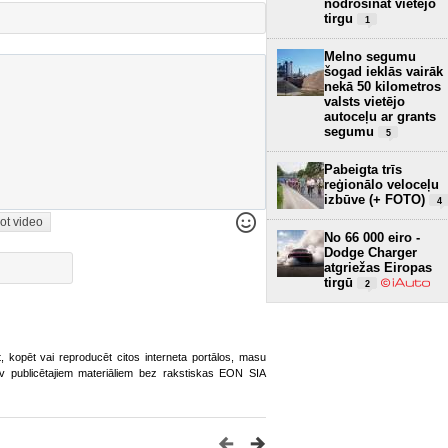
nodrošināt vietējo
tirgu
1
Melno segumu
šogad ieklās vairāk
nekā 50 kilometros
valsts vietējo
autoceļu ar grants
segumu
5
Pabeigta trīs
reģionālo veloceļu
izbūve (+ FOTO)
4
ot video
No 66 000 eiro -
Dodge Charger
atgriežas Eiropas
tirgū
2
ot, kopēt vai reproducēt citos interneta portālos, masu
o.lv publicētajiem materiāliem bez rakstiskas EON SIA