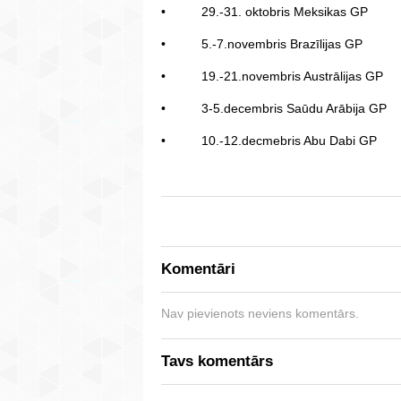
• 29.-31. oktobris Meksikas GP
• 5.-7.novembris Brazīlijas GP
• 19.-21.novembris Austrālijas GP
• 3-5.decembris Saūdu Arābija GP
• 10.-12.decmebris Abu Dabi GP
Komentāri
Nav pievienots neviens komentārs.
Tavs komentārs