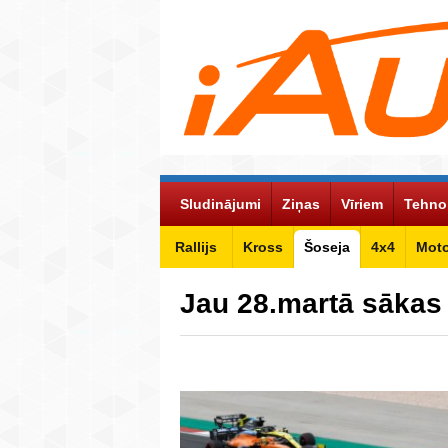
Sludinājumi
Ziņas
Vīriem
Tehno
Rallijs
Kross
Šoseja
4x4
Mot
Jau 28.martā sākas