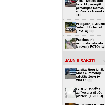
vietā – izsists auto
logs: kā pasargāt
personīgās mantas,
atpūšoties ārzemēs
1
Fotogalerija: Jaunai
Subaru Uncharted
(+FOTO)
3
Pabeigta trīs
reģionālo veloceļu
izbūve (+ FOTO)
4
JAUNIE RAKSTI
Latvijas tirgū ienāk
Ķīnas automobiļu
ražotājs Zeekr (+
VIDEO)
2
LVRTC: Robežas
aprīkošana rit pēc
plāniem (+ VIDEO)
Volkswagen ID. Aur