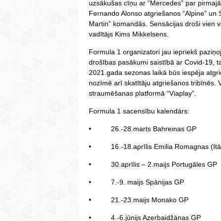
uzsākušas cīņu ar “Mercedes” par pirmaj
Fernando Alonso atgriešanos “Alpine” un 
Martin” komandās. Sensācijas droši vien v
vadītājs Kims Mikkelsens.
Formula 1 organizatori jau iepriekš paziņoja
drošības pasākumi saistībā ar Covid-19, ta
2021.gada sezonas laikā būs iespēja atgrie
nozīmē arī skatītāju atgriešanos tribīnēs. V
straumēšanas platformā “Viaplay”.
Formula 1 sacensību kalendārs:
• 26.-28.marts Bahreinas GP
• 16.-18.aprīlis Emilia Romagnas (Itāl
• 30.aprīlis – 2.maijs Portugāles GP
• 7.-9. maijs Spānijas GP
• 21.-23.maijs Monako GP
• 4.-6.jūnijs Azerbaidžānas GP