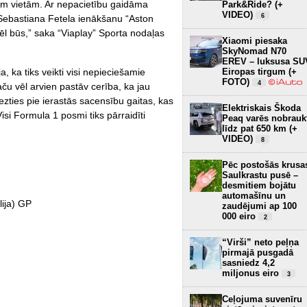
ām vietām. Ar nepacietību gaidāma
Park&Ride? (+
VIDEO)
6
Sebastiana Fetela ienākšanu “Aston
ēl būs,” saka “Viaplay” Sporta nodaļas
Xiaomi piesaka
SkyNomad N70
EREV – luksusa SU
Eiropas tirgum (+
, ka tiks veikti visi nepieciešamie
FOTO)
4
ču vēl arvien pastāv cerība, ka jau
zties pie ierastās sacensību gaitas, kas
Elektriskais Škoda
isi Formula 1 posmi tiks pārraidīti
Peaq varēs nobrauk
līdz pat 650 km (+
VIDEO)
8
Pēc postošās krusa
Saulkrastu pusē –
desmitiem bojātu
automašīnu un
ija) GP
zaudējumi ap 100
000 eiro
2
“Virši” neto peļņa
pirmajā pusgadā
sasniedz 4,2
miljonus eiro
3
Ceļojuma suvenīru