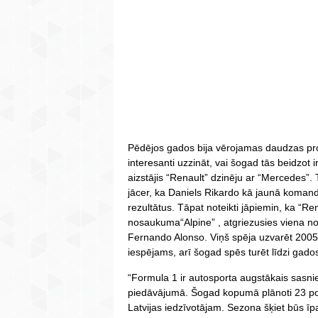
Pēdējos gados bija vērojamas daudzas pro
interesanti uzzināt, vai šogad tās beidzot 
aizstājis “Renault” dzinēju ar “Mercedes”. 
jācer, ka Daniels Rikardo kā jaunā komanda
rezultātus. Tāpat noteikti jāpiemin, ka “
nosaukuma“Alpine” , atgriezusies viena n
Fernando Alonso. Viņš spēja uzvarēt 200
iespējams, arī šogad spēs turēt līdzi gado
“Formula 1 ir autosporta augstākais sasnie
piedāvājumā. Šogad kopumā plānoti 23 pos
Latvijas iedzīvotājam. Sezona šķiet būs īp