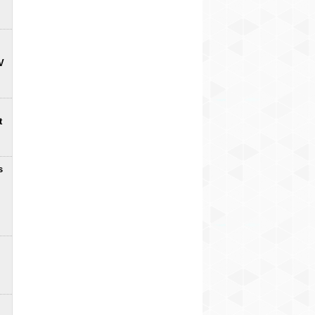
V
t
s