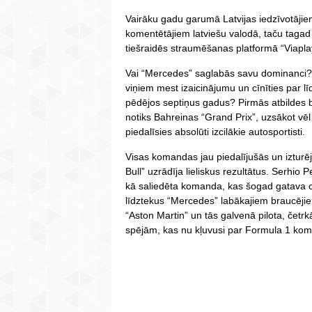
Vairāku gadu garumā Latvijas iedzīvotājie
komentētājiem latviešu valodā, taču tagad
tiešraidēs straumēšanas platformā “Viapla
Vai “Mercedes” saglabās savu dominanci?
viņiem mest izaicinājumu un cīnīties par lī
pēdējos septiņus gadus? Pirmās atbildes 
notiks Bahreinas “Grand Prix”, uzsākot vē
piedalīsies absolūti izcilākie autosportisti.
Visas komandas jau piedalījušās un izturē
Bull” uzrādīja lieliskus rezultātus. Serhi
kā saliedēta komanda, kas šogad gatava 
līdztekus “Mercedes” labākajiem braucējie
“Aston Martin” un tās galvenā pilota, čet
spējām, kas nu kļuvusi par Formula 1 ko