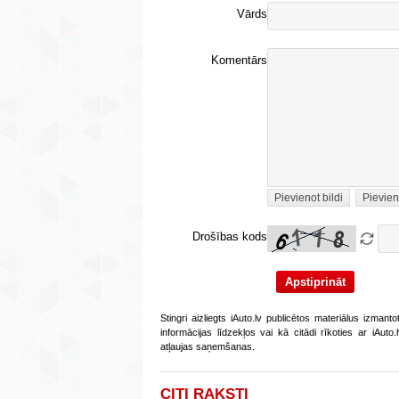
Vārds
Komentārs
Pievienot bildi
Pievien
Drošības kods
Stingri aizliegts iAuto.lv publicētos materiālus izmant
informācijas līdzekļos vai kā citādi rīkoties ar iAut
atļaujas saņemšanas.
CITI RAKSTI