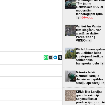
T6 – jauns
elektriskais SUV ar
modernām
tehnoloģijām Ķīnai
2
Vai tiešām Vanšu
tilta slēgšanu var
aizstāt ar dažiem
Park&Ride? (+
VIDEO)
6
Kārļa Ulmaņa gatve
un Lielirbes ielas
krustojumā ierīkos
sabiedriskā
transporta joslu
5
Mēneša laikā
aizturēti kārtējie
degvielas uzpildes
staciju apzadzēji
1
KEM: Trīs Latvijas
granulu ražotāji
apņēmušies ar
produkciju prioritār