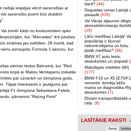
darīt?
(44)
m nebija iespējas vērot sacensības ar
Degvielas cenas Latvijā 
 visi sacensību posmi būs skatāmi
pasaulē
(535)
y”.
Vai Vācija atjaunos slēgt
atomelektrostaciju darbī
(16)
 Vai tomēr kāds no konkurentiem spēs
Lāču medības Latvijā! Va
derpozīcijām, kur “Mercedes” ērti jutušies
populācija ir kļuvusi
būs zināmas jau svētdien, 28.martā, kad
nekontrolējama un būtu
l vienu aizraujošu Formula 1 sezonu, kur
jāsāk medības?
(56)
BMW X7 auto tests,
atsauksmes un iespaidi
(
jušas ziemas testus Bahreinā, kur “Red
Makslīgais intelekts (MI)
(177)
o Peress kopā ar Maksu Verstapenu izskatās
BMW F10 un X5 (E70/F1
cīnīties par uzvarām un čempiona godu,
remonts: dzinēja ķēžu
m. Tāpat interesants ir jautājums par
maiņa un diagnostika Rī
rkārtējā F1 čempiona Sebastiana Fetela
atsauksmes
(7)
mandu, pārņemot “Racing Point”
Dīvaini transportlīdzekļi 
ceļa.
(8)
LASĪTĀKIE RAKSTI
Dienas
Nedēļas