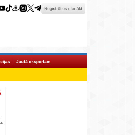
Reģistrēties / Ienākt
cijas
Jautā ekspertam
Ā
-
ss