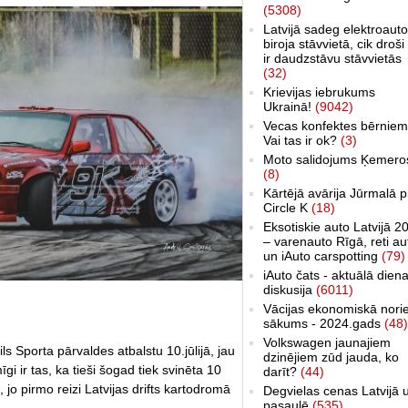
(5308)
Latvijā sadeg elektroauto
biroja stāvvietā, cik droši 
ir daudzstāvu stāvvietās
(32)
Krievijas iebrukums
Ukrainā!
(9042)
Vecas konfektes bērniem
Vai tas ir ok?
(3)
Moto salidojums Ķemero
(8)
Kārtējā avārija Jūrmalā p
Circle K
(18)
Eksotiskie auto Latvijā 2
– varenauto Rīgā, reti au
un iAuto carspotting
(79)
iAuto čats - aktuālā dien
diskusija
(6011)
Vācijas ekonomiskā nori
sākums - 2024.gads
(48)
Volkswagen jaunajiem
 Sporta pārvaldes atbalstu 10.jūlijā, jau
dzinējiem zūd jauda, ko
īgi ir tas, ka tieši šogad tiek svinēta 10
darīt?
(44)
, jo pirmo reizi Latvijas drifts kartodromā
Degvielas cenas Latvijā 
pasaulē
(535)