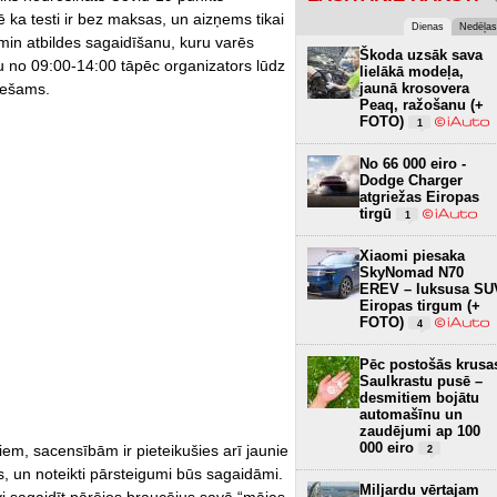
ē ka testi ir bez maksas, un aizņems tikai
Dienas
Nedēļas
min atbildes sagaidīšanu, kuru varēs
Škoda uzsāk sava
jau no 09:00-14:00 tāpēc organizators lūdz
lielākā modeļa,
ciešams.
jaunā krosovera
Peaq, ražošanu (+
FOTO)
1
No 66 000 eiro -
Dodge Charger
atgriežas Eiropas
tirgū
1
Xiaomi piesaka
SkyNomad N70
EREV – luksusa SU
Eiropas tirgum (+
FOTO)
4
Pēc postošās krusa
Saulkrastu pusē –
desmitiem bojātu
automašīnu un
zaudējumi ap 100
000 eiro
iem, sacensībām ir pieteikušies arī jaunie
2
, un noteikti pārsteigumi būs sagaidāmi.
Miljardu vērtajam
avi sagaidīt pārējos braucējus savā “mājas