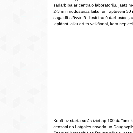
sadarbībā ar centrālo laboratoriju, jāatzīm
2-3 min nodošanas laiku, un aptuveni 30 
sagaidīt stāvvietā. Testi trasē darbosies 
ieplānot laiku arī to veikšanai, kam nepie
Kopā uz starta solās iziet ap 100 dalībniek
censoņi no Latgales novada un Daugavpils
Sportisti ir trenējušies Daugavpilī un gat