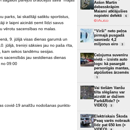
Aston Martin
debesskrāpim
Maiami atklājušies
nopietni defekti
parks, lai skatītāji satiktu sportistus,
6
i ir laipni aicināti ņemt līdzi savus
rtu vērotu sacensības no malas.
“Virši” neto peļņa
pirmajā pusgadā
dienā, 9. jūlijā visas dienas garumā un
sasniedz 4,2
miljonus eiro
0. jūlijā, treniņi sāksies jau no paša rīta,
3
0, kam sekos tandēmu sesijas.
Ceļojuma suvenīru
ties sacensībās jau sestdienas dienas
vietā – izsists auto
a no 09:00
logs: kā pasargāt
personīgās mantas,
atpūšoties ārzemēs
1
Vai tiešām Vanšu
tilta slēgšanu var
aizstāt ar dažiem
Park&Ride? (+
jas covid-19 analīžu nodošanas punkts-
VIDEO)
3
Elektriskais Škoda
Peaq varēs nobrauk
līdz pat 650 km (+
VIDEO)
8