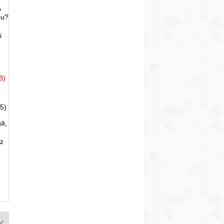
o
bu?
i
8)
5)
gā,
uz