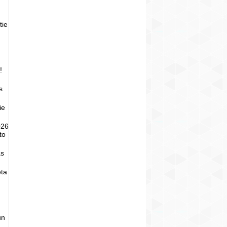
tie
!
s
ie
026
to
as
eta
un