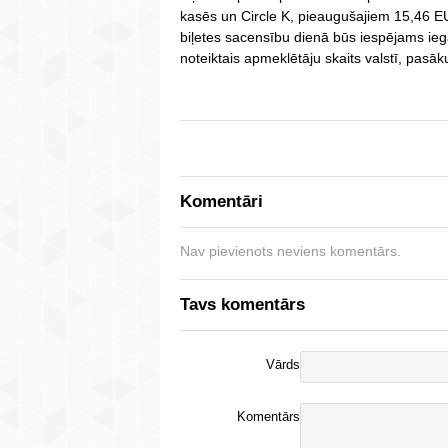
kasēs un Circle K, pieaugušajiem 15,46 E
biļetes sacensību dienā būs iespējams iegā
noteiktais apmeklētāju skaits valstī, pas
Komentāri
Nav pievienots neviens komentārs.
Tavs komentārs
Vārds
Komentārs