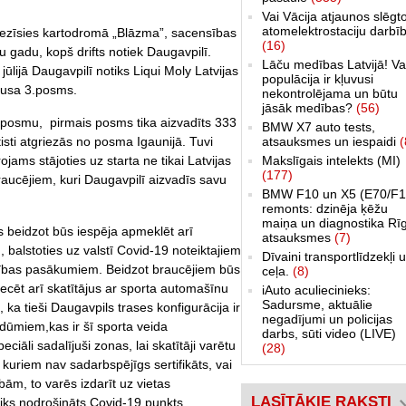
Vai Vācija atjaunos slēgt
atomelektrostaciju darbī
griezīsies kartodromā „Blāzma”, sacensības
(16)
 gadu, kopš drifts notiek Daugavpilī.
Lāču medības Latvijā! Va
10. jūlijā Daugavpilī notiks Liqui Moly Latvijas
populācija ir kļuvusi
kausa 3.posms.
nekontrolējama un būtu
jāsāk medības?
(56)
3.posmu, pirmais posms tika aizvadīts 333
BMW X7 auto tests,
sti atgriezās no posma Igaunijā. Tuvi
atsauksmes un iespaidi
(
jams stājoties uz starta ne tikai Latvijas
Makslīgais intelekts (MI)
(177)
 braucējiem, kuri Daugavpilī aizvadīs savu
BMW F10 un X5 (E70/F1
remonts: dzinēja ķēžu
maiņa un diagnostika Rī
s beidzot būs iespēja apmeklēt arī
atsauksmes
(7)
 balstoties uz valstī Covid-19 noteiktajiem
Dīvaini transportlīdzekļi 
ības pasākumiem. Beidzot braucējiem būs
ceļa.
(8)
riecēt arī skatītājus ar sporta automašīnu
iAuto aculiecinieks:
Sadursme, aktuālie
 tieši Daugavpils trases konfigurācija ir
negadījumi un policijas
z dūmiem,kas ir šī sporta veida
darbs, sūti video (LIVE)
iāli sadalījuši zonas, lai skatītāji varētu
(28)
, kuriem nav sadarbspējīgs sertifikāts, vai
bām, to varēs izdarīt uz vietas
LASĪTĀKIE RAKSTI
tiks nodrošināts Covid-19 punkts