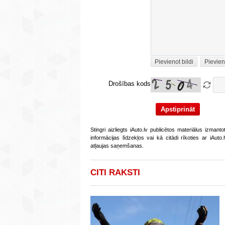
Pievienot bildi
Pievien
Drošības kods
Stingri aizliegts iAuto.lv publicētos materiālus izmant
informācijas līdzekļos vai kā citādi rīkoties ar iAut
atļaujas saņemšanas.
CITI RAKSTI