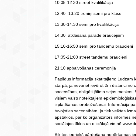
10:05-12:30 street kvalifikācija
12:40 -13:20 treniņi semi pro klase
13:30-14:30 semi pro kvalifikācija
14:30 atklāšana parāde braucējiem
15:10-16:50 semi pro tandēmu braucieni
17:05-21:00 street tandēmu braucieni
21:10 apbalvošanas ceremonija
Papildus informācija skatītajiem: Lūdzam 
starpā, ja nevariet ievērot 2m distanci no 
sacensības, obligāti jālieto sejas maskas. 
visiem valstī noteiktajiem epidemioloģisk
izplatīšanas ierobežošanai. Informācija pa
tuvojoties sacensībām, ja tiek veiktas iz
apstākļos, par ko organizators informēs 
sociālajos tīklos un oficiālajā vietnē www.dr
Biļetes iepriekš pārdošana nopērkamas ie