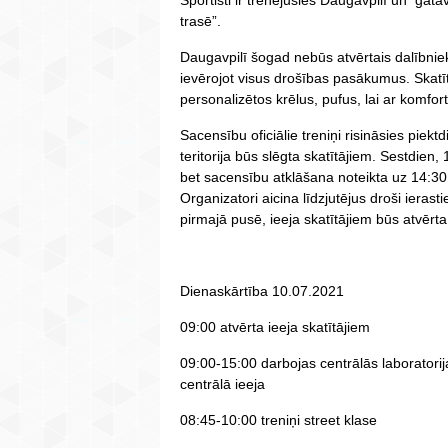
trasē”.
Daugavpilī šogad nebūs atvērtais dalībnieku 
ievērojot visus drošības pasākumus. Skatītāj
personalizētos krēlus, pufus, lai ar komfo
Sacensību oficiālie treniņi risināsies piekt
teritorija būs slēgta skatītājiem. Sestdien, 1
bet sacensību atklāšana noteikta uz 14:3
Organizatori aicina līdzjutējus droši ieras
pirmajā pusē, ieeja skatītājiem būs atvērt
Dienaskārtība 10.07.2021
09:00 atvērta ieeja skatītājiem
09:00-15:00 darbojas centrālās laboratori
centrālā ieeja
08:45-10:00 treniņi street klase