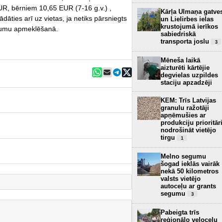
UR, bērniem 10,65 EUR (7-16 g.v.) ,
Kārļa Ulmaņa gatve
dāties arī uz vietas, ja netiks pārsniegts
un Lielirbes ielas
krustojumā ierīkos
ākumu apmeklēšanā.
sabiedriskā
transporta joslu
3
Mēneša laikā
aizturēti kārtējie
degvielas uzpildes
staciju apzadzēji
KEM: Trīs Latvijas
granulu ražotāji
apņēmušies ar
produkciju prioritār
nodrošināt vietējo
tirgu
1
Melno segumu
šogad ieklās vairāk
nekā 50 kilometros
valsts vietējo
autoceļu ar grants
segumu
3
Pabeigta trīs
reģionālo veloceļu