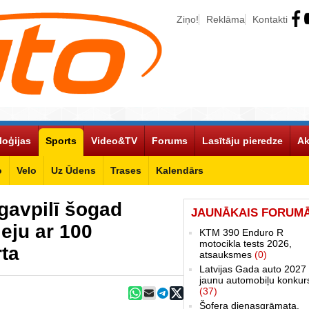
Ziņo!
Reklāma
Kontakti
loģijas
Sports
Video&TV
Forums
Lasītāju pieredze
Ak
o
Velo
Uz Ūdens
Trases
Kalendārs
ugavpilī šogad
JAUNĀKAIS FORUM
eju ar 100
KTM 390 Enduro R
motocikla tests 2026,
rta
atsauksmes
(0)
Latvijas Gada auto 2027 
jaunu automobiļu konkur
(37)
Šofera dienasgrāmata.