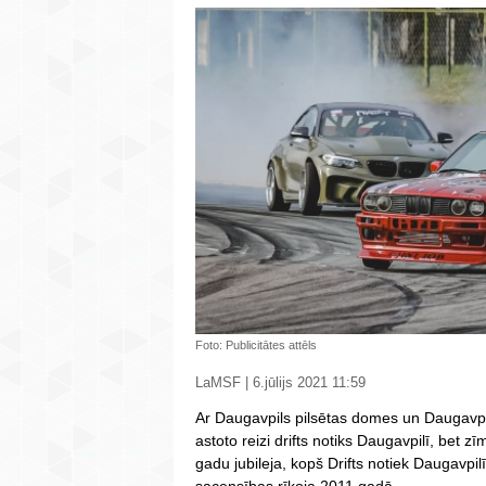
Foto: Publicitātes attēls
LaMSF | 6.jūlijs 2021 11:59
Ar Daugavpils pilsētas domes un Daugavpils
astoto reizi drifts notiks Daugavpilī, bet zīm
gadu jubileja, kopš Drifts notiek Daugavpilī
sacensības rīkoja 2011.gadā.