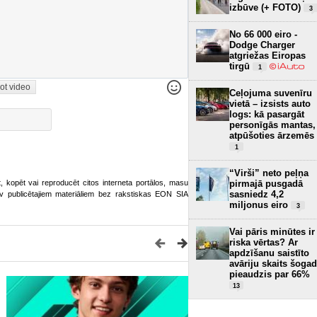
izbūve (+ FOTO)
3
No 66 000 eiro -
Dodge Charger
atgriežas Eiropas
tirgū
1
ot video
Ceļojuma suvenīru
vietā – izsists auto
logs: kā pasargāt
personīgās mantas,
atpūšoties ārzemēs
1
“Virši” neto peļņa
ot, kopēt vai reproducēt citos interneta portālos, masu
pirmajā pusgadā
sasniedz 4,2
o.lv publicētajiem materiāliem bez rakstiskas EON SIA
miljonus eiro
3
Vai pāris minūtes ir
riska vērtas? Ar
apdzīšanu saistīto
avāriju skaits šogad
pieaudzis par 66%
13