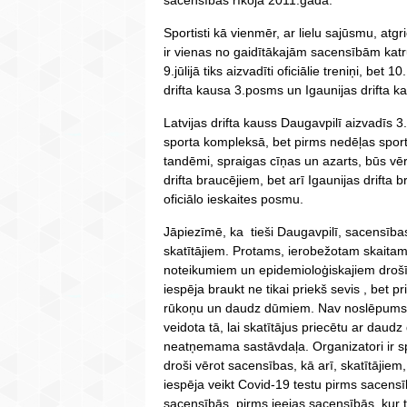
Sportisti kā vienmēr, ar lielu sajūsmu, at
ir vienas no gaidītākajām sacensībām katru
9.jūlijā tiks aizvadīti oficiālie treniņi, bet 
drifta kausa 3.posms un Igaunijas drifta 
Latvijas drifta kauss Daugavpilī aizvadīs 
sporta kompleksā, bet pirms nedēļas sporti
tandēmi, spraigas cīņas un azarts, būs vēro
drifta braucējiem, bet arī Igaunijas drifta
oficiālo ieskaites posmu.
Jāpiezīmē, ka tieši Daugavpilī, sacensība
skatītājiem. Protams, ierobežotam skaitam,
noteikumiem un epidemioloģiskajiem droš
iespēja braukt ne tikai priekš sevis , bet p
rūkoņu un daudz dūmiem. Nav noslēpums, ka
veidota tā, lai skatītājus priecētu ar daud
neatņemama sastāvdaļa. Organizatori ir spec
droši vērot sacensības, kā arī, skatītājiem
iespēja veikt Covid-19 testu pirms sacensī
sacensībās, pirms ieejas sacensībās, kur 