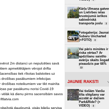
Kārļa Ulmaņa gatve
un Lielirbes ielas
krustojumā ierīkos
sabiedriskā
transporta joslu
3
Fotogalerija: Jaunai
Subaru Uncharted
(+FOTO)
3
Vai pāris minūtes ir
riska vērtas? Ar
apdzīšanu saistīto
avāriju skaits šogad
ievērot 2m distanci un nepulcēties savā
pieaudzis par 66%
citiem apmeklētājiem vērojot drifta
13
Sacensības tiek rīkotas balstoties uz
ās drošības pasākumiem infekcijas
JAUNIE RAKSTI
r drošības noteikumiem var tikt mainīta
maiņas par pasākumu norisi Covid-19
Vai tiešām Vanšu
ne vēlāk kā dienu pirms sacensībām savos
tilta slēgšanu var
aizstāt ar dažiem
iftlatvia.com
Park&Ride? (+
VIDEO)
3
robežotā daudzumā, visās biļešu servisa