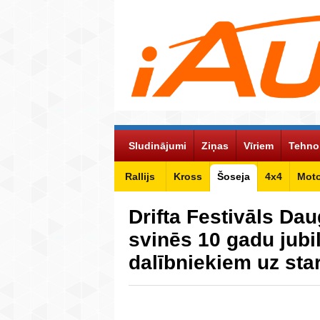
Sludinājumi
Ziņas
Vīriem
Tehno
Rallijs
Kross
Šoseja
4x4
Mot
Drifta Festivāls Da
svinēs 10 gadu jubil
dalībniekiem uz sta