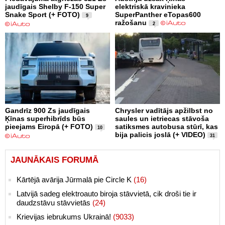
jaudīgais Shelby F-150 Super
elektriskā kravinieka
Snake Sport (+ FOTO)
SuperPanther eTopas600
9
ražošanu
2
Gandrīz 900 Zs jaudīgais
Chrysler vadītājs apžilbst no
Ķīnas superhibrīds būs
saules un ietriecas stāvoša
pieejams Eiropā (+ FOTO)
satiksmes autobusa stūrī, kas
10
bija palicis joslā (+ VIDEO)
31
JAUNĀKAIS FORUMĀ
Kārtējā avārija Jūrmalā pie Circle K
(16)
Latvijā sadeg elektroauto biroja stāvvietā, cik droši tie ir
daudzstāvu stāvvietās
(24)
Krievijas iebrukums Ukrainā!
(9033)