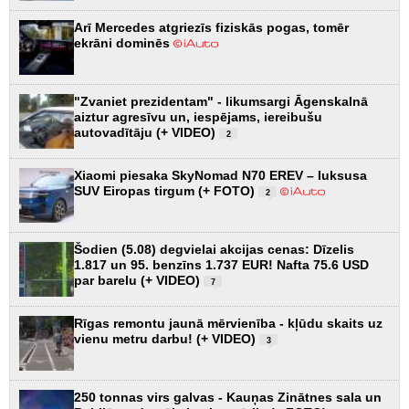
Arī Mercedes atgriezīs fiziskās pogas, tomēr
ekrāni dominēs
"Zvaniet prezidentam" - likumsargi Āgenskalnā
aiztur agresīvu un, iespējams, iereibušu
autovadītāju (+ VIDEO)
2
Xiaomi piesaka SkyNomad N70 EREV – luksusa
SUV Eiropas tirgum (+ FOTO)
2
Šodien (5.08) degvielai akcijas cenas: Dīzelis
1.817 un 95. benzīns 1.737 EUR! Nafta 75.6 USD
par barelu (+ VIDEO)
7
Rīgas remontu jaunā mērvienība - kļūdu skaits uz
vienu metru darbu! (+ VIDEO)
3
250 tonnas virs galvas - Kauņas Zinātnes sala un