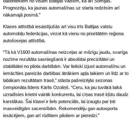
dalībniekiem no visām Baltijas valstīm, kā arī Somijas.
Prognozēju, ka jaunas automašīnas uz starta redzēsim arī
nākamajā posmā.”
Klases attīstībā iesaistījušās arī visu trīs Baltijas valstu
automobiļu federācijas, virzot kā vienu no prioritātēm reģiona
autošosejas attīstībā.
“Tā kā V1600 automašīnas neizceļas ar milzīgu jaudu, svarīga
nozīme rezultāta sasniegšanā ir absolūtai precizitātei un
stabilitātei no pilota darbībām. Var lieliski izjust automašīnu un
iemācīties pareizās darbības ātrākiem apļa laikiem un līdz ar to
labākam rezultātam trasē,” stāsta pašreizējās sezonas
čempionāta līderis Kārlis Ozoliņš. “Ceru, ka jau tuvākā laikā
uzradīsies krietni vairāk konkurentu, lai cīņas trasē kļūtu daudz
karstākas. Šai klasei ir liels potenciāls, lai izaugtu par ļoti
masveidīgām sacensībām. Rekomendēju gan autosporta
iesācējiem, gan arī rūdītiem pilotiem ar pieredzi.”