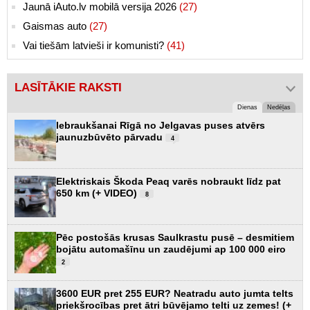
Jaunā iAuto.lv mobilā versija 2026
(27)
Gaismas auto
(27)
Vai tiešām latvieši ir komunisti?
(41)
LASĪTĀKIE RAKSTI
Dienas
Nedēļas
Iebraukšanai Rīgā no Jelgavas puses atvērs
jaunuzbūvēto pārvadu
4
Elektriskais Škoda Peaq varēs nobraukt līdz pat
650 km (+ VIDEO)
8
Pēc postošās krusas Saulkrastu pusē – desmitiem
bojātu automašīnu un zaudējumi ap 100 000 eiro
2
3600 EUR pret 255 EUR? Neatradu auto jumta telts
priekšrocības pret ātri būvējamo telti uz zemes! (+