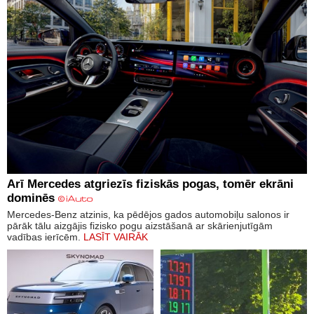
Arī Mercedes atgriezīs fiziskās pogas, tomēr ekrāni
dominēs
Mercedes-Benz atzinis, ka pēdējos gados automobiļu salonos ir
pārāk tālu aizgājis fizisko pogu aizstāšanā ar skārienjutīgām
vadības ierīcēm.
LASĪT VAIRĀK