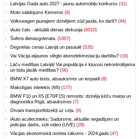
Latvijas Gada auto 2027 - jaunu automobiļu konkurss
(31)
Moto salidojums Ķemeros
(6)
Volkswagen jaunajiem dzinējiem zūd jauda, ko darīt?
(44)
iAuto čats - aktuālā dienas diskusija
(6010)
Šofera dienasgrāmata.
(5307)
Degvielas cenas Latvijā un pasaulē
(535)
Vai Vācija atjaunos slēgto atomelektrostaciju darbību?
(16)
Lāču medības Latvijā! Vai populācija ir kļuvusi nekontrolējama
un būtu jāsāk medības?
(56)
BMW X7 auto tests, atsauksmes un iespaidi
(8)
Makslīgais intelekts (MI)
(177)
BMW F10 un X5 (E70/F15) remonts: dzinēja ķēžu maiņa un
diagnostika Rīgā, atsauksmes
(7)
Dīvaini transportlīdzekļi uz ceļa.
(8)
iAuto aculiecinieks: Sadursme, aktuālie negadījumi un
policijas darbs, sūti video (LIVE)
(28)
Vācijas ekonomiskā norieta sākums - 2024.gads
(47)