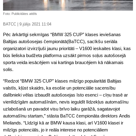
Foto: Publicitātes attēls
BATCC | 9.jūlijs 2021 11:04
Pēc ārkārtīgi sekmīgas “BMW 325 CUP” klases ieviešanas
Baltijas autošosejas čempionātā(BaTCC), sacīkšu seriāla
organizatori izvirzījuši jaunu prioritāti – V1600 ieskaites klasi, kas
būs lieliska budžeta platforma uzsākt pirmos soļus autošosejā
sporta veida iesācējiem vai kartinga braucējiem kā nākamais
solis.
“Redzot “BMW 325 CUP” klases milzīgo popularitāti Baltijas
valstīs, kļūst skaidrs, ka esošie un potenciālie sacensību
dalībnieki vēlas izbaudīt autošosejas īsto esenci – cīņu trasē ar
vienlīdzīgām automašīnām, nevis ieguldīt līdzekļus automašīnu
uzlabošanā un pavadot visu brīvo laiku garāžā, sagatavojot
automašīnu startam,” stāsta BaTCC čempionāta direktors Andis
Meilands. “Līdzīgi kā ar BMW kausa klasi, arī V1600 klasei ir
milzīgs potenciāls, jo ir reāla interese no potenciāliem