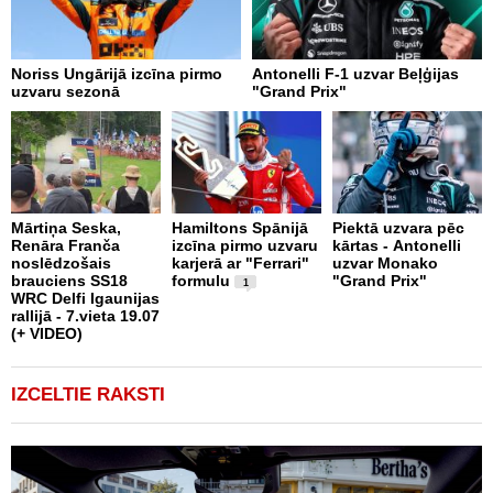
Noriss Ungārijā izcīna pirmo
Antonelli F-1 uzvar Beļģijas
A
uzvaru sezonā
"Grand Prix"
"
p
Mārtiņa Seska,
Hamiltons Spānijā
Piektā uzvara pēc
Renāra Franča
izcīna pirmo uzvaru
kārtas - Antonelli
T
noslēdzošais
karjerā ar "Ferrari"
uzvar Monako
k
brauciens SS18
formulu
"Grand Prix"
u
1
WRC Delfi Igaunijas
"
rallijā - 7.vieta 19.07
n
(+ VIDEO)
k
IZCELTIE RAKSTI