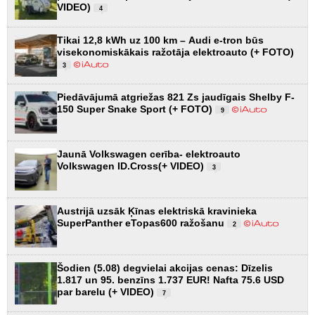
VIDEO)
4
Tikai 12,8 kWh uz 100 km – Audi e-tron būs
visekonomiskākais ražotāja elektroauto (+ FOTO)
3
Piedāvājumā atgriežas 821 Zs jaudīgais Shelby F-
150 Super Snake Sport (+ FOTO)
9
Jaunā Volkswagen cerība- elektroauto
Volkswagen ID.Cross(+ VIDEO)
3
Austrijā uzsāk Ķīnas elektriskā kravinieka
SuperPanther eTopas600 ražošanu
2
Šodien (5.08) degvielai akcijas cenas: Dīzelis
1.817 un 95. benzīns 1.737 EUR! Nafta 75.6 USD
par barelu (+ VIDEO)
7