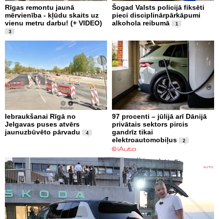
Rīgas remontu jaunā
Šogad Valsts policijā fiksēti
mērvienība - kļūdu skaits uz
pieci disciplinārpārkāpumi
vienu metru darbu! (+ VIDEO)
alkohola reibumā
1
3
Iebraukšanai Rīgā no
97 procenti – jūlijā arī Dānijā
Jelgavas puses atvērs
privātais sektors pircis
jaunuzbūvēto pārvadu
gandrīz tikai
4
elektroautomobiļus
2