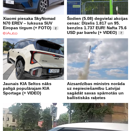
Xiaomi piesaka SkyNomad
Šodien (5.08) degvielai akcijas
N70 EREV – luksusa SUV
cenas: Dīzelis 1.817 un 95.
Eiropas tirgum (+ FOTO)
benzīns 1.737 EUR! Nafta 75.6
2
USD par barelu (+ VIDEO)
7
Jaunais KIA Seltos nāks
Aizsardzības ministrs norāda
palīgā populārajam KIA
uz nepieciešamību Latvijai
Sportage (+ VIDEO)
sagādāt savas spārnotās un
ballistiskās raķetes