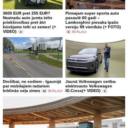
3600 EUR pret 255 EUR?
Pirmajam super sporta auto
Neatradu auto jumta telts
pasaulē 60 gadi –
priekšrocības pret ātri
Lamborghini piesaka īpašo
būvējamo telti uz zemes! (+
versiju 99 vienībās (+ FOTO)
VIDEO)
4
3
Drošībai, ne sodiem - Igaunijā
Jaunā Volkswagen cerība-
par mobilajiem radariem
elektroauto Volkswagen
brīdinās ceļa zimes
ID.Cross(+ VIDEO)
12
3