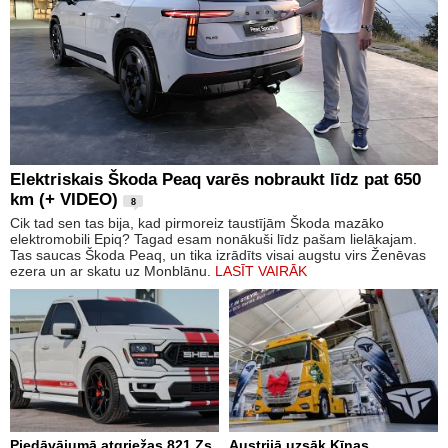
Elektriskais Škoda Peaq varēs nobraukt līdz pat 650
km (+ VIDEO)
8
Cik tad sen tas bija, kad pirmoreiz taustījām Škoda mazāko
elektromobili Epiq? Tagad esam nonākuši līdz pašam lielākajam.
Tas saucas Škoda Peaq, un tika izrādīts visai augstu virs Ženēvas
ezera un ar skatu uz Monblānu.
LASĪT VAIRĀK
Piedāvājumā atgriežas 821 Zs
Austrijā uzsāk Ķīnas