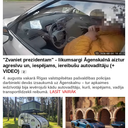
"Zvaniet prezidentam" - likumsargi Āgenskalnā aiztur
agresīvu un, iespējams, iereibušu autovadītāju (+
VIDEO)
2
4. augusta vakarā Rīgas valstspilsētas pašvaldības policijas
darbinieki devās izsaukumā uz Āgenskalnu – tur apkaimes
iedzīvotāji bija ievērojuši kādu autovadītāju, kurš, iespējams, vadīja
transportlīdzekli reibumā.
LASĪT VAIRĀK