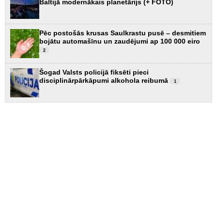
Baltijā modernākais planetārijs (+ FOTO)
Pēc postošās krusas Saulkrastu pusē – desmitiem
bojātu automašīnu un zaudējumi ap 100 000 eiro
2
Šogad Valsts policijā fiksēti pieci
disciplinārpārkāpumi alkohola reibumā
1