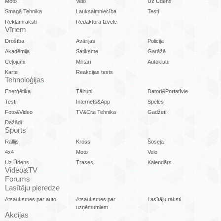
Moto
Velo
Uz Ūdens
Smagā Tehnika
Lauksaimniecība
Testi
Reklāmraksti
Redaktora Izvēle
Vīriem
Drošība
Avārijas
Policija
Akadēmija
Satiksme
Garāžā
Ceļojumi
Militāri
Autoklubi
Karte
Reakcijas tests
Tehnoloģijas
Enerģētika
Tālruņi
Datori&Portatīvie
Testi
Internets&App
Spēles
Foto&Video
TV&Cita Tehnika
Gadžeti
Dažādi
Sports
Rallijs
Kross
Šoseja
4x4
Moto
Velo
Uz Ūdens
Trases
Kalendārs
Video&TV
Forums
Lasītāju pieredze
Atsauksmes par auto
Atsauksmes par
Lasītāju raksti
uzņēmumiem
Akcijas