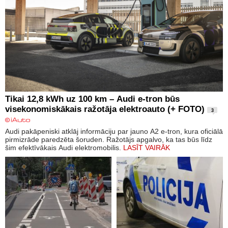
Tikai 12,8 kWh uz 100 km – Audi e-tron būs
visekonomiskākais ražotāja elektroauto (+ FOTO)
3
Audi pakāpeniski atklāj informāciju par jauno A2 e-tron, kura oficiālā
pirmizrāde paredzēta šoruden. Ražotājs apgalvo, ka tas būs līdz
šim efektīvākais Audi elektromobilis.
LASĪT VAIRĀK