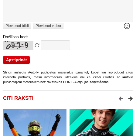
Pievienot bildi
Pievienot video
Drošības kods
Stingri aizliegts iAuto.lv publicētos materiālus izmantot, kopēt vai reproducēt citos
interneta portālos, masu informācijas līdzekļos vai kā citādi rīkoties ar iAuto.lv
publicētajiem materiāliem bez rakstiskas EON SIA atļaujas saņemšanas.
CITI RAKSTI