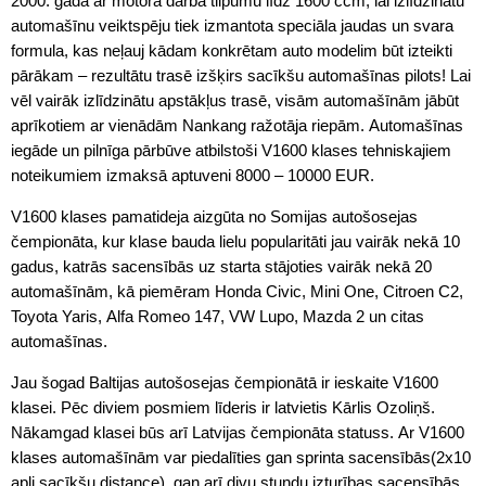
2000. gadā ar motora darba tilpumu līdz 1600 ccm, lai izlīdzinātu
automašīnu veiktspēju tiek izmantota speciāla jaudas un svara
formula, kas neļauj kādam konkrētam auto modelim būt izteikti
pārākam – rezultātu trasē izšķirs sacīkšu automašīnas pilots! Lai
vēl vairāk izlīdzinātu apstākļus trasē, visām automašīnām jābūt
aprīkotiem ar vienādām Nankang ražotāja riepām. Automašīnas
iegāde un pilnīga pārbūve atbilstoši V1600 klases tehniskajiem
noteikumiem izmaksā aptuveni 8000 – 10000 EUR.
V1600 klases pamatideja aizgūta no Somijas autošosejas
čempionāta, kur klase bauda lielu popularitāti jau vairāk nekā 10
gadus, katrās sacensībās uz starta stājoties vairāk nekā 20
automašīnām, kā piemēram Honda Civic, Mini One, Citroen C2,
Toyota Yaris, Alfa Romeo 147, VW Lupo, Mazda 2 un citas
automašīnas.
Jau šogad Baltijas autošosejas čempionātā ir ieskaite V1600
klasei. Pēc diviem posmiem līderis ir latvietis Kārlis Ozoliņš.
Nākamgad klasei būs arī Latvijas čempionāta statuss. Ar V1600
klases automašīnām var piedalīties gan sprinta sacensībās(2x10
apļi sacīkšu distance), gan arī divu stundu izturības sacensībās,