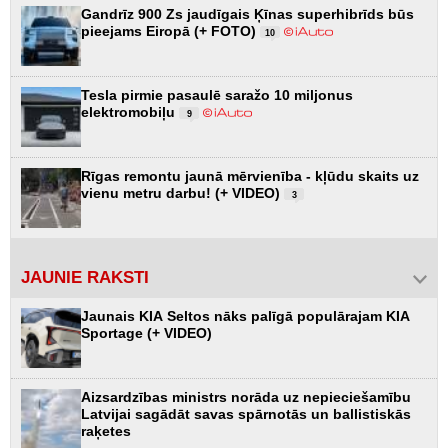
Gandrīz 900 Zs jaudīgais Ķīnas superhibrīds būs
pieejams Eiropā (+ FOTO)
10
Tesla pirmie pasaulē saražo 10 miljonus
elektromobiļu
9
Rīgas remontu jaunā mērvienība - kļūdu skaits uz
vienu metru darbu! (+ VIDEO)
3
JAUNIE RAKSTI
Jaunais KIA Seltos nāks palīgā populārajam KIA
Sportage (+ VIDEO)
Aizsardzības ministrs norāda uz nepieciešamību
Latvijai sagādāt savas spārnotās un ballistiskās
raķetes