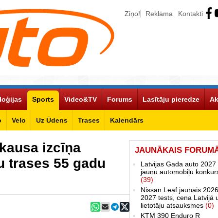
Ziņo!
Reklāma
Kontakti
loģijas
Sports
Video&TV
Forums
Lasītāju pieredze
Ak
o
Velo
Uz Ūdens
Trases
Kalendārs
kausa izcīņa
JAUNĀKAIS FORUM
u trases 55 gadu
Latvijas Gada auto 2027 
jaunu automobiļu konkur
(39)
Nissan Leaf jaunais 2026
2027 tests, cena Latvijā 
lietotāju atsauksmes
(0)
KTM 390 Enduro R