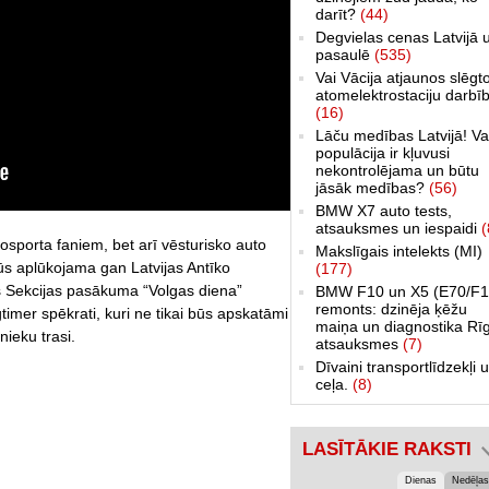
darīt?
(44)
Degvielas cenas Latvijā 
pasaulē
(535)
Vai Vācija atjaunos slēgt
atomelektrostaciju darbī
(16)
Lāču medības Latvijā! Va
populācija ir kļuvusi
nekontrolējama un būtu
jāsāk medības?
(56)
BMW X7 auto tests,
atsauksmes un iespaidi
(
sporta faniem, bet arī vēsturisko auto
Makslīgais intelekts (MI)
s aplūkojama gan Latvijas Antīko
(177)
 Sekcijas pasākuma “Volgas diena”
BMW F10 un X5 (E70/F1
remonts: dzinēja ķēžu
timer spēkrati, kuri ne tikai būs apskatāmi
maiņa un diagnostika Rī
nieku trasi.
atsauksmes
(7)
Dīvaini transportlīdzekļi 
ceļa.
(8)
LASĪTĀKIE RAKSTI
Dienas
Nedēļas