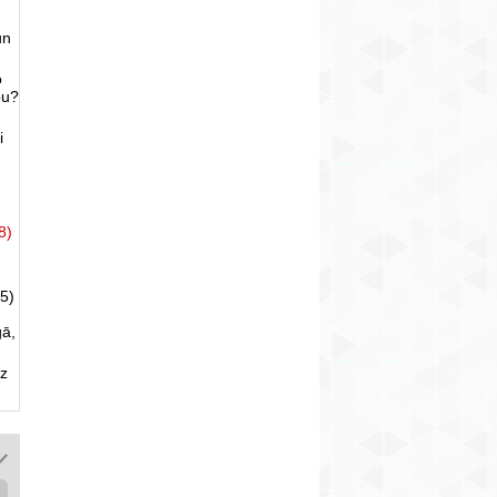
un
o
bu?
i
8)
5)
gā,
uz