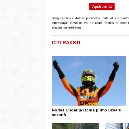
Stingri aizliegts iAuto.lv publicētos materiālus izmant
informācijas līdzekļos vai kā citādi rīkoties ar iAut
atļaujas saņemšanas.
CITI RAKSTI
Noriss Ungārijā izcīna pirmo uzvaru
sezonā