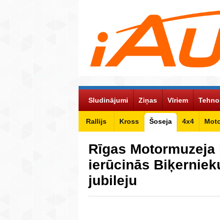
Sludinājumi
Ziņas
Vīriem
Tehno
Rallijs
Kross
Šoseja
4x4
Mot
Rīgas Motormuzeja 
ierūcinās Biķerniek
jubileju