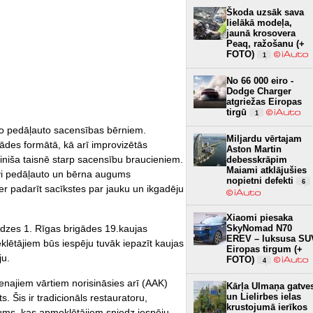
Škoda uzsāk sava
lielākā modeļa,
jaunā krosovera
Peaq, ražošanu (+
FOTO)
1
No 66 000 eiro -
Dodge Charger
atgriežas Eiropas
tirgū
1
ko pedāļauto sacensības bērniem.
Miljardu vērtajam
des formātā, kā arī improvizētās
Aston Martin
finiša taisnē starp sacensību braucieniem.
debesskrāpim
Maiami atklājušies
savi pedāļauto un bērna augums
nopietni defekti
6
 padarīt sacīkstes par jauku un ikgadēju
Xiaomi piesaka
dzes 1. Rīgas brigādes 19.kaujas
SkyNomad N70
EREV – luksusa SU
ētājiem būs iespēju tuvāk iepazīt kaujas
Eiropas tirgum (+
ju.
FOTO)
4
enajiem vārtiem norisināsies arī (AAK)
Kārļa Ulmaņa gatve
un Lielirbes ielas
. Šis ir tradicionāls restauratoru,
krustojumā ierīkos
kums, kas apmeklētājiem sniedz iespēju