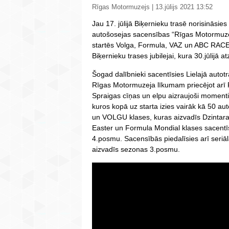
Rīgas Motormuzejs | 13.jūlijs 2021 13:52
Jau 17. jūlijā Biķernieku trasē norisināsie
autošosejas sacensības “Rīgas Motormuze
startēs Volga, Formula, VAZ un ABC RACE 
Biķernieku trases jubilejai, kura 30.jūlijā 
Šogad dalībnieki sacentīsies Lielajā autot
Rīgas Motormuzeja līkumam priecējot arī
Spraigas cīņas un elpu aizraujoši moment
kuros kopā uz starta izies vairāk kā 50 
un VOLGU klases, kuras aizvadīs Dzintara
Easter un Formula Mondial klases sacentī
4.posmu. Sacensībās piedalīsies arī seri
aizvadīs sezonas 3.posmu.