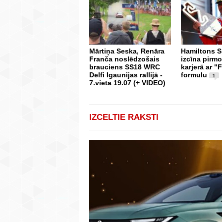
Mārtiņa Seska, Renāra
Hamiltons S
Franča noslēdzošais
izcīna pirm
brauciens SS18 WRC
karjerā ar "F
Delfi Igaunijas rallijā -
formulu
1
7.vieta 19.07 (+ VIDEO)
IZCELTIE RAKSTI