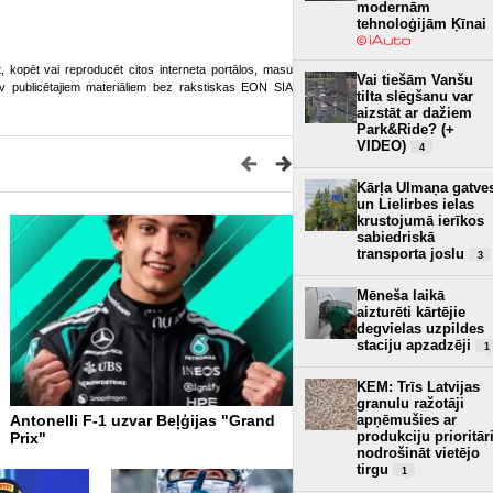
modernām
tehnoloģijām Ķīnai
ot, kopēt vai reproducēt citos interneta portālos, masu
Vai tiešām Vanšu
o.lv publicētajiem materiāliem bez rakstiskas EON SIA
tilta slēgšanu var
aizstāt ar dažiem
Park&Ride? (+
VIDEO)
4
Kārļa Ulmaņa gatve
un Lielirbes ielas
krustojumā ierīkos
sabiedriskā
transporta joslu
3
Mēneša laikā
aizturēti kārtējie
degvielas uzpildes
staciju apzadzēji
1
KEM: Trīs Latvijas
granulu ražotāji
apņēmušies ar
Antonelli F-1 uzvar Beļģijas "Grand
Antonelli uzvar Kanādas 
produkciju prioritār
Prix"
Prix", sacīkstes pirmo pusi
nodrošināt vietējo
ar Raselu
tirgu
1