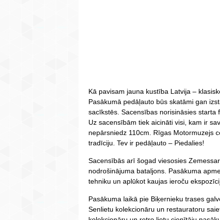
Kā pavisam jauna kustība Latvija – klasis
Pasākumā pedāļauto būs skatāmi gan izstā
sacīkstēs. Sacensības norisināsies starta 
Uz sacensībām tiek aicināti visi, kam ir 
nepārsniedz 110cm. Rīgas Motormuzejs cer
tradīciju. Tev ir pedāļauto – Piedalies!
Sacensībās arī šogad viesosies Zemessar
nodrošinājuma bataljons. Pasākuma apmekl
tehniku un aplūkot kaujas ieroču ekspozīci
Pasākuma laikā pie Biķernieku trases galv
Senlietu kolekcionāru un restauratoru saiets
kolekcionāru un retro lietu cienītāju pasā