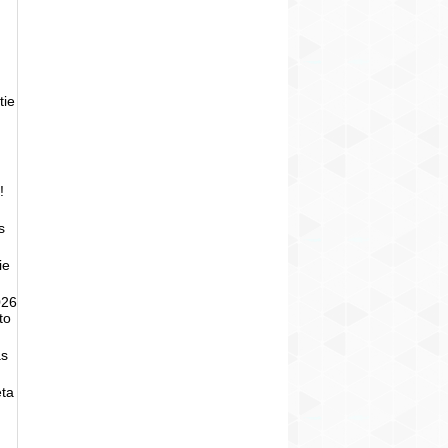
tie
!
s
ie
026
to
as
eta