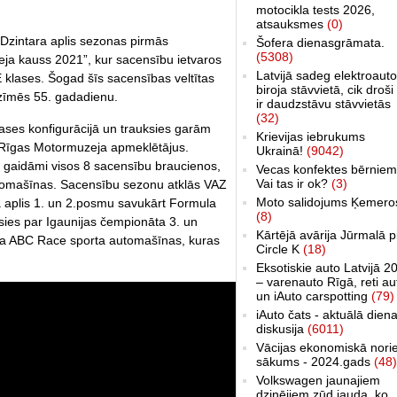
motocikla tests 2026,
atsauksmes
(0)
s Dzintara aplis sezonas pirmās
Šofera dienasgrāmata.
(5308)
ja kauss 2021”, kur sacensību ietvaros
Latvijā sadeg elektroauto
klases. Šogad šīs sacensības veltītas
biroja stāvvietā, cik droši 
atzīmēs 55. gadadienu.
ir daudzstāvu stāvvietās
(32)
rases konfigurācijā un trauksies garām
Krievijas iebrukums
 Rīgas Motormuzeja apmeklētājus.
Ukrainā!
(9042)
i gaidāmi visos 8 sacensību braucienos,
Vecas konfektes bērniem
Vai tas ir ok?
(3)
automašīnas. Sacensību sezonu atklās VAZ
Moto salidojums Ķemero
 aplis 1. un 2.posmu savukārt Formula
(8)
sies par Igaunijas čempionāta 3. un
Kārtējā avārija Jūrmalā p
āla ABC Race sporta automašīnas, kuras
Circle K
(18)
Eksotiskie auto Latvijā 2
– varenauto Rīgā, reti au
un iAuto carspotting
(79)
iAuto čats - aktuālā dien
diskusija
(6011)
Vācijas ekonomiskā nori
sākums - 2024.gads
(48)
Volkswagen jaunajiem
dzinējiem zūd jauda, ko