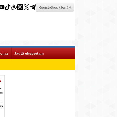
Reģistrēties / Ienākt
cijas
Jautā ekspertam
Ā
-
ss
 -
un