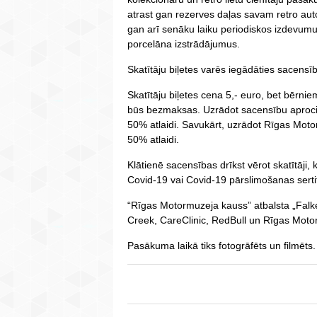
atrast gan rezerves daļas savam retro au
gan arī senāku laiku periodiskos izdevumu
porcelāna izstrādājumus.
Skatītāju biļetes varēs iegādāties sacensīb
Skatītāju biļetes cena 5,- euro, bet bērniem
būs bezmaksas. Uzrādot sacensību aproci 
50% atlaidi. Savukārt, uzrādot Rīgas Mot
50% atlaidi.
Klātienē sacensības drīkst vērot skatītāji,
Covid-19 vai Covid-19 pārslimošanas sertif
“Rīgas Motormuzeja kauss” atbalsta „Falke
Creek, CareClinic, RedBull un Rīgas Moto
Pasākuma laikā tiks fotogrāfēts un filmēts.