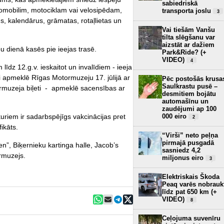
sabiedriskā
tomobilim, motociklam vai velosipēdam,
transporta joslu
3
s, kalendārus, grāmatas, rotaļlietas un
Vai tiešām Vanšu
tilta slēgšanu var
aizstāt ar dažiem
u dienā kasēs pie ieejas trasē.
Park&Ride? (+
VIDEO)
4
 līdz 12.g.v. ieskaitot un invalīdiem - ieeja
apmeklē Rīgas Motormuzeju 17. jūlijā ar
Pēc postošās krusa
Saulkrastu pusē –
ormuzeja biļeti - apmeklē sacensības ar
desmitiem bojātu
automašīnu un
zaudējumi ap 100
 kuriem ir sadarbspējīgs vakcinācijas pret
000 eiro
2
ikāts.
“Virši” neto peļņa
pirmajā pusgadā
n”, Biķernieku kartinga halle, Jacob’s
sasniedz 4,2
rmuzejs.
miljonus eiro
3
Elektriskais Škoda
Peaq varēs nobrauk
līdz pat 650 km (+
VIDEO)
8
Ceļojuma suvenīru