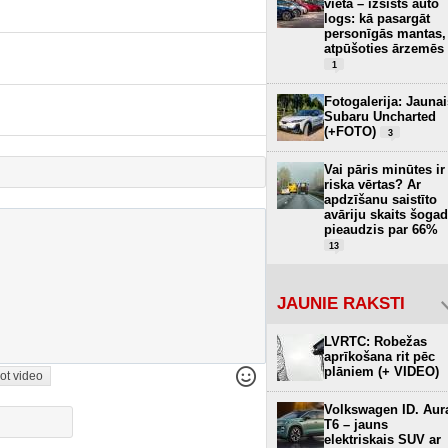
vietā – izsists auto
logs: kā pasargāt
personīgās mantas,
atpūšoties ārzemēs
1
Fotogalerija: Jaunai
Subaru Uncharted
(+FOTO)
3
Vai pāris minūtes ir
riska vērtas? Ar
apdzīšanu saistīto
avāriju skaits šogad
pieaudzis par 66%
13
JAUNIE RAKSTI
LVRTC: Robežas
aprīkošana rit pēc
plāniem (+ VIDEO)
ot video
Volkswagen ID. Aur
T6 – jauns
elektriskais SUV ar