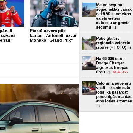
Melno segumu
šogad ieklās vairāk
nekā 50 kilometros
valsts vietējo
autoceļu ar grants
segumu
3
pānijā
Piektā uzvara pēc
o uzvaru
kārtas - Antonelli uzvar
Trešā uzvara pēc
Pabeigta trīs
errari"
Monako "Grand Prix"
kārtas: Antonelli uzvar
reģionālo veloceļu
arī Maiami "Grand Prix"
izbūve (+ FOTO)
3
un nostiprina vadību
kopvērtējumā
No 66 000 eiro -
Dodge Charger
atgriežas Eiropas
tirgū
1
Ceļojuma suvenīru
vietā – izsists auto
logs: kā pasargāt
personīgās mantas,
atpūšoties ārzemēs
1