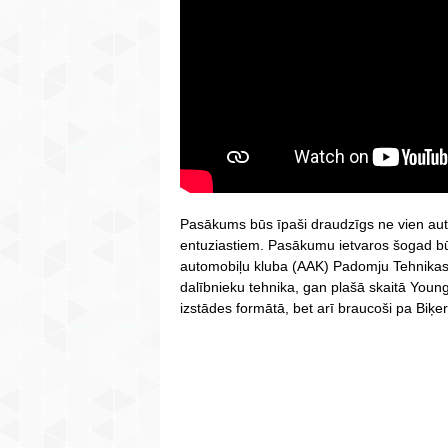
Pasākums būs īpaši draudzīgs ne vien auto
entuziastiem. Pasākumu ietvaros šogad bū
automobiļu kluba (AAK) Padomju Tehnikas
dalībnieku tehnika, gan plašā skaitā Young
izstādes formātā, bet arī braucoši pa Biķer