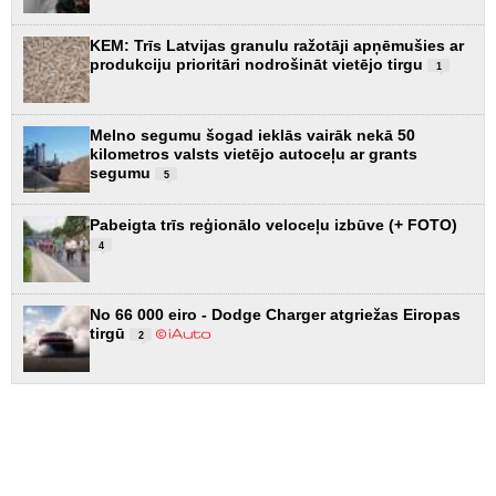
KEM: Trīs Latvijas granulu ražotāji apņēmušies ar
produkciju prioritāri nodrošināt vietējo tirgu
1
Melno segumu šogad ieklās vairāk nekā 50
kilometros valsts vietējo autoceļu ar grants
segumu
5
Pabeigta trīs reģionālo veloceļu izbūve (+ FOTO)
4
No 66 000 eiro - Dodge Charger atgriežas Eiropas
tirgū
2