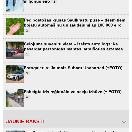
miljonus eiro
3
Pēc postošās krusas Saulkrastu pusē – desmitiem
bojātu automašīnu un zaudējumi ap 100 000 eiro
2
Ceļojuma suvenīru vietā – izsists auto logs: kā
pasargāt personīgās mantas, atpūšoties ārzemēs
1
Fotogalerija: Jaunais Subaru Uncharted (+FOTO)
3
Pabeigta trīs reģionālo veloceļu izbūve (+ FOTO)
4
JAUNIE RAKSTI