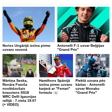
Noriss Ungārijā izcīna pirmo
Antonelli F-1 uzvar Beļģijas
A
uzvaru sezonā
"Grand Prix"
"
p
Mārtiņa Seska,
Hamiltons Spānijā
Piektā uzvara pēc
Renāra Franča
izcīna pirmo uzvaru
kārtas - Antonelli
T
noslēdzošais
karjerā ar "Ferrari"
uzvar Monako
k
brauciens SS18
formulu
"Grand Prix"
u
1
WRC Delfi Igaunijas
"
rallijā - 7.vieta 19.07
n
(+ VIDEO)
k