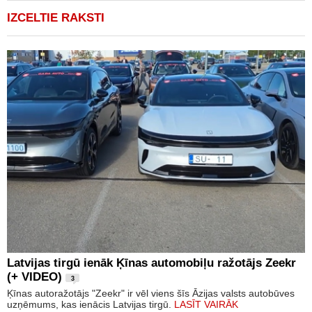
IZCELTIE RAKSTI
Latvijas tirgū ienāk Ķīnas automobiļu ražotājs Zeekr
(+ VIDEO)
3
Ķīnas autoražotājs "Zeekr" ir vēl viens šīs Āzijas valsts autobūves
uzņēmums, kas ienācis Latvijas tirgū.
LASĪT VAIRĀK