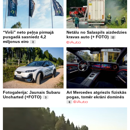
“Virši” neto peļņa pirmajā
Netālu no Salaspils aizdedzies
pusgadā sasniedz 4,2
kravas auto (+ FOTO)
12
miljonus eiro
3
Fotogalerija: Jaunais Subaru
Arī Mercedes atgriezīs fiziskās
Uncharted (+FOTO)
pogas, tomēr ekrāni dominēs
3
6