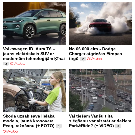
Volkswagen ID. Aura T6 –
No 66 000 eiro - Dodge
jauns elektriskais SUV ar
Charger atgriežas Eiropas
modernām tehnoloģijām Ķīnai
tirgū
2
2
Škoda uzsāk sava lielākā
Vai tiešām Vanšu tilta
modeļa, jaunā krosovera
slēgšanu var aizstāt ar dažiem
Peaq, ražošanu (+ FOTO)
Park&Ride? (+ VIDEO)
1
6