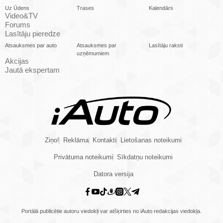
Uz Ūdens
Trases
Kalendārs
Video&TV
Forums
Lasītāju pieredze
Atsauksmes par auto
Atsauksmes par
Lasītāju raksti
uzņēmumiem
Akcijas
Jautā ekspertam
Ziņo!
Reklāma
Kontakti
Lietošanas noteikumi
Privātuma noteikumi
Sīkdatņu noteikumi
Datora versija
Portālā publicētie autoru viedokļi var atšķirties no iAuto redakcijas viedokļa.