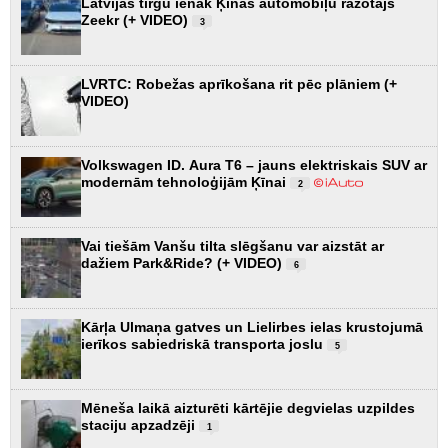
Latvijas tirgū ienāk Ķīnas automobiļu ražotājs
Zeekr (+ VIDEO)
3
LVRTC: Robežas aprīkošana rit pēc plāniem (+
VIDEO)
Volkswagen ID. Aura T6 – jauns elektriskais SUV ar
modernām tehnoloģijām Ķīnai
2
Vai tiešām Vanšu tilta slēgšanu var aizstāt ar
dažiem Park&Ride? (+ VIDEO)
6
Kārļa Ulmaņa gatves un Lielirbes ielas krustojumā
ierīkos sabiedriskā transporta joslu
5
Mēneša laikā aizturēti kārtējie degvielas uzpildes
staciju apzadzēji
1