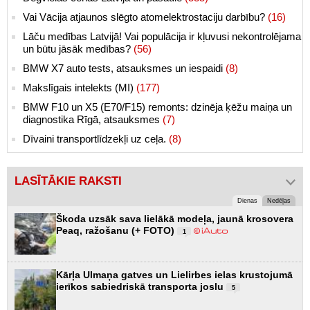
Vai Vācija atjaunos slēgto atomelektrostaciju darbību?
(16)
Lāču medības Latvijā! Vai populācija ir kļuvusi nekontrolējama
un būtu jāsāk medības?
(56)
BMW X7 auto tests, atsauksmes un iespaidi
(8)
Makslīgais intelekts (MI)
(177)
BMW F10 un X5 (E70/F15) remonts: dzinēja ķēžu maiņa un
diagnostika Rīgā, atsauksmes
(7)
Dīvaini transportlīdzekļi uz ceļa.
(8)
LASĪTĀKIE RAKSTI
Dienas
Nedēļas
Škoda uzsāk sava lielākā modeļa, jaunā krosovera
Peaq, ražošanu (+ FOTO)
1
Kārļa Ulmaņa gatves un Lielirbes ielas krustojumā
ierīkos sabiedriskā transporta joslu
5