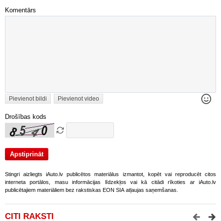
Komentārs
Pievienot bildi
Pievienot video
Drošības kods
Stingri aizliegts iAuto.lv publicētos materiālus izmantot, kopēt vai reproducēt citos
interneta portālos, masu informācijas līdzekļos vai kā citādi rīkoties ar iAuto.lv
publicētajiem materiāliem bez rakstiskas EON SIA atļaujas saņemšanas.
CITI RAKSTI