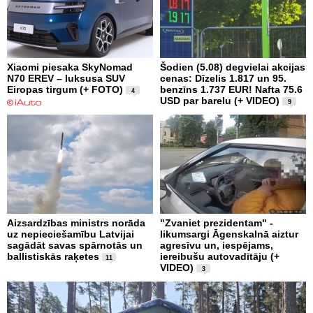
Xiaomi piesaka SkyNomad
Šodien (5.08) degvielai akcijas
N70 EREV – luksusa SUV
cenas: Dīzelis 1.817 un 95.
Eiropas tirgum (+ FOTO)
benzīns 1.737 EUR! Nafta 75.6
4
USD par barelu (+ VIDEO)
9
Aizsardzības ministrs norāda
"Zvaniet prezidentam" -
uz nepieciešamību Latvijai
likumsargi Āgenskalnā aiztur
sagādāt savas spārnotās un
agresīvu un, iespējams,
ballistiskās raķetes
iereibušu autovadītāju (+
11
VIDEO)
3