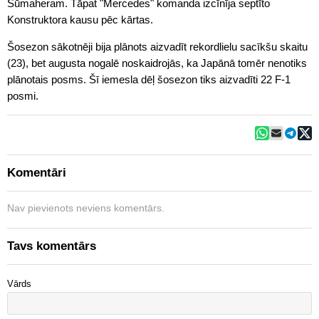
Šūmaheram. Tāpat "Mercedes" komanda izcīnīja septīto
Konstruktora kausu pēc kārtas.
Šosezon sākotnēji bija plānots aizvadīt rekordlielu sacīkšu skaitu
(23), bet augusta nogalē noskaidrojās, ka Japānā tomēr nenotiks
plānotais posms. Šī iemesla dēļ šosezon tiks aizvadīti 22 F-1
posmi.
Komentāri
Nav pievienots neviens komentārs.
Tavs komentārs
Vārds