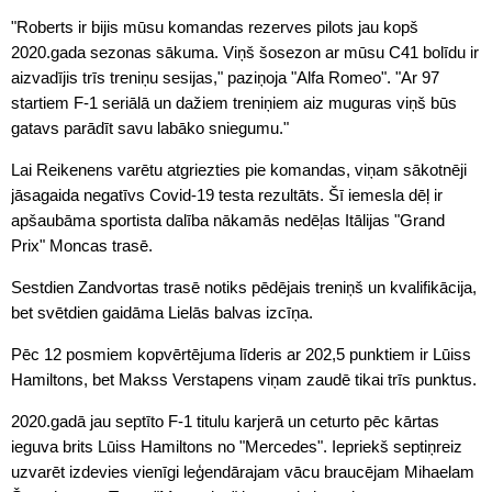
"Roberts ir bijis mūsu komandas rezerves pilots jau kopš
2020.gada sezonas sākuma. Viņš šosezon ar mūsu C41 bolīdu ir
aizvadījis trīs treniņu sesijas," paziņoja "Alfa Romeo". "Ar 97
startiem F-1 seriālā un dažiem treniņiem aiz muguras viņš būs
gatavs parādīt savu labāko sniegumu."
Lai Reikenens varētu atgriezties pie komandas, viņam sākotnēji
jāsagaida negatīvs Covid-19 testa rezultāts. Šī iemesla dēļ ir
apšaubāma sportista dalība nākamās nedēļas Itālijas "Grand
Prix" Moncas trasē.
Sestdien Zandvortas trasē notiks pēdējais treniņš un kvalifikācija,
bet svētdien gaidāma Lielās balvas izcīņa.
Pēc 12 posmiem kopvērtējuma līderis ar 202,5 punktiem ir Lūiss
Hamiltons, bet Makss Verstapens viņam zaudē tikai trīs punktus.
2020.gadā jau septīto F-1 titulu karjerā un ceturto pēc kārtas
ieguva brits Lūiss Hamiltons no "Mercedes". Iepriekš septiņreiz
uzvarēt izdevies vienīgi leģendārajam vācu braucējam Mihaelam