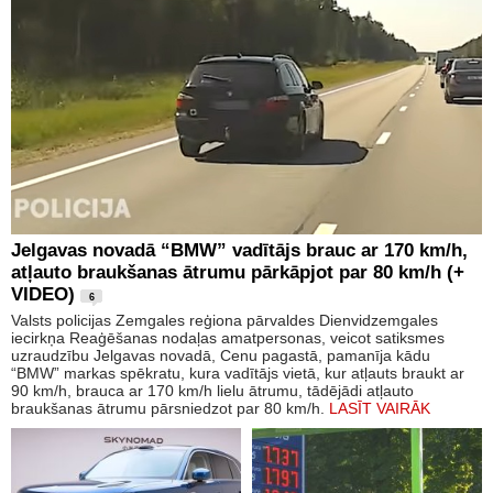
Jelgavas novadā “BMW” vadītājs brauc ar 170 km/h,
atļauto braukšanas ātrumu pārkāpjot par 80 km/h (+
VIDEO)
6
Valsts policijas Zemgales reģiona pārvaldes Dienvidzemgales
iecirkņa Reaģēšanas nodaļas amatpersonas, veicot satiksmes
uzraudzību Jelgavas novadā, Cenu pagastā, pamanīja kādu
“BMW” markas spēkratu, kura vadītājs vietā, kur atļauts braukt ar
90 km/h, brauca ar 170 km/h lielu ātrumu, tādējādi atļauto
braukšanas ātrumu pārsniedzot par 80 km/h.
LASĪT VAIRĀK