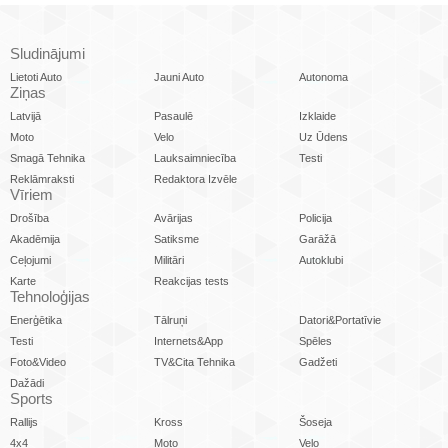
Sludinājumi
Lietoti Auto
Jauni Auto
Autonoma
Ziņas
Latvijā
Pasaulē
Izklaide
Moto
Velo
Uz Ūdens
Smagā Tehnika
Lauksaimniecība
Testi
Reklāmraksti
Redaktora Izvēle
Vīriem
Drošība
Avārijas
Policija
Akadēmija
Satiksme
Garāžā
Ceļojumi
Militāri
Autoklubi
Karte
Reakcijas tests
Tehnoloģijas
Enerģētika
Tālruņi
Datori&Portatīvie
Testi
Internets&App
Spēles
Foto&Video
TV&Cita Tehnika
Gadžeti
Dažādi
Sports
Rallijs
Kross
Šoseja
4x4
Moto
Velo