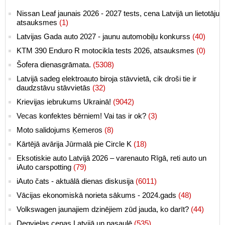
Nissan Leaf jaunais 2026 - 2027 tests, cena Latvijā un lietotāju
atsauksmes
(1)
Latvijas Gada auto 2027 - jaunu automobiļu konkurss
(40)
KTM 390 Enduro R motocikla tests 2026, atsauksmes
(0)
Šofera dienasgrāmata.
(5308)
Latvijā sadeg elektroauto biroja stāvvietā, cik droši tie ir
daudzstāvu stāvvietās
(32)
Krievijas iebrukums Ukrainā!
(9042)
Vecas konfektes bērniem! Vai tas ir ok?
(3)
Moto salidojums Ķemeros
(8)
Kārtējā avārija Jūrmalā pie Circle K
(18)
Eksotiskie auto Latvijā 2026 – varenauto Rīgā, reti auto un
iAuto carspotting
(79)
iAuto čats - aktuālā dienas diskusija
(6011)
Vācijas ekonomiskā norieta sākums - 2024.gads
(48)
Volkswagen jaunajiem dzinējiem zūd jauda, ko darīt?
(44)
Degvielas cenas Latvijā un pasaulē
(535)