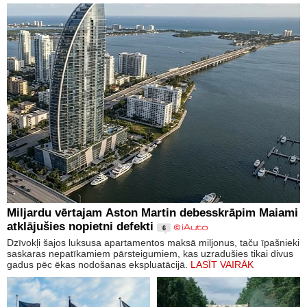
Miljardu vērtajam Aston Martin debesskrāpim Maiami
atklājušies nopietni defekti
6
Dzīvokļi šajos luksusa apartamentos maksā miljonus, taču īpašnieki
saskaras nepatīkamiem pārsteigumiem, kas uzradušies tikai divus
gadus pēc ēkas nodošanas ekspluatācijā.
LASĪT VAIRĀK