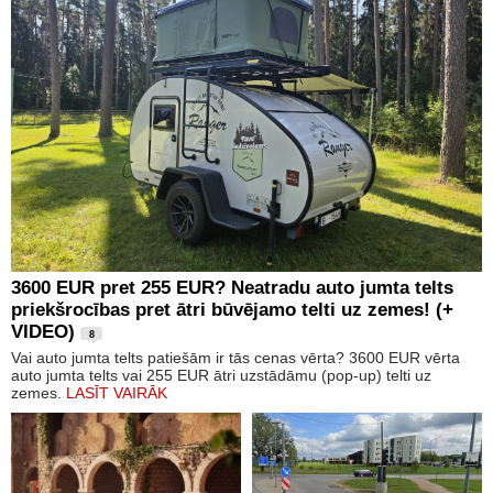
3600 EUR pret 255 EUR? Neatradu auto jumta telts
priekšrocības pret ātri būvējamo telti uz zemes! (+
VIDEO)
8
Vai auto jumta telts patiešām ir tās cenas vērta? 3600 EUR vērta
auto jumta telts vai 255 EUR ātri uzstādāmu (pop-up) telti uz
zemes.
LASĪT VAIRĀK