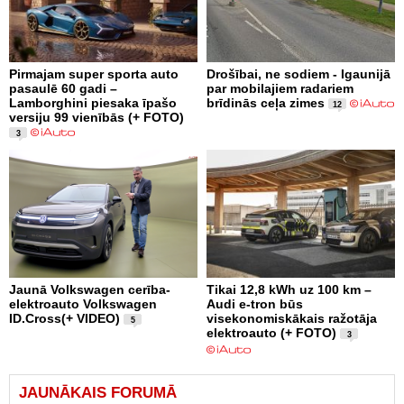
Pirmajam super sporta auto
Drošībai, ne sodiem - Igaunijā
pasaulē 60 gadi –
par mobilajiem radariem
Lamborghini piesaka īpašo
brīdinās ceļa zimes
12
versiju 99 vienībās (+ FOTO)
3
Jaunā Volkswagen cerība-
Tikai 12,8 kWh uz 100 km –
elektroauto Volkswagen
Audi e-tron būs
ID.Cross(+ VIDEO)
visekonomiskākais ražotāja
5
elektroauto (+ FOTO)
3
JAUNĀKAIS FORUMĀ