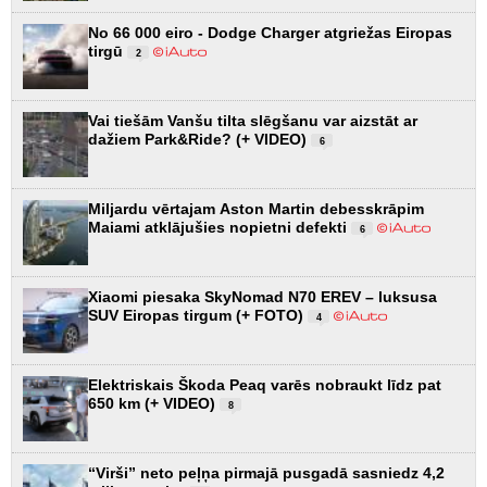
No 66 000 eiro - Dodge Charger atgriežas Eiropas
tirgū
2
Vai tiešām Vanšu tilta slēgšanu var aizstāt ar
dažiem Park&Ride? (+ VIDEO)
6
Miljardu vērtajam Aston Martin debesskrāpim
Maiami atklājušies nopietni defekti
6
Xiaomi piesaka SkyNomad N70 EREV – luksusa
SUV Eiropas tirgum (+ FOTO)
4
Elektriskais Škoda Peaq varēs nobraukt līdz pat
650 km (+ VIDEO)
8
“Virši” neto peļņa pirmajā pusgadā sasniedz 4,2