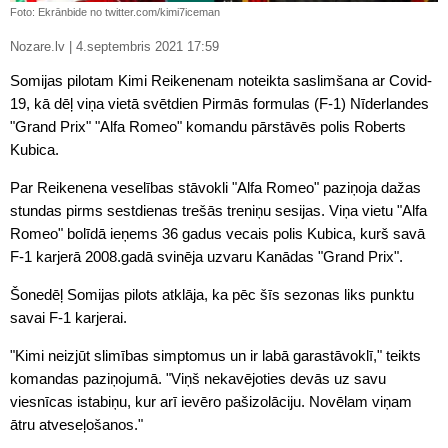
Foto: Ekrānbide no twitter.com/kimi7iceman
Nozare.lv | 4.septembris 2021 17:59
Somijas pilotam Kimi Reikenenam noteikta saslimšana ar Covid-
19, kā dēļ viņa vietā svētdien Pirmās formulas (F-1) Nīderlandes
"Grand Prix" "Alfa Romeo" komandu pārstāvēs polis Roberts
Kubica.
Par Reikenena veselības stāvokli "Alfa Romeo" paziņoja dažas
stundas pirms sestdienas trešās treniņu sesijas. Viņa vietu "Alfa
Romeo" bolīdā ieņems 36 gadus vecais polis Kubica, kurš savā
F-1 karjerā 2008.gadā svinēja uzvaru Kanādas "Grand Prix".
Šonedēļ Somijas pilots atklāja, ka pēc šīs sezonas liks punktu
savai F-1 karjerai.
"Kimi neizjūt slimības simptomus un ir labā garastāvoklī," teikts
komandas paziņojumā. "Viņš nekavējoties devās uz savu
viesnīcas istabiņu, kur arī ievēro pašizolāciju. Novēlam viņam
ātru atveseļošanos."