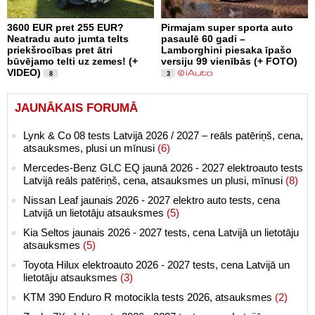
3600 EUR pret 255 EUR?
Pirmajam super sporta auto
Neatradu auto jumta telts
pasaulē 60 gadi –
priekšrocības pret ātri
Lamborghini piesaka īpašo
būvējamo telti uz zemes! (+
versiju 99 vienībās (+ FOTO)
VIDEO)
8
3
JAUNĀKAIS FORUMĀ
Lynk & Co 08 tests Latvijā 2026 / 2027 – reāls patēriņš, cena,
atsauksmes, plusi un mīnusi
(6)
Mercedes-Benz GLC EQ jaunā 2026 - 2027 elektroauto tests
Latvijā reāls patēriņš, cena, atsauksmes un plusi, mīnusi
(8)
Nissan Leaf jaunais 2026 - 2027 elektro auto tests, cena
Latvijā un lietotāju atsauksmes
(5)
Kia Seltos jaunais 2026 - 2027 tests, cena Latvijā un lietotāju
atsauksmes
(5)
Toyota Hilux elektroauto 2026 - 2027 tests, cena Latvijā un
lietotāju atsauksmes
(3)
KTM 390 Enduro R motocikla tests 2026, atsauksmes
(2)