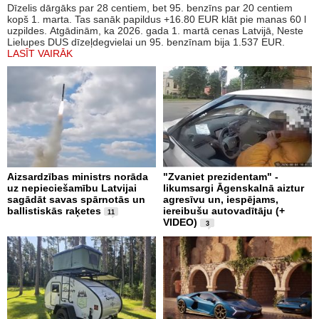
Dīzelis dārgāks par 28 centiem, bet 95. benzīns par 20 centiem
kopš 1. marta. Tas sanāk papildus +16.80 EUR klāt pie manas 60 l
uzpildes. Atgādinām, ka 2026. gada 1. martā cenas Latvijā, Neste
Lielupes DUS dīzeļdegvielai un 95. benzīnam bija 1.537 EUR.
LASĪT VAIRĀK
Aizsardzības ministrs norāda
"Zvaniet prezidentam" -
uz nepieciešamību Latvijai
likumsargi Āgenskalnā aiztur
sagādāt savas spārnotās un
agresīvu un, iespējams,
ballistiskās raķetes
iereibušu autovadītāju (+
11
VIDEO)
3