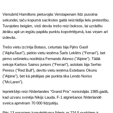
Vienubrīd Hamiltons pietuvojās Verstapenam līdz pusotrai
sekundei, taču kopumā sacīkstes gaitā neizrādīja lielu pretestību.
Tuvojoties beigām, viņš devās trešo reizi boksos, lai uzrādītu
ātrāku apli un iegūtu papildu punktu kopvērtējumā, kas viņam arī
izdevās.
Trešo vietu izcīnīja Botass, ceturtais bija Pjērs Gaslī
("AlphaTauri"), piekto vietu ieņēma Šarls Leklērs ("Ferrari"), bet
pirmo sešinieku noslēdza Fernando Alonso ("Alpine"). Tālāk
sekoja Karloss Sainss juniors ("Ferrari"), astotais bija Serhio
Peress ("Red Bull"), devīto vietu ieņēma Estebans Okons
("Alpine"), bet kā pēdējais pie punkta tika Lendo Noriss
("McLaren").
Iepriekšējo reizi Nīderlandes "Grand Prix" norisinājās 1985.gadā,
kad uzvaru svinēja Nikijs Lauda. F-1 atgriešanos Nīderlandē
sveica apmēram 70 000 līdzjutēju.
Pēc 13 posmiem kopvērtējuma līderis ar 224,5 punktiem ir