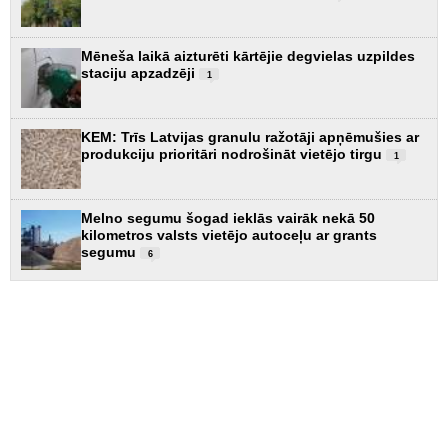
Mēneša laikā aizturēti kārtējie degvielas uzpildes
staciju apzadzēji
1
KEM: Trīs Latvijas granulu ražotāji apņēmušies ar
produkciju prioritāri nodrošināt vietējo tirgu
1
Melno segumu šogad ieklās vairāk nekā 50
kilometros valsts vietējo autoceļu ar grants
segumu
6