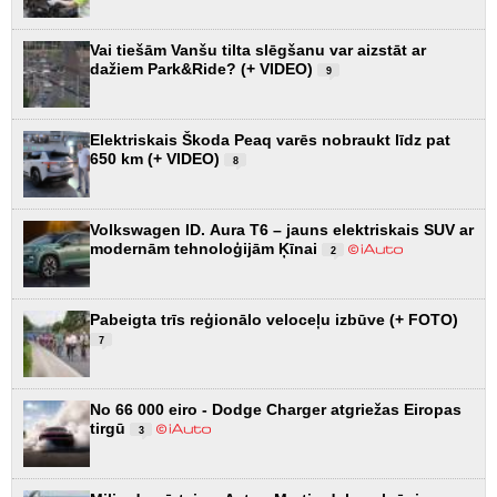
Vai tiešām Vanšu tilta slēgšanu var aizstāt ar
dažiem Park&Ride? (+ VIDEO)
9
Elektriskais Škoda Peaq varēs nobraukt līdz pat
650 km (+ VIDEO)
8
Volkswagen ID. Aura T6 – jauns elektriskais SUV ar
modernām tehnoloģijām Ķīnai
2
Pabeigta trīs reģionālo veloceļu izbūve (+ FOTO)
7
No 66 000 eiro - Dodge Charger atgriežas Eiropas
tirgū
3