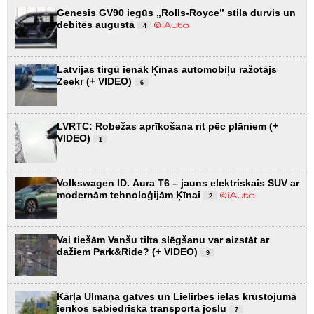
Genesis GV90 iegūs „Rolls-Royce” stila durvis un
debitēs augustā
4
Latvijas tirgū ienāk Ķīnas automobiļu ražotājs
Zeekr (+ VIDEO)
6
LVRTC: Robežas aprīkošana rit pēc plāniem (+
VIDEO)
1
Volkswagen ID. Aura T6 – jauns elektriskais SUV ar
modernām tehnoloģijām Ķīnai
2
Vai tiešām Vanšu tilta slēgšanu var aizstāt ar
dažiem Park&Ride? (+ VIDEO)
9
Kārļa Ulmaņa gatves un Lielirbes ielas krustojumā
ierīkos sabiedriskā transporta joslu
7