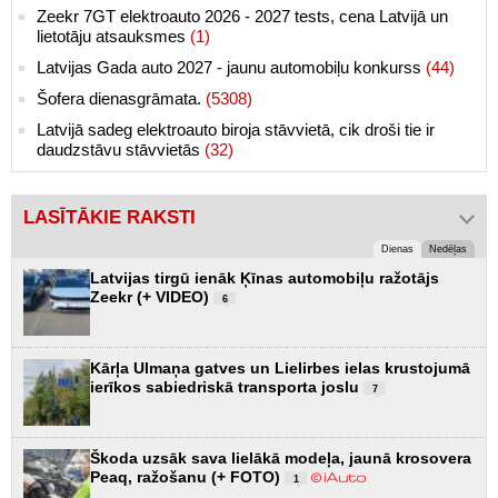
Zeekr 7GT elektroauto 2026 - 2027 tests, cena Latvijā un
lietotāju atsauksmes
(1)
Latvijas Gada auto 2027 - jaunu automobiļu konkurss
(44)
Šofera dienasgrāmata.
(5308)
Latvijā sadeg elektroauto biroja stāvvietā, cik droši tie ir
daudzstāvu stāvvietās
(32)
LASĪTĀKIE RAKSTI
Dienas
Nedēļas
Latvijas tirgū ienāk Ķīnas automobiļu ražotājs
Zeekr (+ VIDEO)
6
Kārļa Ulmaņa gatves un Lielirbes ielas krustojumā
ierīkos sabiedriskā transporta joslu
7
Škoda uzsāk sava lielākā modeļa, jaunā krosovera
Peaq, ražošanu (+ FOTO)
1