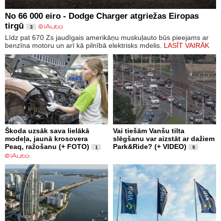
No 66 000 eiro - Dodge Charger atgriežas Eiropas
tirgū
3
Līdz pat 670 Zs jaudīgais amerikāņu muskuļauto būs pieejams ar
benzīna motoru un arī kā pilnībā elektrisks mdelis.
LASĪT VAIRĀK
Škoda uzsāk sava lielākā
Vai tiešām Vanšu tilta
modeļa, jaunā krosovera
slēgšanu var aizstāt ar dažiem
Peaq, ražošanu (+ FOTO)
Park&Ride? (+ VIDEO)
1
9