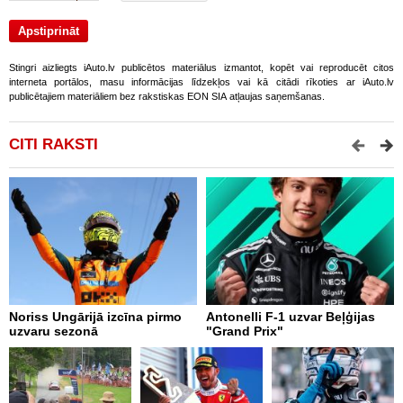
Stingri aizliegts iAuto.lv publicētos materiālus izmantot, kopēt vai reproducēt citos
interneta portālos, masu informācijas līdzekļos vai kā citādi rīkoties ar iAuto.lv
publicētajiem materiāliem bez rakstiskas EON SIA atļaujas saņemšanas.
CITI RAKSTI
Noriss Ungārijā izcīna pirmo
Antonelli F-1 uzvar Beļģijas
A
uzvaru sezonā
"Grand Prix"
"
p