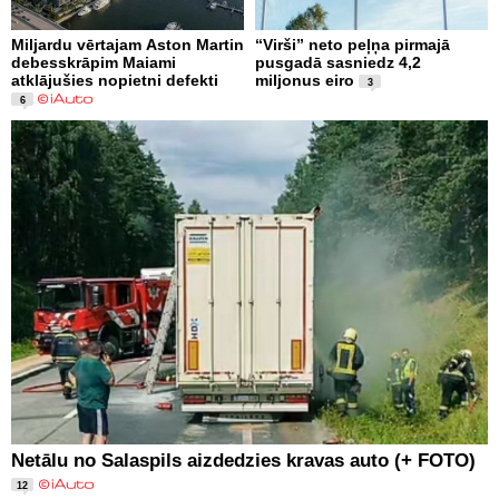
Miljardu vērtajam Aston Martin
“Virši” neto peļņa pirmajā
debesskrāpim Maiami
pusgadā sasniedz 4,2
atklājušies nopietni defekti
miljonus eiro
3
6
Netālu no Salaspils aizdedzies kravas auto (+ FOTO)
12