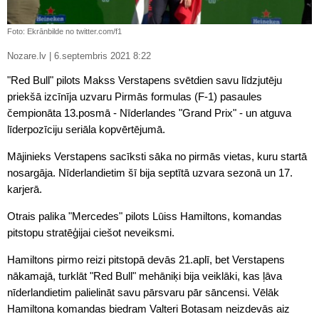
Foto: Ekrānbilde no twitter.com/f1
Nozare.lv | 6.septembris 2021 8:22
"Red Bull" pilots Makss Verstapens svētdien savu līdzjutēju
priekšā izcīnīja uzvaru Pirmās formulas (F-1) pasaules
čempionāta 13.posmā - Nīderlandes "Grand Prix" - un atguva
līderpozīciju seriāla kopvērtējumā.
Mājinieks Verstapens sacīksti sāka no pirmās vietas, kuru startā
nosargāja. Nīderlandietim šī bija septītā uzvara sezonā un 17.
karjerā.
Otrais palika "Mercedes" pilots Lūiss Hamiltons, komandas
pitstopu stratēģijai ciešot neveiksmi.
Hamiltons pirmo reizi pitstopā devās 21.aplī, bet Verstapens
nākamajā, turklāt "Red Bull" mehāniķi bija veiklāki, kas ļāva
nīderlandietim palielināt savu pārsvaru pār sāncensi. Vēlāk
Hamiltona komandas biedram Valteri Botasam neizdevās aiz