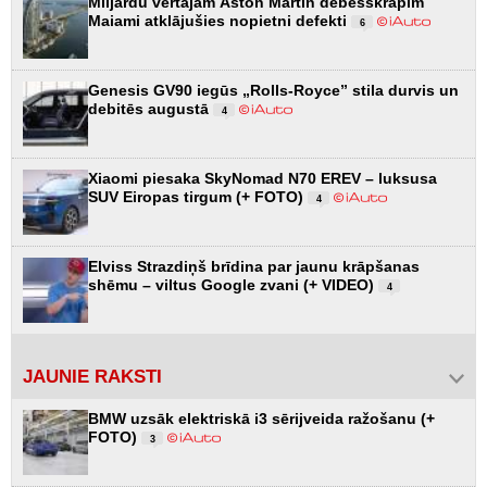
Miljardu vērtajam Aston Martin debesskrāpim
Maiami atklājušies nopietni defekti
6
Genesis GV90 iegūs „Rolls-Royce” stila durvis un
debitēs augustā
4
Xiaomi piesaka SkyNomad N70 EREV – luksusa
SUV Eiropas tirgum (+ FOTO)
4
Elviss Strazdiņš brīdina par jaunu krāpšanas
shēmu – viltus Google zvani (+ VIDEO)
4
JAUNIE RAKSTI
BMW uzsāk elektriskā i3 sērijveida ražošanu (+
FOTO)
3