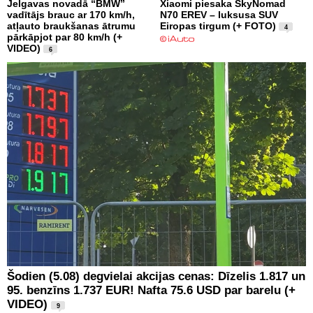
Jelgavas novadā “BMW”
Xiaomi piesaka SkyNomad
vadītājs brauc ar 170 km/h,
N70 EREV – luksusa SUV
atļauto braukšanas ātrumu
Eiropas tirgum (+ FOTO)
4
pārkāpjot par 80 km/h (+
VIDEO)
6
Šodien (5.08) degvielai akcijas cenas: Dīzelis 1.817 un
95. benzīns 1.737 EUR! Nafta 75.6 USD par barelu (+
VIDEO)
9