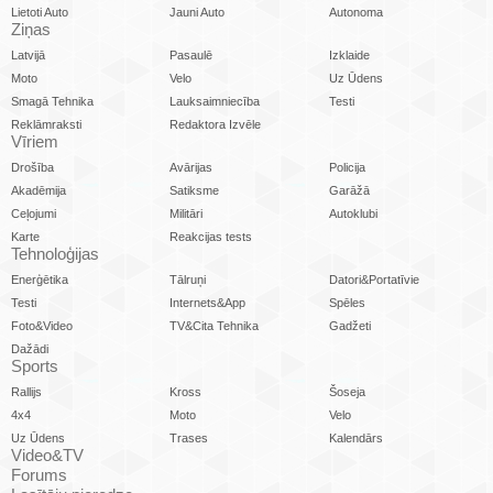
Lietoti Auto
Jauni Auto
Autonoma
Ziņas
Latvijā
Pasaulē
Izklaide
Moto
Velo
Uz Ūdens
Smagā Tehnika
Lauksaimniecība
Testi
Reklāmraksti
Redaktora Izvēle
Vīriem
Drošība
Avārijas
Policija
Akadēmija
Satiksme
Garāžā
Ceļojumi
Militāri
Autoklubi
Karte
Reakcijas tests
Tehnoloģijas
Enerģētika
Tālruņi
Datori&Portatīvie
Testi
Internets&App
Spēles
Foto&Video
TV&Cita Tehnika
Gadžeti
Dažādi
Sports
Rallijs
Kross
Šoseja
4x4
Moto
Velo
Uz Ūdens
Trases
Kalendārs
Video&TV
Forums