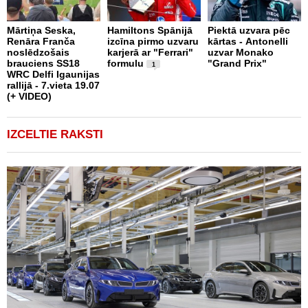
Mārtiņa Seska,
Hamiltons Spānijā
Piektā uzvara pēc
Renāra Franča
izcīna pirmo uzvaru
kārtas - Antonelli
T
noslēdzošais
karjerā ar "Ferrari"
uzvar Monako
k
brauciens SS18
formulu
"Grand Prix"
u
1
WRC Delfi Igaunijas
"
rallijā - 7.vieta 19.07
n
(+ VIDEO)
k
IZCELTIE RAKSTI