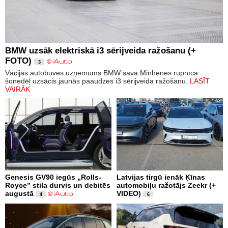
BMW uzsāk elektriskā i3 sērijveida ražošanu (+
FOTO)
3
Vācijas autobūves uzņēmums BMW savā Minhenes rūpnīcā
šonedēļ uzsācis jaunās paaudzes i3 sērijveida ražošanu.
LASĪT
VAIRĀK
Genesis GV90 iegūs „Rolls-
Latvijas tirgū ienāk Ķīnas
Royce” stila durvis un debitēs
automobiļu ražotājs Zeekr (+
augustā
VIDEO)
4
6