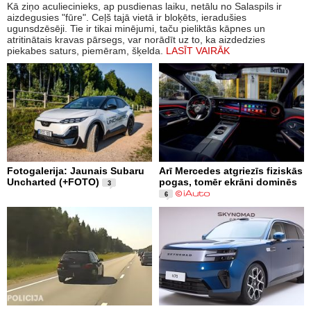
Kā ziņo aculiecinieks, ap pusdienas laiku, netālu no Salaspils ir
aizdegusies "fūre". Ceļš tajā vietā ir bloķēts, ieradušies
ugunsdzēsēji. Tie ir tikai minējumi, taču pieliktās kāpnes un
atritinātais kravas pārsegs, var norādīt uz to, ka aizdedzies
piekabes saturs, piemēram, šķelda.
LASĪT VAIRĀK
Fotogalerija: Jaunais Subaru
Arī Mercedes atgriezīs fiziskās
Uncharted (+FOTO)
pogas, tomēr ekrāni dominēs
3
6