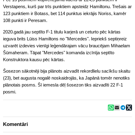
Verstapens, kurš par trīs punktiem apsteidz Hamiltonu. Trešais ar
123 punktiem ir Botass, bet 114 punktus iekrājis Noriss, kamēr
108 punkti ir Peresam.
2020.gadā jau septīto F-1 titulu karjerā un ceturto pēc kārtas
ieguva brits Lūiss Hamiltons no "Mercedes". Iepriekš septiņreiz
uzvarēt izdevies vienīgi leģendārajam vācu braucējam Mihaelam
Šūmaheram. Tāpat "Mercedes" komanda izcīnīja septīto
Konstruktora kausu pēc kārtas.
Šosezon sākotnēji bija plānots aizvadīt rekordlielu sacīkšu skaitu
(23), bet augusta nogalē noskaidrojās, ka Japānā tomēr nenotiks
plānotais posms. Šī iemesla dēļ šosezon tiks aizvadīti 22 F-1
posmi.
Komentāri