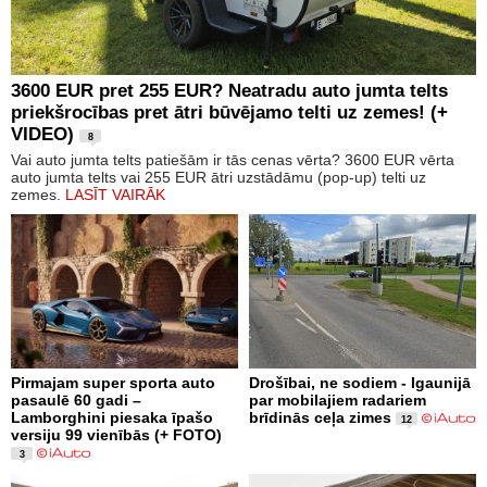
3600 EUR pret 255 EUR? Neatradu auto jumta telts
priekšrocības pret ātri būvējamo telti uz zemes! (+
VIDEO)
8
Vai auto jumta telts patiešām ir tās cenas vērta? 3600 EUR vērta
auto jumta telts vai 255 EUR ātri uzstādāmu (pop-up) telti uz
zemes.
LASĪT VAIRĀK
Pirmajam super sporta auto
Drošībai, ne sodiem - Igaunijā
pasaulē 60 gadi –
par mobilajiem radariem
Lamborghini piesaka īpašo
brīdinās ceļa zimes
12
versiju 99 vienībās (+ FOTO)
3