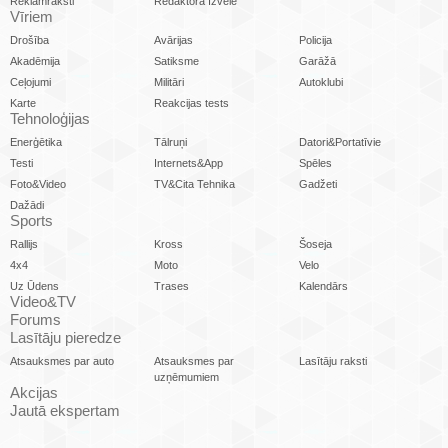
Reklāmraksti
Redaktora Izvēle
Vīriem
Drošība
Avārijas
Policija
Akadēmija
Satiksme
Garāžā
Ceļojumi
Militāri
Autoklubi
Karte
Reakcijas tests
Tehnoloģijas
Enerģētika
Tālruņi
Datori&Portatīvie
Testi
Internets&App
Spēles
Foto&Video
TV&Cita Tehnika
Gadžeti
Dažādi
Sports
Rallijs
Kross
Šoseja
4x4
Moto
Velo
Uz Ūdens
Trases
Kalendārs
Video&TV
Forums
Lasītāju pieredze
Atsauksmes par auto
Atsauksmes par
Lasītāju raksti
uzņēmumiem
Akcijas
Jautā ekspertam