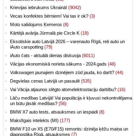
Krievijas iebrukums Ukrainā!
(9042)
Vecas konfektes bērniem! Vai tas ir ok?
(3)
Moto salidojums Ķemeros
(8)
Kārtējā avārija Jūrmalā pie Circle K
(18)
Eksotiskie auto Latvijā 2026 – varenauto Rīgā, reti auto un
iAuto carspotting
(79)
iAuto čats - aktuālā dienas diskusija
(6011)
Vācijas ekonomiskā norieta sākums - 2024.gads
(48)
Volkswagen jaunajiem dzinējiem zūd jauda, ko darīt?
(44)
Degvielas cenas Latvijā un pasaulē
(535)
Vai Vācija atjaunos slēgto atomelektrostaciju darbību?
(16)
Lāču medības Latvijā! Vai populācija ir kļuvusi nekontrolējama
un būtu jāsāk medības?
(56)
BMW X7 auto tests, atsauksmes un iespaidi
(8)
Makslīgais intelekts (MI)
(177)
BMW F10 un X5 (E70/F15) remonts: dzinēja ķēžu maiņa un
diagnostika Rīgā, atsauksmes
(7)