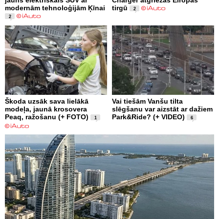
modernām tehnoloģijām Ķīnai
tirgū
2
2
Škoda uzsāk sava lielākā
Vai tiešām Vanšu tilta
modeļa, jaunā krosovera
slēgšanu var aizstāt ar dažiem
Peaq, ražošanu (+ FOTO)
Park&Ride? (+ VIDEO)
1
6