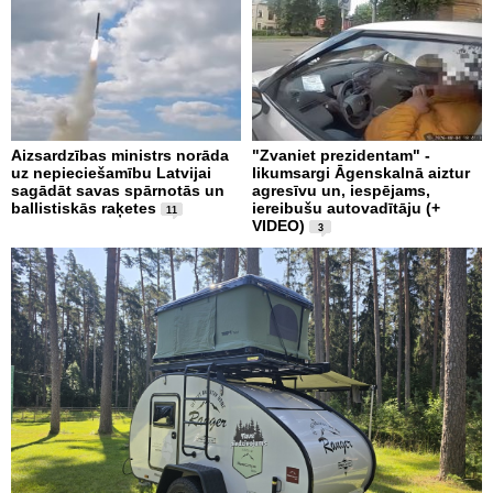
Aizsardzības ministrs norāda
"Zvaniet prezidentam" -
uz nepieciešamību Latvijai
likumsargi Āgenskalnā aiztur
sagādāt savas spārnotās un
agresīvu un, iespējams,
ballistiskās raķetes
iereibušu autovadītāju (+
11
VIDEO)
3