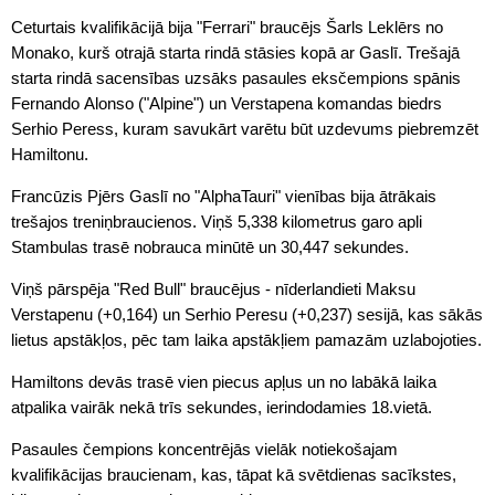
Ceturtais kvalifikācijā bija "Ferrari" braucējs Šarls Leklērs no
Monako, kurš otrajā starta rindā stāsies kopā ar Gaslī. Trešajā
starta rindā sacensības uzsāks pasaules eksčempions spānis
Fernando Alonso ("Alpine") un Verstapena komandas biedrs
Serhio Peress, kuram savukārt varētu būt uzdevums piebremzēt
Hamiltonu.
Francūzis Pjērs Gaslī no "AlphaTauri" vienības bija ātrākais
trešajos treniņbraucienos. Viņš 5,338 kilometrus garo apli
Stambulas trasē nobrauca minūtē un 30,447 sekundes.
Viņš pārspēja "Red Bull" braucējus - nīderlandieti Maksu
Verstapenu (+0,164) un Serhio Peresu (+0,237) sesijā, kas sākās
lietus apstākļos, pēc tam laika apstākļiem pamazām uzlabojoties.
Hamiltons devās trasē vien piecus apļus un no labākā laika
atpalika vairāk nekā trīs sekundes, ierindodamies 18.vietā.
Pasaules čempions koncentrējās vielāk notiekošajam
kvalifikācijas braucienam, kas, tāpat kā svētdienas sacīkstes,