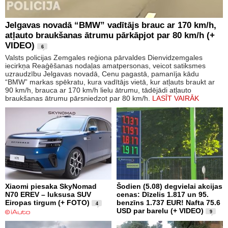
Jelgavas novadā “BMW” vadītājs brauc ar 170 km/h,
atļauto braukšanas ātrumu pārkāpjot par 80 km/h (+
VIDEO)
6
Valsts policijas Zemgales reģiona pārvaldes Dienvidzemgales
iecirkņa Reaģēšanas nodaļas amatpersonas, veicot satiksmes
uzraudzību Jelgavas novadā, Cenu pagastā, pamanīja kādu
“BMW” markas spēkratu, kura vadītājs vietā, kur atļauts braukt ar
90 km/h, brauca ar 170 km/h lielu ātrumu, tādējādi atļauto
braukšanas ātrumu pārsniedzot par 80 km/h.
LASĪT VAIRĀK
Xiaomi piesaka SkyNomad
Šodien (5.08) degvielai akcijas
N70 EREV – luksusa SUV
cenas: Dīzelis 1.817 un 95.
Eiropas tirgum (+ FOTO)
benzīns 1.737 EUR! Nafta 75.6
4
USD par barelu (+ VIDEO)
9