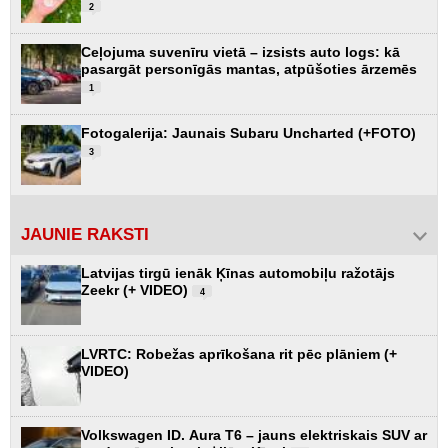
2
Ceļojuma suvenīru vietā – izsists auto logs: kā
pasargāt personīgās mantas, atpūšoties ārzemēs
1
Fotogalerija: Jaunais Subaru Uncharted (+FOTO)
3
JAUNIE RAKSTI
Latvijas tirgū ienāk Ķīnas automobiļu ražotājs
Zeekr (+ VIDEO)
4
LVRTC: Robežas aprīkošana rit pēc plāniem (+
VIDEO)
Volkswagen ID. Aura T6 – jauns elektriskais SUV ar