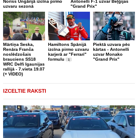
Noriss Ungārijā izcīna pirmo
Antonelli F-1 uzvar Beļģijas
A
uzvaru sezonā
"Grand Prix"
"
p
Mārtiņa Seska,
Hamiltons Spānijā
Piektā uzvara pēc
Renāra Franča
izcīna pirmo uzvaru
kārtas - Antonelli
T
noslēdzošais
karjerā ar "Ferrari"
uzvar Monako
k
brauciens SS18
formulu
"Grand Prix"
u
1
WRC Delfi Igaunijas
"
rallijā - 7.vieta 19.07
n
(+ VIDEO)
k
IZCELTIE RAKSTI