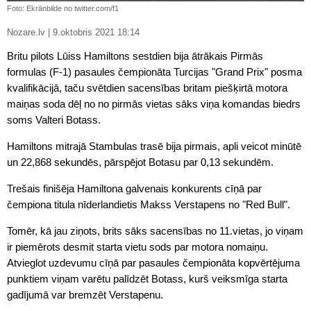
Foto: Ekrānbilde no twitter.com/f1
Nozare.lv | 9.oktobris 2021 18:14
Britu pilots Lūiss Hamiltons sestdien bija ātrākais Pirmās
formulas (F-1) pasaules čempionāta Turcijas "Grand Prix" posma
kvalifikācijā, taču svētdien sacensības britam piešķirtā motora
maiņas soda dēļ no no pirmās vietas sāks viņa komandas biedrs
soms Valteri Botass.
Hamiltons mitrajā Stambulas trasē bija pirmais, apli veicot minūtē
un 22,868 sekundēs, pārspējot Botasu par 0,13 sekundēm.
Trešais finišēja Hamiltona galvenais konkurents cīņā par
čempiona titula nīderlandietis Makss Verstapens no "Red Bull".
Tomēr, kā jau ziņots, brits sāks sacensības no 11.vietas, jo viņam
ir piemērots desmit starta vietu sods par motora nomaiņu.
Atvieglot uzdevumu cīņā par pasaules čempionāta kopvērtējuma
punktiem viņam varētu palīdzēt Botass, kurš veiksmīga starta
gadījumā var bremzēt Verstapenu.