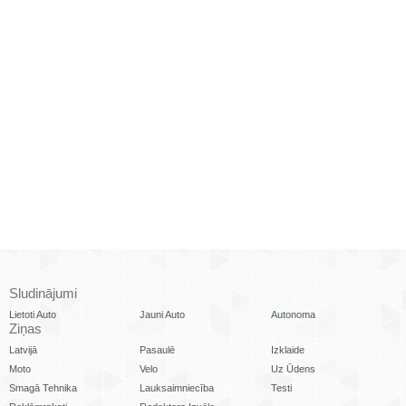
Sludinājumi
Lietoti Auto
Jauni Auto
Autonoma
Ziņas
Latvijā
Pasaulē
Izklaide
Moto
Velo
Uz Ūdens
Smagā Tehnika
Lauksaimniecība
Testi