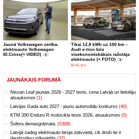
Jaunā Volkswagen cerība-
Tikai 12,8 kWh uz 100 km –
elektroauto Volkswagen
Audi e-tron būs
ID.Cross(+ VIDEO)
visekonomiskākais ražotāja
5
elektroauto (+ FOTO)
3
JAUNĀKAIS FORUMĀ
Nissan Leaf jaunais 2026 - 2027 tests, cena Latvijā un lietotāju
atsauksmes
(1)
Latvijas Gada auto 2027 - jaunu automobiļu konkurss
(40)
KTM 390 Enduro R motocikla tests 2026, atsauksmes
(0)
Šofera dienasgrāmata.
(5308)
Latvijā sadeg elektroauto biroja stāvvietā, cik droši tie ir
daudzstāvu stāvvietās
(32)