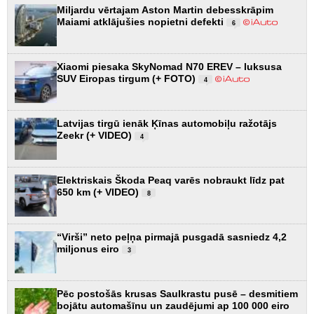
Miljardu vērtajam Aston Martin debesskrāpim
Maiami atklājušies nopietni defekti
6
Xiaomi piesaka SkyNomad N70 EREV – luksusa
SUV Eiropas tirgum (+ FOTO)
4
Latvijas tirgū ienāk Ķīnas automobiļu ražotājs
Zeekr (+ VIDEO)
4
Elektriskais Škoda Peaq varēs nobraukt līdz pat
650 km (+ VIDEO)
8
“Virši” neto peļņa pirmajā pusgadā sasniedz 4,2
miljonus eiro
3
Pēc postošās krusas Saulkrastu pusē – desmitiem
bojātu automašīnu un zaudējumi ap 100 000 eiro