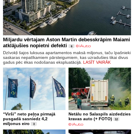
Miljardu vērtajam Aston Martin debesskrāpim Maiami
atklājušies nopietni defekti
6
Dzīvokļi šajos luksusa apartamentos maksā miljonus, taču īpašnieki
saskaras nepatīkamiem pārsteigumiem, kas uzradušies tikai divus
gadus pēc ēkas nodošanas ekspluatācijā.
LASĪT VAIRĀK
“Virši” neto peļņa pirmajā
Netālu no Salaspils aizdedzies
pusgadā sasniedz 4,2
kravas auto (+ FOTO)
12
miljonus eiro
3