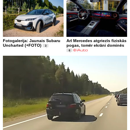
Fotogalerija: Jaunais Subaru
Arī Mercedes atgriezīs fiziskās
Uncharted (+FOTO)
pogas, tomēr ekrāni dominēs
3
6