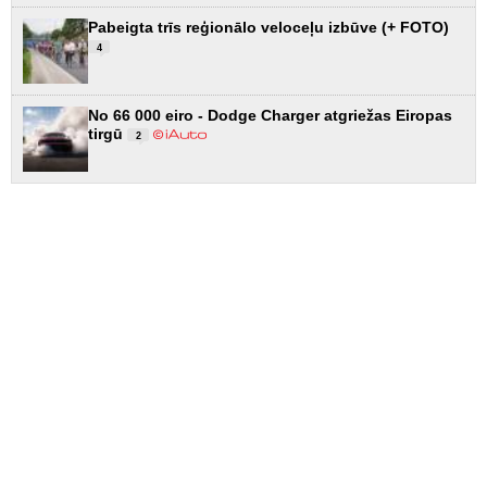
Pabeigta trīs reģionālo veloceļu izbūve (+ FOTO)
4
No 66 000 eiro - Dodge Charger atgriežas Eiropas
tirgū
2