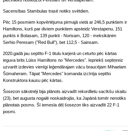
Sacensības Stambulas trasē notiks svētdien.
Pēc 15 posmiem kopvērtējuma pirmajā vietā ar 246,5 punktiem ir
Hamiltons, kurš par diviem punktiem apsteidz Verstapenu. 151
punkts ir Botasam, 139 punkti - Norisam, 120 - meksikānim
Serhio Peresam ("Red Bull"), bet 112,5 - Sainsam.
2020.gadā jau septīto F-1 titulu karjerā un ceturto pēc kārtas
ieguva brits Lūiss Hamiltons no "Mercedes". Iepriekš septiņreiz
uzvarēt izdevies vienīgi leģendārajam vācu braucējam Mihaelam
Šūmaheram. Tāpat "Mercedes" komanda izcīnīja septīto
Konstruktora kausu pēc kārtas.
Šosezon sākotnēji bija plānots aizvadīt rekordlielu sacīkšu skaitu
(23), bet augusta nogalē noskaidrojās, ka Japānā tomēr nenotiks
plānotais posms. Šī iemesla dēļ šosezon tiks aizvadīti 22 F-1
posmi.