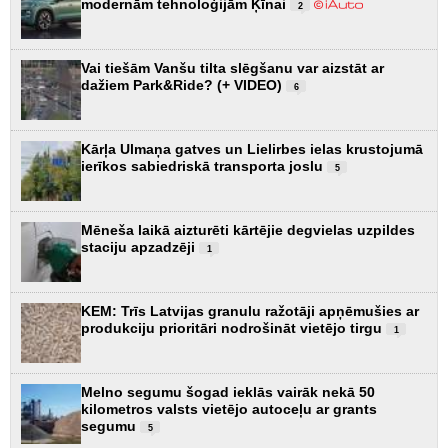
modernām tehnoloģijām Ķīnai
2
Vai tiešām Vanšu tilta slēgšanu var aizstāt ar
dažiem Park&Ride? (+ VIDEO)
6
Kārļa Ulmaņa gatves un Lielirbes ielas krustojumā
ierīkos sabiedriskā transporta joslu
5
Mēneša laikā aizturēti kārtējie degvielas uzpildes
staciju apzadzēji
1
KEM: Trīs Latvijas granulu ražotāji apņēmušies ar
produkciju prioritāri nodrošināt vietējo tirgu
1
Melno segumu šogad ieklās vairāk nekā 50
kilometros valsts vietējo autoceļu ar grants
segumu
5