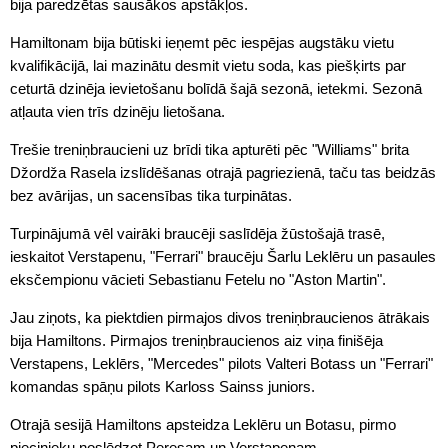
bija paredzētas sausākos apstākļos.
Hamiltonam bija būtiski ieņemt pēc iespējas augstāku vietu
kvalifikācijā, lai mazinātu desmit vietu soda, kas piešķirts par
ceturtā dzinēja ievietošanu bolīdā šajā sezonā, ietekmi. Sezonā
atļauta vien trīs dzinēju lietošana.
Trešie treniņbraucieni uz brīdi tika apturēti pēc "Williams" brita
Džordža Rasela izslīdēšanas otrajā pagriezienā, taču tas beidzās
bez avārijas, un sacensības tika turpinātas.
Turpinājumā vēl vairāki braucēji saslīdēja žūstošajā trasē,
ieskaitot Verstapenu, "Ferrari" braucēju Šarlu Leklēru un pasaules
eksčempionu vācieti Sebastianu Fetelu no "Aston Martin".
Jau ziņots, ka piektdien pirmajos divos treniņbraucienos ātrākais
bija Hamiltons. Pirmajos treniņbraucienos aiz viņa finišēja
Verstapens, Leklērs, "Mercedes" pilots Valteri Botass un "Ferrari"
komandas spāņu pilots Karloss Sainss juniors.
Otrajā sesijā Hamiltons apsteidza Leklēru un Botasu, pirmo
piecinieku noslēdzot Peresam un Verstapenam.