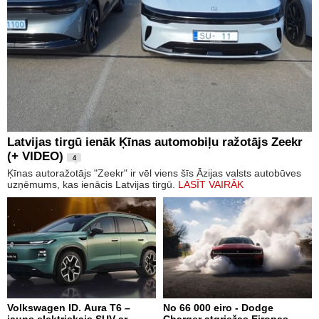
Latvijas tirgū ienāk Ķīnas automobiļu ražotājs Zeekr
(+ VIDEO)
4
Ķīnas autoražotājs "Zeekr" ir vēl viens šīs Āzijas valsts autobūves
uzņēmums, kas ienācis Latvijas tirgū.
LASĪT VAIRĀK
Volkswagen ID. Aura T6 –
No 66 000 eiro - Dodge
jauns elektriskais SUV ar
Charger atgriežas Eiropas