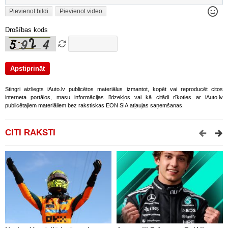
Pievienot bildi
Pievienot video
Drošības kods
Stingri aizliegts iAuto.lv publicētos materiālus izmantot, kopēt vai reproducēt citos
interneta portālos, masu informācijas līdzekļos vai kā citādi rīkoties ar iAuto.lv
publicētajiem materiāliem bez rakstiskas EON SIA atļaujas saņemšanas.
CITI RAKSTI