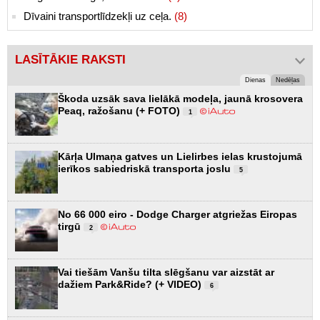
Dīvaini transportlīdzekļi uz ceļa.
(8)
LASĪTĀKIE RAKSTI
Dienas
Nedēļas
Škoda uzsāk sava lielākā modeļa, jaunā krosovera
Peaq, ražošanu (+ FOTO)
1
Kārļa Ulmaņa gatves un Lielirbes ielas krustojumā
ierīkos sabiedriskā transporta joslu
5
No 66 000 eiro - Dodge Charger atgriežas Eiropas
tirgū
2
Vai tiešām Vanšu tilta slēgšanu var aizstāt ar
dažiem Park&Ride? (+ VIDEO)
6