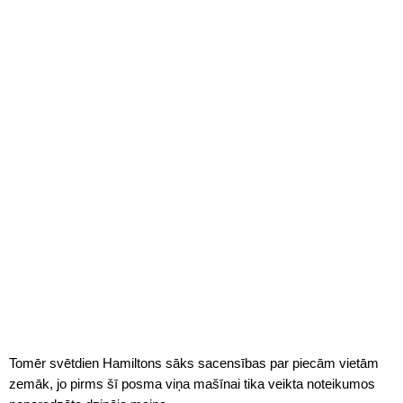
Tomēr svētdien Hamiltons sāks sacensības par piecām vietām
zemāk, jo pirms šī posma viņa mašīnai tika veikta noteikumos