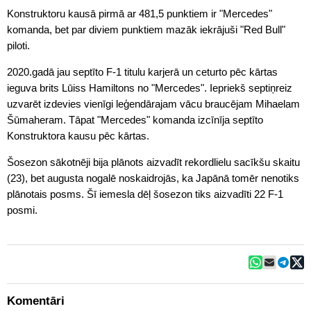
Konstruktoru kausā pirmā ar 481,5 punktiem ir "Mercedes"
komanda, bet par diviem punktiem mazāk iekrājuši "Red Bull"
piloti.
2020.gadā jau septīto F-1 titulu karjerā un ceturto pēc kārtas
ieguva brits Lūiss Hamiltons no "Mercedes". Iepriekš septiņreiz
uzvarēt izdevies vienīgi leģendārajam vācu braucējam Mihaelam
Šūmaheram. Tāpat "Mercedes" komanda izcīnīja septīto
Konstruktora kausu pēc kārtas.
Šosezon sākotnēji bija plānots aizvadīt rekordlielu sacīkšu skaitu
(23), bet augusta nogalē noskaidrojās, ka Japānā tomēr nenotiks
plānotais posms. Šī iemesla dēļ šosezon tiks aizvadīti 22 F-1
posmi.
Komentāri