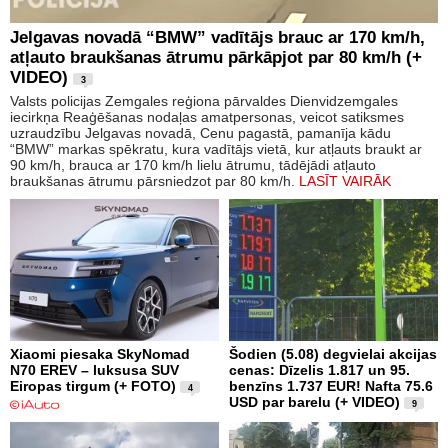
Jelgavas novadā “BMW” vadītājs brauc ar 170 km/h,
atļauto braukšanas ātrumu pārkāpjot par 80 km/h (+
VIDEO)
3
Valsts policijas Zemgales reģiona pārvaldes Dienvidzemgales
iecirkņa Reaģēšanas nodaļas amatpersonas, veicot satiksmes
uzraudzību Jelgavas novadā, Cenu pagastā, pamanīja kādu
“BMW” markas spēkratu, kura vadītājs vietā, kur atļauts braukt ar
90 km/h, brauca ar 170 km/h lielu ātrumu, tādējādi atļauto
braukšanas ātrumu pārsniedzot par 80 km/h.
LASĪT VAIRĀK
Xiaomi piesaka SkyNomad
Šodien (5.08) degvielai akcijas
N70 EREV – luksusa SUV
cenas: Dīzelis 1.817 un 95.
Eiropas tirgum (+ FOTO)
benzīns 1.737 EUR! Nafta 75.6
4
USD par barelu (+ VIDEO)
9