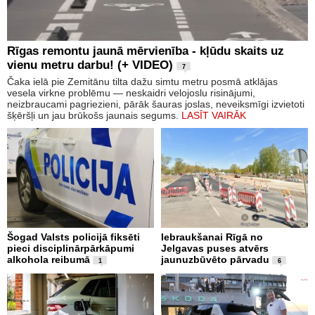
Rīgas remontu jaunā mērvienība - kļūdu skaits uz
vienu metru darbu! (+ VIDEO)
7
Čaka ielā pie Zemitānu tilta dažu simtu metru posmā atklājas
vesela virkne problēmu — neskaidri velojoslu risinājumi,
neizbraucami pagriezieni, pārāk šauras joslas, neveiksmīgi izvietoti
šķēršļi un jau brūkošs jaunais segums.
LASĪT VAIRĀK
Šogad Valsts policijā fiksēti
Iebraukšanai Rīgā no
pieci disciplinārpārkāpumi
Jelgavas puses atvērs
alkohola reibumā
jaunuzbūvēto pārvadu
1
6