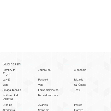
Sludinājumi
Lietoti Auto
Jauni Auto
Autonoma
Ziņas
Latvijā
Pasaulē
Izklaide
Moto
Velo
Uz Ūdens
Smagā Tehnika
Lauksaimniecība
Testi
Reklāmraksti
Redaktora Izvēle
Vīriem
Drošība
Avārijas
Policija
Akadēmija
Satiksme
Garāžā