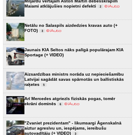
Miljardu vērtajam Aston Martin debesskrāpim
Maiami atklājušies nopietni defekti
2
Netālu no Salaspils aizdedzies kravas auto (+
FOTO)
3
Jaunais KIA Seltos nāks palīgā populārajam KIA
Sportage (+ VIDEO)
Aizsardzības ministrs norāda uz nepieciešamību
Latvijai sagādāt savas spārnotās un ballistiskās
raķetes
5
Arī Mercedes atgriezīs fiziskās pogas, tomēr
ekrāni dominēs
6
"Zvaniet prezidentam" - likumsargi Āgenskalnā
aiztur agresīvu un, iespējams, iereibušu
autovadītāju (+ VIDEO)
3