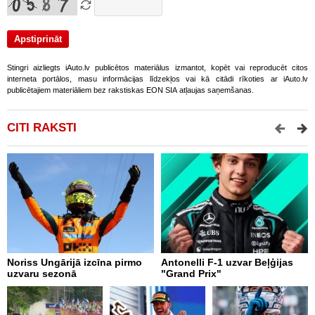
Stingri aizliegts iAuto.lv publicētos materiālus izmantot, kopēt vai reproducēt citos
interneta portālos, masu informācijas līdzekļos vai kā citādi rīkoties ar iAuto.lv
publicētajiem materiāliem bez rakstiskas EON SIA atļaujas saņemšanas.
CITI RAKSTI
Noriss Ungārijā izcīna pirmo
Antonelli F-1 uzvar Beļģijas
A
uzvaru sezonā
"Grand Prix"
"
p