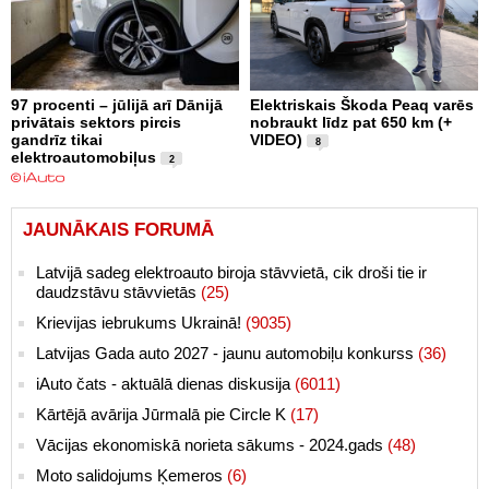
97 procenti – jūlijā arī Dānijā
Elektriskais Škoda Peaq varēs
privātais sektors pircis
nobraukt līdz pat 650 km (+
gandrīz tikai
VIDEO)
8
elektroautomobiļus
2
JAUNĀKAIS FORUMĀ
Latvijā sadeg elektroauto biroja stāvvietā, cik droši tie ir
daudzstāvu stāvvietās
(25)
Krievijas iebrukums Ukrainā!
(9035)
Latvijas Gada auto 2027 - jaunu automobiļu konkurss
(36)
iAuto čats - aktuālā dienas diskusija
(6011)
Kārtējā avārija Jūrmalā pie Circle K
(17)
Vācijas ekonomiskā norieta sākums - 2024.gads
(48)
Moto salidojums Ķemeros
(6)