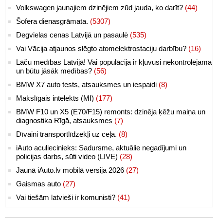
Volkswagen jaunajiem dzinējiem zūd jauda, ko darīt?
(44)
Šofera dienasgrāmata.
(5307)
Degvielas cenas Latvijā un pasaulē
(535)
Vai Vācija atjaunos slēgto atomelektrostaciju darbību?
(16)
Lāču medības Latvijā! Vai populācija ir kļuvusi nekontrolējama
un būtu jāsāk medības?
(56)
BMW X7 auto tests, atsauksmes un iespaidi
(8)
Makslīgais intelekts (MI)
(177)
BMW F10 un X5 (E70/F15) remonts: dzinēja ķēžu maiņa un
diagnostika Rīgā, atsauksmes
(7)
Dīvaini transportlīdzekļi uz ceļa.
(8)
iAuto aculiecinieks: Sadursme, aktuālie negadījumi un
policijas darbs, sūti video (LIVE)
(28)
Jaunā iAuto.lv mobilā versija 2026
(27)
Gaismas auto
(27)
Vai tiešām latvieši ir komunisti?
(41)