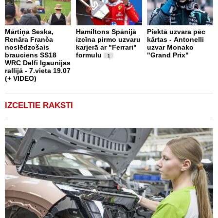
Mārtiņa Seska,
Hamiltons Spānijā
Piektā uzvara pēc
Renāra Franča
izcīna pirmo uzvaru
kārtas - Antonelli
T
noslēdzošais
karjerā ar "Ferrari"
uzvar Monako
k
brauciens SS18
formulu
"Grand Prix"
u
1
WRC Delfi Igaunijas
"
rallijā - 7.vieta 19.07
n
(+ VIDEO)
k
IZCELTIE RAKSTI