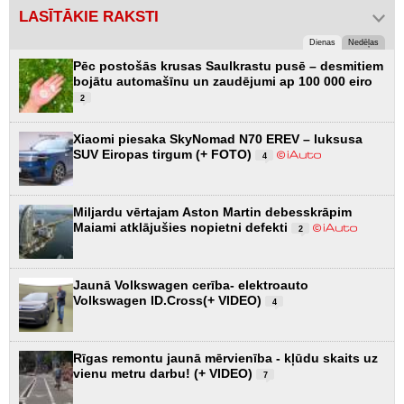
LASĪTĀKIE RAKSTI
Dienas
Nedēļas
Pēc postošās krusas Saulkrastu pusē – desmitiem
bojātu automašīnu un zaudējumi ap 100 000 eiro
2
Xiaomi piesaka SkyNomad N70 EREV – luksusa
SUV Eiropas tirgum (+ FOTO)
4
Miljardu vērtajam Aston Martin debesskrāpim
Maiami atklājušies nopietni defekti
2
Jaunā Volkswagen cerība- elektroauto
Volkswagen ID.Cross(+ VIDEO)
4
Rīgas remontu jaunā mērvienība - kļūdu skaits uz
vienu metru darbu! (+ VIDEO)
7