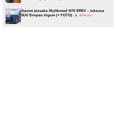
Xiaomi piesaka SkyNomad N70 EREV – luksusa
SUV Eiropas tirgum (+ FOTO)
4