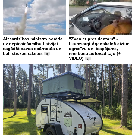
Aizsardzības ministrs norāda
"Zvaniet prezidentam" -
uz nepieciešamību Latvijai
likumsargi Āgenskalnā aiztur
sagādāt savas spārnotās un
agresīvu un, iespējams,
ballistiskās raķetes
iereibušu autovadītāju (+
5
VIDEO)
3