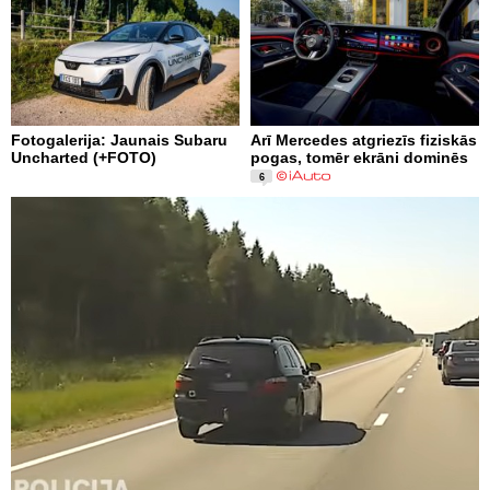
Fotogalerija: Jaunais Subaru
Arī Mercedes atgriezīs fiziskās
Uncharted (+FOTO)
pogas, tomēr ekrāni dominēs
6