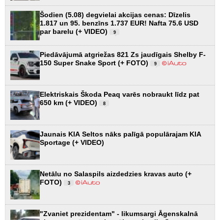
Šodien (5.08) degvielai akcijas cenas: Dīzelis
1.817 un 95. benzīns 1.737 EUR! Nafta 75.6 USD
par barelu (+ VIDEO)
9
Piedāvājumā atgriežas 821 Zs jaudīgais Shelby F-
150 Super Snake Sport (+ FOTO)
9
Elektriskais Škoda Peaq varēs nobraukt līdz pat
650 km (+ VIDEO)
8
Jaunais KIA Seltos nāks palīgā populārajam KIA
Sportage (+ VIDEO)
Netālu no Salaspils aizdedzies kravas auto (+
FOTO)
3
"Zvaniet prezidentam" - likumsargi Āgenskalnā