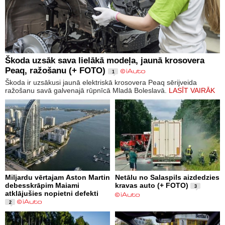
Škoda uzsāk sava lielākā modeļa, jaunā krosovera
Peaq, ražošanu (+ FOTO)
1
Škoda ir uzsākusi jaunā elektriskā krosovera Peaq sērijveida
ražošanu savā galvenajā rūpnīcā Mladā Boleslavā.
LASĪT VAIRĀK
Miljardu vērtajam Aston Martin
Netālu no Salaspils aizdedzies
debesskrāpim Maiami
kravas auto (+ FOTO)
3
atklājušies nopietni defekti
2