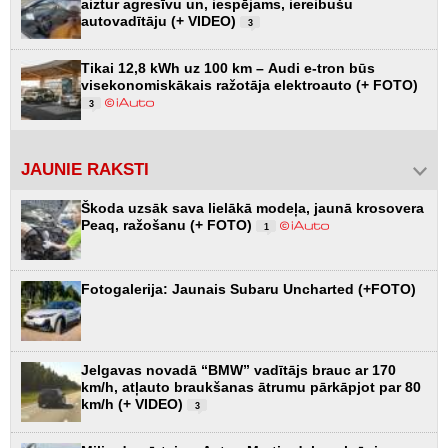
aiztur agresīvu un, iespējams, iereibušu
autovadītāju (+ VIDEO)
3
Tikai 12,8 kWh uz 100 km – Audi e-tron būs
visekonomiskākais ražotāja elektroauto (+ FOTO)
3
JAUNIE RAKSTI
Škoda uzsāk sava lielākā modeļa, jaunā krosovera
Peaq, ražošanu (+ FOTO)
1
Fotogalerija: Jaunais Subaru Uncharted (+FOTO)
Jelgavas novadā “BMW” vadītājs brauc ar 170
km/h, atļauto braukšanas ātrumu pārkāpjot par 80
km/h (+ VIDEO)
3