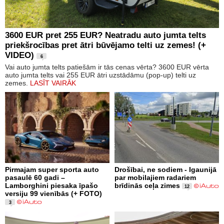
3600 EUR pret 255 EUR? Neatradu auto jumta telts
priekšrocības pret ātri būvējamo telti uz zemes! (+
VIDEO)
6
Vai auto jumta telts patiešām ir tās cenas vērta? 3600 EUR vērta
auto jumta telts vai 255 EUR ātri uzstādāmu (pop-up) telti uz
zemes.
LASĪT VAIRĀK
Pirmajam super sporta auto
Drošībai, ne sodiem - Igaunijā
pasaulē 60 gadi –
par mobilajiem radariem
Lamborghini piesaka īpašo
brīdinās ceļa zimes
12
versiju 99 vienībās (+ FOTO)
3