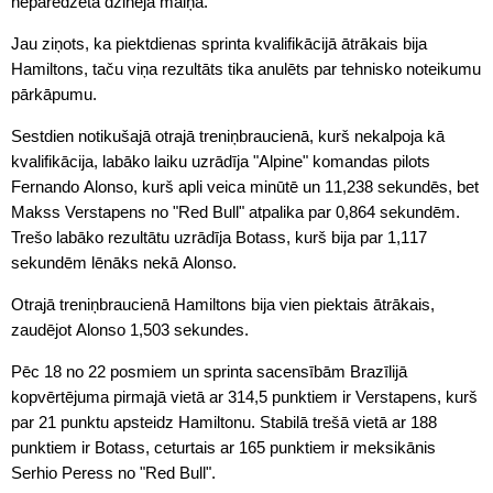
neparedzēta dzinēja maiņa.
Jau ziņots, ka piektdienas sprinta kvalifikācijā ātrākais bija
Hamiltons, taču viņa rezultāts tika anulēts par tehnisko noteikumu
pārkāpumu.
Sestdien notikušajā otrajā treniņbraucienā, kurš nekalpoja kā
kvalifikācija, labāko laiku uzrādīja "Alpine" komandas pilots
Fernando Alonso, kurš apli veica minūtē un 11,238 sekundēs, bet
Makss Verstapens no "Red Bull" atpalika par 0,864 sekundēm.
Trešo labāko rezultātu uzrādīja Botass, kurš bija par 1,117
sekundēm lēnāks nekā Alonso.
Otrajā treniņbraucienā Hamiltons bija vien piektais ātrākais,
zaudējot Alonso 1,503 sekundes.
Pēc 18 no 22 posmiem un sprinta sacensībām Brazīlijā
kopvērtējuma pirmajā vietā ar 314,5 punktiem ir Verstapens, kurš
par 21 punktu apsteidz Hamiltonu. Stabilā trešā vietā ar 188
punktiem ir Botass, ceturtais ar 165 punktiem ir meksikānis
Serhio Peress no "Red Bull".