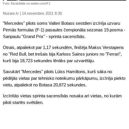
Foto: Ekrānbilde no twitter.com/F1
Nozare.lv | 14.novembris 2021 8:30
"Mercedes" pilots soms Valteri Botass sestdien izcīnīja uzvaru
Pirmās formulas (F-1) pasaules čempionāta sezonas 19.posma -
Sanpaulu "Grand Prix" - sprinta sacensībās.
Otrais, atpaliekot par 1,17 sekundēm, finišēja Makss Verstapens
no "Red Bull, bet trešais bija Karloss Sainss juniors no "Ferrari",
kurš bija 18,723 sekundes lēnāks par uzvarētāju.
Savukārt "Mercedes" pilots Lūiss Hamiltons, kurš sāka no
pēdējās vietas par tehnisko noteikumu pārkāpumu, izcīnīja piekto
vietu, atpaliekot no Botasa 20,872 sekundes.
Izcīnītās vietas sprinta sacensībās nosaka arī vietas, no kurām
piloti startēs svētdien.