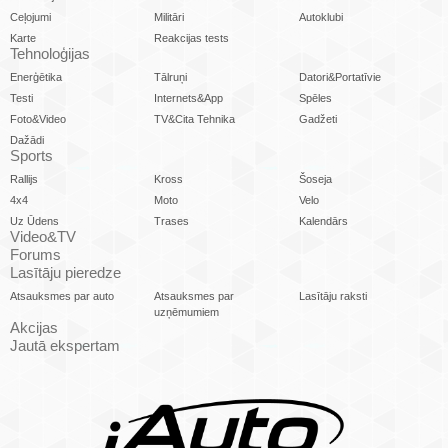
Ceļojumi
Militāri
Autoklubi
Karte
Reakcijas tests
Tehnoloģijas
Enerģētika
Tālruņi
Datori&Portatīvie
Testi
Internets&App
Spēles
Foto&Video
TV&Cita Tehnika
Gadžeti
Dažādi
Sports
Rallijs
Kross
Šoseja
4x4
Moto
Velo
Uz Ūdens
Trases
Kalendārs
Video&TV
Forums
Lasītāju pieredze
Atsauksmes par auto
Atsauksmes par
Lasītāju raksti
uzņēmumiem
Akcijas
Jautā ekspertam