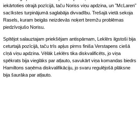
iekārtoties otrajā pozīcijā, taču Noriss viņu apdzina, un "McLaren"
sacīkstes turpinājumā saglabāja divvadību. Trešajā vietā sekoja
Rasels, kuram beigās neizdevās noķert bremžu problēmas
piedzīvojušo Norisu.
Spītējot salauztajam priekšējam antispārnam, Leklērs ilgstoši bija
ceturtajā pozīcijā, taču trīs apļus pirms finiša Verstapens ciešā
cīņā viņu apdzina. Vēlāk Leklērs tika diskvalificēts, jo viņa
spēkrats bija vieglāks par atļauto, savukārt viņa komandas biedrs
Hamiltons saņēma diskvalifikāciju, jo svaru regulējošā plāksne
bija šaurāka par atļauto.