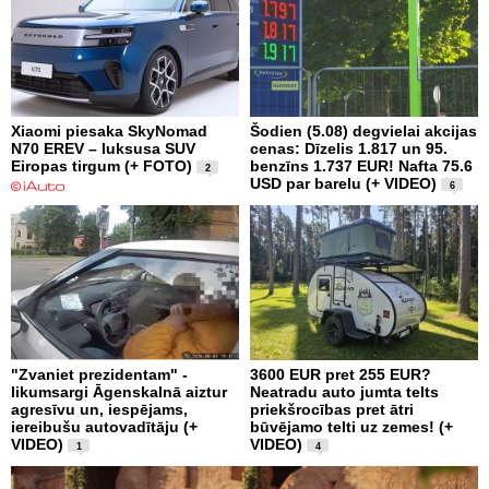
Xiaomi piesaka SkyNomad
Šodien (5.08) degvielai akcijas
N70 EREV – luksusa SUV
cenas: Dīzelis 1.817 un 95.
Eiropas tirgum (+ FOTO)
benzīns 1.737 EUR! Nafta 75.6
2
USD par barelu (+ VIDEO)
6
"Zvaniet prezidentam" -
3600 EUR pret 255 EUR?
likumsargi Āgenskalnā aiztur
Neatradu auto jumta telts
agresīvu un, iespējams,
priekšrocības pret ātri
iereibušu autovadītāju (+
būvējamo telti uz zemes! (+
VIDEO)
VIDEO)
1
4