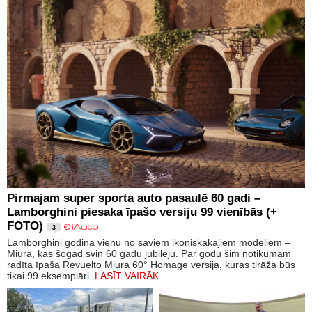
Pirmajam super sporta auto pasaulē 60 gadi –
Lamborghini piesaka īpašo versiju 99 vienībās (+
FOTO)
3
Lamborghini godina vienu no saviem ikoniskākajiem modeļiem –
Miura, kas šogad svin 60 gadu jubileju. Par godu šim notikumam
radīta īpaša Revuelto Miura 60° Homage versija, kuras tirāža būs
tikai 99 eksemplāri.
LASĪT VAIRĀK