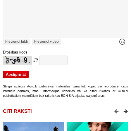
Pievienot bildi
Pievienot video
Drošības kods
Stingri aizliegts iAuto.lv publicētos materiālus izmantot, kopēt vai reproducēt citos
interneta portālos, masu informācijas līdzekļos vai kā citādi rīkoties ar iAuto.lv
publicētajiem materiāliem bez rakstiskas EON SIA atļaujas saņemšanas.
CITI RAKSTI