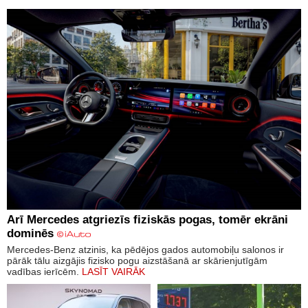
Arī Mercedes atgriezīs fiziskās pogas, tomēr ekrāni
dominēs
Mercedes-Benz atzinis, ka pēdējos gados automobiļu salonos ir
pārāk tālu aizgājis fizisko pogu aizstāšanā ar skārienjutīgām
vadības ierīcēm.
LASĪT VAIRĀK