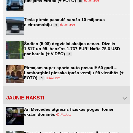
pieejams Eiropā (+ FOTO)
10
Tesla pirmie pasaulē saražo 10 miljonus
elektromobiļu
9
Šodien (5.08) degvielai akcijas cenas: Dīzelis
1.817 un 95. benzīns 1.737 EUR! Nafta 75.6 USD
par barelu (+ VIDEO)
6
Pirmajam super sporta auto pasaulē 60 gadi –
Lamborghini piesaka īpašo versiju 99 vienībās (+
FOTO)
3
JAUNIE RAKSTI
Arī Mercedes atgriezīs fiziskās pogas, tomēr
ekrāni dominēs