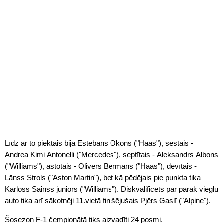
Līdz ar to piektais bija Estebans Okons ("Haas"), sestais -
Andrea Kimi Antonelli ("Mercedes"), septītais - Aleksandrs Albons
("Williams"), astotais - Olivers Bērmans ("Haas"), devītais -
Lānss Strols ("Aston Martin"), bet kā pēdējais pie punkta tika
Karloss Sainss juniors ("Williams"). Diskvalificēts par pārāk vieglu
auto tika arī sākotnēji 11.vietā finišējušais Pjērs Gaslī ("Alpine").
Šosezon F-1 čempionātā tiks aizvadīti 24 posmi.