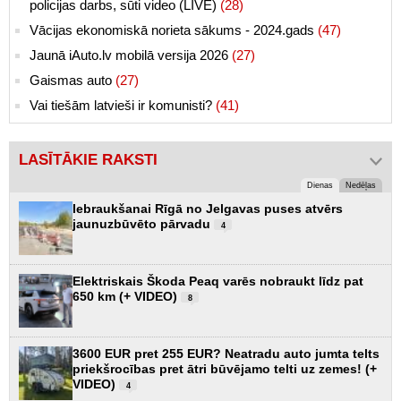
policijas darbs, sūti video (LIVE)
(28)
Vācijas ekonomiskā norieta sākums - 2024.gads
(47)
Jaunā iAuto.lv mobilā versija 2026
(27)
Gaismas auto
(27)
Vai tiešām latvieši ir komunisti?
(41)
LASĪTĀKIE RAKSTI
Dienas
Nedēļas
Iebraukšanai Rīgā no Jelgavas puses atvērs
jaunuzbūvēto pārvadu
4
Elektriskais Škoda Peaq varēs nobraukt līdz pat
650 km (+ VIDEO)
8
3600 EUR pret 255 EUR? Neatradu auto jumta telts
priekšrocības pret ātri būvējamo telti uz zemes! (+
VIDEO)
4