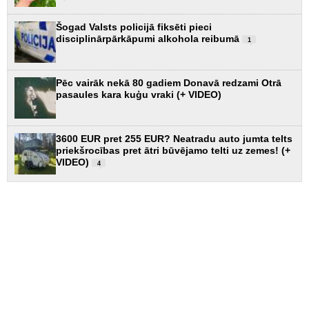
Šogad Valsts policijā fiksēti pieci
disciplinārpārkāpumi alkohola reibumā
1
Pēc vairāk nekā 80 gadiem Donavā redzami Otrā
pasaules kara kuģu vraki (+ VIDEO)
3600 EUR pret 255 EUR? Neatradu auto jumta telts
priekšrocības pret ātri būvējamo telti uz zemes! (+
VIDEO)
4