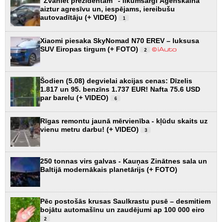
"Zvaniet prezidentam" - likumsargi Āgenskalnā
aiztur agresīvu un, iespējams, iereibušu
autovadītāju (+ VIDEO)
1
Xiaomi piesaka SkyNomad N70 EREV – luksusa
SUV Eiropas tirgum (+ FOTO)
2
Šodien (5.08) degvielai akcijas cenas: Dīzelis
1.817 un 95. benzīns 1.737 EUR! Nafta 75.6 USD
par barelu (+ VIDEO)
6
Rīgas remontu jaunā mērvienība - kļūdu skaits uz
vienu metru darbu! (+ VIDEO)
3
250 tonnas virs galvas - Kauņas Zinātnes sala un
Baltijā modernākais planetārijs (+ FOTO)
Pēc postošās krusas Saulkrastu pusē – desmitiem
bojātu automašīnu un zaudējumi ap 100 000 eiro
2