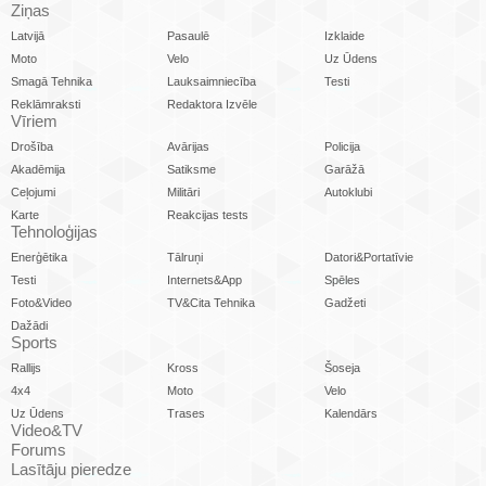
Ziņas
Latvijā
Pasaulē
Izklaide
Moto
Velo
Uz Ūdens
Smagā Tehnika
Lauksaimniecība
Testi
Reklāmraksti
Redaktora Izvēle
Vīriem
Drošība
Avārijas
Policija
Akadēmija
Satiksme
Garāžā
Ceļojumi
Militāri
Autoklubi
Karte
Reakcijas tests
Tehnoloģijas
Enerģētika
Tālruņi
Datori&Portatīvie
Testi
Internets&App
Spēles
Foto&Video
TV&Cita Tehnika
Gadžeti
Dažādi
Sports
Rallijs
Kross
Šoseja
4x4
Moto
Velo
Uz Ūdens
Trases
Kalendārs
Video&TV
Forums
Lasītāju pieredze