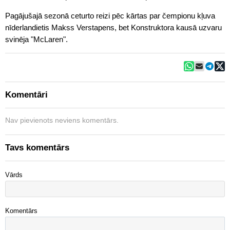
Pagājušajā sezonā ceturto reizi pēc kārtas par čempionu kļuva
nīderlandietis Makss Verstapens, bet Konstruktora kausā uzvaru
svinēja "McLaren".
Komentāri
Nav pievienots neviens komentārs.
Tavs komentārs
Vārds
Komentārs