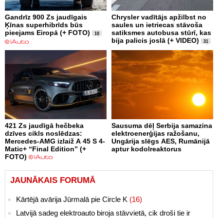
Gandrīz 900 Zs jaudīgais
Chrysler vadītājs apžilbst no
Ķīnas superhibrīds būs
saules un ietriecas stāvoša
pieejams Eiropā (+ FOTO)
satiksmes autobusa stūrī, kas
10
bija palicis joslā (+ VIDEO)
31
421 Zs jaudīgā hečbeka
Sausuma dēļ Serbija samazina
dzīves cikls noslēdzas:
elektroenerģijas ražošanu,
Mercedes-AMG izlaiž A 45 S 4-
Ungārija slēgs AES, Rumānijā
Matic+ “Final Edition” (+
aptur kodolreaktorus
FOTO)
JAUNĀKAIS FORUMĀ
Kārtējā avārija Jūrmalā pie Circle K
(16)
Latvijā sadeg elektroauto biroja stāvvietā, cik droši tie ir