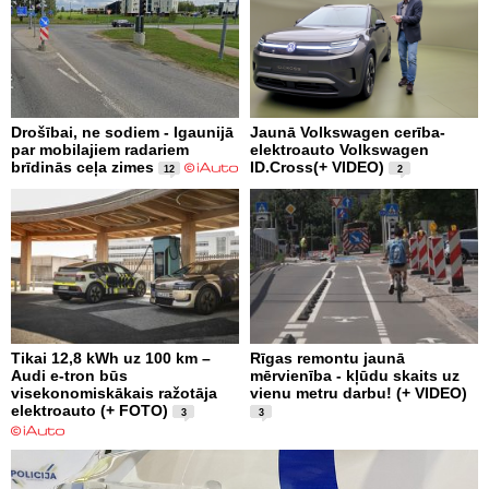
Drošībai, ne sodiem - Igaunijā
Jaunā Volkswagen cerība-
par mobilajiem radariem
elektroauto Volkswagen
brīdinās ceļa zimes
ID.Cross(+ VIDEO)
12
2
Tikai 12,8 kWh uz 100 km –
Rīgas remontu jaunā
Audi e-tron būs
mērvienība - kļūdu skaits uz
visekonomiskākais ražotāja
vienu metru darbu! (+ VIDEO)
elektroauto (+ FOTO)
3
3