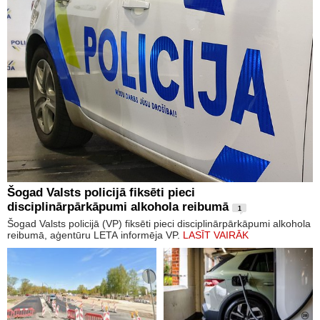
Šogad Valsts policijā fiksēti pieci
disciplinārpārkāpumi alkohola reibumā
1
Šogad Valsts policijā (VP) fiksēti pieci disciplinārpārkāpumi alkohola
reibumā, aģentūru LETA informēja VP.
LASĪT VAIRĀK