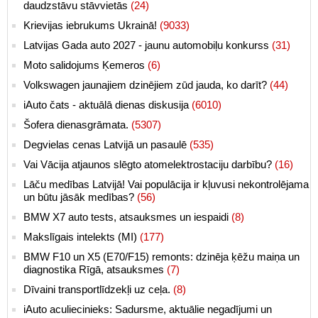
daudzstāvu stāvvietās
(24)
Krievijas iebrukums Ukrainā!
(9033)
Latvijas Gada auto 2027 - jaunu automobiļu konkurss
(31)
Moto salidojums Ķemeros
(6)
Volkswagen jaunajiem dzinējiem zūd jauda, ko darīt?
(44)
iAuto čats - aktuālā dienas diskusija
(6010)
Šofera dienasgrāmata.
(5307)
Degvielas cenas Latvijā un pasaulē
(535)
Vai Vācija atjaunos slēgto atomelektrostaciju darbību?
(16)
Lāču medības Latvijā! Vai populācija ir kļuvusi nekontrolējama
un būtu jāsāk medības?
(56)
BMW X7 auto tests, atsauksmes un iespaidi
(8)
Makslīgais intelekts (MI)
(177)
BMW F10 un X5 (E70/F15) remonts: dzinēja ķēžu maiņa un
diagnostika Rīgā, atsauksmes
(7)
Dīvaini transportlīdzekļi uz ceļa.
(8)
iAuto aculiecinieks: Sadursme, aktuālie negadījumi un