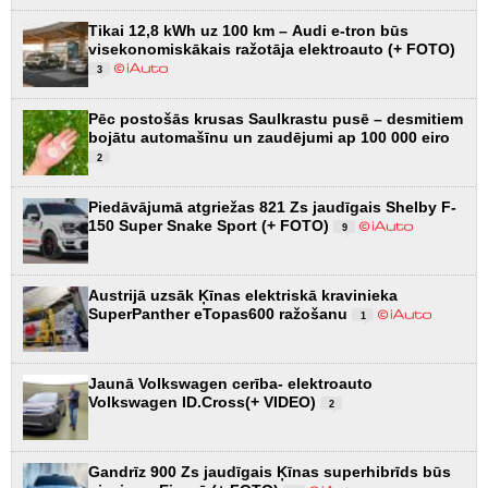
Tikai 12,8 kWh uz 100 km – Audi e-tron būs
visekonomiskākais ražotāja elektroauto (+ FOTO)
3
Pēc postošās krusas Saulkrastu pusē – desmitiem
bojātu automašīnu un zaudējumi ap 100 000 eiro
2
Piedāvājumā atgriežas 821 Zs jaudīgais Shelby F-
150 Super Snake Sport (+ FOTO)
9
Austrijā uzsāk Ķīnas elektriskā kravinieka
SuperPanther eTopas600 ražošanu
1
Jaunā Volkswagen cerība- elektroauto
Volkswagen ID.Cross(+ VIDEO)
2
Gandrīz 900 Zs jaudīgais Ķīnas superhibrīds būs