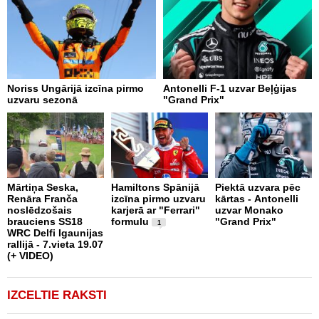
Noriss Ungārijā izcīna pirmo
Antonelli F-1 uzvar Beļģijas
A
uzvaru sezonā
"Grand Prix"
"
p
Mārtiņa Seska,
Hamiltons Spānijā
Piektā uzvara pēc
Renāra Franča
izcīna pirmo uzvaru
kārtas - Antonelli
T
noslēdzošais
karjerā ar "Ferrari"
uzvar Monako
k
brauciens SS18
formulu
"Grand Prix"
u
1
WRC Delfi Igaunijas
"
rallijā - 7.vieta 19.07
n
(+ VIDEO)
k
IZCELTIE RAKSTI