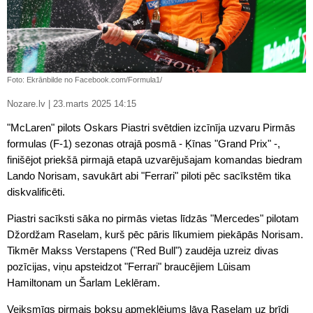
Foto: Ekrānbilde no Facebook.com/Formula1/
Nozare.lv | 23.marts 2025 14:15
"McLaren" pilots Oskars Piastri svētdien izcīnīja uzvaru Pirmās
formulas (F-1) sezonas otrajā posmā - Ķīnas "Grand Prix" -,
finišējot priekšā pirmajā etapā uzvarējušajam komandas biedram
Lando Norisam, savukārt abi "Ferrari" piloti pēc sacīkstēm tika
diskvalificēti.
Piastri sacīksti sāka no pirmās vietas līdzās "Mercedes" pilotam
Džordžam Raselam, kurš pēc pāris līkumiem piekāpās Norisam.
Tikmēr Makss Verstapens ("Red Bull") zaudēja uzreiz divas
pozīcijas, viņu apsteidzot "Ferrari" braucējiem Lūisam
Hamiltonam un Šarlam Leklēram.
Veiksmīgs pirmais boksu apmeklējums ļāva Raselam uz brīdi