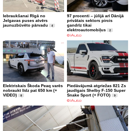
Iebraukšanai Rīgā no
97 procenti – jūlijā arī Dānijā
Jelgavas puses atvērs
privātais sektors pircis
jaunuzbūvēto pārvadu
gandrīz tikai
4
elektroautomobiļus
2
Elektriskais Škoda Peaq varēs
Piedāvājumā atgriežas 821 Zs
nobraukt līdz pat 650 km (+
jaudīgais Shelby F-150 Super
VIDEO)
Snake Sport (+ FOTO)
8
9