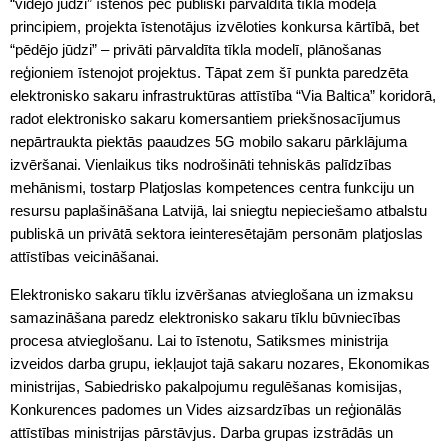
“vidējo jūdzi” īstenos pēc publiski pārvaldīta tīkla modeļa
principiem, projekta īstenotājus izvēloties konkursa kārtībā, bet
“pēdējo jūdzi” – privāti pārvaldīta tīkla modelī, plānošanas
reģioniem īstenojot projektus. Tāpat zem šī punkta paredzēta
elektronisko sakaru infrastruktūras attīstība “Via Baltica” koridorā,
radot elektronisko sakaru komersantiem priekšnosacījumus
nepārtraukta piektās paaudzes 5G mobilo sakaru pārklājuma
izvēršanai. Vienlaikus tiks nodrošināti tehniskās palīdzības
mehānismi, tostarp Platjoslas kompetences centra funkciju un
resursu paplašināšana Latvijā, lai sniegtu nepieciešamo atbalstu
publiskā un privātā sektora ieinteresētajām personām platjoslas
attīstības veicināšanai.
Elektronisko sakaru tīklu izvēršanas atvieglošana un izmaksu
samazināšana paredz elektronisko sakaru tīklu būvniecības
procesa atvieglošanu. Lai to īstenotu, Satiksmes ministrija
izveidos darba grupu, iekļaujot tajā sakaru nozares, Ekonomikas
ministrijas, Sabiedrisko pakalpojumu regulēšanas komisijas,
Konkurences padomes un Vides aizsardzības un reģionālās
attīstības ministrijas pārstāvjus. Darba grupas izstrādās un