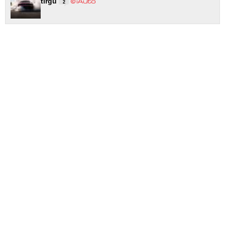
tirgū
2