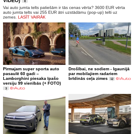
VIDEO)
8
Vai auto jumta telts patiešām ir tās cenas vērta? 3600 EUR vērta
auto jumta telts vai 255 EUR ātri uzstādāmu (pop-up) telti uz
zemes.
LASĪT VAIRĀK
Pirmajam super sporta auto
Drošībai, ne sodiem - Igaunijā
pasaulē 60 gadi –
par mobilajiem radariem
Lamborghini piesaka īpašo
brīdinās ceļa zimes
12
versiju 99 vienībās (+ FOTO)
3