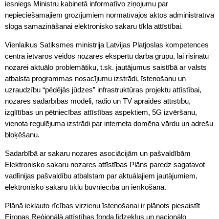
iesniegs Ministru kabinetā informatīvo ziņojumu par
nepieciešamajiem grozījumiem normatīvajos aktos administratīvā
sloga samazināšanai elektronisko sakaru tīkla attīstībai.
Vienlaikus Satiksmes ministrija Latvijas Platjoslas kompetences
centra ietvaros veidos nozares ekspertu darba grupu, lai risinātu
nozarei aktuālo problemātiku, t.sk. jautājumus saistībā ar valsts
atbalsta programmas nosacījumu izstrādi, īstenošanu un
uzraudzību “pēdējās jūdzes” infrastruktūras projektu attīstībai,
nozares sadarbības modeli, radio un TV apraides attīstību,
izglītības un pētniecības attīstības aspektiem, 5G izvēršanu,
vienota regulējuma izstrādi par interneta domēna vārdu un adrešu
bloķēšanu.
Sadarbībā ar sakaru nozares asociācijām un pašvaldībām
Elektronisko sakaru nozares attīstības Plāns paredz sagatavot
vadlīnijas pašvaldību atbalstam par aktuālajiem jautājumiem,
elektronisko sakaru tīklu būvniecībā un ierīkošanā.
Plānā iekļauto rīcības virzienu īstenošanai ir plānots piesaistīt
Eiropas Reģionālā attīstības fonda līdzekļus un nacionālo