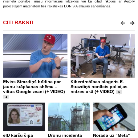
interneta portālos, masu informācijas līdzekļos vai kā citādi rīkoties ar iAuto.lv
publicētajiem materiāliem bez rakstiskas EON SIA atļaujas saņemšanas.
CITI RAKSTI
Elviss Strazdiņš brīdina par
Kiberdrošības blogeris E.
E
jaunu krāpšanas shēmu –
Strazdiņš nonācis policijas
s
viltus Google zvani (+ VIDEO)
redzeslokā (+ VIDEO)
V
6
4
“
eID karšu čipa
Dronu incidenta
Norāda uz "Meta"
a