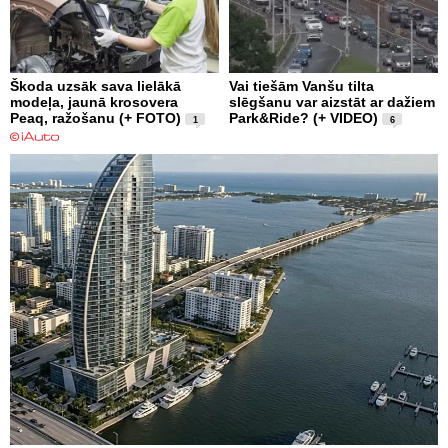
Škoda uzsāk sava lielākā
Vai tiešām Vanšu tilta
modeļa, jaunā krosovera
slēgšanu var aizstāt ar dažiem
Peaq, ražošanu (+ FOTO)
Park&Ride? (+ VIDEO)
1
6