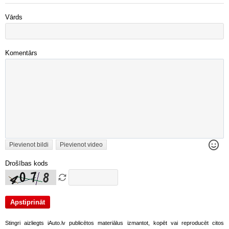
Vārds
Komentārs
Pievienot bildi
Pievienot video
Drošības kods
Stingri aizliegts iAuto.lv publicētos materiālus izmantot, kopēt vai reproducēt citos