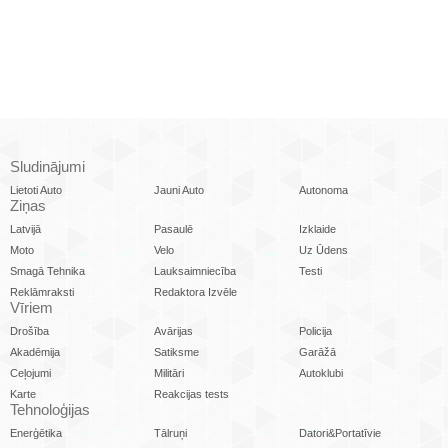
Sludinājumi
Lietoti Auto
Jauni Auto
Autonoma
Ziņas
Latvijā
Pasaulē
Izklaide
Moto
Velo
Uz Ūdens
Smagā Tehnika
Lauksaimniecība
Testi
Reklāmraksti
Redaktora Izvēle
Vīriem
Drošība
Avārijas
Policija
Akadēmija
Satiksme
Garāžā
Ceļojumi
Militāri
Autoklubi
Karte
Reakcijas tests
Tehnoloģijas
Enerģētika
Tālruņi
Datori&Portatīvie