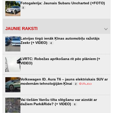
Fotogalerija: Jaunais Subaru Uncharted (+FOTO)
3
JAUNIE RAKSTI
Latvijas tirgū ienāk Ķīnas automobiļu ražotājs
Zeekr (+ VIDEO)
4
LVRTC: Robežas aprīkošana rit pēc plāniem (+
VIDEO)
Volkswagen ID. Aura T6 – jauns elektriskais SUV ar
modernām tehnoloģijām Ķīnai
2
Vai tiešām Vanšu tilta slēgšanu var aizstāt ar
dažiem Park&Ride? (+ VIDEO)
6