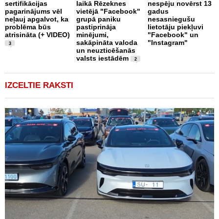
sertifikācijas
laikā Rēzeknes
nespēju novērst 13
B
pagarinājums vēl
vietējā "Facebook"
gadus
s
neļauj apgalvot, ka
grupā paniku
nesasniegušu
5
problēma būs
pastiprināja
lietotāju piekļuvi
atrisināta (+ VIDEO)
minējumi,
"Facebook" un
sakāpināta valoda
"Instagram"
3
un neuzticēšanās
valsts iestādēm
2
IZCELTIE RAKSTI