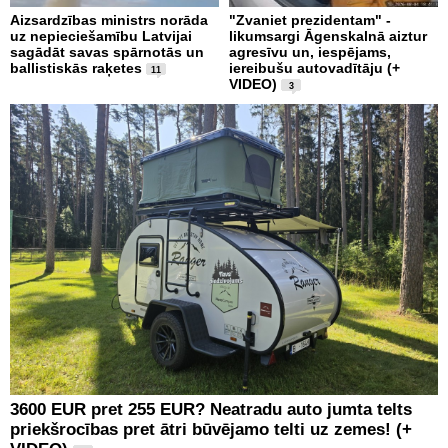
Aizsardzības ministrs norāda
"Zvaniet prezidentam" -
uz nepieciešamību Latvijai
likumsargi Āgenskalnā aiztur
sagādāt savas spārnotās un
agresīvu un, iespējams,
ballistiskās raķetes
iereibušu autovadītāju (+
11
VIDEO)
3
3600 EUR pret 255 EUR? Neatradu auto jumta telts
priekšrocības pret ātri būvējamo telti uz zemes! (+