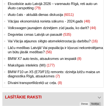
Eksotiskie auto Latvijā 2026 – varenauto Rīgā, reti auto un
iAuto carspotting
(79)
iAuto čats - aktuālā dienas diskusija
(6011)
Vācijas ekonomiskā norieta sākums - 2024.gads
(48)
Volkswagen jaunajiem dzinējiem zūd jauda, ko darīt?
(44)
Degvielas cenas Latvijā un pasaulē
(535)
Vai Vācija atjaunos slēgto atomelektrostaciju darbību?
(16)
Lāču medības Latvijā! Vai populācija ir kļuvusi nekontrolējama
un būtu jāsāk medības?
(56)
BMW X7 auto tests, atsauksmes un iespaidi
(8)
Makslīgais intelekts (MI)
(177)
BMW F10 un X5 (E70/F15) remonts: dzinēja ķēžu maiņa un
diagnostika Rīgā, atsauksmes
(7)
Dīvaini transportlīdzekļi uz ceļa.
(8)
LASĪTĀKIE RAKSTI
Dienas
Nedēļas