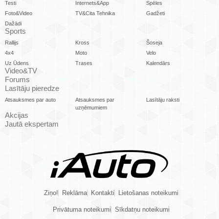
Testi
Internets&App
Spēles
Foto&Video
TV&Cita Tehnika
Gadžeti
Dažādi
Sports
Rallijs
Kross
Šoseja
4x4
Moto
Velo
Uz Ūdens
Trases
Kalendārs
Video&TV
Forums
Lasītāju pieredze
Atsauksmes par auto
Atsauksmes par
Lasītāju raksti
uzņēmumiem
Akcijas
Jautā ekspertam
Ziņo!
Reklāma
Kontakti
Lietošanas noteikumi
Privātuma noteikumi
Sīkdatņu noteikumi