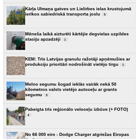
Kārļa Ulmaņa gatves un Lielirbes ielas krustojumā
ierīkos sabiedriskā transporta joslu
5
Mēneša laikā aizturēti kārtējie degvielas uzpildes
staciju apzadzēji
1
KEM: Trīs Latvijas granulu ražotāji apņēmušies ar
produkciju prioritāri nodrošināt vietējo tirgu
1
Melno segumu šogad ieklās vairāk nekā 50
kilometros valsts vietējo autoceļu ar grants
segumu
5
Pabeigta trīs reģionālo veloceļu izbūve (+ FOTO)
4
No 66 000 eiro - Dodge Charger atgriežas Eiropas