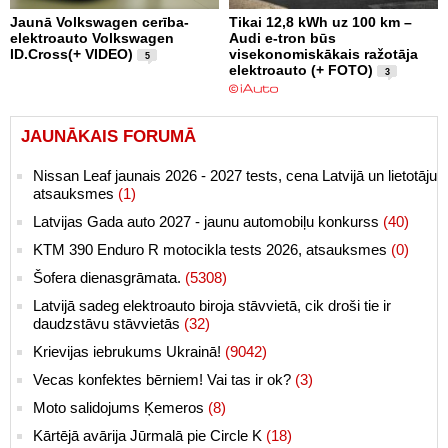
Jaunā Volkswagen cerība-
Tikai 12,8 kWh uz 100 km –
elektroauto Volkswagen
Audi e-tron būs
ID.Cross(+ VIDEO)
visekonomiskākais ražotāja
5
elektroauto (+ FOTO)
3
JAUNĀKAIS FORUMĀ
Nissan Leaf jaunais 2026 - 2027 tests, cena Latvijā un lietotāju
atsauksmes
(1)
Latvijas Gada auto 2027 - jaunu automobiļu konkurss
(40)
KTM 390 Enduro R motocikla tests 2026, atsauksmes
(0)
Šofera dienasgrāmata.
(5308)
Latvijā sadeg elektroauto biroja stāvvietā, cik droši tie ir
daudzstāvu stāvvietās
(32)
Krievijas iebrukums Ukrainā!
(9042)
Vecas konfektes bērniem! Vai tas ir ok?
(3)
Moto salidojums Ķemeros
(8)
Kārtējā avārija Jūrmalā pie Circle K
(18)