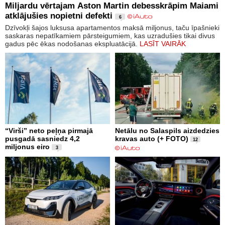
Miljardu vērtajam Aston Martin debesskrāpim Maiami
atklājušies nopietni defekti
6
Dzīvokļi šajos luksusa apartamentos maksā miljonus, taču īpašnieki
saskaras nepatīkamiem pārsteigumiem, kas uzradušies tikai divus
gadus pēc ēkas nodošanas ekspluatācijā.
LASĪT VAIRĀK
“Virši” neto peļņa pirmajā
Netālu no Salaspils aizdedzies
pusgadā sasniedz 4,2
kravas auto (+ FOTO)
12
miljonus eiro
3