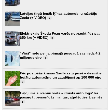
Latvijas tirgū ienāk Ķīnas automobiļu ražotājs
Zeekr (+ VIDEO)
4
Elektriskais Škoda Peaq varēs nobraukt līdz pat
650 km (+ VIDEO)
8
“Virši” neto peļņa pirmajā pusgadā sasniedz 4,2
miljonus eiro
3
Pēc postošās krusas Saulkrastu pusē – desmitiem
bojātu automašīnu un zaudējumi ap 100 000 eiro
2
Ceļojuma suvenīru vietā – izsists auto logs: kā
pasargāt personīgās mantas, atpūšoties ārzemēs
1