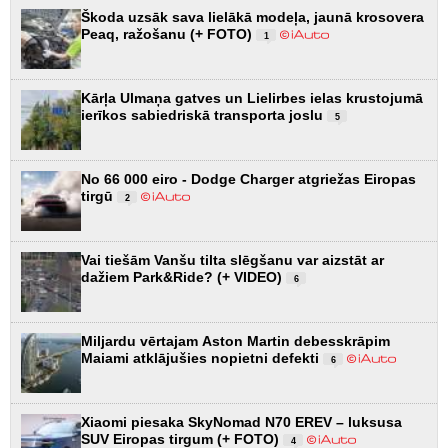
Škoda uzsāk sava lielākā modeļa, jaunā krosovera
Peaq, ražošanu (+ FOTO)
1
Kārļa Ulmaņa gatves un Lielirbes ielas krustojumā
ierīkos sabiedriskā transporta joslu
5
No 66 000 eiro - Dodge Charger atgriežas Eiropas
tirgū
2
Vai tiešām Vanšu tilta slēgšanu var aizstāt ar
dažiem Park&Ride? (+ VIDEO)
6
Miljardu vērtajam Aston Martin debesskrāpim
Maiami atklājušies nopietni defekti
6
Xiaomi piesaka SkyNomad N70 EREV – luksusa
SUV Eiropas tirgum (+ FOTO)
4