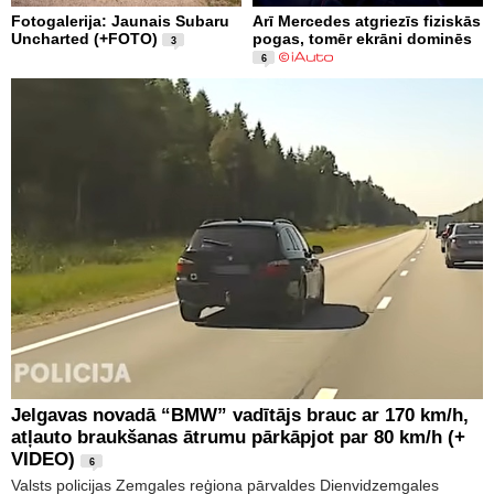
Fotogalerija: Jaunais Subaru
Arī Mercedes atgriezīs fiziskās
Uncharted (+FOTO)
pogas, tomēr ekrāni dominēs
3
6
Jelgavas novadā “BMW” vadītājs brauc ar 170 km/h,
atļauto braukšanas ātrumu pārkāpjot par 80 km/h (+
VIDEO)
6
Valsts policijas Zemgales reģiona pārvaldes Dienvidzemgales