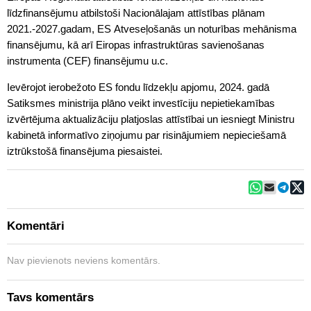
līdzfinansējumu atbilstoši Nacionālajam attīstības plānam
2021.-2027.gadam, ES Atveseļošanās un noturības mehānisma
finansējumu, kā arī Eiropas infrastruktūras savienošanas
instrumenta (CEF) finansējumu u.c.
Ievērojot ierobežoto ES fondu līdzekļu apjomu, 2024. gadā
Satiksmes ministrija plāno veikt investīciju nepietiekamības
izvērtējuma aktualizāciju platjoslas attīstībai un iesniegt Ministru
kabinetā informatīvo ziņojumu par risinājumiem nepieciešamā
iztrūkstošā finansējuma piesaistei.
Komentāri
Nav pievienots neviens komentārs.
Tavs komentārs