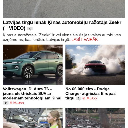
Latvijas tirgū ienāk Ķīnas automobiļu ražotājs Zeekr
(+ VIDEO)
4
Ķīnas autoražotājs "Zeekr" ir vēl viens šīs Āzijas valsts autobūves
uzņēmums, kas ienācis Latvijas tirgū.
LASĪT VAIRĀK
Volkswagen ID. Aura T6 –
No 66 000 eiro - Dodge
jauns elektriskais SUV ar
Charger atgriežas Eiropas
modernām tehnoloģijām Ķīnai
tirgū
2
2