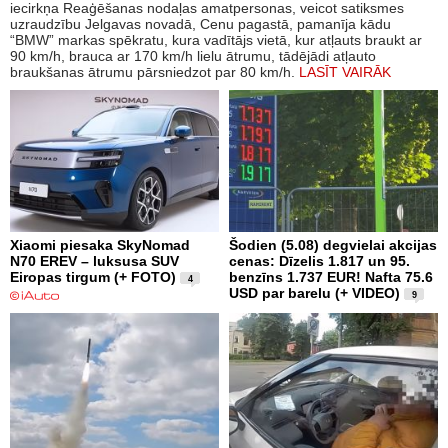
iecirkņa Reaģēšanas nodaļas amatpersonas, veicot satiksmes
uzraudzību Jelgavas novadā, Cenu pagastā, pamanīja kādu
“BMW” markas spēkratu, kura vadītājs vietā, kur atļauts braukt ar
90 km/h, brauca ar 170 km/h lielu ātrumu, tādējādi atļauto
braukšanas ātrumu pārsniedzot par 80 km/h.
LASĪT VAIRĀK
Xiaomi piesaka SkyNomad
Šodien (5.08) degvielai akcijas
N70 EREV – luksusa SUV
cenas: Dīzelis 1.817 un 95.
Eiropas tirgum (+ FOTO)
benzīns 1.737 EUR! Nafta 75.6
4
USD par barelu (+ VIDEO)
9