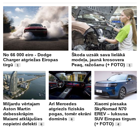
No 66 000 eiro - Dodge
Škoda uzsāk sava lielākā
2
Charger atgriežas Eiropas
modeļa, jaunā krosovera
K
tirgū
Peaq, ražošanu (+ FOTO)
B
1
1
p
Miljardu vērtajam
Arī Mercedes
Xiaomi piesaka
Aston Martin
atgriezīs fiziskās
SkyNomad N70
P
debesskrāpim
pogas, tomēr ekrāni
EREV – luksusa
s
Maiami atklājušies
dominēs
SUV Eiropas tirgum
p
6
nopietni defekti
(+ FOTO)
L
6
4
p
v
(