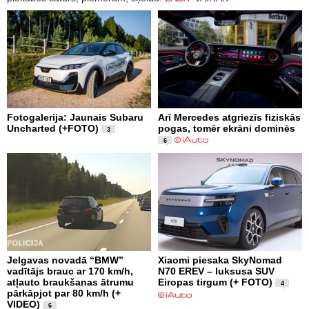
Fotogalerija: Jaunais Subaru
Arī Mercedes atgriezīs fiziskās
Uncharted (+FOTO)
pogas, tomēr ekrāni dominēs
3
6
Jelgavas novadā “BMW”
Xiaomi piesaka SkyNomad
vadītājs brauc ar 170 km/h,
N70 EREV – luksusa SUV
atļauto braukšanas ātrumu
Eiropas tirgum (+ FOTO)
4
pārkāpjot par 80 km/h (+
VIDEO)
6