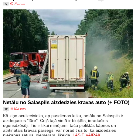
6
Netālu no Salaspils aizdedzies kravas auto (+ FOTO)
12
Kā ziņo aculiecinieks, ap pusdienas laiku, netālu no Salaspils ir
aizdegusies "fūre". Ceļš tajā vietā ir bloķēts, ieradušies
ugunsdzēsēji. Tie ir tikai minējumi, taču pieliktās kāpnes un
atritinātais kravas pārsegs, var norādīt uz to, ka aizdedzies
piekabes saturs, piemēram, šķelda.
LASĪT VAIRĀK