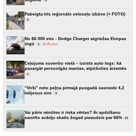
3
Pabeigta trīs reģionālo veloceļu izbūve (+ FOTO)
3
No 66 000 eiro - Dodge Charger atgriežas Eiropas
tirgū
1
Ceļojuma suvenīru vietā – izsists auto logs: kā
pasargāt personīgās mantas, atpūšoties ārzemēs
1
“Virši” neto peļņa pirmajā pusgadā sasniedz 4,2
miljonus eiro
3
Vai pāris minūtes ir riska vērtas? Ar apdzīšanu
saistīto avāriju skaits šogad pieaudzis par 66%
13