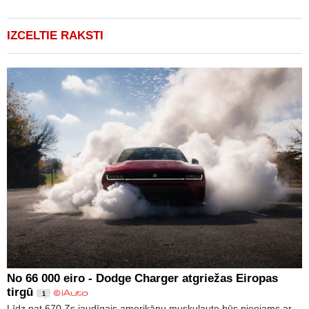
IZCELTIE RAKSTI
No 66 000 eiro - Dodge Charger atgriežas Eiropas
tirgū
1
Līdz pat 670 Zs jaudīgais amerikāņu muskuļauto būs pieejams ar