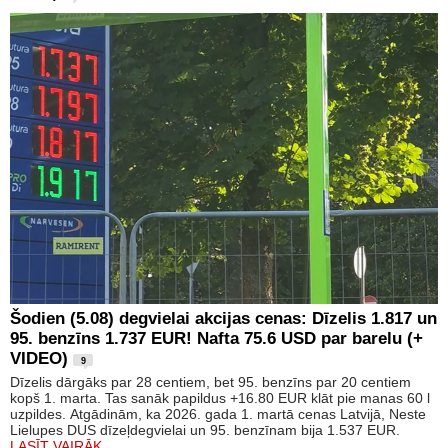
Šodien (5.08) degvielai akcijas cenas: Dīzelis 1.817 un
95. benzīns 1.737 EUR! Nafta 75.6 USD par barelu (+
VIDEO)
9
Dīzelis dārgāks par 28 centiem, bet 95. benzīns par 20 centiem
kopš 1. marta. Tas sanāk papildus +16.80 EUR klāt pie manas 60 l
uzpildes. Atgādinām, ka 2026. gada 1. martā cenas Latvijā, Neste
Lielupes DUS dīzeļdegvielai un 95. benzīnam bija 1.537 EUR.
LASĪT VAIRĀK