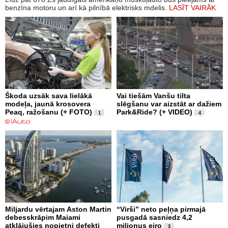
benzīna motoru un arī kā pilnībā elektrisks mdelis.
LASĪT VAIRĀK
Škoda uzsāk sava lielākā
Vai tiešām Vanšu tilta
modeļa, jaunā krosovera
slēgšanu var aizstāt ar dažiem
Peaq, ražošanu (+ FOTO)
Park&Ride? (+ VIDEO)
1
4
Miljardu vērtajam Aston Martin
“Virši” neto peļņa pirmajā
debesskrāpim Maiami
pusgadā sasniedz 4,2
atklājušies nopietni defekti
miljonus eiro
3