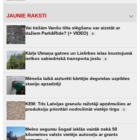
JAUNIE RAKSTI
Vai tiešām Vanšu tilta slēgšanu var aizstāt ar
dažiem Park&Ride? (+ VIDEO)
4
Kārļa Ulmaņa gatves un Lielirbes ielas krustojumā
ierīkos sabiedriskā transporta joslu
3
Mēneša laikā aizturēti kārtējie degvielas uzpildes
staciju apzadzēji
KEM: Trīs Latvijas granulu ražotāji apņēmušies ar
produkciju prioritāri nodrošināt vietējo tirgu
1
Melno segumu šogad ieklās vairāk nekā 50
kilometros valsts vietējo autoceļu ar grants
segumu