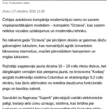
Foto: Publicitātes attēls
iAuto | 27.oktobris 2016 11:09
Čehijas autobūves kompānija modernizējusi vienu no saviem
vispieprasītākajiem modeļiem – kompakto "Octavia", kas saņem
nelielus vizuālos uzlabojumus un modernāku tehniku.
No nākamā gada "Octavia" pie pircējiem dosies ar gaismas diožu
galvenajiem lukturiem, kas nomainījuši agrāk izmantotos
biksenona starmešus, mazliet pārveidotiem bamperiem un
miglas lukturiem.
Ražotājs sagatavojis jauna dizaina 16 – 18 collu riteņu diskus, bet
dārgākajām versijām būs pieejama jaunā, ņo krosovera "Kodiaq"
aizgūtā multimediju sistēma Columbus ar skārienjutīgo 9,2 collu
ekrānu, kas ļāvis atbrīvoties no noteikta daudzuma funkcionālo
pogu un taustiņu salonā.
Savukārt no flagmaņa "Superb" pārceļojuši vairāki elektroniskie
palīgi, tostarp aklo zonu uzraugs, sistēma, kas brīdina par
sadursmi ar priekšā braucošo transportlīdzekli (ieskaitot gājēju