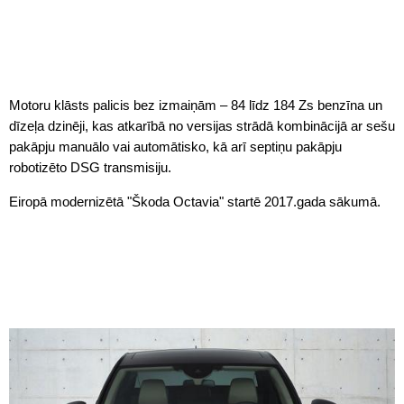
Motoru klāsts palicis bez izmaiņām – 84 līdz 184 Zs benzīna un
dīzeļa dzinēji, kas atkarībā no versijas strādā kombinācijā ar sešu
pakāpju manuālo vai automātisko, kā arī septiņu pakāpju
robotizēto DSG transmisiju.
Eiropā modernizētā "Škoda Octavia" startē 2017.gada sākumā.