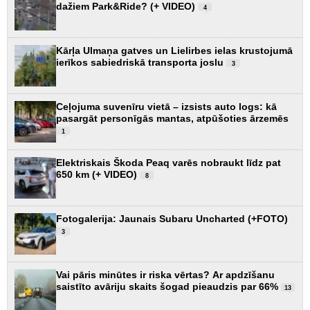
dažiem Park&Ride? (+ VIDEO)
4
Kārļa Ulmaņa gatves un Lielirbes ielas krustojumā
ierīkos sabiedriskā transporta joslu
3
Ceļojuma suvenīru vietā – izsists auto logs: kā
pasargāt personīgās mantas, atpūšoties ārzemēs
1
Elektriskais Škoda Peaq varēs nobraukt līdz pat
650 km (+ VIDEO)
8
Fotogalerija: Jaunais Subaru Uncharted (+FOTO)
3
Vai pāris minūtes ir riska vērtas? Ar apdzīšanu
saistīto avāriju skaits šogad pieaudzis par 66%
13