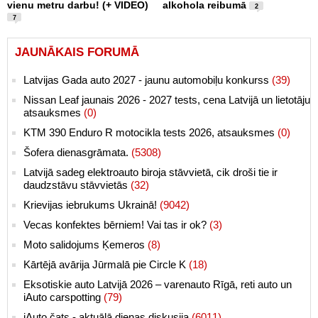
vienu metru darbu! (+ VIDEO)
alkohola reibumā
2
7
JAUNĀKAIS FORUMĀ
Latvijas Gada auto 2027 - jaunu automobiļu konkurss
(39)
Nissan Leaf jaunais 2026 - 2027 tests, cena Latvijā un lietotāju
atsauksmes
(0)
KTM 390 Enduro R motocikla tests 2026, atsauksmes
(0)
Šofera dienasgrāmata.
(5308)
Latvijā sadeg elektroauto biroja stāvvietā, cik droši tie ir
daudzstāvu stāvvietās
(32)
Krievijas iebrukums Ukrainā!
(9042)
Vecas konfektes bērniem! Vai tas ir ok?
(3)
Moto salidojums Ķemeros
(8)
Kārtējā avārija Jūrmalā pie Circle K
(18)
Eksotiskie auto Latvijā 2026 – varenauto Rīgā, reti auto un
iAuto carspotting
(79)
iAuto čats - aktuālā dienas diskusija
(6011)