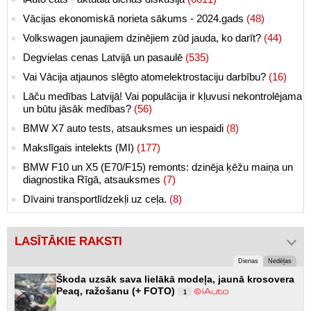
Vācijas ekonomiskā norieta sākums - 2024.gads
(48)
Volkswagen jaunajiem dzinējiem zūd jauda, ko darīt?
(44)
Degvielas cenas Latvijā un pasaulē
(535)
Vai Vācija atjaunos slēgto atomelektrostaciju darbību?
(16)
Lāču medības Latvijā! Vai populācija ir kļuvusi nekontrolējama
un būtu jāsāk medības?
(56)
BMW X7 auto tests, atsauksmes un iespaidi
(8)
Makslīgais intelekts (MI)
(177)
BMW F10 un X5 (E70/F15) remonts: dzinēja ķēžu maiņa un
diagnostika Rīgā, atsauksmes
(7)
Dīvaini transportlīdzekļi uz ceļa.
(8)
LASĪTĀKIE RAKSTI
Dienas
Nedēļas
Škoda uzsāk sava lielākā modeļa, jaunā krosovera
Peaq, ražošanu (+ FOTO)
1