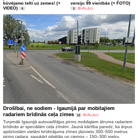
būvējamo telti uz zemes! (+
versiju 99 vienībās (+ FOTO)
VIDEO)
8
3
Drošībai, ne sodiem - Igaunijā par mobilajiem
radariem brīdinās ceļa zimes
12
Turpmāk Igaunijā autovadītājus pirms mobilajiem ātruma radariem
brīdinās ar speciālām ceļa zīmēm. Jaunā kārtība paredz, ka ārpus
apdzīvotām vietām brīdinājuma zīmes jāizvieto 300–500 metrus
pirms radara, savukārt pilsētās un ciemos – 150–300 metru