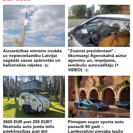
Aizsardzības ministrs norāda
"Zvaniet prezidentam" -
uz nepieciešamību Latvijai
likumsargi Āgenskalnā aiztur
sagādāt savas spārnotās un
agresīvu un, iespējams,
ballistiskās raķetes
iereibušu autovadītāju (+
11
VIDEO)
3
3600 EUR pret 255 EUR?
Pirmajam super sporta auto
Neatradu auto jumta telts
pasaulē 60 gadi –
priekšrocības pret ātri
Lamborghini piesaka īpašo