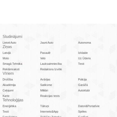
Sludinājumi
Lietoti Auto
Jauni Auto
Autonoma
Ziņas
Latvijā
Pasaulē
Izklaide
Moto
Velo
Uz Ūdens
Smagā Tehnika
Lauksaimniecība
Testi
Reklāmraksti
Redaktora Izvēle
Vīriem
Drošība
Avārijas
Policija
Akadēmija
Satiksme
Garāžā
Ceļojumi
Militāri
Autoklubi
Karte
Reakcijas tests
Tehnoloģijas
Enerģētika
Tālruņi
Datori&Portatīvie
Testi
Internets&App
Spēles