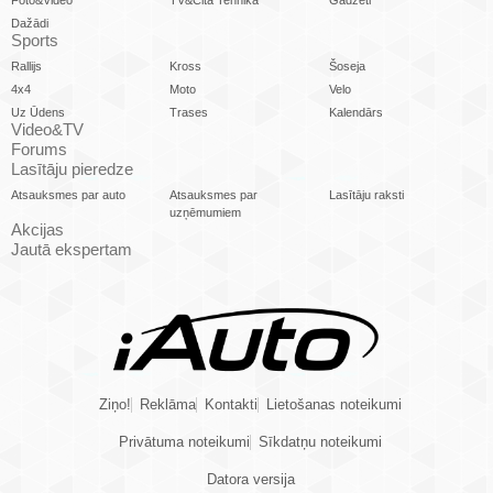
Foto&Video
TV&Cita Tehnika
Gadžeti
Dažādi
Sports
Rallijs
Kross
Šoseja
4x4
Moto
Velo
Uz Ūdens
Trases
Kalendārs
Video&TV
Forums
Lasītāju pieredze
Atsauksmes par auto
Atsauksmes par
Lasītāju raksti
uzņēmumiem
Akcijas
Jautā ekspertam
Ziņo!
Reklāma
Kontakti
Lietošanas noteikumi
Privātuma noteikumi
Sīkdatņu noteikumi
Datora versija