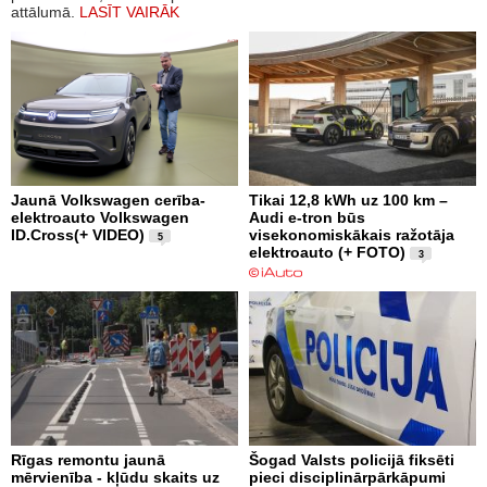
attālumā.
LASĪT VAIRĀK
Jaunā Volkswagen cerība-
Tikai 12,8 kWh uz 100 km –
elektroauto Volkswagen
Audi e-tron būs
ID.Cross(+ VIDEO)
visekonomiskākais ražotāja
5
elektroauto (+ FOTO)
3
Rīgas remontu jaunā
Šogad Valsts policijā fiksēti
mērvienība - kļūdu skaits uz
pieci disciplinārpārkāpumi