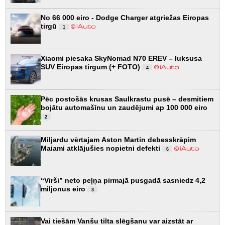
No 66 000 eiro - Dodge Charger atgriežas Eiropas
tirgū
1
Xiaomi piesaka SkyNomad N70 EREV – luksusa
SUV Eiropas tirgum (+ FOTO)
4
Pēc postošās krusas Saulkrastu pusē – desmitiem
bojātu automašīnu un zaudējumi ap 100 000 eiro
2
Miljardu vērtajam Aston Martin debesskrāpim
Maiami atklājušies nopietni defekti
6
“Virši” neto peļņa pirmajā pusgadā sasniedz 4,2
miljonus eiro
3
Vai tiešām Vanšu tilta slēgšanu var aizstāt ar