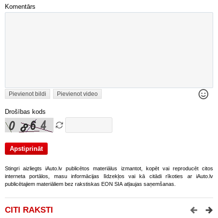
Komentārs
Pievienot bildi
Pievienot video
Drošības kods
Stingri aizliegts iAuto.lv publicētos materiālus izmantot, kopēt vai reproducēt citos
interneta portālos, masu informācijas līdzekļos vai kā citādi rīkoties ar iAuto.lv
publicētajiem materiāliem bez rakstiskas EON SIA atļaujas saņemšanas.
CITI RAKSTI