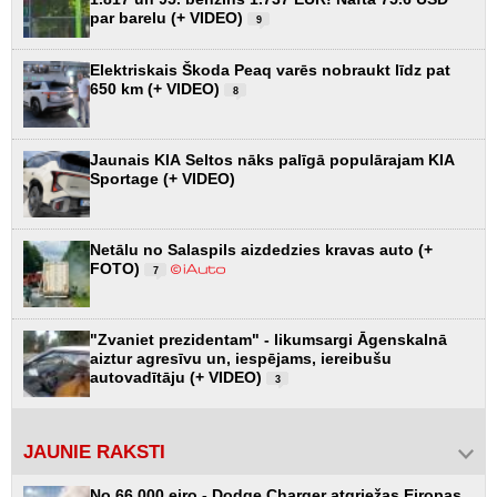
par barelu (+ VIDEO)
9
Elektriskais Škoda Peaq varēs nobraukt līdz pat
650 km (+ VIDEO)
8
Jaunais KIA Seltos nāks palīgā populārajam KIA
Sportage (+ VIDEO)
Netālu no Salaspils aizdedzies kravas auto (+
FOTO)
7
"Zvaniet prezidentam" - likumsargi Āgenskalnā
aiztur agresīvu un, iespējams, iereibušu
autovadītāju (+ VIDEO)
3
JAUNIE RAKSTI
No 66 000 eiro - Dodge Charger atgriežas Eiropas