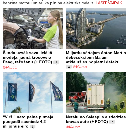
benzīna motoru un arī kā pilnībā elektrisks mdelis.
LASĪT VAIRĀK
Škoda uzsāk sava lielākā
Miljardu vērtajam Aston Martin
modeļa, jaunā krosovera
debesskrāpim Maiami
Peaq, ražošanu (+ FOTO)
atklājušies nopietni defekti
1
4
“Virši” neto peļņa pirmajā
Netālu no Salaspils aizdedzies
pusgadā sasniedz 4,2
kravas auto (+ FOTO)
7
miljonus eiro
1