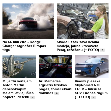
No 66 000 eiro - Dodge
Škoda uzsāk sava lielākā
2
Charger atgriežas Eiropas
modeļa, jaunā krosovera
K
tirgū
Peaq, ražošanu (+ FOTO)
B
1
p
Miljardu vērtajam
Arī Mercedes
Xiaomi piesaka
Aston Martin
atgriezīs fiziskās
SkyNomad N70
P
debesskrāpim
pogas, tomēr ekrāni
EREV – luksusa
s
Maiami atklājušies
dominēs
SUV Eiropas tirgum
p
6
nopietni defekti
(+ FOTO)
L
4
4
p
v
(