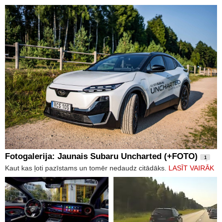
Fotogalerija: Jaunais Subaru Uncharted (+FOTO)
1
Kaut kas ļoti pazīstams un tomēr nedaudz citādāks.
LASĪT VAIRĀK