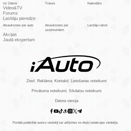
Uz Ūdens
Trases
Kalendārs
Video&TV
Forums
Lasītāju pieredze
Atsauksmes par auto
Atsauksmes par
Lasītāju raksti
uzņēmumiem
Akcijas
Jautā ekspertam
Ziņo!
Reklāma
Kontakti
Lietošanas noteikumi
Privātuma noteikumi
Sīkdatņu noteikumi
Datora versija
Portālā publicētie autoru viedokļi var atšķirties no iAuto redakcijas viedokļa.