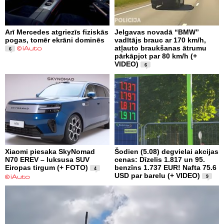
Arī Mercedes atgriezīs fiziskās
Jelgavas novadā “BMW”
pogas, tomēr ekrāni dominēs
vadītājs brauc ar 170 km/h,
atļauto braukšanas ātrumu
6
pārkāpjot par 80 km/h (+
VIDEO)
6
Xiaomi piesaka SkyNomad
Šodien (5.08) degvielai akcijas
N70 EREV – luksusa SUV
cenas: Dīzelis 1.817 un 95.
Eiropas tirgum (+ FOTO)
benzīns 1.737 EUR! Nafta 75.6
4
USD par barelu (+ VIDEO)
9