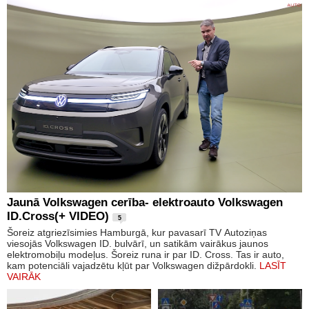
Jaunā Volkswagen cerība- elektroauto Volkswagen
ID.Cross(+ VIDEO)
5
Šoreiz atgriezīsimies Hamburgā, kur pavasarī TV Autoziņas
viesojās Volkswagen ID. bulvārī, un satikām vairākus jaunos
elektromobiļu modeļus. Šoreiz runa ir par ID. Cross. Tas ir auto,
kam potenciāli vajadzētu kļūt par Volkswagen dižpārdokli.
LASĪT
VAIRĀK