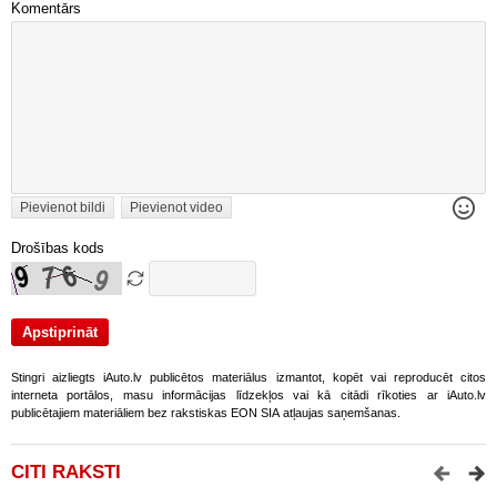
Komentārs
Pievienot bildi
Pievienot video
Drošības kods
Stingri aizliegts iAuto.lv publicētos materiālus izmantot, kopēt vai reproducēt citos
interneta portālos, masu informācijas līdzekļos vai kā citādi rīkoties ar iAuto.lv
publicētajiem materiāliem bez rakstiskas EON SIA atļaujas saņemšanas.
CITI RAKSTI