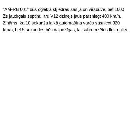
"AM-RB 001" būs oglekļa šķiedras šasija un virsbūve, bet 1000
Zs jaudīgais septiņu litru V12 dzinējs ļaus pārsniegt 400 km/h.
Zināms, ka 10 sekunžu laikā automašīna varēs sasniegt 320
km/h, bet 5 sekundes būs vajadzīgas, lai sabremzētos līdz nullei.