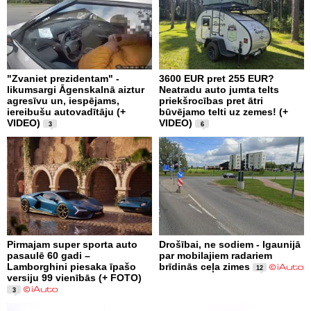
"Zvaniet prezidentam" -
3600 EUR pret 255 EUR?
likumsargi Āgenskalnā aiztur
Neatradu auto jumta telts
agresīvu un, iespējams,
priekšrocības pret ātri
iereibušu autovadītāju (+
būvējamo telti uz zemes! (+
VIDEO)
VIDEO)
3
6
Pirmajam super sporta auto
Drošībai, ne sodiem - Igaunijā
pasaulē 60 gadi –
par mobilajiem radariem
Lamborghini piesaka īpašo
brīdinās ceļa zimes
12
versiju 99 vienībās (+ FOTO)
3