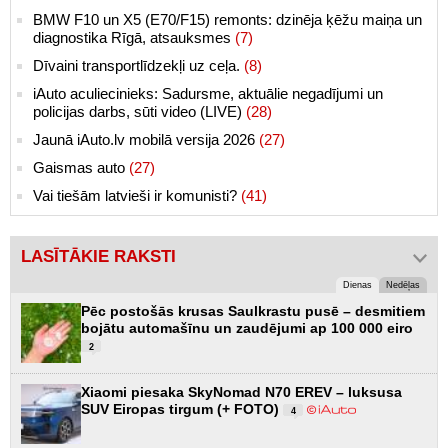
BMW F10 un X5 (E70/F15) remonts: dzinēja ķēžu maiņa un
diagnostika Rīgā, atsauksmes
(7)
Dīvaini transportlīdzekļi uz ceļa.
(8)
iAuto aculiecinieks: Sadursme, aktuālie negadījumi un
policijas darbs, sūti video (LIVE)
(28)
Jaunā iAuto.lv mobilā versija 2026
(27)
Gaismas auto
(27)
Vai tiešām latvieši ir komunisti?
(41)
LASĪTĀKIE RAKSTI
Dienas
Nedēļas
Pēc postošās krusas Saulkrastu pusē – desmitiem
bojātu automašīnu un zaudējumi ap 100 000 eiro
2
Xiaomi piesaka SkyNomad N70 EREV – luksusa
SUV Eiropas tirgum (+ FOTO)
4