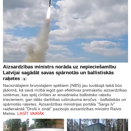
Aizsardzības ministrs norāda uz nepieciešamību
Latvijai sagādāt savas spārnotās un ballistiskās
raķetes
6
Nacionālajiem bruņotajiem spēkiem (NBS) jau tuvākajā laikā būs
jādomā, kā savā rīcībā iegūt gan efektīvas pretraķešu aizsardzības
sistēmas, kas spēj cīnīties ar ienaidnieka ballistisko raķešu
triecieniem, gan tālās darbības uzbrukuma ieročus - ballistiskās un
spārnotās raķetes, Aizsardzības ministrijas portāla "Sargs.lv"
raidierakstā "Droši ir zināt" paziņojis aizsardzības ministrs Raivis
Melnis.
LASĪT VAIRĀK