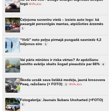
tirgū
Ceļojuma suvenīru vietā – izsists auto logs: kā
pasargāt personīgās mantas, atpūšoties ārzemēs
1
“Virši” neto peļņa pirmajā pusgadā sasniedz 4,2
miljonus eiro
1
Vai pāris minūtes ir riska vērtas? Ar apdzīšanu
saistīto avāriju skaits šogad pieaudzis par 66%
4
Škoda uzsāk sava lielākā modeļa, jaunā krosovera
Peaq, ražošanu (+ FOTO)
1
Fotogalerija: Jaunais Subaru Uncharted (+FOTO)
1