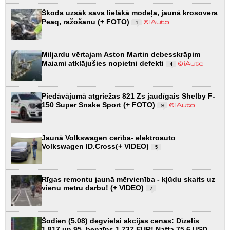
Škoda uzsāk sava lielākā modeļa, jaunā krosovera
Peaq, ražošanu (+ FOTO)
1
Miljardu vērtajam Aston Martin debesskrāpim
Maiami atklājušies nopietni defekti
4
Piedāvājumā atgriežas 821 Zs jaudīgais Shelby F-
150 Super Snake Sport (+ FOTO)
9
Jaunā Volkswagen cerība- elektroauto
Volkswagen ID.Cross(+ VIDEO)
5
Rīgas remontu jaunā mērvienība - kļūdu skaits uz
vienu metru darbu! (+ VIDEO)
7
Šodien (5.08) degvielai akcijas cenas: Dīzelis
1.817 un 95. benzīns 1.737 EUR! Nafta 75.6 USD