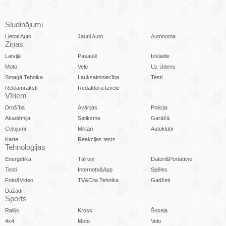
Sludinājumi
Lietoti Auto
Jauni Auto
Autonoma
Ziņas
Latvijā
Pasaulē
Izklaide
Moto
Velo
Uz Ūdens
Smagā Tehnika
Lauksaimniecība
Testi
Reklāmraksti
Redaktora Izvēle
Vīriem
Drošība
Avārijas
Policija
Akadēmija
Satiksme
Garāžā
Ceļojumi
Militāri
Autoklubi
Karte
Reakcijas tests
Tehnoloģijas
Enerģētika
Tālruņi
Datori&Portatīvie
Testi
Internets&App
Spēles
Foto&Video
TV&Cita Tehnika
Gadžeti
Dažādi
Sports
Rallijs
Kross
Šoseja
4x4
Moto
Velo