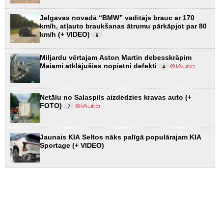
Jelgavas novadā “BMW” vadītājs brauc ar 170
km/h, atļauto braukšanas ātrumu pārkāpjot par 80
km/h (+ VIDEO)
6
Miljardu vērtajam Aston Martin debesskrāpim
Maiami atklājušies nopietni defekti
4
Netālu no Salaspils aizdedzies kravas auto (+
FOTO)
7
Jaunais KIA Seltos nāks palīgā populārajam KIA
Sportage (+ VIDEO)