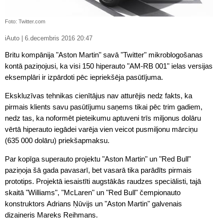
Foto: Twitter.com
iAuto | 6.decembris 2016 20:47
Britu kompānija "Aston Martin" savā "Twitter" mikroblogošanas
kontā paziņojusi, ka visi 150 hiperauto "AM-RB 001" ielas versijas
eksemplāri ir izpārdoti pēc iepriekšēja pasūtījuma.
Ekskluzīvas tehnikas cienītājus nav atturējis nedz fakts, ka
pirmais klients savu pasūtījumu saņems tikai pēc trim gadiem,
nedz tas, ka noformēt pieteikumu aptuveni trīs miljonus dolāru
vērtā hiperauto iegādei varēja vien veicot pusmiljonu mārciņu
(635 000 dolāru) priekšapmaksu.
Par kopīga superauto projektu "Aston Martin" un "Red Bull"
paziņoja šā gada pavasarī, bet vasarā tika parādīts pirmais
prototips. Projektā iesaistīti augstākās raudzes speciālisti, tajā
skaitā "Williams", "McLaren" un "Red Bull" čempionauto
konstruktors Adrians Ņūvijs un "Aston Martin" galvenais
dizaineris Mareks Reihmans.