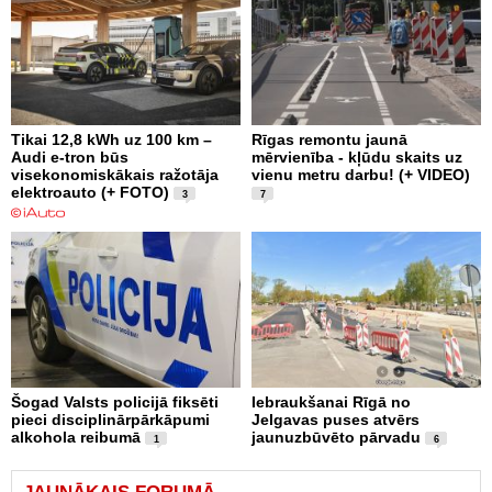
Tikai 12,8 kWh uz 100 km –
Rīgas remontu jaunā
Audi e-tron būs
mērvienība - kļūdu skaits uz
visekonomiskākais ražotāja
vienu metru darbu! (+ VIDEO)
elektroauto (+ FOTO)
3
7
Šogad Valsts policijā fiksēti
Iebraukšanai Rīgā no
pieci disciplinārpārkāpumi
Jelgavas puses atvērs
alkohola reibumā
jaunuzbūvēto pārvadu
1
6