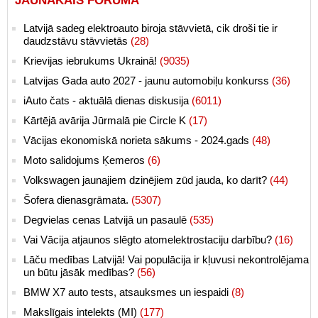
JAUNĀKAIS FORUMĀ
Latvijā sadeg elektroauto biroja stāvvietā, cik droši tie ir
daudzstāvu stāvvietās
(28)
Krievijas iebrukums Ukrainā!
(9035)
Latvijas Gada auto 2027 - jaunu automobiļu konkurss
(36)
iAuto čats - aktuālā dienas diskusija
(6011)
Kārtējā avārija Jūrmalā pie Circle K
(17)
Vācijas ekonomiskā norieta sākums - 2024.gads
(48)
Moto salidojums Ķemeros
(6)
Volkswagen jaunajiem dzinējiem zūd jauda, ko darīt?
(44)
Šofera dienasgrāmata.
(5307)
Degvielas cenas Latvijā un pasaulē
(535)
Vai Vācija atjaunos slēgto atomelektrostaciju darbību?
(16)
Lāču medības Latvijā! Vai populācija ir kļuvusi nekontrolējama
un būtu jāsāk medības?
(56)
BMW X7 auto tests, atsauksmes un iespaidi
(8)
Makslīgais intelekts (MI)
(177)