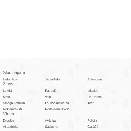
Sludinājumi
Lietoti Auto
Jauni Auto
Autonoma
Ziņas
Latvijā
Pasaulē
Izklaide
Moto
Velo
Uz Ūdens
Smagā Tehnika
Lauksaimniecība
Testi
Reklāmraksti
Redaktora Izvēle
Vīriem
Drošība
Avārijas
Policija
Akadēmija
Satiksme
Garāžā