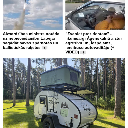
Aizsardzības ministrs norāda
"Zvaniet prezidentam" -
uz nepieciešamību Latvijai
likumsargi Āgenskalnā aiztur
sagādāt savas spārnotās un
agresīvu un, iespējams,
ballistiskās raķetes
iereibušu autovadītāju (+
5
VIDEO)
3