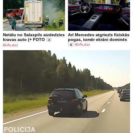
Netālu no Salaspils aizdedzies
Arī Mercedes atgriezīs fiziskās
kravas auto (+ FOTO
pogas, tomēr ekrāni dominēs
2
6