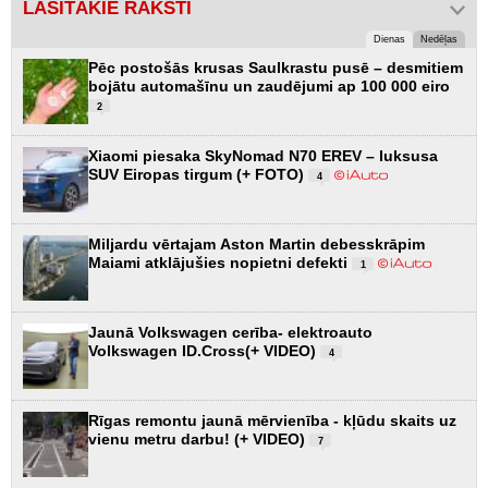
LASĪTĀKIE RAKSTI
Dienas
Nedēļas
Pēc postošās krusas Saulkrastu pusē – desmitiem
bojātu automašīnu un zaudējumi ap 100 000 eiro
2
Xiaomi piesaka SkyNomad N70 EREV – luksusa
SUV Eiropas tirgum (+ FOTO)
4
Miljardu vērtajam Aston Martin debesskrāpim
Maiami atklājušies nopietni defekti
1
Jaunā Volkswagen cerība- elektroauto
Volkswagen ID.Cross(+ VIDEO)
4
Rīgas remontu jaunā mērvienība - kļūdu skaits uz
vienu metru darbu! (+ VIDEO)
7