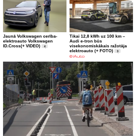
Jaunā Volkswagen cerība-
Tikai 12,8 kWh uz 100 km –
elektroauto Volkswagen
Audi e-tron būs
ID.Cross(+ VIDEO)
visekonomiskākais ražotāja
4
elektroauto (+ FOTO)
3