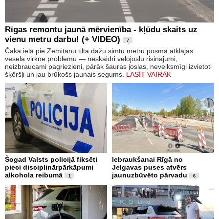
Rīgas remontu jaunā mērvienība - kļūdu skaits uz
vienu metru darbu! (+ VIDEO)
7
Čaka ielā pie Zemitānu tilta dažu simtu metru posmā atklājas
vesela virkne problēmu — neskaidri velojoslu risinājumi,
neizbraucami pagriezieni, pārāk šauras joslas, neveiksmīgi izvietoti
šķēršļi un jau brūkošs jaunais segums.
LASĪT VAIRĀK
Šogad Valsts policijā fiksēti
Iebraukšanai Rīgā no
pieci disciplinārpārkāpumi
Jelgavas puses atvērs
alkohola reibumā
jaunuzbūvēto pārvadu
1
6