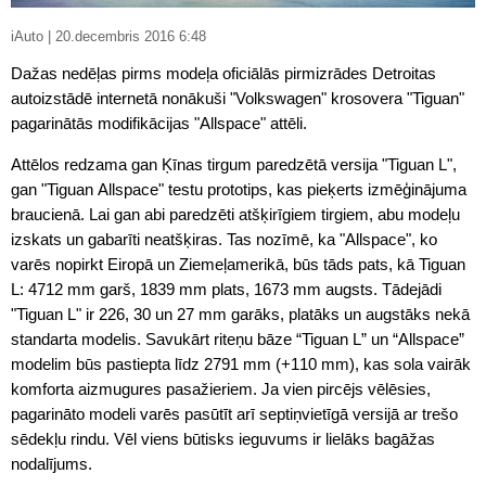
iAuto | 20.decembris 2016 6:48
Dažas nedēļas pirms modeļa oficiālās pirmizrādes Detroitas
autoizstādē internetā nonākuši "Volkswagen" krosovera "Tiguan"
pagarinātās modifikācijas "Allspace" attēli.
Attēlos redzama gan Ķīnas tirgum paredzētā versija "Tiguan L",
gan "Tiguan Allspace" testu prototips, kas pieķerts izmēģinājuma
braucienā. Lai gan abi paredzēti atšķirīgiem tirgiem, abu modeļu
izskats un gabarīti neatšķiras. Tas nozīmē, ka "Allspace", ko
varēs nopirkt Eiropā un Ziemeļamerikā, būs tāds pats, kā Tiguan
L: 4712 mm garš, 1839 mm plats, 1673 mm augsts. Tādejādi
"Tiguan L" ir 226, 30 un 27 mm garāks, platāks un augstāks nekā
standarta modelis. Savukārt riteņu bāze “Tiguan L” un “Allspace”
modelim būs pastiepta līdz 2791 mm (+110 mm), kas sola vairāk
komforta aizmugures pasažieriem. Ja vien pircējs vēlēsies,
pagarināto modeli varēs pasūtīt arī septiņvietīgā versijā ar trešo
sēdekļu rindu. Vēl viens būtisks ieguvums ir lielāks bagāžas
nodalījums.