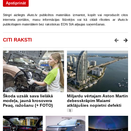
Stingri aizliegts iAuto.lv publicētos materiālus izmantot, kopēt vai reproducēt citos
interneta portālos, masu informācijas līdzekļos vai kā citādi rīkoties ar iAuto.lv
publicētajiem materiāliem bez rakstiskas EON SIA atļaujas saņemšanas.
CITI RAKSTI
Škoda uzsāk sava lielākā
Miljardu vērtajam Aston Martin
P
modeļa, jaunā krosovera
debesskrāpim Maiami
D
Peaq, ražošanu (+ FOTO)
atklājušies nopietni defekti
k
1