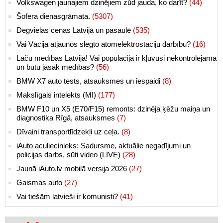
Volkswagen jaunajiem dzinējiem zūd jauda, ko darīt?
(44)
Šofera dienasgrāmata.
(5307)
Degvielas cenas Latvijā un pasaulē
(535)
Vai Vācija atjaunos slēgto atomelektrostaciju darbību?
(16)
Lāču medības Latvijā! Vai populācija ir kļuvusi nekontrolējama
un būtu jāsāk medības?
(56)
BMW X7 auto tests, atsauksmes un iespaidi
(8)
Makslīgais intelekts (MI)
(177)
BMW F10 un X5 (E70/F15) remonts: dzinēja ķēžu maiņa un
diagnostika Rīgā, atsauksmes
(7)
Dīvaini transportlīdzekļi uz ceļa.
(8)
iAuto aculiecinieks: Sadursme, aktuālie negadījumi un
policijas darbs, sūti video (LIVE)
(28)
Jaunā iAuto.lv mobilā versija 2026
(27)
Gaismas auto
(27)
Vai tiešām latvieši ir komunisti?
(41)