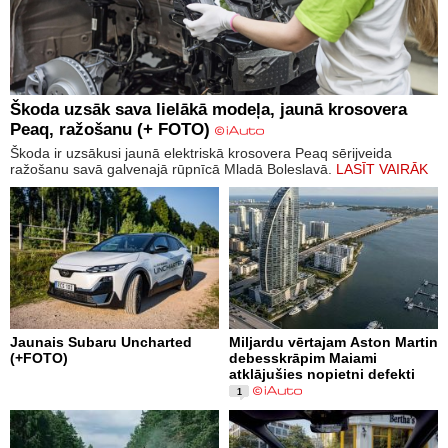
Škoda uzsāk sava lielākā modeļa, jaunā krosovera
Peaq, ražošanu (+ FOTO)
Škoda ir uzsākusi jaunā elektriskā krosovera Peaq sērijveida
ražošanu savā galvenajā rūpnīcā Mladā Boleslavā.
LASĪT VAIRĀK
Jaunais Subaru Uncharted
Miljardu vērtajam Aston Martin
(+FOTO)
debesskrāpim Maiami
atklājušies nopietni defekti
1