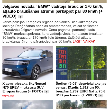
Jelgavas novadā “BMW” vadītājs brauc ar 170 km/h,
atļauto braukšanas ātrumu pārkāpjot par 80 km/h (+
VIDEO)
2
Valsts policijas Zemgales reģiona pārvaldes Dienvidzemgales
iecirkņa Reaģēšanas nodaļas amatpersonas, veicot satiksmes
uzraudzību Jelgavas novadā, Cenu pagastā, pamanīja kādu
“BMW” markas spēkratu, kura vadītājs vietā, kur atļauts braukt ar
90 km/h, brauca ar 170 km/h lielu ātrumu, tādējādi atļauto
braukšanas ātrumu pārsniedzot par 80 km/h.
LASĪT VAIRĀK
Xiaomi piesaka SkyNomad
Šodien (5.08) degvielai akcijas
N70 EREV – luksusa SUV
cenas: Dīzelis 1.817 un 95.
Eiropas tirgum (+ FOTO)
benzīns 1.737 EUR! Nafta 75.6
4
USD par barelu (+ VIDEO)
9