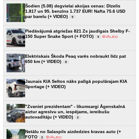
Šodien (5.08) degvielai akcijas cenas: Dīzelis
1.817 un 95. benzīns 1.737 EUR! Nafta 75.6 USD
par barelu (+ VIDEO)
9
Piedāvājumā atgriežas 821 Zs jaudīgais Shelby F-
150 Super Snake Sport (+ FOTO)
9
Elektriskais Škoda Peaq varēs nobraukt līdz pat
650 km (+ VIDEO)
8
Jaunais KIA Seltos nāks palīgā populārajam KIA
Sportage (+ VIDEO)
"Zvaniet prezidentam" - likumsargi Āgenskalnā
aiztur agresīvu un, iespējams, iereibušu
autovadītāju (+ VIDEO)
3
Netālu no Salaspils aizdedzies kravas auto (+
FOTO
2