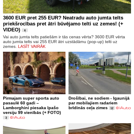
3600 EUR pret 255 EUR? Neatradu auto jumta telts
priekšrocības pret ātri būvējamo telti uz zemes! (+
VIDEO)
6
Vai auto jumta telts patiešām ir tās cenas vērta? 3600 EUR vērta
auto jumta telts vai 255 EUR ātri uzstādāmu (pop-up) telti uz
zemes.
LASĪT VAIRĀK
Pirmajam super sporta auto
Drošībai, ne sodiem - Igaunijā
pasaulē 60 gadi –
par mobilajiem radariem
Lamborghini piesaka īpašo
brīdinās ceļa zimes
12
versiju 99 vienībās (+ FOTO)
3