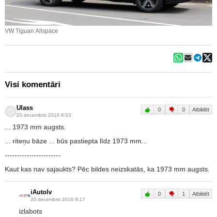
VW Tiguan Allspace
Visi komentāri
Ulass
0
0
Atbildēt
20.decembris 2016 8:03
... 1973 mm augsts.
... riteņu bāze ... būs pastiepta līdz 1973 mm...
-----------------------
Kaut kas nav sajaukts? Pēc bildes neizskatās, ka 1973 mm augsts.
iAutolv
0
1
Atbildēt
20.decembris 2016 8:17
izlabots