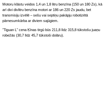
Motoru klāstu veidos 1,4 un 1,8 litru benzīna (150 un 180 Zs), kā
arī divi divlitru benzīna motori ar 186 un 220 Zs jaudu, bet
transmisiju izvēlē – sešu vai septiņu pakāpju robotizētā
pārnesumkārba ar diviem sajūgiem.
"Tiguan L" cena Ķīnas tirgū būs 211,8 līdz 315,8 tūkstošu juaņu
robežās (30,7 līdz 45,7 tūkstoši dolāru).