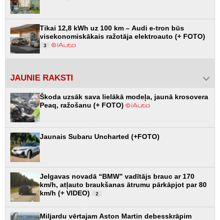
Tikai 12,8 kWh uz 100 km – Audi e-tron būs
visekonomiskākais ražotāja elektroauto (+ FOTO)
3
JAUNIE RAKSTI
Škoda uzsāk sava lielākā modeļa, jaunā krosovera
Peaq, ražošanu (+ FOTO)
Jaunais Subaru Uncharted (+FOTO)
Jelgavas novadā “BMW” vadītājs brauc ar 170
km/h, atļauto braukšanas ātrumu pārkāpjot par 80
km/h (+ VIDEO)
2
Miljardu vērtajam Aston Martin debesskrāpim