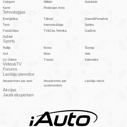
Ceļojumi
Militāri
Autoklubi
Karte
Reakcijas tests
Tehnoloģijas
Enerģētika
Tālruņi
Datori&Portatīvie
Testi
Internets&App
Spēles
Foto&Video
TV&Cita Tehnika
Gadžeti
Dažādi
Sports
Rallijs
Kross
Šoseja
4x4
Moto
Velo
Uz Ūdens
Trases
Kalendārs
Video&TV
Forums
Lasītāju pieredze
Atsauksmes par auto
Atsauksmes par
Lasītāju raksti
uzņēmumiem
Akcijas
Jautā ekspertam