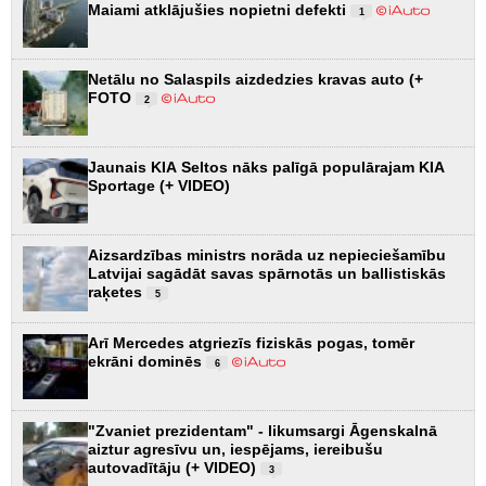
Maiami atklājušies nopietni defekti
1
Netālu no Salaspils aizdedzies kravas auto (+
FOTO
2
Jaunais KIA Seltos nāks palīgā populārajam KIA
Sportage (+ VIDEO)
Aizsardzības ministrs norāda uz nepieciešamību
Latvijai sagādāt savas spārnotās un ballistiskās
raķetes
5
Arī Mercedes atgriezīs fiziskās pogas, tomēr
ekrāni dominēs
6
"Zvaniet prezidentam" - likumsargi Āgenskalnā
aiztur agresīvu un, iespējams, iereibušu
autovadītāju (+ VIDEO)
3