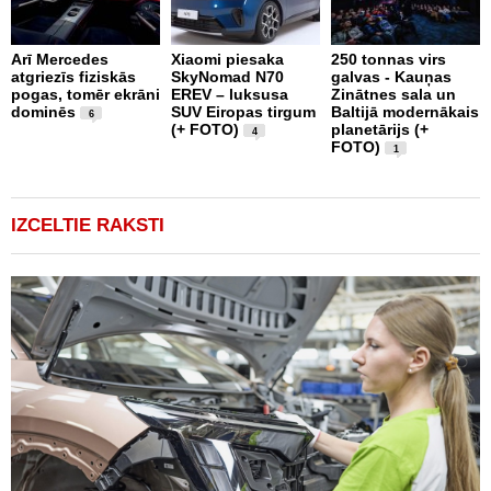
Arī Mercedes
Xiaomi piesaka
250 tonnas virs
atgriezīs fiziskās
SkyNomad N70
galvas - Kauņas
T
pogas, tomēr ekrāni
EREV – luksusa
Zinātnes sala un
1
dominēs
SUV Eiropas tirgum
Baltijā modernākais
t
6
(+ FOTO)
planetārijs (+
v
4
FOTO)
r
1
(
IZCELTIE RAKSTI