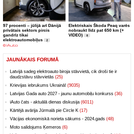
97 procenti – jūlijā arī Dānijā
Elektriskais Škoda Peaq varēs
privātais sektors pircis
nobraukt līdz pat 650 km (+
gandrīz tikai
VIDEO)
8
elektroautomobiļus
2
JAUNĀKAIS FORUMĀ
Latvijā sadeg elektroauto biroja stāvvietā, cik droši tie ir
daudzstāvu stāvvietās
(25)
Krievijas iebrukums Ukrainā!
(9035)
Latvijas Gada auto 2027 - jaunu automobiļu konkurss
(36)
iAuto čats - aktuālā dienas diskusija
(6011)
Kārtējā avārija Jūrmalā pie Circle K
(17)
Vācijas ekonomiskā norieta sākums - 2024.gads
(48)
Moto salidojums Ķemeros
(6)