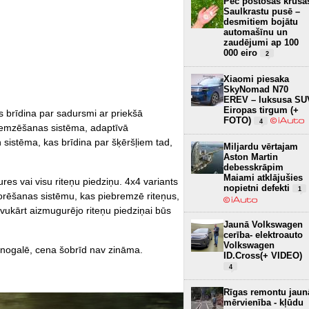
Pēc postošās krusa
Saulkrastu pusē –
desmitiem bojātu
automašīnu un
zaudējumi ap 100
000 eiro
2
Xiaomi piesaka
SkyNomad N70
EREV – luksusa SU
Eiropas tirgum (+
as brīdina par sadursmi ar priekšā
FOTO)
4
bremzēšanas sistēma, adaptīvā
n sistēma, kas brīdina par šķēršļiem tad,
Miljardu vērtajam
Aston Martin
debesskrāpim
Maiami atklājušies
ures vai visu riteņu piedziņu. 4x4 variants
nopietni defekti
1
rēšanas sistēmu, kas piebremzē riteņus,
vukārt aizmugurējo riteņu piedziņai būs
Jaunā Volkswagen
cerība- elektroauto
Volkswagen
 nogalē, cena šobrīd nav zināma.
ID.Cross(+ VIDEO)
4
Rīgas remontu jaun
mērvienība - kļūdu