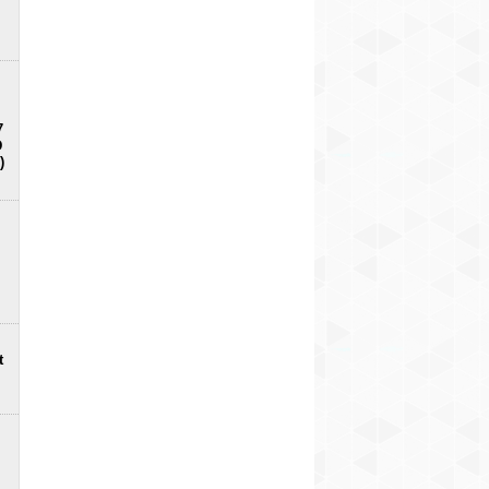
7
D
)
t