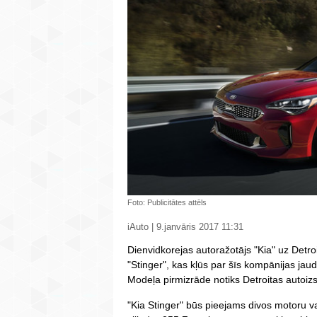
Foto: Publicitātes attēls
iAuto | 9.janvāris 2017 11:31
Dienvidkorejas autoražotājs "Kia" uz Detro
"Stinger", kas kļūs par šīs kompānijas ja
Modeļa pirmizrāde notiks Detroitas autoiz
"Kia Stinger" būs pieejams divos motoru va