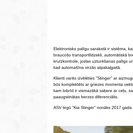
Elektronisko palīgu sarakstā ir sistēma, k
braucošo transportlīdzekli, automātiskā 
kruīzkontrole, joslas uzturēšanas palīgs u
kad automašīna virzās atpakaļgaitā.
Klienti varēs izvēlēties "Stinger" ar aizmug
būs komplektēts ar griezes momenta vekto
kam tobrīd ir vismazākā saķere ar ceļu, sa
paaugstinātas berzes diferenciālis.
ASV tirgū "Kia Stinger" nonāks 2017.gada