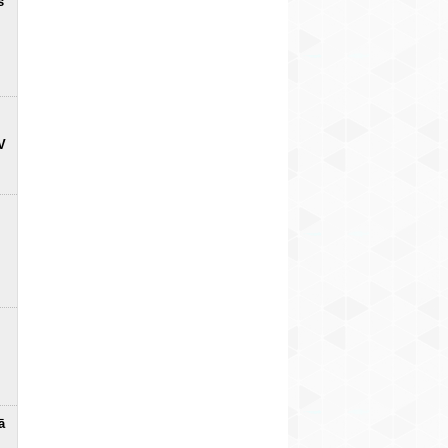
s
V
ā