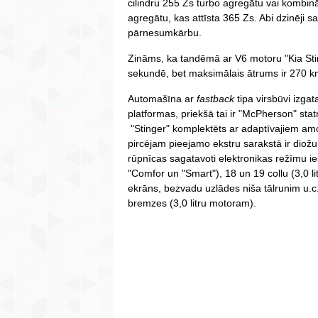
cilindru 255 Zs turbo agregātu vai kombināci
agregātu, kas attīsta 365 Zs. Abi dzinēji 
pārnesumkārbu.
Zināms, ka tandēmā ar V6 motoru "Kia Stin
sekundē, bet maksimālais ātrums ir 270 k
Automašīna ar
fastback
tipa virsbūvi izga
platformas, priekšā tai ir "McPherson" sta
"Stinger" komplektēts ar adaptīvajiem amor
pircējam pieejamo ekstru sarakstā ir diožu
rūpnīcas sagatavoti elektronikas režīmu ies
"Comfor un "Smart"), 18 un 19 collu (3,0 li
ekrāns, bezvadu uzlādes niša tālrunim u.c
bremzes (3,0 litru motoram).