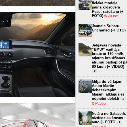
lielākā modeļa,
jaunā krosovera
Peaq, ražošanu (+
FOTO)
Jaunais Subaru
Uncharted (+FOTO)
Jelgavas novadā
“BMW” vadītājs
brauc ar 170 km/h,
atļauto braukšanas
ātrumu pārkāpjot pa
80 km/h (+ VIDEO)
2
Miljardu vērtajam
Aston Martin
debesskrāpim
Maiami atklājušies
nopietni defekti
1
Netālu no Salaspils
aizdedzies kravas
auto (+ FOTO
2