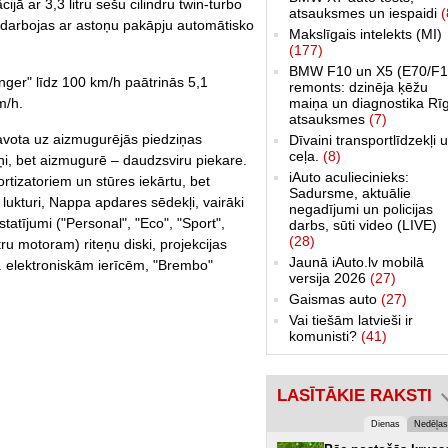
jā ar 3,3 litru sešu cilindru twin-turbo
atsauksmes un iespaidi
(
sadarbojas ar astoņu pakāpju automātisko
Makslīgais intelekts (MI)
(177)
BMW F10 un X5 (E70/F1
ger" līdz 100 km/h paātrinās 5,1
remonts: dzinēja ķēžu
m/h.
maiņa un diagnostika Rī
atsauksmes
(7)
tavota uz aizmugurējās piedziņas
Dīvaini transportlīdzekļi 
ceļa.
(8)
tņi, bet aizmugurē – daudzsviru piekare.
iAuto aculiecinieks:
tizatoriem un stūres iekārtu, bet
Sadursme, aktuālie
 lukturi, Nappa apdares sēdekļi, vairāki
negadījumi un policijas
tatījumi ("Personal", "Eco", "Sport",
darbs, sūti video (LIVE)
(28)
tru motoram) riteņu diski, projekcijas
Jaunā iAuto.lv mobilā
. elektroniskām ierīcēm, "Brembo"
versija 2026
(27)
Gaismas auto
(27)
Vai tiešām latvieši ir
komunisti?
(41)
LASĪTĀKIE RAKSTI
Dienas
Nedēļas