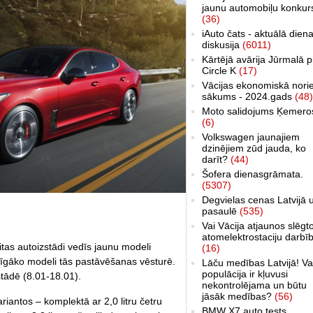
jaunu automobiļu konkur
(36)
iAuto čats - aktuālā dien
diskusija
(6011)
Kārtējā avārija Jūrmalā p
Circle K
(17)
Vācijas ekonomiskā nori
sākums - 2024.gads
(48)
Moto salidojums Ķemero
(6)
Volkswagen jaunajiem
dzinējiem zūd jauda, ko
darīt?
(44)
Šofera dienasgrāmata.
(5307)
Degvielas cenas Latvijā 
pasaulē
(535)
Vai Vācija atjaunos slēgt
atomelektrostaciju darbī
itas autoizstādi vedīs jaunu modeli
(16)
udīgāko modeli tās pastāvēšanas vēsturē.
Lāču medības Latvijā! Va
populācija ir kļuvusi
stādē (8.01-18.01).
nekontrolējama un būtu
jāsāk medības?
(56)
riantos – komplektā ar 2,0 litru četru
BMW X7 auto tests,