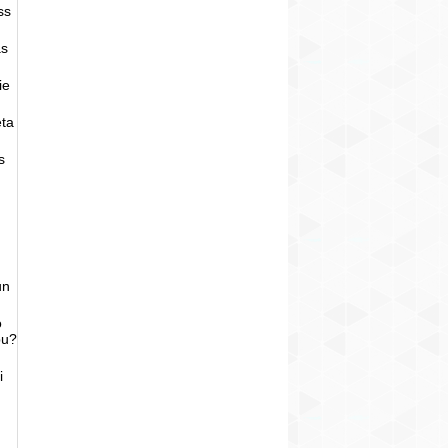
ss
as
ie
eta
s
un
o
bu?
i