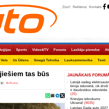
Ziņo!
Reklāma
Kontakti
loģijas
Sports
Video&TV
Forums
Lasītāju pieredze
Ak
Velo
Uz Ūdens
Smagā Tehnika
Lauksaimniecība
Testi
ejiešiem tas būs
JAUNĀKAIS FORUM
Latvijā sadeg elektroauto
2
biroja stāvvietā, cik droši 
ir daudzstāvu stāvvietās
(25)
Krievijas iebrukums
Ukrainā!
(9035)
Latvijas Gada auto 2027 