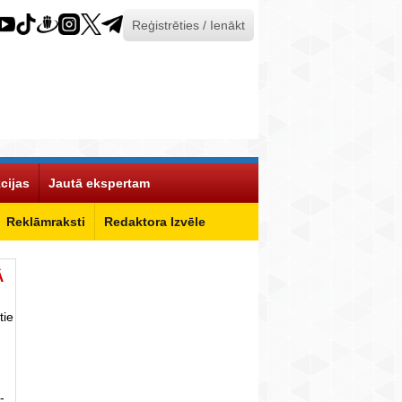
Reģistrēties / Ienākt
cijas
Jautā ekspertam
Reklāmraksti
Redaktora Izvēle
Ā
tie
-