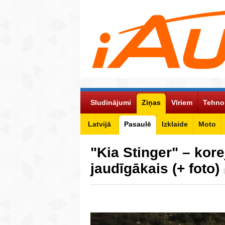
Sludinājumi
Ziņas
Vīriem
Tehno
Latvijā
Pasaulē
Izklaide
Moto
"Kia Stinger" – kor
jaudīgākais (+ foto)