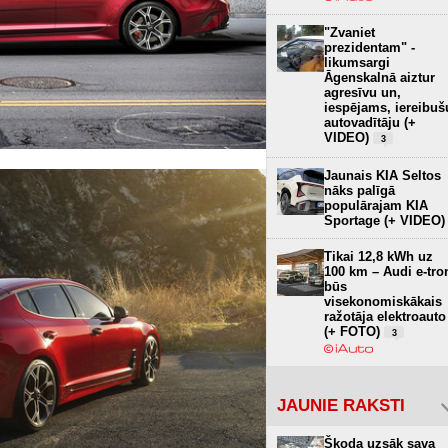
"Zvaniet
prezidentam" -
likumsargi
Āgenskalnā aiztur
agresīvu un,
iespējams, iereibuš
autovadītāju (+
VIDEO)
3
Jaunais KIA Seltos
nāks palīgā
populārajam KIA
Sportage (+ VIDEO)
Tikai 12,8 kWh uz
100 km – Audi e-tro
būs
visekonomiskākais
ražotāja elektroauto
(+ FOTO)
3
JAUNIE RAKSTI
Škoda uzsāk sava