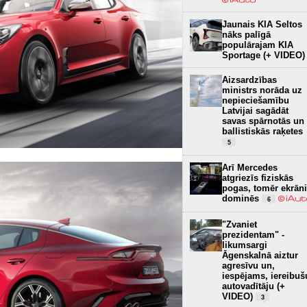
Jaunais KIA Seltos
nāks palīgā
populārajam KIA
Sportage (+ VIDEO)
Aizsardzības
ministrs norāda uz
nepieciešamību
Latvijai sagādāt
savas spārnotās un
ballistiskās raķetes
5
Arī Mercedes
atgriezīs fiziskās
pogas, tomēr ekrāni
dominēs
6
"Zvaniet
prezidentam" -
likumsargi
Āgenskalnā aiztur
agresīvu un,
iespējams, iereibuš
autovadītāju (+
VIDEO)
3