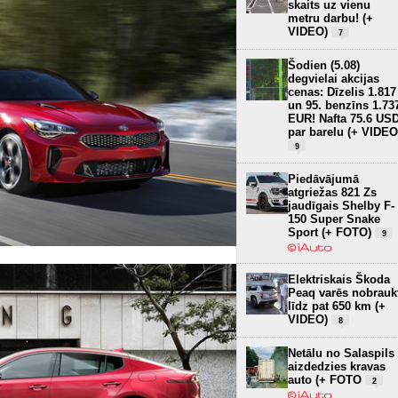
skaits uz vienu
metru darbu! (+
VIDEO)
7
Šodien (5.08)
degvielai akcijas
cenas: Dīzelis 1.817
un 95. benzīns 1.73
EUR! Nafta 75.6 US
par barelu (+ VIDEO
9
Piedāvājumā
atgriežas 821 Zs
jaudīgais Shelby F-
150 Super Snake
Sport (+ FOTO)
9
Elektriskais Škoda
Peaq varēs nobrauk
līdz pat 650 km (+
VIDEO)
8
Netālu no Salaspils
aizdedzies kravas
auto (+ FOTO
2