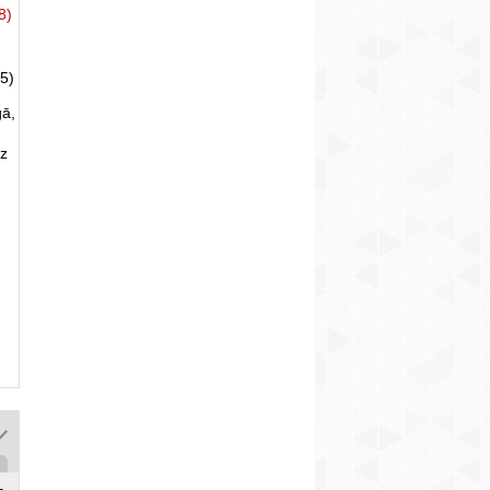
8)
5)
gā,
uz