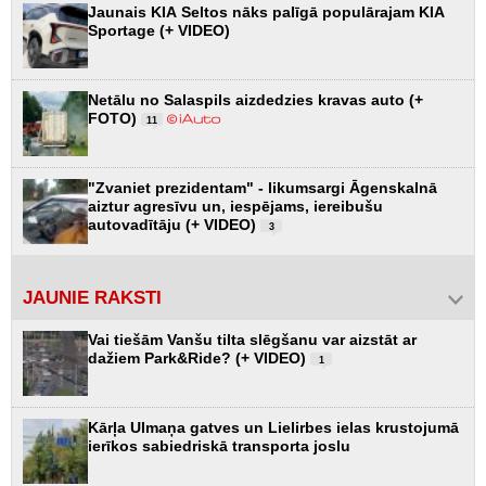
Jaunais KIA Seltos nāks palīgā populārajam KIA
Sportage (+ VIDEO)
Netālu no Salaspils aizdedzies kravas auto (+
FOTO)
11
"Zvaniet prezidentam" - likumsargi Āgenskalnā
aiztur agresīvu un, iespējams, iereibušu
autovadītāju (+ VIDEO)
3
JAUNIE RAKSTI
Vai tiešām Vanšu tilta slēgšanu var aizstāt ar
dažiem Park&Ride? (+ VIDEO)
1
Kārļa Ulmaņa gatves un Lielirbes ielas krustojumā
ierīkos sabiedriskā transporta joslu