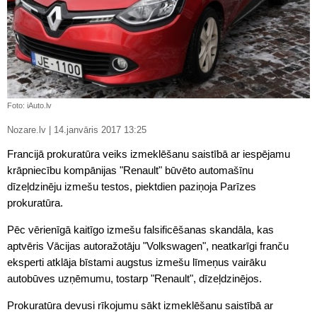
Foto: iAuto.lv
Nozare.lv | 14.janvāris 2017 13:25
Francijā prokuratūra veiks izmeklēšanu saistībā ar iespējamu
krāpniecību kompānijas "Renault" būvēto automašīnu
dīzeļdzinēju izmešu testos, piektdien paziņoja Parīzes
prokuratūra.
Pēc vērienīgā kaitīgo izmešu falsificēšanas skandāla, kas
aptvēris Vācijas autoražotāju "Volkswagen", neatkarīgi franču
eksperti atklāja bīstami augstus izmešu līmeņus vairāku
autobūves uzņēmumu, tostarp "Renault", dīzeļdzinējos.
Prokuratūra devusi rīkojumu sākt izmeklēšanu saistībā ar