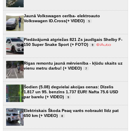
Jaunā Volkswagen cerība- elektroauto
Volkswagen ID.Cross(+ VIDEO)
5
Piedāvājumā atgriežas 821 Zs jaudīgais Shelby F-
150 Super Snake Sport (+ FOTO)
9
Rīgas remontu jaunā mērvienība - kļūdu skaits uz
vienu metru darbu! (+ VIDEO)
7
Šodien (5.08) degvielai akcijas cenas: Dīzelis
1.817 un 95. benzīns 1.737 EUR! Nafta 75.6 USD
par barelu (+ VIDEO)
9
Elektriskais Škoda Peaq varēs nobraukt līdz pat
650 km (+ VIDEO)
8