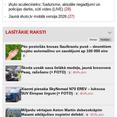
iAuto aculiecinieks: Sadursme, aktuālie negadījumi un
policijas darbs, sūti video (LIVE)
(28)
Jaunā iAuto.lv mobilā versija 2026
(27)
LASĪTĀKIE RAKSTI
Dienas
Nedēļas
Pēc postošās krusas Saulkrastu pusē – desmitiem
bojātu automašīnu un zaudējumi ap 100 000 eiro
2
Škoda uzsāk sava lielākā modeļa, jaunā krosovera
Peaq, ražošanu (+ FOTO)
1
Xiaomi piesaka SkyNomad N70 EREV – luksusa
SUV Eiropas tirgum (+ FOTO)
4
Miljardu vērtajam Aston Martin debesskrāpim
Maiami atklājušies nopietni defekti
6