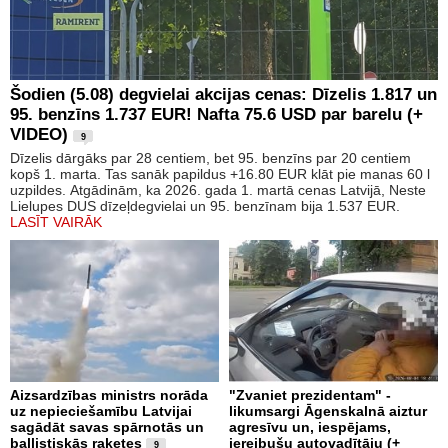
Šodien (5.08) degvielai akcijas cenas: Dīzelis 1.817 un
95. benzīns 1.737 EUR! Nafta 75.6 USD par barelu (+
VIDEO)
9
Dīzelis dārgāks par 28 centiem, bet 95. benzīns par 20 centiem
kopš 1. marta. Tas sanāk papildus +16.80 EUR klāt pie manas 60 l
uzpildes. Atgādinām, ka 2026. gada 1. martā cenas Latvijā, Neste
Lielupes DUS dīzeļdegvielai un 95. benzīnam bija 1.537 EUR.
LASĪT VAIRĀK
Aizsardzības ministrs norāda
"Zvaniet prezidentam" -
uz nepieciešamību Latvijai
likumsargi Āgenskalnā aiztur
sagādāt savas spārnotās un
agresīvu un, iespējams,
ballistiskās raķetes
iereibušu autovadītāju (+
9