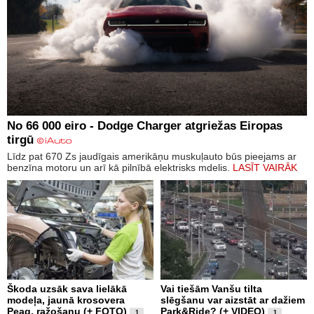
No 66 000 eiro - Dodge Charger atgriežas Eiropas
tirgū
Līdz pat 670 Zs jaudīgais amerikāņu muskuļauto būs pieejams ar
benzīna motoru un arī kā pilnībā elektrisks mdelis.
LASĪT VAIRĀK
Škoda uzsāk sava lielākā
Vai tiešām Vanšu tilta
modeļa, jaunā krosovera
slēgšanu var aizstāt ar dažiem
Peaq, ražošanu (+ FOTO)
Park&Ride? (+ VIDEO)
1
1