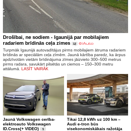
Drošībai, ne sodiem - Igaunijā par mobilajiem
radariem brīdinās ceļa zimes
12
Turpmāk Igaunijā autovadītājus pirms mobilajiem ātruma radariem
brīdinās ar speciālām ceļa zīmēm. Jaunā kārtība paredz, ka ārpus
apdzīvotām vietām brīdinājuma zīmes jāizvieto 300–500 metrus
pirms radara, savukārt pilsētās un ciemos – 150–300 metru
attālumā.
LASĪT VAIRĀK
Jaunā Volkswagen cerība-
Tikai 12,8 kWh uz 100 km –
elektroauto Volkswagen
Audi e-tron būs
ID.Cross(+ VIDEO)
visekonomiskākais ražotāja
5