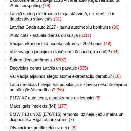
Eksotiskie auto Latvijā 2026 – varenauto Rīgā, reti auto un
iAuto carspotting
(79)
Latvijā sadeg elektroauto biroja stāvvietā, cik droši tie ir
daudzstāvu stāvvietās
(31)
Latvijas Gada auto 2027 - jaunu automobiļu konkurss
(36)
iAuto čats - aktuālā dienas diskusija
(6011)
Vācijas ekonomiskā norieta sākums - 2024.gads
(48)
Volkswagen jaunajiem dzinējiem zūd jauda, ko darīt?
(44)
Šofera dienasgrāmata.
(5307)
Degvielas cenas Latvijā un pasaulē
(535)
Vai Vācija atjaunos slēgto atomelektrostaciju darbību?
(16)
Lāču medības Latvijā! Vai populācija ir kļuvusi nekontrolējama
un būtu jāsāk medības?
(56)
BMW X7 auto tests, atsauksmes un iespaidi
(8)
Makslīgais intelekts (MI)
(177)
BMW F10 un X5 (E70/F15) remonts: dzinēja ķēžu maiņa un
diagnostika Rīgā, atsauksmes
(7)
Dīvaini transportlīdzekļi uz ceļa.
(8)