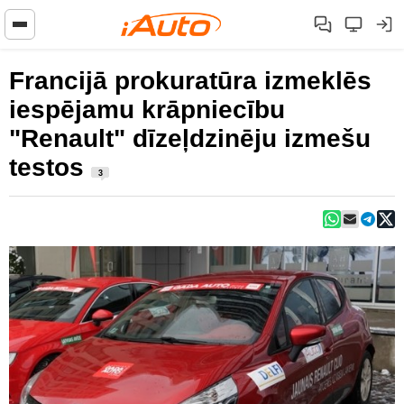
Francijā prokuratūra izmeklēs
iespējamu krāpniecību
"Renault" dīzeļdzinēju izmešu
testos
3