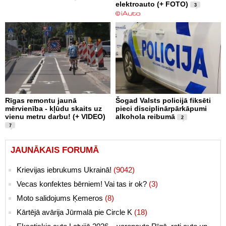
elektroauto (+ FOTO)
3
Rīgas remontu jaunā
Šogad Valsts policijā fiksēti
mērvienība - kļūdu skaits uz
pieci disciplinārpārkāpumi
vienu metru darbu! (+ VIDEO)
alkohola reibumā
2
7
JAUNĀKAIS FORUMĀ
Krievijas iebrukums Ukrainā!
(9042)
Vecas konfektes bērniem! Vai tas ir ok?
(3)
Moto salidojums Ķemeros
(8)
Kārtējā avārija Jūrmalā pie Circle K
(18)