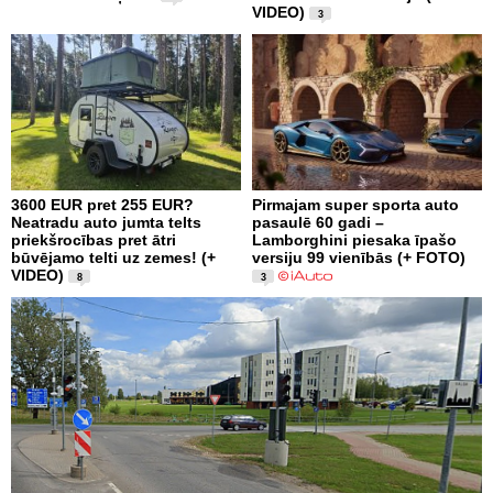
VIDEO)
3
3600 EUR pret 255 EUR?
Pirmajam super sporta auto
Neatradu auto jumta telts
pasaulē 60 gadi –
priekšrocības pret ātri
Lamborghini piesaka īpašo
būvējamo telti uz zemes! (+
versiju 99 vienībās (+ FOTO)
VIDEO)
8
3