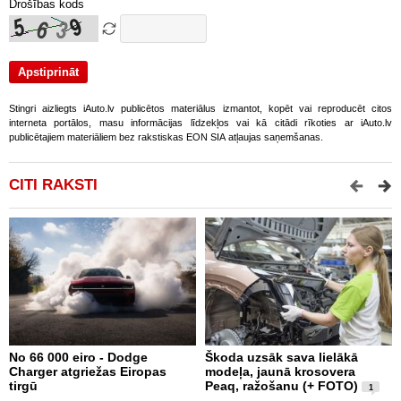
Drošības kods
Stingri aizliegts iAuto.lv publicētos materiālus izmantot, kopēt vai reproducēt citos
interneta portālos, masu informācijas līdzekļos vai kā citādi rīkoties ar iAuto.lv
publicētajiem materiāliem bez rakstiskas EON SIA atļaujas saņemšanas.
CITI RAKSTI
No 66 000 eiro - Dodge
Škoda uzsāk sava lielākā
2
Charger atgriežas Eiropas
modeļa, jaunā krosovera
K
tirgū
Peaq, ražošanu (+ FOTO)
B
1
p