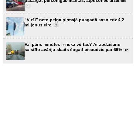
pasargāt personīgās mantas, atpūšoties ārzemēs
1
“Virši” neto peļņa pirmajā pusgadā sasniedz 4,2
miljonus eiro
2
Vai pāris minūtes ir riska vērtas? Ar apdzīšanu
saistīto avāriju skaits šogad pieaudzis par 66%
12