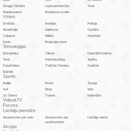
Smagā Tehnika
Lauksaimniecība
Testi
Reklāmraksti
Redaktora Izvēle
Vīriem
Drošība
Avārijas
Policija
Akadēmija
Satiksme
Garāžā
Ceļojumi
Militāri
Autoklubi
Karte
Reakcijas tests
Tehnoloģijas
Enerģētika
Tālruņi
Datori&Portatīvie
Testi
Internets&App
Spēles
Foto&Video
TV&Cita Tehnika
Gadžeti
Dažādi
Sports
Rallijs
Kross
Šoseja
4x4
Moto
Velo
Uz Ūdens
Trases
Kalendārs
Video&TV
Forums
Lasītāju pieredze
Atsauksmes par auto
Atsauksmes par
Lasītāju raksti
uzņēmumiem
Akcijas