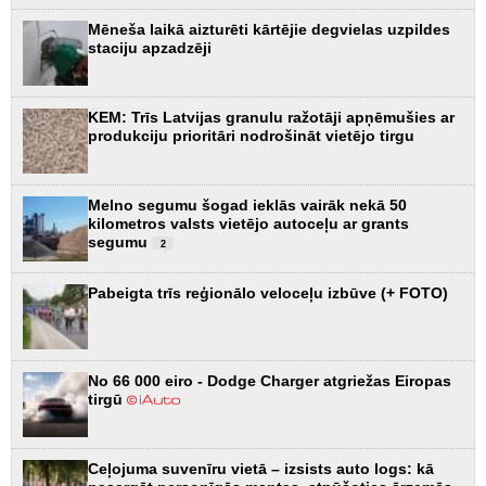
Mēneša laikā aizturēti kārtējie degvielas uzpildes
staciju apzadzēji
KEM: Trīs Latvijas granulu ražotāji apņēmušies ar
produkciju prioritāri nodrošināt vietējo tirgu
Melno segumu šogad ieklās vairāk nekā 50
kilometros valsts vietējo autoceļu ar grants
segumu
2
Pabeigta trīs reģionālo veloceļu izbūve (+ FOTO)
No 66 000 eiro - Dodge Charger atgriežas Eiropas
tirgū
Ceļojuma suvenīru vietā – izsists auto logs: kā