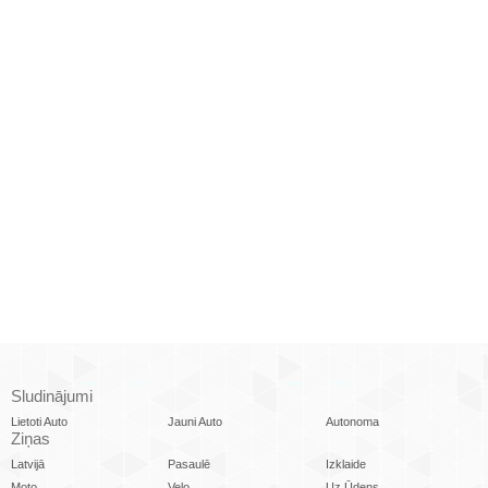
Sludinājumi
Lietoti Auto
Jauni Auto
Autonoma
Ziņas
Latvijā
Pasaulē
Izklaide
Moto
Velo
Uz Ūdens