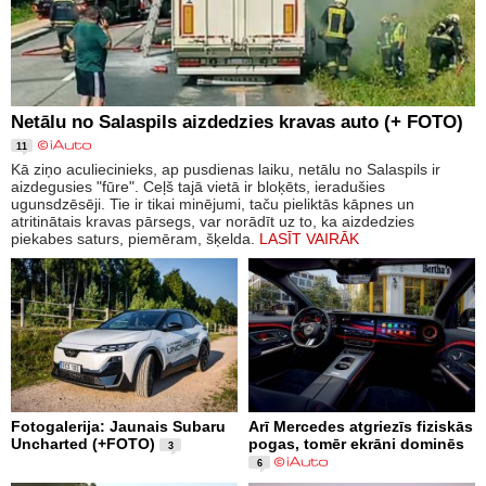
Netālu no Salaspils aizdedzies kravas auto (+ FOTO)
11
Kā ziņo aculiecinieks, ap pusdienas laiku, netālu no Salaspils ir
aizdegusies "fūre". Ceļš tajā vietā ir bloķēts, ieradušies
ugunsdzēsēji. Tie ir tikai minējumi, taču pieliktās kāpnes un
atritinātais kravas pārsegs, var norādīt uz to, ka aizdedzies
piekabes saturs, piemēram, šķelda.
LASĪT VAIRĀK
Fotogalerija: Jaunais Subaru
Arī Mercedes atgriezīs fiziskās
Uncharted (+FOTO)
pogas, tomēr ekrāni dominēs
3
6