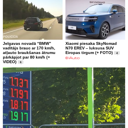
Jelgavas novadā “BMW”
Xiaomi piesaka SkyNomad
vadītājs brauc ar 170 km/h,
N70 EREV – luksusa SUV
atļauto braukšanas ātrumu
Eiropas tirgum (+ FOTO)
4
pārkāpjot par 80 km/h (+
VIDEO)
6