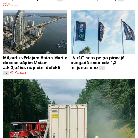
Miljardu vērtajam Aston Martin
“Virši” neto peļņa pirmajā
debesskrāpim Maiami
pusgadā sasniedz 4,2
atklājušies nopietni defekti
miljonus eiro
2
6