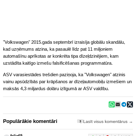
"Volkswagen" 2015.gada septembrī izraisīja globālu skandālu,
kad uzņēmums atzina, ka pasaulē līdz pat 11 miljoniem
automašīnu aprīkotas ar konkrēta tipa dīzeļdzinējiem, kam
uzstādīta kaitīgo izmešu falsificēšanas programmatūra.
ASV varasiestādes trešdien paziņoja, ka "Volkswagen" atzinis
vainu apsūdzībās par krāpšanos ar dīzeļautomobiļu izmešiem un
maksās 4,3 miljardus dolāru izlīgumā ar ASV valdību.
Populārākie komentāri
Lasīt visus komentārus →
3