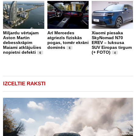
Miljardu vērtajam
Arī Mercedes
Xiaomi piesaka
Aston Martin
atgriezīs fiziskās
SkyNomad N70
P
debesskrāpim
pogas, tomēr ekrāni
EREV – luksusa
s
Maiami atklājušies
dominēs
SUV Eiropas tirgum
p
6
nopietni defekti
(+ FOTO)
L
6
4
p
v
(
IZCELTIE RAKSTI