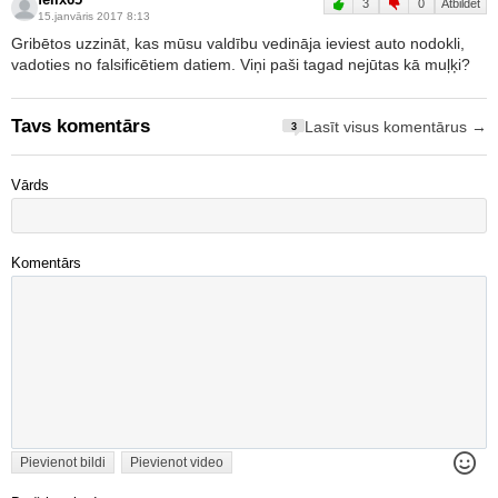
felix65
3
0
Atbildēt
15.janvāris 2017 8:13
Gribētos uzzināt, kas mūsu valdību vedināja ieviest auto nodokli,
vadoties no falsificētiem datiem. Viņi paši tagad nejūtas kā muļķi?
Tavs komentārs
Lasīt visus komentārus →
3
Vārds
Komentārs
Pievienot bildi
Pievienot video