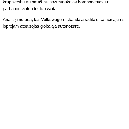
krāpniecību automašīnu nozīmīgākajās komponentēs un
pārbaudīt veikto testu kvalitāti.
Analītiķi norāda, ka "Volkswagen" skandāla radītais satricinājums
joprojām atbalsojas globālajā autonozarē.