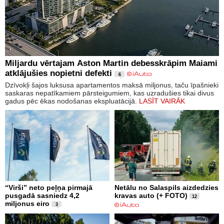
Miljardu vērtajam Aston Martin debesskrāpim Maiami
atklājušies nopietni defekti
6
Dzīvokļi šajos luksusa apartamentos maksā miljonus, taču īpašnieki
saskaras nepatīkamiem pārsteigumiem, kas uzradušies tikai divus
gadus pēc ēkas nodošanas ekspluatācijā.
LASĪT VAIRĀK
“Virši” neto peļņa pirmajā
Netālu no Salaspils aizdedzies
pusgadā sasniedz 4,2
kravas auto (+ FOTO)
12
miljonus eiro
3