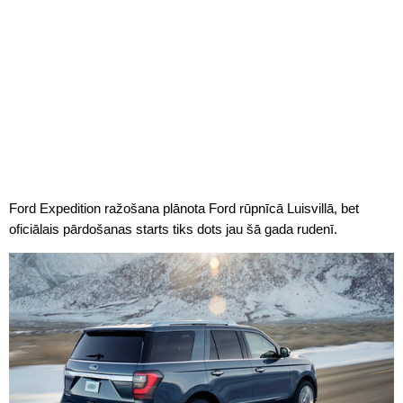
Ford Expedition ražošana plānota Ford rūpnīcā Luisvillā, bet
oficiālais pārdošanas starts tiks dots jau šā gada rudenī.