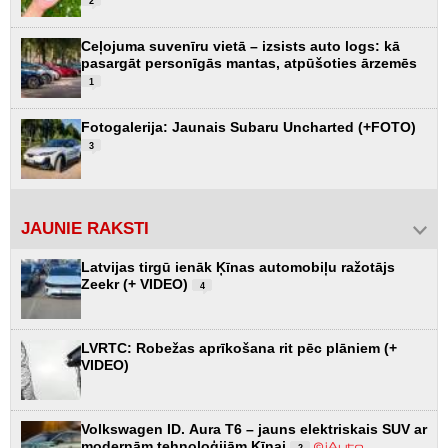
2
Ceļojuma suvenīru vietā – izsists auto logs: kā
pasargāt personīgās mantas, atpūšoties ārzemēs
1
Fotogalerija: Jaunais Subaru Uncharted (+FOTO)
3
JAUNIE RAKSTI
Latvijas tirgū ienāk Ķīnas automobiļu ražotājs
Zeekr (+ VIDEO)
4
LVRTC: Robežas aprīkošana rit pēc plāniem (+
VIDEO)
Volkswagen ID. Aura T6 – jauns elektriskais SUV ar
modernām tehnoloģijām Ķīnai
2