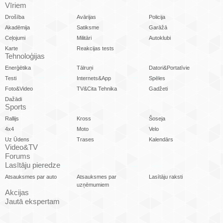
Vīriem
Drošība
Avārijas
Policija
Akadēmija
Satiksme
Garāžā
Ceļojumi
Militāri
Autoklubi
Karte
Reakcijas tests
Tehnoloģijas
Enerģētika
Tālruņi
Datori&Portatīvie
Testi
Internets&App
Spēles
Foto&Video
TV&Cita Tehnika
Gadžeti
Dažādi
Sports
Rallijs
Kross
Šoseja
4x4
Moto
Velo
Uz Ūdens
Trases
Kalendārs
Video&TV
Forums
Lasītāju pieredze
Atsauksmes par auto
Atsauksmes par
Lasītāju raksti
uzņēmumiem
Akcijas
Jautā ekspertam