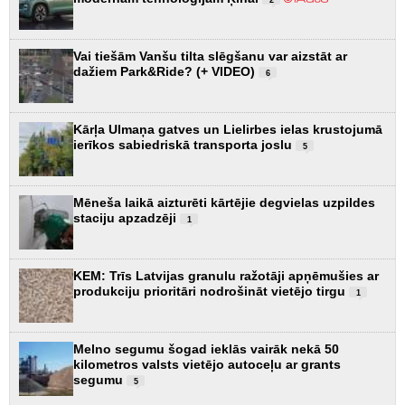
Vai tiešām Vanšu tilta slēgšanu var aizstāt ar
dažiem Park&Ride? (+ VIDEO)
6
Kārļa Ulmaņa gatves un Lielirbes ielas krustojumā
ierīkos sabiedriskā transporta joslu
5
Mēneša laikā aizturēti kārtējie degvielas uzpildes
staciju apzadzēji
1
KEM: Trīs Latvijas granulu ražotāji apņēmušies ar
produkciju prioritāri nodrošināt vietējo tirgu
1
Melno segumu šogad ieklās vairāk nekā 50
kilometros valsts vietējo autoceļu ar grants
segumu
5