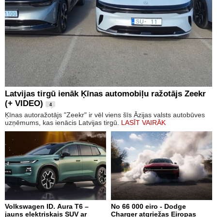
Latvijas tirgū ienāk Ķīnas automobiļu ražotājs Zeekr
(+ VIDEO)
4
Ķīnas autoražotājs "Zeekr" ir vēl viens šīs Āzijas valsts autobūves
uzņēmums, kas ienācis Latvijas tirgū.
LASĪT VAIRĀK
Volkswagen ID. Aura T6 –
No 66 000 eiro - Dodge
jauns elektriskais SUV ar
Charger atgriežas Eiropas