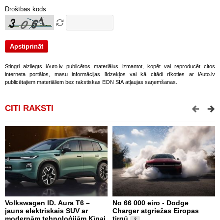
Drošības kods
Stingri aizliegts iAuto.lv publicētos materiālus izmantot, kopēt vai reproducēt citos
interneta portālos, masu informācijas līdzekļos vai kā citādi rīkoties ar iAuto.lv
publicētajiem materiāliem bez rakstiskas EON SIA atļaujas saņemšanas.
CITI RAKSTI
Volkswagen ID. Aura T6 –
No 66 000 eiro - Dodge
X
jauns elektriskais SUV ar
Charger atgriežas Eiropas
N
modernām tehnoloģijām Ķīnai
tirgū
E
2