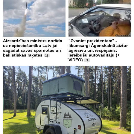
Aizsardzības ministrs norāda
"Zvaniet prezidentam" -
uz nepieciešamību Latvijai
likumsargi Āgenskalnā aiztur
sagādāt savas spārnotās un
agresīvu un, iespējams,
ballistiskās raķetes
iereibušu autovadītāju (+
11
VIDEO)
3