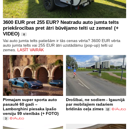
3600 EUR pret 255 EUR? Neatradu auto jumta telts
priekšrocības pret ātri būvējamo telti uz zemes! (+
VIDEO)
8
Vai auto jumta telts patiešām ir tās cenas vērta? 3600 EUR vērta
auto jumta telts vai 255 EUR ātri uzstādāmu (pop-up) telti uz
zemes.
LASĪT VAIRĀK
Pirmajam super sporta auto
Drošībai, ne sodiem - Igaunijā
pasaulē 60 gadi –
par mobilajiem radariem
Lamborghini piesaka īpašo
brīdinās ceļa zimes
12
versiju 99 vienībās (+ FOTO)
3