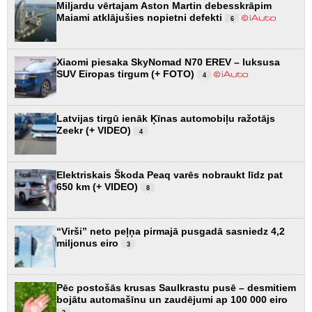
Miljardu vērtajam Aston Martin debesskrāpim
Maiami atklājušies nopietni defekti
6
Xiaomi piesaka SkyNomad N70 EREV – luksusa
SUV Eiropas tirgum (+ FOTO)
4
Latvijas tirgū ienāk Ķīnas automobiļu ražotājs
Zeekr (+ VIDEO)
4
Elektriskais Škoda Peaq varēs nobraukt līdz pat
650 km (+ VIDEO)
8
“Virši” neto peļņa pirmajā pusgadā sasniedz 4,2
miljonus eiro
3
Pēc postošās krusas Saulkrastu pusē – desmitiem
bojātu automašīnu un zaudējumi ap 100 000 eiro