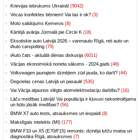
Krievijas iebrukums Ukrainā!
(9042)
Vecas konfektes bērniem! Vai tas ir ok?
(3)
Moto salidojums Ķemeros
(8)
Kārtējā avārija Jūrmalā pie Circle K
(18)
Eksotiskie auto Latvijā 2026 – varenauto Rīgā, reti auto un
iAuto carspotting
(79)
iAuto čats - aktuālā dienas diskusija
(6011)
Vācijas ekonomiskā norieta sākums - 2024.gads
(48)
Volkswagen jaunajiem dzinējiem zūd jauda, ko darīt?
(44)
Degvielas cenas Latvijā un pasaulē
(535)
Vai Vācija atjaunos slēgto atomelektrostaciju darbību?
(16)
Lāču medības Latvijā! Vai populācija ir kļuvusi nekontrolējama
un būtu jāsāk medības?
(56)
BMW X7 auto tests, atsauksmes un iespaidi
(8)
Makslīgais intelekts (MI)
(177)
BMW F10 un X5 (E70/F15) remonts: dzinēja ķēžu maiņa un
diagnostika Rīgā, atsauksmes
(7)