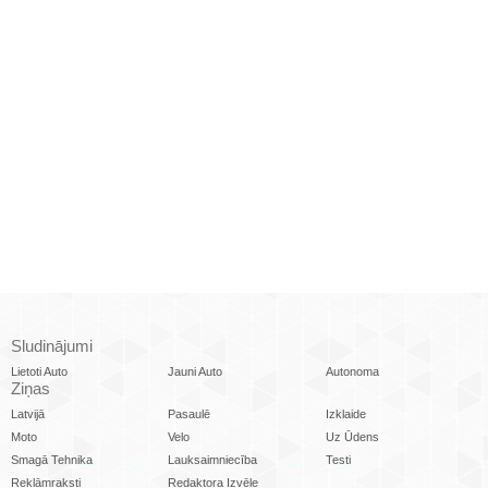
Sludinājumi
Lietoti Auto
Jauni Auto
Autonoma
Ziņas
Latvijā
Pasaulē
Izklaide
Moto
Velo
Uz Ūdens
Smagā Tehnika
Lauksaimniecība
Testi
Reklāmraksti
Redaktora Izvēle