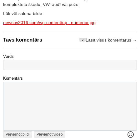
komplektetu škodu, VW, audī vai pežo.
Lūk vēl salona bilde:
newsuv2016.com/wp-content/up...n-interior.jpg
Tavs komentārs
Lasīt visus komentārus →
2
Vārds
Komentārs
Pievienot bildi
Pievienot video