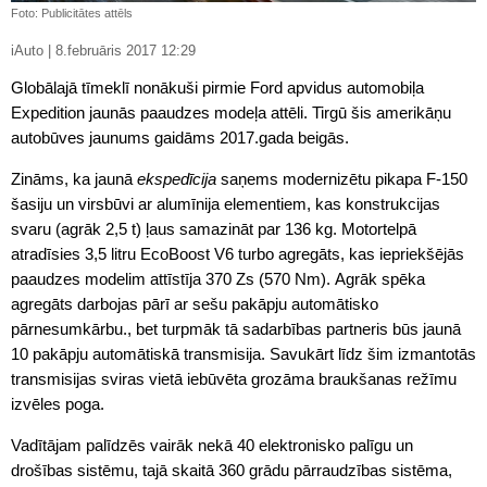
Foto: Publicitātes attēls
iAuto | 8.februāris 2017 12:29
Globālajā tīmeklī nonākuši pirmie Ford apvidus automobiļa
Expedition jaunās paaudzes modeļa attēli. Tirgū šis amerikāņu
autobūves jaunums gaidāms 2017.gada beigās.
Zināms, ka jaunā
ekspedīcija
saņems modernizētu pikapa F-150
šasiju un virsbūvi ar alumīnija elementiem, kas konstrukcijas
svaru (agrāk 2,5 t) ļaus samazināt par 136 kg. Motortelpā
atradīsies 3,5 litru EcoBoost V6 turbo agregāts, kas iepriekšējās
paaudzes modelim attīstīja 370 Zs (570 Nm). Agrāk spēka
agregāts darbojas pārī ar sešu pakāpju automātisko
pārnesumkārbu., bet turpmāk tā sadarbības partneris būs jaunā
10 pakāpju automātiskā transmisija. Savukārt līdz šim izmantotās
transmisijas sviras vietā iebūvēta grozāma braukšanas režīmu
izvēles poga.
Vadītājam palīdzēs vairāk nekā 40 elektronisko palīgu un
drošības sistēmu, tajā skaitā 360 grādu pārraudzības sistēma,