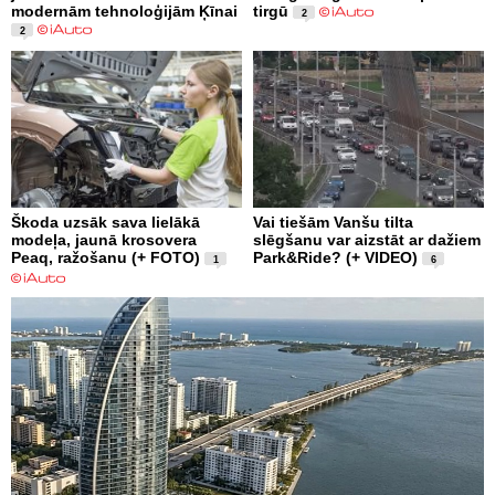
modernām tehnoloģijām Ķīnai
tirgū
2
2
Škoda uzsāk sava lielākā
Vai tiešām Vanšu tilta
modeļa, jaunā krosovera
slēgšanu var aizstāt ar dažiem
Peaq, ražošanu (+ FOTO)
Park&Ride? (+ VIDEO)
1
6