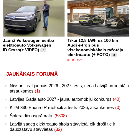
Jaunā Volkswagen cerība-
Tikai 12,8 kWh uz 100 km –
elektroauto Volkswagen
Audi e-tron būs
ID.Cross(+ VIDEO)
visekonomiskākais ražotāja
5
elektroauto (+ FOTO)
3
JAUNĀKAIS FORUMĀ
Nissan Leaf jaunais 2026 - 2027 tests, cena Latvijā un lietotāju
atsauksmes
(1)
Latvijas Gada auto 2027 - jaunu automobiļu konkurss
(40)
KTM 390 Enduro R motocikla tests 2026, atsauksmes
(0)
Šofera dienasgrāmata.
(5308)
Latvijā sadeg elektroauto biroja stāvvietā, cik droši tie ir
daudzstāvu stāvvietās
(32)