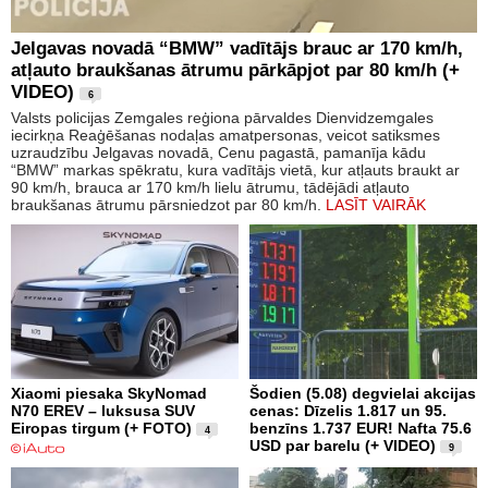
Jelgavas novadā “BMW” vadītājs brauc ar 170 km/h,
atļauto braukšanas ātrumu pārkāpjot par 80 km/h (+
VIDEO)
6
Valsts policijas Zemgales reģiona pārvaldes Dienvidzemgales
iecirkņa Reaģēšanas nodaļas amatpersonas, veicot satiksmes
uzraudzību Jelgavas novadā, Cenu pagastā, pamanīja kādu
“BMW” markas spēkratu, kura vadītājs vietā, kur atļauts braukt ar
90 km/h, brauca ar 170 km/h lielu ātrumu, tādējādi atļauto
braukšanas ātrumu pārsniedzot par 80 km/h.
LASĪT VAIRĀK
Xiaomi piesaka SkyNomad
Šodien (5.08) degvielai akcijas
N70 EREV – luksusa SUV
cenas: Dīzelis 1.817 un 95.
Eiropas tirgum (+ FOTO)
benzīns 1.737 EUR! Nafta 75.6
4
USD par barelu (+ VIDEO)
9