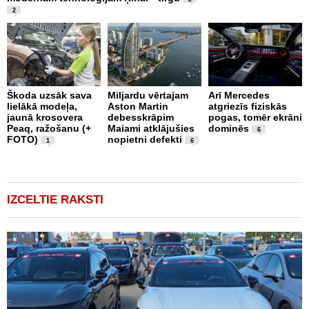
2
Škoda uzsāk sava
Miljardu vērtajam
Arī Mercedes
P
lielākā modeļa,
Aston Martin
atgriezīs fiziskās
g
jaunā krosovera
debesskrāpim
pogas, tomēr ekrāni
r
Peaq, ražošanu (+
Maiami atklājušies
dominēs
p
6
FOTO)
nopietni defekti
v
1
6
IZCELTIE RAKSTI