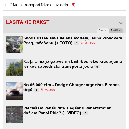
Dīvaini transportlīdzekļi uz ceļa.
(8)
LASĪTĀKIE RAKSTI
Dienas
Nedēļas
Škoda uzsāk sava lielākā modeļa, jaunā krosovera
Peaq, ražošanu (+ FOTO)
1
Kārļa Ulmaņa gatves un Lielirbes ielas krustojumā
ierīkos sabiedriskā transporta joslu
5
No 66 000 eiro - Dodge Charger atgriežas Eiropas
tirgū
2
Vai tiešām Vanšu tilta slēgšanu var aizstāt ar
dažiem Park&Ride? (+ VIDEO)
6