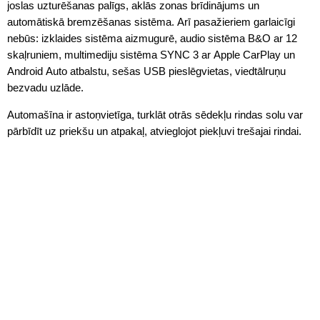
joslas uzturēšanas palīgs, aklās zonas brīdinājums un
automātiskā bremzēšanas sistēma. Arī pasažieriem garlaicīgi
nebūs: izklaides sistēma aizmugurē, audio sistēma B&O ar 12
skaļruniem, multimediju sistēma SYNC 3 ar Apple CarPlay un
Android Auto atbalstu, sešas USB pieslēgvietas, viedtālruņu
bezvadu uzlāde.
Automašīna ir astoņvietīga, turklāt otrās sēdekļu rindas solu var
pārbīdīt uz priekšu un atpakaļ, atvieglojot piekļuvi trešajai rindai.