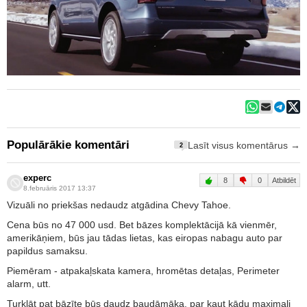
Populārākie komentāri
Lasīt visus komentārus →
2
experc
8
0
Atbildēt
8.februāris 2017 13:37
Vizuāli no priekšas nedaudz atgādina Chevy Tahoe.
Cena būs no 47 000 usd. Bet bāzes komplektācijā kā vienmēr,
amerikāņiem, būs jau tādas lietas, kas eiropas nabagu auto par
papildus samaksu.
Piemēram - atpakaļskata kamera, hromētas detaļas, Perimeter
alarm, utt.
Turklāt pat bāzīte būs daudz baudāmāka, par kaut kādu maximali