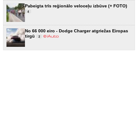
Pabeigta trīs reģionālo veloceļu izbūve (+ FOTO)
4
No 66 000 eiro - Dodge Charger atgriežas Eiropas
tirgū
2