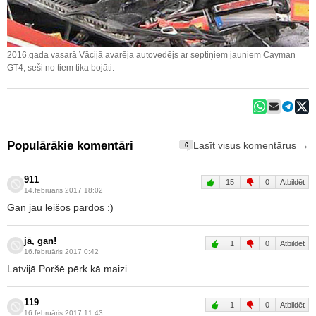
2016.gada vasarā Vācijā avarēja autovedējs ar septiņiem jauniem Cayman
GT4, seši no tiem tika bojāti.
Populārākie komentāri
Lasīt visus komentārus →
6
911
15
0
Atbildēt
14.februāris 2017 18:02
Gan jau leišos pārdos :)
jā, gan!
1
0
Atbildēt
16.februāris 2017 0:42
Latvijā Poršē pērk kā maizi...
119
1
0
Atbildēt
16.februāris 2017 11:43