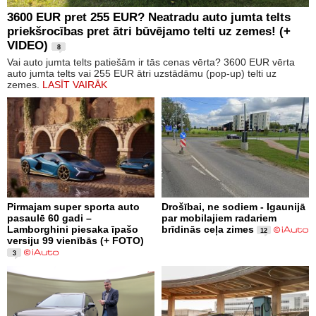
3600 EUR pret 255 EUR? Neatradu auto jumta telts
priekšrocības pret ātri būvējamo telti uz zemes! (+
VIDEO)
8
Vai auto jumta telts patiešām ir tās cenas vērta? 3600 EUR vērta
auto jumta telts vai 255 EUR ātri uzstādāmu (pop-up) telti uz
zemes.
LASĪT VAIRĀK
Pirmajam super sporta auto
Drošībai, ne sodiem - Igaunijā
pasaulē 60 gadi –
par mobilajiem radariem
Lamborghini piesaka īpašo
brīdinās ceļa zimes
12
versiju 99 vienībās (+ FOTO)
3