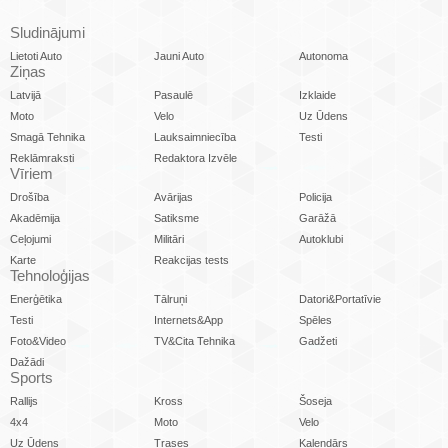
Sludinājumi
Lietoti Auto
Jauni Auto
Autonoma
Ziņas
Latvijā
Pasaulē
Izklaide
Moto
Velo
Uz Ūdens
Smagā Tehnika
Lauksaimniecība
Testi
Reklāmraksti
Redaktora Izvēle
Vīriem
Drošība
Avārijas
Policija
Akadēmija
Satiksme
Garāžā
Ceļojumi
Militāri
Autoklubi
Karte
Reakcijas tests
Tehnoloģijas
Enerģētika
Tālruņi
Datori&Portatīvie
Testi
Internets&App
Spēles
Foto&Video
TV&Cita Tehnika
Gadžeti
Dažādi
Sports
Rallijs
Kross
Šoseja
4x4
Moto
Velo
Uz Ūdens
Trases
Kalendārs