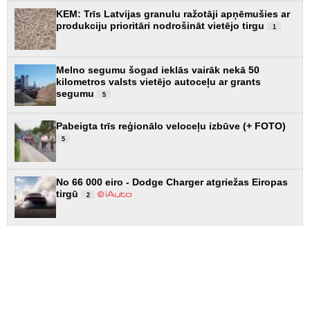
KEM: Trīs Latvijas granulu ražotāji apņēmušies ar
produkciju prioritāri nodrošināt vietējo tirgu
1
Melno segumu šogad ieklās vairāk nekā 50
kilometros valsts vietējo autoceļu ar grants
segumu
5
Pabeigta trīs reģionālo veloceļu izbūve (+ FOTO)
5
No 66 000 eiro - Dodge Charger atgriežas Eiropas
tirgū
2