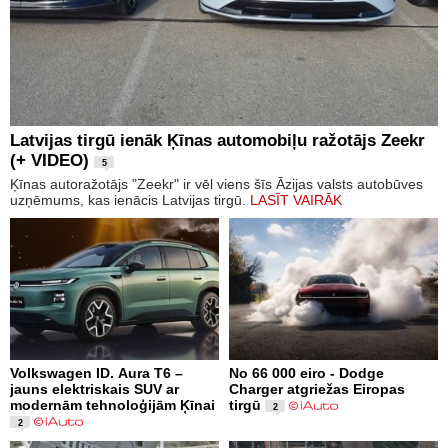
Latvijas tirgū ienāk Ķīnas automobiļu ražotājs Zeekr
(+ VIDEO)
5
Ķīnas autoražotājs "Zeekr" ir vēl viens šīs Āzijas valsts autobūves
uzņēmums, kas ienācis Latvijas tirgū.
LASĪT VAIRĀK
Volkswagen ID. Aura T6 –
No 66 000 eiro - Dodge
jauns elektriskais SUV ar
Charger atgriežas Eiropas
modernām tehnoloģijām Ķīnai
tirgū
2
2