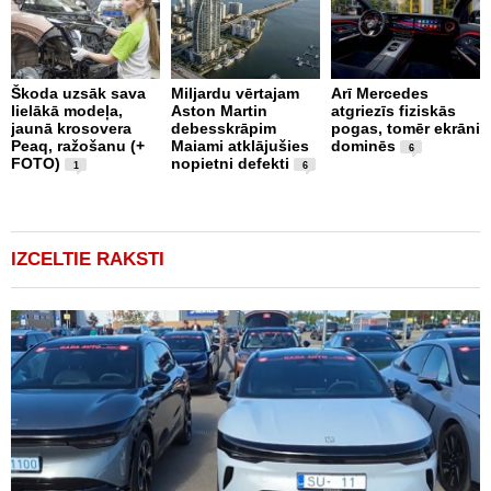
Škoda uzsāk sava
Miljardu vērtajam
Arī Mercedes
P
lielākā modeļa,
Aston Martin
atgriezīs fiziskās
g
jaunā krosovera
debesskrāpim
pogas, tomēr ekrāni
r
Peaq, ražošanu (+
Maiami atklājušies
dominēs
p
6
FOTO)
nopietni defekti
v
1
6
IZCELTIE RAKSTI