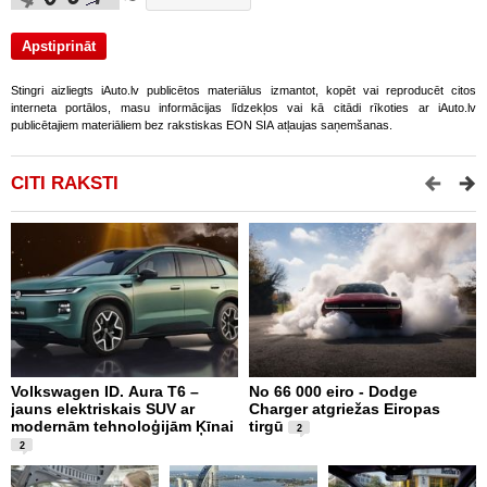
Stingri aizliegts iAuto.lv publicētos materiālus izmantot, kopēt vai reproducēt citos
interneta portālos, masu informācijas līdzekļos vai kā citādi rīkoties ar iAuto.lv
publicētajiem materiāliem bez rakstiskas EON SIA atļaujas saņemšanas.
CITI RAKSTI
Volkswagen ID. Aura T6 –
No 66 000 eiro - Dodge
X
jauns elektriskais SUV ar
Charger atgriežas Eiropas
N
modernām tehnoloģijām Ķīnai
tirgū
E
2
2