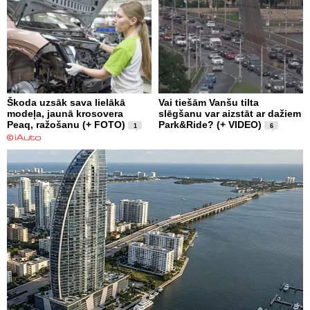
Škoda uzsāk sava lielākā
Vai tiešām Vanšu tilta
modeļa, jaunā krosovera
slēgšanu var aizstāt ar dažiem
Peaq, ražošanu (+ FOTO)
Park&Ride? (+ VIDEO)
1
6