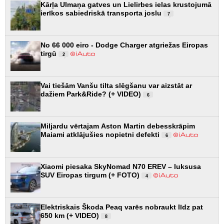
Kārļa Ulmaņa gatves un Lielirbes ielas krustojumā
ierīkos sabiedriskā transporta joslu
7
No 66 000 eiro - Dodge Charger atgriežas Eiropas
tirgū
2
Vai tiešām Vanšu tilta slēgšanu var aizstāt ar
dažiem Park&Ride? (+ VIDEO)
6
Miljardu vērtajam Aston Martin debesskrāpim
Maiami atklājušies nopietni defekti
6
Xiaomi piesaka SkyNomad N70 EREV – luksusa
SUV Eiropas tirgum (+ FOTO)
4
Elektriskais Škoda Peaq varēs nobraukt līdz pat
650 km (+ VIDEO)
8