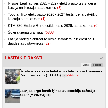
Nissan Leaf jaunais 2026 - 2027 elektro auto tests, cena
Latvijā un lietotāju atsauksmes
(3)
Toyota Hilux elektroauto 2026 - 2027 tests, cena Latvijā un
lietotāju atsauksmes
(1)
KTM 390 Enduro R motocikla tests 2026, atsauksmes
(0)
Šofera dienasgrāmata.
(5308)
Latvijā sadeg elektroauto biroja stāvvietā, cik droši tie ir
daudzstāvu stāvvietās
(32)
LASĪTĀKIE RAKSTI
Dienas
Nedēļas
Škoda uzsāk sava lielākā modeļa, jaunā krosovera
Peaq, ražošanu (+ FOTO)
1
Latvijas tirgū ienāk Ķīnas automobiļu ražotājs
Zeekr (+ VIDEO)
5