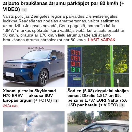
atļauto braukšanas ātrumu pārkāpjot par 80 km/h (+
VIDEO)
6
Valsts policijas Zemgales reģiona pārvaldes Dienvidzemgales
iecirkņa Reaģēšanas nodaļas amatpersonas, veicot satiksmes
uzraudzību Jelgavas novadā, Cenu pagastā, pamanīja kādu
“BMW” markas spēkratu, kura vadītājs vietā, kur atļauts braukt ar
90 km/h, brauca ar 170 km/h lielu ātrumu, tādējādi atļauto
braukšanas ātrumu pārsniedzot par 80 km/h.
LASĪT VAIRĀK
Xiaomi piesaka SkyNomad
Šodien (5.08) degvielai akcijas
N70 EREV – luksusa SUV
cenas: Dīzelis 1.817 un 95.
Eiropas tirgum (+ FOTO)
benzīns 1.737 EUR! Nafta 75.6
4
USD par barelu (+ VIDEO)
9