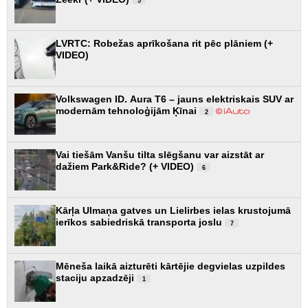
5
LVRTC: Robežas aprīkošana rit pēc plāniem (+
VIDEO)
Volkswagen ID. Aura T6 – jauns elektriskais SUV ar
modernām tehnoloģijām Ķīnai
2
Vai tiešām Vanšu tilta slēgšanu var aizstāt ar
dažiem Park&Ride? (+ VIDEO)
6
Kārļa Ulmaņa gatves un Lielirbes ielas krustojumā
ierīkos sabiedriskā transporta joslu
7
Mēneša laikā aizturēti kārtējie degvielas uzpildes
staciju apzadzēji
1