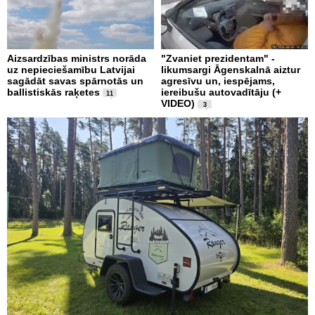
Aizsardzības ministrs norāda
"Zvaniet prezidentam" -
uz nepieciešamību Latvijai
likumsargi Āgenskalnā aiztur
sagādāt savas spārnotās un
agresīvu un, iespējams,
ballistiskās raķetes
iereibušu autovadītāju (+
11
VIDEO)
3