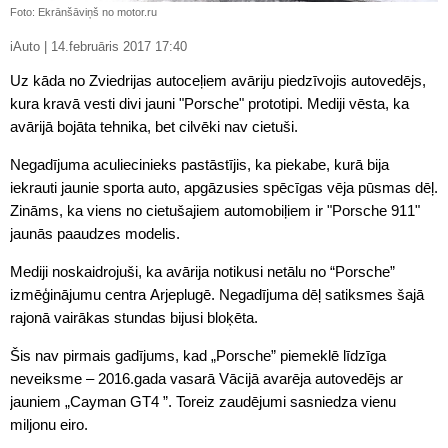
Foto: Ekrānšāviņš no motor.ru
iAuto | 14.februāris 2017 17:40
Uz kāda no Zviedrijas autoceļiem avāriju piedzīvojis autovedējs,
kura kravā vesti divi jauni "Porsche" prototipi. Mediji vēsta, ka
avārijā bojāta tehnika, bet cilvēki nav cietuši.
Negadījuma aculiecinieks pastāstījis, ka piekabe, kurā bija
iekrauti jaunie sporta auto, apgāzusies spēcīgas vēja pūsmas dēļ.
Zināms, ka viens no cietušajiem automobiļiem ir "Porsche 911"
jaunās paaudzes modelis.
Mediji noskaidrojuši, ka avārija notikusi netālu no “Porsche”
izmēģinājumu centra Arjeplugē. Negadījuma dēļ satiksmes šajā
rajonā vairākas stundas bijusi bloķēta.
Šis nav pirmais gadījums, kad „Porsche” piemeklē līdzīga
neveiksme – 2016.gada vasarā Vācijā avarēja autovedējs ar
jauniem „Cayman GT4 ”. Toreiz zaudējumi sasniedza vienu
miljonu eiro.