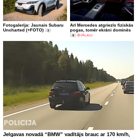
Fotogalerija: Jaunais Subaru
Arī Mercedes atgriezīs fiziskās
Uncharted (+FOTO)
pogas, tomēr ekrāni dominēs
3
6
Jelgavas novadā “BMW” vadītājs brauc ar 170 km/h,