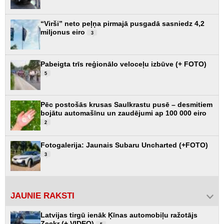
“Virši” neto peļņa pirmajā pusgadā sasniedz 4,2
miljonus eiro
3
Pabeigta trīs reģionālo veloceļu izbūve (+ FOTO)
5
Pēc postošās krusas Saulkrastu pusē – desmitiem
bojātu automašīnu un zaudējumi ap 100 000 eiro
2
Fotogalerija: Jaunais Subaru Uncharted (+FOTO)
3
JAUNIE RAKSTI
Latvijas tirgū ienāk Ķīnas automobiļu ražotājs
Zeekr (+ VIDEO)