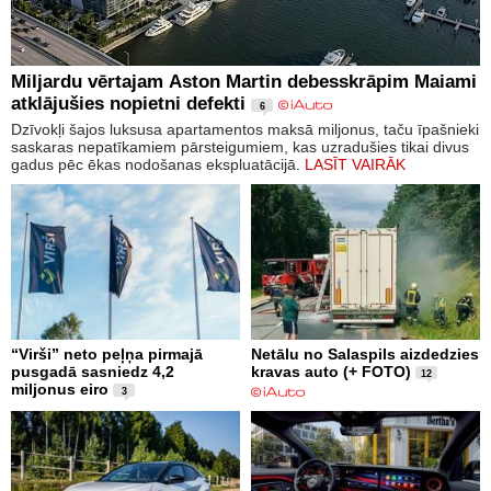
Miljardu vērtajam Aston Martin debesskrāpim Maiami
atklājušies nopietni defekti
6
Dzīvokļi šajos luksusa apartamentos maksā miljonus, taču īpašnieki
saskaras nepatīkamiem pārsteigumiem, kas uzradušies tikai divus
gadus pēc ēkas nodošanas ekspluatācijā.
LASĪT VAIRĀK
“Virši” neto peļņa pirmajā
Netālu no Salaspils aizdedzies
pusgadā sasniedz 4,2
kravas auto (+ FOTO)
12
miljonus eiro
3