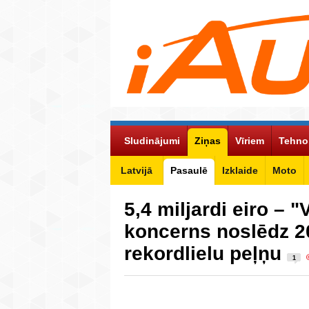
Sludinājumi
Ziņas
Vīriem
Tehno
Latvijā
Pasaulē
Izklaide
Moto
5,4 miljardi eiro –
koncerns noslēdz 2
rekordlielu peļņu
1