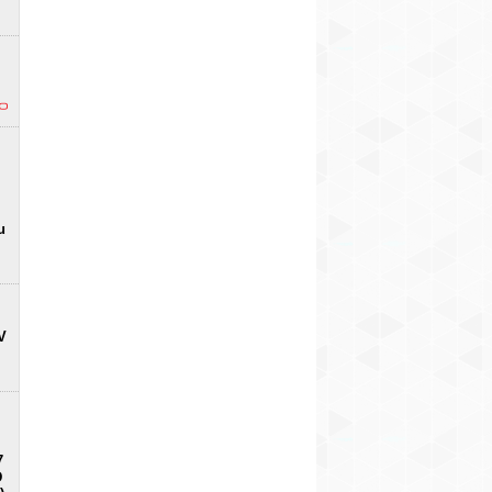
u
V
7
D