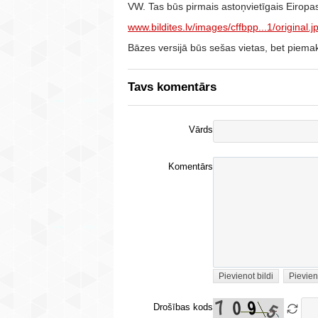
VW. Tas būs pirmais astoņvietīgais Eiropa
www.bildites.lv/images/cffbpp...1/original.j
Bāzes versijā būs sešas vietas, bet piemak
Tavs komentārs
Vārds
Komentārs
Pievienot bildi
Pievien
Drošības kods