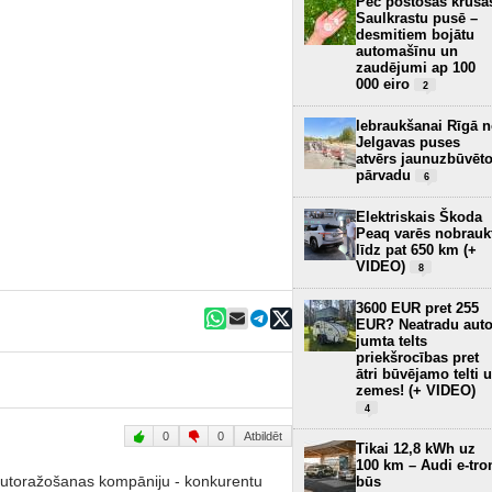
Pēc postošās krusa
Saulkrastu pusē –
desmitiem bojātu
automašīnu un
zaudējumi ap 100
000 eiro
2
Iebraukšanai Rīgā 
Jelgavas puses
atvērs jaunuzbūvēt
pārvadu
6
Elektriskais Škoda
Peaq varēs nobrauk
līdz pat 650 km (+
VIDEO)
8
3600 EUR pret 255
EUR? Neatradu aut
jumta telts
priekšrocības pret
ātri būvējamo telti 
zemes! (+ VIDEO)
4
0
0
Atbildēt
Tikai 12,8 kWh uz
100 km – Audi e-tro
 autoražošanas kompāniju - konkurentu
būs