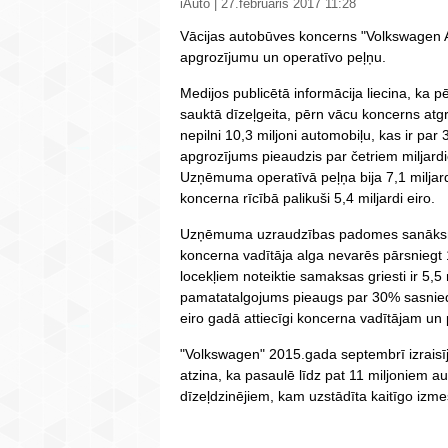
iAuto | 27.februāris 2017 11:28
Vācijas autobūves koncerns "Volkswagen A
apgrozījumu un operatīvo peļņu.
Medijos publicētā informācija liecina, ka 
sauktā dīzeļgeita, pērn vācu koncerns atgr
nepilni 10,3 miljoni automobiļu, kas ir pa
apgrozījums pieaudzis par četriem miljardi
Uzņēmuma operatīvā peļņa bija 7,1 miljar
koncerna rīcībā palikuši 5,4 miljardi eiro.
Uzņēmuma uzraudzības padomes sanāksm
koncerna vadītāja alga nevarēs pārsniegt 
locekļiem noteiktie samaksas griesti ir 5,5 
pamatatalgojums pieaugs par 30% sasniedz
eiro gadā attiecīgi koncerna vadītājam un
"Volkswagen" 2015.gada septembrī izrais
atzina, ka pasaulē līdz pat 11 miljoniem a
dīzeļdzinējiem, kam uzstādīta kaitīgo izm