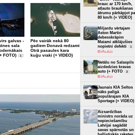
brauc ar 170 km/h,
atļauto braukšanas
ātrumu pārkāpjot pa
80 km/h (+ VIDEO)
Miljardu vērtajam
Aston Martin
debesskrāpim
irs galvas -
Pēc vairāk nekā 80
97 procenti – jūlijā arī
Maiami atklājušies
tnes sala
gadiem Donavā redzami
Dānijā privātais sektors
nopietni defekti
1
modernākais
Otrā pasaules kara
pircis gandrīz tikai
(+ FOTO)
kuģu vraki (+ VIDEO)
elektroautomobiļus
1
2
Netālu no Salaspils
aizdedzies kravas
auto (+ FOTO
2
Jaunais KIA Seltos
nāks palīgā
populārajam KIA
Sportage (+ VIDEO)
Aizsardzības
ministrs norāda uz
nepieciešamību
Latvijai sagādāt
savas spārnotās un
ballistiskās raķetes