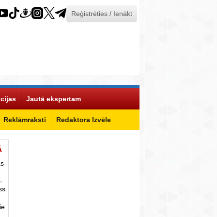
Reģistrēties / Ienākt
cijas
Jautā ekspertam
Reklāmraksti
Redaktora Izvēle
Ā
as
-
ss
ie