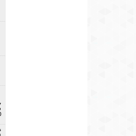
7
D
)
s
a