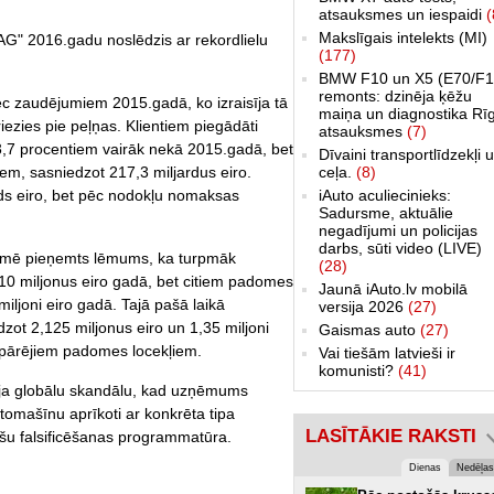
atsauksmes un iespaidi
(
Makslīgais intelekts (MI)
G" 2016.gadu noslēdzis ar rekordlielu
(177)
BMW F10 un X5 (E70/F1
remonts: dzinēja ķēžu
pēc zaudējumiem 2015.gadā, ko izraisīja tā
maiņa un diagnostika Rī
iezies pie peļņas. Klientiem piegādāti
atsauksmes
(7)
r 3,7 procentiem vairāk nekā 2015.gadā, bet
Dīvaini transportlīdzekļi 
ceļa.
(8)
em, sasniedzot 217,3 miljardus eiro.
iAuto aculiecinieks:
ds eiro, bet pēc nodokļu nomaksas
Sadursme, aktuālie
negadījumi un policijas
darbs, sūti video (LIVE)
ē pieņemts lēmums, ka turpmāk
(28)
10 miljonus eiro gadā, bet citiem padomes
Jaunā iAuto.lv mobilā
miljoni eiro gadā. Tajā pašā laikā
versija 2026
(27)
ot 2,125 miljonus eiro un 1,35 miljoni
Gaismas auto
(27)
 pārējiem padomes locekļiem.
Vai tiešām latvieši ir
komunisti?
(41)
īja globālu skandālu, kad uzņēmums
utomašīnu aprīkoti ar konkrēta tipa
LASĪTĀKIE RAKSTI
ešu falsificēšanas programmatūra.
Dienas
Nedēļas