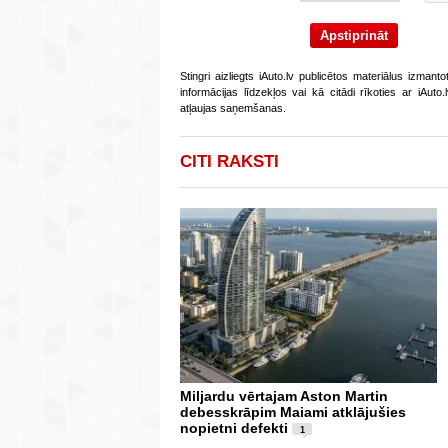
Stingri aizliegts iAuto.lv publicētos materiālus izmant
informācijas līdzekļos vai kā citādi rīkoties ar iAut
atļaujas saņemšanas.
CITI RAKSTI
Miljardu vērtajam Aston Martin
debesskrāpim Maiami atklājušies
nopietni defekti
1