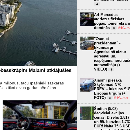
4
Arī Mercedes
atgriezīs fiziskās
pogas, tomēr ekrāni
dominēs
3
"Zvaniet
prezidentam" -
likumsargi
Āgenskalnā aiztur
agresīvu un,
iespējams, iereibuš
autovadītāju (+
VIDEO)
ebesskrāpim Maiami atklājušies
3
Xiaomi piesaka
 miljonus, taču īpašnieki saskaras
SkyNomad N70
es tikai divus gadus pēc ēkas
EREV – luksusa SU
Eiropas tirgum (+
FOTO)
3
Šodien (5.08)
degvielai akcijas
cenas: Dīzelis 1.817
un 95. benzīns 1.73
EUR! Nafta 75.6 US