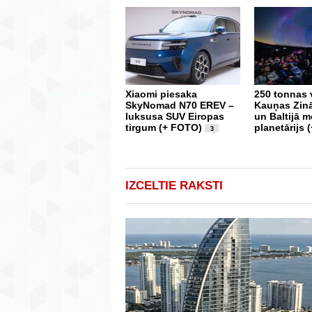
Xiaomi piesaka
250 tonnas v
SkyNomad N70 EREV –
Kauņas Zinā
luksusa SUV Eiropas
un Baltijā 
tirgum (+ FOTO)
planetārijs 
3
IZCELTIE RAKSTI