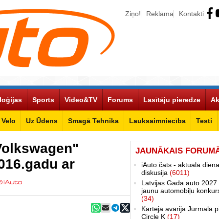
Ziņo!
Reklāma
Kontakti
loģijas
Sports
Video&TV
Forums
Lasītāju pieredze
Ak
Velo
Uz Ūdens
Smagā Tehnika
Lauksaimniecība
Testi
 "Volkswagen"
JAUNĀKAIS FORUM
016.gadu ar
iAuto čats - aktuālā dien
diskusija
(6011)
Latvijas Gada auto 2027 
jaunu automobiļu konkur
(34)
Kārtējā avārija Jūrmalā p
Circle K
(17)