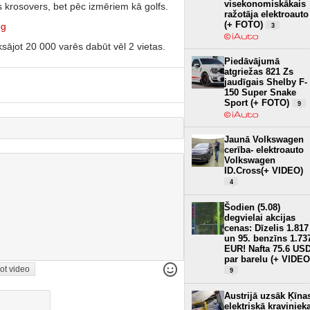
visekonomiskākais
s krosovers, bet pēc izmēriem kā golfs.
ražotāja elektroauto
(+ FOTO)
pg
3
sājot 20 000 varēs dabūt vēl 2 vietas.
Piedāvājumā
atgriežas 821 Zs
jaudīgais Shelby F-
150 Super Snake
Sport (+ FOTO)
9
Jaunā Volkswagen
cerība- elektroauto
Volkswagen
ID.Cross(+ VIDEO)
4
Šodien (5.08)
degvielai akcijas
cenas: Dīzelis 1.817
un 95. benzīns 1.73
EUR! Nafta 75.6 US
par barelu (+ VIDEO
ot video
9
Austrijā uzsāk Ķīna
elektriskā kraviniek