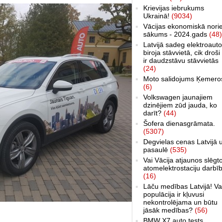
Krievijas iebrukums
Ukrainā!
(9034)
Vācijas ekonomiskā nori
sākums - 2024.gads
(48)
Latvijā sadeg elektroauto
biroja stāvvietā, cik droši 
ir daudzstāvu stāvvietās
(24)
Moto salidojums Ķemero
(6)
Volkswagen jaunajiem
dzinējiem zūd jauda, ko
darīt?
(44)
Šofera dienasgrāmata.
(5307)
Degvielas cenas Latvijā 
pasaulē
(535)
Vai Vācija atjaunos slēgt
atomelektrostaciju darbī
(16)
Lāču medības Latvijā! Va
populācija ir kļuvusi
nekontrolējama un būtu
jāsāk medības?
(56)
BMW X7 auto tests,