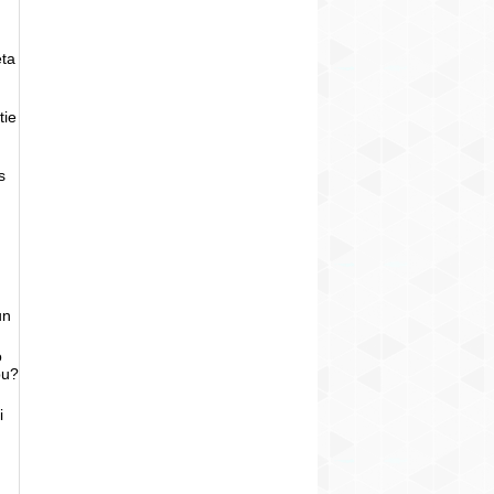
eta
tie
s
un
o
bu?
i