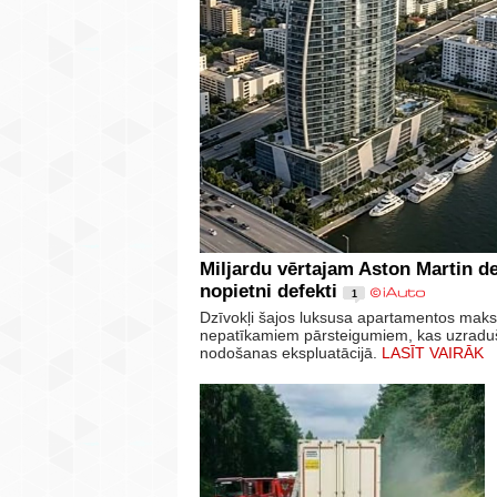
Miljardu vērtajam Aston Martin d
nopietni defekti
1
Dzīvokļi šajos luksusa apartamentos maksā
nepatīkamiem pārsteigumiem, kas uzraduši
nodošanas ekspluatācijā.
LASĪT VAIRĀK