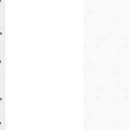
s
no
o
t
o
uz
n