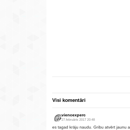
Visi komentāri
viencexperc
27.februāris 2017 20:48
es tagad krāju naudu. Gribu atvērt jaunu