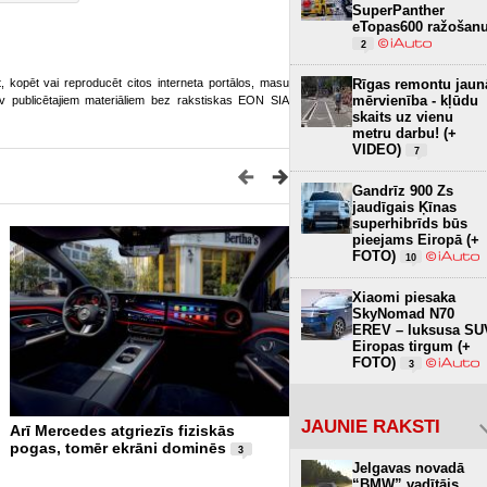
SuperPanther
eTopas600 ražošan
2
Rīgas remontu jaun
ot, kopēt vai reproducēt citos interneta portālos, masu
mērvienība - kļūdu
o.lv publicētajiem materiāliem bez rakstiskas EON SIA
skaits uz vienu
metru darbu! (+
VIDEO)
7
Gandrīz 900 Zs
jaudīgais Ķīnas
superhibrīds būs
pieejams Eiropā (+
FOTO)
10
Xiaomi piesaka
SkyNomad N70
EREV – luksusa SU
Eiropas tirgum (+
FOTO)
3
JAUNIE RAKSTI
Arī Mercedes atgriezīs fiziskās
Pirmajam super sporta aut
pogas, tomēr ekrāni dominēs
60 gadi – Lamborghini pie
3
versiju 99 vienībās (+ FOT
Jelgavas novadā
“BMW” vadītājs