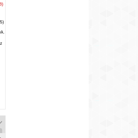
8)
5)
gā,
uz