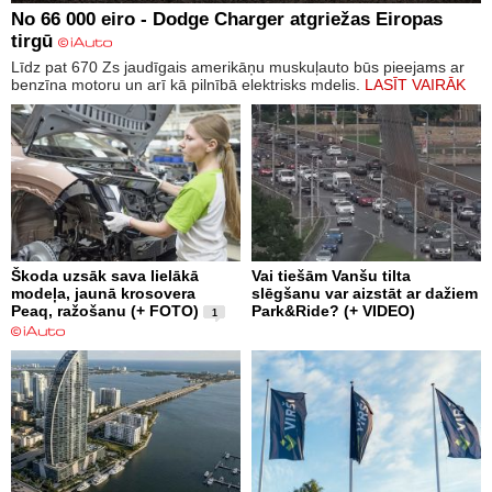
No 66 000 eiro - Dodge Charger atgriežas Eiropas
tirgū
Līdz pat 670 Zs jaudīgais amerikāņu muskuļauto būs pieejams ar
benzīna motoru un arī kā pilnībā elektrisks mdelis.
LASĪT VAIRĀK
Škoda uzsāk sava lielākā
Vai tiešām Vanšu tilta
modeļa, jaunā krosovera
slēgšanu var aizstāt ar dažiem
Peaq, ražošanu (+ FOTO)
Park&Ride? (+ VIDEO)
1