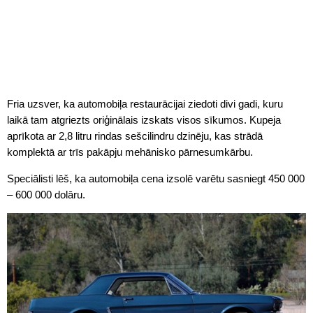
Fria uzsver, ka automobiļa restaurācijai ziedoti divi gadi, kuru
laikā tam atgriezts oriģinālais izskats visos sīkumos. Kupeja
aprīkota ar 2,8 litru rindas sešcilindru dzinēju, kas strādā
komplektā ar trīs pakāpju mehānisko pārnesumkārbu.
Speciālisti lēš, ka automobiļa cena izsolē varētu sasniegt 450 000
– 600 000 dolāru.