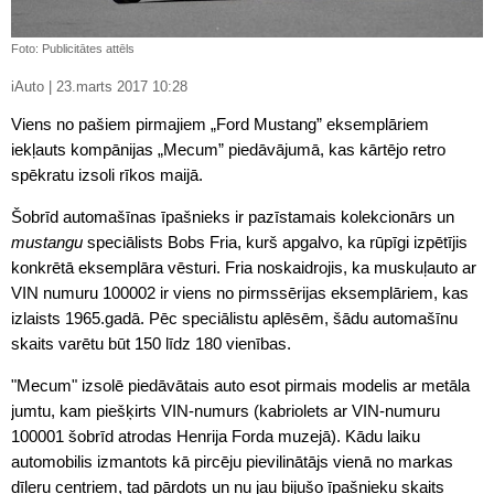
Foto: Publicitātes attēls
iAuto | 23.marts 2017 10:28
Viens no pašiem pirmajiem „Ford Mustang” eksemplāriem
iekļauts kompānijas „Mecum” piedāvājumā, kas kārtējo retro
spēkratu izsoli rīkos maijā.
Šobrīd automašīnas īpašnieks ir pazīstamais kolekcionārs un
mustangu
speciālists Bobs Fria, kurš apgalvo, ka rūpīgi izpētījis
konkrētā eksemplāra vēsturi. Fria noskaidrojis, ka muskuļauto ar
VIN numuru 100002 ir viens no pirmssērijas eksemplāriem, kas
izlaists 1965.gadā. Pēc speciālistu aplēsēm, šādu automašīnu
skaits varētu būt 150 līdz 180 vienības.
"Mecum" izsolē piedāvātais auto esot pirmais modelis ar metāla
jumtu, kam piešķirts VIN-numurs (kabriolets ar VIN-numuru
100001 šobrīd atrodas Henrija Forda muzejā). Kādu laiku
automobilis izmantots kā pircēju pievilinātājs vienā no markas
dīleru centriem, tad pārdots un nu jau bijušo īpašnieku skaits