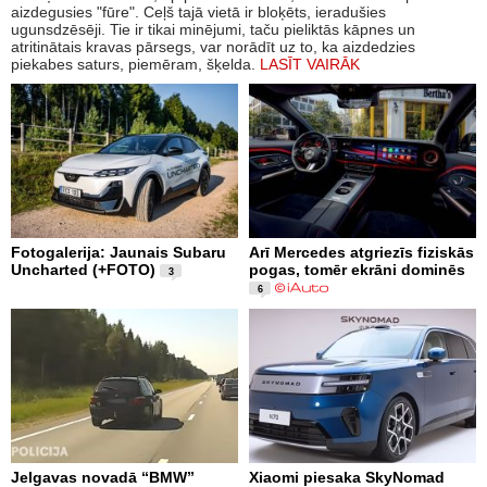
aizdegusies "fūre". Ceļš tajā vietā ir bloķēts, ieradušies
ugunsdzēsēji. Tie ir tikai minējumi, taču pieliktās kāpnes un
atritinātais kravas pārsegs, var norādīt uz to, ka aizdedzies
piekabes saturs, piemēram, šķelda.
LASĪT VAIRĀK
Fotogalerija: Jaunais Subaru
Arī Mercedes atgriezīs fiziskās
Uncharted (+FOTO)
pogas, tomēr ekrāni dominēs
3
6
Jelgavas novadā “BMW”
Xiaomi piesaka SkyNomad