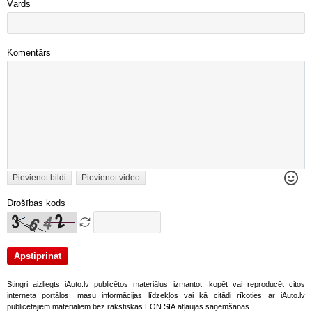
Vārds
Komentārs
Pievienot bildi
Pievienot video
Drošības kods
Stingri aizliegts iAuto.lv publicētos materiālus izmantot, kopēt vai reproducēt citos
interneta portālos, masu informācijas līdzekļos vai kā citādi rīkoties ar iAuto.lv
publicētajiem materiāliem bez rakstiskas EON SIA atļaujas saņemšanas.