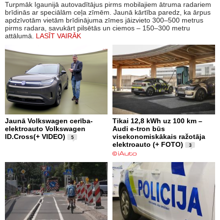
Turpmāk Igaunijā autovadītājus pirms mobilajiem ātruma radariem
brīdinās ar speciālām ceļa zīmēm. Jaunā kārtība paredz, ka ārpus
apdzīvotām vietām brīdinājuma zīmes jāizvieto 300–500 metrus
pirms radara, savukārt pilsētās un ciemos – 150–300 metru
attālumā.
LASĪT VAIRĀK
Jaunā Volkswagen cerība-
Tikai 12,8 kWh uz 100 km –
elektroauto Volkswagen
Audi e-tron būs
ID.Cross(+ VIDEO)
visekonomiskākais ražotāja
5
elektroauto (+ FOTO)
3