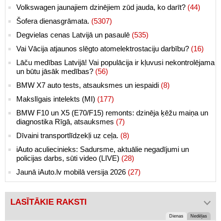
Volkswagen jaunajiem dzinējiem zūd jauda, ko darīt?
(44)
Šofera dienasgrāmata.
(5307)
Degvielas cenas Latvijā un pasaulē
(535)
Vai Vācija atjaunos slēgto atomelektrostaciju darbību?
(16)
Lāču medības Latvijā! Vai populācija ir kļuvusi nekontrolējama
un būtu jāsāk medības?
(56)
BMW X7 auto tests, atsauksmes un iespaidi
(8)
Makslīgais intelekts (MI)
(177)
BMW F10 un X5 (E70/F15) remonts: dzinēja ķēžu maiņa un
diagnostika Rīgā, atsauksmes
(7)
Dīvaini transportlīdzekļi uz ceļa.
(8)
iAuto aculiecinieks: Sadursme, aktuālie negadījumi un
policijas darbs, sūti video (LIVE)
(28)
Jaunā iAuto.lv mobilā versija 2026
(27)
LASĪTĀKIE RAKSTI
Dienas
Nedēļas