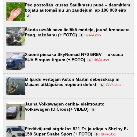
Pēc postošās krusas Saulkrastu pusē – desmitiem
bojātu automašīnu un zaudējumi ap 100 000 eiro
2
Škoda uzsāk sava lielākā modeļa, jaunā krosovera
Peaq, ražošanu (+ FOTO)
1
Xiaomi piesaka SkyNomad N70 EREV – luksusa
SUV Eiropas tirgum (+ FOTO)
4
Miljardu vērtajam Aston Martin debesskrāpim
Maiami atklājušies nopietni defekti
6
Jaunā Volkswagen cerība- elektroauto
Volkswagen ID.Cross(+ VIDEO)
5
Piedāvājumā atgriežas 821 Zs jaudīgais Shelby F-
150 Super Snake Sport (+ FOTO)
9