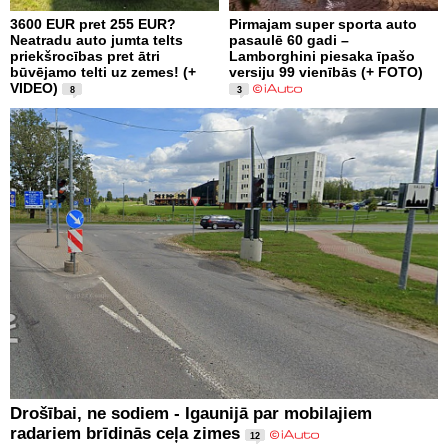
3600 EUR pret 255 EUR?
Pirmajam super sporta auto
Neatradu auto jumta telts
pasaulē 60 gadi –
priekšrocības pret ātri
Lamborghini piesaka īpašo
būvējamo telti uz zemes! (+
versiju 99 vienībās (+ FOTO)
VIDEO)
8
3
Drošībai, ne sodiem - Igaunijā par mobilajiem
radariem brīdinās ceļa zimes
12