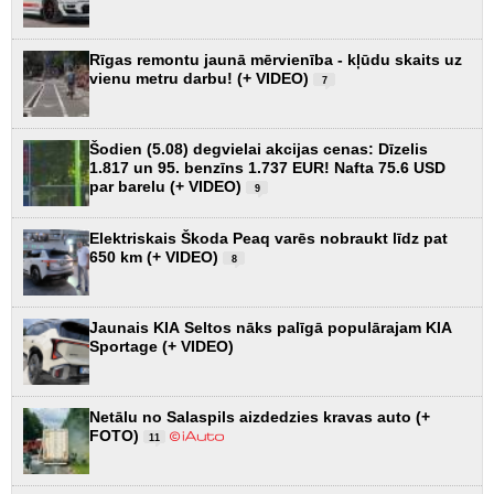
Rīgas remontu jaunā mērvienība - kļūdu skaits uz
vienu metru darbu! (+ VIDEO)
7
Šodien (5.08) degvielai akcijas cenas: Dīzelis
1.817 un 95. benzīns 1.737 EUR! Nafta 75.6 USD
par barelu (+ VIDEO)
9
Elektriskais Škoda Peaq varēs nobraukt līdz pat
650 km (+ VIDEO)
8
Jaunais KIA Seltos nāks palīgā populārajam KIA
Sportage (+ VIDEO)
Netālu no Salaspils aizdedzies kravas auto (+
FOTO)
11