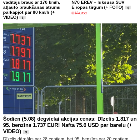
vadītājs brauc ar 170 km/h,
N70 EREV – luksusa SUV
atļauto braukšanas ātrumu
Eiropas tirgum (+ FOTO)
4
pārkāpjot par 80 km/h (+
VIDEO)
6
Šodien (5.08) degvielai akcijas cenas: Dīzelis 1.817 un
95. benzīns 1.737 EUR! Nafta 75.6 USD par barelu (+
VIDEO)
9
Dīzelis dārgāks par 28 centiem, bet 95. benzīns par 20 centiem