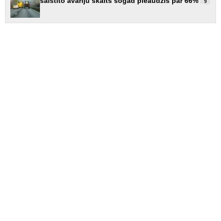
saistīto avāriju skaits šogad pieaudzis par 66%
9