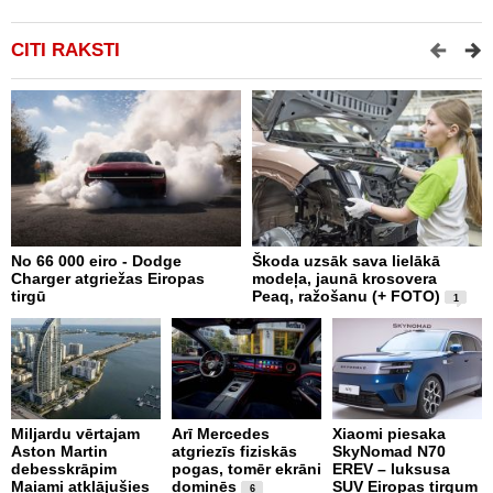
CITI RAKSTI
No 66 000 eiro - Dodge
Škoda uzsāk sava lielākā
2
Charger atgriežas Eiropas
modeļa, jaunā krosovera
K
tirgū
Peaq, ražošanu (+ FOTO)
B
1
p
Miljardu vērtajam
Arī Mercedes
Xiaomi piesaka
Aston Martin
atgriezīs fiziskās
SkyNomad N70
P
debesskrāpim
pogas, tomēr ekrāni
EREV – luksusa
s
Maiami atklājušies
dominēs
SUV Eiropas tirgum
p
6