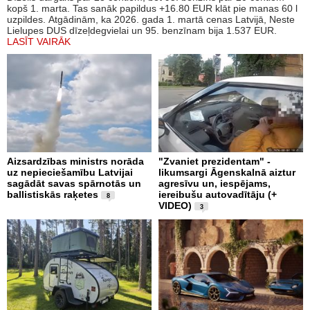
kopš 1. marta. Tas sanāk papildus +16.80 EUR klāt pie manas 60 l
uzpildes. Atgādinām, ka 2026. gada 1. martā cenas Latvijā, Neste
Lielupes DUS dīzeļdegvielai un 95. benzīnam bija 1.537 EUR.
LASĪT VAIRĀK
Aizsardzības ministrs norāda
"Zvaniet prezidentam" -
uz nepieciešamību Latvijai
likumsargi Āgenskalnā aiztur
sagādāt savas spārnotās un
agresīvu un, iespējams,
ballistiskās raķetes
iereibušu autovadītāju (+
8
VIDEO)
3