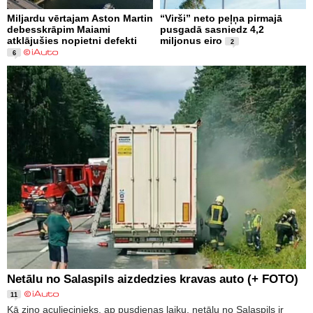
Miljardu vērtajam Aston Martin
“Virši” neto peļņa pirmajā
debesskrāpim Maiami
pusgadā sasniedz 4,2
atklājušies nopietni defekti
miljonus eiro
2
6
Netālu no Salaspils aizdedzies kravas auto (+ FOTO)
11
Kā ziņo aculiecinieks, ap pusdienas laiku, netālu no Salaspils ir