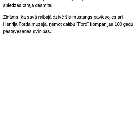
sniedzās otrajā desmitā.
Zināms, ka savā raibajā dzīvē šis mustangs paviesojies arī
Henrija Forda muzejā, ņemot dalību "Ford" kompānijas 100 gadu
pastāvēšanas svinībās.