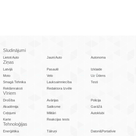
Sludinājumi
Lietoti Auto
Jauni Auto
Autonoma
Ziņas
Latvijā
Pasaulē
Izklaide
Moto
Velo
Uz Ūdens
Smagā Tehnika
Lauksaimniecība
Testi
Reklāmraksti
Redaktora Izvēle
Vīriem
Drošība
Avārijas
Policija
Akadēmija
Satiksme
Garāžā
Ceļojumi
Militāri
Autoklubi
Karte
Reakcijas tests
Tehnoloģijas
Enerģētika
Tālruņi
Datori&Portatīvie