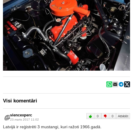
Visi komentāri
viencexperc
0
0
Atbildēt
23.marts 2017 11:02
Latvijā ir reģistrēti 3 mustangi, kuri ražoti 1966.gadā.