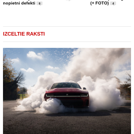
nopietni defekti
(+ FOTO)
L
6
4
p
v
(
IZCELTIE RAKSTI