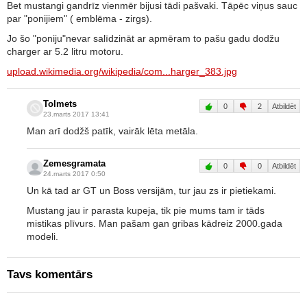
Bet mustangi gandrīz vienmēr bijusi tādi pašvaki. Tāpēc viņus sauc
par "ponijiem" ( emblēma - zirgs).
Jo šo "poniju"nevar salīdzināt ar apmēram to pašu gadu dodžu
charger ar 5.2 litru motoru.
upload.wikimedia.org/wikipedia/com...harger_383.jpg
Tolmets
0
2
Atbildēt
23.marts 2017 13:41
Man arī dodžš patīk, vairāk lēta metāla.
Zemesgramata
0
0
Atbildēt
24.marts 2017 0:50
Un kā tad ar GT un Boss versijām, tur jau zs ir pietiekami.
Mustang jau ir parasta kupeja, tik pie mums tam ir tāds
mistikas plīvurs. Man pašam gan gribas kādreiz 2000.gada
modeli.
Tavs komentārs