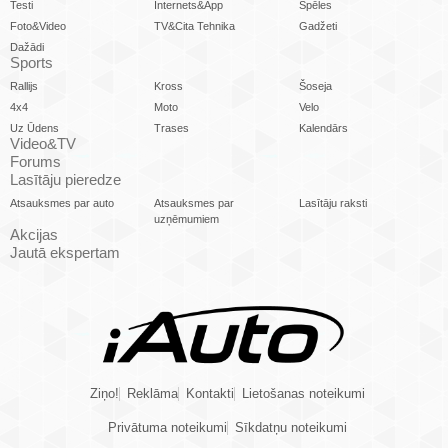
Testi
Internets&App
Spēles
Foto&Video
TV&Cita Tehnika
Gadžeti
Dažādi
Sports
Rallijs
Kross
Šoseja
4x4
Moto
Velo
Uz Ūdens
Trases
Kalendārs
Video&TV
Forums
Lasītāju pieredze
Atsauksmes par auto
Atsauksmes par
Lasītāju raksti
uzņēmumiem
Akcijas
Jautā ekspertam
Ziņo!
Reklāma
Kontakti
Lietošanas noteikumi
Privātuma noteikumi
Sīkdatņu noteikumi