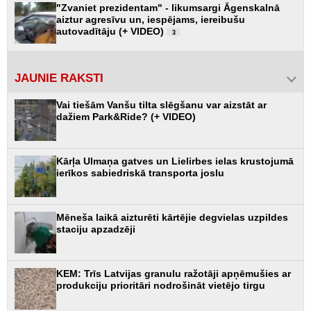
"Zvaniet prezidentam" - likumsargi Āgenskalnā
aiztur agresīvu un, iespējams, iereibušu
autovadītāju (+ VIDEO)
3
JAUNIE RAKSTI
Vai tiešām Vanšu tilta slēgšanu var aizstāt ar
dažiem Park&Ride? (+ VIDEO)
Kārļa Ulmaņa gatves un Lielirbes ielas krustojumā
ierīkos sabiedriskā transporta joslu
Mēneša laikā aizturēti kārtējie degvielas uzpildes
staciju apzadzēji
KEM: Trīs Latvijas granulu ražotāji apņēmušies ar
produkciju prioritāri nodrošināt vietējo tirgu