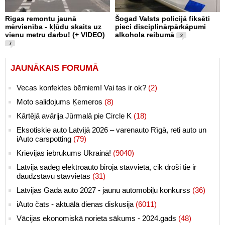
Rīgas remontu jaunā
Šogad Valsts policijā fiksēti
mērvienība - kļūdu skaits uz
pieci disciplinārpārkāpumi
vienu metru darbu! (+ VIDEO)
alkohola reibumā
2
7
JAUNĀKAIS FORUMĀ
Vecas konfektes bērniem! Vai tas ir ok?
(2)
Moto salidojums Ķemeros
(8)
Kārtējā avārija Jūrmalā pie Circle K
(18)
Eksotiskie auto Latvijā 2026 – varenauto Rīgā, reti auto un
iAuto carspotting
(79)
Krievijas iebrukums Ukrainā!
(9040)
Latvijā sadeg elektroauto biroja stāvvietā, cik droši tie ir
daudzstāvu stāvvietās
(31)
Latvijas Gada auto 2027 - jaunu automobiļu konkurss
(36)
iAuto čats - aktuālā dienas diskusija
(6011)
Vācijas ekonomiskā norieta sākums - 2024.gads
(48)