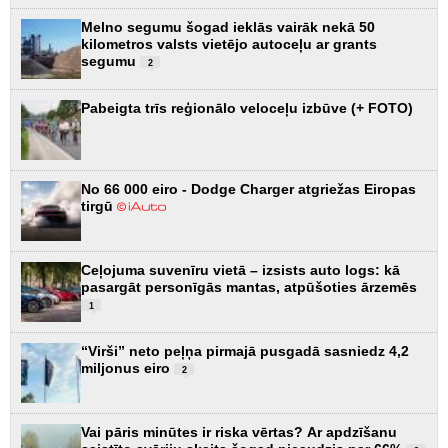
Melno segumu šogad ieklās vairāk nekā 50
kilometros valsts vietējo autoceļu ar grants
segumu
2
Pabeigta trīs reģionālo veloceļu izbūve (+ FOTO)
No 66 000 eiro - Dodge Charger atgriežas Eiropas
tirgū
Ceļojuma suvenīru vietā – izsists auto logs: kā
pasargāt personīgās mantas, atpūšoties ārzemēs
1
“Virši” neto peļņa pirmajā pusgadā sasniedz 4,2
miljonus eiro
2
Vai pāris minūtes ir riska vērtas? Ar apdzīšanu