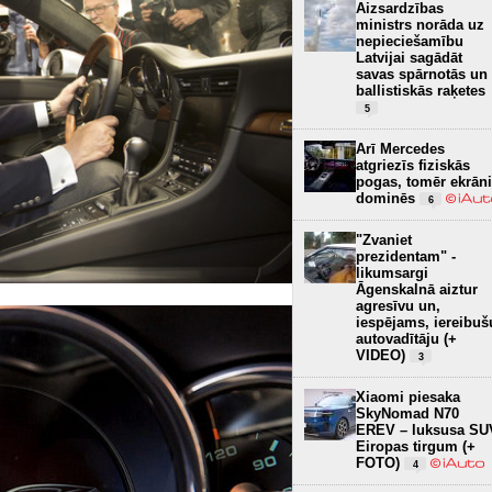
Aizsardzības
ministrs norāda uz
nepieciešamību
Latvijai sagādāt
savas spārnotās un
ballistiskās raķetes
5
Arī Mercedes
atgriezīs fiziskās
pogas, tomēr ekrāni
dominēs
6
"Zvaniet
prezidentam" -
likumsargi
Āgenskalnā aiztur
agresīvu un,
iespējams, iereibuš
autovadītāju (+
VIDEO)
3
Xiaomi piesaka
SkyNomad N70
EREV – luksusa SU
Eiropas tirgum (+
FOTO)
4