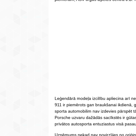
Leģendārā modeļa izcilību apliecina arī 
911 ir piemērots gan braukšanai ikdienā, g
sporta automobilim nav izdevies pārspēt 
Porsche uzvaru dažādās sacīkstēs ir gūtas 
privātos autosporta entuziastus visā pasa
Uzņēmums nekad nav novirzījies no oriģi