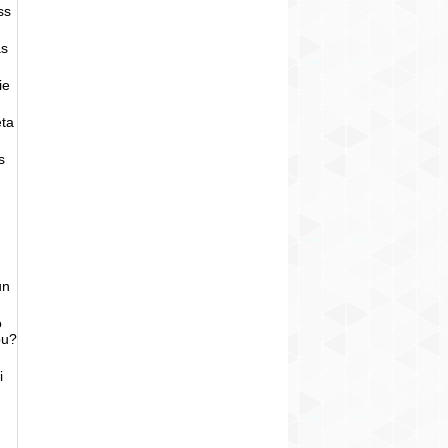
ss
as
ie
eta
s
un
o
bu?
i