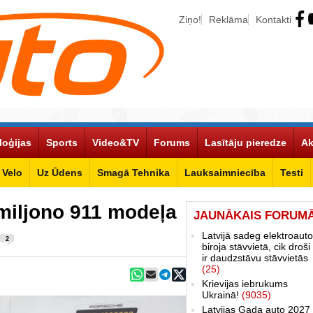
Ziņo!
Reklāma
Kontakti
loģijas
Sports
Video&TV
Forums
Lasītāju pieredze
Ak
Velo
Uz Ūdens
Smagā Tehnika
Lauksaimniecība
Testi
miljono 911 modeļa
JAUNĀKAIS FORUM
Latvijā sadeg elektroauto
2
biroja stāvvietā, cik droši 
ir daudzstāvu stāvvietās
(25)
Krievijas iebrukums
Ukrainā!
(9035)
Latvijas Gada auto 2027 