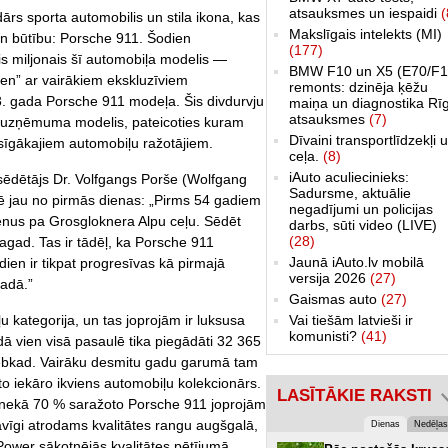
atsauksmes un iespaidi
(
ārs sporta automobilis un stila ikona, kas
Makslīgais intelekts (MI)
n būtību: Porsche 911. Šodien
(177)
s miljonais šī automobiļa modelis —
BMW F10 un X5 (E70/F1
een” ar vairākiem ekskluzīviem
remonts: dzinēja ķēžu
3. gada Porsche 911 modeļa. Šis divdurvju
maiņa un diagnostika Rī
atsauksmes
(7)
is uzņēmuma modelis, pateicoties kuram
Dīvaini transportlīdzekļi 
sīgākajiem automobiļu ražotājiem.
ceļa.
(8)
iAuto aculiecinieks:
dētājs Dr. Volfgangs Porše (Wolfgang
Sadursme, aktuālie
dē jau no pirmās dienas: „Pirms 54 gadiem
negadījumi un policijas
enus pa Grosgloknera Alpu ceļu. Sēdēt
darbs, sūti video (LIVE)
(28)
tagad. Tas ir tādēļ, ka Porsche 911
Jaunā iAuto.lv mobilā
en ir tikpat progresīvas kā pirmajā
versija 2026
(27)
gadā.”
Gaismas auto
(27)
Vai tiešām latvieši ir
u kategorija, un tas joprojām ir luksusa
komunisti?
(41)
dā vien visā pasaulē tika piegādāti 32 365
 jebkad. Vairāku desmitu gadu garumā tam
 to iekāro ikviens automobiļu kolekcionārs.
LASĪTĀKIE RAKSTI
k nekā 70 % saražoto Porsche 911 joprojām
tāvīgi atrodams kvalitātes rangu augšgalā,
Dienas
Nedēļas
Power sākotnējās kvalitātes pētījumā.