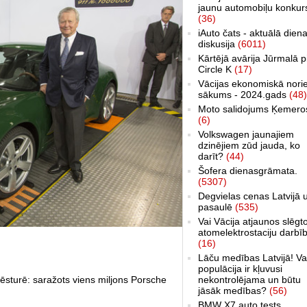
jaunu automobiļu konkur
(36)
iAuto čats - aktuālā dien
diskusija
(6011)
Kārtējā avārija Jūrmalā p
Circle K
(17)
Vācijas ekonomiskā nori
sākums - 2024.gads
(48)
Moto salidojums Ķemero
(6)
Volkswagen jaunajiem
dzinējiem zūd jauda, ko
darīt?
(44)
Šofera dienasgrāmata.
(5307)
Degvielas cenas Latvijā 
pasaulē
(535)
Vai Vācija atjaunos slēgt
atomelektrostaciju darbī
(16)
Lāču medības Latvijā! Va
populācija ir kļuvusi
nekontrolējama un būtu
sturē: saražots viens miljons Porsche
jāsāk medības?
(56)
BMW X7 auto tests,