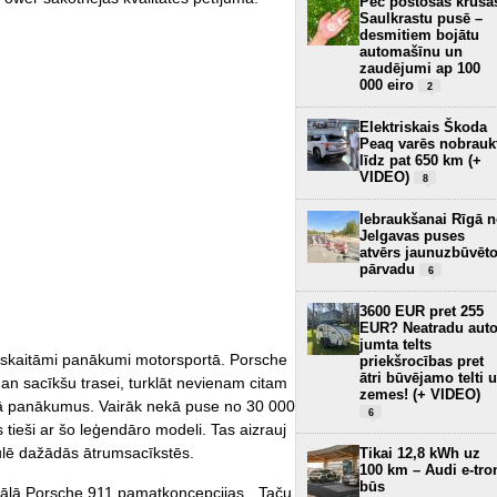
Pēc postošās krusa
Saulkrastu pusē –
desmitiem bojātu
automašīnu un
zaudējumi ap 100
000 eiro
2
Elektriskais Škoda
Peaq varēs nobrauk
līdz pat 650 km (+
VIDEO)
8
Iebraukšanai Rīgā 
Jelgavas puses
atvērs jaunuzbūvēt
pārvadu
6
3600 EUR pret 255
EUR? Neatradu aut
jumta telts
neskaitāmi panākumi motorsportā. Porsche
priekšrocības pret
ātri būvējamo telti 
an sacīkšu trasei, turklāt nevienam citam
zemes! (+ VIDEO)
tā panākumus. Vairāk nekā puse no 30 000
6
tieši ar šo leģendāro modeli. Tas aizrauj
ulē dažādās ātrumsacīkstēs.
Tikai 12,8 kWh uz
100 km – Audi e-tro
būs
nālā Porsche 911 pamatkoncepcijas. „Taču