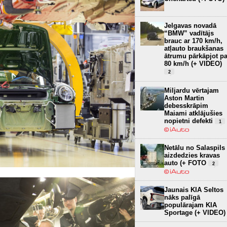
Jelgavas novadā
“BMW” vadītājs
brauc ar 170 km/h,
atļauto braukšanas
ātrumu pārkāpjot pa
80 km/h (+ VIDEO)
2
Miljardu vērtajam
Aston Martin
debesskrāpim
Maiami atklājušies
nopietni defekti
1
Netālu no Salaspils
aizdedzies kravas
auto (+ FOTO
2
Jaunais KIA Seltos
nāks palīgā
populārajam KIA
Sportage (+ VIDEO)