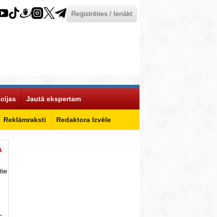
Reģistrēties / Ienākt
cijas
Jautā ekspertam
Reklāmraksti
Redaktora Izvēle
Ā
tie
-