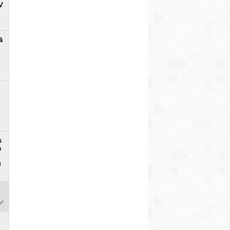
V
ā
s
a
u