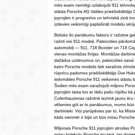
mēs esam nemitīgi uzlabojuši 911 tehnoloģij
stāsta Porsche AG Valdes priekšsēdētājs O
joprojām ir progresīvs un tehniskā ziņā ino
izdevies veiksmīgi paplašināt modeļu sēri
Būtisks šo panākumu faktors ir ražotne ga
ražoti visi 911 modeļi. Pateicoties pārdomā
automobiļi — 911, 718 Boxster un 718 Cay
vienas montāžas līnijas. Montāžas darbinie
dažādus uzdevumus un, pateicoties savai 
katrs Porsche modelis tiek saražots zīmol
rūpnīcu padomes priekšsēdētājs Ūve Huks
iedomāties Porsche 911 veiksmes stāstu b
Šodien mēs esam saražojuši miljono Porsch
joprojām taisa tos ar tādu pašu rūpību kā 
Cufenhauzenas ražotnē iezīmē jaunu ēru 
vēlamies gūt ar to panākumus, mums būs va
darbinieki. Viņi parūpēsies par to, ka Mis
kāds vienmēr ir bijis un būs mūsu Porsche
Miljonais Porsche 911 joprojām atrodas Po
mūsu kolekciju Porsche muzejā, tas dosies