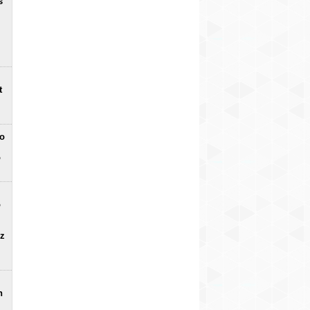
s
t
no
o
o
uz
n