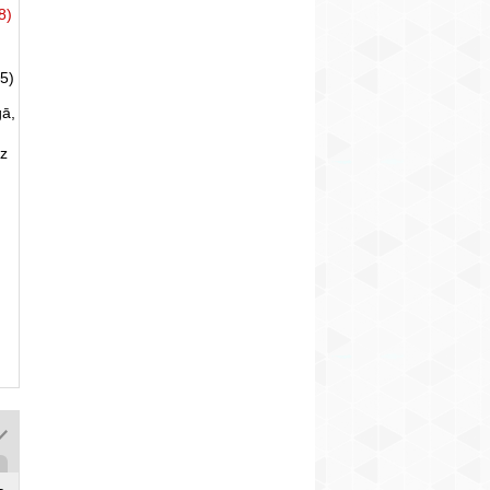
8)
5)
gā,
uz