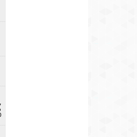
7
D
)