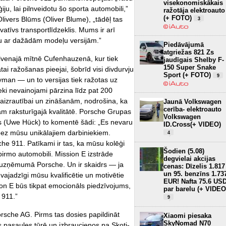
visekonomiskākais
u, lai pilnveidotu šo sporta automobili,”
ražotāja elektroauto
(+ FOTO)
livers Blūms (Oliver Blume), „tādēļ tas
3
vatīvs transportlīdzeklis. Mums ir arī
ju ar dažādām modeļu versijām.”
Piedāvājumā
atgriežas 821 Zs
lvenajā mītnē Cufenhauzenā, kur tiek
jaudīgais Shelby F-
150 Super Snake
tai ražošanas pieejai, šobrīd visi divdurvju
Sport (+ FOTO)
9
man — un to versijas tiek ražotas uz
ki nevainojami pārzina līdz pat 200
aizrautībai un zināšanām, nodrošina, ka
Jaunā Volkswagen
cerība- elektroauto
am raksturīgajā kvalitātē. Porsche Grupas
Volkswagen
 (Uwe Hück) to komentē šādi: „Es nevaru
ID.Cross(+ VIDEO)
ez mūsu unikālajiem darbiniekiem.
4
e 911. Patīkami ir tas, ka mūsu kolēģi
Šodien (5.08)
pirmo automobili. Mission E izstrāde
degvielai akcijas
uzņēmumā Porsche. Un ir skaidrs — ja
cenas: Dīzelis 1.817
un 95. benzīns 1.73
jadzīgi mūsu kvalificētie un motivētie
EUR! Nafta 75.6 US
sion E būs tikpat emocionāls piedzīvojums,
par barelu (+ VIDEO
 911.”
9
rsche AG. Pirms tas dosies papildināt
Xiaomi piesaka
SkyNomad N70
 pasaules tūrē un izbraucienos pa Skoti-