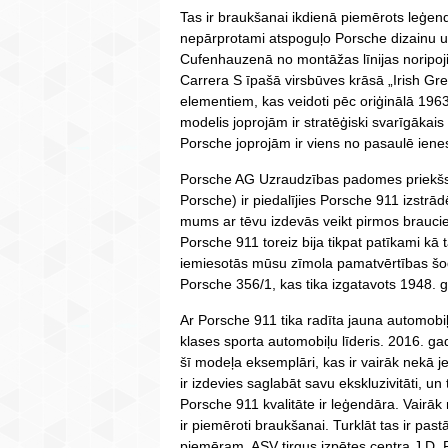
Tas ir braukšanai ikdienā piemērots leģend
nepārprotami atspoguļo Porsche dizainu u
Cufenhauzenā no montāžas līnijas noripoji
Carrera S īpašā virsbūves krāsā „Irish Gr
elementiem, kas veidoti pēc oriģinālā 196
modelis joprojām ir stratēģiski svarīgāka
Porsche joprojām ir viens no pasaulē iene
Porsche AG Uzraudzības padomes priekšsē
Porsche) ir piedalījies Porsche 911 izstrā
mums ar tēvu izdevās veikt pirmos brauci
Porsche 911 toreiz bija tikpat patīkami kā 
iemiesotās mūsu zīmola pamatvērtības šodi
Porsche 356/1, kas tika izgatavots 1948. 
Ar Porsche 911 tika radīta jauna automobiļ
klases sporta automobiļu līderis. 2016. ga
šī modeļa eksemplāri, kas ir vairāk nekā
ir izdevies saglabāt savu ekskluzivitāti, un
Porsche 911 kvalitāte ir leģendāra. Vairā
ir piemēroti braukšanai. Turklāt tas ir pas
piemēram, ASV tirgus izpētes centra J.D. 