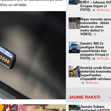
EREV – luksusa SU
Ķīnu un vēl tālāk.
Eiropas tirgum (+
FOTO)
4
Rīgas remontu jaun
mērvienība - kļūdu
skaits uz vienu
metru darbu! (+
VIDEO)
7
Gandrīz 900 Zs
jaudīgais Ķīnas
superhibrīds būs
pieejams Eiropā (+
FOTO)
10
Austrijā uzsāk Ķīna
elektriskā kraviniek
SuperPanther
eTopas600 ražošan
2
JAUNIE RAKSTI
Jaunais Subaru
Uncharted (+FOTO)