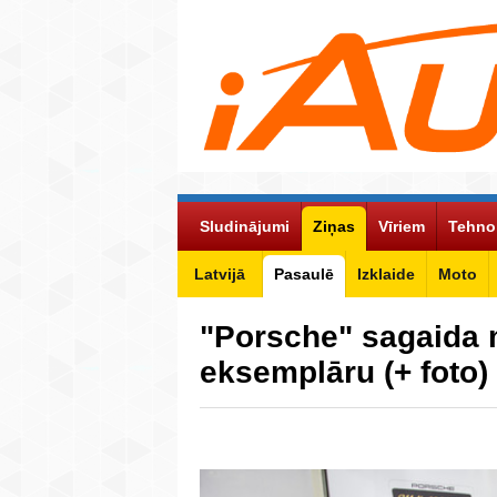
Sludinājumi
Ziņas
Vīriem
Tehno
Latvijā
Pasaulē
Izklaide
Moto
"Porsche" sagaida 
eksemplāru (+ foto)