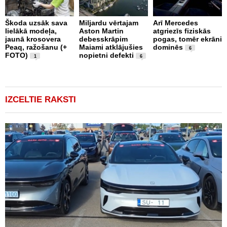
Škoda uzsāk sava
Miljardu vērtajam
Arī Mercedes
P
lielākā modeļa,
Aston Martin
atgriezīs fiziskās
g
jaunā krosovera
debesskrāpim
pogas, tomēr ekrāni
r
Peaq, ražošanu (+
Maiami atklājušies
dominēs
p
6
FOTO)
nopietni defekti
v
1
6
IZCELTIE RAKSTI