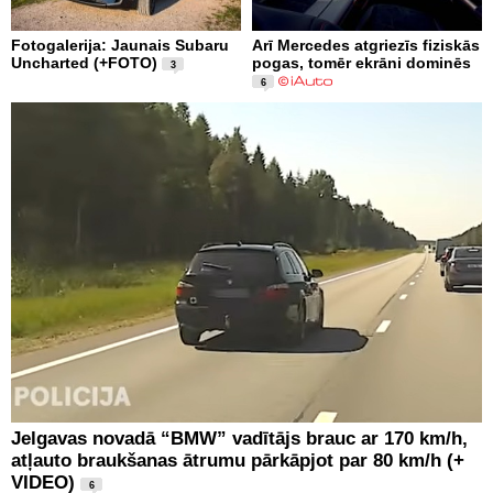
Fotogalerija: Jaunais Subaru
Arī Mercedes atgriezīs fiziskās
Uncharted (+FOTO)
pogas, tomēr ekrāni dominēs
3
6
Jelgavas novadā “BMW” vadītājs brauc ar 170 km/h,
atļauto braukšanas ātrumu pārkāpjot par 80 km/h (+
VIDEO)
6