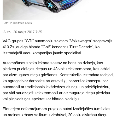
Foto: Publicitātes attēls
iAuto | 26.maijs 2017 7:35
VAG grupas "GTI" automobiļu saietam "Volkswagen" sagatavojis
410 Zs jaudīga hibrīda "Golf" konceptu "First Decade", ko
izstrādājuši vācu kompānijas jaunie speciālisti.
Automašīnas spēka iekārta sastāv no benzīna dzinēja, kas
piedzen priekšējos riteņus un 48 voltu elektromotora, kas atbild
par aizmugures riteņu griešanos. Konstrukciija izstrādāta tādejādi,
ka agregāti var darboties arī atsevišķi, pārvēršot konceptu par
automobili ar tradicionālo iekšdedzes dzinēju un priekšpiedziņu,
par vidi saudzējošu elektromobili ar aizmugurējo riteņu piedziņu
vai pilnpiedziņas spēkratu ar hibrīda piedziņu.
Eksterjera noformējumam projekta autori izvēlējušies tumšzilas
un melnas krāsas salikumu virsbūvei, 20 collu divkrāsu riteņu