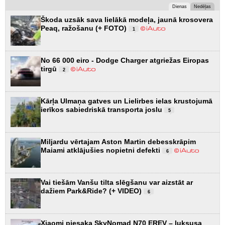
Dienas
Nedēļas
Škoda uzsāk sava lielākā modeļa, jaunā krosovera
Peaq, ražošanu (+ FOTO)
1
No 66 000 eiro - Dodge Charger atgriežas Eiropas
tirgū
2
Kārļa Ulmaņa gatves un Lielirbes ielas krustojumā
ierīkos sabiedriskā transporta joslu
5
Miljardu vērtajam Aston Martin debesskrāpim
Maiami atklājušies nopietni defekti
6
Vai tiešām Vanšu tilta slēgšanu var aizstāt ar
dažiem Park&Ride? (+ VIDEO)
6
Xiaomi piesaka SkyNomad N70 EREV – luksusa