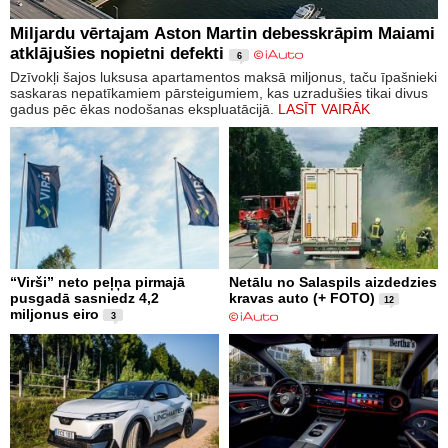
Miljardu vērtajam Aston Martin debesskrāpim Maiami
atklājušies nopietni defekti
6
Dzīvokļi šajos luksusa apartamentos maksā miljonus, taču īpašnieki
saskaras nepatīkamiem pārsteigumiem, kas uzradušies tikai divus
gadus pēc ēkas nodošanas ekspluatācijā.
LASĪT VAIRĀK
“Virši” neto peļņa pirmajā
Netālu no Salaspils aizdedzies
pusgadā sasniedz 4,2
kravas auto (+ FOTO)
12
miljonus eiro
3