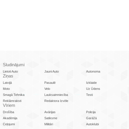
Sludinājumi
Lietoti Auto
Jauni Auto
Autonoma
Ziņas
Latvijā
Pasaulē
Izklaide
Moto
Velo
Uz Ūdens
Smagā Tehnika
Lauksaimniecība
Testi
Reklāmraksti
Redaktora Izvēle
Vīriem
Drošība
Avārijas
Policija
Akadēmija
Satiksme
Garāžā
Ceļojumi
Militāri
Autoklubi