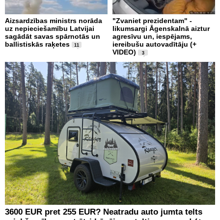
Aizsardzības ministrs norāda
"Zvaniet prezidentam" -
uz nepieciešamību Latvijai
likumsargi Āgenskalnā aiztur
sagādāt savas spārnotās un
agresīvu un, iespējams,
ballistiskās raķetes
iereibušu autovadītāju (+
11
VIDEO)
3
3600 EUR pret 255 EUR? Neatradu auto jumta telts