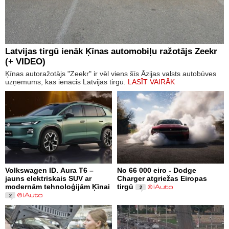
Latvijas tirgū ienāk Ķīnas automobiļu ražotājs Zeekr
(+ VIDEO)
Ķīnas autoražotājs "Zeekr" ir vēl viens šīs Āzijas valsts autobūves
uzņēmums, kas ienācis Latvijas tirgū.
LASĪT VAIRĀK
Volkswagen ID. Aura T6 –
No 66 000 eiro - Dodge
jauns elektriskais SUV ar
Charger atgriežas Eiropas
modernām tehnoloģijām Ķīnai
tirgū
2
2