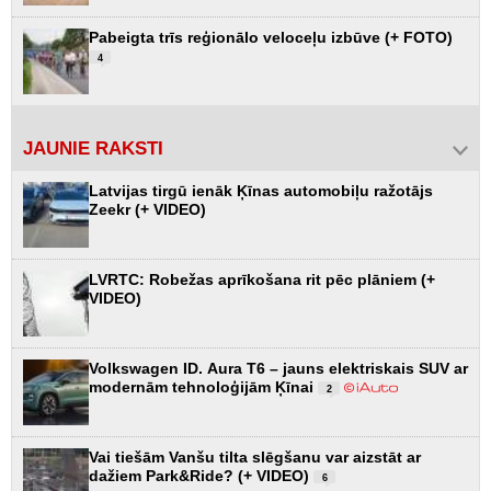
Pabeigta trīs reģionālo veloceļu izbūve (+ FOTO)
4
JAUNIE RAKSTI
Latvijas tirgū ienāk Ķīnas automobiļu ražotājs
Zeekr (+ VIDEO)
LVRTC: Robežas aprīkošana rit pēc plāniem (+
VIDEO)
Volkswagen ID. Aura T6 – jauns elektriskais SUV ar
modernām tehnoloģijām Ķīnai
2
Vai tiešām Vanšu tilta slēgšanu var aizstāt ar
dažiem Park&Ride? (+ VIDEO)
6