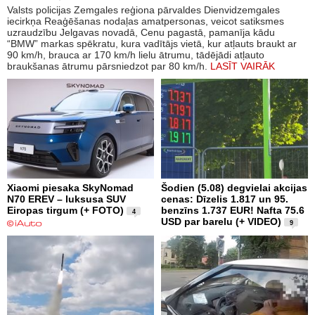
Valsts policijas Zemgales reģiona pārvaldes Dienvidzemgales
iecirkņa Reaģēšanas nodaļas amatpersonas, veicot satiksmes
uzraudzību Jelgavas novadā, Cenu pagastā, pamanīja kādu
“BMW” markas spēkratu, kura vadītājs vietā, kur atļauts braukt ar
90 km/h, brauca ar 170 km/h lielu ātrumu, tādējādi atļauto
braukšanas ātrumu pārsniedzot par 80 km/h.
LASĪT VAIRĀK
Xiaomi piesaka SkyNomad
Šodien (5.08) degvielai akcijas
N70 EREV – luksusa SUV
cenas: Dīzelis 1.817 un 95.
Eiropas tirgum (+ FOTO)
benzīns 1.737 EUR! Nafta 75.6
4
USD par barelu (+ VIDEO)
9