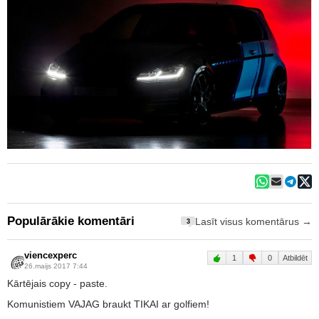
Populārākie komentāri
Lasīt visus komentārus →
3
viencexperc
1
0
Atbildēt
26.maijs 2017 7:44
Kārtējais copy - paste.
Komunistiem VAJAG braukt TIKAI ar golfiem!