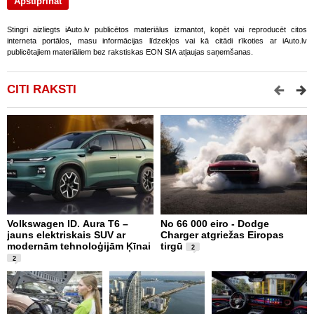
Stingri aizliegts iAuto.lv publicētos materiālus izmantot, kopēt vai reproducēt citos
interneta portālos, masu informācijas līdzekļos vai kā citādi rīkoties ar iAuto.lv
publicētajiem materiāliem bez rakstiskas EON SIA atļaujas saņemšanas.
CITI RAKSTI
Volkswagen ID. Aura T6 –
No 66 000 eiro - Dodge
X
jauns elektriskais SUV ar
Charger atgriežas Eiropas
N
modernām tehnoloģijām Ķīnai
tirgū
E
2
2