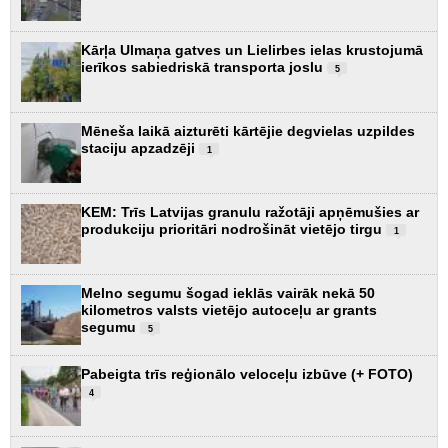
Kārļa Ulmaņa gatves un Lielirbes ielas krustojumā
ierīkos sabiedriskā transporta joslu
5
Mēneša laikā aizturēti kārtējie degvielas uzpildes
staciju apzadzēji
1
KEM: Trīs Latvijas granulu ražotāji apņēmušies ar
produkciju prioritāri nodrošināt vietējo tirgu
1
Melno segumu šogad ieklās vairāk nekā 50
kilometros valsts vietējo autoceļu ar grants
segumu
5
Pabeigta trīs reģionālo veloceļu izbūve (+ FOTO)
4