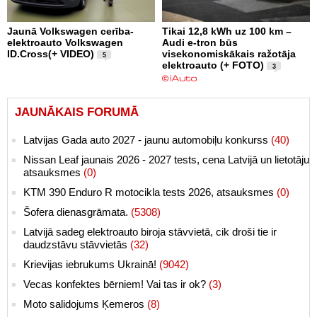
Jaunā Volkswagen cerība-
Tikai 12,8 kWh uz 100 km –
elektroauto Volkswagen
Audi e-tron būs
ID.Cross(+ VIDEO)
visekonomiskākais ražotāja
5
elektroauto (+ FOTO)
3
JAUNĀKAIS FORUMĀ
Latvijas Gada auto 2027 - jaunu automobiļu konkurss
(40)
Nissan Leaf jaunais 2026 - 2027 tests, cena Latvijā un lietotāju
atsauksmes
(0)
KTM 390 Enduro R motocikla tests 2026, atsauksmes
(0)
Šofera dienasgrāmata.
(5308)
Latvijā sadeg elektroauto biroja stāvvietā, cik droši tie ir
daudzstāvu stāvvietās
(32)
Krievijas iebrukums Ukrainā!
(9042)
Vecas konfektes bērniem! Vai tas ir ok?
(3)
Moto salidojums Ķemeros
(8)