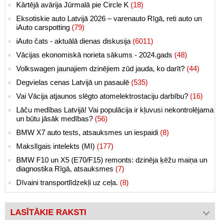
Kārtējā avārija Jūrmalā pie Circle K
(18)
Eksotiskie auto Latvijā 2026 – varenauto Rīgā, reti auto un
iAuto carspotting
(79)
iAuto čats - aktuālā dienas diskusija
(6011)
Vācijas ekonomiskā norieta sākums - 2024.gads
(48)
Volkswagen jaunajiem dzinējiem zūd jauda, ko darīt?
(44)
Degvielas cenas Latvijā un pasaulē
(535)
Vai Vācija atjaunos slēgto atomelektrostaciju darbību?
(16)
Lāču medības Latvijā! Vai populācija ir kļuvusi nekontrolējama
un būtu jāsāk medības?
(56)
BMW X7 auto tests, atsauksmes un iespaidi
(8)
Makslīgais intelekts (MI)
(177)
BMW F10 un X5 (E70/F15) remonts: dzinēja ķēžu maiņa un
diagnostika Rīgā, atsauksmes
(7)
Dīvaini transportlīdzekļi uz ceļa.
(8)
LASĪTĀKIE RAKSTI