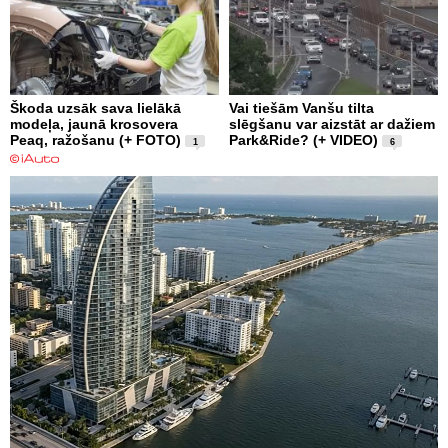
Škoda uzsāk sava lielākā
Vai tiešām Vanšu tilta
modeļa, jaunā krosovera
slēgšanu var aizstāt ar dažiem
Peaq, ražošanu (+ FOTO)
Park&Ride? (+ VIDEO)
1
6