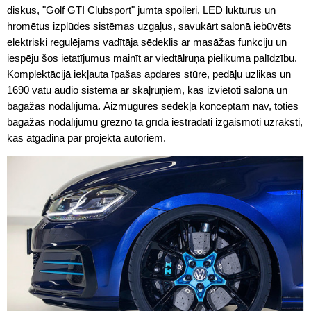
diskus, "Golf GTI Clubsport" jumta spoileri, LED lukturus un
hromētus izplūdes sistēmas uzgaļus, savukārt salonā iebūvēts
elektriski regulējams vadītāja sēdeklis ar masāžas funkciju un
iespēju šos ietatījumus mainīt ar viedtālruņa pielikuma palīdzību.
Komplektācijā iekļauta īpašas apdares stūre, pedāļu uzlikas un
1690 vatu audio sistēma ar skaļruņiem, kas izvietoti salonā un
bagāžas nodalījumā. Aizmugures sēdekļa konceptam nav, toties
bagāžas nodalījumu grezno tā grīdā iestrādāti izgaismoti uzraksti,
kas atgādina par projekta autoriem.