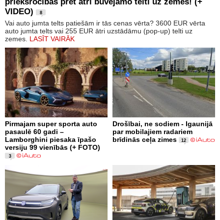
priekšrocības pret ātri būvējamo telti uz zemes! (+
VIDEO)
8
Vai auto jumta telts patiešām ir tās cenas vērta? 3600 EUR vērta
auto jumta telts vai 255 EUR ātri uzstādāmu (pop-up) telti uz
zemes.
LASĪT VAIRĀK
Pirmajam super sporta auto
Drošībai, ne sodiem - Igaunijā
pasaulē 60 gadi –
par mobilajiem radariem
Lamborghini piesaka īpašo
brīdinās ceļa zimes
12
versiju 99 vienībās (+ FOTO)
3