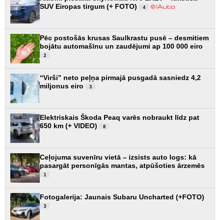
SUV Eiropas tirgum (+ FOTO)
4
Pēc postošās krusas Saulkrastu pusē – desmitiem
bojātu automašīnu un zaudējumi ap 100 000 eiro
2
“Virši” neto peļņa pirmajā pusgadā sasniedz 4,2
miljonus eiro
3
Elektriskais Škoda Peaq varēs nobraukt līdz pat
650 km (+ VIDEO)
8
Ceļojuma suvenīru vietā – izsists auto logs: kā
pasargāt personīgās mantas, atpūšoties ārzemēs
1
Fotogalerija: Jaunais Subaru Uncharted (+FOTO)
3