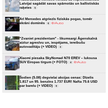
Latvijai sagādāt savas spārnotās un ballistiskās
raķetes
5
Arī Mercedes atgriezīs fiziskās pogas, tomēr
ekrāni dominēs
6
"Zvaniet prezidentam" - likumsargi Āgenskalnā
aiztur agresīvu un, iespējams, iereibušu
autovadītāju (+ VIDEO)
3
Xiaomi piesaka SkyNomad N70 EREV – luksusa
SUV Eiropas tirgum (+ FOTO)
4
Šodien (5.08) degvielai akcijas cenas: Dīzelis
1.817 un 95. benzīns 1.737 EUR! Nafta 75.6 USD
par barelu (+ VIDEO)
9