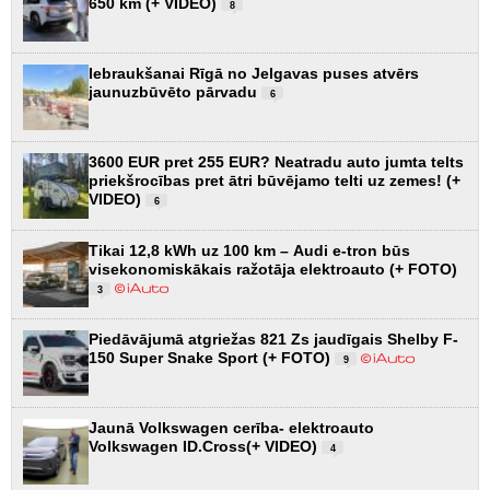
650 km (+ VIDEO)
8
Iebraukšanai Rīgā no Jelgavas puses atvērs
jaunuzbūvēto pārvadu
6
3600 EUR pret 255 EUR? Neatradu auto jumta telts
priekšrocības pret ātri būvējamo telti uz zemes! (+
VIDEO)
6
Tikai 12,8 kWh uz 100 km – Audi e-tron būs
visekonomiskākais ražotāja elektroauto (+ FOTO)
3
Piedāvājumā atgriežas 821 Zs jaudīgais Shelby F-
150 Super Snake Sport (+ FOTO)
9
Jaunā Volkswagen cerība- elektroauto
Volkswagen ID.Cross(+ VIDEO)
4