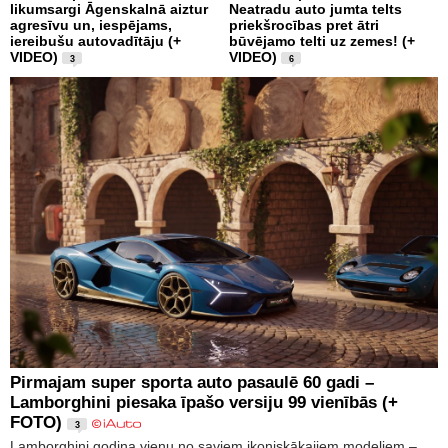
likumsargi Āgenskalnā aiztur
Neatradu auto jumta telts
agresīvu un, iespējams,
priekšrocības pret ātri
iereibušu autovadītāju (+
būvējamo telti uz zemes! (+
VIDEO)
VIDEO)
3
6
Pirmajam super sporta auto pasaulē 60 gadi –
Lamborghini piesaka īpašo versiju 99 vienībās (+
FOTO)
3
Lamborghini godina vienu no saviem ikoniskākajiem modeļiem –