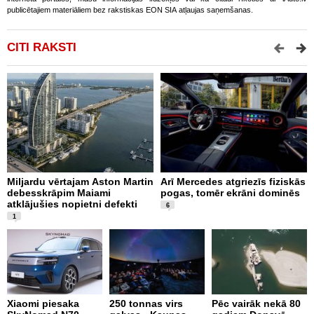
publicētajiem materiāliem bez rakstiskas EON SIA atļaujas saņemšanas.
CITI RAKSTI
Miljardu vērtajam Aston Martin
Arī Mercedes atgriezīs fiziskās
P
debesskrāpim Maiami
pogas, tomēr ekrāni dominēs
p
atklājušies nopietni defekti
L
6
v
1
Xiaomi piesaka
250 tonnas virs
Pēc vairāk nekā 80