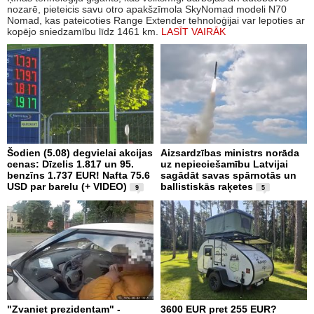
nozarē, pieteicis savu otro apakšzīmola SkyNomad modeli N70
Nomad, kas pateicoties Range Extender tehnoloģijai var lepoties ar
kopējo sniedzamību līdz 1461 km.
LASĪT VAIRĀK
Šodien (5.08) degvielai akcijas
Aizsardzības ministrs norāda
cenas: Dīzelis 1.817 un 95.
uz nepieciešamību Latvijai
benzīns 1.737 EUR! Nafta 75.6
sagādāt savas spārnotās un
USD par barelu (+ VIDEO)
ballistiskās raķetes
9
5
"Zvaniet prezidentam" -
3600 EUR pret 255 EUR?