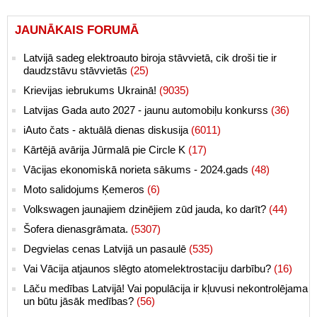
JAUNĀKAIS FORUMĀ
Latvijā sadeg elektroauto biroja stāvvietā, cik droši tie ir
daudzstāvu stāvvietās
(25)
Krievijas iebrukums Ukrainā!
(9035)
Latvijas Gada auto 2027 - jaunu automobiļu konkurss
(36)
iAuto čats - aktuālā dienas diskusija
(6011)
Kārtējā avārija Jūrmalā pie Circle K
(17)
Vācijas ekonomiskā norieta sākums - 2024.gads
(48)
Moto salidojums Ķemeros
(6)
Volkswagen jaunajiem dzinējiem zūd jauda, ko darīt?
(44)
Šofera dienasgrāmata.
(5307)
Degvielas cenas Latvijā un pasaulē
(535)
Vai Vācija atjaunos slēgto atomelektrostaciju darbību?
(16)
Lāču medības Latvijā! Vai populācija ir kļuvusi nekontrolējama
un būtu jāsāk medības?
(56)