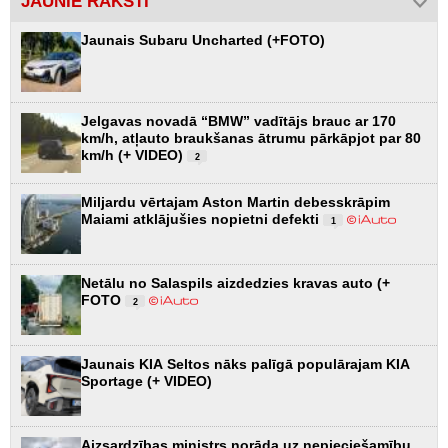
JAUNIE RAKSTI
Jaunais Subaru Uncharted (+FOTO)
Jelgavas novadā “BMW” vadītājs brauc ar 170
km/h, atļauto braukšanas ātrumu pārkāpjot par 80
km/h (+ VIDEO)
2
Miljardu vērtajam Aston Martin debesskrāpim
Maiami atklājušies nopietni defekti
1
Netālu no Salaspils aizdedzies kravas auto (+
FOTO
2
Jaunais KIA Seltos nāks palīgā populārajam KIA
Sportage (+ VIDEO)
Aizsardzības ministrs norāda uz nepieciešamību