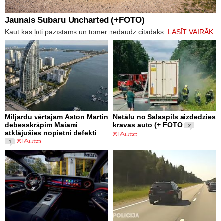
Jaunais Subaru Uncharted (+FOTO)
Kaut kas ļoti pazīstams un tomēr nedaudz citādāks.
LASĪT VAIRĀK
Miljardu vērtajam Aston Martin
Netālu no Salaspils aizdedzies
debesskrāpim Maiami
kravas auto (+ FOTO
2
atklājušies nopietni defekti
1