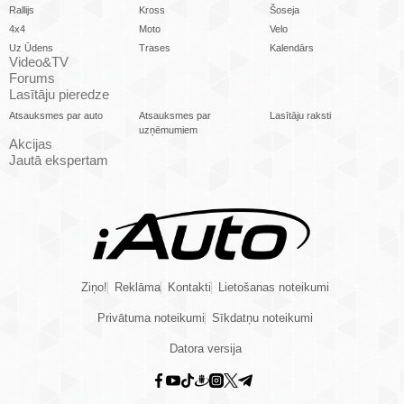
Rallijs
Kross
Šoseja
4x4
Moto
Velo
Uz Ūdens
Trases
Kalendārs
Video&TV
Forums
Lasītāju pieredze
Atsauksmes par auto
Atsauksmes par
Lasītāju raksti
uzņēmumiem
Akcijas
Jautā ekspertam
Ziņo!
Reklāma
Kontakti
Lietošanas noteikumi
Privātuma noteikumi
Sīkdatņu noteikumi
Datora versija