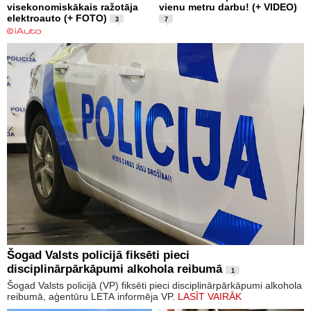
visekonomiskākais ražotāja
vienu metru darbu! (+ VIDEO)
elektroauto (+ FOTO)
3
7
Šogad Valsts policijā fiksēti pieci
disciplinārpārkāpumi alkohola reibumā
1
Šogad Valsts policijā (VP) fiksēti pieci disciplinārpārkāpumi alkohola
reibumā, aģentūru LETA informēja VP.
LASĪT VAIRĀK