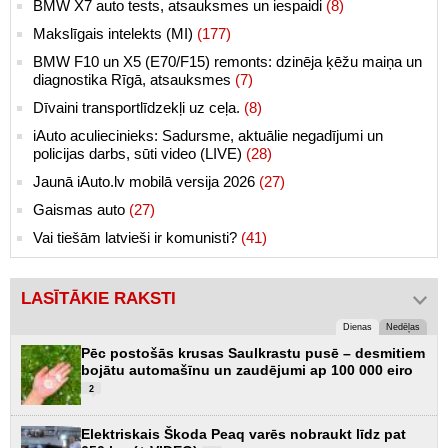
BMW X7 auto tests, atsauksmes un iespaidi
(8)
Makslīgais intelekts (MI)
(177)
BMW F10 un X5 (E70/F15) remonts: dzinēja ķēžu maiņa un
diagnostika Rīgā, atsauksmes
(7)
Dīvaini transportlīdzekļi uz ceļa.
(8)
iAuto aculiecinieks: Sadursme, aktuālie negadījumi un
policijas darbs, sūti video (LIVE)
(28)
Jaunā iAuto.lv mobilā versija 2026
(27)
Gaismas auto
(27)
Vai tiešām latvieši ir komunisti?
(41)
LASĪTĀKIE RAKSTI
Dienas
Nedēļas
Pēc postošās krusas Saulkrastu pusē – desmitiem
bojātu automašīnu un zaudējumi ap 100 000 eiro
2
Elektriskais Škoda Peaq varēs nobraukt līdz pat