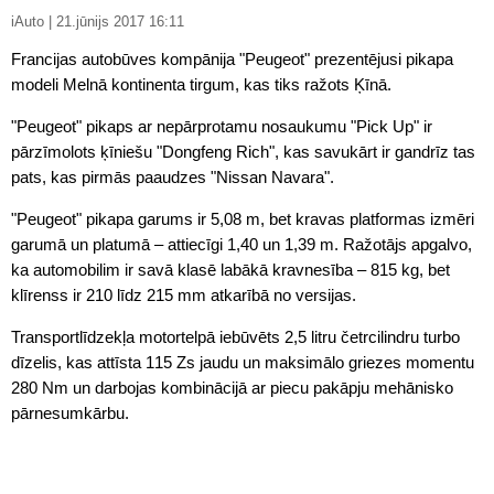
iAuto | 21.jūnijs 2017 16:11
Francijas autobūves kompānija "Peugeot" prezentējusi pikapa
modeli Melnā kontinenta tirgum, kas tiks ražots Ķīnā.
"Peugeot" pikaps ar nepārprotamu nosaukumu "Pick Up" ir
pārzīmolots ķīniešu "Dongfeng Rich", kas savukārt ir gandrīz tas
pats, kas pirmās paaudzes "Nissan Navara".
"Peugeot" pikapa garums ir 5,08 m, bet kravas platformas izmēri
garumā un platumā – attiecīgi 1,40 un 1,39 m. Ražotājs apgalvo,
ka automobilim ir savā klasē labākā kravnesība – 815 kg, bet
klīrenss ir 210 līdz 215 mm atkarībā no versijas.
Transportlīdzekļa motortelpā iebūvēts 2,5 litru četrcilindru turbo
dīzelis, kas attīsta 115 Zs jaudu un maksimālo griezes momentu
280 Nm un darbojas kombinācijā ar piecu pakāpju mehānisko
pārnesumkārbu.