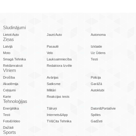
Sludinājumi
Lietoti Auto
Jauni Auto
Autonoma
Ziņas
Latvijā
Pasaulē
Izklaide
Moto
Velo
Uz Ūdens
Smagā Tehnika
Lauksaimniecība
Testi
Reklāmraksti
Redaktora Izvēle
Vīriem
Drošība
Avārijas
Policija
Akadēmija
Satiksme
Garāžā
Ceļojumi
Militāri
Autoklubi
Karte
Reakcijas tests
Tehnoloģijas
Enerģētika
Tālruņi
Datori&Portatīvie
Testi
Internets&App
Spēles
Foto&Video
TV&Cita Tehnika
Gadžeti
Dažādi
Sports