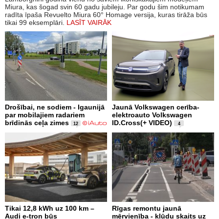
Miura, kas šogad svin 60 gadu jubileju. Par godu šim notikumam
radīta īpaša Revuelto Miura 60° Homage versija, kuras tirāža būs
tikai 99 eksemplāri.
LASĪT VAIRĀK
Drošībai, ne sodiem - Igaunijā
Jaunā Volkswagen cerība-
par mobilajiem radariem
elektroauto Volkswagen
brīdinās ceļa zimes
ID.Cross(+ VIDEO)
12
4
Tikai 12,8 kWh uz 100 km –
Rīgas remontu jaunā
Audi e-tron būs
mērvienība - kļūdu skaits uz