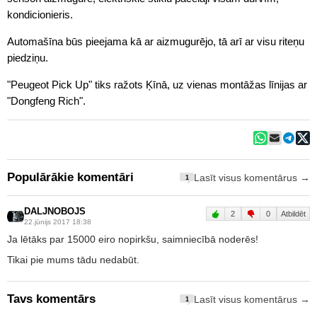
kondicionieris.
Automašīna būs pieejama kā ar aizmugurējo, tā arī ar visu riteņu
piedziņu.
"Peugeot Pick Up" tiks ražots Ķīnā, uz vienas montāžas līnijas ar
"Dongfeng Rich".
Populārākie komentāri
Lasīt visus komentārus →
1
DALJNOBOJS
2
0
Atbildēt
22.jūnijs 2017 18:38
Ja lētāks par 15000 eiro nopirkšu, saimniecībā noderēs!
Tikai pie mums tādu nedabūt.
Tavs komentārs
Lasīt visus komentārus →
1