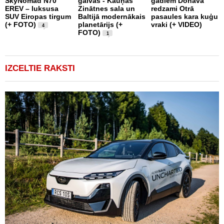
SkyNomad N70
galvas - Kauņas
gadiem Donavā
9
EREV – luksusa
Zinātnes sala un
redzami Otrā
a
SUV Eiropas tirgum
Baltijā modernākais
pasaules kara kuģu
s
(+ FOTO)
planetārijs (+
vraki (+ VIDEO)
g
4
FOTO)
e
1
IZCELTIE RAKSTI