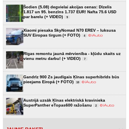
Šodien (5.08) degvielai akcijas cenas: Dīzelis
1.817 un 95. benzīns 1.737 EUR! Nafta 75.6 USD
par barelu (+ VIDEO)
9
Xiaomi piesaka SkyNomad N70 EREV – luksusa
SUV Eiropas tirgum (+ FOTO)
4
Rīgas remontu jaunā mērvienība - kļūdu skaits uz
vienu metru darbu! (+ VIDEO)
7
Gandrīz 900 Zs jaudīgais Ķīnas superhibrīds būs
pieejams Eiropā (+ FOTO)
10
Austrijā uzsāk Ķīnas elektriskā kravinieka
SuperPanther eTopas600 ražošanu
2