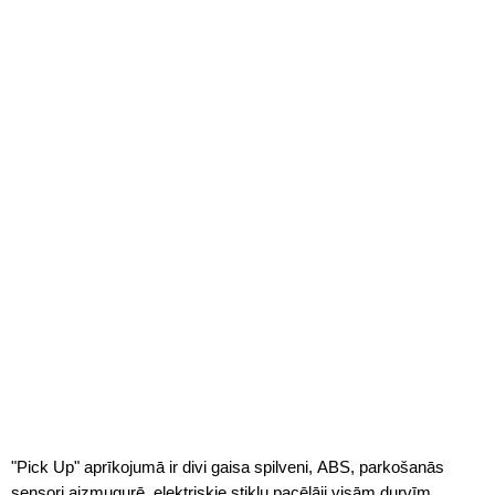
"Pick Up" aprīkojumā ir divi gaisa spilveni, ABS, parkošanās
sensori aizmugurē, elektriskie stiklu pacēlāji visām durvīm,