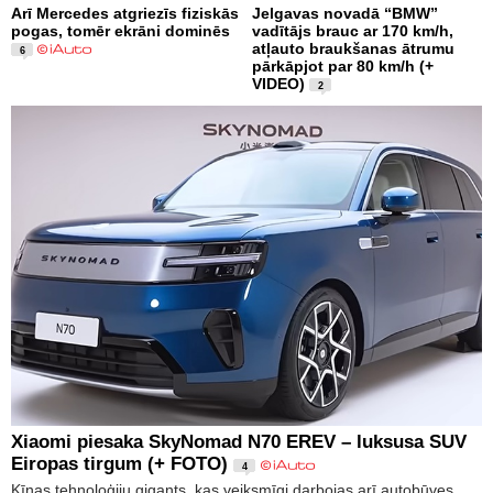
Arī Mercedes atgriezīs fiziskās
Jelgavas novadā “BMW”
pogas, tomēr ekrāni dominēs
vadītājs brauc ar 170 km/h,
atļauto braukšanas ātrumu
6
pārkāpjot par 80 km/h (+
VIDEO)
2
Xiaomi piesaka SkyNomad N70 EREV – luksusa SUV
Eiropas tirgum (+ FOTO)
4
Ķīnas tehnoloģiju gigants, kas veiksmīgi darbojas arī autobūves