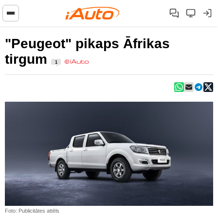
"Peugeot" pikaps Āfrikas
tirgum
1
Foto: Publicitātes attēls