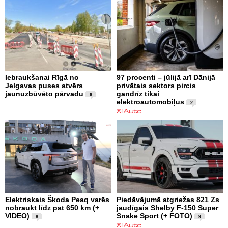
Iebraukšanai Rīgā no
97 procenti – jūlijā arī Dānijā
Jelgavas puses atvērs
privātais sektors pircis
jaunuzbūvēto pārvadu
gandrīz tikai
6
elektroautomobiļus
2
Elektriskais Škoda Peaq varēs
Piedāvājumā atgriežas 821 Zs
nobraukt līdz pat 650 km (+
jaudīgais Shelby F-150 Super
VIDEO)
Snake Sport (+ FOTO)
8
9