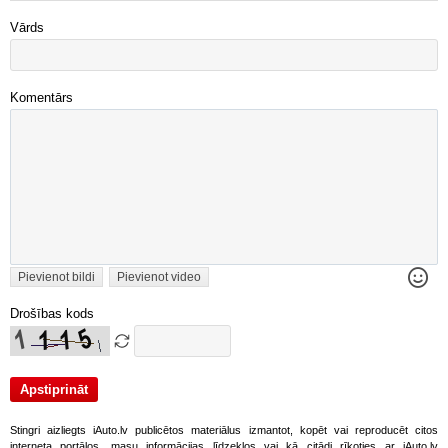
Vārds
Komentārs
Pievienot bildi
Pievienot video
Drošības kods
Stingri aizliegts iAuto.lv publicētos materiālus izmantot, kopēt vai reproducēt citos
interneta portālos, masu informācijas līdzekļos vai kā citādi rīkoties ar iAuto.lv