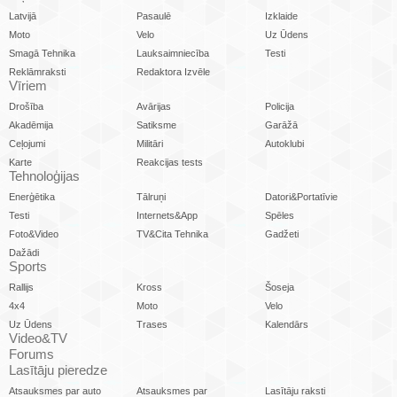
Latvijā
Pasaulē
Izklaide
Moto
Velo
Uz Ūdens
Smagā Tehnika
Lauksaimniecība
Testi
Reklāmraksti
Redaktora Izvēle
Vīriem
Drošība
Avārijas
Policija
Akadēmija
Satiksme
Garāžā
Ceļojumi
Militāri
Autoklubi
Karte
Reakcijas tests
Tehnoloģijas
Enerģētika
Tālruņi
Datori&Portatīvie
Testi
Internets&App
Spēles
Foto&Video
TV&Cita Tehnika
Gadžeti
Dažādi
Sports
Rallijs
Kross
Šoseja
4x4
Moto
Velo
Uz Ūdens
Trases
Kalendārs
Video&TV
Forums
Lasītāju pieredze
Atsauksmes par auto
Atsauksmes par
Lasītāju raksti