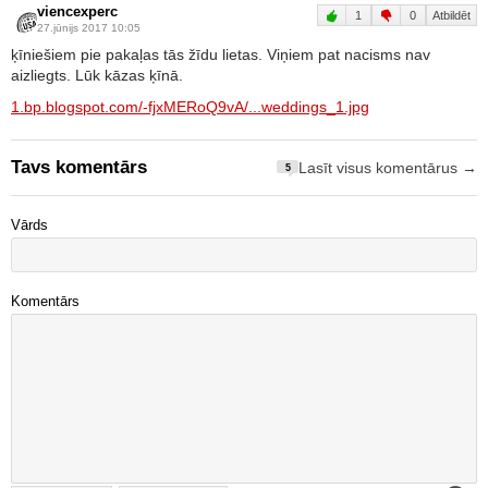
viencexperc
1
0
Atbildēt
27.jūnijs 2017 10:05
ķīniešiem pie pakaļas tās žīdu lietas. Viņiem pat nacisms nav
aizliegts. Lūk kāzas ķīnā.
1.bp.blogspot.com/-fjxMERoQ9vA/...weddings_1.jpg
Tavs komentārs
Lasīt visus komentārus →
5
Vārds
Komentārs