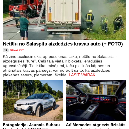
Netālu no Salaspils aizdedzies kravas auto (+ FOTO)
12
Kā ziņo aculiecinieks, ap pusdienas laiku, netālu no Salaspils ir
aizdegusies "fūre". Ceļš tajā vietā ir bloķēts, ieradušies
ugunsdzēsēji. Tie ir tikai minējumi, taču pieliktās kāpnes un
atritinātais kravas pārsegs, var norādīt uz to, ka aizdedzies
piekabes saturs, piemēram, šķelda.
LASĪT VAIRĀK
Fotogalerija: Jaunais Subaru
Arī Mercedes atgriezīs fiziskās