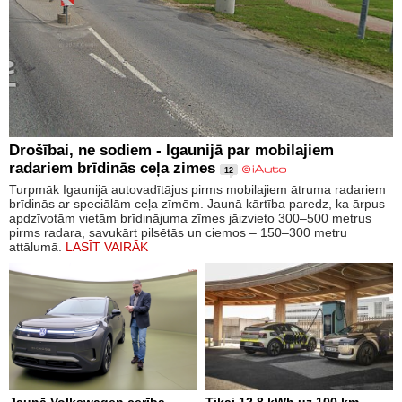
Drošībai, ne sodiem - Igaunijā par mobilajiem
radariem brīdinās ceļa zimes
12
Turpmāk Igaunijā autovadītājus pirms mobilajiem ātruma radariem
brīdinās ar speciālām ceļa zīmēm. Jaunā kārtība paredz, ka ārpus
apdzīvotām vietām brīdinājuma zīmes jāizvieto 300–500 metrus
pirms radara, savukārt pilsētās un ciemos – 150–300 metru
attālumā.
LASĪT VAIRĀK
Jaunā Volkswagen cerība-
Tikai 12,8 kWh uz 100 km –