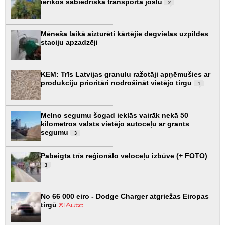
ierīkos sabiedriskā transporta joslu
2
Mēneša laikā aizturēti kārtējie degvielas uzpildes
staciju apzadzēji
KEM: Trīs Latvijas granulu ražotāji apņēmušies ar
produkciju prioritāri nodrošināt vietējo tirgu
1
Melno segumu šogad ieklās vairāk nekā 50
kilometros valsts vietējo autoceļu ar grants
segumu
3
Pabeigta trīs reģionālo veloceļu izbūve (+ FOTO)
3
No 66 000 eiro - Dodge Charger atgriežas Eiropas
tirgū