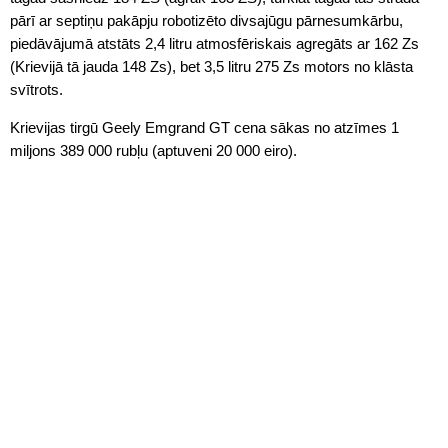
pārī ar septiņu pakāpju robotizēto divsajūgu pārnesumkārbu,
piedāvājumā atstāts 2,4 litru atmosfēriskais agregāts ar 162 Zs
(Krievijā tā jauda 148 Zs), bet 3,5 litru 275 Zs motors no klāsta
svītrots.
Krievijas tirgū Geely Emgrand GT cena sākas no atzīmes 1
miljons 389 000 rubļu (aptuveni 20 000 eiro).