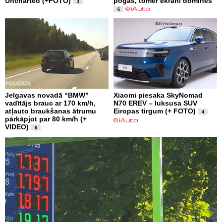
Uncharted (+FOTO)
pogas, tomēr ekrāni dominēs
3
6
Jelgavas novadā “BMW”
Xiaomi piesaka SkyNomad
vadītājs brauc ar 170 km/h,
N70 EREV – luksusa SUV
atļauto braukšanas ātrumu
Eiropas tirgum (+ FOTO)
4
pārkāpjot par 80 km/h (+
VIDEO)
6