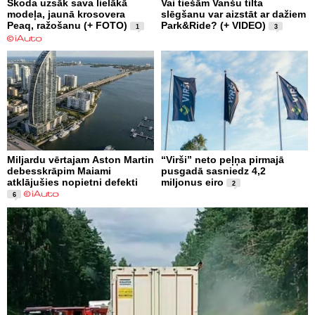
Škoda uzsāk sava lielākā
Vai tiešām Vanšu tilta
modeļa, jaunā krosovera
slēgšanu var aizstāt ar dažiem
Peaq, ražošanu (+ FOTO)
Park&Ride? (+ VIDEO)
1
3
Miljardu vērtajam Aston Martin
“Virši” neto peļņa pirmajā
debesskrāpim Maiami
pusgadā sasniedz 4,2
atklājušies nopietni defekti
miljonus eiro
2
6