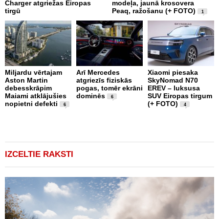
Charger atgriežas Eiropas
modeļa, jaunā krosovera
K
tirgū
Peaq, ražošanu (+ FOTO)
B
1
p
Miljardu vērtajam
Arī Mercedes
Xiaomi piesaka
Aston Martin
atgriezīs fiziskās
SkyNomad N70
P
debesskrāpim
pogas, tomēr ekrāni
EREV – luksusa
s
Maiami atklājušies
dominēs
SUV Eiropas tirgum
p
6
nopietni defekti
(+ FOTO)
L
6
4
p
v
(
IZCELTIE RAKSTI