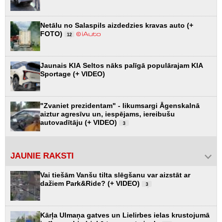
Netālu no Salaspils aizdedzies kravas auto (+
FOTO)
12
Jaunais KIA Seltos nāks palīgā populārajam KIA
Sportage (+ VIDEO)
"Zvaniet prezidentam" - likumsargi Āgenskalnā
aiztur agresīvu un, iespējams, iereibušu
autovadītāju (+ VIDEO)
3
JAUNIE RAKSTI
Vai tiešām Vanšu tilta slēgšanu var aizstāt ar
dažiem Park&Ride? (+ VIDEO)
3
Kārļa Ulmaņa gatves un Lielirbes ielas krustojumā