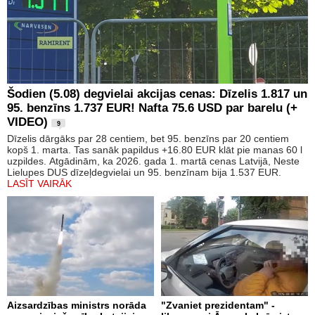
Šodien (5.08) degvielai akcijas cenas: Dīzelis 1.817 un
95. benzīns 1.737 EUR! Nafta 75.6 USD par barelu (+
VIDEO)
9
Dīzelis dārgāks par 28 centiem, bet 95. benzīns par 20 centiem
kopš 1. marta. Tas sanāk papildus +16.80 EUR klāt pie manas 60 l
uzpildes. Atgādinām, ka 2026. gada 1. martā cenas Latvijā, Neste
Lielupes DUS dīzeļdegvielai un 95. benzīnam bija 1.537 EUR.
LASĪT VAIRĀK
Aizsardzības ministrs norāda
"Zvaniet prezidentam" -