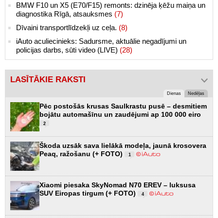
BMW F10 un X5 (E70/F15) remonts: dzinēja ķēžu maiņa un
diagnostika Rīgā, atsauksmes
(7)
Dīvaini transportlīdzekļi uz ceļa.
(8)
iAuto aculiecinieks: Sadursme, aktuālie negadījumi un
policijas darbs, sūti video (LIVE)
(28)
LASĪTĀKIE RAKSTI
Dienas
Nedēļas
Pēc postošās krusas Saulkrastu pusē – desmitiem
bojātu automašīnu un zaudējumi ap 100 000 eiro
2
Škoda uzsāk sava lielākā modeļa, jaunā krosovera
Peaq, ražošanu (+ FOTO)
1
Xiaomi piesaka SkyNomad N70 EREV – luksusa
SUV Eiropas tirgum (+ FOTO)
4