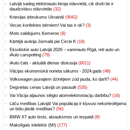
Latvijā sadeg elektroauto biroja stāvvietā, cik droši tie ir
daudzstāvu stāvvietās
(32)
Krievijas iebrukums Ukrainā!
(9042)
Vecas konfektes bērniem! Vai tas ir ok?
(3)
Moto salidojums Ķemeros
(8)
Kārtējā avārija Jūrmalā pie Circle K
(18)
Eksotiskie auto Latvijā 2026 – varenauto Rīgā, reti auto un
iAuto carspotting
(79)
iAuto čats - aktuālā dienas diskusija
(6011)
Vācijas ekonomiskā norieta sākums - 2024.gads
(48)
Volkswagen jaunajiem dzinējiem zūd jauda, ko darīt?
(44)
Degvielas cenas Latvijā un pasaulē
(535)
Vai Vācija atjaunos slēgto atomelektrostaciju darbību?
(16)
Lāču medības Latvijā! Vai populācija ir kļuvusi nekontrolējama
un būtu jāsāk medības?
(56)
BMW X7 auto tests, atsauksmes un iespaidi
(8)
Makslīgais intelekts (MI)
(177)