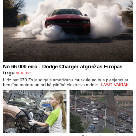
No 66 000 eiro - Dodge Charger atgriežas Eiropas
tirgū
Līdz pat 670 Zs jaudīgais amerikāņu muskuļauto būs pieejams ar
benzīna motoru un arī kā pilnībā elektrisks mdelis.
LASĪT VAIRĀK