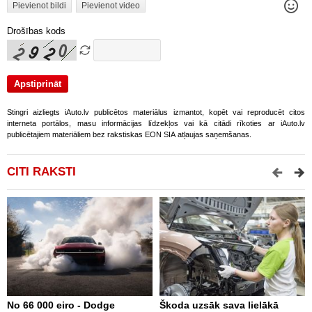
Pievienot bildi
Pievienot video
Drošības kods
Stingri aizliegts iAuto.lv publicētos materiālus izmantot, kopēt vai reproducēt citos
interneta portālos, masu informācijas līdzekļos vai kā citādi rīkoties ar iAuto.lv
publicētajiem materiāliem bez rakstiskas EON SIA atļaujas saņemšanas.
CITI RAKSTI
No 66 000 eiro - Dodge
Škoda uzsāk sava lielākā
2