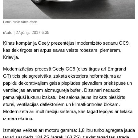
Foto: Publicitātes attēls
iAuto | 27.jūnijs 2017 6:35
Ķīnas kompānija Geely prezentējusi modernizēto sedanu GC9,
kas tiek tirgots arī ārpus savas valsts robežām, piemēram,
Krievijā.
Modernizācijas procesā Geely GC9 (citos tirgos arī Emgrand
GT) ticis pie agresīvāka izskata eksterjera noformējuma ar
papildu dekoratīvajiem gaisa pieplūdes pievadiem priekšpusē un
ventilācijas atverēm aizmugurējā buferī. Dizaineri nedaudz
pamainījuši lukturu izskatu, bet salonā jauns izskats piešķirts
stūrei, ventilācijas deflektoriem un klimatkontroles blokam.
Modernizēta arī multimediju sistēma, kas tagad lepojas ar lielāka
izmēra ekrānu.
Izmaiņas veiktas arī motoru gammā: 1,8 litru turbo agregāta jauda
tagad sasniedz 184 ZS (agrāk 163 ZS), turklāt tagad tas strādā