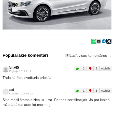
Populārākie komentāri
Lasīt visus komentārus →
5
felix65
2
2
Atbildēt
27.jūnijs 2017 9:18
Tāds kā žīdu svečturis priekšā.
asd
1
3
Atbildēt
27.jūnijs 2017 10:52
Šitie mēsli štatos aizies uz urrā. Pat bez sertifikācijas. Jo pat ķīnieši
ražo labākus auto kā mormoņi.