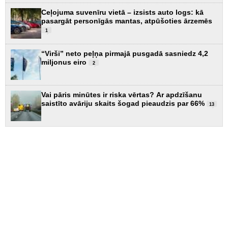
Ceļojuma suvenīru vietā – izsists auto logs: kā
pasargāt personīgās mantas, atpūšoties ārzemēs
1
“Virši” neto peļņa pirmajā pusgadā sasniedz 4,2
miljonus eiro
2
Vai pāris minūtes ir riska vērtas? Ar apdzīšanu
saistīto avāriju skaits šogad pieaudzis par 66%
13