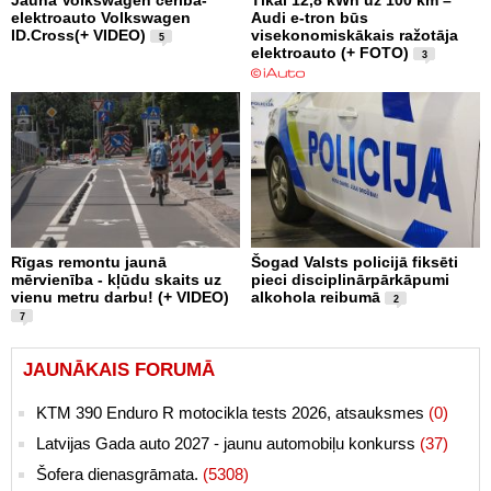
elektroauto Volkswagen
Audi e-tron būs
ID.Cross(+ VIDEO)
visekonomiskākais ražotāja
5
elektroauto (+ FOTO)
3
Rīgas remontu jaunā
Šogad Valsts policijā fiksēti
mērvienība - kļūdu skaits uz
pieci disciplinārpārkāpumi
vienu metru darbu! (+ VIDEO)
alkohola reibumā
2
7
JAUNĀKAIS FORUMĀ
KTM 390 Enduro R motocikla tests 2026, atsauksmes
(0)
Latvijas Gada auto 2027 - jaunu automobiļu konkurss
(37)
Šofera dienasgrāmata.
(5308)