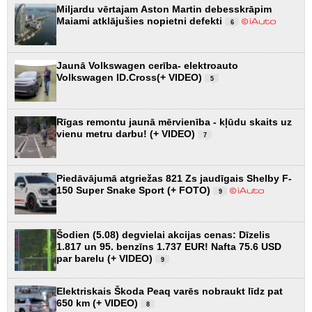
Miljardu vērtajam Aston Martin debesskrāpim
Maiami atklājušies nopietni defekti
6
Jaunā Volkswagen cerība- elektroauto
Volkswagen ID.Cross(+ VIDEO)
5
Rīgas remontu jaunā mērvienība - kļūdu skaits uz
vienu metru darbu! (+ VIDEO)
7
Piedāvājumā atgriežas 821 Zs jaudīgais Shelby F-
150 Super Snake Sport (+ FOTO)
9
Šodien (5.08) degvielai akcijas cenas: Dīzelis
1.817 un 95. benzīns 1.737 EUR! Nafta 75.6 USD
par barelu (+ VIDEO)
9
Elektriskais Škoda Peaq varēs nobraukt līdz pat
650 km (+ VIDEO)
8