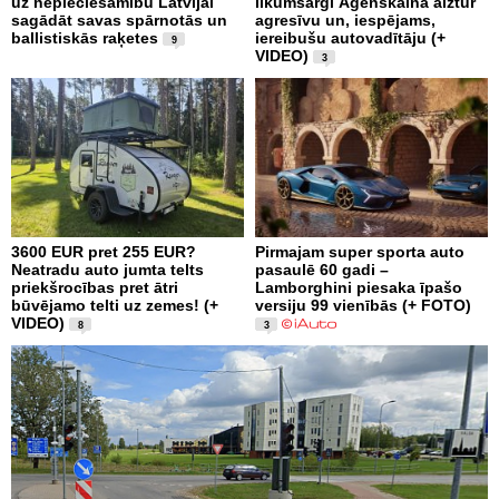
uz nepieciešamību Latvijai
likumsargi Āgenskalnā aiztur
sagādāt savas spārnotās un
agresīvu un, iespējams,
ballistiskās raķetes
iereibušu autovadītāju (+
9
VIDEO)
3
3600 EUR pret 255 EUR?
Pirmajam super sporta auto
Neatradu auto jumta telts
pasaulē 60 gadi –
priekšrocības pret ātri
Lamborghini piesaka īpašo
būvējamo telti uz zemes! (+
versiju 99 vienībās (+ FOTO)
VIDEO)
8
3