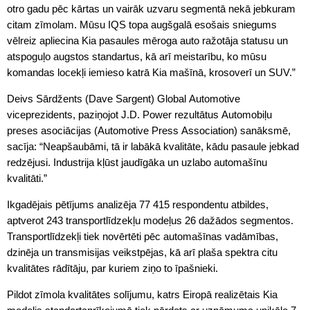
otro gadu pēc kārtas un vairāk uzvaru segmentā nekā jebkuram
citam zīmolam. Mūsu IQS topa augšgalā esošais sniegums
vēlreiz apliecina Kia pasaules mēroga auto ražotāja statusu un
atspoguļo augstos standartus, kā arī meistarību, ko mūsu
komandas locekļi iemieso katrā Kia mašīnā, krosoverī un SUV.”
Deivs Sārdžents (Dave Sargent) Global Automotive
viceprezidents, paziņojot J.D. Power rezultātus Automobiļu
preses asociācijas (Automotive Press Association) sanāksmē,
sacīja: “Neapšaubāmi, tā ir labākā kvalitāte, kādu pasaule jebkad
redzējusi. Industrija kļūst jaudīgāka un uzlabo automašīnu
kvalitāti.”
Ikgadējais pētījums analizēja 77 415 respondentu atbildes,
aptverot 243 transportlīdzekļu modeļus 26 dažādos segmentos.
Transportlīdzekļi tiek novērtēti pēc automašīnas vadāmības,
dzinēja un transmisijas veikstpējas, kā arī plaša spektra citu
kvalitātes rādītāju, par kuriem ziņo to īpašnieki.
Pildot zīmola kvalitātes solījumu, katrs Eiropā realizētais Kia