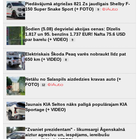
Piedāvājumā atgriežas 821 Zs jaudīgais Shelby F-
150 Super Snake Sport (+ FOTO)
9
Šodien (5.08) degvielai akcijas cenas: Dīzelis
1.817 un 95. benzīns 1.737 EUR! Nafta 75.6 USD
par barelu (+ VIDEO)
9
Elektriskais Škoda Peaq varēs nobraukt līdz pat
650 km (+ VIDEO)
8
Netālu no Salaspils aizdedzies kravas auto (+
FOTO)
12
Jaunais KIA Seltos nāks palīgā populārajam KIA
Sportage (+ VIDEO)
"Zvaniet prezidentam" - likumsargi Āgenskalnā
aiztur agresīvu un, iespējams, iereibušu