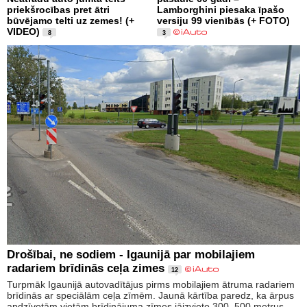
priekšrocības pret ātri
Lamborghini piesaka īpašo
būvējamo telti uz zemes! (+
versiju 99 vienībās (+ FOTO)
VIDEO)
8
3
Drošībai, ne sodiem - Igaunijā par mobilajiem
radariem brīdinās ceļa zimes
12
Turpmāk Igaunijā autovadītājus pirms mobilajiem ātruma radariem
brīdinās ar speciālām ceļa zīmēm. Jaunā kārtība paredz, ka ārpus
apdzīvotām vietām brīdinājuma zīmes jāizvieto 300–500 metrus