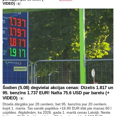
VIDEO)
6
Šodien (5.08) degvielai akcijas cenas: Dīzelis 1.817 un
95. benzīns 1.737 EUR! Nafta 75.6 USD par barelu (+
VIDEO)
9
Dīzelis dārgāks par 28 centiem, bet 95. benzīns par 20 centiem
kopš 1. marta. Tas sanāk papildus +16.80 EUR klāt pie manas 60 l
uzpildes. Atgādinām, ka 2026. gada 1. martā cenas Latvijā, Neste