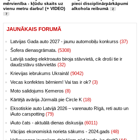
mērvienība - kļūdu skaits uz
pieci disciplinārpārkāpumi
vienu metru darbu! (+ VIDEO)
alkohola reibumā
2
7
JAUNĀKAIS FORUMĀ
Latvijas Gada auto 2027 - jaunu automobiļu konkurss
(37)
Šofera dienasgrāmata.
(5308)
Latvijā sadeg elektroauto biroja stāvvietā, cik droši tie ir
daudzstāvu stāvvietās
(32)
Krievijas iebrukums Ukrainā!
(9042)
Vecas konfektes bērniem! Vai tas ir ok?
(3)
Moto salidojums Ķemeros
(8)
Kārtējā avārija Jūrmalā pie Circle K
(18)
Eksotiskie auto Latvijā 2026 – varenauto Rīgā, reti auto un
iAuto carspotting
(79)
iAuto čats - aktuālā dienas diskusija
(6011)
Vācijas ekonomiskā norieta sākums - 2024.gads
(48)