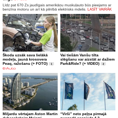
Līdz pat 670 Zs jaudīgais amerikāņu muskuļauto būs pieejams ar
benzīna motoru un arī kā pilnībā elektrisks mdelis.
LASĪT VAIRĀK
Škoda uzsāk sava lielākā
Vai tiešām Vanšu tilta
modeļa, jaunā krosovera
slēgšanu var aizstāt ar dažiem
Peaq, ražošanu (+ FOTO)
Park&Ride? (+ VIDEO)
1
2
Miljardu vērtajam Aston Martin
“Virši” neto peļņa pirmajā
debesskrāpim Maiami
pusgadā sasniedz 4,2