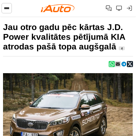
Jau otro gadu pēc kārtas J.D.
Power kvalitātes pētījumā KIA
atrodas pašā topa augšgalā
4