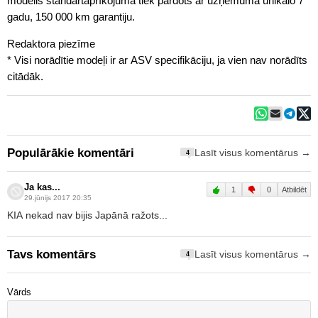
modelis standartaprīkojumā tiek pārdots ar uzņēmuma unikālo 7
gadu, 150 000 km garantiju.
Redaktora piezīme
* Visi norādītie modeļi ir ar ASV specifikāciju, ja vien nav norādīts
citādāk.
Populārākie komentāri
Lasīt visus komentārus →
4
Ja kas...
1
0
Atbildēt
29.jūnijs 2017 20:35
KIA nekad nav bijis Japānā ražots...
Tavs komentārs
Lasīt visus komentārus →
4
Vārds