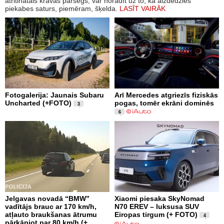
atritinātais kravas pārsegs, var norādīt uz to, ka aizdedzies
piekabes saturs, piemēram, šķelda.
LASĪT VAIRĀK
Fotogalerija: Jaunais Subaru
Arī Mercedes atgriezīs fiziskās
Uncharted (+FOTO)
pogas, tomēr ekrāni dominēs
3
6
Jelgavas novadā “BMW”
Xiaomi piesaka SkyNomad
vadītājs brauc ar 170 km/h,
N70 EREV – luksusa SUV
atļauto braukšanas ātrumu
Eiropas tirgum (+ FOTO)
4
pārkāpjot par 80 km/h (+