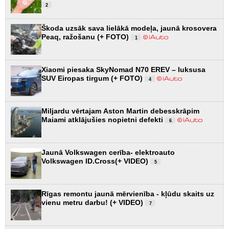
2
Škoda uzsāk sava lielākā modeļa, jaunā krosovera
Peaq, ražošanu (+ FOTO)
1
Xiaomi piesaka SkyNomad N70 EREV – luksusa
SUV Eiropas tirgum (+ FOTO)
4
Miljardu vērtajam Aston Martin debesskrāpim
Maiami atklājušies nopietni defekti
6
Jaunā Volkswagen cerība- elektroauto
Volkswagen ID.Cross(+ VIDEO)
5
Rīgas remontu jaunā mērvienība - kļūdu skaits uz
vienu metru darbu! (+ VIDEO)
7