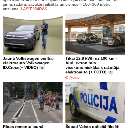
pirms radara, savukārt pilsētās un ciemos – 150–300 metru
attālumā.
LASĪT VAIRĀK
Jaunā Volkswagen cerība-
Tikai 12,8 kWh uz 100 km –
elektroauto Volkswagen
Audi e-tron būs
ID.Cross(+ VIDEO)
visekonomiskākais ražotāja
5
elektroauto (+ FOTO)
3
Rīgas remontu jaunā
Šogad Valsts policijā fiksēti