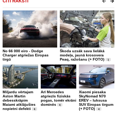
CITI RAKSTI
No 66 000 eiro - Dodge
Škoda uzsāk sava lielākā
2
Charger atgriežas Eiropas
modeļa, jaunā krosovera
K
tirgū
Peaq, ražošanu (+ FOTO)
B
1
p
Miljardu vērtajam
Arī Mercedes
Xiaomi piesaka
Aston Martin
atgriezīs fiziskās
SkyNomad N70
P
debesskrāpim
pogas, tomēr ekrāni
EREV – luksusa
s
Maiami atklājušies
dominēs
SUV Eiropas tirgum
p
6
nopietni defekti
(+ FOTO)
L
6
4
p