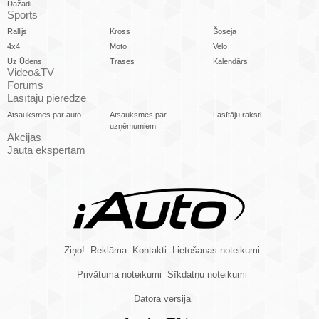
Dažādi
Sports
Rallijs
Kross
Šoseja
4x4
Moto
Velo
Uz Ūdens
Trases
Kalendārs
Video&TV
Forums
Lasītāju pieredze
Atsauksmes par auto
Atsauksmes par
Lasītāju raksti
uzņēmumiem
Akcijas
Jautā ekspertam
Ziņo!
Reklāma
Kontakti
Lietošanas noteikumi
Privātuma noteikumi
Sīkdatņu noteikumi
Datora versija