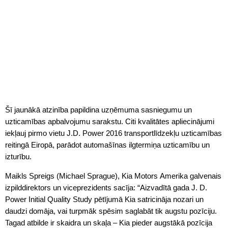
Šī jaunākā atzinība papildina uzņēmuma sasniegumu un
uzticamības apbalvojumu sarakstu. Citi kvalitātes apliecinājumi
iekļauj pirmo vietu J.D. Power 2016 transportlīdzekļu uzticamības
reitingā Eiropā, parādot automašīnas ilgtermiņa uzticamību un
izturību.
Maikls Spreigs (Michael Sprague), Kia Motors Amerika galvenais
izpilddirektors un viceprezidents sacīja: “Aizvadītā gada J. D.
Power Initial Quality Study pētījumā Kia satricināja nozari un
daudzi domāja, vai turpmāk spēsim saglabāt tik augstu pozīciju.
Tagad atbilde ir skaidra un skaļa – Kia pieder augstākā pozīcija