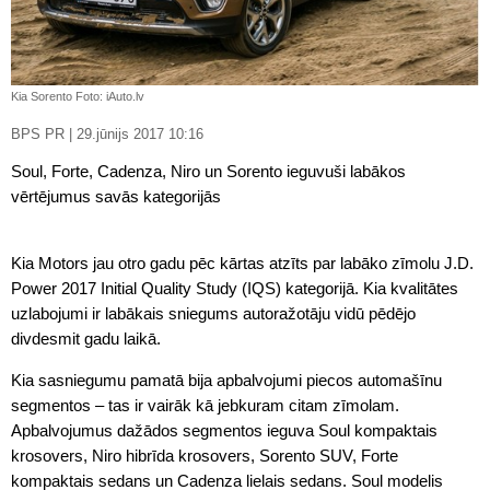
Kia Sorento Foto: iAuto.lv
BPS PR | 29.jūnijs 2017 10:16
Soul, Forte, Cadenza, Niro un Sorento ieguvuši labākos
vērtējumus savās kategorijās
Kia Motors jau otro gadu pēc kārtas atzīts par labāko zīmolu J.D.
Power 2017 Initial Quality Study (IQS) kategorijā. Kia kvalitātes
uzlabojumi ir labākais sniegums autoražotāju vidū pēdējo
divdesmit gadu laikā.
Kia sasniegumu pamatā bija apbalvojumi piecos automašīnu
segmentos – tas ir vairāk kā jebkuram citam zīmolam.
Apbalvojumus dažādos segmentos ieguva Soul kompaktais
krosovers, Niro hibrīda krosovers, Sorento SUV, Forte
kompaktais sedans un Cadenza lielais sedans. Soul modelis