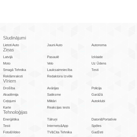
Sludinājumi
Lietoti Auto
Jauni Auto
Autonoma
Ziņas
Latvijā
Pasaulē
Izklaide
Moto
Velo
Uz Ūdens
Smagā Tehnika
Lauksaimniecība
Testi
Reklāmraksti
Redaktora Izvēle
Vīriem
Drošība
Avārijas
Policija
Akadēmija
Satiksme
Garāžā
Ceļojumi
Militāri
Autoklubi
Karte
Reakcijas tests
Tehnoloģijas
Enerģētika
Tālruņi
Datori&Portatīvie
Testi
Internets&App
Spēles
Foto&Video
TV&Cita Tehnika
Gadžeti