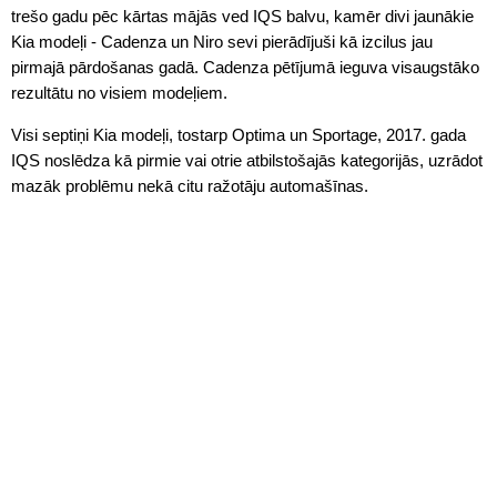
trešo gadu pēc kārtas mājās ved IQS balvu, kamēr divi jaunākie
Kia modeļi - Cadenza un Niro sevi pierādījuši kā izcilus jau
pirmajā pārdošanas gadā. Cadenza pētījumā ieguva visaugstāko
rezultātu no visiem modeļiem.
Visi septiņi Kia modeļi, tostarp Optima un Sportage, 2017. gada
IQS noslēdza kā pirmie vai otrie atbilstošajās kategorijās, uzrādot
mazāk problēmu nekā citu ražotāju automašīnas.