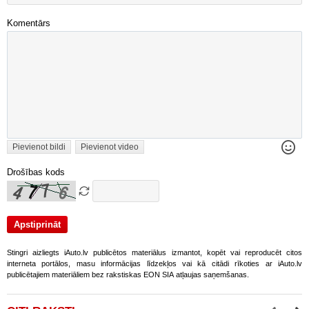
Komentārs
Pievienot bildi
Pievienot video
Drošības kods
Stingri aizliegts iAuto.lv publicētos materiālus izmantot, kopēt vai reproducēt citos
interneta portālos, masu informācijas līdzekļos vai kā citādi rīkoties ar iAuto.lv
publicētajiem materiāliem bez rakstiskas EON SIA atļaujas saņemšanas.