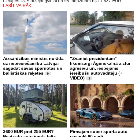
Lielupes DUS dīzeļdegvielai un 95. benzīnam bija 1.537 EUR.
LASĪT VAIRĀK
Aizsardzības ministrs norāda
"Zvaniet prezidentam" -
uz nepieciešamību Latvijai
likumsargi Āgenskalnā aiztur
sagādāt savas spārnotās un
agresīvu un, iespējams,
ballistiskās raķetes
iereibušu autovadītāju (+
9
VIDEO)
3
3600 EUR pret 255 EUR?
Pirmajam super sporta auto
Neatradu auto jumta telts
pasaulē 60 gadi –