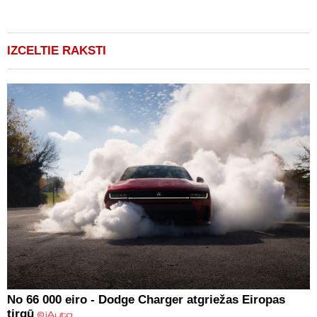
v
(
IZCELTIE RAKSTI
No 66 000 eiro - Dodge Charger atgriežas Eiropas
tirgū