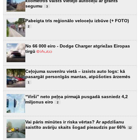
kilometros valsts vietējo autoceļu ar grants
segumu
3
Pabeigta trīs reģionālo veloceļu izbūve (+ FOTO)
2
No 66 000 eiro - Dodge Charger atgriežas Eiropas
tirgū
Ceļojuma suvenīru vietā – izsists auto logs: kā
pasargāt personīgās mantas, atpūšoties ārzemēs
1
“Virši” neto peļņa pirmajā pusgadā sasniedz 4,2
miljonus eiro
2
Vai pāris minūtes ir riska vērtas? Ar apdzīšanu
saistīto avāriju skaits šogad pieaudzis par 66%
12