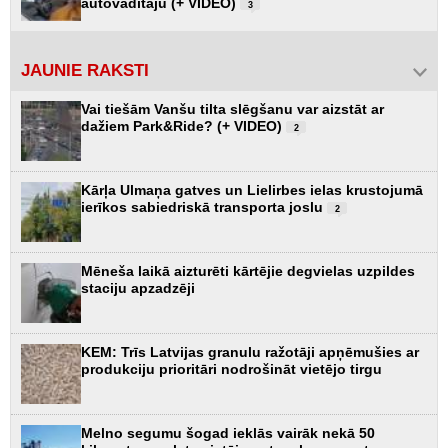
autovadītāju (+ VIDEO)
3
JAUNIE RAKSTI
Vai tiešām Vanšu tilta slēgšanu var aizstāt ar
dažiem Park&Ride? (+ VIDEO)
2
Kārļa Ulmaņa gatves un Lielirbes ielas krustojumā
ierīkos sabiedriskā transporta joslu
2
Mēneša laikā aizturēti kārtējie degvielas uzpildes
staciju apzadzēji
KEM: Trīs Latvijas granulu ražotāji apņēmušies ar
produkciju prioritāri nodrošināt vietējo tirgu
Melno segumu šogad ieklās vairāk nekā 50