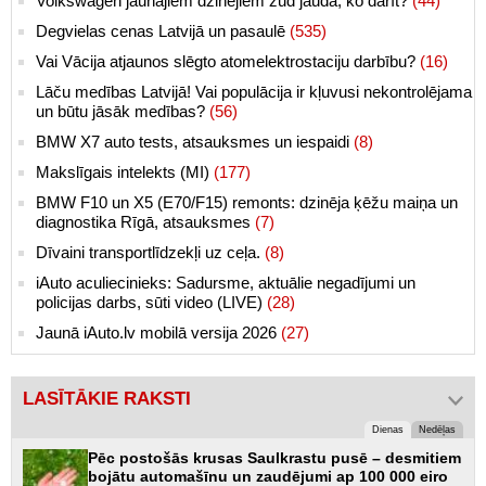
Volkswagen jaunajiem dzinējiem zūd jauda, ko darīt?
(44)
Degvielas cenas Latvijā un pasaulē
(535)
Vai Vācija atjaunos slēgto atomelektrostaciju darbību?
(16)
Lāču medības Latvijā! Vai populācija ir kļuvusi nekontrolējama
un būtu jāsāk medības?
(56)
BMW X7 auto tests, atsauksmes un iespaidi
(8)
Makslīgais intelekts (MI)
(177)
BMW F10 un X5 (E70/F15) remonts: dzinēja ķēžu maiņa un
diagnostika Rīgā, atsauksmes
(7)
Dīvaini transportlīdzekļi uz ceļa.
(8)
iAuto aculiecinieks: Sadursme, aktuālie negadījumi un
policijas darbs, sūti video (LIVE)
(28)
Jaunā iAuto.lv mobilā versija 2026
(27)
LASĪTĀKIE RAKSTI
Dienas
Nedēļas
Pēc postošās krusas Saulkrastu pusē – desmitiem
bojātu automašīnu un zaudējumi ap 100 000 eiro