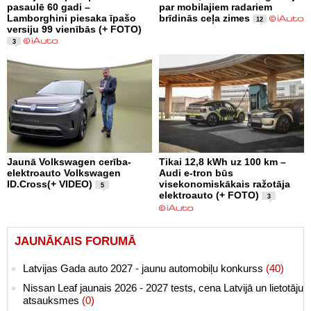
pasaulē 60 gadi –
par mobilajiem radariem
Lamborghini piesaka īpašo
brīdinās ceļa zimes
12
versiju 99 vienībās (+ FOTO)
3
Jaunā Volkswagen cerība-
Tikai 12,8 kWh uz 100 km –
elektroauto Volkswagen
Audi e-tron būs
ID.Cross(+ VIDEO)
visekonomiskākais ražotāja
5
elektroauto (+ FOTO)
3
JAUNĀKAIS FORUMĀ
Latvijas Gada auto 2027 - jaunu automobiļu konkurss
(40)
Nissan Leaf jaunais 2026 - 2027 tests, cena Latvijā un lietotāju
atsauksmes
(0)