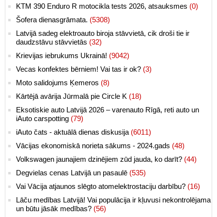
KTM 390 Enduro R motocikla tests 2026, atsauksmes
(0)
Šofera dienasgrāmata.
(5308)
Latvijā sadeg elektroauto biroja stāvvietā, cik droši tie ir
daudzstāvu stāvvietās
(32)
Krievijas iebrukums Ukrainā!
(9042)
Vecas konfektes bērniem! Vai tas ir ok?
(3)
Moto salidojums Ķemeros
(8)
Kārtējā avārija Jūrmalā pie Circle K
(18)
Eksotiskie auto Latvijā 2026 – varenauto Rīgā, reti auto un
iAuto carspotting
(79)
iAuto čats - aktuālā dienas diskusija
(6011)
Vācijas ekonomiskā norieta sākums - 2024.gads
(48)
Volkswagen jaunajiem dzinējiem zūd jauda, ko darīt?
(44)
Degvielas cenas Latvijā un pasaulē
(535)
Vai Vācija atjaunos slēgto atomelektrostaciju darbību?
(16)
Lāču medības Latvijā! Vai populācija ir kļuvusi nekontrolējama
un būtu jāsāk medības?
(56)