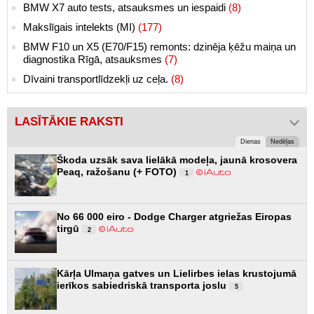
BMW X7 auto tests, atsauksmes un iespaidi
(8)
Makslīgais intelekts (MI)
(177)
BMW F10 un X5 (E70/F15) remonts: dzinēja ķēžu maiņa un
diagnostika Rīgā, atsauksmes
(7)
Dīvaini transportlīdzekļi uz ceļa.
(8)
LASĪTĀKIE RAKSTI
Dienas
Nedēļas
Škoda uzsāk sava lielākā modeļa, jaunā krosovera
Peaq, ražošanu (+ FOTO)
1
No 66 000 eiro - Dodge Charger atgriežas Eiropas
tirgū
2
Kārļa Ulmaņa gatves un Lielirbes ielas krustojumā
ierīkos sabiedriskā transporta joslu
5