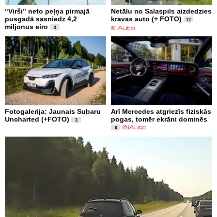
“Virši” neto peļņa pirmajā
Netālu no Salaspils aizdedzies
pusgadā sasniedz 4,2
kravas auto (+ FOTO)
12
miljonus eiro
3
Fotogalerija: Jaunais Subaru
Arī Mercedes atgriezīs fiziskās
Uncharted (+FOTO)
pogas, tomēr ekrāni dominēs
3
6