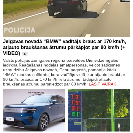
Jelgavas novadā “BMW” vadītājs brauc ar 170 km/h,
atļauto braukšanas ātrumu pārkāpjot par 80 km/h (+
VIDEO)
6
Valsts policijas Zemgales reģiona pārvaldes Dienvidzemgales
iecirkņa Reaģēšanas nodaļas amatpersonas, veicot satiksmes
uzraudzību Jelgavas novadā, Cenu pagastā, pamanīja kādu
“BMW” markas spēkratu, kura vadītājs vietā, kur atļauts braukt ar
90 km/h, brauca ar 170 km/h lielu ātrumu, tādējādi atļauto
braukšanas ātrumu pārsniedzot par 80 km/h.
LASĪT VAIRĀK