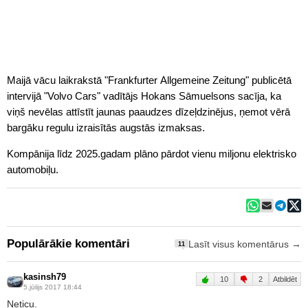
Maijā vācu laikrakstā "Frankfurter Allgemeine Zeitung" publicētā
intervijā "Volvo Cars" vadītājs Hokans Sāmuelsons sacīja, ka
viņš nevēlas attīstīt jaunas paaudzes dīzeļdzinējus, ņemot vērā
bargāku regulu izraisītās augstās izmaksas.
Kompānija līdz 2025.gadam plāno pārdot vienu miljonu elektrisko
automobiļu.
Populārākie komentāri
Lasīt visus komentārus →
11
kasinsh79
10
2
Atbildēt
5.jūlijs 2017 18:44
Neticu.