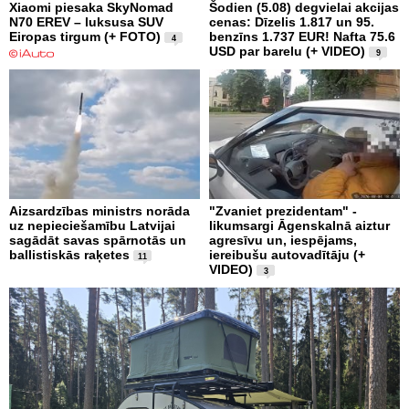
Xiaomi piesaka SkyNomad
Šodien (5.08) degvielai akcijas
N70 EREV – luksusa SUV
cenas: Dīzelis 1.817 un 95.
Eiropas tirgum (+ FOTO)
benzīns 1.737 EUR! Nafta 75.6
4
USD par barelu (+ VIDEO)
9
Aizsardzības ministrs norāda
"Zvaniet prezidentam" -
uz nepieciešamību Latvijai
likumsargi Āgenskalnā aiztur
sagādāt savas spārnotās un
agresīvu un, iespējams,
ballistiskās raķetes
iereibušu autovadītāju (+
11
VIDEO)
3