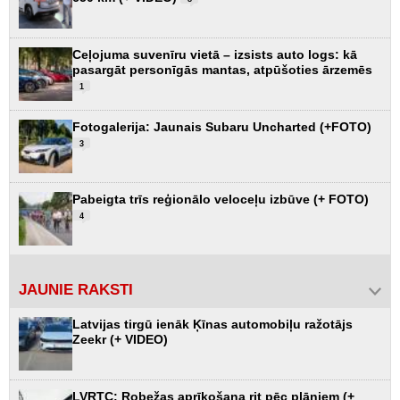
Ceļojuma suvenīru vietā – izsists auto logs: kā
pasargāt personīgās mantas, atpūšoties ārzemēs
1
Fotogalerija: Jaunais Subaru Uncharted (+FOTO)
3
Pabeigta trīs reģionālo veloceļu izbūve (+ FOTO)
4
JAUNIE RAKSTI
Latvijas tirgū ienāk Ķīnas automobiļu ražotājs
Zeekr (+ VIDEO)
LVRTC: Robežas aprīkošana rit pēc plāniem (+