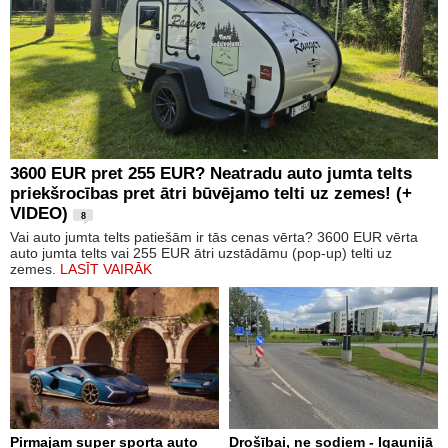
3600 EUR pret 255 EUR? Neatradu auto jumta telts
priekšrocības pret ātri būvējamo telti uz zemes! (+
VIDEO)
8
Vai auto jumta telts patiešām ir tās cenas vērta? 3600 EUR vērta
auto jumta telts vai 255 EUR ātri uzstādāmu (pop-up) telti uz
zemes.
LASĪT VAIRĀK
Pirmajam super sporta auto
Drošībai, ne sodiem - Igaunijā