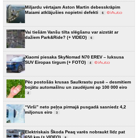
Miljardu vērtajam Aston Martin debesskrāpim
Maiami atklājušies nopietni defekti
6
Vai tiešām Vanšu tilta slēgšanu var aizstāt ar
dažiem Park&Ride? (+ VIDEO)
6
Xiaomi piesaka SkyNomad N70 EREV – luksusa
SUV Eiropas tirgum (+ FOTO)
4
Pēc postošās krusas Saulkrastu pusē – desmitiem
bojātu automašīnu un zaudējumi ap 100 000 eiro
2
“Virši” neto peļņa pirmajā pusgadā sasniedz 4,2
miljonus eiro
3
Elektriskais Škoda Peaq varēs nobraukt līdz pat
650 km (+ VIDEO)
8