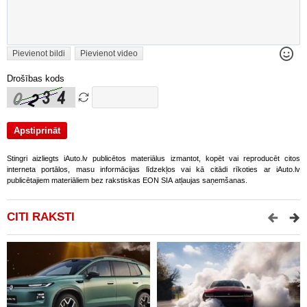
Pievienot bildi
Pievienot video
Drošības kods
Stingri aizliegts iAuto.lv publicētos materiālus izmantot, kopēt vai reproducēt citos
interneta portālos, masu informācijas līdzekļos vai kā citādi rīkoties ar iAuto.lv
publicētajiem materiāliem bez rakstiskas EON SIA atļaujas saņemšanas.
CITI RAKSTI