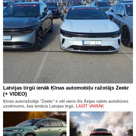
Latvijas tirgū ienāk Ķīnas automobiļu ražotājs Zeekr
(+ VIDEO)
Ķīnas autoražotājs "Zeekr" ir vēl viens šīs Āzijas valsts autobūves
uzņēmums, kas ienācis Latvijas tirgū.
LASĪT VAIRĀK