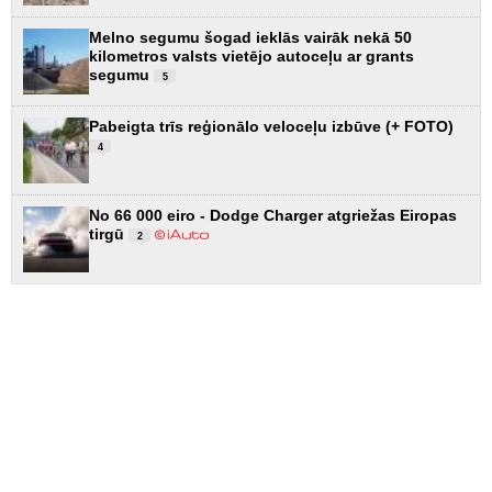
Melno segumu šogad ieklās vairāk nekā 50
kilometros valsts vietējo autoceļu ar grants
segumu
5
Pabeigta trīs reģionālo veloceļu izbūve (+ FOTO)
4
No 66 000 eiro - Dodge Charger atgriežas Eiropas
tirgū
2