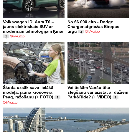
Volkswagen ID. Aura T6 –
No 66 000 eiro - Dodge
jauns elektriskais SUV ar
Charger atgriežas Eiropas
modernām tehnoloģijām Ķīnai
tirgū
2
2
Škoda uzsāk sava lielākā
Vai tiešām Vanšu tilta
modeļa, jaunā krosovera
slēgšanu var aizstāt ar dažiem
Peaq, ražošanu (+ FOTO)
Park&Ride? (+ VIDEO)
1
6