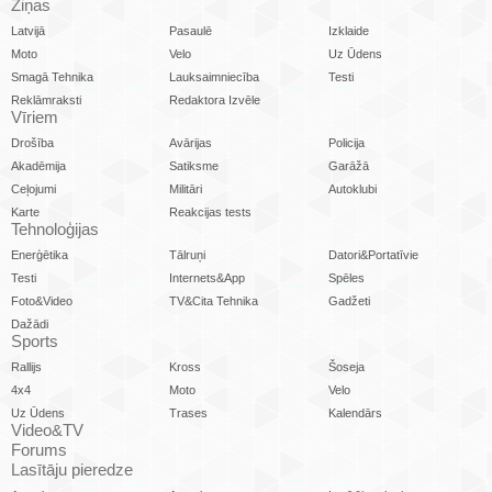
Ziņas
Latvijā
Pasaulē
Izklaide
Moto
Velo
Uz Ūdens
Smagā Tehnika
Lauksaimniecība
Testi
Reklāmraksti
Redaktora Izvēle
Vīriem
Drošība
Avārijas
Policija
Akadēmija
Satiksme
Garāžā
Ceļojumi
Militāri
Autoklubi
Karte
Reakcijas tests
Tehnoloģijas
Enerģētika
Tālruņi
Datori&Portatīvie
Testi
Internets&App
Spēles
Foto&Video
TV&Cita Tehnika
Gadžeti
Dažādi
Sports
Rallijs
Kross
Šoseja
4x4
Moto
Velo
Uz Ūdens
Trases
Kalendārs
Video&TV
Forums
Lasītāju pieredze