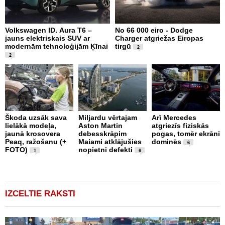
Volkswagen ID. Aura T6 –
No 66 000 eiro - Dodge
X
jauns elektriskais SUV ar
Charger atgriežas Eiropas
N
modernām tehnoloģijām Ķīnai
tirgū
E
2
2
Škoda uzsāk sava
Miljardu vērtajam
Arī Mercedes
P
lielākā modeļa,
Aston Martin
atgriezīs fiziskās
g
jaunā krosovera
debesskrāpim
pogas, tomēr ekrāni
r
Peaq, ražošanu (+
Maiami atklājušies
dominēs
p
6
FOTO)
nopietni defekti
v
1
6
IZCELTIE RAKSTI