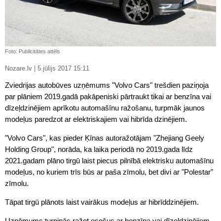
Foto: Publicitātes attēls
Nozare.lv | 5.jūlijs 2017 15:11
Zviedrijas autobūves uzņēmums "Volvo Cars" trešdien paziņoja
par plāniem 2019.gadā pakāpeniski pārtraukt tikai ar benzīna vai
dīzeļdzinējiem aprīkotu automašīnu ražošanu, turpmāk jaunos
modeļus paredzot ar elektriskajiem vai hibrīda dzinējiem.
"Volvo Cars", kas pieder Ķīnas autoražotājam "Zhejiang Geely
Holding Group", norāda, ka laika periodā no 2019.gada līdz
2021.gadam plāno tirgū laist piecus pilnībā elektrisku automašīnu
modeļus, no kuriem trīs būs ar paša zīmolu, bet divi ar "Polestar"
zīmolu.
Tāpat tirgū plānots laist vairākus modeļus ar hibrīddzinējiem.
Uzņēmums turpinās ražot esošus ar benzīna vai dīzeļdzinējiem