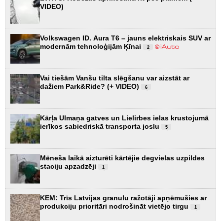
VIDEO)
Volkswagen ID. Aura T6 – jauns elektriskais SUV ar
modernām tehnoloģijām Ķīnai
2
Vai tiešām Vanšu tilta slēgšanu var aizstāt ar
dažiem Park&Ride? (+ VIDEO)
6
Kārļa Ulmaņa gatves un Lielirbes ielas krustojumā
ierīkos sabiedriskā transporta joslu
5
Mēneša laikā aizturēti kārtējie degvielas uzpildes
staciju apzadzēji
1
KEM: Trīs Latvijas granulu ražotāji apņēmušies ar
produkciju prioritāri nodrošināt vietējo tirgu
1