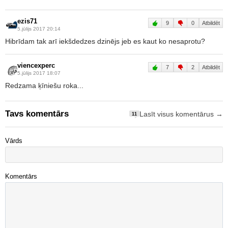
ezis71
9
0
Atbildēt
5.jūlijs 2017 20:14
Hibrīdam tak arī iekšdedzes dzinējs jeb es kaut ko nesaprotu?
viencexperc
7
2
Atbildēt
5.jūlijs 2017 18:07
Redzama ķīniešu roka...
Tavs komentārs
Lasīt visus komentārus →
11
Vārds
Komentārs