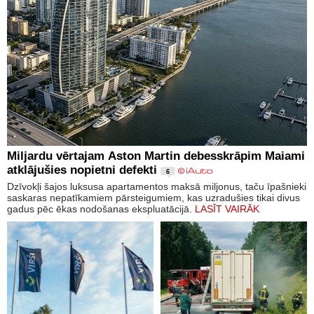
Miljardu vērtajam Aston Martin debesskrāpim Maiami
atklājušies nopietni defekti
6
Dzīvokļi šajos luksusa apartamentos maksā miljonus, taču īpašnieki
saskaras nepatīkamiem pārsteigumiem, kas uzradušies tikai divus
gadus pēc ēkas nodošanas ekspluatācijā.
LASĪT VAIRĀK