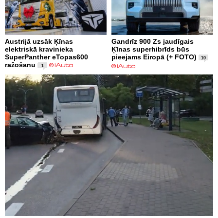
Austrijā uzsāk Ķīnas
Gandrīz 900 Zs jaudīgais
elektriskā kravinieka
Ķīnas superhibrīds būs
SuperPanther eTopas600
pieejams Eiropā (+ FOTO)
10
ražošanu
1