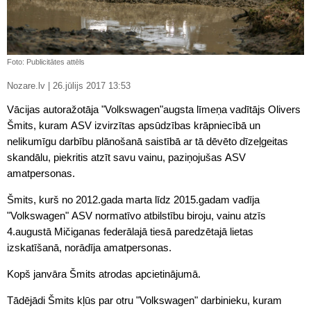
Foto: Publicitātes attēls
Nozare.lv | 26.jūlijs 2017 13:53
Vācijas autoražotāja "Volkswagen"augsta līmeņa vadītājs Olivers
Šmits, kuram ASV izvirzītas apsūdzības krāpniecībā un
nelikumīgu darbību plānošanā saistībā ar tā dēvēto dīzeļgeitas
skandālu, piekritis atzīt savu vainu, paziņojušas ASV
amatpersonas.
Šmits, kurš no 2012.gada marta līdz 2015.gadam vadīja
"Volkswagen" ASV normatīvo atbilstību biroju, vainu atzīs
4.augustā Mičiganas federālajā tiesā paredzētajā lietas
izskatīšanā, norādīja amatpersonas.
Kopš janvāra Šmits atrodas apcietinājumā.
Tādējādi Šmits kļūs par otru "Volkswagen" darbinieku, kuram