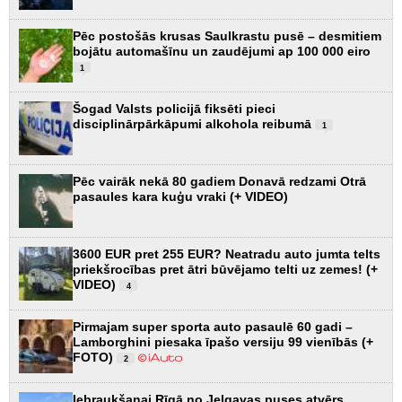
Pēc postošās krusas Saulkrastu pusē – desmitiem
bojātu automašīnu un zaudējumi ap 100 000 eiro
1
Šogad Valsts policijā fiksēti pieci
disciplinārpārkāpumi alkohola reibumā
1
Pēc vairāk nekā 80 gadiem Donavā redzami Otrā
pasaules kara kuģu vraki (+ VIDEO)
3600 EUR pret 255 EUR? Neatradu auto jumta telts
priekšrocības pret ātri būvējamo telti uz zemes! (+
VIDEO)
4
Pirmajam super sporta auto pasaulē 60 gadi –
Lamborghini piesaka īpašo versiju 99 vienībās (+
FOTO)
2
Iebraukšanai Rīgā no Jelgavas puses atvērs