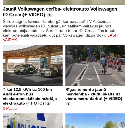
Jaunā Volkswagen cerība- elektroauto Volkswagen
ID.Cross(+ VIDEO)
1
Šoreiz atgriezīsimies Hamburgā, kur pavasarī TV Autoziņas
viesojās Volkswagen ID. bulvārī, un satikām vairākus jaunos
elektromobiļu modeļus. Šoreiz runa ir par ID. Cross. Tas ir auto,
kam potenciāli vajadzētu kļūt par Volkswagen dižpārdokli.
LASĪT
VAIRĀK
Tikai 12,8 kWh uz 100 km –
Rīgas remontu jaunā
Audi e-tron būs
mērvienība - kļūdu skaits uz
visekonomiskākais ražotāja
vienu metru darbu! (+ VIDEO)
elektroauto (+ FOTO)
2
2