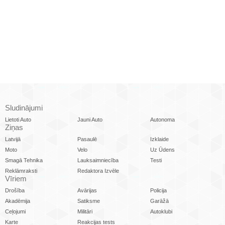
Sludinājumi
Lietoti Auto
Jauni Auto
Autonoma
Ziņas
Latvijā
Pasaulē
Izklaide
Moto
Velo
Uz Ūdens
Smagā Tehnika
Lauksaimniecība
Testi
Reklāmraksti
Redaktora Izvēle
Vīriem
Drošība
Avārijas
Policija
Akadēmija
Satiksme
Garāžā
Ceļojumi
Militāri
Autoklubi
Karte
Reakcijas tests