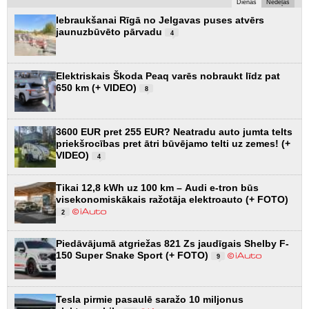
Dienas
Nedēļas
Iebraukšanai Rīgā no Jelgavas puses atvērs
jaunuzbūvēto pārvadu
4
Elektriskais Škoda Peaq varēs nobraukt līdz pat
650 km (+ VIDEO)
8
3600 EUR pret 255 EUR? Neatradu auto jumta telts
priekšrocības pret ātri būvējamo telti uz zemes! (+
VIDEO)
4
Tikai 12,8 kWh uz 100 km – Audi e-tron būs
visekonomiskākais ražotāja elektroauto (+ FOTO)
2
Piedāvājumā atgriežas 821 Zs jaudīgais Shelby F-
150 Super Snake Sport (+ FOTO)
9
Tesla pirmie pasaulē saražo 10 miljonus