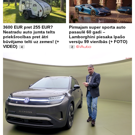
3600 EUR pret 255 EUR?
Pirmajam super sporta auto
Neatradu auto jumta telts
pasaulē 60 gadi –
priekšrocības pret ātri
Lamborghini piesaka īpašo
būvējamo telti uz zemes! (+
versiju 99 vienībās (+ FOTO)
VIDEO)
4
2