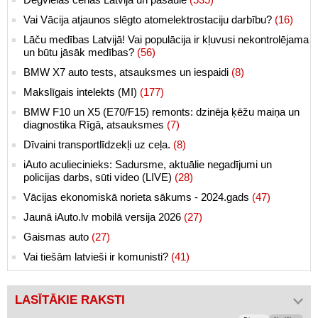
Vai Vācija atjaunos slēgto atomelektrostaciju darbību?
(16)
Lāču medības Latvijā! Vai populācija ir kļuvusi nekontrolējama
un būtu jāsāk medības?
(56)
BMW X7 auto tests, atsauksmes un iespaidi
(8)
Makslīgais intelekts (MI)
(177)
BMW F10 un X5 (E70/F15) remonts: dzinēja ķēžu maiņa un
diagnostika Rīgā, atsauksmes
(7)
Dīvaini transportlīdzekļi uz ceļa.
(8)
iAuto aculiecinieks: Sadursme, aktuālie negadījumi un
policijas darbs, sūti video (LIVE)
(28)
Vācijas ekonomiskā norieta sākums - 2024.gads
(47)
Jaunā iAuto.lv mobilā versija 2026
(27)
Gaismas auto
(27)
Vai tiešām latvieši ir komunisti?
(41)
LASĪTĀKIE RAKSTI