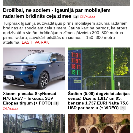
Drošībai, ne sodiem - Igaunijā par mobilajiem
radariem brīdinās ceļa zimes
11
Turpmāk Igaunijā autovadītājus pirms mobilajiem ātruma radariem
brīdinās ar speciālām ceļa zīmēm. Jaunā kārtība paredz, ka ārpus
apdzīvotām vietām brīdinājuma zīmes jāizvieto 300–500 metrus
pirms radara, savukārt pilsētās un ciemos – 150–300 metru
attālumā.
LASĪT VAIRĀK
Xiaomi piesaka SkyNomad
Šodien (5.08) degvielai akcijas
N70 EREV – luksusa SUV
cenas: Dīzelis 1.817 un 95.
Eiropas tirgum (+ FOTO)
benzīns 1.737 EUR! Nafta 75.6
1
USD par barelu (+ VIDEO)
1