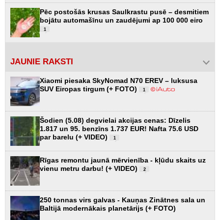
Pēc postošās krusas Saulkrastu pusē – desmitiem
bojātu automašīnu un zaudējumi ap 100 000 eiro
1
JAUNIE RAKSTI
Xiaomi piesaka SkyNomad N70 EREV – luksusa
SUV Eiropas tirgum (+ FOTO)
1
Šodien (5.08) degvielai akcijas cenas: Dīzelis
1.817 un 95. benzīns 1.737 EUR! Nafta 75.6 USD
par barelu (+ VIDEO)
1
Rīgas remontu jaunā mērvienība - kļūdu skaits uz
vienu metru darbu! (+ VIDEO)
2
250 tonnas virs galvas - Kauņas Zinātnes sala un
Baltijā modernākais planetārijs (+ FOTO)