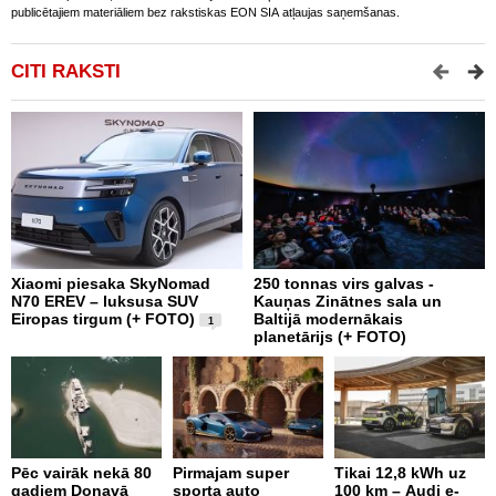
publicētajiem materiāliem bez rakstiskas EON SIA atļaujas saņemšanas.
CITI RAKSTI
Xiaomi piesaka SkyNomad
250 tonnas virs galvas -
9
N70 EREV – luksusa SUV
Kauņas Zinātnes sala un
p
Eiropas tirgum (+ FOTO)
Baltijā modernākais
g
1
planetārijs (+ FOTO)
e
Pēc vairāk nekā 80
Pirmajam super
Tikai 12,8 kWh uz
D
gadiem Donavā
sporta auto
100 km – Audi e-
-