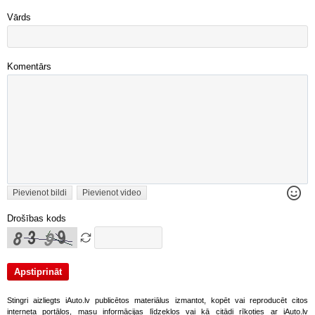
Vārds
Komentārs
Pievienot bildi
Pievienot video
Drošības kods
Stingri aizliegts iAuto.lv publicētos materiālus izmantot, kopēt vai reproducēt citos
interneta portālos, masu informācijas līdzekļos vai kā citādi rīkoties ar iAuto.lv