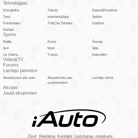
Tehnoloģijas
Enerģētika
Tālruņi
Datori&Portatīvie
Testi
Internets&App
Spēles
Foto&Video
TV&Cita Tehnika
Gadžeti
Dažādi
Sports
Rallijs
Kross
Šoseja
4x4
Moto
Velo
Uz Ūdens
Trases
Kalendārs
Video&TV
Forums
Lasītāju pieredze
Atsauksmes par auto
Atsauksmes par
Lasītāju raksti
uzņēmumiem
Akcijas
Jautā ekspertam
Ziņo!
Reklāma
Kontakti
Lietošanas noteikumi