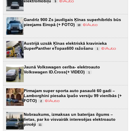
elektromobiļu
9
Gandrīz 900 Zs jaudīgais Ķīnas superhibrīds būs
pieejams Eiropā (+ FOTO)
10
Austrijā uzsāk Ķīnas elektriskā kravinieka
SuperPanther eTopas600 ražošanu
1
Jaunā Volkswagen cerība- elektroauto
Volkswagen ID.Cross(+ VIDEO)
1
Pirmajam super sporta auto pasaulē 60 gadi –
Lamborghini piesaka īpašo versiju 99 vienībās (+
FOTO)
2
Nobraukums, izmaksas un baterijas ilgums –
lietas, par ko visvairāk interesējas elektroauto
pircēji
11