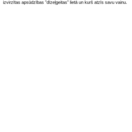
izvirzītas apsūdzības "dīzeļgeitas" lietā un kurš atzīs savu vainu.