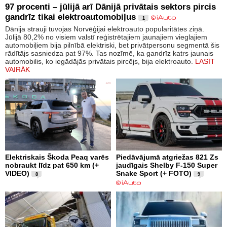
97 procenti – jūlijā arī Dānijā privātais sektors pircis
gandrīz tikai elektroautomobiļus
1
Dānija strauji tuvojas Norvēģijai elektroauto popularitātes ziņā.
Jūlijā 80,2% no visiem valstī reģistrētajiem jaunajiem vieglajiem
automobiļiem bija pilnībā elektriski, bet privātpersonu segmentā šis
rādītājs sasniedza pat 97%. Tas nozīmē, ka gandrīz katrs jaunais
automobilis, ko iegādājās privātais pircējs, bija elektroauto.
LASĪT
VAIRĀK
Elektriskais Škoda Peaq varēs
Piedāvājumā atgriežas 821 Zs
nobraukt līdz pat 650 km (+
jaudīgais Shelby F-150 Super
VIDEO)
Snake Sport (+ FOTO)
8
9