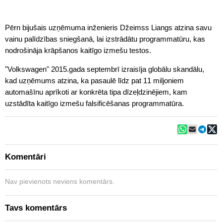
Pērn bijušais uzņēmuma inženieris Džeimss Liangs atzina savu
vainu palīdzības sniegšanā, lai izstrādātu programmatūru, kas
nodrošināja krāpšanos kaitīgo izmešu testos.
"Volkswagen" 2015.gada septembrī izraisīja globālu skandālu,
kad uzņēmums atzina, ka pasaulē līdz pat 11 miljoniem
automašīnu aprīkoti ar konkrēta tipa dīzeļdzinējiem, kam
uzstādīta kaitīgo izmešu falsificēšanas programmatūra.
Komentāri
Nav pievienots neviens komentārs.
Tavs komentārs