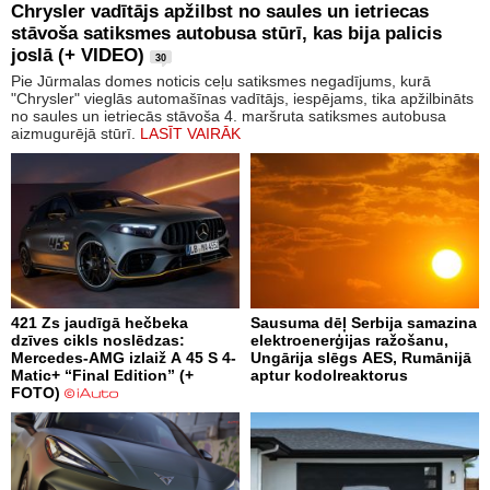
Chrysler vadītājs apžilbst no saules un ietriecas
stāvoša satiksmes autobusa stūrī, kas bija palicis
joslā (+ VIDEO)
30
Pie Jūrmalas domes noticis ceļu satiksmes negadījums, kurā
"Chrysler" vieglās automašīnas vadītājs, iespējams, tika apžilbināts
no saules un ietriecās stāvoša 4. maršruta satiksmes autobusa
aizmugurējā stūrī.
LASĪT VAIRĀK
421 Zs jaudīgā hečbeka
Sausuma dēļ Serbija samazina
dzīves cikls noslēdzas:
elektroenerģijas ražošanu,
Mercedes-AMG izlaiž A 45 S 4-
Ungārija slēgs AES, Rumānijā
Matic+ “Final Edition” (+
aptur kodolreaktorus
FOTO)