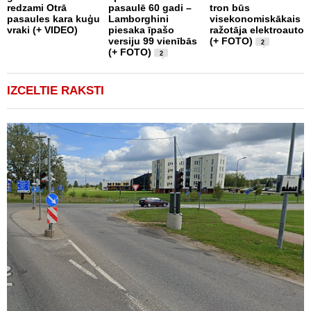
redzami Otrā
pasaulē 60 gadi –
tron būs
m
pasaules kara kuģu
Lamborghini
visekonomiskākais
r
vraki (+ VIDEO)
piesaka īpašo
ražotāja elektroauto
c
versiju 99 vienībās
(+ FOTO)
2
(+ FOTO)
2
IZCELTIE RAKSTI