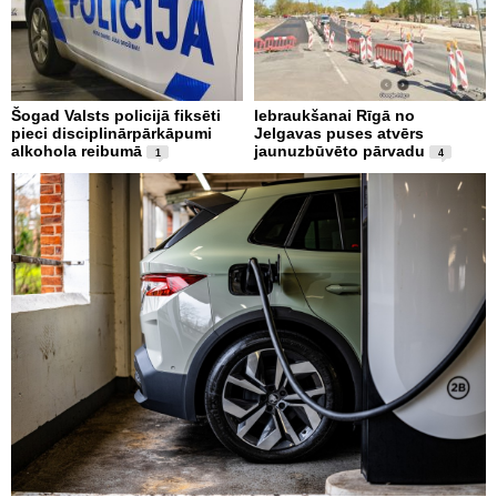
Šogad Valsts policijā fiksēti
Iebraukšanai Rīgā no
pieci disciplinārpārkāpumi
Jelgavas puses atvērs
alkohola reibumā
jaunuzbūvēto pārvadu
1
4