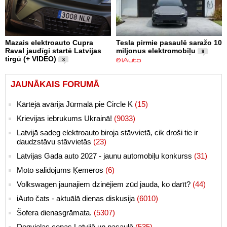
Mazais elektroauto Cupra
Tesla pirmie pasaulē saražo 10
Raval jaudīgi startē Latvijas
miljonus elektromobiļu
9
tirgū (+ VIDEO)
3
JAUNĀKAIS FORUMĀ
Kārtējā avārija Jūrmalā pie Circle K
(15)
Krievijas iebrukums Ukrainā!
(9033)
Latvijā sadeg elektroauto biroja stāvvietā, cik droši tie ir
daudzstāvu stāvvietās
(23)
Latvijas Gada auto 2027 - jaunu automobiļu konkurss
(31)
Moto salidojums Ķemeros
(6)
Volkswagen jaunajiem dzinējiem zūd jauda, ko darīt?
(44)
iAuto čats - aktuālā dienas diskusija
(6010)
Šofera dienasgrāmata.
(5307)
Degvielas cenas Latvijā un pasaulē
(535)