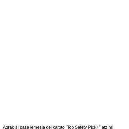
Agrāk šī paša iemesla dēļ kāroto "Top Safety Pick+" atzīmi