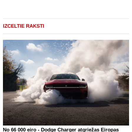
p
v
(
IZCELTIE RAKSTI
No 66 000 eiro - Dodge Charger atgriežas Eiropas