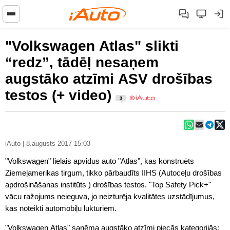
"Volkswagen Atlas" slikti
“redz”, tādēļ nesaņem
augstāko atzīmi ASV drošības
testos (+ video)
3
iAuto | 8.augusts 2017 15:03
"Volkswagen" lielais apvidus auto "Atlas", kas konstruēts
Ziemeļamerikas tirgum, tikko pārbaudīts IIHS (Autoceļu drošības
apdrošināšanas institūts ) drošības testos. "Top Safety Pick+"
vācu ražojums neieguva, jo neizturēja kvalitātes uzstādījumus,
kas noteikti automobiļu lukturiem.
"Volkswagen Atlas" saņēma augstāko atzīmi piecās kategorijās: