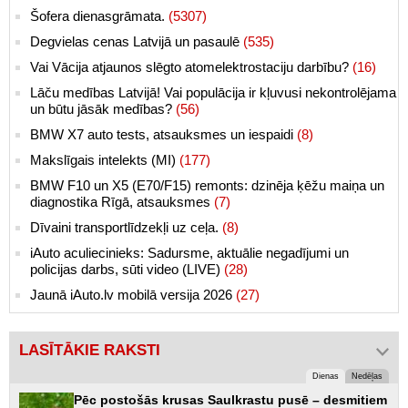
Šofera dienasgrāmata.
(5307)
Degvielas cenas Latvijā un pasaulē
(535)
Vai Vācija atjaunos slēgto atomelektrostaciju darbību?
(16)
Lāču medības Latvijā! Vai populācija ir kļuvusi nekontrolējama
un būtu jāsāk medības?
(56)
BMW X7 auto tests, atsauksmes un iespaidi
(8)
Makslīgais intelekts (MI)
(177)
BMW F10 un X5 (E70/F15) remonts: dzinēja ķēžu maiņa un
diagnostika Rīgā, atsauksmes
(7)
Dīvaini transportlīdzekļi uz ceļa.
(8)
iAuto aculiecinieks: Sadursme, aktuālie negadījumi un
policijas darbs, sūti video (LIVE)
(28)
Jaunā iAuto.lv mobilā versija 2026
(27)
LASĪTĀKIE RAKSTI
Dienas
Nedēļas
Pēc postošās krusas Saulkrastu pusē – desmitiem