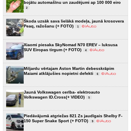
bojātu automašīnu un zaudējumi ap 100 000 eiro
2
Škoda uzsāk sava lielākā modeļa, jaunā krosovera
Peaq, ražošanu (+ FOTO)
1
Xiaomi piesaka SkyNomad N70 EREV – luksusa
SUV Eiropas tirgum (+ FOTO)
4
Miljardu vērtajam Aston Martin debesskrāpim
Maiami atklājušies nopietni defekti
6
Jaunā Volkswagen cerība- elektroauto
Volkswagen ID.Cross(+ VIDEO)
5
Piedāvājumā atgriežas 821 Zs jaudīgais Shelby F-
150 Super Snake Sport (+ FOTO)
9