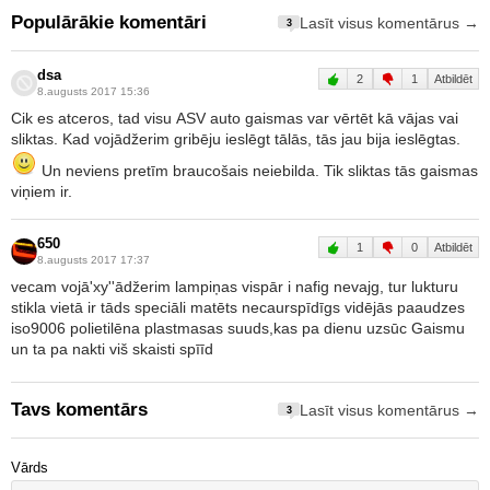
Populārākie komentāri
Lasīt visus komentārus →
3
dsa
2
1
Atbildēt
8.augusts 2017 15:36
Cik es atceros, tad visu ASV auto gaismas var vērtēt kā vājas vai
sliktas. Kad vojādžerim gribēju ieslēgt tālās, tās jau bija ieslēgtas.
Un neviens pretīm braucošais neiebilda. Tik sliktas tās gaismas
viņiem ir.
650
1
0
Atbildēt
8.augusts 2017 17:37
vecam vojā'xy''ādžerim lampiņas vispār i nafig nevajg, tur lukturu
stikla vietā ir tāds speciāli matēts necaurspīdīgs vidējās paaudzes
iso9006 polietilēna plastmasas suuds,kas pa dienu uzsūc Gaismu
un ta pa nakti viš skaisti spīīd
Tavs komentārs
Lasīt visus komentārus →
3
Vārds