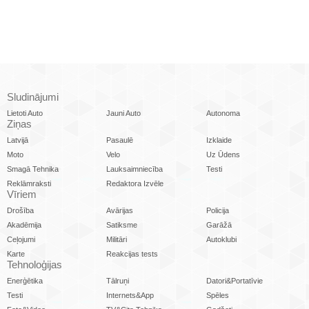
Sludinājumi
Lietoti Auto
Jauni Auto
Autonoma
Ziņas
Latvijā
Pasaulē
Izklaide
Moto
Velo
Uz Ūdens
Smagā Tehnika
Lauksaimniecība
Testi
Reklāmraksti
Redaktora Izvēle
Vīriem
Drošība
Avārijas
Policija
Akadēmija
Satiksme
Garāžā
Ceļojumi
Militāri
Autoklubi
Karte
Reakcijas tests
Tehnoloģijas
Enerģētika
Tālruņi
Datori&Portatīvie
Testi
Internets&App
Spēles