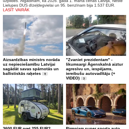
uzpildes. Atgādinām, ka 2026. gada 1. martā cenas Latvijā, Neste
Lielupes DUS dīzeļdegvielai un 95. benzīnam bija 1.537 EUR.
LASĪT VAIRĀK
Aizsardzības ministrs norāda
"Zvaniet prezidentam" -
uz nepieciešamību Latvijai
likumsargi Āgenskalnā aiztur
sagādāt savas spārnotās un
agresīvu un, iespējams,
ballistiskās raķetes
iereibušu autovadītāju (+
9
VIDEO)
3
3600 EUR pret 255 EUR?
Pirmajam super sporta auto