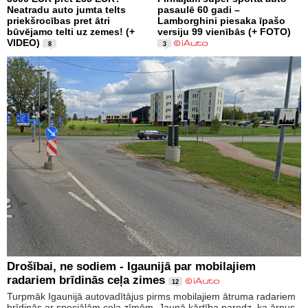
Neatradu auto jumta telts
pasaulē 60 gadi –
priekšrocības pret ātri
Lamborghini piesaka īpašo
būvējamo telti uz zemes! (+
versiju 99 vienībās (+ FOTO)
VIDEO)
8
3
Drošībai, ne sodiem - Igaunijā par mobilajiem
radariem brīdinās ceļa zimes
12
Turpmāk Igaunijā autovadītājus pirms mobilajiem ātruma radariem
brīdinās ar speciālām ceļa zīmēm. Jaunā kārtība paredz, ka ārpus