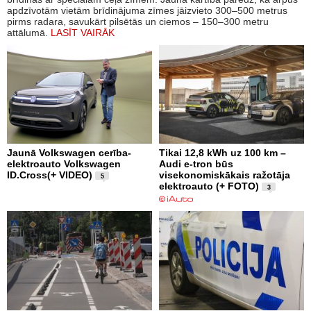
apdzīvotām vietām brīdinājuma zīmes jāizvieto 300–500 metrus
pirms radara, savukārt pilsētās un ciemos – 150–300 metru
attālumā.
LASĪT VAIRĀK
Jaunā Volkswagen cerība-
Tikai 12,8 kWh uz 100 km –
elektroauto Volkswagen
Audi e-tron būs
ID.Cross(+ VIDEO)
visekonomiskākais ražotāja
5
elektroauto (+ FOTO)
3