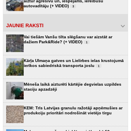
aiztur agresīvu un, iespējams, iereibušu
autovadītāju (+ VIDEO)
3
JAUNIE RAKSTI
Vai tiešām Vanšu tilta slēgšanu var aizstāt ar
dažiem Park&Ride? (+ VIDEO)
1
Kārļa Ulmaņa gatves un Lielirbes ielas krustojumā
ierīkos sabiedriskā transporta joslu
1
Mēneša laikā aizturēti kārtējie degvielas uzpildes
staciju apzadzēji
KEM: Trīs Latvijas granulu ražotāji apņēmušies ar
produkciju prioritāri nodrošināt vietējo tirgu