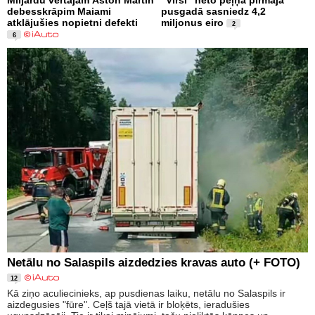
debesskrāpim Maiami
pusgadā sasniedz 4,2
atklājušies nopietni defekti
miljonus eiro
2
6
Netālu no Salaspils aizdedzies kravas auto (+ FOTO)
12
Kā ziņo aculiecinieks, ap pusdienas laiku, netālu no Salaspils ir
aizdegusies "fūre". Ceļš tajā vietā ir bloķēts, ieradušies