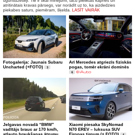
ugunsdzēsēji. Tie ir tikai minējumi, taču pieliktās kāpnes un
atritinātais kravas pārsegs, var norādīt uz to, ka aizdedzies
piekabes saturs, piemēram, šķelda.
LASĪT VAIRĀK
Fotogalerija: Jaunais Subaru
Arī Mercedes atgriezīs fiziskās
Uncharted (+FOTO)
pogas, tomēr ekrāni dominēs
3
6
Jelgavas novadā “BMW”
Xiaomi piesaka SkyNomad
vadītājs brauc ar 170 km/h,
N70 EREV – luksusa SUV
atļauto braukšanas ātrumu
Eiropas tirgum (+ FOTO)
4