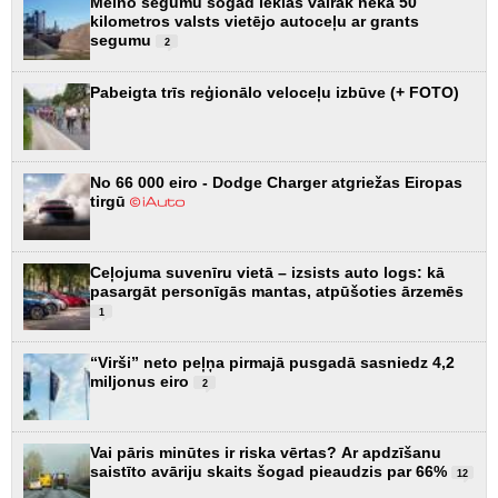
Melno segumu šogad ieklās vairāk nekā 50
kilometros valsts vietējo autoceļu ar grants
segumu
2
Pabeigta trīs reģionālo veloceļu izbūve (+ FOTO)
No 66 000 eiro - Dodge Charger atgriežas Eiropas
tirgū
Ceļojuma suvenīru vietā – izsists auto logs: kā
pasargāt personīgās mantas, atpūšoties ārzemēs
1
“Virši” neto peļņa pirmajā pusgadā sasniedz 4,2
miljonus eiro
2
Vai pāris minūtes ir riska vērtas? Ar apdzīšanu
saistīto avāriju skaits šogad pieaudzis par 66%
12