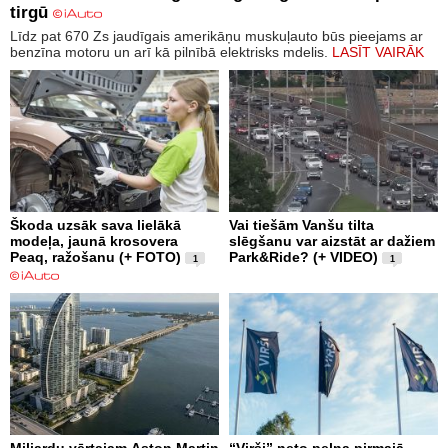
tirgū
Līdz pat 670 Zs jaudīgais amerikāņu muskuļauto būs pieejams ar
benzīna motoru un arī kā pilnībā elektrisks mdelis.
LASĪT VAIRĀK
Škoda uzsāk sava lielākā
Vai tiešām Vanšu tilta
modeļa, jaunā krosovera
slēgšanu var aizstāt ar dažiem
Peaq, ražošanu (+ FOTO)
Park&Ride? (+ VIDEO)
1
1
Miljardu vērtajam Aston Martin
“Virši” neto peļņa pirmajā