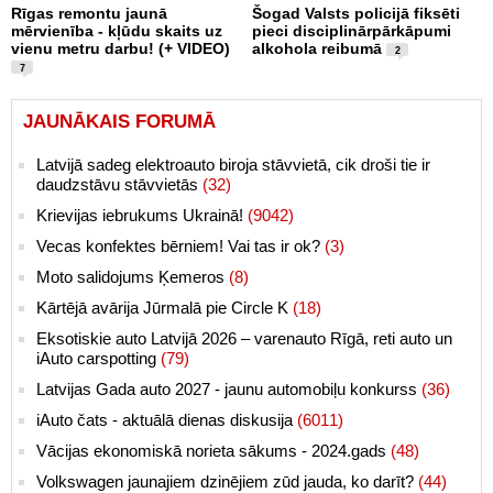
Rīgas remontu jaunā
Šogad Valsts policijā fiksēti
mērvienība - kļūdu skaits uz
pieci disciplinārpārkāpumi
vienu metru darbu! (+ VIDEO)
alkohola reibumā
2
7
JAUNĀKAIS FORUMĀ
Latvijā sadeg elektroauto biroja stāvvietā, cik droši tie ir
daudzstāvu stāvvietās
(32)
Krievijas iebrukums Ukrainā!
(9042)
Vecas konfektes bērniem! Vai tas ir ok?
(3)
Moto salidojums Ķemeros
(8)
Kārtējā avārija Jūrmalā pie Circle K
(18)
Eksotiskie auto Latvijā 2026 – varenauto Rīgā, reti auto un
iAuto carspotting
(79)
Latvijas Gada auto 2027 - jaunu automobiļu konkurss
(36)
iAuto čats - aktuālā dienas diskusija
(6011)
Vācijas ekonomiskā norieta sākums - 2024.gads
(48)
Volkswagen jaunajiem dzinējiem zūd jauda, ko darīt?
(44)