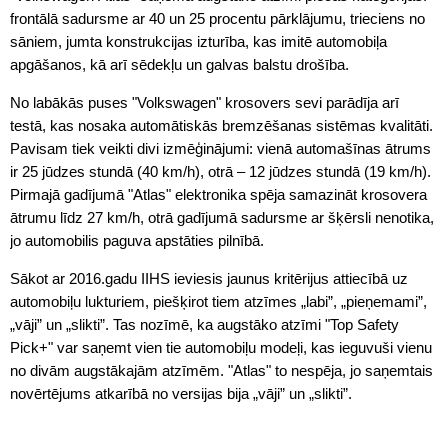
frontālā sadursme ar 40 un 25 procentu pārklājumu, trieciens no
sāniem, jumta konstrukcijas izturība, kas imitē automobiļa
apgāšanos, kā arī sēdekļu un galvas balstu drošība.
No labākās puses "Volkswagen" krosovers sevi parādīja arī
testā, kas nosaka automātiskās bremzēšanas sistēmas kvalitāti.
Pavisam tiek veikti divi izmēģinājumi: vienā automašīnas ātrums
ir 25 jūdzes stundā (40 km/h), otrā – 12 jūdzes stundā (19 km/h).
Pirmajā gadījumā "Atlas" elektronika spēja samazināt krosovera
ātrumu līdz 27 km/h, otrā gadījumā sadursme ar šķērsli nenotika,
jo automobilis paguva apstāties pilnībā.
Sākot ar 2016.gadu IIHS ieviesis jaunus kritērijus attiecībā uz
automobiļu lukturiem, piešķirot tiem atzīmes „labi”, „pieņemami”,
„vāji” un „slikti”. Tas nozīmē, ka augstāko atzīmi "Top Safety
Pick+" var saņemt vien tie automobiļu modeļi, kas ieguvuši vienu
no divām augstākajām atzīmēm. "Atlas" to nespēja, jo saņemtais
novērtējums atkarībā no versijas bija „vāji” un „slikti”.