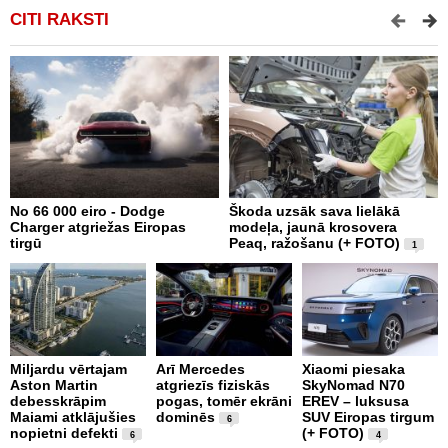
CITI RAKSTI
No 66 000 eiro - Dodge
Škoda uzsāk sava lielākā
2
Charger atgriežas Eiropas
modeļa, jaunā krosovera
K
tirgū
Peaq, ražošanu (+ FOTO)
B
1
p
Miljardu vērtajam
Arī Mercedes
Xiaomi piesaka
Aston Martin
atgriezīs fiziskās
SkyNomad N70
P
debesskrāpim
pogas, tomēr ekrāni
EREV – luksusa
s
Maiami atklājušies
dominēs
SUV Eiropas tirgum
p
6
nopietni defekti
(+ FOTO)
L
6
4