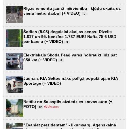
Rīgas remontu jaunā mērvienība - kļūdu skaits uz
vienu metru darbu! (+ VIDEO)
7
Šodien (5.08) degvielai akcijas cenas: Dīzelis
1.817 un 95. benzīns 1.737 EUR! Nafta 75.6 USD
par barelu (+ VIDEO)
9
Elektriskais Škoda Peaq varēs nobraukt līdz pat
650 km (+ VIDEO)
8
Jaunais KIA Seltos nāks palīgā populārajam KIA
Sportage (+ VIDEO)
Netālu no Salaspils aizdedzies kravas auto (+
FOTO)
12
"Zvaniet prezidentam" - likumsargi Āgenskalnā