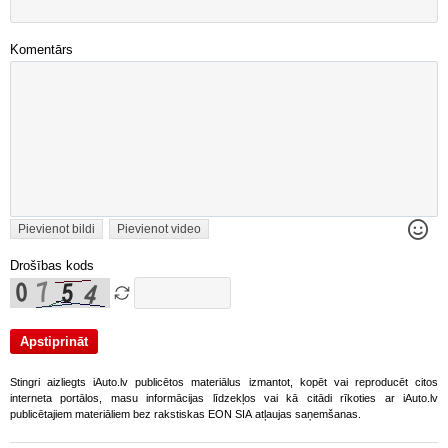
Komentārs
Pievienot bildi
Pievienot video
Drošības kods
Stingri aizliegts iAuto.lv publicētos materiālus izmantot, kopēt vai reproducēt citos
interneta portālos, masu informācijas līdzekļos vai kā citādi rīkoties ar iAuto.lv
publicētajiem materiāliem bez rakstiskas EON SIA atļaujas saņemšanas.