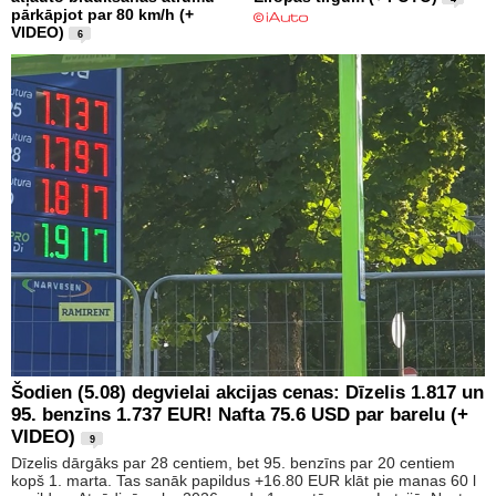
pārkāpjot par 80 km/h (+
VIDEO)
6
Šodien (5.08) degvielai akcijas cenas: Dīzelis 1.817 un
95. benzīns 1.737 EUR! Nafta 75.6 USD par barelu (+
VIDEO)
9
Dīzelis dārgāks par 28 centiem, bet 95. benzīns par 20 centiem
kopš 1. marta. Tas sanāk papildus +16.80 EUR klāt pie manas 60 l