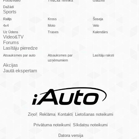
Foto&Video
TV&Cita Tehnika
Gadžeti
Dažādi
Sports
Rallijs
Kross
Šoseja
4x4
Moto
Velo
Uz Ūdens
Trases
Kalendārs
Video&TV
Forums
Lasītāju pieredze
Atsauksmes par auto
Atsauksmes par
Lasītāju raksti
uzņēmumiem
Akcijas
Jautā ekspertam
Ziņo!
Reklāma
Kontakti
Lietošanas noteikumi
Privātuma noteikumi
Sīkdatņu noteikumi
Datora versija