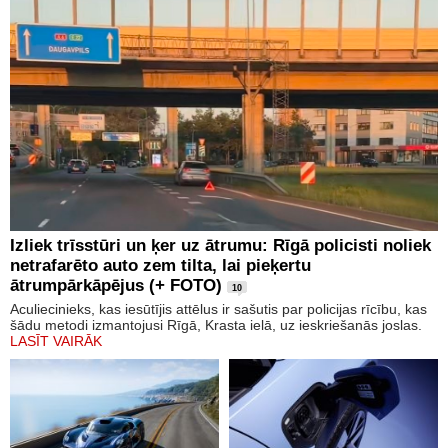
Izliek trīsstūri un ķer uz ātrumu: Rīgā policisti noliek
netrafarēto auto zem tilta, lai pieķertu
ātrumpārkāpējus (+ FOTO)
10
Aculiecinieks, kas iesūtījis attēlus ir sašutis par policijas rīcību, kas
šādu metodi izmantojusi Rīgā, Krasta ielā, uz ieskriešanās joslas.
LASĪT VAIRĀK