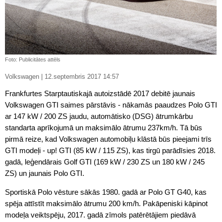
Foto: Publicitātes attēls
Volkswagen | 12.septembris 2017 14:57
Frankfurtes Starptautiskajā autoizstādē 2017 debitē jaunais
Volkswagen GTI saimes pārstāvis - nākamās paaudzes Polo GTI
ar 147 kW / 200 ZS jaudu, automātisko (DSG) ātrumkārbu
standarta aprīkojumā un maksimālo ātrumu 237km/h. Tā būs
pirmā reize, kad Volkswagen automobiļu klāstā būs pieejami trīs
GTI modeļi - up! GTI (85 kW / 115 ZS), kas tirgū parādīsies 2018.
gadā, leģendārais Golf GTI (169 kW / 230 ZS un 180 kW / 245
ZS) un jaunais Polo GTI.
Sportiskā Polo vēsture sākās 1980. gadā ar Polo GT G40, kas
spēja attīstīt maksimālo ātrumu 200 km/h. Pakāpeniski kāpinot
modeļa veiktspēju, 2017. gadā zīmols patērētājiem piedāvā