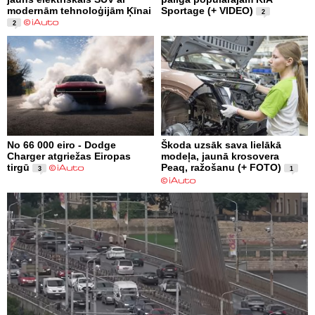
modernām tehnoloģijām Ķīnai
Sportage (+ VIDEO)
2
2
No 66 000 eiro - Dodge
Škoda uzsāk sava lielākā
Charger atgriežas Eiropas
modeļa, jaunā krosovera
tirgū
Peaq, ražošanu (+ FOTO)
3
1