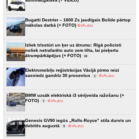
Bugatti Destrier – 1600 Zs jaudīgais Bolide pārtop
mākslas darbā (+ FOTO)
Izliek trīsstūri un ķer uz ātrumu: Rīgā policisti
noliek netrafarēto auto zem tilta, lai pieķertu
ātrumpārkāpējus (+ FOTO)
10
Elektromobiļu reģistrācijas Vācijā pirmo reizi
sasniedz gandrīz 30 procentus
1
BMW uzsāk elektriskā i3 sērijveida ražošanu (+
FOTO)
7
Genesis GV90 iegūs „Rolls-Royce” stila durvis un
debitēs augustā
5