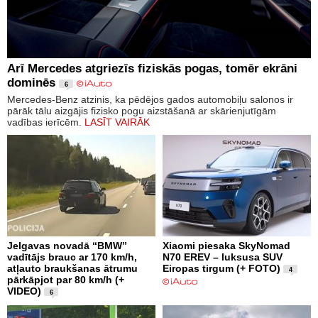
Arī Mercedes atgriezīs fiziskās pogas, tomēr ekrāni
dominēs
6
Mercedes-Benz atzinis, ka pēdējos gados automobiļu salonos ir
pārāk tālu aizgājis fizisko pogu aizstāšanā ar skārienjutīgām
vadības ierīcēm.
LASĪT VAIRĀK
Jelgavas novadā “BMW”
Xiaomi piesaka SkyNomad
vadītājs brauc ar 170 km/h,
N70 EREV – luksusa SUV
atļauto braukšanas ātrumu
Eiropas tirgum (+ FOTO)
4
pārkāpjot par 80 km/h (+
VIDEO)
6