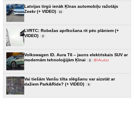
Latvijas tirgū ienāk Ķīnas automobiļu ražotājs
Zeekr (+ VIDEO)
11
LVRTC: Robežas aprīkošana rit pēc plāniem (+
VIDEO)
2
Volkswagen ID. Aura T6 – jauns elektriskais SUV ar
modernām tehnoloģijām Ķīnai
2
Vai tiešām Vanšu tilta slēgšanu var aizstāt ar
dažiem Park&Ride? (+ VIDEO)
9