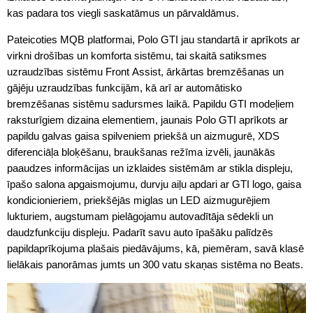
kas padara tos viegli saskatāmus un pārvaldāmus.
Pateicoties MQB platformai, Polo GTI jau standartā ir aprīkots ar
virkni drošības un komforta sistēmu, tai skaitā satiksmes
uzraudzības sistēmu Front Assist, ārkārtas bremzēšanas un
gājēju uzraudzības funkcijām, kā arī ar automātisko
bremzēšanas sistēmu sadursmes laikā. Papildu GTI modeļiem
raksturīgiem dizaina elementiem, jaunais Polo GTI aprīkots ar
papildu galvas gaisa spilveniem priekšā un aizmugurē, XDS
diferenciāļa bloķēšanu, braukšanas režīma izvēli, jaunākās
paaudzes informācijas un izklaides sistēmām ar stikla displeju,
īpašo salona apgaismojumu, durvju aiļu apdari ar GTI logo, gaisa
kondicionieriem, priekšējās miglas un LED aizmugurējiem
lukturiem, augstumam pielāgojamu autovadītāja sēdekli un
daudzfunkciju displeju. Padarīt savu auto īpašāku palīdzēs
papildaprīkojuma plašais piedāvājums, kā, piemēram, savā klasē
lielākais panorāmas jumts un 300 vatu skaņas sistēma no Beats.