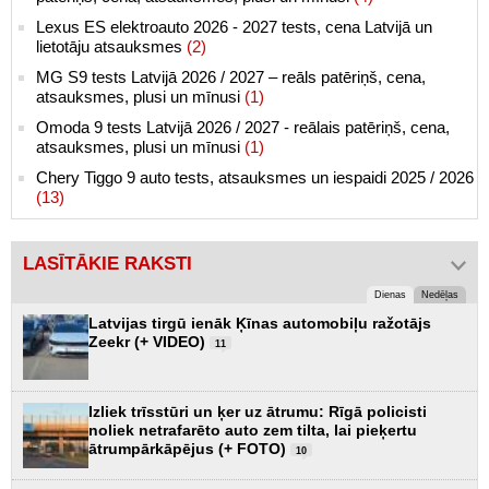
Lexus ES elektroauto 2026 - 2027 tests, cena Latvijā un
lietotāju atsauksmes
(2)
MG S9 tests Latvijā 2026 / 2027 – reāls patēriņš, cena,
atsauksmes, plusi un mīnusi
(1)
Omoda 9 tests Latvijā 2026 / 2027 - reālais patēriņš, cena,
atsauksmes, plusi un mīnusi
(1)
Chery Tiggo 9 auto tests, atsauksmes un iespaidi 2025 / 2026
(13)
LASĪTĀKIE RAKSTI
Dienas
Nedēļas
Latvijas tirgū ienāk Ķīnas automobiļu ražotājs
Zeekr (+ VIDEO)
11
Izliek trīsstūri un ķer uz ātrumu: Rīgā policisti
noliek netrafarēto auto zem tilta, lai pieķertu
ātrumpārkāpējus (+ FOTO)
10