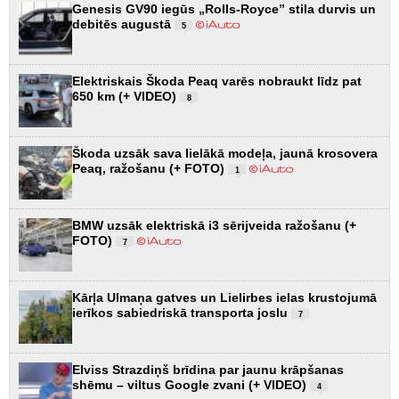
Genesis GV90 iegūs „Rolls-Royce” stila durvis un
debitēs augustā
5
Elektriskais Škoda Peaq varēs nobraukt līdz pat
650 km (+ VIDEO)
8
Škoda uzsāk sava lielākā modeļa, jaunā krosovera
Peaq, ražošanu (+ FOTO)
1
BMW uzsāk elektriskā i3 sērijveida ražošanu (+
FOTO)
7
Kārļa Ulmaņa gatves un Lielirbes ielas krustojumā
ierīkos sabiedriskā transporta joslu
7
Elviss Strazdiņš brīdina par jaunu krāpšanas
shēmu – viltus Google zvani (+ VIDEO)
4