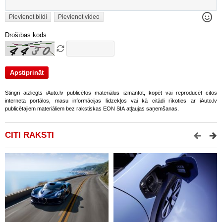
Pievienot bildi
Pievienot video
Drošības kods
Stingri aizliegts iAuto.lv publicētos materiālus izmantot, kopēt vai reproducēt citos
interneta portālos, masu informācijas līdzekļos vai kā citādi rīkoties ar iAuto.lv
publicētajiem materiāliem bez rakstiskas EON SIA atļaujas saņemšanas.
CITI RAKSTI