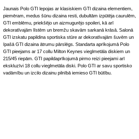
Jaunais Polo GTI lepojas ar klasiskiem GTI dizaina elementiem,
piemēram, medus šūnu dizaina resti, dubultām izpūtēja caurulēm,
GTI emblēmu, priekšējo un aizmugurējo spoileri, kā arī
dekoratīvajām līstēm un bremžu skavām sarkanā krāsā. Salonā
GTI izskatu papildina sportiska stūre ar dekoratīvajām šuvēm un
īpašā GTI dizaina ātrumu pārslēgs. Standarta aprīkojumā Polo
GTI pieejams ar 17 collu Milton Keynes vieglmetāla diskiem un
215/45 riepām. GTI papildaprīkojumā pirmo reizi pieejami arī
ekskluzīvi 18 collu vieglmetāla diski. Polo GTI ar savu sportisko
vadāmību un izcilo dizainu pilnībā iemieso GTI būtību.