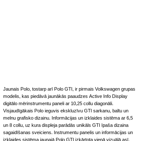
Jaunais Polo, tostarp arī Polo GTI, ir pirmais Volkswagen grupas
modelis, kas piedāvā jaunākās paaudzes Active Info Display
digitālo mērinstrumentu paneli ar 10,25 collu diagonāli.
Visjaudīgākais Polo ieguvis ekskluzīvu GTI sarkanu, baltu un
melnu grafisko dizainu. Informācijas un izklaides sistēma ar 6,5
un 8 collu, uz kura displeja parādās unikāls GTI īpaša dizaina
sagaidīšanas sveiciens. Instrumentu panelis un informācijas un
izklaides sistēma jaunajā Polo GTI izkārtota vienā vizuālā asī,