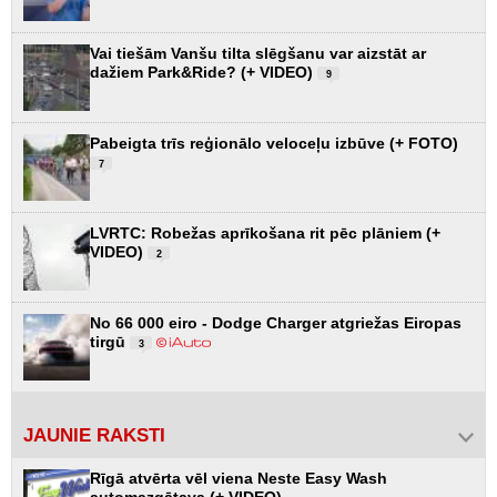
Vai tiešām Vanšu tilta slēgšanu var aizstāt ar
dažiem Park&Ride? (+ VIDEO)
9
Pabeigta trīs reģionālo veloceļu izbūve (+ FOTO)
7
LVRTC: Robežas aprīkošana rit pēc plāniem (+
VIDEO)
2
No 66 000 eiro - Dodge Charger atgriežas Eiropas
tirgū
3
JAUNIE RAKSTI
Rīgā atvērta vēl viena Neste Easy Wash
automazgātava (+ VIDEO)