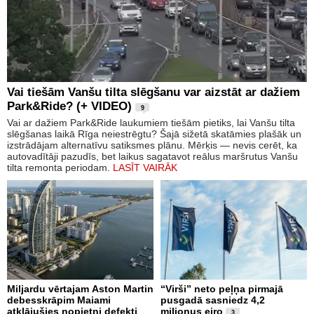
Vai tiešām Vanšu tilta slēgšanu var aizstāt ar dažiem
Park&Ride? (+ VIDEO)
9
Vai ar dažiem Park&Ride laukumiem tiešām pietiks, lai Vanšu tilta
slēgšanas laikā Rīga neiestrēgtu? Šajā sižetā skatāmies plašāk un
izstrādājam alternatīvu satiksmes plānu. Mērķis — nevis cerēt, ka
autovadītāji pazudīs, bet laikus sagatavot reālus maršrutus Vanšu
tilta remonta periodam.
LASĪT VAIRĀK
Miljardu vērtajam Aston Martin
“Virši” neto peļņa pirmajā
debesskrāpim Maiami
pusgadā sasniedz 4,2
atklājušies nopietni defekti
miljonus eiro
3