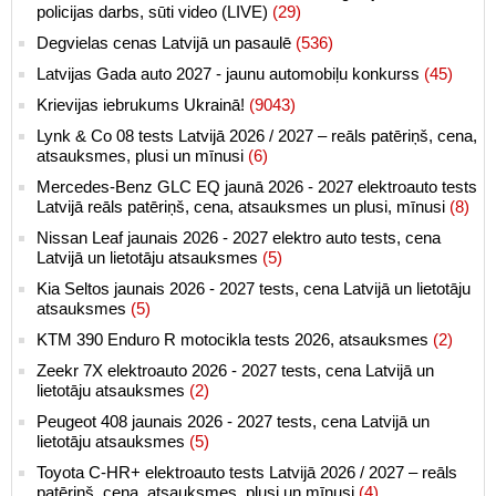
policijas darbs, sūti video (LIVE)
(29)
Degvielas cenas Latvijā un pasaulē
(536)
Latvijas Gada auto 2027 - jaunu automobiļu konkurss
(45)
Krievijas iebrukums Ukrainā!
(9043)
Lynk & Co 08 tests Latvijā 2026 / 2027 – reāls patēriņš, cena,
atsauksmes, plusi un mīnusi
(6)
Mercedes-Benz GLC EQ jaunā 2026 - 2027 elektroauto tests
Latvijā reāls patēriņš, cena, atsauksmes un plusi, mīnusi
(8)
Nissan Leaf jaunais 2026 - 2027 elektro auto tests, cena
Latvijā un lietotāju atsauksmes
(5)
Kia Seltos jaunais 2026 - 2027 tests, cena Latvijā un lietotāju
atsauksmes
(5)
KTM 390 Enduro R motocikla tests 2026, atsauksmes
(2)
Zeekr 7X elektroauto 2026 - 2027 tests, cena Latvijā un
lietotāju atsauksmes
(2)
Peugeot 408 jaunais 2026 - 2027 tests, cena Latvijā un
lietotāju atsauksmes
(5)
Toyota C-HR+ elektroauto tests Latvijā 2026 / 2027 – reāls
patēriņš, cena, atsauksmes, plusi un mīnusi
(4)