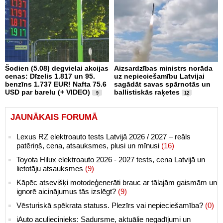
Šodien (5.08) degvielai akcijas
Aizsardzības ministrs norāda
cenas: Dīzelis 1.817 un 95.
uz nepieciešamību Latvijai
benzīns 1.737 EUR! Nafta 75.6
sagādāt savas spārnotās un
USD par barelu (+ VIDEO)
ballistiskās raķetes
9
12
JAUNĀKAIS FORUMĀ
Lexus RZ elektroauto tests Latvijā 2026 / 2027 – reāls
patēriņš, cena, atsauksmes, plusi un mīnusi
(16)
Toyota Hilux elektroauto 2026 - 2027 tests, cena Latvijā un
lietotāju atsauksmes
(9)
Kāpēc atsevišķi motodeģenerāti brauc ar tālajām gaismām un
ignorē aicinājumus tās izslēgt?
(9)
Vēsturiskā spēkrata statuss. Plezīrs vai nepieciešamība?
(0)
iAuto aculiecinieks: Sadursme, aktuālie negadījumi un