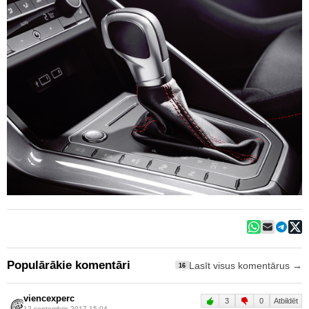
Populārākie komentāri
Lasīt visus komentārus →
16
viencexperc
3
0
Atbildēt
12.septembris 2017 15:04