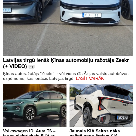
Latvijas tirgū ienāk Ķīnas automobiļu ražotājs Zeekr
(+ VIDEO)
11
Ķīnas autoražotājs "Zeekr" ir vēl viens šīs Āzijas valsts autobūves
uzņēmums, kas ienācis Latvijas tirgū.
LASĪT VAIRĀK
Volkswagen ID. Aura T6 –
Jaunais KIA Seltos nāks
jauns elektriskais SUV ar
palīgā populārajam KIA