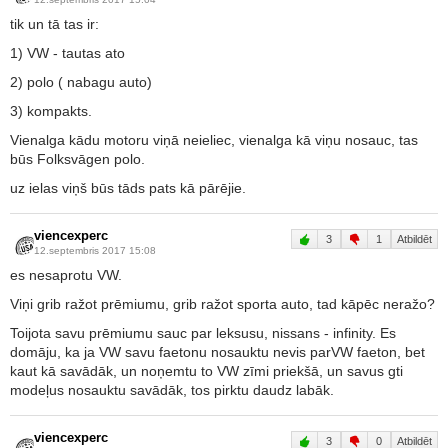
tik un tā tas ir:
1) VW - tautas ato
2) polo ( nabagu auto)
3) kompakts.
Vienalga kādu motoru viņā neieliec, vienalga kā viņu nosauc, tas
būs Folksvāgen polo.
uz ielas viņš būs tāds pats kā pārējie.
viencexperc
3
1
Atbildēt
12.septembris 2017 15:08
es nesaprotu VW.
Viņi grib ražot prēmiumu, grib ražot sporta auto, tad kāpēc neražo?
Toijota savu prēmiumu sauc par leksusu, nissans - infinity. Es
domāju, ka ja VW savu faetonu nosauktu nevis parVW faeton, bet
kaut kā savādāk, un noņemtu to VW zīmi priekšā, un savus gti
modeļus nosauktu savādāk, tos pirktu daudz labāk.
viencexperc
3
0
Atbildēt