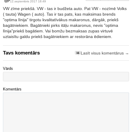
12.septembris 2017 18:49
VW zīme priekšā. VW - tas ir budžeta auto. Pat VW - nozīmē Volks
( tauta) Wagen ( auto). Tas ir tas pats, kas maksimas brends
"optima līnija" tirgotu kvalitatīvākus makaronus, dārgāk, priekš
bagātniekiem. Bagātnieki pirks itāļu makaronus, nevis "optima
līnija"priekš bagātiem. Vai bomžu bezmaksas zupas virtuvē
uztaisītu galdu priekš bagātniekiem ar restorāna ēdieniem.
Tavs komentārs
Lasīt visus komentārus →
16
Vārds
Komentārs