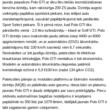
jaunās paaudzes Polo GTI ar divu litru tiešās iesmidzināšanas
benzīna dzinēju, kam raksturīga 200 ZS jauda. Dzinēja augsto
veiktspēju papildina sportiskā piekare, kas ietilpst auto
standartaprīkojumā, savukārt papildprīkojumā tiek piedāvāta
Sport Select piekare. Šī ir pirmā reize, kad Polo GTI tiks
pārstāvēts vienā - 2.0 litru turbodzinēju – klasē ar Golf GTI. Polo
GTI dzinējs savu maksimālo jaudu attīsta starp 4400 un 6000
apgriezieniem minūtē, un ar automātisko (DSG) ātrumkārbu
paātrinājumu līdz 100 km/h sasniedz vien 6,7 sekundēs.
Neskatoties uz ļoti jaudīgu dzinēju, pateicoties tā efektīvas
braukšanas tehnoloģijai, Polo GTI vienlaikus ir ļoti ekonomisks.
Modelim ar automātisko ātrumkārbu degvielas patēriņš
kombinētajā režīmā ir 5,9 l/100 km (radot 134 g/km CO2).
Pateicoties pārejai uz modulāro platformu ar šķērsām novietotu
dzinēju (MQB) un palielinātu auto garumu, riteņa bāzi un platumu,
jaunais Polo GTI ir daudz ietilpīgāks par savu priekšgājēju. Piecu
sēdvietu automašīnas bagāžas nodalījumu ir iespējams
paplašināt no 350 līdz pat 1079 litriem, tādējādi jaunais Polo GTI ir
labi sagatavots gariem ceļojumiem.