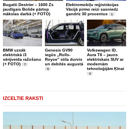
Bugatti Destrier – 1600 Zs
Elektromobiļu reģistrācijas
N
jaudīgais Bolide pārtop
Vācijā pirmo reizi sasniedz
C
mākslas darbā (+ FOTO)
gandrīz 30 procentus
t
1
BMW uzsāk
Genesis GV90
Volkswagen ID.
M
elektriskā i3
iegūs „Rolls-
Aura T6 – jauns
A
sērijveida ražošanu
Royce” stila durvis
elektriskais SUV ar
d
(+ FOTO)
un debitēs augustā
modernām
M
7
tehnoloģijām Ķīnai
n
5
2
IZCELTIE RAKSTI