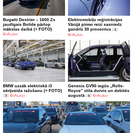
Bugatti Destrier – 1600 Zs
Elektromobiļu reģistrācijas
jaudīgais Bolide pārtop
Vācijā pirmo reizi sasniedz
mākslas darbā (+ FOTO)
gandrīz 30 procentus
1
BMW uzsāk elektriskā i3
Genesis GV90 iegūs „Rolls-
sērijveida ražošanu (+ FOTO)
Royce” stila durvis un debitēs
augustā
7
5