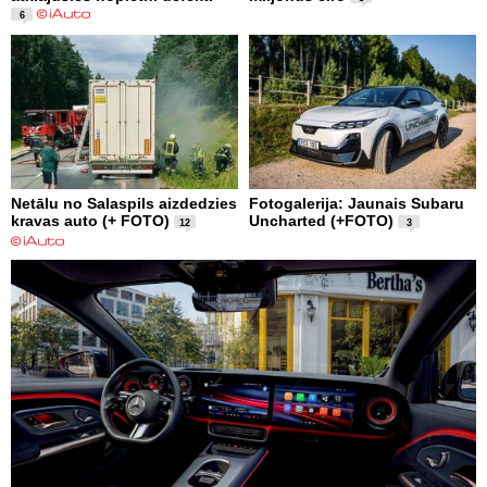
6
Netālu no Salaspils aizdedzies
Fotogalerija: Jaunais Subaru
kravas auto (+ FOTO)
Uncharted (+FOTO)
12
3