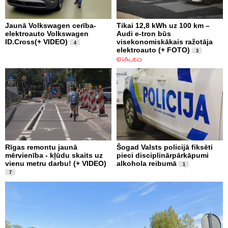
Jaunā Volkswagen cerība-
Tikai 12,8 kWh uz 100 km –
elektroauto Volkswagen
Audi e-tron būs
ID.Cross(+ VIDEO)
visekonomiskākais ražotāja
4
elektroauto (+ FOTO)
3
Rīgas remontu jaunā
Šogad Valsts policijā fiksēti
mērvienība - kļūdu skaits uz
pieci disciplinārpārkāpumi
vienu metru darbu! (+ VIDEO)
alkohola reibumā
1
7