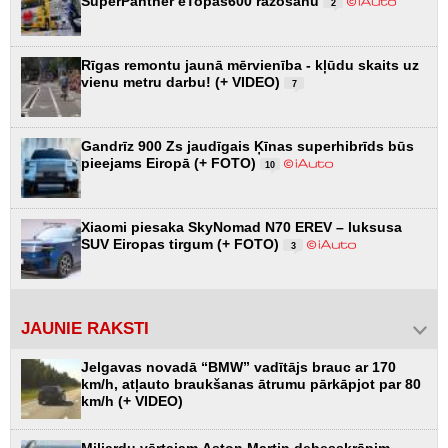
SuperPanther eTopas600 ražošanu
2
Rīgas remontu jaunā mērvienība - kļūdu skaits uz
vienu metru darbu! (+ VIDEO)
7
Gandrīz 900 Zs jaudīgais Ķīnas superhibrīds būs
pieejams Eiropā (+ FOTO)
10
Xiaomi piesaka SkyNomad N70 EREV – luksusa
SUV Eiropas tirgum (+ FOTO)
3
JAUNIE RAKSTI
Jelgavas novadā “BMW” vadītājs brauc ar 170
km/h, atļauto braukšanas ātrumu pārkāpjot par 80
km/h (+ VIDEO)
Miljardu vērtajam Aston Martin debesskrāpim