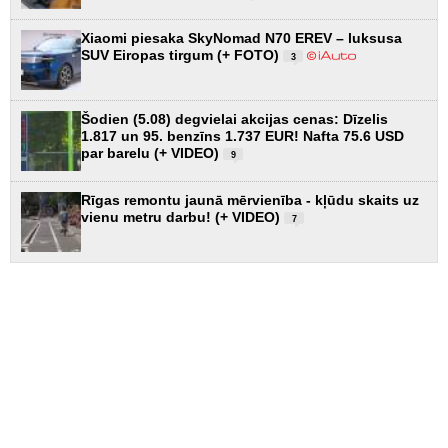
Xiaomi piesaka SkyNomad N70 EREV – luksusa
SUV Eiropas tirgum (+ FOTO)
3
Šodien (5.08) degvielai akcijas cenas: Dīzelis
1.817 un 95. benzīns 1.737 EUR! Nafta 75.6 USD
par barelu (+ VIDEO)
9
Rīgas remontu jaunā mērvienība - kļūdu skaits uz
vienu metru darbu! (+ VIDEO)
7