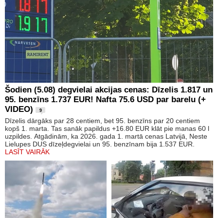
Šodien (5.08) degvielai akcijas cenas: Dīzelis 1.817 un
95. benzīns 1.737 EUR! Nafta 75.6 USD par barelu (+
VIDEO)
9
Dīzelis dārgāks par 28 centiem, bet 95. benzīns par 20 centiem
kopš 1. marta. Tas sanāk papildus +16.80 EUR klāt pie manas 60 l
uzpildes. Atgādinām, ka 2026. gada 1. martā cenas Latvijā, Neste
Lielupes DUS dīzeļdegvielai un 95. benzīnam bija 1.537 EUR.
LASĪT VAIRĀK