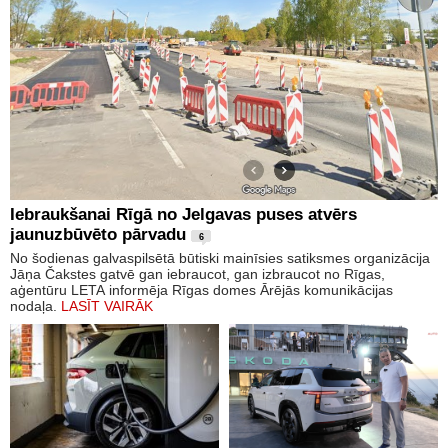
Iebraukšanai Rīgā no Jelgavas puses atvērs
jaunuzbūvēto pārvadu
6
No šodienas galvaspilsētā būtiski mainīsies satiksmes organizācija
Jāņa Čakstes gatvē gan iebraucot, gan izbraucot no Rīgas,
aģentūru LETA informēja Rīgas domes Ārējās komunikācijas
nodaļa.
LASĪT VAIRĀK