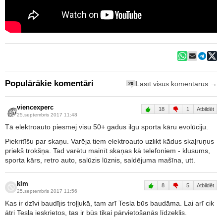
Populārākie komentāri
Lasīt visus komentārus →
20
viencexperc
18
1
Atbildēt
25.septembris 2017 11:48
Tā elektroauto piesmej visu 50+ gadus ilgu sporta kāru evolūciju.
Piekritīšu par skaņu. Varēja tiem elektroauto uzlikt kādus skaļruņus
priekš trokšņa. Tad varētu mainīt skaņas kā telefoniem - klusums,
sporta kārs, retro auto, salūzis lūznis, saldējuma mašīna, utt.
klm
8
5
Atbildēt
25.septembris 2017 11:56
Kas ir dzīvi baudījis troļļukā, tam arī Tesla būs baudāma. Lai arī cik
ātri Tesla ieskrietos, tas ir būs tikai pārvietošanās līdzeklis.