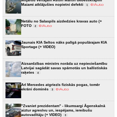
Maiami atklājušies nopietni defekti
1
Netālu no Salaspils aizdedzies kravas auto (+
FOTO
2
Jaunais KIA Seltos nāks palīgā populārajam KIA
Sportage (+ VIDEO)
Aizsardzības ministrs norāda uz nepieciešamību
Latvijai sagādāt savas spārnotās un ballistiskās
raķetes
4
Arī Mercedes atgriezīs fiziskās pogas, tomēr
ekrāni dominēs
3
"Zvaniet prezidentam" - likumsargi Āgenskalnā
aiztur agresīvu un, iespējams, iereibušu
autovadītāju (+ VIDEO)
3