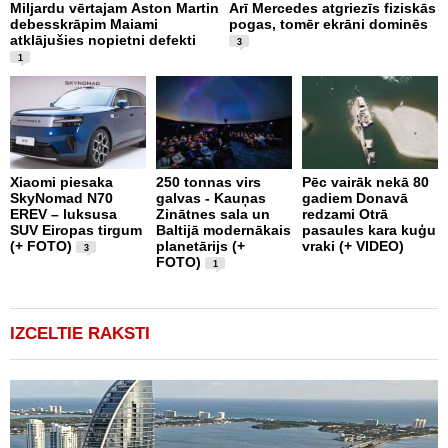
Miljardu vērtajam Aston Martin
Arī Mercedes atgriezīs fiziskās
P
debesskrāpim Maiami
pogas, tomēr ekrāni dominēs
p
atklājušies nopietni defekti
L
3
v
1
Xiaomi piesaka
250 tonnas virs
Pēc vairāk nekā 80
SkyNomad N70
galvas - Kauņas
gadiem Donavā
9
EREV – luksusa
Zinātnes sala un
redzami Otrā
a
SUV Eiropas tirgum
Baltijā modernākais
pasaules kara kuģu
s
(+ FOTO)
planetārijs (+
vraki (+ VIDEO)
g
3
FOTO)
e
1
IZCELTIE RAKSTI