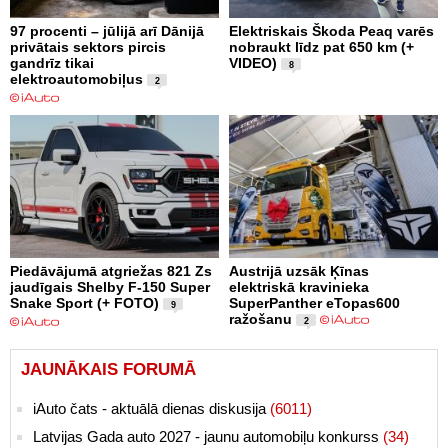
97 procenti – jūlijā arī Dānijā
Elektriskais Škoda Peaq varēs
privātais sektors pircis
nobraukt līdz pat 650 km (+
gandrīz tikai
VIDEO)
8
elektroautomobiļus
2
Piedāvājumā atgriežas 821 Zs
Austrijā uzsāk Ķīnas
jaudīgais Shelby F-150 Super
elektriskā kravinieka
Snake Sport (+ FOTO)
SuperPanther eTopas600
9
ražošanu
2
JAUNĀKAIS FORUMĀ
iAuto čats - aktuālā dienas diskusija
(6011)
Latvijas Gada auto 2027 - jaunu automobiļu konkurss
(34)