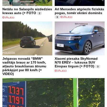
Netālu no Salaspils aizdedzies
Arī Mercedes atgriezīs fiziskās
kravas auto (+ FOTO
pogas, tomēr ekrāni dominēs
2
3
Jelgavas novadā “BMW”
Xiaomi piesaka SkyNomad
vadītājs brauc ar 170 km/h,
N70 EREV – luksusa SUV
atļauto braukšanas ātrumu
Eiropas tirgum (+ FOTO)
3
pārkāpjot par 80 km/h (+
VIDEO)