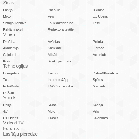
Ziņas
Latvijā
Pasaulē
Izklaide
Moto
Velo
Uz Ūdens
Smagā Tehnika
Lauksaimniecība
Testi
Reklāmraksti
Redaktora Izvēle
Vīriem
Drošība
Avārijas
Policija
Akadēmija
Satiksme
Garāžā
Ceļojumi
Militāri
Autoklubi
Karte
Reakcijas tests
Tehnoloģijas
Enerģētika
Tālruņi
Datori&Portatīvie
Testi
Internets&App
Spēles
Foto&Video
TV&Cita Tehnika
Gadžeti
Dažādi
Sports
Rallijs
Kross
Šoseja
4x4
Moto
Velo
Uz Ūdens
Trases
Kalendārs
Video&TV
Forums
Lasītāju pieredze