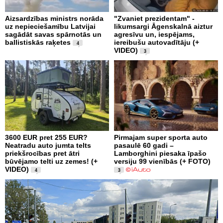
Aizsardzības ministrs norāda
"Zvaniet prezidentam" -
uz nepieciešamību Latvijai
likumsargi Āgenskalnā aiztur
sagādāt savas spārnotās un
agresīvu un, iespējams,
ballistiskās raķetes
iereibušu autovadītāju (+
4
VIDEO)
3
3600 EUR pret 255 EUR?
Pirmajam super sporta auto
Neatradu auto jumta telts
pasaulē 60 gadi –
priekšrocības pret ātri
Lamborghini piesaka īpašo
būvējamo telti uz zemes! (+
versiju 99 vienībās (+ FOTO)
VIDEO)
4
3