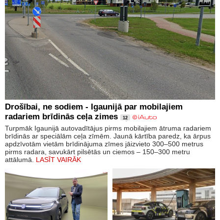
Drošībai, ne sodiem - Igaunijā par mobilajiem
radariem brīdinās ceļa zimes
12
Turpmāk Igaunijā autovadītājus pirms mobilajiem ātruma radariem
brīdinās ar speciālām ceļa zīmēm. Jaunā kārtība paredz, ka ārpus
apdzīvotām vietām brīdinājuma zīmes jāizvieto 300–500 metrus
pirms radara, savukārt pilsētās un ciemos – 150–300 metru
attālumā.
LASĪT VAIRĀK