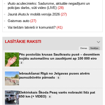
iAuto aculiecinieks: Sadursme, aktuālie negadījumi un
policijas darbs, sūti video (LIVE)
(28)
Jaunā iAuto.lv mobilā versija 2026
(27)
Gaismas auto
(27)
Vai tiešām latvieši ir komunisti?
(41)
LASĪTĀKIE RAKSTI
Dienas
Nedēļas
Pēc postošās krusas Saulkrastu pusē – desmitiem
bojātu automašīnu un zaudējumi ap 100 000 eiro
2
Iebraukšanai Rīgā no Jelgavas puses atvērs
jaunuzbūvēto pārvadu
6
Elektriskais Škoda Peaq varēs nobraukt līdz pat
650 km (+ VIDEO)
8