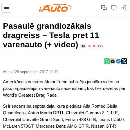
Pasaulē grandiozākais
dragreiss – Tesla pret 11
varenauto (+ video)
20
iAuto | 25.septembris 2017 11:19
Amerikāņu izdevums Motor Trend publicējis jaunāko video no
pašu organizētajām varenauto sacensībām, kas tiek dēvētas par
World's Greatest Drag Race.
Šī ir sacensība septītā daļa, kurā piedalās Alfa Romeo Giulia
Quadrifoglio, Aston Martin DB11, Chevrolet Camaro ZL1 1LE,
Chevrolet Corvette Grand Sport, Ferrari 488 GTB, Lexus LC500,
McLaren 570GT, Mercedes Benz AMG GT R, Nissan GT-R