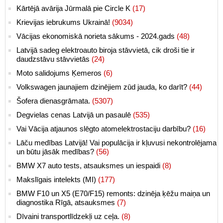
Kārtējā avārija Jūrmalā pie Circle K
(17)
Krievijas iebrukums Ukrainā!
(9034)
Vācijas ekonomiskā norieta sākums - 2024.gads
(48)
Latvijā sadeg elektroauto biroja stāvvietā, cik droši tie ir
daudzstāvu stāvvietās
(24)
Moto salidojums Ķemeros
(6)
Volkswagen jaunajiem dzinējiem zūd jauda, ko darīt?
(44)
Šofera dienasgrāmata.
(5307)
Degvielas cenas Latvijā un pasaulē
(535)
Vai Vācija atjaunos slēgto atomelektrostaciju darbību?
(16)
Lāču medības Latvijā! Vai populācija ir kļuvusi nekontrolējama
un būtu jāsāk medības?
(56)
BMW X7 auto tests, atsauksmes un iespaidi
(8)
Makslīgais intelekts (MI)
(177)
BMW F10 un X5 (E70/F15) remonts: dzinēja ķēžu maiņa un
diagnostika Rīgā, atsauksmes
(7)
Dīvaini transportlīdzekļi uz ceļa.
(8)