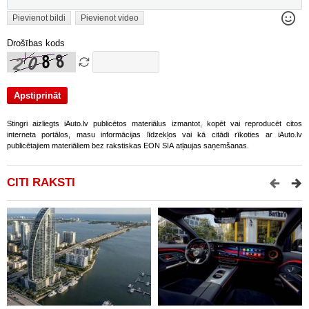
Pievienot bildi
Pievienot video
Drošības kods
Stingri aizliegts iAuto.lv publicētos materiālus izmantot, kopēt vai reproducēt citos
interneta portālos, masu informācijas līdzekļos vai kā citādi rīkoties ar iAuto.lv
publicētajiem materiāliem bez rakstiskas EON SIA atļaujas saņemšanas.
CITI RAKSTI