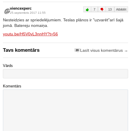
viencexperc
7
13
Atbildēt
25.septembris 2017 11:55
Nesteidzies ar spriedelējumiem. Teslas plānos ir "uzvarēt"arī šajā
jomā. Batereju nomaiņa.
youtu.be/H5V0vL3nnHY?t=56
Tavs komentārs
Lasīt visus komentārus →
20
Vārds
Komentārs