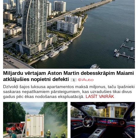
Miljardu vērtajam Aston Martin debesskrāpim Maiami
atklājušies nopietni defekti
1
Dzīvokļi šajos luksusa apartamentos maksā miljonus, taču īpašnieki
saskaras nepatīkamiem pārsteigumiem, kas uzradušies tikai divus
gadus pēc ēkas nodošanas ekspluatācijā.
LASĪT VAIRĀK