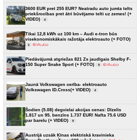
3600 EUR pret 255 EUR? Neatradu auto jumta telts
priekšrocības pret ātri būvējamo telti uz zemes! (+
VIDEO)
4
Tikai 12,8 kWh uz 100 km – Audi e-tron būs
visekonomiskākais ražotāja elektroauto (+ FOTO)
3
Piedāvājumā atgriežas 821 Zs jaudīgais Shelby F-
150 Super Snake Sport (+ FOTO)
9
Jaunā Volkswagen cerība- elektroauto
Volkswagen ID.Cross(+ VIDEO)
4
Šodien (5.08) degvielai akcijas cenas: Dīzelis
1.817 un 95. benzīns 1.737 EUR! Nafta 75.6 USD
par barelu (+ VIDEO)
9
Austrijā uzsāk Ķīnas elektriskā kravinieka