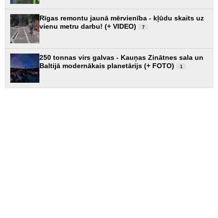
Rīgas remontu jaunā mērvienība - kļūdu skaits uz
vienu metru darbu! (+ VIDEO)
7
250 tonnas virs galvas - Kauņas Zinātnes sala un
Baltijā modernākais planetārijs (+ FOTO)
1