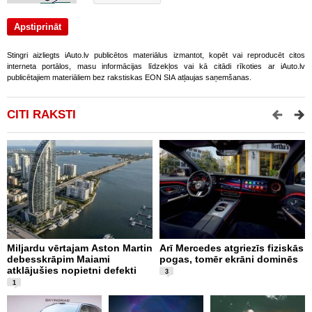
Stingri aizliegts iAuto.lv publicētos materiālus izmantot, kopēt vai reproducēt citos
interneta portālos, masu informācijas līdzekļos vai kā citādi rīkoties ar iAuto.lv
publicētajiem materiāliem bez rakstiskas EON SIA atļaujas saņemšanas.
CITI RAKSTI
Miljardu vērtajam Aston Martin
Arī Mercedes atgriezīs fiziskās
P
debesskrāpim Maiami
pogas, tomēr ekrāni dominēs
p
atklājušies nopietni defekti
L
3
v
1