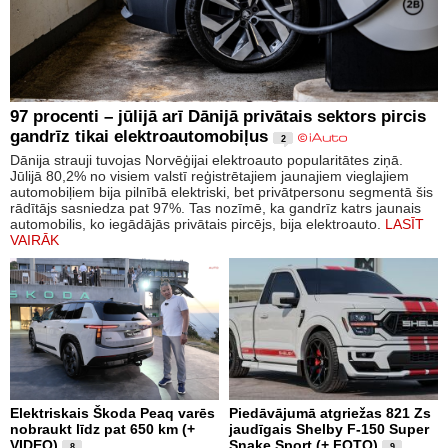
97 procenti – jūlijā arī Dānijā privātais sektors pircis
gandrīz tikai elektroautomobiļus
2
Dānija strauji tuvojas Norvēģijai elektroauto popularitātes ziņā.
Jūlijā 80,2% no visiem valstī reģistrētajiem jaunajiem vieglajiem
automobiļiem bija pilnībā elektriski, bet privātpersonu segmentā šis
rādītājs sasniedza pat 97%. Tas nozīmē, ka gandrīz katrs jaunais
automobilis, ko iegādājās privātais pircējs, bija elektroauto.
LASĪT
VAIRĀK
Elektriskais Škoda Peaq varēs
Piedāvājumā atgriežas 821 Zs
nobraukt līdz pat 650 km (+
jaudīgais Shelby F-150 Super
VIDEO)
Snake Sport (+ FOTO)
8
9