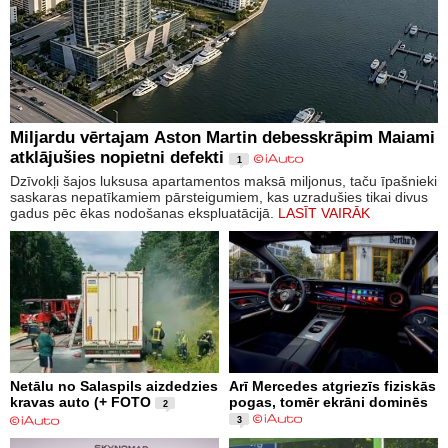
Miljardu vērtajam Aston Martin debesskrāpim Maiami
atklājušies nopietni defekti
1
Dzīvokļi šajos luksusa apartamentos maksā miljonus, taču īpašnieki
saskaras nepatīkamiem pārsteigumiem, kas uzradušies tikai divus
gadus pēc ēkas nodošanas ekspluatācijā.
LASĪT VAIRĀK
Netālu no Salaspils aizdedzies
Arī Mercedes atgriezīs fiziskās
kravas auto (+ FOTO
pogas, tomēr ekrāni dominēs
2
3