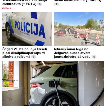
visekonomiskākais ražotāja
vienu metru darbu! (+ VIDEO)
elektroauto (+ FOTO)
3
7
Šogad Valsts policijā fiksēti
Iebraukšanai Rīgā no
pieci disciplinārpārkāpumi
Jelgavas puses atvērs
alkohola reibumā
jaunuzbūvēto pārvadu
1
6