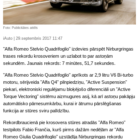
Foto: Publicitātes attēls
iAuto | 29.septembris 2017 11:47
"Alfa Romeo Stelvio Quadrifoglio" izdevies pārspēt Nirburgringas
trases rekordu krosoveriem un uzlabot to par astoņām
sekundēm. Jaunais rekords: 7 minūtes, 51,7 sekundes.
"Alfa Romeo Stelvio Quadrifoglio" aprīkots ar 2,9 litru V6 Bi-turbo
motoru, sērijveida "Alfa Q4" pilnpiedziņu, "Active Suspension"
piekari, elektroniski regulējamu bloķējošo diferenciāli un "Active
Torque Vectoring" sistēmu aizmugures asij, kā arī astoņu pakāpju
automātisko pārnesumkārbu, kurai ir ātrumu pārslēgšanas
funkcija ar stūres sviru palīdzību.
Rekordbraucienā pie krosovera stūres atradās "Alfa Romeo"
testpilots Fabio Frančia, kurš pirms dažām nedēļām ar "Alfa
Romeo Giulia Quadrifoglio" uzstādīja Nirburgringas rekordu