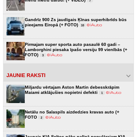
7
Gandrīz 900 Zs jaudīgais Ķīnas superhibrīds būs
pieejams Eiropā (+ FOTO)
10
Pirmajam super sporta auto pasaulē 60 gadi –
Lamborghini piesaka īpašo versiju 99 vienībās (+
FOTO)
3
JAUNIE RAKSTI
Miljardu vērtajam Aston Martin debesskrāpim
Maiami atklājušies nopietni defekti
1
Netālu no Salaspils aizdedzies kravas auto (+
FOTO
2
Jaunais KIA Seltos nāks palīgā populārajam KIA