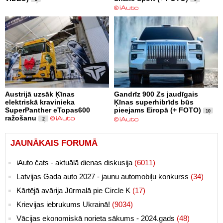
Austrijā uzsāk Ķīnas
Gandrīz 900 Zs jaudīgais
elektriskā kravinieka
Ķīnas superhibrīds būs
SuperPanther eTopas600
pieejams Eiropā (+ FOTO)
10
ražošanu
2
JAUNĀKAIS FORUMĀ
iAuto čats - aktuālā dienas diskusija
(6011)
Latvijas Gada auto 2027 - jaunu automobiļu konkurss
(34)
Kārtējā avārija Jūrmalā pie Circle K
(17)
Krievijas iebrukums Ukrainā!
(9034)
Vācijas ekonomiskā norieta sākums - 2024.gads
(48)