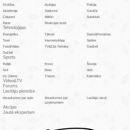
Drošība
Avārijas
Policija
Akadēmija
Satiksme
Garāžā
Ceļojumi
Militāri
Autoklubi
Karte
Reakcijas tests
Tehnoloģijas
Enerģētika
Tālruņi
Datori&Portatīvie
Testi
Internets&App
Spēles
Foto&Video
TV&Cita Tehnika
Gadžeti
Dažādi
Sports
Rallijs
Kross
Šoseja
4x4
Moto
Velo
Uz Ūdens
Trases
Kalendārs
Video&TV
Forums
Lasītāju pieredze
Atsauksmes par auto
Atsauksmes par
Lasītāju raksti
uzņēmumiem
Akcijas
Jautā ekspertam