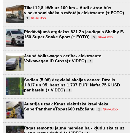
Tikai 12,8 kWh uz 100 km – Audi e-tron būs
visekonomiskākais ražotāja elektroauto (+ FOTO)
3
Piedāvājumā atgriežas 821 Zs jaudīgais Shelby F-
150 Super Snake Sport (+ FOTO)
9
Jaunā Volkswagen cerība- elektroauto
Volkswagen ID.Cross(+ VIDEO)
4
Šodien (5.08) degvielai akcijas cenas: Dīzelis
1.817 un 95. benzīns 1.737 EUR! Nafta 75.6 USD
par barelu (+ VIDEO)
9
Austrijā uzsāk Ķīnas elektriskā kravinieka
SuperPanther eTopas600 ražošanu
2
Rīgas remontu jaunā mērvienība - kļūdu skaits uz
vienu metru darbu! (+ VIDEO)