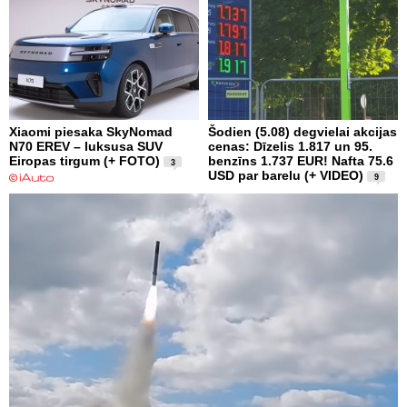
Xiaomi piesaka SkyNomad
Šodien (5.08) degvielai akcijas
N70 EREV – luksusa SUV
cenas: Dīzelis 1.817 un 95.
Eiropas tirgum (+ FOTO)
benzīns 1.737 EUR! Nafta 75.6
3
USD par barelu (+ VIDEO)
9