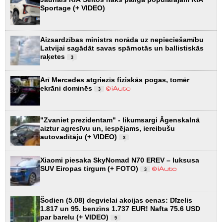
Sportage (+ VIDEO)
Aizsardzības ministrs norāda uz nepieciešamību
Latvijai sagādāt savas spārnotās un ballistiskās
raķetes
3
Arī Mercedes atgriezīs fiziskās pogas, tomēr
ekrāni dominēs
3
"Zvaniet prezidentam" - likumsargi Āgenskalnā
aiztur agresīvu un, iespējams, iereibušu
autovadītāju (+ VIDEO)
3
Xiaomi piesaka SkyNomad N70 EREV – luksusa
SUV Eiropas tirgum (+ FOTO)
3
Šodien (5.08) degvielai akcijas cenas: Dīzelis
1.817 un 95. benzīns 1.737 EUR! Nafta 75.6 USD
par barelu (+ VIDEO)
9