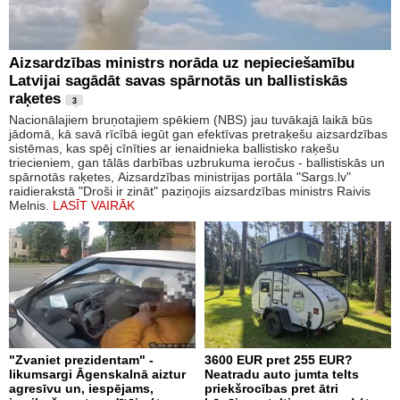
Aizsardzības ministrs norāda uz nepieciešamību
Latvijai sagādāt savas spārnotās un ballistiskās
raķetes
3
Nacionālajiem bruņotajiem spēkiem (NBS) jau tuvākajā laikā būs
jādomā, kā savā rīcībā iegūt gan efektīvas pretraķešu aizsardzības
sistēmas, kas spēj cīnīties ar ienaidnieka ballistisko raķešu
triecieniem, gan tālās darbības uzbrukuma ieročus - ballistiskās un
spārnotās raķetes, Aizsardzības ministrijas portāla "Sargs.lv"
raidierakstā "Droši ir zināt" paziņojis aizsardzības ministrs Raivis
Melnis.
LASĪT VAIRĀK
"Zvaniet prezidentam" -
3600 EUR pret 255 EUR?
likumsargi Āgenskalnā aiztur
Neatradu auto jumta telts
agresīvu un, iespējams,
priekšrocības pret ātri