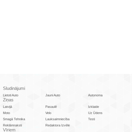
Sludinājumi
Lietoti Auto
Jauni Auto
Autonoma
Ziņas
Latvijā
Pasaulē
Izklaide
Moto
Velo
Uz Ūdens
Smagā Tehnika
Lauksaimniecība
Testi
Reklāmraksti
Redaktora Izvēle
Vīriem