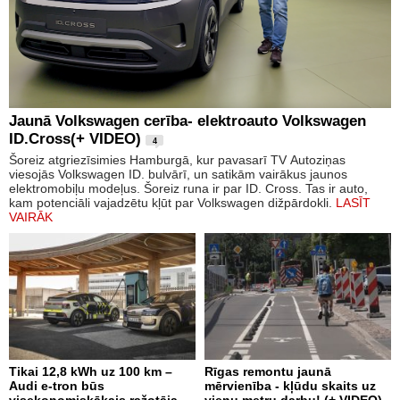
Jaunā Volkswagen cerība- elektroauto Volkswagen
ID.Cross(+ VIDEO)
4
Šoreiz atgriezīsimies Hamburgā, kur pavasarī TV Autoziņas
viesojās Volkswagen ID. bulvārī, un satikām vairākus jaunos
elektromobiļu modeļus. Šoreiz runa ir par ID. Cross. Tas ir auto,
kam potenciāli vajadzētu kļūt par Volkswagen dižpārdokli.
LASĪT
VAIRĀK
Tikai 12,8 kWh uz 100 km –
Rīgas remontu jaunā
Audi e-tron būs
mērvienība - kļūdu skaits uz