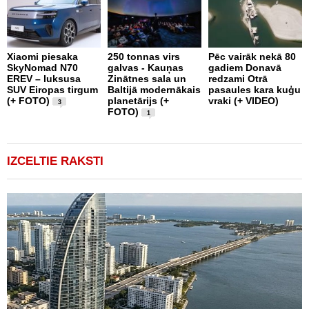
Xiaomi piesaka
250 tonnas virs
Pēc vairāk nekā 80
SkyNomad N70
galvas - Kauņas
gadiem Donavā
9
EREV – luksusa
Zinātnes sala un
redzami Otrā
a
SUV Eiropas tirgum
Baltijā modernākais
pasaules kara kuģu
s
(+ FOTO)
planetārijs (+
vraki (+ VIDEO)
g
3
FOTO)
e
1
IZCELTIE RAKSTI