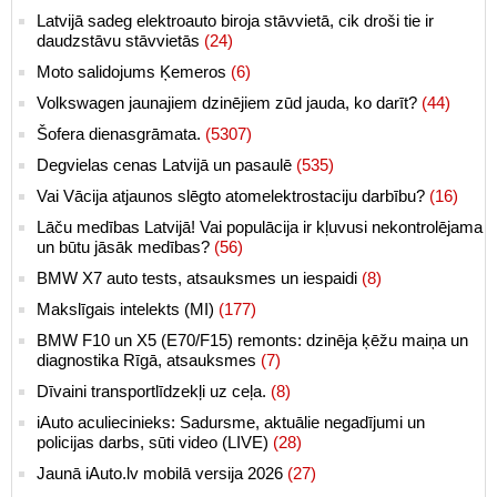
Latvijā sadeg elektroauto biroja stāvvietā, cik droši tie ir
daudzstāvu stāvvietās
(24)
Moto salidojums Ķemeros
(6)
Volkswagen jaunajiem dzinējiem zūd jauda, ko darīt?
(44)
Šofera dienasgrāmata.
(5307)
Degvielas cenas Latvijā un pasaulē
(535)
Vai Vācija atjaunos slēgto atomelektrostaciju darbību?
(16)
Lāču medības Latvijā! Vai populācija ir kļuvusi nekontrolējama
un būtu jāsāk medības?
(56)
BMW X7 auto tests, atsauksmes un iespaidi
(8)
Makslīgais intelekts (MI)
(177)
BMW F10 un X5 (E70/F15) remonts: dzinēja ķēžu maiņa un
diagnostika Rīgā, atsauksmes
(7)
Dīvaini transportlīdzekļi uz ceļa.
(8)
iAuto aculiecinieks: Sadursme, aktuālie negadījumi un
policijas darbs, sūti video (LIVE)
(28)
Jaunā iAuto.lv mobilā versija 2026
(27)