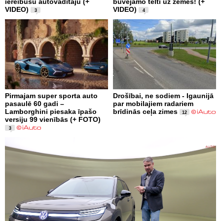
iereibušu autovadītāju (+
būvējamo telti uz zemes! (+
VIDEO)
VIDEO)
3
4
Pirmajam super sporta auto
Drošībai, ne sodiem - Igaunijā
pasaulē 60 gadi –
par mobilajiem radariem
Lamborghini piesaka īpašo
brīdinās ceļa zimes
12
versiju 99 vienībās (+ FOTO)
3