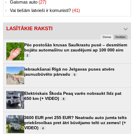
Gaismas auto
(27)
Vai tiešām latvieši ir komunisti?
(41)
LASĪTĀKIE RAKSTI
Dienas
Nedēļas
Pēc postošās krusas Saulkrastu pusē – desmitiem
bojātu automašīnu un zaudējumi ap 100 000 eiro
2
Iebraukšanai Rīgā no Jelgavas puses atvērs
jaunuzbūvēto pārvadu
6
Elektriskais Škoda Peaq varēs nobraukt līdz pat
650 km (+ VIDEO)
8
3600 EUR pret 255 EUR? Neatradu auto jumta telts
priekšrocības pret ātri būvējamo telti uz zemes! (+
VIDEO)
4