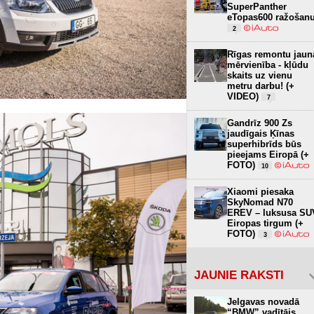
SuperPanther
eTopas600 ražošan
2
Rīgas remontu jaun
mērvienība - kļūdu
skaits uz vienu
metru darbu! (+
VIDEO)
7
Gandrīz 900 Zs
jaudīgais Ķīnas
superhibrīds būs
pieejams Eiropā (+
FOTO)
10
Xiaomi piesaka
SkyNomad N70
EREV – luksusa SU
Eiropas tirgum (+
FOTO)
3
JAUNIE RAKSTI
Jelgavas novadā
“BMW” vadītājs