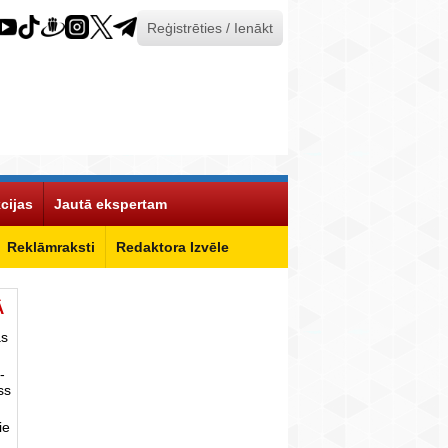
Reģistrēties / Ienākt
cijas
Jautā ekspertam
Reklāmraksti
Redaktora Izvēle
Ā
as
-
ss
ie