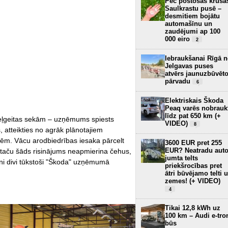
Pēc postošās krusa
Saulkrastu pusē –
desmitiem bojātu
automašīnu un
zaudējumi ap 100
000 eiro
2
Iebraukšanai Rīgā 
Jelgavas puses
atvērs jaunuzbūvēt
pārvadu
6
Elektriskais Škoda
Peaq varēs nobrauk
līdz pat 650 km (+
zeļgeitas sekām – uzņēmums spiests
VIDEO)
8
, atteikties no agrāk plānotajiem
tnēm. Vācu arodbiedrības iesaka pārcelt
3600 EUR pret 255
EUR? Neatradu aut
taču šāds risinājums neapmierina čehus,
jumta telts
ni divi tūkstoši "Škoda" uzņēmumā
priekšrocības pret
ātri būvējamo telti 
zemes! (+ VIDEO)
4
Tikai 12,8 kWh uz
100 km – Audi e-tro
būs