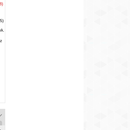
8)
5)
gā,
uz