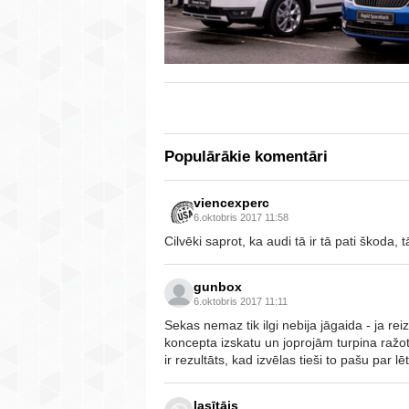
Populārākie komentāri
viencexperc
6.oktobris 2017 11:58
Cilvēki saprot, ka audi tā ir tā pati škoda
gunbox
6.oktobris 2017 11:11
Sekas nemaz tik ilgi nebija jāgaida - ja r
koncepta izskatu un joprojām turpina ražo
ir rezultāts, kad izvēlas tieši to pašu par
lasītājs