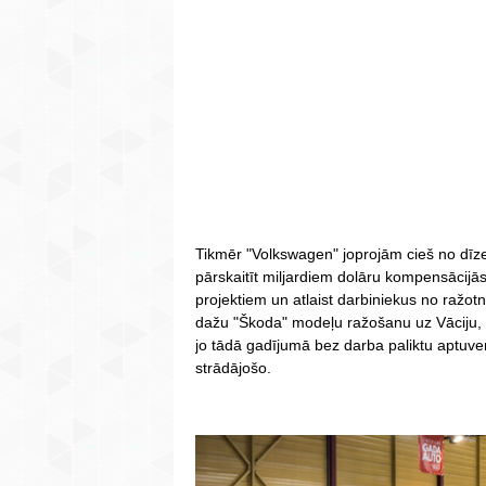
Tikmēr "Volkswagen" joprojām cieš no dī
pārskaitīt miljardiem dolāru kompensācijās
projektiem un atlaist darbiniekus no ražo
dažu "Škoda" modeļu ražošanu uz Vāciju, 
jo tādā gadījumā bez darba paliktu aptuve
strādājošo.