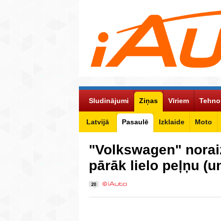
Sludinājumi
Ziņas
Vīriem
Tehno
Latvijā
Pasaulē
Izklaide
Moto
"Volkswagen" norai
pārāk lielo peļņu (u
20