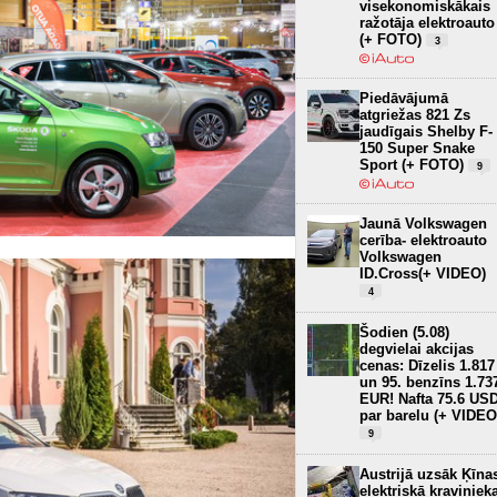
visekonomiskākais
ražotāja elektroauto
(+ FOTO)
3
Piedāvājumā
atgriežas 821 Zs
jaudīgais Shelby F-
150 Super Snake
Sport (+ FOTO)
9
Jaunā Volkswagen
cerība- elektroauto
Volkswagen
ID.Cross(+ VIDEO)
4
Šodien (5.08)
degvielai akcijas
cenas: Dīzelis 1.817
un 95. benzīns 1.73
EUR! Nafta 75.6 US
par barelu (+ VIDEO
9
Austrijā uzsāk Ķīna
elektriskā kraviniek