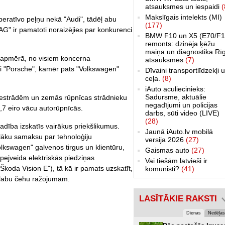
atsauksmes un iespaidi
(
Makslīgais intelekts (MI)
peratīvo peļņu nekā "Audi", tādēļ abu
(177)
 ir pamatoti noraizējies par konkurenci
BMW F10 un X5 (E70/F1
remonts: dzinēja ķēžu
maiņa un diagnostika Rī
7% apmērā, no visiem koncerna
atsauksmes
(7)
i "Porsche", kamēr pats "Volkswagen"
Dīvaini transportlīdzekļi 
ceļa.
(8)
iAuto aculiecinieks:
Sadursme, aktuālie
iestrādēm un zemās rūpnīcas strādnieku
negadījumi un policijas
,7 eiro vācu autorūpnīcās.
darbs, sūti video (LIVE)
(28)
adība izskatīs vairākus priekšlikumus.
Jaunā iAuto.lv mobilā
elāku samaksu par tehnoloģiju
versija 2026
(27)
lkswagen" galvenos tirgus un klientūru,
Gaismas auto
(27)
upejveida elektriskās piedziņas
Vai tiešām latvieši ir
koda Vision E"), tā kā ir pamats uzskatīt,
komunisti?
(41)
ar labu čehu ražojumam.
LASĪTĀKIE RAKSTI
Dienas
Nedēļas