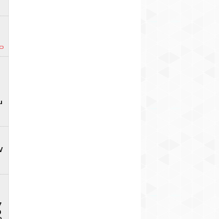
u
V
7
D