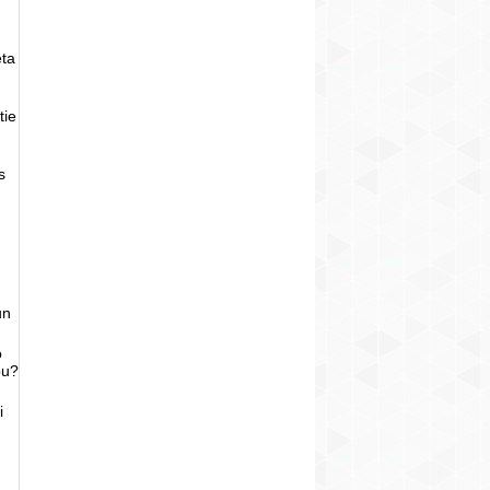
eta
tie
s
un
o
bu?
i