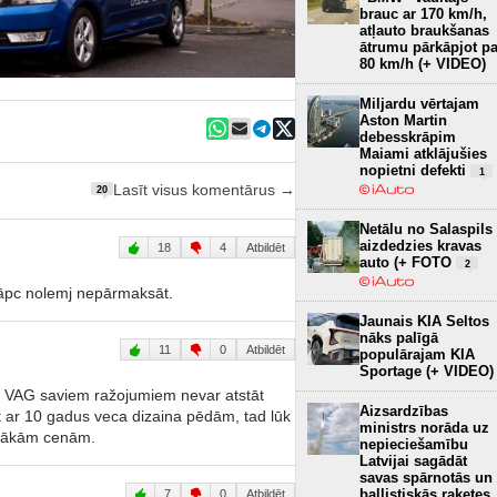
brauc ar 170 km/h,
atļauto braukšanas
ātrumu pārkāpjot pa
80 km/h (+ VIDEO)
Miljardu vērtajam
Aston Martin
debesskrāpim
Maiami atklājušies
nopietni defekti
1
Lasīt visus komentārus →
20
Netālu no Salaspils
aizdedzies kravas
18
4
Atbildēt
auto (+ FOTO
2
, tāpc nolemj nepārmaksāt.
Jaunais KIA Seltos
nāks palīgā
11
0
Atbildēt
populārajam KIA
Sportage (+ VIDEO)
eiz VAG saviem ražojumiem nevar atstāt
Aizsardzības
t ar 10 gadus veca dizaina pēdām, tad lūk
ministrs norāda uz
 lētākām cenām.
nepieciešamību
Latvijai sagādāt
savas spārnotās un
ballistiskās raķetes
7
0
Atbildēt