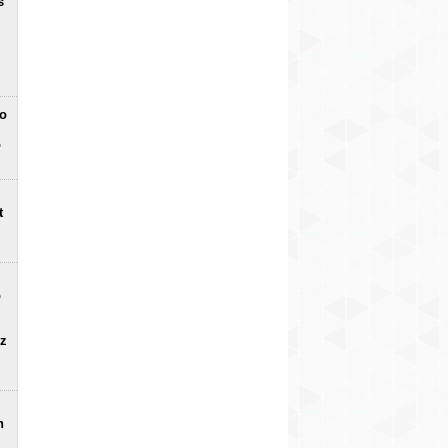
s
no
o
t
o
uz
n