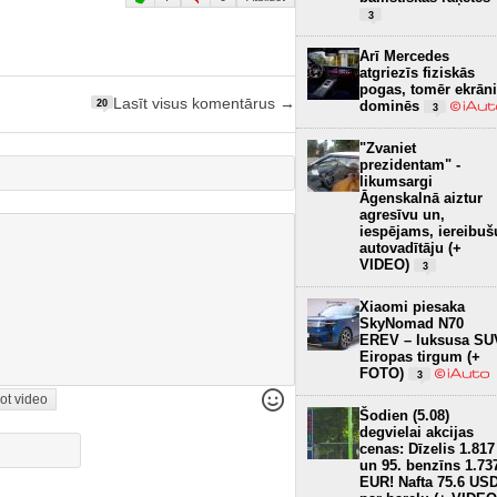
3
Arī Mercedes
atgriezīs fiziskās
pogas, tomēr ekrāni
Lasīt visus komentārus →
dominēs
20
3
"Zvaniet
prezidentam" -
likumsargi
Āgenskalnā aiztur
agresīvu un,
iespējams, iereibuš
autovadītāju (+
VIDEO)
3
Xiaomi piesaka
SkyNomad N70
EREV – luksusa SU
Eiropas tirgum (+
FOTO)
3
ot video
Šodien (5.08)
degvielai akcijas
cenas: Dīzelis 1.817
un 95. benzīns 1.73
EUR! Nafta 75.6 US