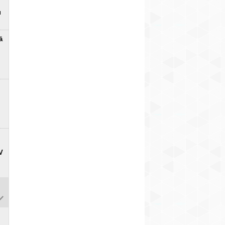
u
ā
V