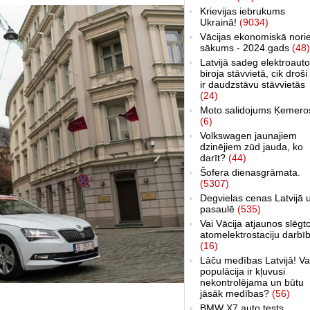
Krievijas iebrukums
Ukrainā!
(9034)
Vācijas ekonomiskā nori
sākums - 2024.gads
(48)
Latvijā sadeg elektroauto
biroja stāvvietā, cik droši 
ir daudzstāvu stāvvietās
(24)
Moto salidojums Ķemero
(6)
Volkswagen jaunajiem
dzinējiem zūd jauda, ko
darīt?
(44)
Šofera dienasgrāmata.
(5307)
Degvielas cenas Latvijā 
pasaulē
(535)
Vai Vācija atjaunos slēgt
atomelektrostaciju darbī
(16)
Lāču medības Latvijā! Va
populācija ir kļuvusi
nekontrolējama un būtu
jāsāk medības?
(56)
BMW X7 auto tests,