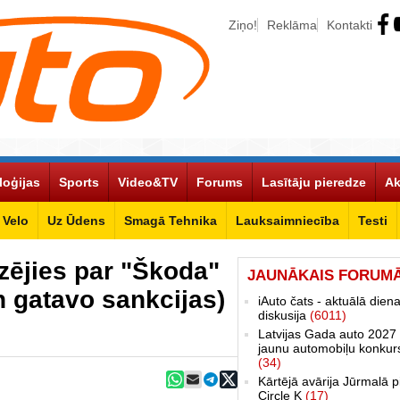
Ziņo!
Reklāma
Kontakti
loģijas
Sports
Video&TV
Forums
Lasītāju pieredze
Ak
Velo
Uz Ūdens
Smagā Tehnika
Lauksaimniecība
Testi
zējies par "Škoda"
JAUNĀKAIS FORUM
n gatavo sankcijas)
iAuto čats - aktuālā dien
diskusija
(6011)
Latvijas Gada auto 2027 
jaunu automobiļu konkur
(34)
Kārtējā avārija Jūrmalā p
Circle K
(17)