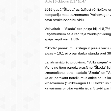
iAuto | 6.oktobris 2017 10:47
2016.gadā "Škoda" uzrādījusi vēl lielāku o
kompāniju mātesuzņēmums "Volkswagen AG"
savu struktūrvienību vidū.
Vēl vairāk – "Škoda" tīrā peļņa bijusi 8,
uzņēmumiem šajā rādītājā zaudējot vienīg
spējis iegūt vien 1,8%.
"Škoda" panākumu atslēga ir pieeja vācu 
algas – 10,1 eiro par darba stundu pret 38
Lai atrisinātu šo problēmu, "Volkswagen" v
Viens no tiem paredz prasīt no "Škoda" li
izmantošanu, otrs – sadalīt "Škoda" un "Vo
kā arī pārskatīt noteikumus attiecībā uz k
krosoveriem ("Volkswagen I.D. Crozz" un "Š
ka vairums pircēju varētu izdarīt izvēli p