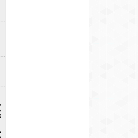
7
D
)
s
a