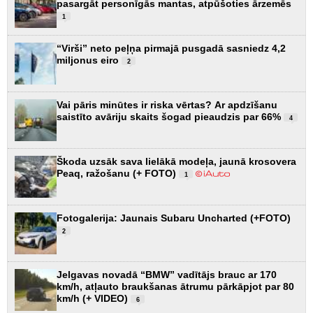
pasargāt personīgās mantas, atpūšoties ārzemēs
1
“Virši” neto peļņa pirmajā pusgadā sasniedz 4,2
miljonus eiro
2
Vai pāris minūtes ir riska vērtas? Ar apdzīšanu
saistīto avāriju skaits šogad pieaudzis par 66%
4
Škoda uzsāk sava lielākā modeļa, jaunā krosovera
Peaq, ražošanu (+ FOTO)
1
Fotogalerija: Jaunais Subaru Uncharted (+FOTO)
2
Jelgavas novadā “BMW” vadītājs brauc ar 170
km/h, atļauto braukšanas ātrumu pārkāpjot par 80
km/h (+ VIDEO)
6