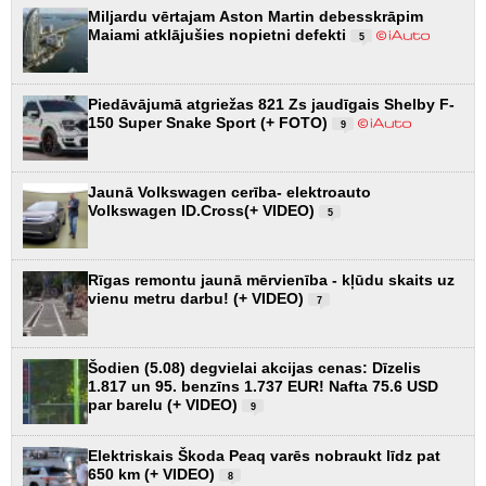
Miljardu vērtajam Aston Martin debesskrāpim
Maiami atklājušies nopietni defekti
5
Piedāvājumā atgriežas 821 Zs jaudīgais Shelby F-
150 Super Snake Sport (+ FOTO)
9
Jaunā Volkswagen cerība- elektroauto
Volkswagen ID.Cross(+ VIDEO)
5
Rīgas remontu jaunā mērvienība - kļūdu skaits uz
vienu metru darbu! (+ VIDEO)
7
Šodien (5.08) degvielai akcijas cenas: Dīzelis
1.817 un 95. benzīns 1.737 EUR! Nafta 75.6 USD
par barelu (+ VIDEO)
9
Elektriskais Škoda Peaq varēs nobraukt līdz pat
650 km (+ VIDEO)
8