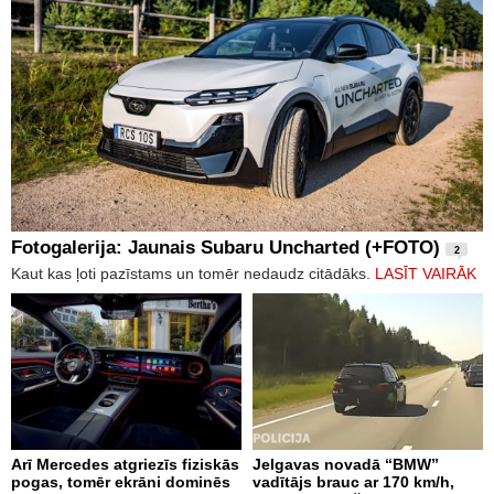
Fotogalerija: Jaunais Subaru Uncharted (+FOTO)
2
Kaut kas ļoti pazīstams un tomēr nedaudz citādāks.
LASĪT VAIRĀK
Arī Mercedes atgriezīs fiziskās
Jelgavas novadā “BMW”
pogas, tomēr ekrāni dominēs
vadītājs brauc ar 170 km/h,