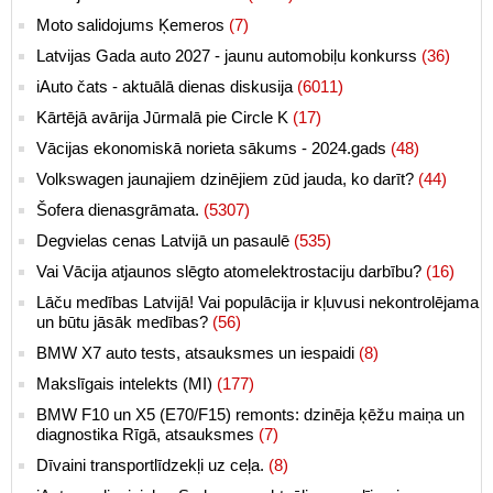
Moto salidojums Ķemeros
(7)
Latvijas Gada auto 2027 - jaunu automobiļu konkurss
(36)
iAuto čats - aktuālā dienas diskusija
(6011)
Kārtējā avārija Jūrmalā pie Circle K
(17)
Vācijas ekonomiskā norieta sākums - 2024.gads
(48)
Volkswagen jaunajiem dzinējiem zūd jauda, ko darīt?
(44)
Šofera dienasgrāmata.
(5307)
Degvielas cenas Latvijā un pasaulē
(535)
Vai Vācija atjaunos slēgto atomelektrostaciju darbību?
(16)
Lāču medības Latvijā! Vai populācija ir kļuvusi nekontrolējama
un būtu jāsāk medības?
(56)
BMW X7 auto tests, atsauksmes un iespaidi
(8)
Makslīgais intelekts (MI)
(177)
BMW F10 un X5 (E70/F15) remonts: dzinēja ķēžu maiņa un
diagnostika Rīgā, atsauksmes
(7)
Dīvaini transportlīdzekļi uz ceļa.
(8)