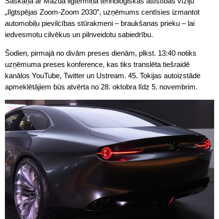
Saskaņā ar Mazda ilgtermiņa tehnoloģiskās attīstības vīziju
„Ilgtspējas Zoom-Zoom 2030”, uzņēmums centīsies izmantot
automobiļu pievilcības stūrakmeni – braukšanas prieku – lai
iedvesmotu cilvēkus un pilnveidotu sabiedrību.
Šodien, pirmajā no divām preses dienām, plkst. 13:40 notiks
uzņēmuma preses konference, kas tiks translēta tiešraidē
kanālos YouTube, Twitter un Ustream. 45. Tokijas autoizstāde
apmeklētājiem būs atvērta no 28. oktobra līdz 5. novembrim.