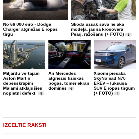
No 66 000 eiro - Dodge
Škoda uzsāk sava lielākā
2
Charger atgriežas Eiropas
modeļa, jaunā krosovera
K
tirgū
Peaq, ražošanu (+ FOTO)
B
1
p
Miljardu vērtajam
Arī Mercedes
Xiaomi piesaka
Aston Martin
atgriezīs fiziskās
SkyNomad N70
P
debesskrāpim
pogas, tomēr ekrāni
EREV – luksusa
s
Maiami atklājušies
dominēs
SUV Eiropas tirgum
p
6
nopietni defekti
(+ FOTO)
L
5
4
p
v
(
IZCELTIE RAKSTI