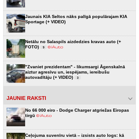
Jaunais KIA Seltos nāks palīgā populārajam KIA
Sportage (+ VIDEO)
Netālu no Salaspils aizdedzies kravas auto (+
FOTO)
9
"Zvaniet prezidentam" - likumsargi Āgenskalnā
aiztur agresīvu un, iespējams, iereibušu
autovadītāju (+ VIDEO)
3
JAUNIE RAKSTI
No 66 000 eiro - Dodge Charger atgriežas Eiropas
tirgū
Ceļojuma suvenīru vietā – izsists auto logs: kā