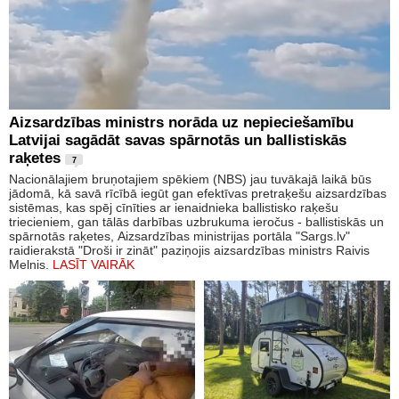
Aizsardzības ministrs norāda uz nepieciešamību
Latvijai sagādāt savas spārnotās un ballistiskās
raķetes
7
Nacionālajiem bruņotajiem spēkiem (NBS) jau tuvākajā laikā būs
jādomā, kā savā rīcībā iegūt gan efektīvas pretraķešu aizsardzības
sistēmas, kas spēj cīnīties ar ienaidnieka ballistisko raķešu
triecieniem, gan tālās darbības uzbrukuma ieročus - ballistiskās un
spārnotās raķetes, Aizsardzības ministrijas portāla "Sargs.lv"
raidierakstā "Droši ir zināt" paziņojis aizsardzības ministrs Raivis
Melnis.
LASĪT VAIRĀK