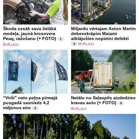
Škoda uzsāk sava lielākā
Miljardu vērtajam Aston Martin
modeļa, jaunā krosovera
debesskrāpim Maiami
Peaq, ražošanu (+ FOTO)
atklājušies nopietni defekti
1
5
“Virši” neto peļņa pirmajā
Netālu no Salaspils aizdedzies
pusgadā sasniedz 4,2
kravas auto (+ FOTO)
9
miljonus eiro
2