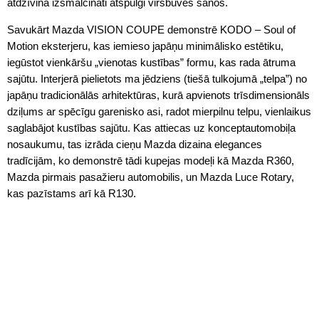
atdzīvina izsmalcināti atspulgi virsbūves sānos.
Savukārt Mazda VISION COUPE demonstrē KODO – Soul of
Motion eksterjeru, kas iemieso japāņu minimālisko estētiku,
iegūstot vienkāršu „vienotas kustības” formu, kas rada ātruma
sajūtu. Interjerā pielietots ma jēdziens (tiešā tulkojumā „telpa”) no
japāņu tradicionālās arhitektūras, kurā apvienots trīsdimensionāls
dziļums ar spēcīgu garenisko asi, radot mierpilnu telpu, vienlaikus
saglabājot kustības sajūtu. Kas attiecas uz konceptautomobiļa
nosaukumu, tas izrāda cieņu Mazda dizaina elegances
tradīcijām, ko demonstrē tādi kupejas modeļi kā Mazda R360,
Mazda pirmais pasažieru automobilis, un Mazda Luce Rotary,
kas pazīstams arī kā R130.