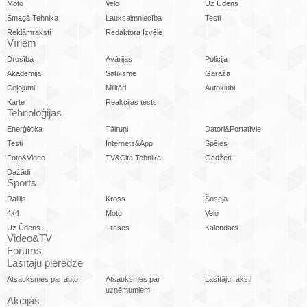
Moto
Velo
Uz Ūdens
Smagā Tehnika
Lauksaimniecība
Testi
Reklāmraksti
Redaktora Izvēle
Vīriem
Drošība
Avārijas
Policija
Akadēmija
Satiksme
Garāžā
Ceļojumi
Militāri
Autoklubi
Karte
Reakcijas tests
Tehnoloģijas
Enerģētika
Tālruņi
Datori&Portatīvie
Testi
Internets&App
Spēles
Foto&Video
TV&Cita Tehnika
Gadžeti
Dažādi
Sports
Rallijs
Kross
Šoseja
4x4
Moto
Velo
Uz Ūdens
Trases
Kalendārs
Video&TV
Forums
Lasītāju pieredze
Atsauksmes par auto
Atsauksmes par
Lasītāju raksti
uzņēmumiem
Akcijas