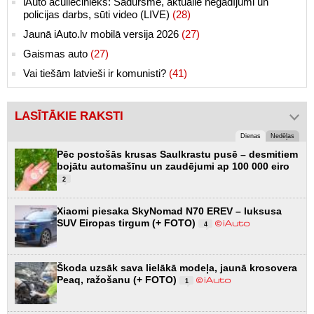
iAuto aculiecinieks: Sadursme, aktuālie negadījumi un
policijas darbs, sūti video (LIVE)
(28)
Jaunā iAuto.lv mobilā versija 2026
(27)
Gaismas auto
(27)
Vai tiešām latvieši ir komunisti?
(41)
LASĪTĀKIE RAKSTI
Dienas
Nedēļas
Pēc postošās krusas Saulkrastu pusē – desmitiem
bojātu automašīnu un zaudējumi ap 100 000 eiro
2
Xiaomi piesaka SkyNomad N70 EREV – luksusa
SUV Eiropas tirgum (+ FOTO)
4
Škoda uzsāk sava lielākā modeļa, jaunā krosovera
Peaq, ražošanu (+ FOTO)
1