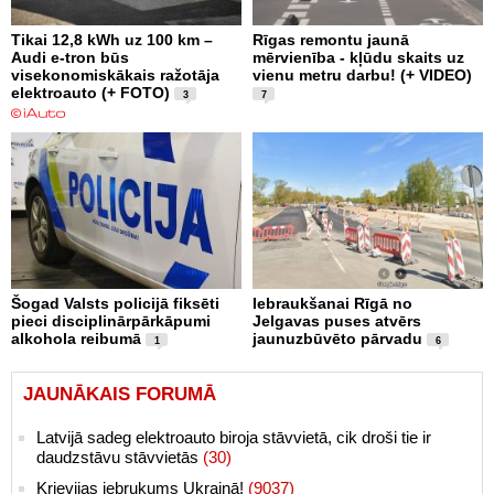
Tikai 12,8 kWh uz 100 km –
Rīgas remontu jaunā
Audi e-tron būs
mērvienība - kļūdu skaits uz
visekonomiskākais ražotāja
vienu metru darbu! (+ VIDEO)
elektroauto (+ FOTO)
3
7
Šogad Valsts policijā fiksēti
Iebraukšanai Rīgā no
pieci disciplinārpārkāpumi
Jelgavas puses atvērs
alkohola reibumā
jaunuzbūvēto pārvadu
1
6
JAUNĀKAIS FORUMĀ
Latvijā sadeg elektroauto biroja stāvvietā, cik droši tie ir
daudzstāvu stāvvietās
(30)
Krievijas iebrukums Ukrainā!
(9037)