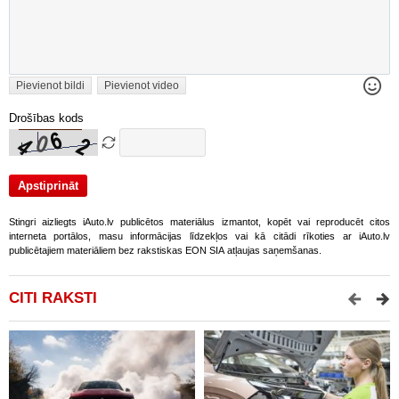
Pievienot bildi
Pievienot video
Drošības kods
Stingri aizliegts iAuto.lv publicētos materiālus izmantot, kopēt vai reproducēt citos
interneta portālos, masu informācijas līdzekļos vai kā citādi rīkoties ar iAuto.lv
publicētajiem materiāliem bez rakstiskas EON SIA atļaujas saņemšanas.
CITI RAKSTI