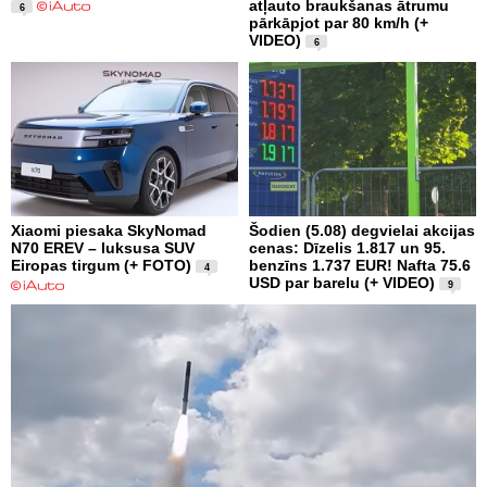
atļauto braukšanas ātrumu
6
pārkāpjot par 80 km/h (+
VIDEO)
6
Xiaomi piesaka SkyNomad
Šodien (5.08) degvielai akcijas
N70 EREV – luksusa SUV
cenas: Dīzelis 1.817 un 95.
Eiropas tirgum (+ FOTO)
benzīns 1.737 EUR! Nafta 75.6
4
USD par barelu (+ VIDEO)
9