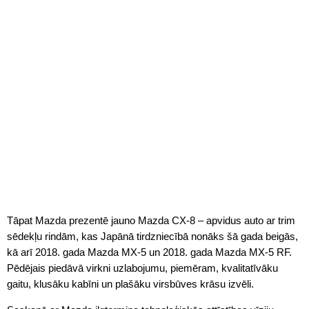
Tāpat Mazda prezentē jauno Mazda CX-8 – apvidus auto ar trim
sēdekļu rindām, kas Japānā tirdzniecībā nonāks šā gada beigās,
kā arī 2018. gada Mazda MX-5 un 2018. gada Mazda MX-5 RF.
Pēdējais piedāvā virkni uzlabojumu, piemēram, kvalitatīvāku
gaitu, klusāku kabīni un plašāku virsbūves krāsu izvēli.