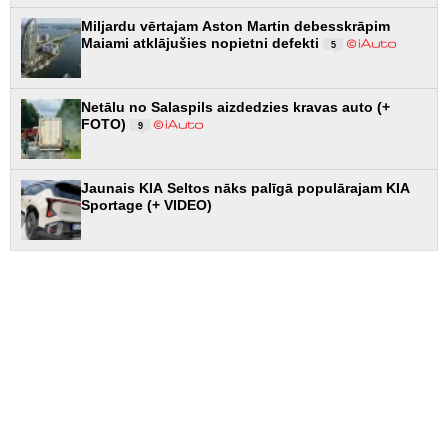
Miljardu vērtajam Aston Martin debesskrāpim
Maiami atklājušies nopietni defekti
5
Netālu no Salaspils aizdedzies kravas auto (+
FOTO)
9
Jaunais KIA Seltos nāks palīgā populārajam KIA
Sportage (+ VIDEO)