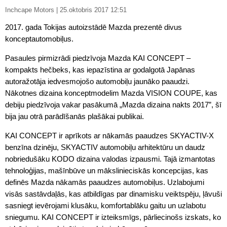
Inchcape Motors | 25.oktobris 2017 12:51
2017. gada Tokijas autoizstādē Mazda prezentē divus
konceptautomobiļus.
Pasaules pirmizrādi piedzīvoja Mazda KAI CONCEPT –
kompakts hečbeks, kas iepazīstina ar godalgotā Japānas
autoražotāja iedvesmojošo automobiļu jaunāko paaudzi.
Nākotnes dizaina konceptmodelim Mazda VISION COUPE, kas
debiju piedzīvoja vakar pasākumā „Mazda dizaina nakts 2017”, šī
bija jau otrā parādīšanās plašākai publikai.
KAI CONCEPT ir aprīkots ar nākamās paaudzes SKYACTIV-X
benzīna dzinēju, SKYACTIV automobiļu arhitektūru un daudz
nobriedušāku KODO dizaina valodas izpausmi. Tajā izmantotas
tehnoloģijas, mašīnbūve un mākslinieciskās koncepcijas, kas
definēs Mazda nākamās paaudzes automobiļus. Uzlabojumi
visās sastāvdaļās, kas atbildīgas par dinamisku veiktspēju, ļāvuši
sasniegt ievērojami klusāku, komfortablāku gaitu un uzlabotu
sniegumu. KAI CONCEPT ir izteiksmīgs, pārliecinošs izskats, ko