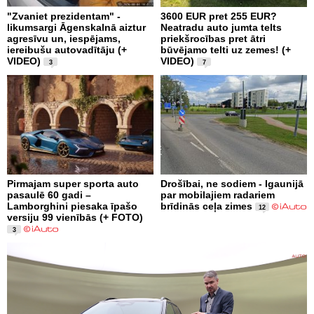
"Zvaniet prezidentam" -
3600 EUR pret 255 EUR?
likumsargi Āgenskalnā aiztur
Neatradu auto jumta telts
agresīvu un, iespējams,
priekšrocības pret ātri
iereibušu autovadītāju (+
būvējamo telti uz zemes! (+
VIDEO)
VIDEO)
3
7
Pirmajam super sporta auto
Drošībai, ne sodiem - Igaunijā
pasaulē 60 gadi –
par mobilajiem radariem
Lamborghini piesaka īpašo
brīdinās ceļa zimes
12
versiju 99 vienībās (+ FOTO)
3