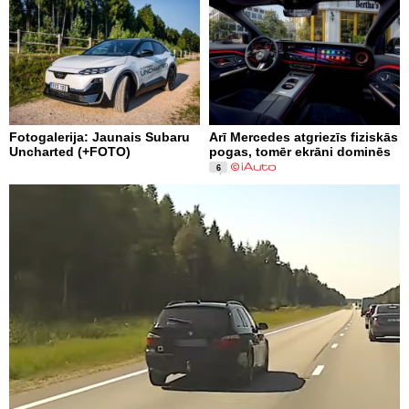
Fotogalerija: Jaunais Subaru
Arī Mercedes atgriezīs fiziskās
Uncharted (+FOTO)
pogas, tomēr ekrāni dominēs
6