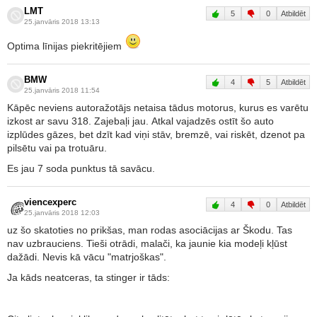
LMT
5
0
Atbildēt
25.janvāris 2018 13:13
Optima līnijas piekritējiem
BMW
4
5
Atbildēt
25.janvāris 2018 11:54
Kāpēc neviens autoražotājs netaisa tādus motorus, kurus es varētu
izkost ar savu 318. Zajebaļi jau. Atkal vajadzēs ostīt šo auto
izplūdes gāzes, bet dzīt kad viņi stāv, bremzē, vai riskēt, dzenot pa
pilsētu vai pa trotuāru.
Es jau 7 soda punktus tā savācu.
viencexperc
4
0
Atbildēt
25.janvāris 2018 12:03
uz šo skatoties no prikšas, man rodas asociācijas ar Škodu. Tas
nav uzbrauciens. Tieši otrādi, malači, ka jaunie kia modeļi kļūst
dažādi. Nevis kā vācu "matrjoškas".
Ja kāds neatceras, ta stinger ir tāds: