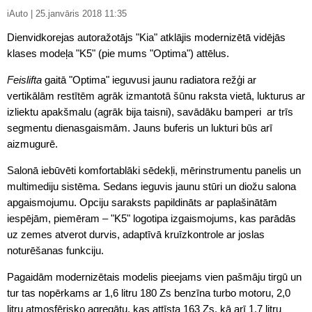
iAuto | 25.janvāris 2018 11:35
Dienvidkorejas autoražotājs "Kia" atklājis modernizētā vidējās
klases modeļa "K5" (pie mums "Optima") attēlus.
Feislifta
gaitā "Optima" ieguvusi jaunu radiatora režģi ar
vertikālām restītēm agrāk izmantotā šūnu raksta vietā, lukturus ar
izliektu apakšmalu (agrāk bija taisni), savādāku bamperi ar trīs
segmentu dienasgaismām. Jauns buferis un lukturi būs arī
aizmugurē.
Salonā iebūvēti komfortablāki sēdekļi, mērinstrumentu panelis un
multimediju sistēma. Sedans ieguvis jaunu stūri un diožu salona
apgaismojumu. Opciju saraksts papildināts ar paplašinātām
iespējām, piemēram – "K5" logotipa izgaismojums, kas parādās
uz zemes atverot durvis, adaptīvā kruīzkontrole ar joslas
noturēšanas funkciju.
Pagaidām modernizētais modelis pieejams vien pašmāju tirgū un
tur tas nopērkams ar 1,6 litru 180 Zs benzīna turbo motoru, 2,0
litru atmosfērisko agregātu, kas attīsta 163 Zs, kā arī 1,7 litru