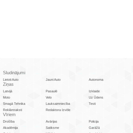
Sludinājumi
Lietoti Auto
Jauni Auto
Autonoma
Ziņas
Latvijā
Pasaulē
Izklaide
Moto
Velo
Uz Ūdens
Smagā Tehnika
Lauksaimniecība
Testi
Reklāmraksti
Redaktora Izvēle
Vīriem
Drošība
Avārijas
Policija
Akadēmija
Satiksme
Garāžā