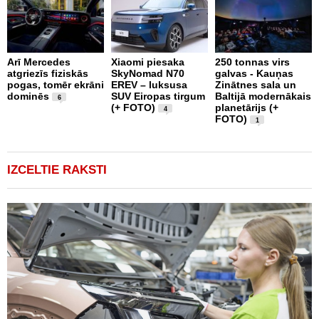
Arī Mercedes
Xiaomi piesaka
250 tonnas virs
atgriezīs fiziskās
SkyNomad N70
galvas - Kauņas
T
pogas, tomēr ekrāni
EREV – luksusa
Zinātnes sala un
1
dominēs
SUV Eiropas tirgum
Baltijā modernākais
t
6
(+ FOTO)
planetārijs (+
v
4
FOTO)
r
1
(
IZCELTIE RAKSTI