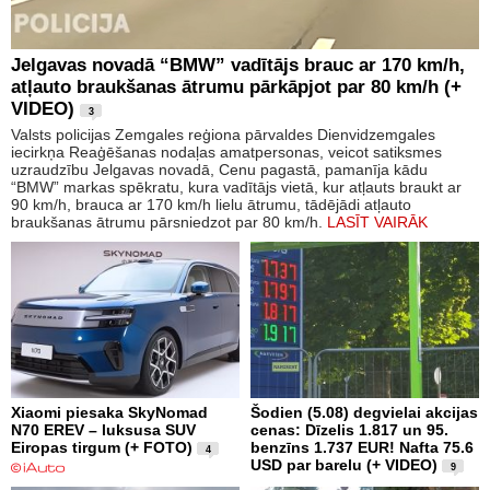
Jelgavas novadā “BMW” vadītājs brauc ar 170 km/h,
atļauto braukšanas ātrumu pārkāpjot par 80 km/h (+
VIDEO)
3
Valsts policijas Zemgales reģiona pārvaldes Dienvidzemgales
iecirkņa Reaģēšanas nodaļas amatpersonas, veicot satiksmes
uzraudzību Jelgavas novadā, Cenu pagastā, pamanīja kādu
“BMW” markas spēkratu, kura vadītājs vietā, kur atļauts braukt ar
90 km/h, brauca ar 170 km/h lielu ātrumu, tādējādi atļauto
braukšanas ātrumu pārsniedzot par 80 km/h.
LASĪT VAIRĀK
Xiaomi piesaka SkyNomad
Šodien (5.08) degvielai akcijas
N70 EREV – luksusa SUV
cenas: Dīzelis 1.817 un 95.
Eiropas tirgum (+ FOTO)
benzīns 1.737 EUR! Nafta 75.6
4
USD par barelu (+ VIDEO)
9