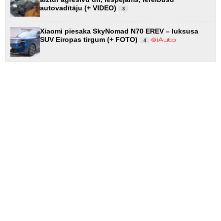
autovadītāju (+ VIDEO)
3
Xiaomi piesaka SkyNomad N70 EREV – luksusa
SUV Eiropas tirgum (+ FOTO)
4