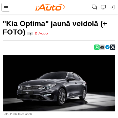
"Kia Optima" jaunā veidolā (+
FOTO)
4
Foto: Publicitātes attēls