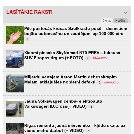
LASĪTĀKIE RAKSTI
Dienas
Nedēļas
Pēc postošās krusas Saulkrastu pusē – desmitiem
bojātu automašīnu un zaudējumi ap 100 000 eiro
2
Xiaomi piesaka SkyNomad N70 EREV – luksusa
SUV Eiropas tirgum (+ FOTO)
4
Miljardu vērtajam Aston Martin debesskrāpim
Maiami atklājušies nopietni defekti
1
Jaunā Volkswagen cerība- elektroauto
Volkswagen ID.Cross(+ VIDEO)
4
Rīgas remontu jaunā mērvienība - kļūdu skaits uz
vienu metru darbu! (+ VIDEO)
7