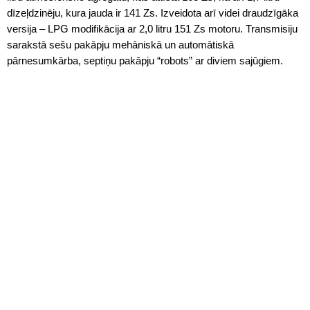
dīzeļdzinēju, kura jauda ir 141 Zs. Izveidota arī videi draudzīgāka
versija – LPG modifikācija ar 2,0 litru 151 Zs motoru. Transmisiju
sarakstā sešu pakāpju mehāniskā un automātiskā
pārnesumkārba, septiņu pakāpju “robots” ar diviem sajūgiem.