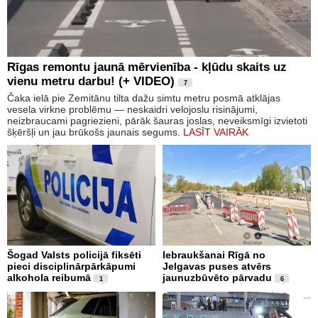
Rīgas remontu jaunā mērvienība - kļūdu skaits uz
vienu metru darbu! (+ VIDEO)
7
Čaka ielā pie Zemitānu tilta dažu simtu metru posmā atklājas
vesela virkne problēmu — neskaidri velojoslu risinājumi,
neizbraucami pagriezieni, pārāk šauras joslas, neveiksmīgi izvietoti
šķēršļi un jau brūkošs jaunais segums.
LASĪT VAIRĀK
Šogad Valsts policijā fiksēti
Iebraukšanai Rīgā no
pieci disciplinārpārkāpumi
Jelgavas puses atvērs
alkohola reibumā
jaunuzbūvēto pārvadu
1
6