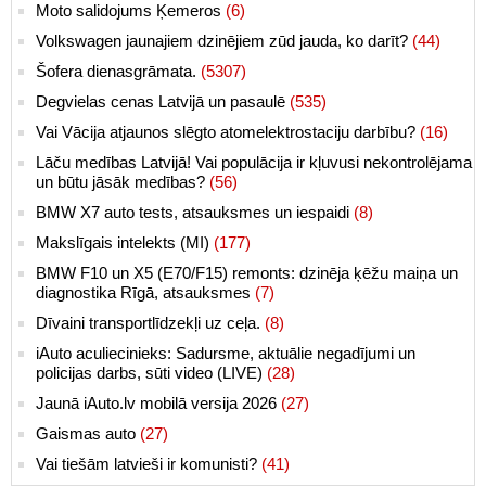
Moto salidojums Ķemeros
(6)
Volkswagen jaunajiem dzinējiem zūd jauda, ko darīt?
(44)
Šofera dienasgrāmata.
(5307)
Degvielas cenas Latvijā un pasaulē
(535)
Vai Vācija atjaunos slēgto atomelektrostaciju darbību?
(16)
Lāču medības Latvijā! Vai populācija ir kļuvusi nekontrolējama
un būtu jāsāk medības?
(56)
BMW X7 auto tests, atsauksmes un iespaidi
(8)
Makslīgais intelekts (MI)
(177)
BMW F10 un X5 (E70/F15) remonts: dzinēja ķēžu maiņa un
diagnostika Rīgā, atsauksmes
(7)
Dīvaini transportlīdzekļi uz ceļa.
(8)
iAuto aculiecinieks: Sadursme, aktuālie negadījumi un
policijas darbs, sūti video (LIVE)
(28)
Jaunā iAuto.lv mobilā versija 2026
(27)
Gaismas auto
(27)
Vai tiešām latvieši ir komunisti?
(41)