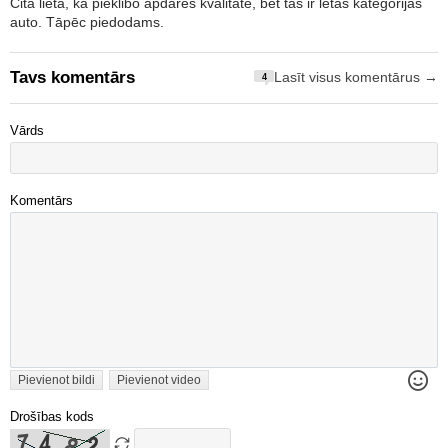
Cita lieta, ka pieklibo apdares kvalitāte, bet tas ir lētās kategorijas
auto. Tāpēc piedodams.
Tavs komentārs
Lasīt visus komentārus →
4
Vārds
Komentārs
Pievienot bildi
Pievienot video
Drošības kods