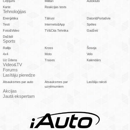
Ceļojumi
Militāri
Autoklubi
Karte
Reakcijas tests
Tehnoloģijas
Enerģētika
Tālruņi
Datori&Portatīvie
Testi
Internets&App
Spēles
Foto&Video
TV&Cita Tehnika
Gadžeti
Dažādi
Sports
Rallijs
Kross
Šoseja
4x4
Moto
Velo
Uz Ūdens
Trases
Kalendārs
Video&TV
Forums
Lasītāju pieredze
Atsauksmes par auto
Atsauksmes par
Lasītāju raksti
uzņēmumiem
Akcijas
Jautā ekspertam