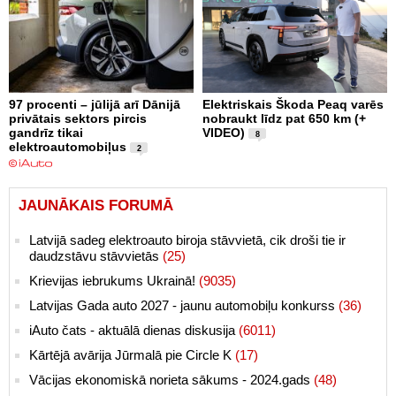
97 procenti – jūlijā arī Dānijā
Elektriskais Škoda Peaq varēs
privātais sektors pircis
nobraukt līdz pat 650 km (+
gandrīz tikai
VIDEO)
8
elektroautomobiļus
2
JAUNĀKAIS FORUMĀ
Latvijā sadeg elektroauto biroja stāvvietā, cik droši tie ir
daudzstāvu stāvvietās
(25)
Krievijas iebrukums Ukrainā!
(9035)
Latvijas Gada auto 2027 - jaunu automobiļu konkurss
(36)
iAuto čats - aktuālā dienas diskusija
(6011)
Kārtējā avārija Jūrmalā pie Circle K
(17)
Vācijas ekonomiskā norieta sākums - 2024.gads
(48)