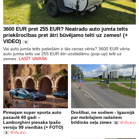
3600 EUR pret 255 EUR? Neatradu auto jumta telts
priekšrocības pret ātri būvējamo telti uz zemes! (+
VIDEO)
6
Vai auto jumta telts patiešām ir tās cenas vērta? 3600 EUR vērta
auto jumta telts vai 255 EUR ātri uzstādāmu (pop-up) telti uz
zemes.
LASĪT VAIRĀK
Pirmajam super sporta auto
Drošībai, ne sodiem - Igaunijā
pasaulē 60 gadi –
par mobilajiem radariem
Lamborghini piesaka īpašo
brīdinās ceļa zimes
12
versiju 99 vienībās (+ FOTO)
3