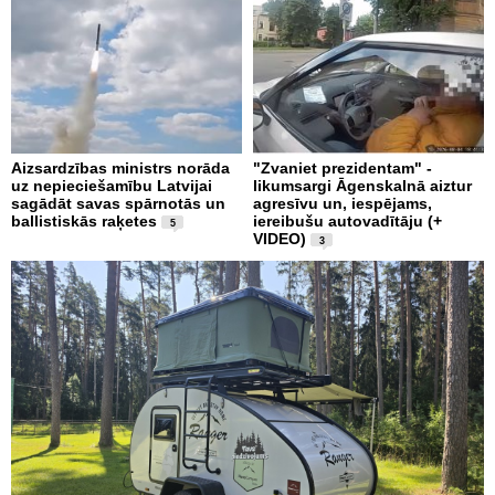
Aizsardzības ministrs norāda
"Zvaniet prezidentam" -
uz nepieciešamību Latvijai
likumsargi Āgenskalnā aiztur
sagādāt savas spārnotās un
agresīvu un, iespējams,
ballistiskās raķetes
iereibušu autovadītāju (+
5
VIDEO)
3