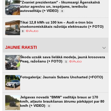
"Zvaniet prezidentam" - likumsargi Āgenskalnā
aiztur agresīvu un, iespējams, iereibušu
autovadītāju (+ VIDEO)
3
Tikai 12,8 kWh uz 100 km – Audi e-tron būs
visekonomiskākais ražotāja elektroauto (+ FOTO)
3
JAUNIE RAKSTI
Škoda uzsāk sava lielākā modeļa, jaunā krosovera
Peaq, ražošanu (+ FOTO)
1
Fotogalerija: Jaunais Subaru Uncharted (+FOTO)
Jelgavas novadā “BMW” vadītājs brauc ar 170
km/h, atļauto braukšanas ātrumu pārkāpjot par 80
km/h (+ VIDEO)
3