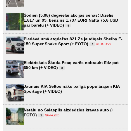
Šodien (5.08) degvielai akcijas cenas: Dīzelis
1.817 un 95. benzīns 1.737 EUR! Nafta 75.6 USD
par barelu (+ VIDEO)
9
Piedāvājumā atgriežas 821 Zs jaudīgais Shelby F-
150 Super Snake Sport (+ FOTO)
9
Elektriskais Škoda Peaq varēs nobraukt līdz pat
650 km (+ VIDEO)
8
Jaunais KIA Seltos nāks palīgā populārajam KIA
Sportage (+ VIDEO)
Netālu no Salaspils aizdedzies kravas auto (+
FOTO)
3