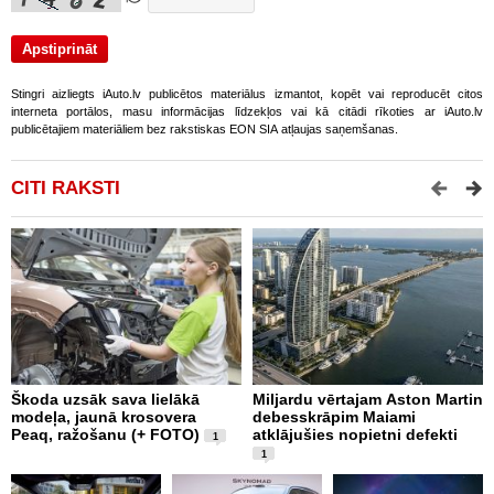
Stingri aizliegts iAuto.lv publicētos materiālus izmantot, kopēt vai reproducēt citos
interneta portālos, masu informācijas līdzekļos vai kā citādi rīkoties ar iAuto.lv
publicētajiem materiāliem bez rakstiskas EON SIA atļaujas saņemšanas.
CITI RAKSTI
Škoda uzsāk sava lielākā
Miljardu vērtajam Aston Martin
P
modeļa, jaunā krosovera
debesskrāpim Maiami
D
Peaq, ražošanu (+ FOTO)
atklājušies nopietni defekti
k
1
1