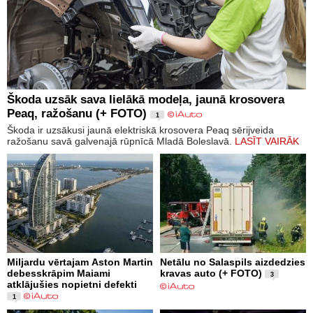
Škoda uzsāk sava lielākā modeļa, jaunā krosovera
Peaq, ražošanu (+ FOTO)
1
Škoda ir uzsākusi jaunā elektriskā krosovera Peaq sērijveida
ražošanu savā galvenajā rūpnīcā Mladā Boleslavā.
LASĪT VAIRĀK
Miljardu vērtajam Aston Martin
Netālu no Salaspils aizdedzies
debesskrāpim Maiami
kravas auto (+ FOTO)
3
atklājušies nopietni defekti
1