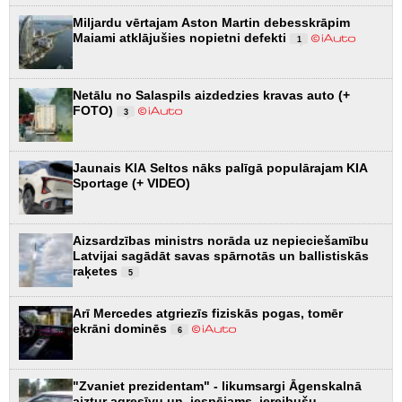
Miljardu vērtajam Aston Martin debesskrāpim
Maiami atklājušies nopietni defekti
1
Netālu no Salaspils aizdedzies kravas auto (+
FOTO)
3
Jaunais KIA Seltos nāks palīgā populārajam KIA
Sportage (+ VIDEO)
Aizsardzības ministrs norāda uz nepieciešamību
Latvijai sagādāt savas spārnotās un ballistiskās
raķetes
5
Arī Mercedes atgriezīs fiziskās pogas, tomēr
ekrāni dominēs
6
"Zvaniet prezidentam" - likumsargi Āgenskalnā
aiztur agresīvu un, iespējams, iereibušu