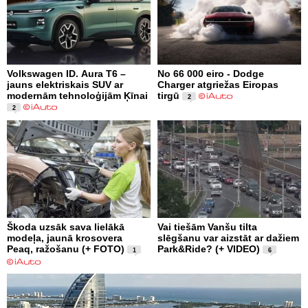
Volkswagen ID. Aura T6 –
No 66 000 eiro - Dodge
jauns elektriskais SUV ar
Charger atgriežas Eiropas
modernām tehnoloģijām Ķīnai
tirgū
2
2
Škoda uzsāk sava lielākā
Vai tiešām Vanšu tilta
modeļa, jaunā krosovera
slēgšanu var aizstāt ar dažiem
Peaq, ražošanu (+ FOTO)
Park&Ride? (+ VIDEO)
1
6