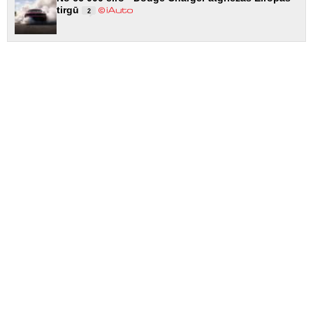
tirgū
2