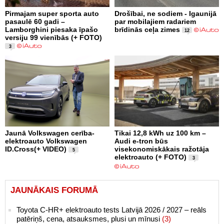
Pirmajam super sporta auto
Drošībai, ne sodiem - Igaunijā
pasaulē 60 gadi –
par mobilajiem radariem
Lamborghini piesaka īpašo
brīdinās ceļa zimes
12
versiju 99 vienībās (+ FOTO)
3
Jaunā Volkswagen cerība-
Tikai 12,8 kWh uz 100 km –
elektroauto Volkswagen
Audi e-tron būs
ID.Cross(+ VIDEO)
visekonomiskākais ražotāja
5
elektroauto (+ FOTO)
3
JAUNĀKAIS FORUMĀ
Toyota C-HR+ elektroauto tests Latvijā 2026 / 2027 – reāls
patēriņš, cena, atsauksmes, plusi un mīnusi
(3)