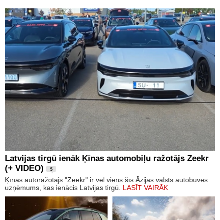
Latvijas tirgū ienāk Ķīnas automobiļu ražotājs Zeekr
(+ VIDEO)
5
Ķīnas autoražotājs "Zeekr" ir vēl viens šīs Āzijas valsts autobūves
uzņēmums, kas ienācis Latvijas tirgū.
LASĪT VAIRĀK