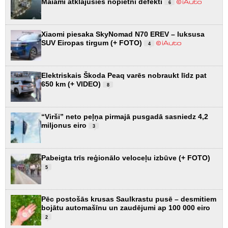
Maiami atklājušies nopietni defekti
6
Xiaomi piesaka SkyNomad N70 EREV – luksusa
SUV Eiropas tirgum (+ FOTO)
4
Elektriskais Škoda Peaq varēs nobraukt līdz pat
650 km (+ VIDEO)
8
“Virši” neto peļņa pirmajā pusgadā sasniedz 4,2
miljonus eiro
3
Pabeigta trīs reģionālo veloceļu izbūve (+ FOTO)
5
Pēc postošās krusas Saulkrastu pusē – desmitiem
bojātu automašīnu un zaudējumi ap 100 000 eiro
2