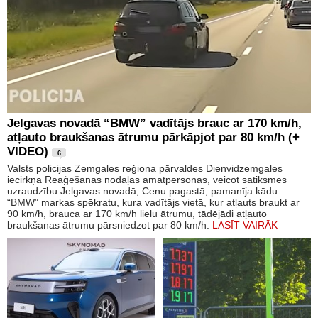
Jelgavas novadā “BMW” vadītājs brauc ar 170 km/h,
atļauto braukšanas ātrumu pārkāpjot par 80 km/h (+
VIDEO)
6
Valsts policijas Zemgales reģiona pārvaldes Dienvidzemgales
iecirkņa Reaģēšanas nodaļas amatpersonas, veicot satiksmes
uzraudzību Jelgavas novadā, Cenu pagastā, pamanīja kādu
“BMW” markas spēkratu, kura vadītājs vietā, kur atļauts braukt ar
90 km/h, brauca ar 170 km/h lielu ātrumu, tādējādi atļauto
braukšanas ātrumu pārsniedzot par 80 km/h.
LASĪT VAIRĀK