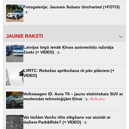
Fotogalerija: Jaunais Subaru Uncharted (+FOTO)
3
JAUNIE RAKSTI
Latvijas tirgū ienāk Ķīnas automobiļu ražotājs
Zeekr (+ VIDEO)
5
LVRTC: Robežas aprīkošana rit pēc plāniem (+
VIDEO)
Volkswagen ID. Aura T6 – jauns elektriskais SUV ar
modernām tehnoloģijām Ķīnai
2
Vai tiešām Vanšu tilta slēgšanu var aizstāt ar
dažiem Park&Ride? (+ VIDEO)
6