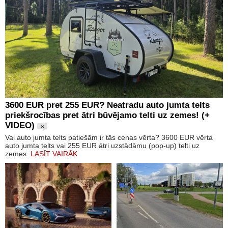
3600 EUR pret 255 EUR? Neatradu auto jumta telts
priekšrocības pret ātri būvējamo telti uz zemes! (+
VIDEO)
8
Vai auto jumta telts patiešām ir tās cenas vērta? 3600 EUR vērta
auto jumta telts vai 255 EUR ātri uzstādāmu (pop-up) telti uz
zemes.
LASĪT VAIRĀK