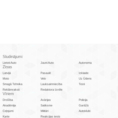
Sludinājumi
Lietoti Auto
Jauni Auto
Autonoma
Ziņas
Latvijā
Pasaulē
Izklaide
Moto
Velo
Uz Ūdens
Smagā Tehnika
Lauksaimniecība
Testi
Reklāmraksti
Redaktora Izvēle
Vīriem
Drošība
Avārijas
Policija
Akadēmija
Satiksme
Garāžā
Ceļojumi
Militāri
Autoklubi
Karte
Reakcijas tests