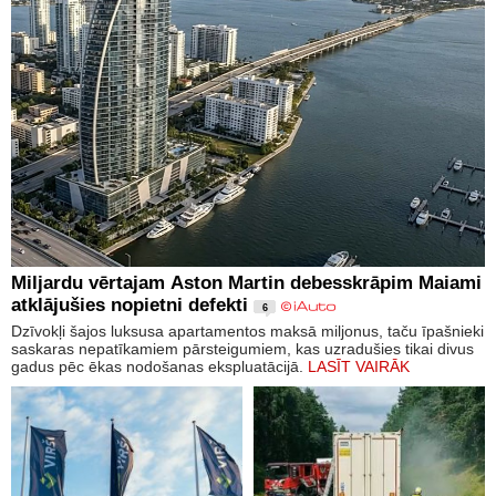
Miljardu vērtajam Aston Martin debesskrāpim Maiami
atklājušies nopietni defekti
6
Dzīvokļi šajos luksusa apartamentos maksā miljonus, taču īpašnieki
saskaras nepatīkamiem pārsteigumiem, kas uzradušies tikai divus
gadus pēc ēkas nodošanas ekspluatācijā.
LASĪT VAIRĀK