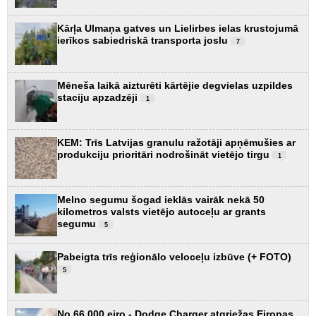
Kārļa Ulmaņa gatves un Lielirbes ielas krustojumā
ierīkos sabiedriskā transporta joslu
7
Mēneša laikā aizturēti kārtējie degvielas uzpildes
staciju apzadzēji
1
KEM: Trīs Latvijas granulu ražotāji apņēmušies ar
produkciju prioritāri nodrošināt vietējo tirgu
1
Melno segumu šogad ieklās vairāk nekā 50
kilometros valsts vietējo autoceļu ar grants
segumu
5
Pabeigta trīs reģionālo veloceļu izbūve (+ FOTO)
5
No 66 000 eiro - Dodge Charger atgriežas Eiropas