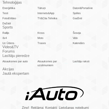
Tehnoloģijas
Enerģētika
Tālruņi
Datori&Portatīvie
Testi
Internets&App
Spēles
Foto&Video
TV&Cita Tehnika
Gadžeti
Dažādi
Sports
Rallijs
Kross
Šoseja
4x4
Moto
Velo
Uz Ūdens
Trases
Kalendārs
Video&TV
Forums
Lasītāju pieredze
Atsauksmes par auto
Atsauksmes par
Lasītāju raksti
uzņēmumiem
Akcijas
Jautā ekspertam
Ziņo!
Reklāma
Kontakti
Lietošanas noteikumi