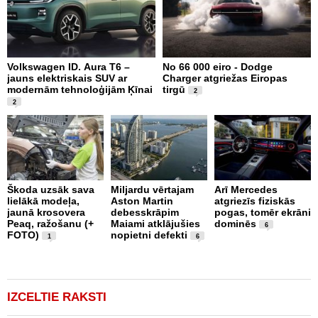
Volkswagen ID. Aura T6 –
No 66 000 eiro - Dodge
X
jauns elektriskais SUV ar
Charger atgriežas Eiropas
N
modernām tehnoloģijām Ķīnai
tirgū
E
2
2
Škoda uzsāk sava
Miljardu vērtajam
Arī Mercedes
P
lielākā modeļa,
Aston Martin
atgriezīs fiziskās
g
jaunā krosovera
debesskrāpim
pogas, tomēr ekrāni
r
Peaq, ražošanu (+
Maiami atklājušies
dominēs
p
6
FOTO)
nopietni defekti
v
1
6
IZCELTIE RAKSTI