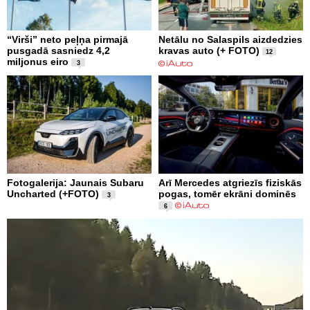
“Virši” neto peļņa pirmajā
Netālu no Salaspils aizdedzies
pusgadā sasniedz 4,2
kravas auto (+ FOTO)
12
miljonus eiro
3
Fotogalerija: Jaunais Subaru
Arī Mercedes atgriezīs fiziskās
Uncharted (+FOTO)
pogas, tomēr ekrāni dominēs
3
6