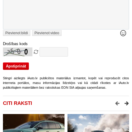
Pievienot bildi
Pievienot video
Drošības kods
Stingri aizliegts iAuto.lv publicētos materiālus izmantot, kopēt vai reproducēt citos
interneta portālos, masu informācijas līdzekļos vai kā citādi rīkoties ar iAuto.lv
publicētajiem materiāliem bez rakstiskas EON SIA atļaujas saņemšanas.
CITI RAKSTI