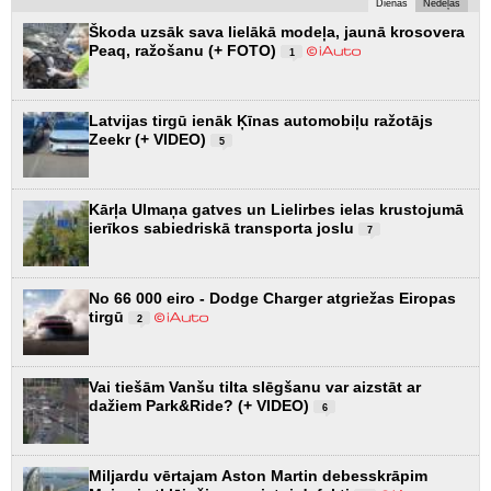
Dienas
Nedēļas
Škoda uzsāk sava lielākā modeļa, jaunā krosovera
Peaq, ražošanu (+ FOTO)
1
Latvijas tirgū ienāk Ķīnas automobiļu ražotājs
Zeekr (+ VIDEO)
5
Kārļa Ulmaņa gatves un Lielirbes ielas krustojumā
ierīkos sabiedriskā transporta joslu
7
No 66 000 eiro - Dodge Charger atgriežas Eiropas
tirgū
2
Vai tiešām Vanšu tilta slēgšanu var aizstāt ar
dažiem Park&Ride? (+ VIDEO)
6
Miljardu vērtajam Aston Martin debesskrāpim