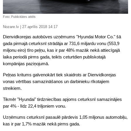
Foto: Publicitātes attēls
Nozare.lv | 27.aprīlis 2018 14:17
Dienvidkorejas autobūves uzņēmums "Hyundai Motor Co." šā
gada pirmajā ceturksnī strādāja ar 731,6 miljardu vonu (553,9
miljonu eiro) tīro peļņu, kas ir par 48% mazāk nekā attiecīgajā
laika periodā pirms gada, teikts ceturtdien publiskotajā
kompānijas paziņojumā.
Peļņas kritums galvenokārt tiek skaidrots ar Dienvidkorejas
vonas vērtības samazināšanos un darbinieku rīkotajiem
streikiem.
Tikmēr "Hyundai" tirdzniecības apjoms ceturksnī samazinājies
par 4% - līdz 22,4 triljoniem vonu.
Uzņēmums ceturksnī pasaulē pārdevis 1,05 miljonus automobiļu,
kas ir par 1,7% mazāk nekā pirms gada.