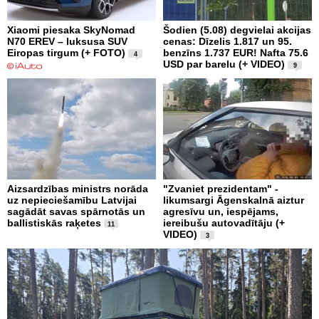
Xiaomi piesaka SkyNomad
Šodien (5.08) degvielai akcijas
N70 EREV – luksusa SUV
cenas: Dīzelis 1.817 un 95.
Eiropas tirgum (+ FOTO)
benzīns 1.737 EUR! Nafta 75.6
4
USD par barelu (+ VIDEO)
9
Aizsardzības ministrs norāda
"Zvaniet prezidentam" -
uz nepieciešamību Latvijai
likumsargi Āgenskalnā aiztur
sagādāt savas spārnotās un
agresīvu un, iespējams,
ballistiskās raķetes
iereibušu autovadītāju (+
11
VIDEO)
3