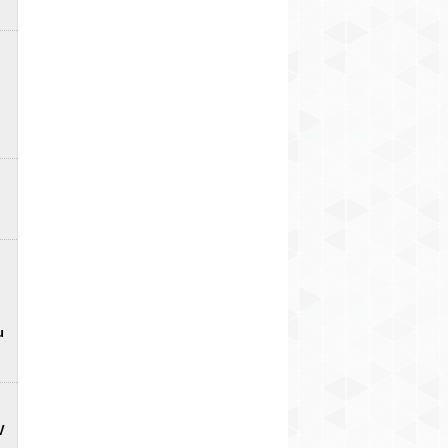
Igaunijā par mobilajiem
samazina
ieguves kvota
radariem brīdinās ceļa
elektroenerģijas
zimes
ražošanu, Ungārija
12
slēgs AES, Rumānijā
aptur kodolreaktorus
u
V