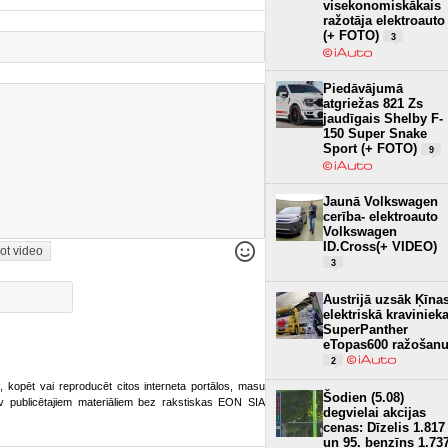
visekonomiskākais
ražotāja elektroauto
(+ FOTO)
3
Piedāvājumā
atgriežas 821 Zs
jaudīgais Shelby F-
150 Super Snake
Sport (+ FOTO)
9
Jaunā Volkswagen
cerība- elektroauto
Volkswagen
ID.Cross(+ VIDEO)
ot video
3
Austrijā uzsāk Ķīna
elektriskā kraviniek
SuperPanther
eTopas600 ražošan
2
ot, kopēt vai reproducēt citos interneta portālos, masu
Šodien (5.08)
o.lv publicētajiem materiāliem bez rakstiskas EON SIA
degvielai akcijas
cenas: Dīzelis 1.817
un 95. benzīns 1.73