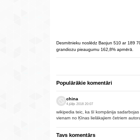
Desmitnieku noslēdz Baojun 510 ar 189 7
grandiozu pieaugumu 162,8% apmērā.
Populārākie komentāri
china
4.jūlijs 2018 20:07
wikipedia teic, ka šī kompānija sadarboja
vienam no Ķīnas lielākajiem četriem autor
Tavs komentārs