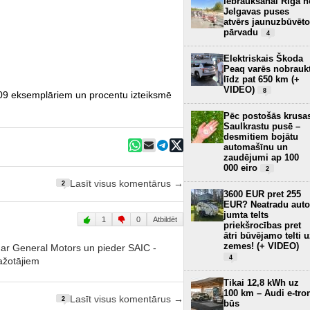
Iebraukšanai Rīgā n
Jelgavas puses
atvērs jaunuzbūvēto
pārvadu
4
Elektriskais Škoda
Peaq varēs nobrauk
līdz pat 650 km (+
VIDEO)
8
09 eksemplāriem un procentu izteiksmē
Pēc postošās krusa
Saulkrastu pusē –
desmitiem bojātu
automašīnu un
zaudējumi ap 100
000 eiro
2
Lasīt visus komentārus →
2
3600 EUR pret 255
EUR? Neatradu auto
jumta telts
1
0
Atbildēt
priekšrocības pret
ātri būvējamo telti 
zemes! (+ VIDEO)
s ar General Motors un pieder SAIC -
4
ažotājiem
Tikai 12,8 kWh uz
100 km – Audi e-tro
Lasīt visus komentārus →
2
būs