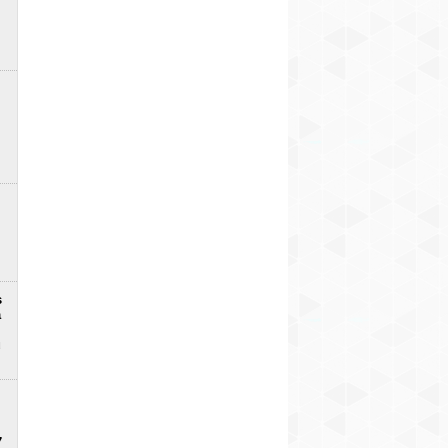
s
a
u
7