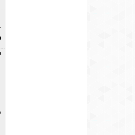
7
D
)
ā
s