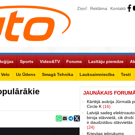
Ziņo!
Reklāma
Kontakti
loģijas
Sports
Video&TV
Forums
Lasītāju pieredze
Ak
Velo
Uz Ūdens
Smagā Tehnika
Lauksaimniecība
Testi
opulārākie
JAUNĀKAIS FORUM
Kārtējā avārija Jūrmalā p
Circle K
(16)
Latvijā sadeg elektroauto
biroja stāvvietā, cik droši 
ir daudzstāvu stāvvietās
(24)
Krievijas iebrukums