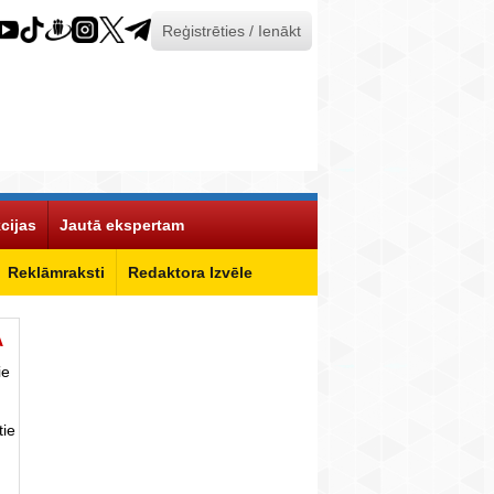
Reģistrēties / Ienākt
cijas
Jautā ekspertam
Reklāmraksti
Redaktora Izvēle
Ā
ie
tie