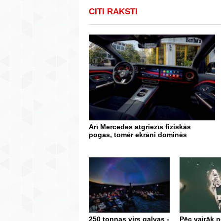
CITI RAKSTI
Arī Mercedes atgriezīs fiziskās
pogas, tomēr ekrāni dominēs
250 tonnas virs galvas -
Pēc vairāk 