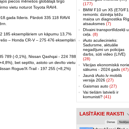
majos piecos mēnešos globālajā tirgū
(177)
pirmo vietu noturot Toyota RAV4.
BMW F10 un X5 (E70/F1
remonts: dzinēja ķēžu
18.gada līderis. Pārdoti 335 118 RAV4
maiņa un diagnostika Rīg
ērn.
atsauksmes
(7)
Dīvaini transportlīdzekļi 
332 185 eksemplāriem un kāpumu 13,7%
ceļa.
(8)
trešo – Honda CR-V – 275 476 eksemplāri
iAuto aculiecinieks:
Sadursme, aktuālie
negadījumi un policijas
darbs, sūti video (LIVE)
235 789 (-0,1%), Nissan Qashqai - 224 788
(28)
4,8%), bet septīto, astoto un devīto vietu
Vācijas ekonomiskā norie
issan Rogue/X-Trail - 197 255 (+8,2%)
sākums - 2024.gads
(47)
Jaunā iAuto.lv mobilā
versija 2026
(27)
Gaismas auto
(27)
Vai tiešām latvieši ir
komunisti?
(41)
LASĪTĀKIE RAKSTI
Dienas
Nedēļas