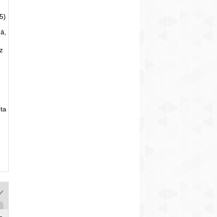
5)
ā,
uz
ta