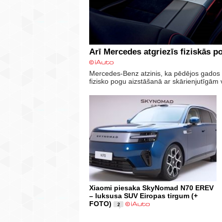
Arī Mercedes atgriezīs fiziskās 
Mercedes-Benz atzinis, ka pēdējos gados a
fizisko pogu aizstāšanā ar skārienjutīgām
Xiaomi piesaka SkyNomad N70 EREV
– luksusa SUV Eiropas tirgum (+
FOTO)
2