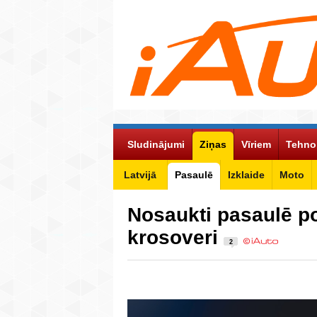
Sludinājumi
Ziņas
Vīriem
Tehno
Latvijā
Pasaulē
Izklaide
Moto
Nosaukti pasaulē p
krosoveri
2