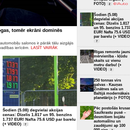
FOTO)
2
Šodien (5.08)
degvielai akcijas
cenas: Dīzelis 1.817
un 95. benzīns 1.73
pogas, tomēr ekrāni dominēs
EUR! Nafta 75.6 US
par barelu (+ VIDEO
7
utomobiļu salonos ir pārāk tālu aizgājis
 vadības ierīcēm.
LASĪT VAIRĀK
Rīgas remontu jaun
mērvienība - kļūdu
skaits uz vienu
metru darbu! (+
VIDEO)
3
250 tonnas virs
galvas - Kauņas
Zinātnes sala un
Baltijā modernākais
planetārijs (+ FOTO)
Pēc postošās krusa
Šodien (5.08) degvielai akcijas
Saulkrastu pusē –
cenas: Dīzelis 1.817 un 95. benzīns
desmitiem bojātu
1.737 EUR! Nafta 75.6 USD par barelu
automašīnu un
(+ VIDEO)
7
zaudējumi ap 100
000 eiro