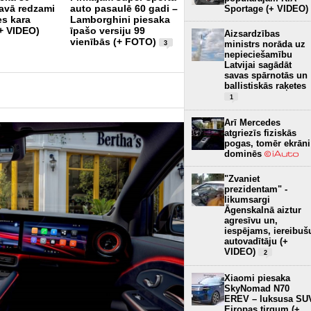
avā redzami
auto pasaulē 60 gadi –
821 Zs jaudīgais Shelby
Sportage (+ VIDEO)
es kara
Lamborghini piesaka
F-150 Super Snake
(+ VIDEO)
īpašo versiju 99
Sport (+ FOTO)
9
Aizsardzības
vienībās (+ FOTO)
ministrs norāda uz
3
nepieciešamību
Latvijai sagādāt
savas spārnotās un
ballistiskās raķetes
1
Arī Mercedes
atgriezīs fiziskās
pogas, tomēr ekrāni
dominēs
"Zvaniet
prezidentam" -
likumsargi
Āgenskalnā aiztur
agresīvu un,
iespējams, iereibuš
autovadītāju (+
VIDEO)
2
Xiaomi piesaka
SkyNomad N70
EREV – luksusa SU
Eiropas tirgum (+