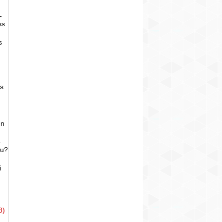
-
ss
s
as
un
o
bu?
i
8)