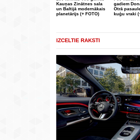
Kauņas Zinātnes sala
gadiem Don
un Baltijā modernākais
Otrā pasaul
planetārijs (+ FOTO)
kuģu vraki 
IZCELTIE RAKSTI