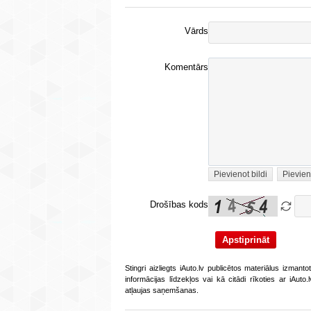
Vārds
Komentārs
Pievienot bildi
Pievien
Drošības kods
Stingri aizliegts iAuto.lv publicētos materiālus izmant
informācijas līdzekļos vai kā citādi rīkoties ar iAut
atļaujas saņemšanas.