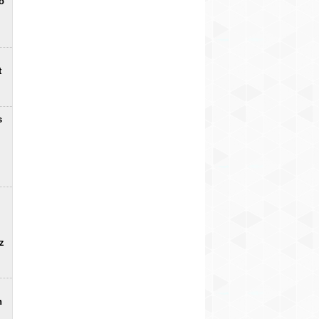
o
t
s
uz
n