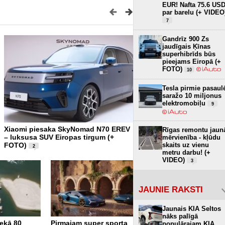
EUR! Nafta 75.6 US
par barelu (+ VIDEO
7
Gandrīz 900 Zs
jaudīgais Ķīnas
superhibrīds būs
pieejams Eiropā (+
FOTO)
10
Tesla pirmie pasaul
saražo 10 miljonus
elektromobiļu
9
Xiaomi piesaka SkyNomad N70 EREV
Tikai 12,8 kWh uz 100 km –
Rīgas remontu jaun
– luksusa SUV Eiropas tirgum (+
tron būs visekonomiskākai
mērvienība - kļūdu
skaits uz vienu
FOTO)
elektroauto (+ FOTO)
2
3
metru darbu! (+
VIDEO)
3
JAUNIE RAKSTI
Jaunais KIA Seltos
nāks palīgā
nekā 80
Pirmajam super sporta
Piedāvājumā atgriežas
populārajam KIA