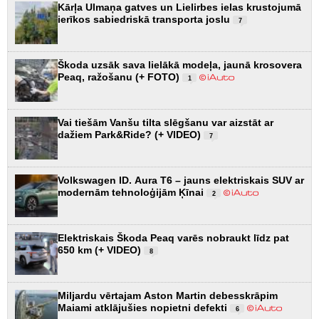
Kārļa Ulmaņa gatves un Lielirbes ielas krustojumā
ierīkos sabiedriskā transporta joslu
7
Škoda uzsāk sava lielākā modeļa, jaunā krosovera
Peaq, ražošanu (+ FOTO)
1
Vai tiešām Vanšu tilta slēgšanu var aizstāt ar
dažiem Park&Ride? (+ VIDEO)
7
Volkswagen ID. Aura T6 – jauns elektriskais SUV ar
modernām tehnoloģijām Ķīnai
2
Elektriskais Škoda Peaq varēs nobraukt līdz pat
650 km (+ VIDEO)
8
Miljardu vērtajam Aston Martin debesskrāpim
Maiami atklājušies nopietni defekti
6