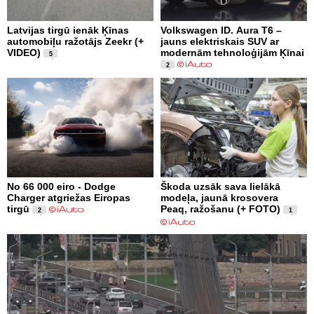
Latvijas tirgū ienāk Ķīnas
Volkswagen ID. Aura T6 –
automobiļu ražotājs Zeekr (+
jauns elektriskais SUV ar
VIDEO)
modernām tehnoloģijām Ķīnai
5
2
No 66 000 eiro - Dodge
Škoda uzsāk sava lielākā
Charger atgriežas Eiropas
modeļa, jaunā krosovera
tirgū
Peaq, ražošanu (+ FOTO)
2
1