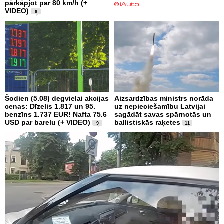
pārkāpjot par 80 km/h (+
VIDEO)
6
Šodien (5.08) degvielai akcijas
Aizsardzības ministrs norāda
cenas: Dīzelis 1.817 un 95.
uz nepieciešamību Latvijai
benzīns 1.737 EUR! Nafta 75.6
sagādāt savas spārnotās un
USD par barelu (+ VIDEO)
ballistiskās raķetes
9
11