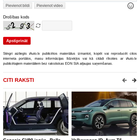
Pievienot bildi
Pievienot video
Drošības kods
Stingri aizliegts iAuto.lv publicētos materiālus izmantot, kopēt vai reproducēt citos
interneta portālos, masu informācijas līdzekļos vai kā citādi rīkoties ar iAuto.lv
publicētajiem materiāliem bez rakstiskas EON SIA atļaujas saņemšanas.
CITI RAKSTI
Genesis GV90 iegūs „Rolls-
Volkswagen ID. Aura T6 –
A