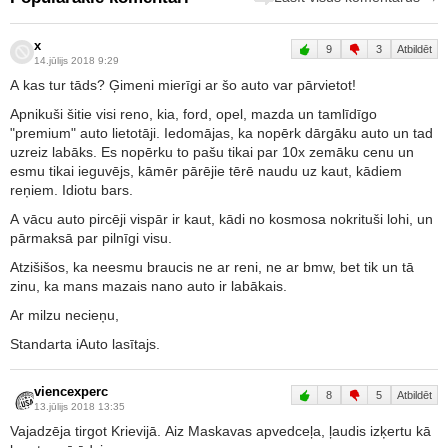
x
9
3
Atbildēt
14.jūlijs 2018 9:29
A kas tur tāds? Ģimeni mierīgi ar šo auto var pārvietot!
Apnikuši šitie visi reno, kia, ford, opel, mazda un tamlīdīgo
"premium" auto lietotāji. Iedomājas, ka nopērk dārgāku auto un tad
uzreiz labāks. Es nopērku to pašu tikai par 10x zemāku cenu un
esmu tikai ieguvējs, kāmēr pārējie tērē naudu uz kaut, kādiem
reņiem. Idiotu bars.
A vācu auto pircēji vispār ir kaut, kādi no kosmosa nokrituši lohi, un
pārmaksā par pilnīgi visu.
Atzišišos, ka neesmu braucis ne ar reni, ne ar bmw, bet tik un tā
zinu, ka mans mazais nano auto ir labākais.
Ar milzu necieņu,
Standarta iAuto lasītajs.
viencexperc
8
5
Atbildēt
13.jūlijs 2018 13:35
Vajadzēja tirgot Krievijā. Aiz Maskavas apvedceļa, ļaudis izķertu kā