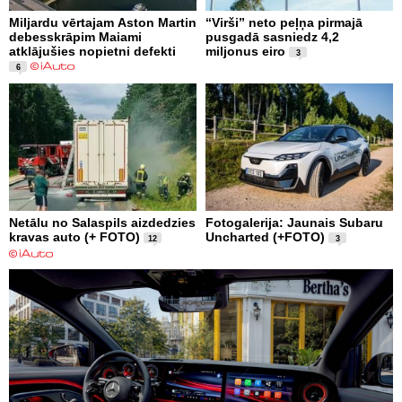
Miljardu vērtajam Aston Martin
“Virši” neto peļņa pirmajā
debesskrāpim Maiami
pusgadā sasniedz 4,2
atklājušies nopietni defekti
miljonus eiro
3
6
Netālu no Salaspils aizdedzies
Fotogalerija: Jaunais Subaru
kravas auto (+ FOTO)
Uncharted (+FOTO)
12
3