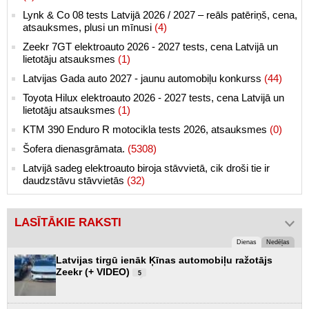
Lynk & Co 08 tests Latvijā 2026 / 2027 – reāls patēriņš, cena,
atsauksmes, plusi un mīnusi
(4)
Zeekr 7GT elektroauto 2026 - 2027 tests, cena Latvijā un
lietotāju atsauksmes
(1)
Latvijas Gada auto 2027 - jaunu automobiļu konkurss
(44)
Toyota Hilux elektroauto 2026 - 2027 tests, cena Latvijā un
lietotāju atsauksmes
(1)
KTM 390 Enduro R motocikla tests 2026, atsauksmes
(0)
Šofera dienasgrāmata.
(5308)
Latvijā sadeg elektroauto biroja stāvvietā, cik droši tie ir
daudzstāvu stāvvietās
(32)
LASĪTĀKIE RAKSTI
Dienas
Nedēļas
Latvijas tirgū ienāk Ķīnas automobiļu ražotājs
Zeekr (+ VIDEO)
5