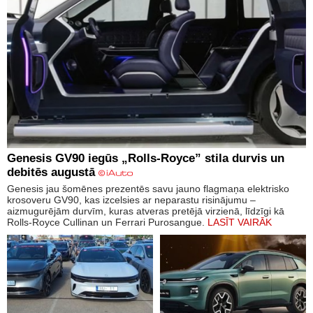
Genesis GV90 iegūs „Rolls-Royce” stila durvis un
debitēs augustā
Genesis jau šomēnes prezentēs savu jauno flagmaņa elektrisko
krosoveru GV90, kas izcelsies ar neparastu risinājumu –
aizmugurējām durvīm, kuras atveras pretējā virzienā, līdzīgi kā
Rolls-Royce Cullinan un Ferrari Purosangue.
LASĪT VAIRĀK