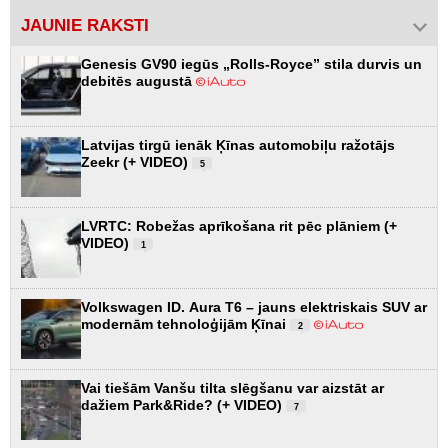
JAUNIE RAKSTI
Genesis GV90 iegūs „Rolls-Royce” stila durvis un
debitēs augustā
Latvijas tirgū ienāk Ķīnas automobiļu ražotājs
Zeekr (+ VIDEO)
5
LVRTC: Robežas aprīkošana rit pēc plāniem (+
VIDEO)
1
Volkswagen ID. Aura T6 – jauns elektriskais SUV ar
modernām tehnoloģijām Ķīnai
2
Vai tiešām Vanšu tilta slēgšanu var aizstāt ar
dažiem Park&Ride? (+ VIDEO)
7