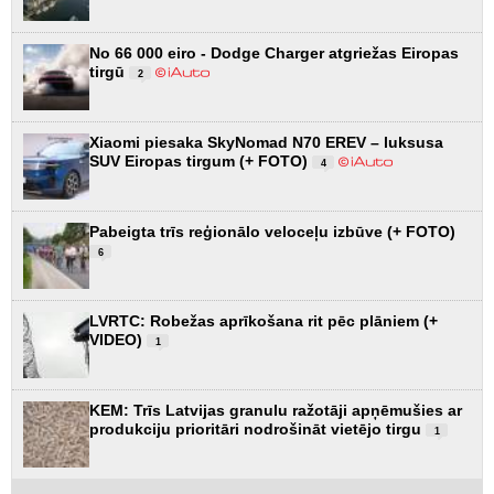
No 66 000 eiro - Dodge Charger atgriežas Eiropas
tirgū
2
Xiaomi piesaka SkyNomad N70 EREV – luksusa
SUV Eiropas tirgum (+ FOTO)
4
Pabeigta trīs reģionālo veloceļu izbūve (+ FOTO)
6
LVRTC: Robežas aprīkošana rit pēc plāniem (+
VIDEO)
1
KEM: Trīs Latvijas granulu ražotāji apņēmušies ar
produkciju prioritāri nodrošināt vietējo tirgu
1