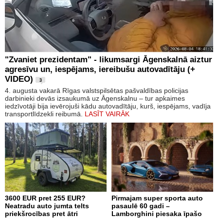
"Zvaniet prezidentam" - likumsargi Āgenskalnā aiztur
agresīvu un, iespējams, iereibušu autovadītāju (+
VIDEO)
3
4. augusta vakarā Rīgas valstspilsētas pašvaldības policijas
darbinieki devās izsaukumā uz Āgenskalnu – tur apkaimes
iedzīvotāji bija ievērojuši kādu autovadītāju, kurš, iespējams, vadīja
transportlīdzekli reibumā.
LASĪT VAIRĀK
3600 EUR pret 255 EUR?
Pirmajam super sporta auto
Neatradu auto jumta telts
pasaulē 60 gadi –
priekšrocības pret ātri
Lamborghini piesaka īpašo