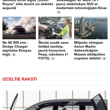
Royce” stila durvis un debitēs
jauns elektriskais SUV ar
p
augustā
modernām tehnoloģijām Ķīnai
2
2
No 66 000 eiro -
Škoda uzsāk sava
Miljardu vērtajam
g
Dodge Charger
lielākā modeļa,
Aston Martin
Z
atgriežas Eiropas
jaunā krosovera
debesskrāpim
B
tirgū
Peaq, ražošanu (+
Maiami atklājušies
p
2
FOTO)
nopietni defekti
F
1
6
IZCELTIE RAKSTI