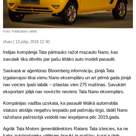
Foto: Publicitātes attēls
iAuto | 13.jūlijs 2018 12:30
Indijas kompānija Tata pārtrauks ražot mazauto Nano, kas
savulaik tika dēvēts par pašu lētāko auto modeli pasaulē.
Saskaņā ar aģentūras Bloomberg informāciju, jūnijā Tata
izgatavojusi tikai vienu Nano eksemplāru un arī pērnā gada jūnijā
nav veicies īpaši labāk – izlaistas vien 275 mašīnas. Savukārt
eksportam jūlijā nav novirzīts neviens Tata Nano eksemplārs.
Kompānijas vadība uzskata, ka pasaulē lētākā automobiļa
statuss atstājis negatīvu iespaidu pat pašmāju tirgū, tādēļ Nano
ražošana pašreizējā veidolā nav iespējama pēc 2019.gada.
Agrāk Tata Motors ģenerāldirektors Ratans Tata izteicies, ka ne
katrs autoīpašnieks vēlēsies braukt ar mašīnu, kurai ir tāds