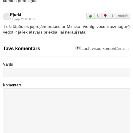
karstus pīrādziņus.
Pļurkt
6
1
Atbildēt
14.jūlijs 2018 9:52
Tieši tāpēc es joprojām braucu ar Minsku. Vienīgi veceni aizmugurē
vedot ir jāliek atsvars priekšā, lai nerauj ratā.
Tavs komentārs
Lasīt visus komentārus →
11
Vārds
Komentārs