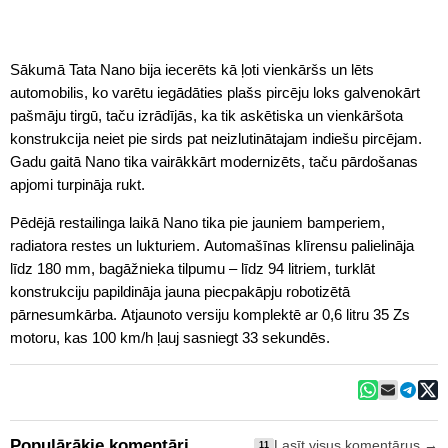
Sākumā Tata Nano bija iecerēts kā ļoti vienkāršs un lēts
automobilis, ko varētu iegādāties plašs pircēju loks galvenokārt
pašmāju tirgū, taču izrādījās, ka tik askētiska un vienkāršota
konstrukcija neiet pie sirds pat neizlutinātajam indiešu pircējam.
Gadu gaitā Nano tika vairākkārt modernizēts, taču pārdošanas
apjomi turpināja rukt.
Pēdējā restailinga laikā Nano tika pie jauniem bamperiem,
radiatora restes un lukturiem. Automašīnas klīrensu palielināja
līdz 180 mm, bagāžnieka tilpumu – līdz 94 litriem, turklāt
konstrukciju papildināja jauna piecpakāpju robotizētā
pārnesumkārba. Atjaunoto versiju komplektē ar 0,6 litru 35 Zs
motoru, kas 100 km/h ļauj sasniegt 33 sekundēs.
Populārākie komentāri
Lasīt visus komentārus →
11