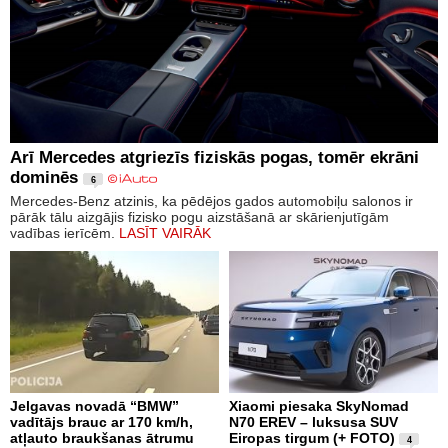
Arī Mercedes atgriezīs fiziskās pogas, tomēr ekrāni
dominēs
6
Mercedes-Benz atzinis, ka pēdējos gados automobiļu salonos ir
pārāk tālu aizgājis fizisko pogu aizstāšanā ar skārienjutīgām
vadības ierīcēm.
LASĪT VAIRĀK
Jelgavas novadā “BMW”
Xiaomi piesaka SkyNomad
vadītājs brauc ar 170 km/h,
N70 EREV – luksusa SUV
atļauto braukšanas ātrumu
Eiropas tirgum (+ FOTO)
4