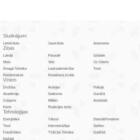
Sludinājumi
Lietoti Auto
Jauni Auto
Autonoma
Ziņas
Latvijā
Pasaulē
Izklaide
Moto
Velo
Uz Ūdens
Smagā Tehnika
Lauksaimniecība
Testi
Reklāmraksti
Redaktora Izvēle
Vīriem
Drošība
Avārijas
Policija
Akadēmija
Satiksme
Garāžā
Ceļojumi
Militāri
Autoklubi
Karte
Reakcijas tests
Tehnoloģijas
Enerģētika
Tālruņi
Datori&Portatīvie
Testi
Internets&App
Spēles
Foto&Video
TV&Cita Tehnika
Gadžeti
Dažādi