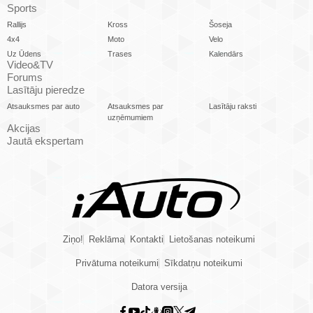
Sports
Rallijs
Kross
Šoseja
4x4
Moto
Velo
Uz Ūdens
Trases
Kalendārs
Video&TV
Forums
Lasītāju pieredze
Atsauksmes par auto
Atsauksmes par
Lasītāju raksti
uzņēmumiem
Akcijas
Jautā ekspertam
Ziņo!
Reklāma
Kontakti
Lietošanas noteikumi
Privātuma noteikumi
Sīkdatņu noteikumi
Datora versija