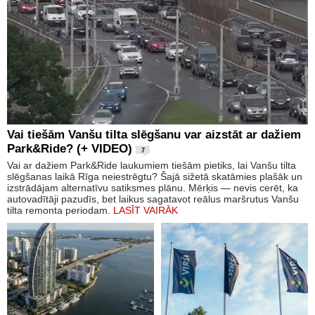
Vai tiešām Vanšu tilta slēgšanu var aizstāt ar dažiem
Park&Ride? (+ VIDEO)
7
Vai ar dažiem Park&Ride laukumiem tiešām pietiks, lai Vanšu tilta
slēgšanas laikā Rīga neiestrēgtu? Šajā sižetā skatāmies plašāk un
izstrādājam alternatīvu satiksmes plānu. Mērķis — nevis cerēt, ka
autovadītāji pazudīs, bet laikus sagatavot reālus maršrutus Vanšu
tilta remonta periodam.
LASĪT VAIRĀK