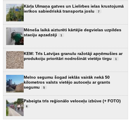
Kārļa Ulmaņa gatves un Lielirbes ielas krustojumā
ierīkos sabiedriskā transporta joslu
7
Mēneša laikā aizturēti kārtējie degvielas uzpildes
staciju apzadzēji
1
KEM: Trīs Latvijas granulu ražotāji apņēmušies ar
produkciju prioritāri nodrošināt vietējo tirgu
1
Melno segumu šogad ieklās vairāk nekā 50
kilometros valsts vietējo autoceļu ar grants
segumu
5
Pabeigta trīs reģionālo veloceļu izbūve (+ FOTO)
6