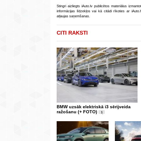
Stingri aizliegts iAuto.lv publicētos materiālus izmant
informācijas līdzekļos vai kā citādi rīkoties ar iAut
atļaujas saņemšanas.
CITI RAKSTI
BMW uzsāk elektriskā i3 sērijveida
ražošanu (+ FOTO)
1