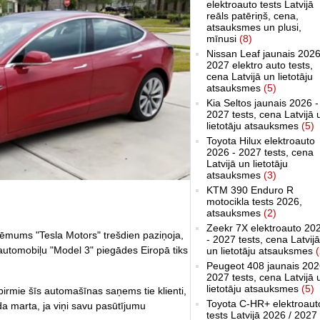
elektroauto tests Latvijā
reāls patēriņš, cena,
atsauksmes un plusi,
mīnusi
(8)
Nissan Leaf jaunais 2026
2027 elektro auto tests,
cena Latvijā un lietotāju
atsauksmes
(5)
Kia Seltos jaunais 2026 -
2027 tests, cena Latvijā 
lietotāju atsauksmes
(5)
Toyota Hilux elektroauto
2026 - 2027 tests, cena
Latvijā un lietotāju
atsauksmes
(3)
KTM 390 Enduro R
motocikla tests 2026,
atsauksmes
(2)
Zeekr 7X elektroauto 20
ēmums "Tesla Motors" trešdien paziņoja,
- 2027 tests, cena Latvijā
 automobiļu "Model 3" piegādes Eiropā tiks
un lietotāju atsauksmes
(
Peugeot 408 jaunais 202
2027 tests, cena Latvijā 
lietotāju atsauksmes
(5)
irmie šīs automašīnas saņems tie klienti,
Toyota C-HR+ elektroaut
da marta, ja viņi savu pasūtījumu
tests Latvijā 2026 / 2027