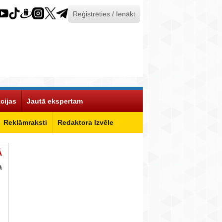
Reģistrēties / Ienākt
cijas
Jautā ekspertam
Reklāmraksti
Redaktora Izvēle
Ā
ā