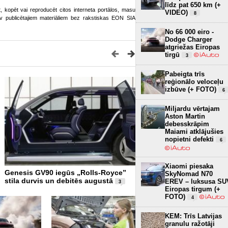
līdz pat 650 km (+
ot, kopēt vai reproducēt citos interneta portālos, masu
VIDEO)
8
o.lv publicētajiem materiāliem bez rakstiskas EON SIA
No 66 000 eiro -
Dodge Charger
atgriežas Eiropas
tirgū
3
Pabeigta trīs
reģionālo veloceļu
izbūve (+ FOTO)
6
Miljardu vērtajam
Aston Martin
debesskrāpim
Maiami atklājušies
nopietni defekti
6
Xiaomi piesaka
Genesis GV90 iegūs „Rolls-Royce”
Miljardu vērtajam Aston Ma
SkyNomad N70
stila durvis un debitēs augustā
debesskrāpim Maiami atkl
EREV – luksusa SU
3
nopietni defekti
Eiropas tirgum (+
6
FOTO)
4
KEM: Trīs Latvijas
granulu ražotāji