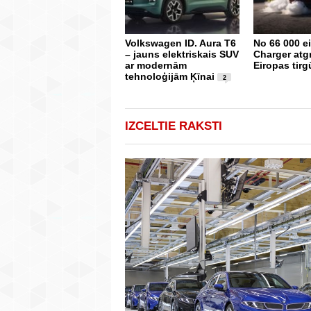
Volkswagen ID. Aura T6
No 66 000 e
– jauns elektriskais SUV
Charger atg
ar modernām
Eiropas tirg
tehnoloģijām Ķīnai
2
IZCELTIE RAKSTI