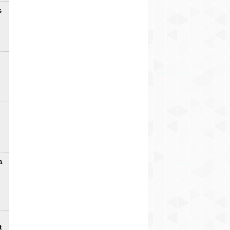
s
a
t