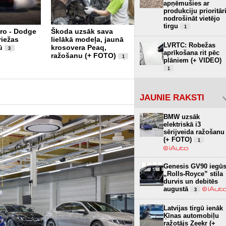
apņēmušies ar
produkciju prioritār
nodrošināt vietējo
tirgu
1
iro - Dodge
Škoda uzsāk sava
riežas
lielākā modeļa, jaunā
Xiaomi piesaka
LVRTC: Robežas
ū
krosovera Peaq,
SkyNomad N70 EREV –
3
aprīkošana rit pēc
ražošanu (+ FOTO)
luksusa SUV Eiropas
1
plāniem (+ VIDEO)
tirgum (+ FOTO)
4
1
JAUNIE RAKSTI
BMW uzsāk
elektriskā i3
sērijveida ražošanu
(+ FOTO)
1
Genesis GV90 iegū
„Rolls-Royce” stila
durvis un debitēs
augustā
3
Latvijas tirgū ienāk
Ķīnas automobiļu
ražotājs Zeekr (+