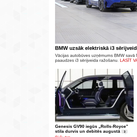
BMW uzsāk elektriskā i3 sērijvei
Vācijas autobūves uzņēmums BMW savā M
paaudzes i3 sērijveida ražošanu.
LASĪT V
Genesis GV90 iegūs „Rolls-Royce”
stila durvis un debitēs augustā
3