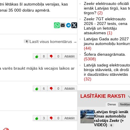
Zeekr elektroauto oficiāli
rietni lētākas šī automobiļa versijas, kas
ienāk Latvijas tirgū, kas 
 cenai 35 000 dolāru apmērā.
tirgos?
(2)
Zeekr 7GT elektroauto
2026 - 2027 tests, cena
Latvijā un lietotāju
atsauksmes
(1)
Latvijas Gada auto 2027 
Lasīt visus komentārus →
6
jaunu automobiļu konkur
(44)
Šofera dienasgrāmata.
8
0
Atbildēt
(5308)
Latvijā sadeg elektroauto
 varēs braukt mājās kā vecajos laikos ar
biroja stāvvietā, cik droši 
ir daudzstāvu stāvvietās
(32)
6
0
Atbildēt
LASĪTĀKIE RAKSTI
Dienas
Nedēļas
Latvijas tirgū ienāk
Ķīnas automobiļu
3
0
Atbildēt
ražotājs Zeekr (+
VIDEO)
6