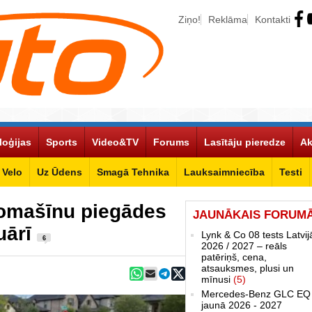
Ziņo!
Reklāma
Kontakti
loģijas
Sports
Video&TV
Forums
Lasītāju pieredze
Ak
Velo
Uz Ūdens
Smagā Tehnika
Lauksaimniecība
Testi
tomašīnu piegādes
JAUNĀKAIS FORUM
uārī
Lynk & Co 08 tests Latvij
6
2026 / 2027 – reāls
patēriņš, cena,
atsauksmes, plusi un
mīnusi
(5)
Mercedes-Benz GLC EQ
jaunā 2026 - 2027