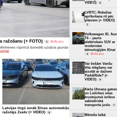
VIDEO)
6
LVRTC: Robežas
aprīkošana rit pēc
plāniem (+ VIDEO)
1
Volkswagen ID. Aur
T6 – jauns
da ražošanu (+ FOTO)
elektriskais SUV ar
1
modernām
inhenes rūpnīcā šonedēļ uzsācis jaunās
tehnoloģijām Ķīnai
AIRĀK
2
Vai tiešām Vanšu
tilta slēgšanu var
aizstāt ar dažiem
Park&Ride? (+
VIDEO)
9
Kārļa Ulmaņa gatve
un Lielirbes ielas
krustojumā ierīkos
sabiedriskā
transporta joslu
7
Latvijas tirgū ienāk Ķīnas automobiļu
ražotājs Zeekr (+ VIDEO)
6
Mēneša laikā