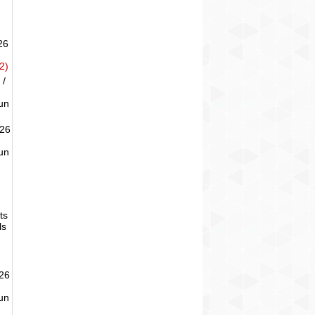
26
2)
 /
un
026
un
ts
ls
026
un