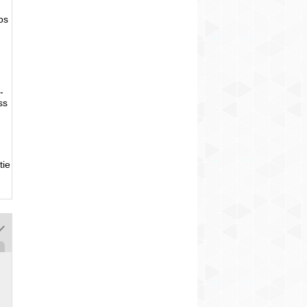
tos
-
ss
tie