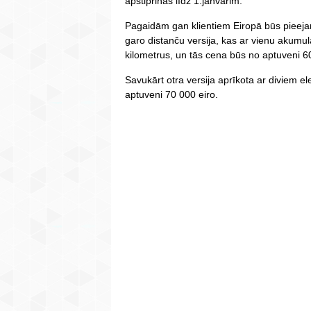
apstiprinās līdz 1.janvārim.
Pagaidām gan klientiem Eiropā būs pieejam
garo distanču versija, kas ar vienu akumul
kilometrus, un tās cena būs no aptuveni 6
Savukārt otra versija aprīkota ar diviem e
aptuveni 70 000 eiro.