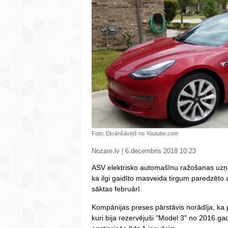
Foto: Ekrānšāviņš no Youtube.com
Nozare.lv | 6.decembris 2018 10:23
ASV elektrisko automašīnu ražošanas uzņ
ka ilgi gaidīto masveida tirgum paredzēto
sāktas februārī.
Kompānijas preses pārstāvis norādīja, ka p
kuri bija rezervējuši "Model 3" no 2016.ga