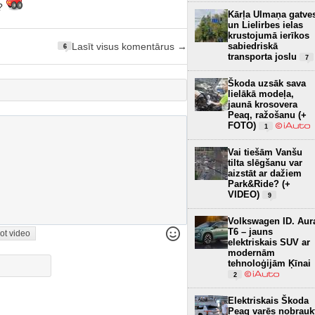
u?
Kārļa Ulmaņa gatve
un Lielirbes ielas
krustojumā ierīkos
sabiedriskā
Lasīt visus komentārus →
6
transporta joslu
7
Škoda uzsāk sava
lielākā modeļa,
jaunā krosovera
Peaq, ražošanu (+
FOTO)
1
Vai tiešām Vanšu
tilta slēgšanu var
aizstāt ar dažiem
Park&Ride? (+
VIDEO)
9
Volkswagen ID. Aur
T6 – jauns
ot video
elektriskais SUV ar
modernām
tehnoloģijām Ķīnai
2
Elektriskais Škoda
Peaq varēs nobrauk