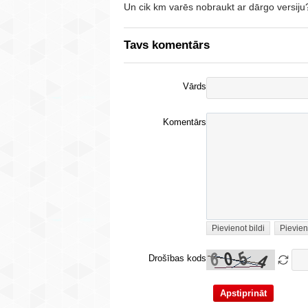
Un cik km varēs nobraukt ar dārgo versij
Tavs komentārs
Vārds
Komentārs
Pievienot bildi
Pievien
Drošības kods