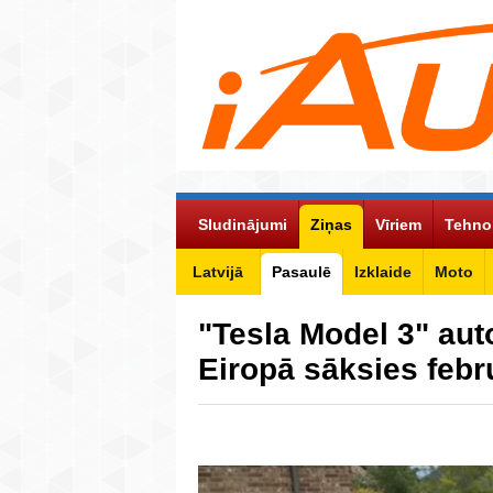
Sludinājumi
Ziņas
Vīriem
Tehno
Latvijā
Pasaulē
Izklaide
Moto
"Tesla Model 3" au
Eiropā sāksies febr