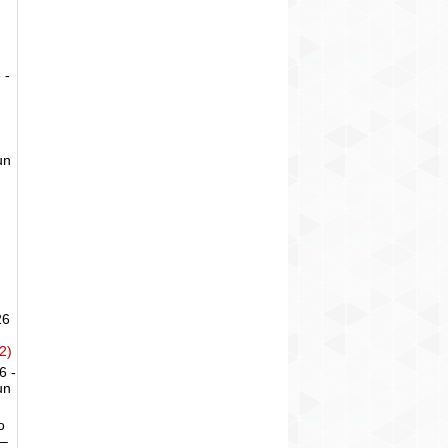
 -
un
26
2)
6 -
un
o
 –