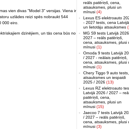
reāls patēriņš, cena,
atsauksmes, plusi un
as vien divas "Model 3" versijas. Viena ir
mīnusi
(4)
atoru uzlādes reizi spēs nobraukt 544
Lexus ES elektroauto 20
- 2027 tests, cena Latvijā
0 000 eiro.
un lietotāju atsauksmes
(
MG S9 tests Latvijā 2026
lektriskajiem dzinējiem, un tās cena būs no
2027 – reāls patēriņš,
cena, atsauksmes, plusi 
mīnusi
(1)
Omoda 9 tests Latvijā 2
/ 2027 - reālais patēriņš,
cena, atsauksmes, plusi 
mīnusi
(1)
Chery Tiggo 9 auto tests,
atsauksmes un iespaidi
2025 / 2026
(13)
Lexus RZ elektroauto tes
Latvijā 2026 / 2027 – reā
patēriņš, cena,
atsauksmes, plusi un
mīnusi
(15)
Jaecoo 7 tests Latvijā 2
/ 2027 – reāls patēriņš,
cena, atsauksmes, plusi 
mīnusi
(3)