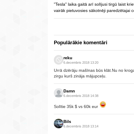
"Tesla" laika gaitā arī solījusi tirgū laist k
vairāk pietuvosies sākotnēji paredzētajai
Populārākie komentāri
reku
6.decembris 2018 13:20
Urrā dzērāju mašīnas būs klāt.Nu no kroga
zirgu kurš zināja mājupceļu.
Damn
6.decembris 2018 14:38
Solītie 35k $ vs 60k eur
Bils
6.decembris 2018 13:14