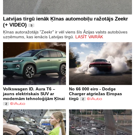
Latvijas tirgū ienāk Ķīnas automobiļu ražotājs Zeekr
(+ VIDEO)
5
Ķīnas autoražotājs "Zeekr" ir vēl viens šīs Āzijas valsts autobūves
uzņēmums, kas ienācis Latvijas tirgū.
LASĪT VAIRĀK
Volkswagen ID. Aura T6 –
No 66 000 eiro - Dodge
jauns elektriskais SUV ar
Charger atgriežas Eiropas
modernām tehnoloģijām Ķīnai
tirgū
2
2