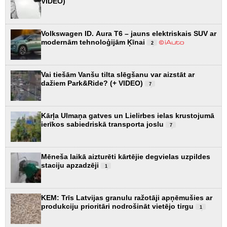
VIDEO)
Volkswagen ID. Aura T6 – jauns elektriskais SUV ar
modernām tehnoloģijām Ķīnai
2
Vai tiešām Vanšu tilta slēgšanu var aizstāt ar
dažiem Park&Ride? (+ VIDEO)
7
Kārļa Ulmaņa gatves un Lielirbes ielas krustojumā
ierīkos sabiedriskā transporta joslu
7
Mēneša laikā aizturēti kārtējie degvielas uzpildes
staciju apzadzēji
1
KEM: Trīs Latvijas granulu ražotāji apņēmušies ar
produkciju prioritāri nodrošināt vietējo tirgu
1