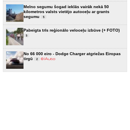
Melno segumu šogad ieklās vairāk nekā 50
kilometros valsts vietējo autoceļu ar grants
segumu
5
Pabeigta trīs reģionālo veloceļu izbūve (+ FOTO)
5
No 66 000 eiro - Dodge Charger atgriežas Eiropas
tirgū
2