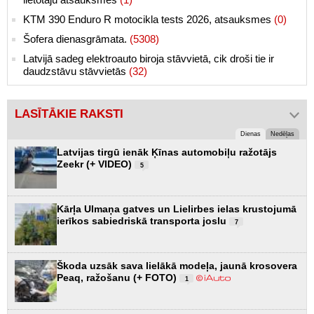
KTM 390 Enduro R motocikla tests 2026, atsauksmes
(0)
Šofera dienasgrāmata.
(5308)
Latvijā sadeg elektroauto biroja stāvvietā, cik droši tie ir
daudzstāvu stāvvietās
(32)
LASĪTĀKIE RAKSTI
Dienas
Nedēļas
Latvijas tirgū ienāk Ķīnas automobiļu ražotājs
Zeekr (+ VIDEO)
5
Kārļa Ulmaņa gatves un Lielirbes ielas krustojumā
ierīkos sabiedriskā transporta joslu
7
Škoda uzsāk sava lielākā modeļa, jaunā krosovera
Peaq, ražošanu (+ FOTO)
1