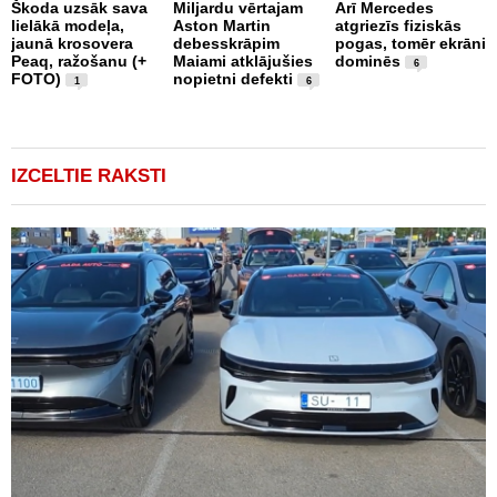
Škoda uzsāk sava
Miljardu vērtajam
Arī Mercedes
P
lielākā modeļa,
Aston Martin
atgriezīs fiziskās
g
jaunā krosovera
debesskrāpim
pogas, tomēr ekrāni
r
Peaq, ražošanu (+
Maiami atklājušies
dominēs
p
6
FOTO)
nopietni defekti
v
1
6
IZCELTIE RAKSTI