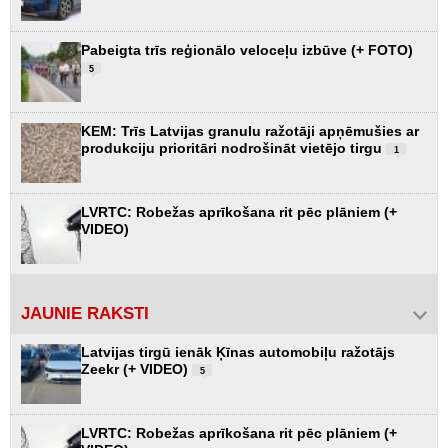
Pabeigta trīs reģionālo veloceļu izbūve (+ FOTO)
5
KEM: Trīs Latvijas granulu ražotāji apņēmušies ar
produkciju prioritāri nodrošināt vietējo tirgu
1
LVRTC: Robežas aprīkošana rit pēc plāniem (+
VIDEO)
JAUNIE RAKSTI
Latvijas tirgū ienāk Ķīnas automobiļu ražotājs
Zeekr (+ VIDEO)
5
LVRTC: Robežas aprīkošana rit pēc plāniem (+