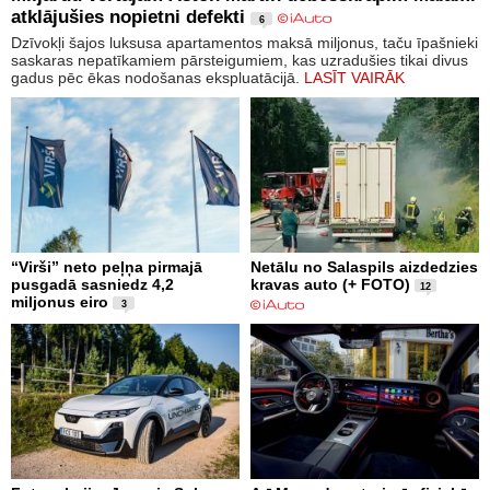
atklājušies nopietni defekti
6
Dzīvokļi šajos luksusa apartamentos maksā miljonus, taču īpašnieki
saskaras nepatīkamiem pārsteigumiem, kas uzradušies tikai divus
gadus pēc ēkas nodošanas ekspluatācijā.
LASĪT VAIRĀK
“Virši” neto peļņa pirmajā
Netālu no Salaspils aizdedzies
pusgadā sasniedz 4,2
kravas auto (+ FOTO)
12
miljonus eiro
3