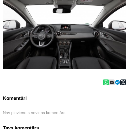
Komentāri
Nav pievienots neviens komentārs.
Tavs komentārs