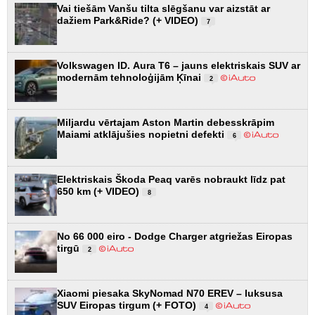
Vai tiešām Vanšu tilta slēgšanu var aizstāt ar
dažiem Park&Ride? (+ VIDEO)
7
Volkswagen ID. Aura T6 – jauns elektriskais SUV ar
modernām tehnoloģijām Ķīnai
2
Miljardu vērtajam Aston Martin debesskrāpim
Maiami atklājušies nopietni defekti
6
Elektriskais Škoda Peaq varēs nobraukt līdz pat
650 km (+ VIDEO)
8
No 66 000 eiro - Dodge Charger atgriežas Eiropas
tirgū
2
Xiaomi piesaka SkyNomad N70 EREV – luksusa
SUV Eiropas tirgum (+ FOTO)
4