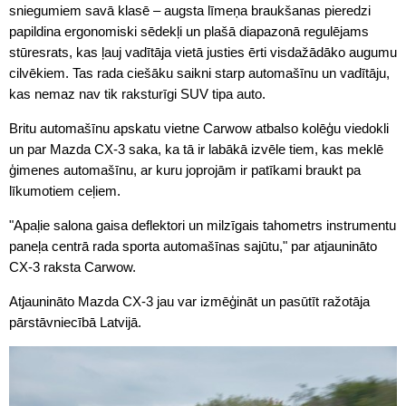
sniegumiem savā klasē – augsta līmeņa braukšanas pieredzi
papildina ergonomiski sēdekļi un plašā diapazonā regulējams
stūresrats, kas ļauj vadītāja vietā justies ērti visdažādāko augumu
cilvēkiem. Tas rada ciešāku saikni starp automašīnu un vadītāju,
kas nemaz nav tik raksturīgi SUV tipa auto.
Britu automašīnu apskatu vietne Carwow atbalso kolēģu viedokli
un par Mazda CX-3 saka, ka tā ir labākā izvēle tiem, kas meklē
ģimenes automašīnu, ar kuru joprojām ir patīkami braukt pa
līkumotiem ceļiem.
"Apaļie salona gaisa deflektori un milzīgais tahometrs instrumentu
paneļa centrā rada sporta automašīnas sajūtu," par atjaunināto
CX-3 raksta Carwow.
Atjaunināto Mazda CX-3 jau var izmēģināt un pasūtīt ražotāja
pārstāvniecībā Latvijā.