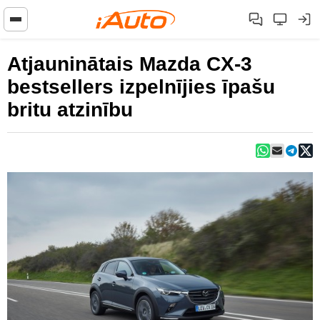
Atjauninātais Mazda CX-3
bestsellers izpelnījies īpašu
britu atzinību