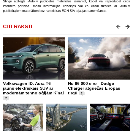
Stingri aizliegts iAuto.lv publicētos materiālus izmantot, kopēt vai reproducēt citos
interneta portālos, masu informācijas līdzekļos vai kā citādi rīkoties ar iAuto.lv
publicētajiem materiāliem bez rakstiskas EON SIA atļaujas saņemšanas.
CITI RAKSTI
Volkswagen ID. Aura T6 –
No 66 000 eiro - Dodge
X
jauns elektriskais SUV ar
Charger atgriežas Eiropas
N
modernām tehnoloģijām Ķīnai
tirgū
E
2
2