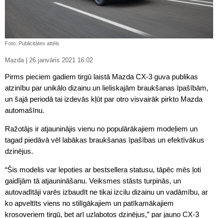
Foto: Publicitātes attēls
Mazda | 26.janvāris 2021 16:02
Pirms pieciem gadiem tirgū laistā Mazda CX-3 guva publikas
atzinību par unikālo dizainu un lieliskajām braukšanas īpašībām,
un šajā periodā tai izdevās kļūt par otro visvairāk pirkto Mazda
automašīnu.
Ražotājs ir atjauninājis vienu no populārākajiem modeļiem un
tagad piedāvā vēl labākas braukšanas īpašības un efektīvākus
dzinējus.
“Šis modelis var lepoties ar bestsellera statusu, tāpēc mēs ļoti
gaidījām tā atjaunināšanu. Veiksmes stāsts turpinās, un
autovadītāji varēs izbaudīt ne tikai izcilu dizainu un vadāmību, ar
ko apveltīts viens no stilīgākajiem un patīkamākajiem
krosoveriem tirgū, bet arī uzlabotos dzinējus,” par jauno CX-3