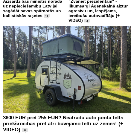
Aizsardzības ministrs norāda
"Zvaniet prezidentam" -
uz nepieciešamību Latvijai
likumsargi Āgenskalnā aiztur
sagādāt savas spārnotās un
agresīvu un, iespējams,
ballistiskās raķetes
iereibušu autovadītāju (+
11
VIDEO)
3
3600 EUR pret 255 EUR? Neatradu auto jumta telts
priekšrocības pret ātri būvējamo telti uz zemes! (+
VIDEO)
8