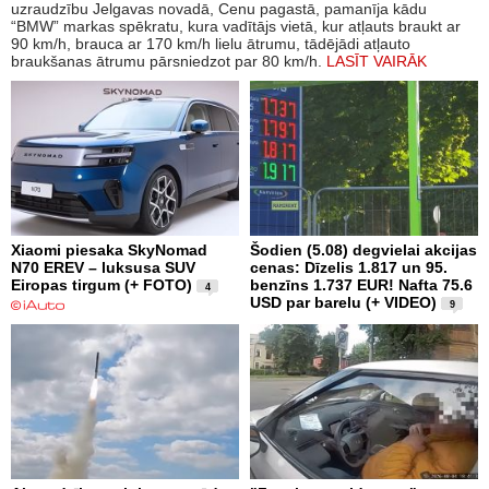
uzraudzību Jelgavas novadā, Cenu pagastā, pamanīja kādu
“BMW” markas spēkratu, kura vadītājs vietā, kur atļauts braukt ar
90 km/h, brauca ar 170 km/h lielu ātrumu, tādējādi atļauto
braukšanas ātrumu pārsniedzot par 80 km/h.
LASĪT VAIRĀK
Xiaomi piesaka SkyNomad
Šodien (5.08) degvielai akcijas
N70 EREV – luksusa SUV
cenas: Dīzelis 1.817 un 95.
Eiropas tirgum (+ FOTO)
benzīns 1.737 EUR! Nafta 75.6
4
USD par barelu (+ VIDEO)
9