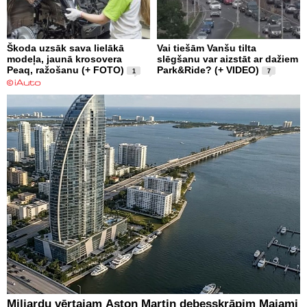
Škoda uzsāk sava lielākā
Vai tiešām Vanšu tilta
modeļa, jaunā krosovera
slēgšanu var aizstāt ar dažiem
Peaq, ražošanu (+ FOTO)
Park&Ride? (+ VIDEO)
1
7
Miljardu vērtajam Aston Martin debesskrāpim Maiami