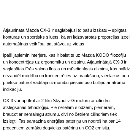
Atjauninātā Mazda CX-3 ir saglabājusi to pašu izskatu – spilgtas
kontūras un sportisks siluets, kā arī līdzsvarotas proporcijas izceļ
automašīnas veiklību, pat stāvot uz vietas.
Īpaši jāpiemin interjers, kas ir balstīts uz Mazda KODO filozofiju
un koncentrējas uz ergonomiku un dizainu. Atjauninātajā CX-3 ir
saglabātas tīrās salona līnijas un mūsdienīgais dizains, kas palīdz
nezaudēt modrību un koncentrēties uz braukšanu, vienlaikus acu
priekšā paturot vadītāja uzmanību piesaistošo bultiņu ar ātruma
indikāciju.
CX-3 var aprīkot ar 2 litru Skyactiv-G motoru ar cilindru
atslēgšanas tehnoloģiju. Pie nelielām slodzēm, piemēram,
braucot ar nemainīgu ātrumu, divi no četriem cilindriem tiek
izslēgti. Tas samazina enerģijas patēriņu un nodrošina par 14
procentiem zemāku degvielas patēriņu un CO2 emisiju.