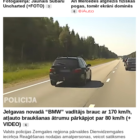
Fotogalerija: Jaunais Subaru
Arī Mercedes atgriezīs fiziskās
Uncharted (+FOTO)
pogas, tomēr ekrāni dominēs
3
6
Jelgavas novadā “BMW” vadītājs brauc ar 170 km/h,
atļauto braukšanas ātrumu pārkāpjot par 80 km/h (+
VIDEO)
6
Valsts policijas Zemgales reģiona pārvaldes Dienvidzemgales
iecirkņa Reaģēšanas nodaļas amatpersonas, veicot satiksmes