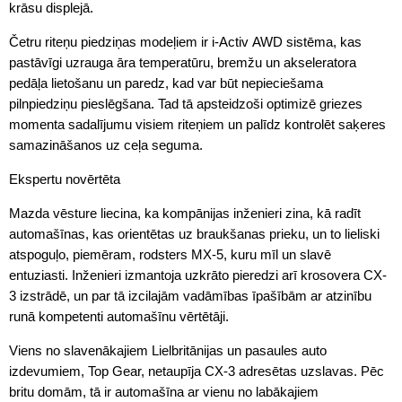
krāsu displejā.
Četru riteņu piedziņas modeļiem ir i-Activ AWD sistēma, kas
pastāvīgi uzrauga āra temperatūru, bremžu un akseleratora
pedāļa lietošanu un paredz, kad var būt nepieciešama
pilnpiedziņu pieslēgšana. Tad tā apsteidzoši optimizē griezes
momenta sadalījumu visiem riteņiem un palīdz kontrolēt saķeres
samazināšanos uz ceļa seguma.
Ekspertu novērtēta
Mazda vēsture liecina, ka kompānijas inženieri zina, kā radīt
automašīnas, kas orientētas uz braukšanas prieku, un to lieliski
atspoguļo, piemēram, rodsters MX-5, kuru mīl un slavē
entuziasti. Inženieri izmantoja uzkrāto pieredzi arī krosovera CX-
3 izstrādē, un par tā izcilajām vadāmības īpašībām ar atzinību
runā kompetenti automašīnu vērtētāji.
Viens no slavenākajiem Lielbritānijas un pasaules auto
izdevumiem, Top Gear, netaupīja CX-3 adresētas uzslavas. Pēc
britu domām, tā ir automašīna ar vienu no labākajiem