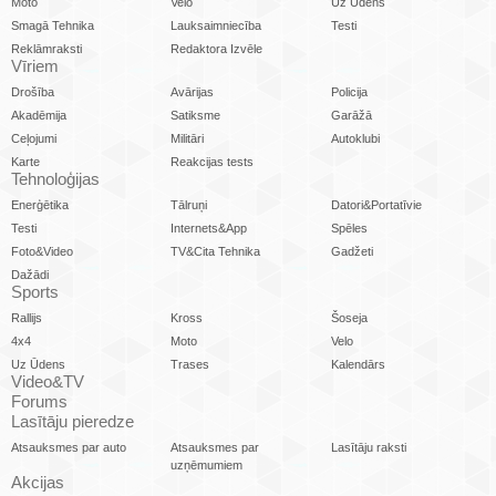
Moto
Velo
Uz Ūdens
Smagā Tehnika
Lauksaimniecība
Testi
Reklāmraksti
Redaktora Izvēle
Vīriem
Drošība
Avārijas
Policija
Akadēmija
Satiksme
Garāžā
Ceļojumi
Militāri
Autoklubi
Karte
Reakcijas tests
Tehnoloģijas
Enerģētika
Tālruņi
Datori&Portatīvie
Testi
Internets&App
Spēles
Foto&Video
TV&Cita Tehnika
Gadžeti
Dažādi
Sports
Rallijs
Kross
Šoseja
4x4
Moto
Velo
Uz Ūdens
Trases
Kalendārs
Video&TV
Forums
Lasītāju pieredze
Atsauksmes par auto
Atsauksmes par
Lasītāju raksti
uzņēmumiem
Akcijas