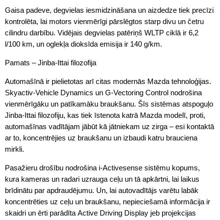
Gaisa padeve, degvielas iesmidzināšana un aizdedze tiek precīzi
kontrolēta, lai motors vienmērīgi pārslēgtos starp divu un četru
cilindru darbību. Vidējais degvielas patēriņš WLTP ciklā ir 6,2
l/100 km, un oglekļa dioksīda emisija ir 140 g/km.
Pamats – Jinba-Ittai filozofija
Automašīnā ir pielietotas arī citas modernās Mazda tehnoloģijas.
Skyactiv-Vehicle Dynamics un G-Vectoring Control nodrošina
vienmērīgāku un patīkamāku braukšanu. Šīs sistēmas atspoguļo
Jinba-Ittai filozofiju, kas tiek īstenota katrā Mazda modelī, proti,
automašīnas vadītājam jābūt kā jātniekam uz zirga – esi kontaktā
ar to, koncentrējies uz braukšanu un izbaudi katru brauciena
mirkli.
Pasažieru drošību nodrošina i-Activesense sistēmu kopums,
kura kameras un radari uzrauga ceļu un tā apkārtni, lai laikus
brīdinātu par apdraudējumu. Un, lai autovadītājs varētu labāk
koncentrēties uz ceļu un braukšanu, nepieciešamā informācija ir
skaidri un ērti parādīta Active Driving Display jeb projekcijas