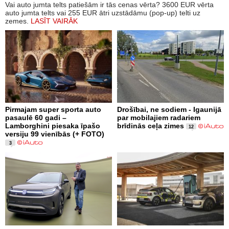
Vai auto jumta telts patiešām ir tās cenas vērta? 3600 EUR vērta
auto jumta telts vai 255 EUR ātri uzstādāmu (pop-up) telti uz
zemes.
LASĪT VAIRĀK
Pirmajam super sporta auto
Drošībai, ne sodiem - Igaunijā
pasaulē 60 gadi –
par mobilajiem radariem
Lamborghini piesaka īpašo
brīdinās ceļa zimes
12
versiju 99 vienībās (+ FOTO)
3