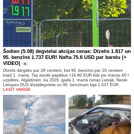
Šodien (5.08) degvielai akcijas cenas: Dīzelis 1.817 un
95. benzīns 1.737 EUR! Nafta 75.6 USD par barelu (+
VIDEO)
9
Dīzelis dārgāks par 28 centiem, bet 95. benzīns par 20 centiem
kopš 1. marta. Tas sanāk papildus +16.80 EUR klāt pie manas 60 l
uzpildes. Atgādinām, ka 2026. gada 1. martā cenas Latvijā, Neste
Lielupes DUS dīzeļdegvielai un 95. benzīnam bija 1.537 EUR.
LASĪT VAIRĀK