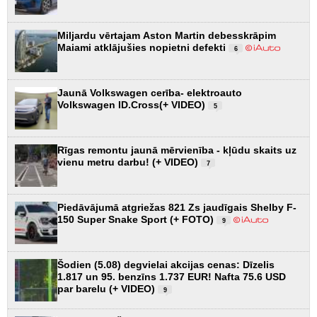
Miljardu vērtajam Aston Martin debesskrāpim
Maiami atklājušies nopietni defekti
6
Jaunā Volkswagen cerība- elektroauto
Volkswagen ID.Cross(+ VIDEO)
5
Rīgas remontu jaunā mērvienība - kļūdu skaits uz
vienu metru darbu! (+ VIDEO)
7
Piedāvājumā atgriežas 821 Zs jaudīgais Shelby F-
150 Super Snake Sport (+ FOTO)
9
Šodien (5.08) degvielai akcijas cenas: Dīzelis
1.817 un 95. benzīns 1.737 EUR! Nafta 75.6 USD
par barelu (+ VIDEO)
9