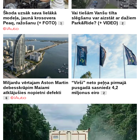
Škoda uzsāk sava lielākā
Vai tiešām Vanšu tilta
modeļa, jaunā krosovera
slēgšanu var aizstāt ar dažiem
Peaq, ražošanu (+ FOTO)
Park&Ride? (+ VIDEO)
1
2
Miljardu vērtajam Aston Martin
“Virši” neto peļņa pirmajā
debesskrāpim Maiami
pusgadā sasniedz 4,2
atklājušies nopietni defekti
miljonus eiro
2
6