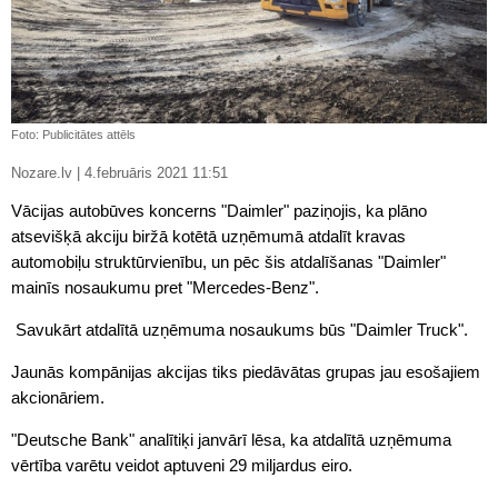
Foto: Publicitātes attēls
Nozare.lv | 4.februāris 2021 11:51
Vācijas autobūves koncerns "Daimler" paziņojis, ka plāno
atsevišķā akciju biržā kotētā uzņēmumā atdalīt kravas
automobiļu struktūrvienību, un pēc šis atdalīšanas "Daimler"
mainīs nosaukumu pret "Mercedes-Benz".
Savukārt atdalītā uzņēmuma nosaukums būs "Daimler Truck".
Jaunās kompānijas akcijas tiks piedāvātas grupas jau esošajiem
akcionāriem.
"Deutsche Bank" analītiķi janvārī lēsa, ka atdalītā uzņēmuma
vērtība varētu veidot aptuveni 29 miljardus eiro.