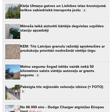
Kārļa Ulmaņa gatves un Lielirbes ielas krustojumā
ierīkos sabiedriskā transporta joslu
2
Mēneša laikā aizturēti kārtējie degvielas uzpildes
staciju apzadzēji
KEM: Trīs Latvijas granulu ražotāji apņēmušies ar
produkciju prioritāri nodrošināt vietējo tirgu
Melno segumu šogad ieklās vairāk nekā 50
kilometros valsts vietējo autoceļu ar grants
segumu
3
Pabeigta trīs reģionālo veloceļu izbūve (+ FOTO)
2
No 66 000 eiro - Dodge Charger atgriežas Eiropas
tirgū