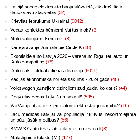
Latvijā sadeg elektroauto biroja stāvvietā, cik droši tie ir
daudzstāvu stāvvietās
(32)
Krievijas iebrukums Ukrainā!
(9042)
Vecas konfektes bērniem! Vai tas ir ok?
(3)
Moto salidojums Ķemeros
(8)
Kārtējā avārija Jūrmalā pie Circle K
(18)
Eksotiskie auto Latvijā 2026 – varenauto Rīgā, reti auto un
iAuto carspotting
(79)
iAuto čats - aktuālā dienas diskusija
(6011)
Vācijas ekonomiskā norieta sākums - 2024.gads
(48)
Volkswagen jaunajiem dzinējiem zūd jauda, ko darīt?
(44)
Degvielas cenas Latvijā un pasaulē
(535)
Vai Vācija atjaunos slēgto atomelektrostaciju darbību?
(16)
Lāču medības Latvijā! Vai populācija ir kļuvusi nekontrolējama
un būtu jāsāk medības?
(56)
BMW X7 auto tests, atsauksmes un iespaidi
(8)
Makslīgais intelekts (MI)
(177)