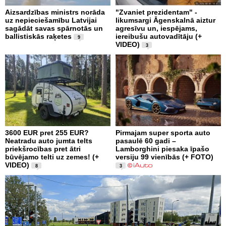
Aizsardzības ministrs norāda
"Zvaniet prezidentam" -
uz nepieciešamību Latvijai
likumsargi Āgenskalnā aiztur
sagādāt savas spārnotās un
agresīvu un, iespējams,
ballistiskās raķetes
iereibušu autovadītāju (+
9
VIDEO)
3
3600 EUR pret 255 EUR?
Pirmajam super sporta auto
Neatradu auto jumta telts
pasaulē 60 gadi –
priekšrocības pret ātri
Lamborghini piesaka īpašo
būvējamo telti uz zemes! (+
versiju 99 vienībās (+ FOTO)
VIDEO)
8
3