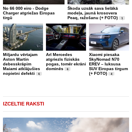
No 66 000 eiro - Dodge
Škoda uzsāk sava lielākā
2
Charger atgriežas Eiropas
modeļa, jaunā krosovera
K
tirgū
Peaq, ražošanu (+ FOTO)
B
1
p
Miljardu vērtajam
Arī Mercedes
Xiaomi piesaka
Aston Martin
atgriezīs fiziskās
SkyNomad N70
P
debesskrāpim
pogas, tomēr ekrāni
EREV – luksusa
s
Maiami atklājušies
dominēs
SUV Eiropas tirgum
p
6
nopietni defekti
(+ FOTO)
L
6
4
p
v
(
IZCELTIE RAKSTI