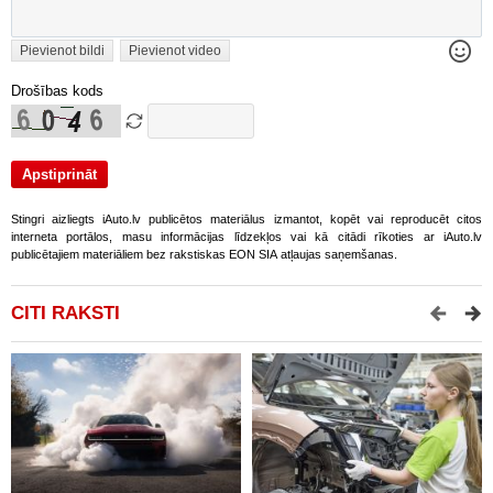
Pievienot bildi
Pievienot video
Drošības kods
Stingri aizliegts iAuto.lv publicētos materiālus izmantot, kopēt vai reproducēt citos
interneta portālos, masu informācijas līdzekļos vai kā citādi rīkoties ar iAuto.lv
publicētajiem materiāliem bez rakstiskas EON SIA atļaujas saņemšanas.
CITI RAKSTI