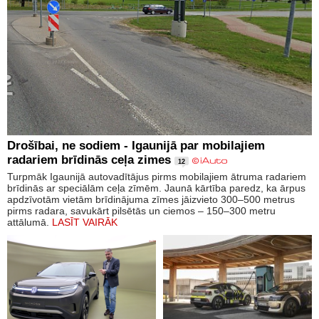
Drošībai, ne sodiem - Igaunijā par mobilajiem
radariem brīdinās ceļa zimes
12
Turpmāk Igaunijā autovadītājus pirms mobilajiem ātruma radariem
brīdinās ar speciālām ceļa zīmēm. Jaunā kārtība paredz, ka ārpus
apdzīvotām vietām brīdinājuma zīmes jāizvieto 300–500 metrus
pirms radara, savukārt pilsētās un ciemos – 150–300 metru
attālumā.
LASĪT VAIRĀK