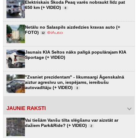
Elektriskais Škoda Peaq varēs nobraukt līdz pat
650 km (+ VIDEO)
8
Netālu no Salaspils aizdedzies kravas auto (+
FOTO)
12
Jaunais KIA Seltos nāks palīgā populārajam KIA
Sportage (+ VIDEO)
"Zvaniet prezidentam" - likumsargi Āgenskalnā
aiztur agresīvu un, iespējams, iereibušu
autovadītāju (+ VIDEO)
3
JAUNIE RAKSTI
Vai tiešām Vanšu tilta slēgšanu var aizstāt ar
dažiem Park&Ride? (+ VIDEO)
2