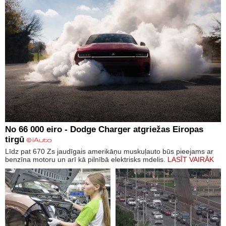
No 66 000 eiro - Dodge Charger atgriežas Eiropas
tirgū
Līdz pat 670 Zs jaudīgais amerikāņu muskuļauto būs pieejams ar
benzīna motoru un arī kā pilnībā elektrisks mdelis.
LASĪT VAIRĀK