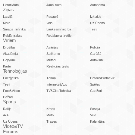
Lietoti Auto
Jauni Auto
Autonoma
Ziņas
Latvijā
Pasaulē
Izklaide
Moto
Velo
Uz Ūdens
Smagā Tehnika
Lauksaimniecība
Testi
Reklāmraksti
Redaktora Izvēle
Vīriem
Drošība
Avārijas
Policija
Akadēmija
Satiksme
Garāžā
Ceļojumi
Militāri
Autoklubi
Karte
Reakcijas tests
Tehnoloģijas
Enerģētika
Tālruņi
Datori&Portatīvie
Testi
Internets&App
Spēles
Foto&Video
TV&Cita Tehnika
Gadžeti
Dažādi
Sports
Rallijs
Kross
Šoseja
4x4
Moto
Velo
Uz Ūdens
Trases
Kalendārs
Video&TV
Forums