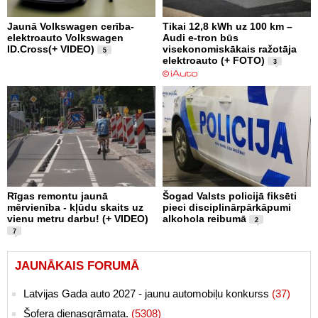
Jaunā Volkswagen cerība-
Tikai 12,8 kWh uz 100 km –
elektroauto Volkswagen
Audi e-tron būs
ID.Cross(+ VIDEO)
visekonomiskākais ražotāja
5
elektroauto (+ FOTO)
3
Rīgas remontu jaunā
Šogad Valsts policijā fiksēti
mērvienība - kļūdu skaits uz
pieci disciplinārpārkāpumi
vienu metru darbu! (+ VIDEO)
alkohola reibumā
2
7
JAUNĀKAIS FORUMĀ
Latvijas Gada auto 2027 - jaunu automobiļu konkurss
(37)
Šofera dienasgrāmata.
(5308)