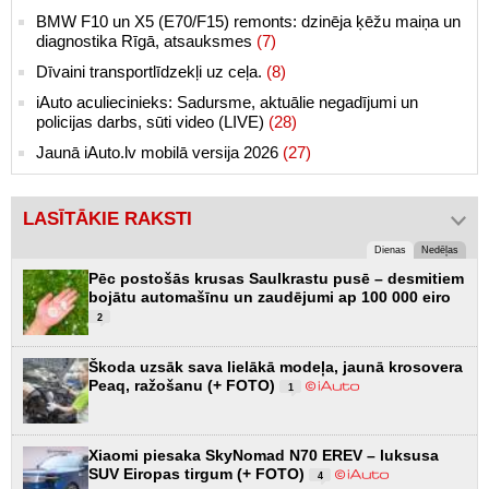
BMW F10 un X5 (E70/F15) remonts: dzinēja ķēžu maiņa un
diagnostika Rīgā, atsauksmes
(7)
Dīvaini transportlīdzekļi uz ceļa.
(8)
iAuto aculiecinieks: Sadursme, aktuālie negadījumi un
policijas darbs, sūti video (LIVE)
(28)
Jaunā iAuto.lv mobilā versija 2026
(27)
LASĪTĀKIE RAKSTI
Dienas
Nedēļas
Pēc postošās krusas Saulkrastu pusē – desmitiem
bojātu automašīnu un zaudējumi ap 100 000 eiro
2
Škoda uzsāk sava lielākā modeļa, jaunā krosovera
Peaq, ražošanu (+ FOTO)
1
Xiaomi piesaka SkyNomad N70 EREV – luksusa
SUV Eiropas tirgum (+ FOTO)
4