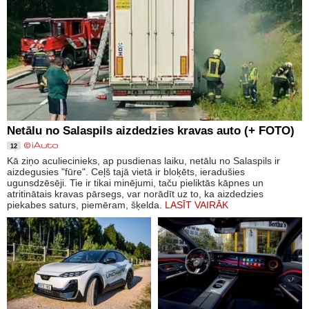
Netālu no Salaspils aizdedzies kravas auto (+ FOTO)
12
Kā ziņo aculiecinieks, ap pusdienas laiku, netālu no Salaspils ir
aizdegusies "fūre". Ceļš tajā vietā ir bloķēts, ieradušies
ugunsdzēsēji. Tie ir tikai minējumi, taču pieliktās kāpnes un
atritinātais kravas pārsegs, var norādīt uz to, ka aizdedzies
piekabes saturs, piemēram, šķelda.
LASĪT VAIRĀK