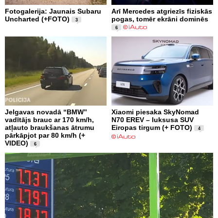
Fotogalerija: Jaunais Subaru
Arī Mercedes atgriezīs fiziskās
Uncharted (+FOTO)
pogas, tomēr ekrāni dominēs
3
6
Jelgavas novadā “BMW”
Xiaomi piesaka SkyNomad
vadītājs brauc ar 170 km/h,
N70 EREV – luksusa SUV
atļauto braukšanas ātrumu
Eiropas tirgum (+ FOTO)
4
pārkāpjot par 80 km/h (+
VIDEO)
6