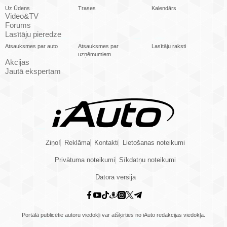
Uz Ūdens
Trases
Kalendārs
Video&TV
Forums
Lasītāju pieredze
Atsauksmes par auto
Atsauksmes par
Lasītāju raksti
uzņēmumiem
Akcijas
Jautā ekspertam
Ziņo!
Reklāma
Kontakti
Lietošanas noteikumi
Privātuma noteikumi
Sīkdatņu noteikumi
Datora versija
Portālā publicētie autoru viedokļi var atšķirties no iAuto redakcijas viedokļa.