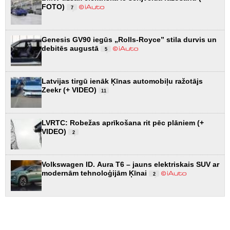
FOTO)
7
Genesis GV90 iegūs „Rolls-Royce” stila durvis un
debitēs augustā
5
Latvijas tirgū ienāk Ķīnas automobiļu ražotājs
Zeekr (+ VIDEO)
11
LVRTC: Robežas aprīkošana rit pēc plāniem (+
VIDEO)
2
Volkswagen ID. Aura T6 – jauns elektriskais SUV ar
modernām tehnoloģijām Ķīnai
2