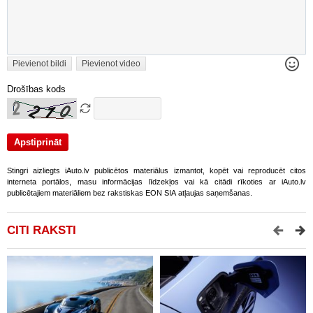
Pievienot bildi
Pievienot video
Drošības kods
Stingri aizliegts iAuto.lv publicētos materiālus izmantot, kopēt vai reproducēt citos
interneta portālos, masu informācijas līdzekļos vai kā citādi rīkoties ar iAuto.lv
publicētajiem materiāliem bez rakstiskas EON SIA atļaujas saņemšanas.
CITI RAKSTI