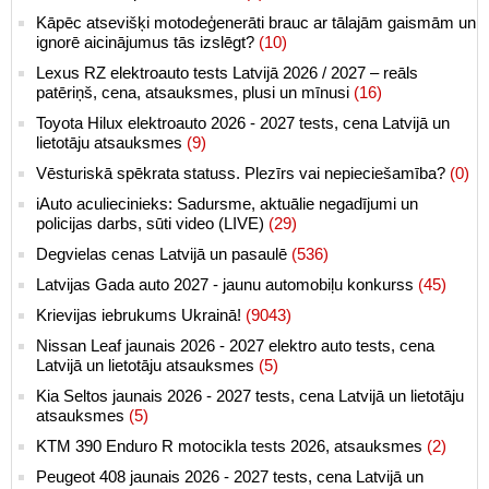
Kāpēc atsevišķi motodeģenerāti brauc ar tālajām gaismām un
ignorē aicinājumus tās izslēgt?
(10)
Lexus RZ elektroauto tests Latvijā 2026 / 2027 – reāls
patēriņš, cena, atsauksmes, plusi un mīnusi
(16)
Toyota Hilux elektroauto 2026 - 2027 tests, cena Latvijā un
lietotāju atsauksmes
(9)
Vēsturiskā spēkrata statuss. Plezīrs vai nepieciešamība?
(0)
iAuto aculiecinieks: Sadursme, aktuālie negadījumi un
policijas darbs, sūti video (LIVE)
(29)
Degvielas cenas Latvijā un pasaulē
(536)
Latvijas Gada auto 2027 - jaunu automobiļu konkurss
(45)
Krievijas iebrukums Ukrainā!
(9043)
Nissan Leaf jaunais 2026 - 2027 elektro auto tests, cena
Latvijā un lietotāju atsauksmes
(5)
Kia Seltos jaunais 2026 - 2027 tests, cena Latvijā un lietotāju
atsauksmes
(5)
KTM 390 Enduro R motocikla tests 2026, atsauksmes
(2)
Peugeot 408 jaunais 2026 - 2027 tests, cena Latvijā un