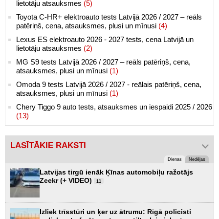
lietotāju atsauksmes
(5)
Toyota C-HR+ elektroauto tests Latvijā 2026 / 2027 – reāls
patēriņš, cena, atsauksmes, plusi un mīnusi
(4)
Lexus ES elektroauto 2026 - 2027 tests, cena Latvijā un
lietotāju atsauksmes
(2)
MG S9 tests Latvijā 2026 / 2027 – reāls patēriņš, cena,
atsauksmes, plusi un mīnusi
(1)
Omoda 9 tests Latvijā 2026 / 2027 - reālais patēriņš, cena,
atsauksmes, plusi un mīnusi
(1)
Chery Tiggo 9 auto tests, atsauksmes un iespaidi 2025 / 2026
(13)
LASĪTĀKIE RAKSTI
Dienas
Nedēļas
Latvijas tirgū ienāk Ķīnas automobiļu ražotājs
Zeekr (+ VIDEO)
11
Izliek trīsstūri un ķer uz ātrumu: Rīgā policisti