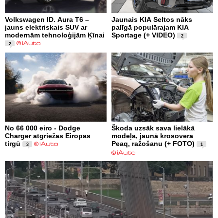
Volkswagen ID. Aura T6 –
Jaunais KIA Seltos nāks
jauns elektriskais SUV ar
palīgā populārajam KIA
modernām tehnoloģijām Ķīnai
Sportage (+ VIDEO)
2
2
No 66 000 eiro - Dodge
Škoda uzsāk sava lielākā
Charger atgriežas Eiropas
modeļa, jaunā krosovera
tirgū
Peaq, ražošanu (+ FOTO)
3
1