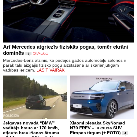
Arī Mercedes atgriezīs fiziskās pogas, tomēr ekrāni
dominēs
6
Mercedes-Benz atzinis, ka pēdējos gados automobiļu salonos ir
pārāk tālu aizgājis fizisko pogu aizstāšanā ar skārienjutīgām
vadības ierīcēm.
LASĪT VAIRĀK
Jelgavas novadā “BMW”
Xiaomi piesaka SkyNomad
vadītājs brauc ar 170 km/h,
N70 EREV – luksusa SUV
atļauto braukšanas ātrumu
Eiropas tirgum (+ FOTO)
4