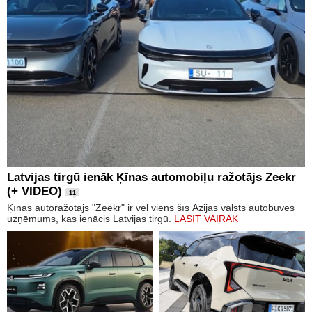
Latvijas tirgū ienāk Ķīnas automobiļu ražotājs Zeekr
(+ VIDEO)
11
Ķīnas autoražotājs "Zeekr" ir vēl viens šīs Āzijas valsts autobūves
uzņēmums, kas ienācis Latvijas tirgū.
LASĪT VAIRĀK