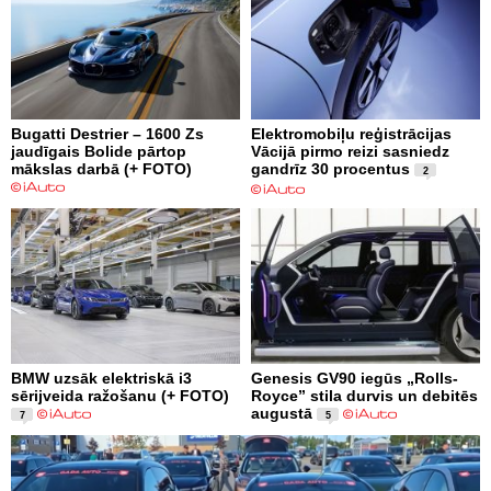
Bugatti Destrier – 1600 Zs
Elektromobiļu reģistrācijas
jaudīgais Bolide pārtop
Vācijā pirmo reizi sasniedz
mākslas darbā (+ FOTO)
gandrīz 30 procentus
2
BMW uzsāk elektriskā i3
Genesis GV90 iegūs „Rolls-
sērijveida ražošanu (+ FOTO)
Royce” stila durvis un debitēs
augustā
7
5