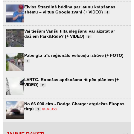
Elviss Strazdiņš brīdina par jaunu krāpšanas
shēmu – viltus Google zvani (+ VIDEO)
4
Vai tiešām Vanšu tilta slēgšanu var aizstāt ar
dažiem Park&Ride? (+ VIDEO)
9
Pabeigta trīs reģionālo veloceļu izbūve (+ FOTO)
7
LVRTC: Robežas aprīkošana rit pēc plāniem (+
VIDEO)
2
No 66 000 eiro - Dodge Charger atgriežas Eiropas
tirgū
3