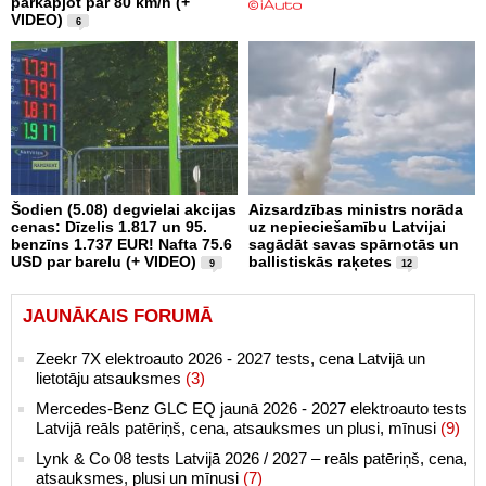
pārkāpjot par 80 km/h (+
VIDEO)
6
Šodien (5.08) degvielai akcijas
Aizsardzības ministrs norāda
cenas: Dīzelis 1.817 un 95.
uz nepieciešamību Latvijai
benzīns 1.737 EUR! Nafta 75.6
sagādāt savas spārnotās un
USD par barelu (+ VIDEO)
ballistiskās raķetes
9
12
JAUNĀKAIS FORUMĀ
Zeekr 7X elektroauto 2026 - 2027 tests, cena Latvijā un
lietotāju atsauksmes
(3)
Mercedes-Benz GLC EQ jaunā 2026 - 2027 elektroauto tests
Latvijā reāls patēriņš, cena, atsauksmes un plusi, mīnusi
(9)
Lynk & Co 08 tests Latvijā 2026 / 2027 – reāls patēriņš, cena,
atsauksmes, plusi un mīnusi
(7)