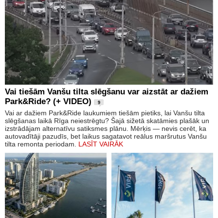
Vai tiešām Vanšu tilta slēgšanu var aizstāt ar dažiem
Park&Ride? (+ VIDEO)
9
Vai ar dažiem Park&Ride laukumiem tiešām pietiks, lai Vanšu tilta
slēgšanas laikā Rīga neiestrēgtu? Šajā sižetā skatāmies plašāk un
izstrādājam alternatīvu satiksmes plānu. Mērķis — nevis cerēt, ka
autovadītāji pazudīs, bet laikus sagatavot reālus maršrutus Vanšu
tilta remonta periodam.
LASĪT VAIRĀK