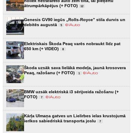
noliek netrafarēto auto zem tilta, lai pieķertu
ātrumpārkāpējus (+ FOTO)
12
Genesis GV90 iegūs „Rolls-Royce” stila durvis un
debitēs augustā
5
Elektriskais Škoda Peaq varēs nobraukt līdz pat
650 km (+ VIDEO)
8
Škoda uzsāk sava lielākā modeļa, jaunā krosovera
Peaq, ražošanu (+ FOTO)
1
BMW uzsāk elektriskā i3 sērijveida ražošanu (+
FOTO)
7
Kārļa Ulmaņa gatves un Lielirbes ielas krustojumā
ierīkos sabiedriskā transporta joslu
7