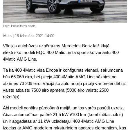
Foto: Publicitātes attēls
iAuto | 18.februāris 2021 14:00
Vācijas autobūves uzņēmums Mercedes-Benz laiž klajā
elektrisko modeli EQC 400 Matic un tā sportisko variantu 400
4Matic AMG Line.
Tā kā 400 4Matic visā Eiropā ir konfigurēts vienādi, sākumcena
būs 66 069 eiro, bet pieeja 400 4Matic AMG Line sāksies no
atzīmes 73 209 eiro. Vācijā šo automobiļu pircēji var pretendēt uz
valsts atbalstu 7500 eiro apmērā (5000 eiro valsts; 2500
ražotājs).
Abi modeļi nonāks pārdošanā maijā, un tos varēs pasūtīt uzreiz.
Abas automašīnas patērē 21,5 kWh/100 km (kombinētais cikls)
un ir apgādātas ar 11 kW uzlādētāju. 400 4Matic AMG Line
izceļas ar AMG modeļiem raksturīgiem apdares elementiem, kas