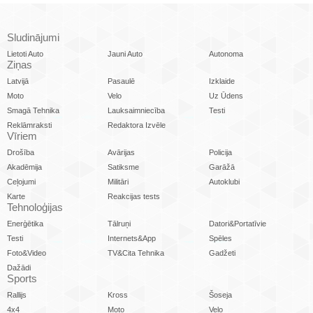
Sludinājumi
Lietoti Auto
Jauni Auto
Autonoma
Ziņas
Latvijā
Pasaulē
Izklaide
Moto
Velo
Uz Ūdens
Smagā Tehnika
Lauksaimniecība
Testi
Reklāmraksti
Redaktora Izvēle
Vīriem
Drošība
Avārijas
Policija
Akadēmija
Satiksme
Garāžā
Ceļojumi
Militāri
Autoklubi
Karte
Reakcijas tests
Tehnoloģijas
Enerģētika
Tālruņi
Datori&Portatīvie
Testi
Internets&App
Spēles
Foto&Video
TV&Cita Tehnika
Gadžeti
Dažādi
Sports
Rallijs
Kross
Šoseja
4x4
Moto
Velo