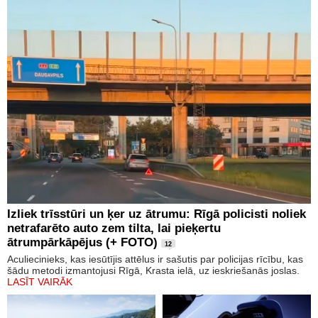
Izliek trīsstūri un ķer uz ātrumu: Rīgā policisti noliek
netrafarēto auto zem tilta, lai pieķertu
ātrumpārkāpējus (+ FOTO)
12
Aculiecinieks, kas iesūtījis attēlus ir sašutis par policijas rīcību, kas
šādu metodi izmantojusi Rīgā, Krasta ielā, uz ieskriešanās joslas.
LASĪT VAIRĀK