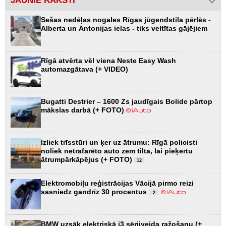
JAUNIE RAKSTI
Sešas nedēļas nogales Rīgas jūgendstila pērlēs -
Alberta un Antonijas ielas - tiks veltītas gājējiem
Rīgā atvērta vēl viena Neste Easy Wash
automazgātava (+ VIDEO)
Bugatti Destrier – 1600 Zs jaudīgais Bolide pārtop
mākslas darbā (+ FOTO)
Izliek trīsstūri un ķer uz ātrumu: Rīgā policisti
noliek netrafarēto auto zem tilta, lai pieķertu
ātrumpārkāpējus (+ FOTO)
12
Elektromobiļu reģistrācijas Vācijā pirmo reizi
sasniedz gandrīz 30 procentus
2
BMW uzsāk elektriskā i3 sērijveida ražošanu (+