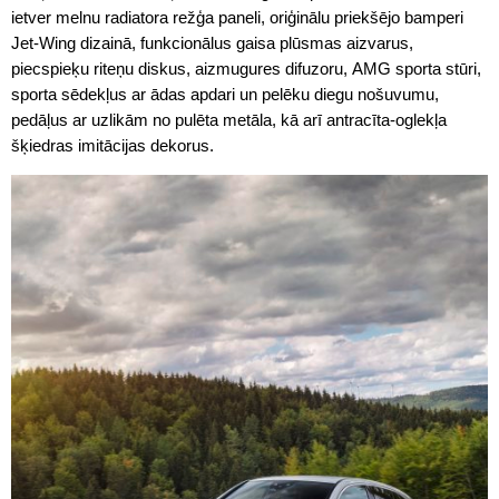
ietver melnu radiatora režģa paneli, oriģinālu priekšējo bamperi
Jet-Wing dizainā, funkcionālus gaisa plūsmas aizvarus,
piecspieķu riteņu diskus, aizmugures difuzoru, AMG sporta stūri,
sporta sēdekļus ar ādas apdari un pelēku diegu nošuvumu,
pedāļus ar uzlikām no pulēta metāla, kā arī antracīta-oglekļa
šķiedras imitācijas dekorus.