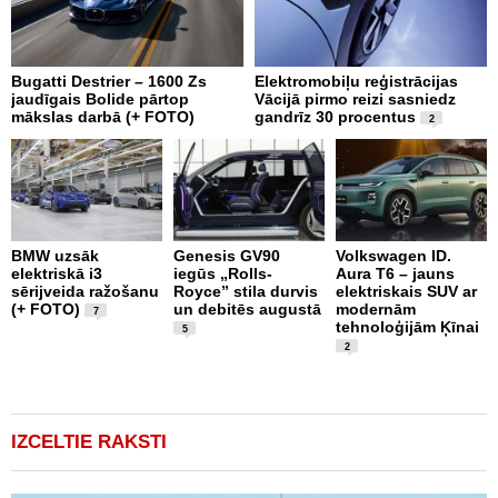
Bugatti Destrier – 1600 Zs
Elektromobiļu reģistrācijas
N
jaudīgais Bolide pārtop
Vācijā pirmo reizi sasniedz
C
mākslas darbā (+ FOTO)
gandrīz 30 procentus
t
2
BMW uzsāk
Genesis GV90
Volkswagen ID.
M
elektriskā i3
iegūs „Rolls-
Aura T6 – jauns
A
sērijveida ražošanu
Royce” stila durvis
elektriskais SUV ar
d
(+ FOTO)
un debitēs augustā
modernām
M
7
tehnoloģijām Ķīnai
n
5
2
IZCELTIE RAKSTI