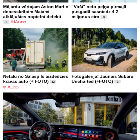
Miljardu vērtajam Aston Martin
“Virši” neto peļņa pirmajā
debesskrāpim Maiami
pusgadā sasniedz 4,2
atklājušies nopietni defekti
miljonus eiro
3
6
Netālu no Salaspils aizdedzies
Fotogalerija: Jaunais Subaru
kravas auto (+ FOTO)
Uncharted (+FOTO)
12
3