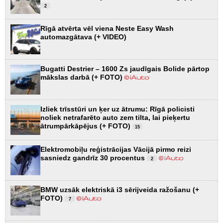
2
Rīgā atvērta vēl viena Neste Easy Wash
automazgātava (+ VIDEO)
Bugatti Destrier – 1600 Zs jaudīgais Bolide pārtop
mākslas darbā (+ FOTO)
Izliek trīsstūri un ķer uz ātrumu: Rīgā policisti
noliek netrafarēto auto zem tilta, lai pieķertu
ātrumpārkāpējus (+ FOTO)
15
Elektromobiļu reģistrācijas Vācijā pirmo reizi
sasniedz gandrīz 30 procentus
2
BMW uzsāk elektriskā i3 sērijveida ražošanu (+
FOTO)
7