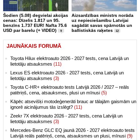
Šodien (5.08) degvielai akcijas
Aizsardzības ministrs norāda
cenas: Dīzelis 1.817 un 95.
uz nepieciešamību Latvijai
benzīns 1.737 EUR! Nafta 75.6
sagādāt savas spārnotās un
USD par barelu (+ VIDEO)
ballistiskās raķetes
9
12
JAUNĀKAIS FORUMĀ
Toyota Hilux elektroauto 2026 - 2027 tests, cena Latvijā un
lietotāju atsauksmes
(11)
Lexus ES elektroauto 2026 - 2027 tests, cena Latvijā un
lietotāju atsauksmes
(3)
Toyota C-HR+ elektroauto tests Latvijā 2026 / 2027 – reāls
patēriņš, cena, atsauksmes, plusi un mīnusi
(5)
Kāpēc atsevišķi motodeģenerāti brauc ar tālajām gaismām un
ignorē aicinājumus tās izslēgt?
(11)
Zeekr 7X elektroauto 2026 - 2027 tests, cena Latvijā un
lietotāju atsauksmes
(3)
Mercedes-Benz GLC EQ jaunā 2026 - 2027 elektroauto tests
Latvijā reāls patēriņš, cena, atsauksmes un plusi, mīnusi
(9)