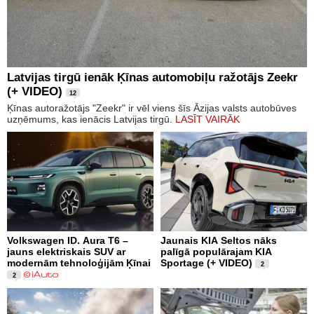
Latvijas tirgū ienāk Ķīnas automobiļu ražotājs Zeekr
(+ VIDEO)
12
Ķīnas autoražotājs "Zeekr" ir vēl viens šīs Āzijas valsts autobūves
uzņēmums, kas ienācis Latvijas tirgū.
LASĪT VAIRĀK
Volkswagen ID. Aura T6 –
Jaunais KIA Seltos nāks
jauns elektriskais SUV ar
palīgā populārajam KIA
modernām tehnoloģijām Ķīnai
Sportage (+ VIDEO)
2
2