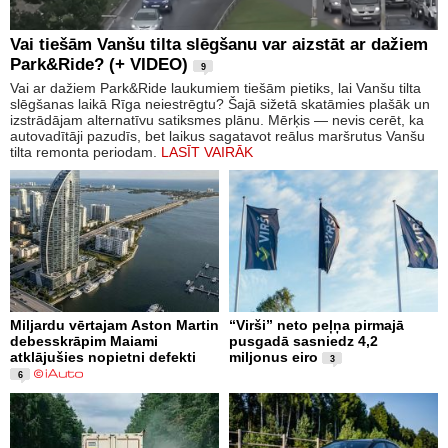
Vai tiešām Vanšu tilta slēgšanu var aizstāt ar dažiem
Park&Ride? (+ VIDEO)
9
Vai ar dažiem Park&Ride laukumiem tiešām pietiks, lai Vanšu tilta
slēgšanas laikā Rīga neiestrēgtu? Šajā sižetā skatāmies plašāk un
izstrādājam alternatīvu satiksmes plānu. Mērķis — nevis cerēt, ka
autovadītāji pazudīs, bet laikus sagatavot reālus maršrutus Vanšu
tilta remonta periodam.
LASĪT VAIRĀK
Miljardu vērtajam Aston Martin
“Virši” neto peļņa pirmajā
debesskrāpim Maiami
pusgadā sasniedz 4,2
atklājušies nopietni defekti
miljonus eiro
3
6