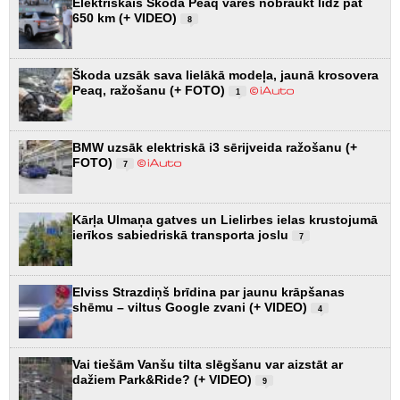
Elektriskais Škoda Peaq varēs nobraukt līdz pat
650 km (+ VIDEO)
8
Škoda uzsāk sava lielākā modeļa, jaunā krosovera
Peaq, ražošanu (+ FOTO)
1
BMW uzsāk elektriskā i3 sērijveida ražošanu (+
FOTO)
7
Kārļa Ulmaņa gatves un Lielirbes ielas krustojumā
ierīkos sabiedriskā transporta joslu
7
Elviss Strazdiņš brīdina par jaunu krāpšanas
shēmu – viltus Google zvani (+ VIDEO)
4
Vai tiešām Vanšu tilta slēgšanu var aizstāt ar
dažiem Park&Ride? (+ VIDEO)
9