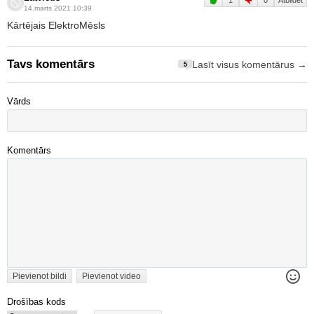
1
0
Atbildēt
14.marts 2021 10:39
Kārtējais ElektroMēsls
Tavs komentārs
Lasīt visus komentārus →
5
Vārds
Komentārs
Pievienot bildi
Pievienot video
Drošības kods