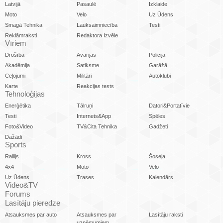
Latvijā
Pasaulē
Izklaide
Moto
Velo
Uz Ūdens
Smagā Tehnika
Lauksaimniecība
Testi
Reklāmraksti
Redaktora Izvēle
Vīriem
Drošība
Avārijas
Policija
Akadēmija
Satiksme
Garāžā
Ceļojumi
Militāri
Autoklubi
Karte
Reakcijas tests
Tehnoloģijas
Enerģētika
Tālruņi
Datori&Portatīvie
Testi
Internets&App
Spēles
Foto&Video
TV&Cita Tehnika
Gadžeti
Dažādi
Sports
Rallijs
Kross
Šoseja
4x4
Moto
Velo
Uz Ūdens
Trases
Kalendārs
Video&TV
Forums
Lasītāju pieredze
Atsauksmes par auto
Atsauksmes par
Lasītāju raksti
uzņēmumiem