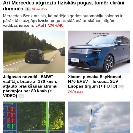
Arī Mercedes atgriezīs fiziskās pogas, tomēr ekrāni
dominēs
6
Mercedes-Benz atzinis, ka pēdējos gados automobiļu salonos ir
pārāk tālu aizgājis fizisko pogu aizstāšanā ar skārienjutīgām
vadības ierīcēm.
LASĪT VAIRĀK
Jelgavas novadā “BMW”
Xiaomi piesaka SkyNomad
vadītājs brauc ar 170 km/h,
N70 EREV – luksusa SUV
atļauto braukšanas ātrumu
Eiropas tirgum (+ FOTO)
4
pārkāpjot par 80 km/h (+
VIDEO)
6