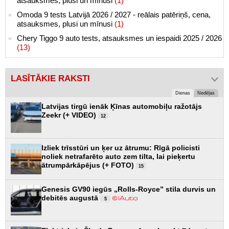
atsauksmes, plusi un mīnusi
(1)
Omoda 9 tests Latvijā 2026 / 2027 - reālais patēriņš, cena,
atsauksmes, plusi un mīnusi
(1)
Chery Tiggo 9 auto tests, atsauksmes un iespaidi 2025 / 2026
(13)
LASĪTĀKIE RAKSTI
Dienas
Nedēļas
Latvijas tirgū ienāk Ķīnas automobiļu ražotājs
Zeekr (+ VIDEO)
12
Izliek trīsstūri un ķer uz ātrumu: Rīgā policisti
noliek netrafarēto auto zem tilta, lai pieķertu
ātrumpārkāpējus (+ FOTO)
15
Genesis GV90 iegūs „Rolls-Royce” stila durvis un
debitēs augustā
5