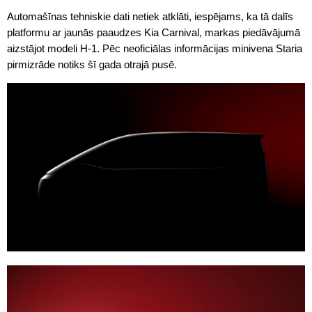
Automašīnas tehniskie dati netiek atklāti, iespējams, ka tā dalīs
platformu ar jaunās paaudzes Kia Carnival, markas piedāvājumā
aizstājot modeli H-1. Pēc neoficiālas informācijas minivena Staria
pirmizrāde notiks šī gada otrajā pusē.