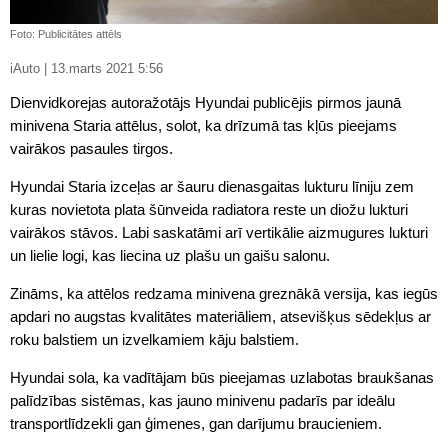
Foto: Publicitātes attēls
iAuto | 13.marts 2021 5:56
Dienvidkorejas autoražotājs Hyundai publicējis pirmos jaunā
minivena Staria attēlus, solot, ka drīzumā tas kļūs pieejams
vairākos pasaules tirgos.
Hyundai Staria izceļas ar šauru dienasgaitas lukturu līniju zem
kuras novietota plata šūnveida radiatora reste un diožu lukturi
vairākos stāvos. Labi saskatāmi arī vertikālie aizmugures lukturi
un lielie logi, kas liecina uz plašu un gaišu salonu.
Zināms, ka attēlos redzama minivena greznākā versija, kas iegūs
apdari no augstas kvalitātes materiāliem, atsevišķus sēdekļus ar
roku balstiem un izvelkamiem kāju balstiem.
Hyundai sola, ka vadītājam būs pieejamas uzlabotas braukšanas
palīdzības sistēmas, kas jauno minivenu padarīs par ideālu
transportlīdzekli gan ģimenes, gan darījumu braucieniem.