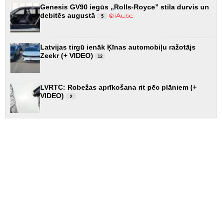
Genesis GV90 iegūs „Rolls-Royce” stila durvis un
debitēs augustā
5
Latvijas tirgū ienāk Ķīnas automobiļu ražotājs
Zeekr (+ VIDEO)
12
LVRTC: Robežas aprīkošana rit pēc plāniem (+
VIDEO)
2