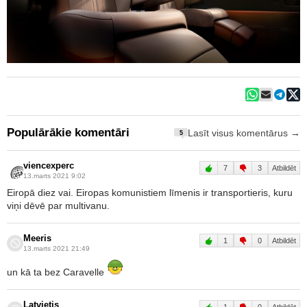
Populārākie komentāri
Lasīt visus komentārus →
5
viencexperc
7
3
Atbildēt
13.marts 2021 9:02
Eiropā diez vai. Eiropas komunistiem līmenis ir transportieris, kuru
viņi dēvē par multivanu.
Meeris
1
0
Atbildēt
13.marts 2021 21:49
un kā ta bez Caravelle
Latvietis