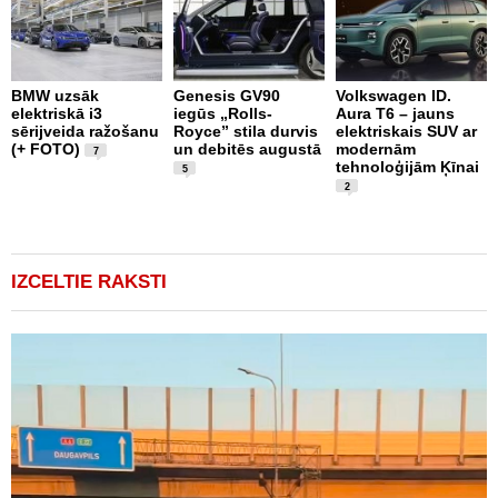
BMW uzsāk
Genesis GV90
Volkswagen ID.
M
elektriskā i3
iegūs „Rolls-
Aura T6 – jauns
A
sērijveida ražošanu
Royce” stila durvis
elektriskais SUV ar
d
(+ FOTO)
un debitēs augustā
modernām
M
7
tehnoloģijām Ķīnai
n
5
2
IZCELTIE RAKSTI