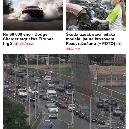
No 66 000 eiro - Dodge
Škoda uzsāk sava lielākā
Charger atgriežas Eiropas
modeļa, jaunā krosovera
tirgū
Peaq, ražošanu (+ FOTO)
3
1