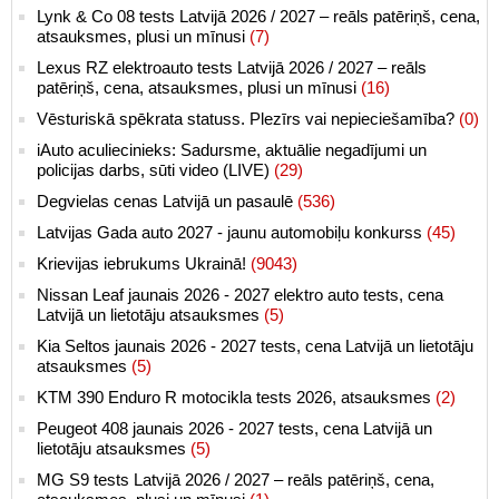
Lynk & Co 08 tests Latvijā 2026 / 2027 – reāls patēriņš, cena,
atsauksmes, plusi un mīnusi
(7)
Lexus RZ elektroauto tests Latvijā 2026 / 2027 – reāls
patēriņš, cena, atsauksmes, plusi un mīnusi
(16)
Vēsturiskā spēkrata statuss. Plezīrs vai nepieciešamība?
(0)
iAuto aculiecinieks: Sadursme, aktuālie negadījumi un
policijas darbs, sūti video (LIVE)
(29)
Degvielas cenas Latvijā un pasaulē
(536)
Latvijas Gada auto 2027 - jaunu automobiļu konkurss
(45)
Krievijas iebrukums Ukrainā!
(9043)
Nissan Leaf jaunais 2026 - 2027 elektro auto tests, cena
Latvijā un lietotāju atsauksmes
(5)
Kia Seltos jaunais 2026 - 2027 tests, cena Latvijā un lietotāju
atsauksmes
(5)
KTM 390 Enduro R motocikla tests 2026, atsauksmes
(2)
Peugeot 408 jaunais 2026 - 2027 tests, cena Latvijā un
lietotāju atsauksmes
(5)
MG S9 tests Latvijā 2026 / 2027 – reāls patēriņš, cena,