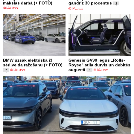
mākslas darbā (+ FOTO)
gandrīz 30 procentus
2
BMW uzsāk elektriskā i3
Genesis GV90 iegūs „Rolls-
sērijveida ražošanu (+ FOTO)
Royce” stila durvis un debitēs
augustā
7
5