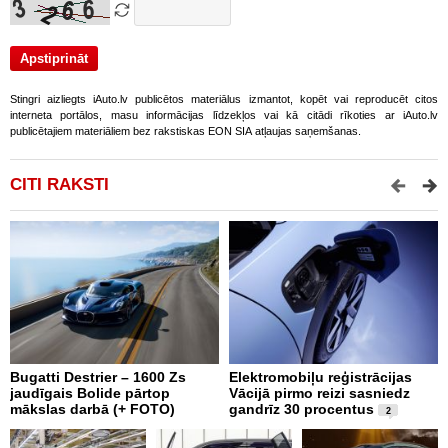
Stingri aizliegts iAuto.lv publicētos materiālus izmantot, kopēt vai reproducēt citos
interneta portālos, masu informācijas līdzekļos vai kā citādi rīkoties ar iAuto.lv
publicētajiem materiāliem bez rakstiskas EON SIA atļaujas saņemšanas.
CITI RAKSTI
Bugatti Destrier – 1600 Zs
Elektromobiļu reģistrācijas
N
jaudīgais Bolide pārtop
Vācijā pirmo reizi sasniedz
C
mākslas darbā (+ FOTO)
gandrīz 30 procentus
t
2