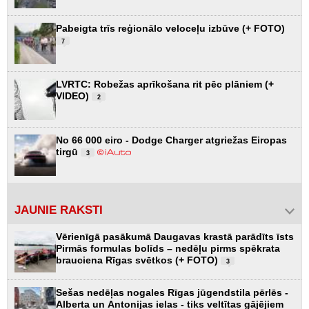
Pabeigta trīs reģionālo veloceļu izbūve (+ FOTO)
7
LVRTC: Robežas aprīkošana rit pēc plāniem (+
VIDEO)
2
No 66 000 eiro - Dodge Charger atgriežas Eiropas
tirgū
3
JAUNIE RAKSTI
Vērienīgā pasākumā Daugavas krastā parādīts īsts
Pirmās formulas bolīds – nedēļu pirms spēkrata
brauciena Rīgas svētkos (+ FOTO)
3
Sešas nedēļas nogales Rīgas jūgendstila pērlēs -
Alberta un Antonijas ielas - tiks veltītas gājējiem