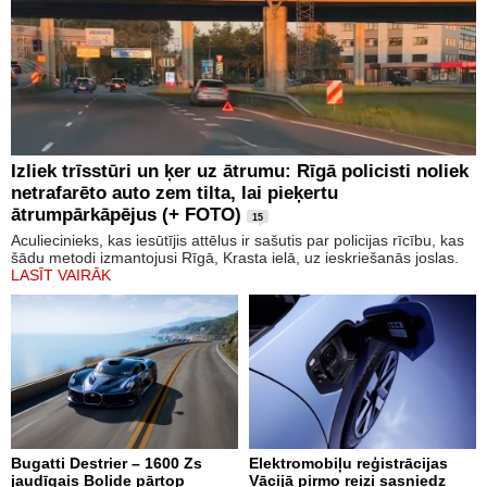
Izliek trīsstūri un ķer uz ātrumu: Rīgā policisti noliek
netrafarēto auto zem tilta, lai pieķertu
ātrumpārkāpējus (+ FOTO)
15
Aculiecinieks, kas iesūtījis attēlus ir sašutis par policijas rīcību, kas
šādu metodi izmantojusi Rīgā, Krasta ielā, uz ieskriešanās joslas.
LASĪT VAIRĀK
Bugatti Destrier – 1600 Zs
Elektromobiļu reģistrācijas
jaudīgais Bolide pārtop
Vācijā pirmo reizi sasniedz