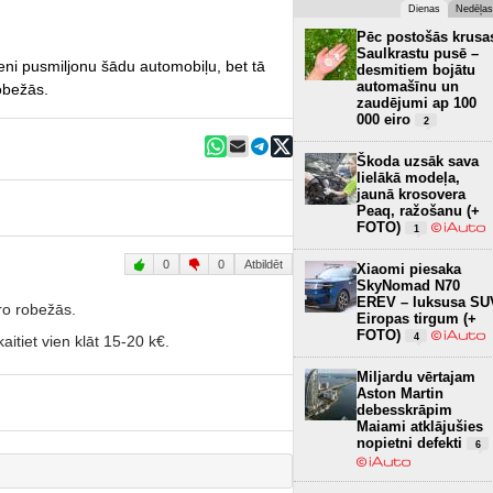
Dienas
Nedēļas
Pēc postošās krusa
Saulkrastu pusē –
eni pusmiljonu šādu automobiļu, bet tā
desmitiem bojātu
automašīnu un
obežās.
zaudējumi ap 100
000 eiro
2
Škoda uzsāk sava
lielākā modeļa,
jaunā krosovera
Peaq, ražošanu (+
FOTO)
1
0
0
Atbildēt
Xiaomi piesaka
SkyNomad N70
EREV – luksusa SU
iro robežās.
Eiropas tirgum (+
FOTO)
4
aitiet vien klāt 15-20 k€.
Miljardu vērtajam
Aston Martin
debesskrāpim
Maiami atklājušies
nopietni defekti
6