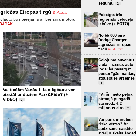
segumu
2
griežas Eiropas tirgū
Pabeigta trīs
kuļauto būs pieejams ar benzīna motoru
reģionālo veloceļu
izbūve (+ FOTO)
VAIRĀK
No 66 000 eiro -
Dodge Charger
atgriežas Eiropas
tirgū
Ceļojuma suvenīru
vietā – izsists auto
logs: kā pasargāt
personīgās mantas,
atpūšoties ārzemēs
1
Vai tiešām Vanšu tilta slēgšanu var
aizstāt ar dažiem Park&Ride? (+
“Virši” neto peļņa
pirmajā pusgadā
VIDEO)
1
sasniedz 4,2
miljonus eiro
2
Vai pāris minūtes ir
riska vērtas? Ar
apdzīšanu saistīto
avāriju skaits šogad