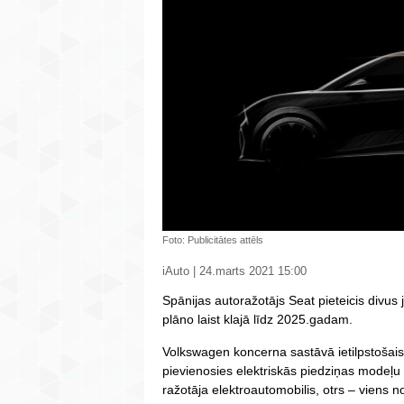
Foto: Publicitātes attēls
iAuto | 24.marts 2021 15:00
Spānijas autoražotājs Seat pieteicis divus
plāno laist klajā līdz 2025.gadam.
Volkswagen koncerna sastāvā ietilpstošais
pievienosies elektriskās piedziņas modeļu
ražotāja elektroautomobilis, otrs – viens no