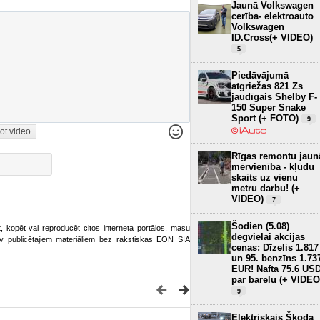
Jaunā Volkswagen
cerība- elektroauto
Volkswagen
ID.Cross(+ VIDEO)
5
Piedāvājumā
atgriežas 821 Zs
jaudīgais Shelby F-
150 Super Snake
Sport (+ FOTO)
9
ot video
Rīgas remontu jaun
mērvienība - kļūdu
skaits uz vienu
metru darbu! (+
VIDEO)
7
Šodien (5.08)
ot, kopēt vai reproducēt citos interneta portālos, masu
degvielai akcijas
o.lv publicētajiem materiāliem bez rakstiskas EON SIA
cenas: Dīzelis 1.817
un 95. benzīns 1.73
EUR! Nafta 75.6 US
par barelu (+ VIDEO
9
Elektriskais Škoda