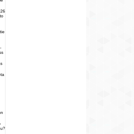
026
to
tie
-
ss
as
eta
un
o
bu?