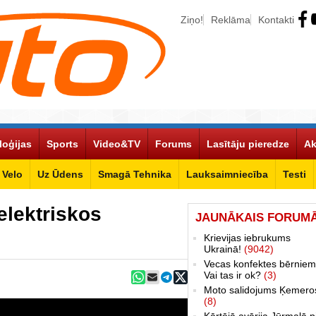
Ziņo!
Reklāma
Kontakti
loģijas
Sports
Video&TV
Forums
Lasītāju pieredze
Ak
Velo
Uz Ūdens
Smagā Tehnika
Lauksaimniecība
Testi
elektriskos
JAUNĀKAIS FORUM
Krievijas iebrukums
Ukrainā!
(9042)
Vecas konfektes bērniem
Vai tas ir ok?
(3)
Moto salidojums Ķemero
(8)
Kārtējā avārija Jūrmalā p