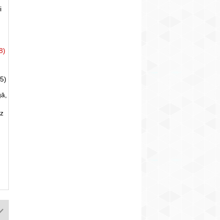
i
8)
5)
gā,
uz