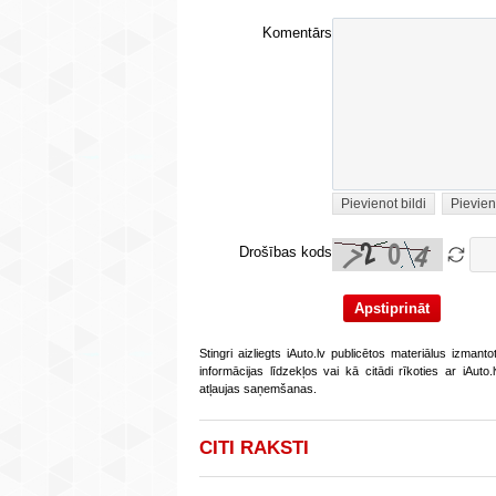
Komentārs
Pievienot bildi
Pievien
Drošības kods
Stingri aizliegts iAuto.lv publicētos materiālus izmant
informācijas līdzekļos vai kā citādi rīkoties ar iAut
atļaujas saņemšanas.
CITI RAKSTI