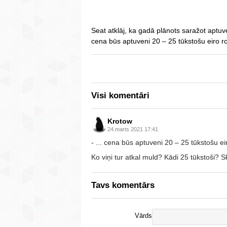
Seat atklāj, ka gadā plānots saražot aptuv
cena būs aptuveni 20 – 25 tūkstošu eiro r
Visi komentāri
Krotow
24.marts 2021 17:41
- ... cena būs aptuveni 20 – 25 tūkstošu e
Ko viņi tur atkal muld? Kādi 25 tūkstoši? Sk
Tavs komentārs
Vārds