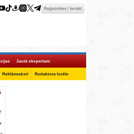
Reģistrēties / Ienākt
cijas
Jautā ekspertam
Reklāmraksti
Redaktora Izvēle
Ā
!
s
ie