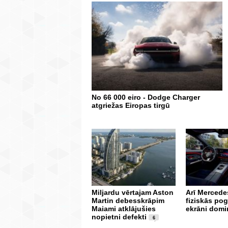
No 66 000 eiro - Dodge Charger
atgriežas Eiropas tirgū
Miljardu vērtajam Aston
Arī Mercedes
Martin debesskrāpim
fiziskās po
Maiami atklājušies
ekrāni domi
nopietni defekti
6