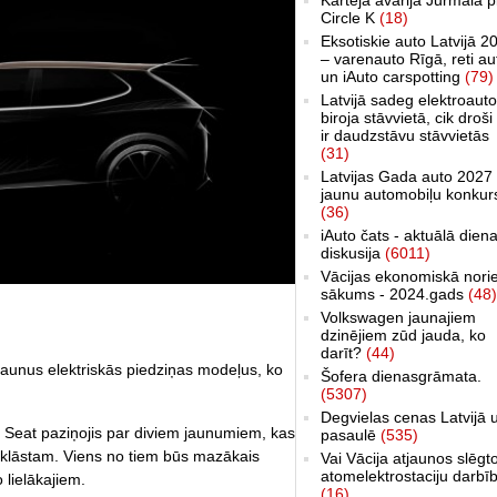
Circle K
(18)
Eksotiskie auto Latvijā 2
– varenauto Rīgā, reti au
un iAuto carspotting
(79)
Latvijā sadeg elektroauto
biroja stāvvietā, cik droši 
ir daudzstāvu stāvvietās
(31)
Latvijas Gada auto 2027 
jaunu automobiļu konkur
(36)
iAuto čats - aktuālā dien
diskusija
(6011)
Vācijas ekonomiskā nori
sākums - 2024.gads
(48)
Volkswagen jaunajiem
dzinējiem zūd jauda, ko
darīt?
(44)
 jaunus elektriskās piedziņas modeļus, ko
Šofera dienasgrāmata.
(5307)
Degvielas cenas Latvijā 
 Seat paziņojis par diviem jaunumiem, kas
pasaulē
(535)
 klāstam. Viens no tiem būs mazākais
Vai Vācija atjaunos slēgt
atomelektrostaciju darbī
 lielākajiem.
(16)