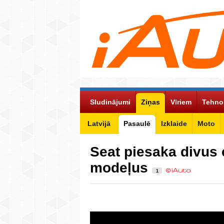
Sludinājumi
Ziņas
Vīriem
Tehno
Latvijā
Pasaulē
Izklaide
Moto
Seat piesaka divus 
modeļus
1