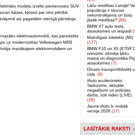
Lāču medības Latvijā! Va
lektrisko modeļu izvēlei pievienosies SUV-
populācija ir kļuvusi
can bāzes, kļūstot par otro pilnībā
nekontrolējama un būtu
āvājumā aiz pagaidām vienīgā pārstāvja
jāsāk medības?
(56)
BMW X7 auto tests,
atsauksmes un iespaidi
(
 mazāko elektroautomobili, kas paredzēts
Makslīgais intelekts (MI)
(177)
taps uz modernizētas Volkswagen MEB
BMW F10 un X5 (E70/F1
ražotāja mazākajiem elektromobiļiem un
remonts: dzinēja ķēžu
maiņa un diagnostika Rī
atsauksmes
(7)
Dīvaini transportlīdzekļi 
ceļa.
(8)
iAuto aculiecinieks:
Sadursme, aktuālie
negadījumi un policijas
darbs, sūti video (LIVE)
(28)
Jaunā iAuto.lv mobilā
versija 2026
(27)
LASĪTĀKIE RAKSTI