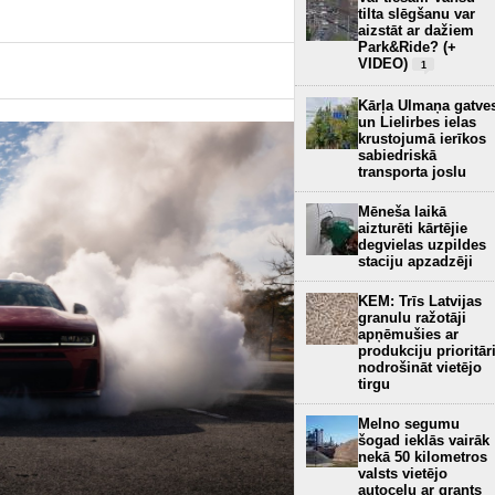
tilta slēgšanu var
aizstāt ar dažiem
Park&Ride? (+
VIDEO)
1
Kārļa Ulmaņa gatve
un Lielirbes ielas
krustojumā ierīkos
sabiedriskā
transporta joslu
Mēneša laikā
aizturēti kārtējie
degvielas uzpildes
staciju apzadzēji
KEM: Trīs Latvijas
granulu ražotāji
apņēmušies ar
produkciju prioritār
nodrošināt vietējo
tirgu
Melno segumu
šogad ieklās vairāk
nekā 50 kilometros
valsts vietējo
autoceļu ar grants