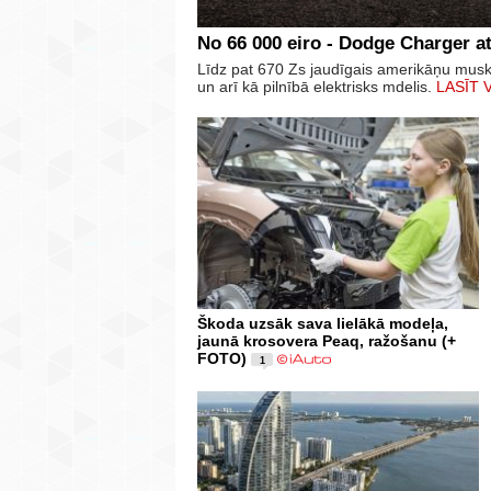
No 66 000 eiro - Dodge Charger at
Līdz pat 670 Zs jaudīgais amerikāņu mus
un arī kā pilnībā elektrisks mdelis.
LASĪT 
Škoda uzsāk sava lielākā modeļa,
jaunā krosovera Peaq, ražošanu (+
FOTO)
1