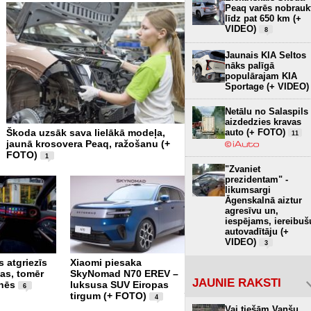
Peaq varēs nobrauk
līdz pat 650 km (+
VIDEO)
8
Jaunais KIA Seltos
nāks palīgā
populārajam KIA
Sportage (+ VIDEO)
Netālu no Salaspils
aizdedzies kravas
auto (+ FOTO)
Škoda uzsāk sava lielākā modeļa,
250 tonnas virs galvas - 
11
jaunā krosovera Peaq, ražošanu (+
Zinātnes sala un Baltijā 
FOTO)
planetārijs (+ FOTO)
1
2
"Zvaniet
prezidentam" -
likumsargi
Āgenskalnā aiztur
agresīvu un,
iespējams, iereibuš
autovadītāju (+
VIDEO)
3
 atgriezīs
Xiaomi piesaka
Pirmajam super sporta
gas, tomēr
SkyNomad N70 EREV –
auto pasaulē 60 gadi –
JAUNIE RAKSTI
nēs
luksusa SUV Eiropas
Lamborghini piesaka
6
tirgum (+ FOTO)
īpašo versiju 99
4
vienībās (+ FOTO)
Vai tiešām Vanšu
3