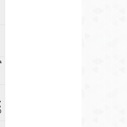
ā
7
D
)