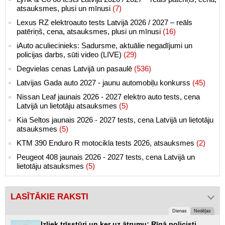
atsauksmes, plusi un mīnusi
(7)
Lexus RZ elektroauto tests Latvijā 2026 / 2027 – reāls
patēriņš, cena, atsauksmes, plusi un mīnusi
(16)
iAuto aculiecinieks: Sadursme, aktuālie negadījumi un
policijas darbs, sūti video (LIVE)
(29)
Degvielas cenas Latvijā un pasaulē
(536)
Latvijas Gada auto 2027 - jaunu automobiļu konkurss
(45)
Nissan Leaf jaunais 2026 - 2027 elektro auto tests, cena
Latvijā un lietotāju atsauksmes
(5)
Kia Seltos jaunais 2026 - 2027 tests, cena Latvijā un lietotāju
atsauksmes
(5)
KTM 390 Enduro R motocikla tests 2026, atsauksmes
(2)
Peugeot 408 jaunais 2026 - 2027 tests, cena Latvijā un
lietotāju atsauksmes
(5)
LASĪTĀKIE RAKSTI
Dienas
Nedēļas
Izliek trīsstūri un ķer uz ātrumu: Rīgā policisti