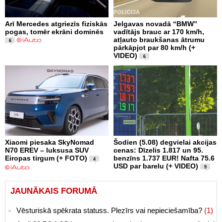
Arī Mercedes atgriezīs fiziskās
Jelgavas novadā “BMW”
pogas, tomēr ekrāni dominēs
vadītājs brauc ar 170 km/h,
atļauto braukšanas ātrumu
6
pārkāpjot par 80 km/h (+
VIDEO)
6
Xiaomi piesaka SkyNomad
Šodien (5.08) degvielai akcijas
N70 EREV – luksusa SUV
cenas: Dīzelis 1.817 un 95.
Eiropas tirgum (+ FOTO)
benzīns 1.737 EUR! Nafta 75.6
4
USD par barelu (+ VIDEO)
9
JAUNĀKAIS FORUMĀ
Vēsturiskā spēkrata statuss. Plezīrs vai nepieciešamība?
(1)