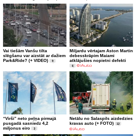
Vai tiešām Vanšu tilta
Miljardu vērtajam Aston Martin
slēgšanu var aizstāt ar dažiem
debesskrāpim Maiami
Park&Ride? (+ VIDEO)
atklājušies nopietni defekti
9
6
“Virši” neto peļņa pirmajā
Netālu no Salaspils aizdedzies
pusgadā sasniedz 4,2
kravas auto (+ FOTO)
12
miljonus eiro
3