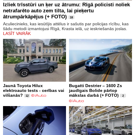
Izliek trīsstūri un ķer uz ātrumu: Rīgā policisti noliek
netrafarēto auto zem tilta, lai pieķertu
ātrumpārkāpējus (+ FOTO)
18
Aculiecinieks, kas iesūtījis attēlus ir sašutis par policijas rīcību, kas
šādu metodi izmantojusi Rīgā, Krasta ielā, uz ieskriešanās joslas.
LASĪT VAIRĀK
Jaunā Toyota Hilux
Bugatti Destrier – 1600 Zs
elektroauto tests - cerības vai
jaudīgais Bolide pārtop
vilšanās?
mākslas darbā (+ FOTO)
12
2