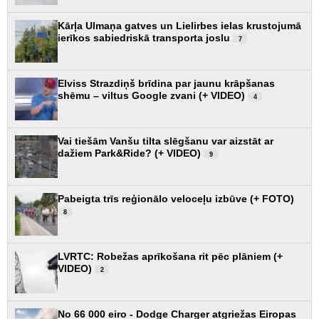
Kārļa Ulmaņa gatves un Lielirbes ielas krustojumā
ierīkos sabiedriskā transporta joslu
7
Elviss Strazdiņš brīdina par jaunu krāpšanas
shēmu – viltus Google zvani (+ VIDEO)
4
Vai tiešām Vanšu tilta slēgšanu var aizstāt ar
dažiem Park&Ride? (+ VIDEO)
9
Pabeigta trīs reģionālo veloceļu izbūve (+ FOTO)
8
LVRTC: Robežas aprīkošana rit pēc plāniem (+
VIDEO)
2
No 66 000 eiro - Dodge Charger atgriežas Eiropas