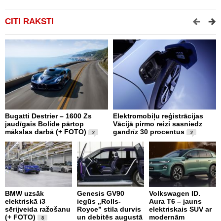
CITI RAKSTI
Bugatti Destrier – 1600 Zs
Elektromobiļu reģistrācijas
N
jaudīgais Bolide pārtop
Vācijā pirmo reizi sasniedz
C
mākslas darbā (+ FOTO)
gandrīz 30 procentus
t
2
2
BMW uzsāk
Genesis GV90
Volkswagen ID.
M
elektriskā i3
iegūs „Rolls-
Aura T6 – jauns
A
sērijveida ražošanu
Royce” stila durvis
elektriskais SUV ar
d
(+ FOTO)
un debitēs augustā
modernām
M
8