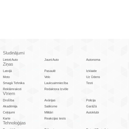
Sludinājumi
Lietoti Auto
Jauni Auto
Autonoma
Ziņas
Latvijā
Pasaulē
Izklaide
Moto
Velo
Uz Ūdens
Smagā Tehnika
Lauksaimniecība
Testi
Reklāmraksti
Redaktora Izvēle
Vīriem
Drošība
Avārijas
Policija
Akadēmija
Satiksme
Garāžā
Ceļojumi
Militāri
Autoklubi
Karte
Reakcijas tests
Tehnoloģijas