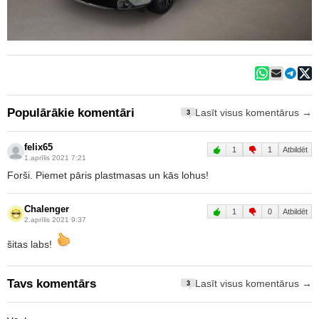
Populārākie komentāri
Lasīt visus komentārus →
3
felix65
1
1
Atbildēt
1.aprīlis 2021 7:21
Forši. Piemet pāris plastmasas un kās lohus!
Chalenger
1
0
Atbildēt
2.aprīlis 2021 9:37
šitas labs!
Tavs komentārs
Lasīt visus komentārus →
3