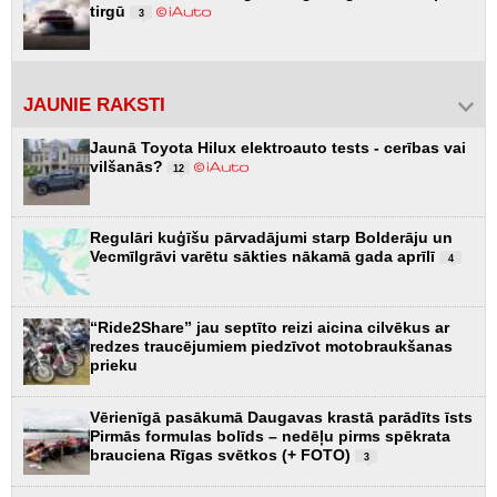
tirgū
3
JAUNIE RAKSTI
Jaunā Toyota Hilux elektroauto tests - cerības vai
vilšanās?
12
Regulāri kuģīšu pārvadājumi starp Bolderāju un
Vecmīlgrāvi varētu sākties nākamā gada aprīlī
4
“Ride2Share” jau septīto reizi aicina cilvēkus ar
redzes traucējumiem piedzīvot motobraukšanas
prieku
Vērienīgā pasākumā Daugavas krastā parādīts īsts
Pirmās formulas bolīds – nedēļu pirms spēkrata
brauciena Rīgas svētkos (+ FOTO)
3