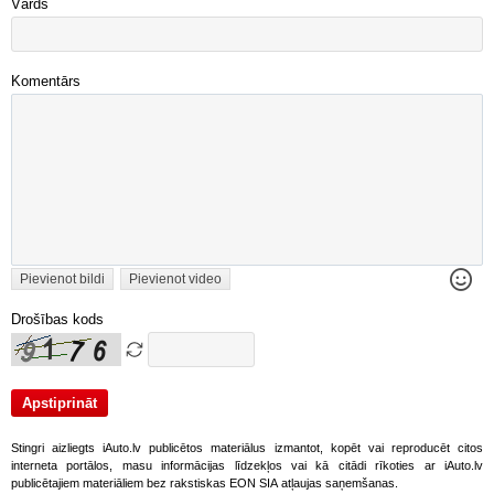
Vārds
Komentārs
Pievienot bildi
Pievienot video
Drošības kods
Stingri aizliegts iAuto.lv publicētos materiālus izmantot, kopēt vai reproducēt citos
interneta portālos, masu informācijas līdzekļos vai kā citādi rīkoties ar iAuto.lv
publicētajiem materiāliem bez rakstiskas EON SIA atļaujas saņemšanas.