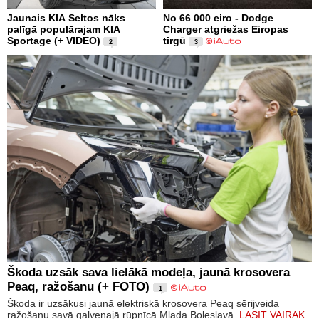
Jaunais KIA Seltos nāks
No 66 000 eiro - Dodge
palīgā populārajam KIA
Charger atgriežas Eiropas
Sportage (+ VIDEO)
tirgū
2
3
Škoda uzsāk sava lielākā modeļa, jaunā krosovera
Peaq, ražošanu (+ FOTO)
1
Škoda ir uzsākusi jaunā elektriskā krosovera Peaq sērijveida
ražošanu savā galvenajā rūpnīcā Mlada Boļeslavā.
LASĪT VAIRĀK