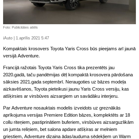
Foto: Publicitātes attēls
iAuto | 1.aprīlis 2021 5:47
Kompaktais krosovers Toyota Yaris Cross būs pieejams arī jaunā
versijā Adventure.
Francijā ražotais Toyota Yaris Cross tika prezentēts jau
2020.gadā, taču pandēmijas dēļ kompaktā krosovera pārdošana
sāksies 2021.gada septembrī. Neraugoties uz bāzes modeļa
aizkavēšanos, Toyota pieteikusi jaunu Yaris Cross versiju, kas
atšķirsies ar virsbūves aizsargiem un savādāku interjeru.
Par Adventure nosauktais modelis izveidots uz greznākās
aprīkojuma versijas Premiere Edition bāzes, komplektēts ar 18
collu riteņiem, pastiprinātiem buferiem, virsbūves aizsarguzlikām
un jumta reliņiem, bet salona apdare atšķiras ar melniem
griestiem, Adventure dizaina ādas/auduma sēdekļiem un Warm