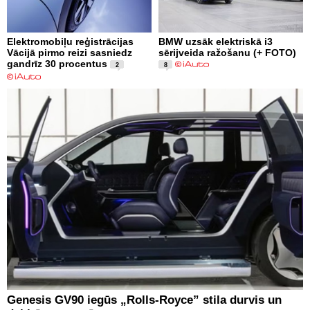
Elektromobiļu reģistrācijas
BMW uzsāk elektriskā i3
Vācijā pirmo reizi sasniedz
sērijveida ražošanu (+ FOTO)
gandrīz 30 procentus
2
8
Genesis GV90 iegūs „Rolls-Royce” stila durvis un