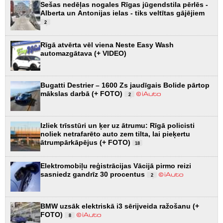
Sešas nedēļas nogales Rīgas jūgendstila pērlēs -
Alberta un Antonijas ielas - tiks veltītas gājējiem
2
Rīgā atvērta vēl viena Neste Easy Wash
automazgātava (+ VIDEO)
Bugatti Destrier – 1600 Zs jaudīgais Bolide pārtop
mākslas darbā (+ FOTO)
2
Izliek trīsstūri un ķer uz ātrumu: Rīgā policisti
noliek netrafarēto auto zem tilta, lai pieķertu
ātrumpārkāpējus (+ FOTO)
18
Elektromobiļu reģistrācijas Vācijā pirmo reizi
sasniedz gandrīz 30 procentus
2
BMW uzsāk elektriskā i3 sērijveida ražošanu (+
FOTO)
8