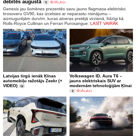
debitēs augustā
5
Genesis jau šomēnes prezentēs savu jauno flagmaņa elektrisko
krosoveru GV90, kas izcelsies ar neparastu risinājumu –
aizmugurējām durvīm, kuras atveras pretējā virzienā, līdzīgi kā
Rolls-Royce Cullinan un Ferrari Purosangue.
LASĪT VAIRĀK
Latvijas tirgū ienāk Ķīnas
Volkswagen ID. Aura T6 –
automobiļu ražotājs Zeekr (+
jauns elektriskais SUV ar
VIDEO)
modernām tehnoloģijām Ķīnai
12
2