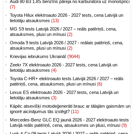
Audi 80 B3 1.8S benzīns pāreja no karburatora uz monošprici
(7)
Toyota Hilux elektroauto 2026 - 2027 tests, cena Latvijā un
lietotāju atsauksmes
(13)
MG S9 tests Latvijā 2026 / 2027 – reāls patēriņš, cena,
atsauksmes, plusi un mīnusi
(2)
Omoda 9 tests Latvijā 2026 / 2027 - reālais patēriņš, cena,
atsauksmes, plusi un mīnusi
(2)
Krievijas iebrukums Ukrainā!
(9044)
Zeekr 7X elektroauto 2026 - 2027 tests, cena Latvijā un
lietotāju atsauksmes
(4)
Toyota C-HR+ elektroauto tests Latvijā 2026 / 2027 – reāls
patēriņš, cena, atsauksmes, plusi un mīnusi
(6)
Lexus ES elektroauto 2026 - 2027 tests, cena Latvijā un
lietotāju atsauksmes
(3)
Kāpēc atsevišķi motodeģenerāti brauc ar tālajām gaismām un
ignorē aicinājumus tās izslēgt?
(11)
Mercedes-Benz GLC EQ jaunā 2026 - 2027 elektroauto tests
Latvijā reāls patēriņš, cena, atsauksmes un plusi, mīnusi
(9)
Lynk & Co 08 tests Latvijā 2026 / 2027 – reāls patēriņš, cena,