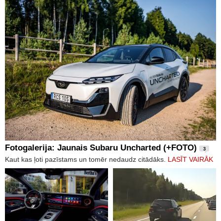
Fotogalerija: Jaunais Subaru Uncharted (+FOTO)
3
Kaut kas ļoti pazīstams un tomēr nedaudz citādāks.
LASĪT VAIRĀK