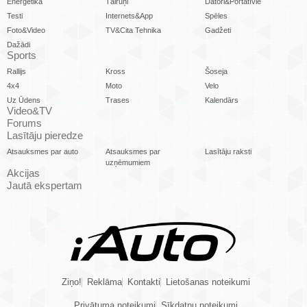
Enerģētika
Tālruņi
Datori&Portatīvie
Testi
Internets&App
Spēles
Foto&Video
TV&Cita Tehnika
Gadžeti
Dažādi
Sports
Rallijs
Kross
Šoseja
4x4
Moto
Velo
Uz Ūdens
Trases
Kalendārs
Video&TV
Forums
Lasītāju pieredze
Atsauksmes par auto
Atsauksmes par
Lasītāju raksti
uzņēmumiem
Akcijas
Jautā ekspertam
Ziņo!
Reklāma
Kontakti
Lietošanas noteikumi
Privātuma noteikumi
Sīkdatņu noteikumi