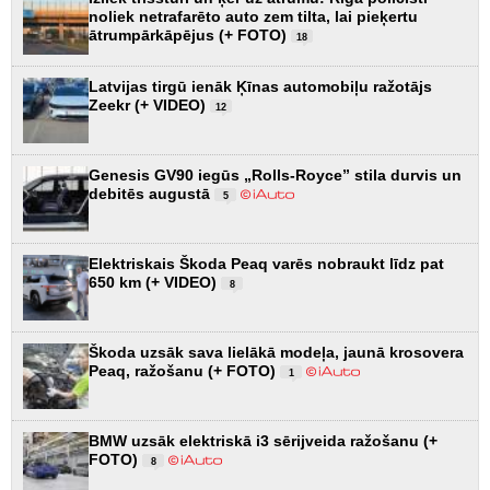
noliek netrafarēto auto zem tilta, lai pieķertu
ātrumpārkāpējus (+ FOTO)
18
Latvijas tirgū ienāk Ķīnas automobiļu ražotājs
Zeekr (+ VIDEO)
12
Genesis GV90 iegūs „Rolls-Royce” stila durvis un
debitēs augustā
5
Elektriskais Škoda Peaq varēs nobraukt līdz pat
650 km (+ VIDEO)
8
Škoda uzsāk sava lielākā modeļa, jaunā krosovera
Peaq, ražošanu (+ FOTO)
1
BMW uzsāk elektriskā i3 sērijveida ražošanu (+
FOTO)
8